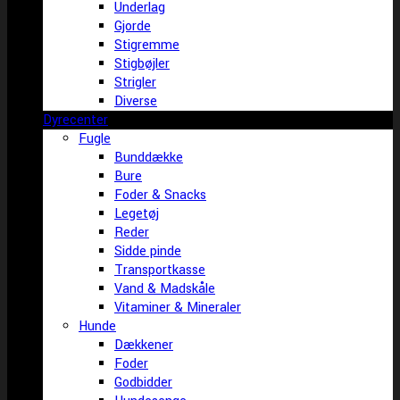
Underlag
Gjorde
Stigremme
Stigbøjler
Strigler
Diverse
Dyrecenter
Fugle
Bunddække
Bure
Foder & Snacks
Legetøj
Reder
Sidde pinde
Transportkasse
Vand & Madskåle
Vitaminer & Mineraler
Hunde
Dækkener
Foder
Godbidder