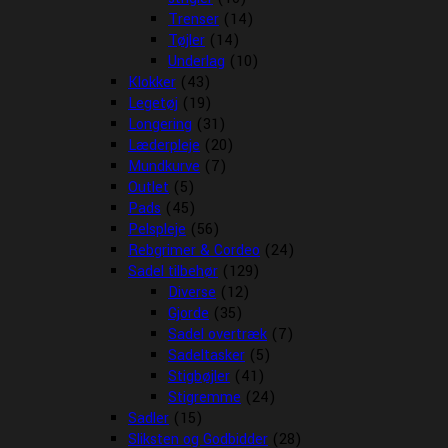
Trenser
(14)
Tøjler
(14)
Underlag
(10)
Klokker
(43)
Legetøj
(19)
Longering
(31)
Læderpleje
(20)
Mundkurve
(7)
Outlet
(5)
Pads
(45)
Pelspleje
(56)
Rebgrimer & Cordeo
(24)
Sadel tilbehør
(129)
Diverse
(12)
Gjorde
(35)
Sadel overtræk
(7)
Sadeltasker
(5)
Stigbøjler
(41)
Stigremme
(24)
Sadler
(15)
Sliksten og Godbidder
(28)