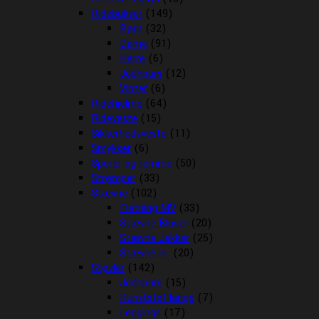
Ridebukser
(149)
Børn
(32)
Dame
(91)
Herre
(6)
Jodhpurs
(12)
Vinter
(6)
Ridehjelme
(64)
Rideveste
(15)
Sikkerhedsveste
(11)
Smykker
(6)
Sporer og remme
(50)
Strømper
(33)
Stævne
(102)
Fletning MV
(33)
Stævne Bluser
(20)
Stævne Jakker
(25)
Stævne nr.
(20)
Støvler
(142)
Jodhpurs
(15)
Kunststof lange
(7)
Leggings
(17)