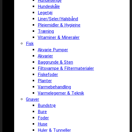
Hundesenge
Hundeskåle
Legetøj
Liner/Seler/Halsbånd
Plejemidler & Hygiejne
Træning
Vitaminer & Mineraler
Fisk
Akvarie Pumper
Akvarier
Baggrunde & Sten
Filtsvampe & Filtermaterialer
Fiskefoder
Planter
Varmebehandling
Varmelegemer & Teknik
Gnaver
Bundstrø
Bure
Foder
Huse
Huler & Tunneller