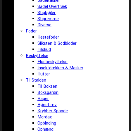
Sadeltasker
Sadel Overtræk
Stigbøjler
Stigremme
Diverse
Foder
Hestefoder
Sliksten & Godbidder
Tilskud
Beskyttelse
Fluebeskyttelse
Insektdækken & Masker
Hutter
Til Stalden
Til Boksen
Boksgardin
Hager
Hønet mv.
Krybber Spande
Mordax
Opbinding
Ophæng