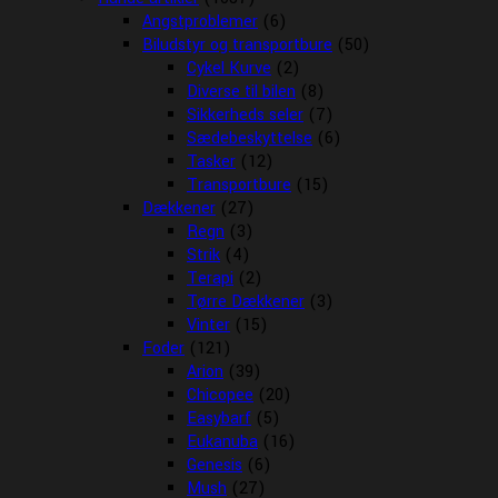
Angstproblemer
(6)
Biludstyr og transportbure
(50)
Cykel Kurve
(2)
Diverse til bilen
(8)
Sikkerheds seler
(7)
Sædebeskyttelse
(6)
Tasker
(12)
Transportbure
(15)
Dækkener
(27)
Regn
(3)
Strik
(4)
Terapi
(2)
Tørre Dækkener
(3)
Vinter
(15)
Foder
(121)
Arion
(39)
Chicopee
(20)
Easybarf
(5)
Eukanuba
(16)
Genesis
(6)
Mush
(27)