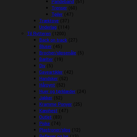
Pandebånd
(51)
Trenser
(60)
Tøjler
(47)
Træktove
(37)
Underlag
(114)
Til Rytteren
(1200)
Back on track
(27)
Bluser
(45)
Brocher/slipsenåle
(5)
Bælter
(19)
Div
(5)
Gaveartikler
(42)
Handsker
(52)
Hårpynt
(52)
Huer og tørklæder
(24)
Jakker
(52)
Kramme Ponyer
(25)
Kæphest
(47)
Outlet
(83)
Piske
(74)
Plastroner/slips
(12)
Reflexer og lys
(13)