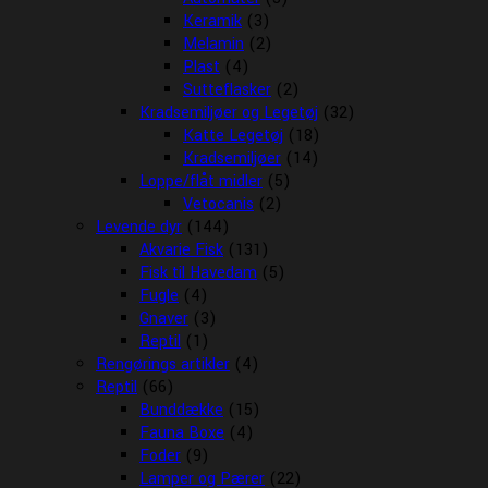
Keramik
(3)
Melamin
(2)
Plast
(4)
Sutteflasker
(2)
Kradsemiljøer og Legetøj
(32)
Katte Legetøj
(18)
Kradsemiljøer
(14)
Loppe/flåt midler
(5)
Vetocanis
(2)
Levende dyr
(144)
Akvarie Fisk
(131)
Fisk til Havedam
(5)
Fugle
(4)
Gnaver
(3)
Reptil
(1)
Rengørings artikler
(4)
Reptil
(66)
Bunddække
(15)
Fauna Boxe
(4)
Foder
(9)
Lamper og Pærer
(22)