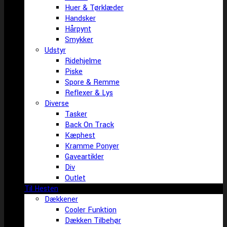
Huer & Tørklæder
Handsker
Hårpynt
Smykker
Udstyr
Ridehjelme
Piske
Spore & Remme
Reflexer & Lys
Diverse
Tasker
Back On Track
Kæphest
Kramme Ponyer
Gaveartikler
Div
Outlet
Til Hesten
Dækkener
Cooler Funktion
Dækken Tilbehør