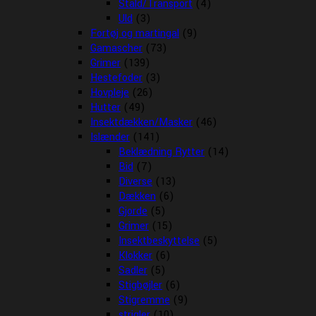
Stald/Transport
(4)
Uld
(3)
Fortøj og martingal
(9)
Gamascher
(73)
Grimer
(139)
Hestefoder
(3)
Hovpleje
(26)
Hutter
(49)
Insektdækken/Masker
(46)
Islænder
(141)
Beklædning Rytter
(14)
Bid
(7)
Diverse
(13)
Dækken
(6)
Gjorde
(5)
Grimer
(15)
Insektbeskyttelse
(5)
Klokker
(6)
Sadler
(5)
Stigbøjler
(6)
Stigremme
(9)
strigler
(10)