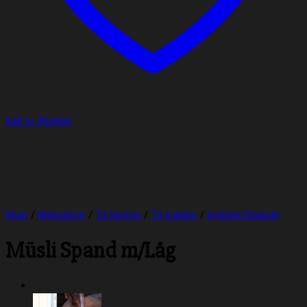
Add to Wishlist
Shop
/
Rideudstyr
/
Til Hesten
/
Til stalden
/
Krybber/Spande
Müsli Spand m/Låg