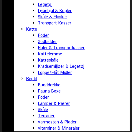
Legetøj
Løbehjul & Kugler
Skåle & Flasker
Transport Kasser
Katte
Foder
Godbidder
Huler & Transportkasser
Kattelemme
Katteskåle
Kradsemiljøer & Legetøj
Loppe/Flåt Midler
Reptil
Bunddække
Fauna Boxe
Foder
Lamper & Pærer
Skåle
Terrarier
Varmesten & Plader
Vitaminer & Mineraler