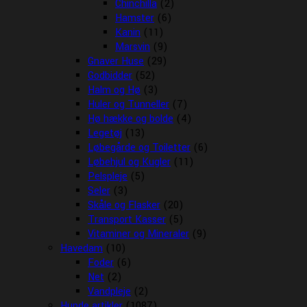
Chinchilla
(2)
Hamster
(6)
Kanin
(11)
Marsvin
(9)
Gnaver Huse
(29)
Godbidder
(52)
Halm og Hø
(3)
Huler og Tunneller
(7)
Hø hække og bolde
(4)
Legetøj
(13)
Løbegårde og Toiletter
(6)
Løbehjul og Kugler
(11)
Pelspleje
(5)
Seler
(3)
Skåle og Flasker
(20)
Transport Kasser
(5)
Vitaminer og Mineraler
(9)
Havedam
(10)
Foder
(6)
Net
(2)
Vandpleje
(2)
Hunde artikler
(1087)