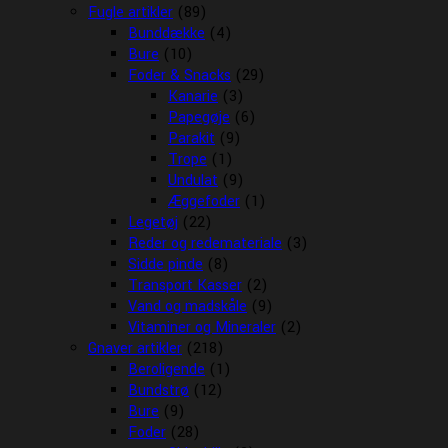
Fugle artikler
(89)
Bunddække
(4)
Bure
(10)
Foder & Snacks
(29)
Kanarie
(3)
Papegøje
(6)
Parakit
(9)
Trope
(1)
Undulat
(9)
Æggefoder
(1)
Legetøj
(22)
Reder og redemateriale
(3)
Sidde pinde
(8)
Transport Kasser
(2)
Vand og madskåle
(9)
Vitaminer og Mineraler
(2)
Gnaver artikler
(218)
Beroligende
(1)
Bundstrø
(12)
Bure
(9)
Foder
(28)