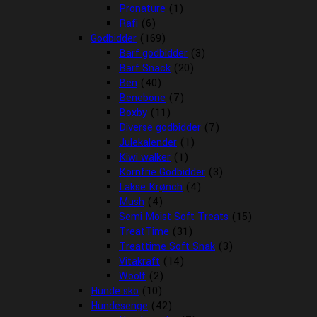
Pronature
(1)
Rafi
(6)
Godbidder
(169)
Barf godbidder
(3)
Barf Snack
(20)
Ben
(40)
Benebone
(7)
Boxby
(11)
Diverse godbidder
(7)
Julekalender
(1)
Kiwi walker
(1)
Kornfrie Godbidder
(3)
Lakse Krønch
(4)
Mush
(4)
Semi Moist Soft Treats
(15)
TreatTime
(31)
Treattime Soft Snak
(3)
Vitakraft
(14)
Woolf
(2)
Hunde sko
(10)
Hundesenge
(42)