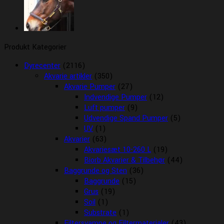
Produkt Kategorier
Dyrecenter
(2116)
Akvarie artikler
(350)
Akvarie Pumper
(27)
Indvendige Pumper
(12)
Luft pumper
(9)
Udvendige Spand Pumper
(5)
UV
(1)
Akvarier
(63)
Akvariesæt 10-260 L
(19)
Biorb Akvarier & Tilbehør
(44)
Baggrunde og Sten
(36)
Baggrunde
(15)
Grus
(19)
Soil
(1)
Substrate
(1)
Filtersvampe og Filtermaterialer
(43)