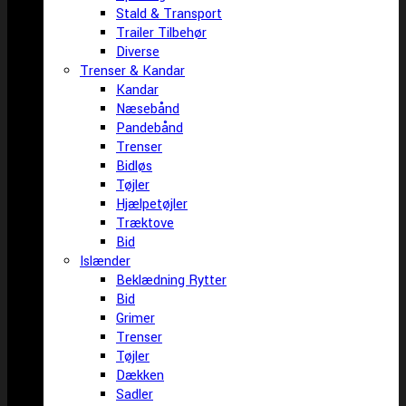
Stald & Transport
Trailer Tilbehør
Diverse
Trenser & Kandar
Kandar
Næsebånd
Pandebånd
Trenser
Bidløs
Tøjler
Hjælpetøjler
Træktove
Bid
Islænder
Beklædning Rytter
Bid
Grimer
Trenser
Tøjler
Dækken
Sadler