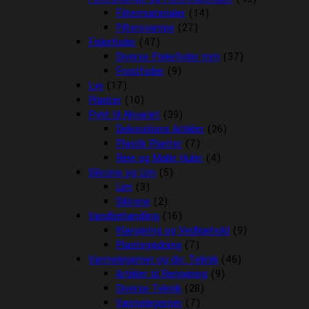
Filtermaterialer
(14)
Filtersvampe
(27)
Fiskefoder
(47)
Diverse Fiskefoder mm
(37)
Frostfoder
(9)
Lys
(17)
Planter
(10)
Pynt til Akvariet
(39)
Dekorations Artikler
(26)
Plastik Planter
(7)
Reje og Malle Huler
(4)
Silicone og Lim
(5)
Lim
(3)
Silicone
(2)
Vandbehandling
(16)
Klargøring og Vedligehold
(9)
Plantegødning
(7)
Varmelegemer og div. Teknik
(46)
Artikler til Rengøring
(9)
Diverse Teknik
(28)
Varmelegemer
(7)