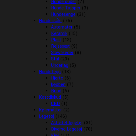
Hunde puder
(7)
Hunde Tæpper
(3)
Hundesenge
(31)
Hundeskåle
(76)
Automater
(5)
Keramik
(15)
Plast
(13)
Rejsesæt
(9)
Slowfeeder
(8)
Stål
(20)
Underlag
(5)
Hundetegn
(18)
Hjerte
(6)
kødben
(7)
Rund
(5)
Kosttilskud
(5)
CBD
(1)
Kølemåtter
(2)
Legetøj
(146)
Aktivitet legetøj
(31)
Diverse Legetøj
(70)
Kiwi
(11)