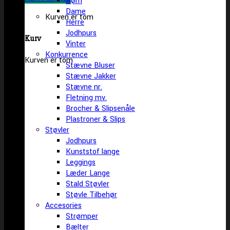
Børn
Dame
Kurven er tom
Herre
Jodhpurs
Kurv
Vinter
Konkurrence
Kurven er tom
Stævne Bluser
Stævne Jakker
Stævne nr.
Fletning mv.
Brocher & Slipsenåle
Plastroner & Slips
Støvler
Jodhpurs
Kunststof lange
Leggings
Læder Lange
Stald Støvler
Støvle Tilbehør
Accesories
Strømper
Bælter