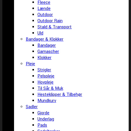
Fleece
Lænde
Outdoor
Outdoor Rain
Stald & Transport
Uld
Bandager & Klokker
Bandager
Gamascher
Klokker
Pleje
Strigler
Pelspleje
Hovpleje
Til Sår & Muk
Hesteklipper & Tilbehør
Mundkurv
Sadler
Gjorde
Underlag
Pads