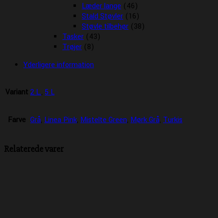
Læder lange
(46)
Stald Støvler
(16)
Støvle tilbehør
(38)
Tasker
(43)
Trøjer
(8)
Yderligere information
Variant
2 L.
,
5 L
Farve
Grå
,
Linea Pink
,
Mistelte Green
,
Mørk Grå
,
Turkis
Relaterede varer