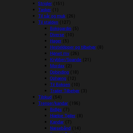
Strigler
(151)
Tasker
(1)
Til sår og muk
(26)
Til stalden
(127)
Boksgardin
(5)
Diverse
(10)
Hager
(5)
Hesteklipper og tilbehør
(8)
Hønet mv
(26)
Krybber/Spande
(21)
Mordax
(2)
Opbinding
(18)
Ophæng
(12)
Til Boksen
(10)
Trailer Tilbehør
(3)
Tilskud
(54)
Trenser/kandar
(196)
Bidløs
(7)
Hjælpe Tøjler
(8)
Kandar
(7)
Næsebånd
(14)