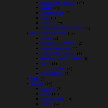
Diverse Plejeprodukter
(10)
Kamme
(9)
Klippemaskiner
(7)
Sakse
(9)
Shampoo
(29)
Trimme og Udredningsknive
(6)
Plejemidler og hygiejne
(32)
bagben
(2)
BUSTER Body Sleeves
(2)
Diverse Plejemidler
(17)
Diverse Plejeprodukter
(1)
Høm høm poser & tilbehør
(5)
Kraver
(1)
Løbetids Bukser
(4)
Tisse Underlag
(2)
Pools
(1)
Træning
(24)
dummyer
(2)
Fløjter
(10)
Godbids Tasker
(10)
Klikkere
(2)