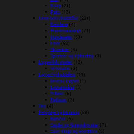
Kong
(21)
Petit
(12)
Liner/seler/halsbånd
(231)
Bandana
(4)
Hundehalsbånd
(71)
Hundeseler
(53)
Liner
(93)
Showliner
(4)
Sporliner og Opbinding
(3)
Loppe/flåt midler
(12)
Vetocanis
(3)
Lygter/lyshalsbånd
(13)
Diverse Lygter
(1)
Lyshalsbånd
(5)
Orbiloc
(5)
Reflexer
(2)
Olie
(4)
Pelspleje og trimning
(88)
Børster
(6)
Carder og Gummibørster
(7)
Coat Kings og Shedders
(5)