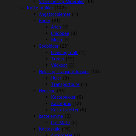
Vitaminer og Mineraler
(10)
Katte artikler
(142)
Angstproblemer
(1)
Foder
(21)
Arion
(9)
Chicopee
(8)
Mush
(3)
Godbidder
(29)
Græs og malt
(4)
Treats
(19)
Vådkost
(6)
Huler og Transportkasser
(10)
Huler
(9)
Transportbure
(1)
Hygiejne
(23)
Kattebakker
(5)
Kattegrus
(12)
Kattetoiletter
(5)
kattelemme
(5)
Cat Mate
(5)
Katteskåle
(15)
Automater
(3)