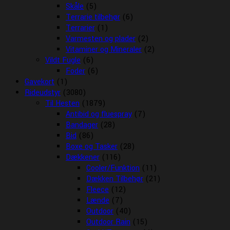
Skåle
(5)
Terrarie tilbehør
(6)
Terrarier
(1)
Varmesten og plader
(2)
Vitaminer og Mineraler
(2)
Vildt Fugle
(6)
Foder
(6)
Gavekort
(1)
Rideudstyr
(3080)
Til Hesten
(1879)
Antibid og fluespray
(7)
Bandager
(28)
Bid
(86)
Boxe og Tasker
(28)
Dækkener
(116)
Cooler/Funktion
(11)
Dækken Tilbehør
(21)
Fleece
(12)
Lænde
(7)
Outdoor
(40)
Outdoor Rain
(15)