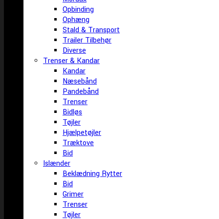
Opbinding
Ophæng
Stald & Transport
Trailer Tilbehør
Diverse
Trenser & Kandar
Kandar
Næsebånd
Pandebånd
Trenser
Bidløs
Tøjler
Hjælpetøjler
Træktove
Bid
Islænder
Beklædning Rytter
Bid
Grimer
Trenser
Tøjler