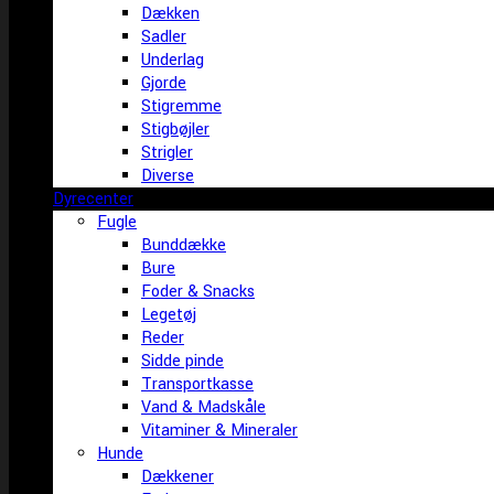
Dækken
Sadler
Underlag
Gjorde
Stigremme
Stigbøjler
Strigler
Diverse
Dyrecenter
Fugle
Bunddække
Bure
Foder & Snacks
Legetøj
Reder
Sidde pinde
Transportkasse
Vand & Madskåle
Vitaminer & Mineraler
Hunde
Dækkener