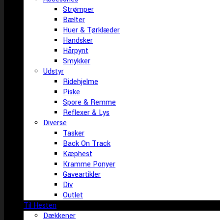
Strømper
Bælter
Huer & Tørklæder
Handsker
Hårpynt
Smykker
Udstyr
Ridehjelme
Piske
Spore & Remme
Reflexer & Lys
Diverse
Tasker
Back On Track
Kæphest
Kramme Ponyer
Gaveartikler
Div
Outlet
Til Hesten
Dækkener