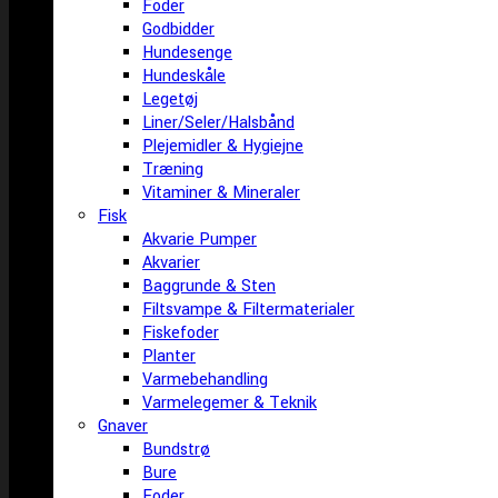
Foder
Godbidder
Hundesenge
Hundeskåle
Legetøj
Liner/Seler/Halsbånd
Plejemidler & Hygiejne
Træning
Vitaminer & Mineraler
Fisk
Akvarie Pumper
Akvarier
Baggrunde & Sten
Filtsvampe & Filtermaterialer
Fiskefoder
Planter
Varmebehandling
Varmelegemer & Teknik
Gnaver
Bundstrø
Bure
Foder