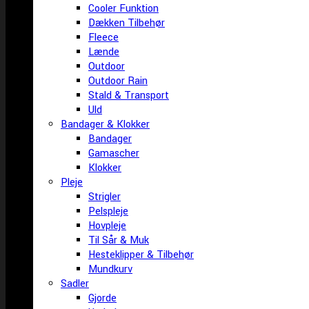
Cooler Funktion
Dækken Tilbehør
Fleece
Lænde
Outdoor
Outdoor Rain
Stald & Transport
Uld
Bandager & Klokker
Bandager
Gamascher
Klokker
Pleje
Strigler
Pelspleje
Hovpleje
Til Sår & Muk
Hesteklipper & Tilbehør
Mundkurv
Sadler
Gjorde