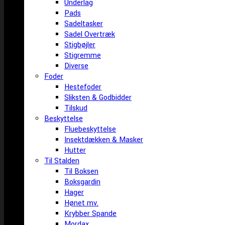
Underlag
Pads
Sadeltasker
Sadel Overtræk
Stigbøjler
Stigremme
Diverse
Foder
Hestefoder
Sliksten & Godbidder
Tilskud
Beskyttelse
Fluebeskyttelse
Insektdækken & Masker
Hutter
Til Stalden
Til Boksen
Boksgardin
Hager
Hønet mv.
Krybber Spande
Mordax