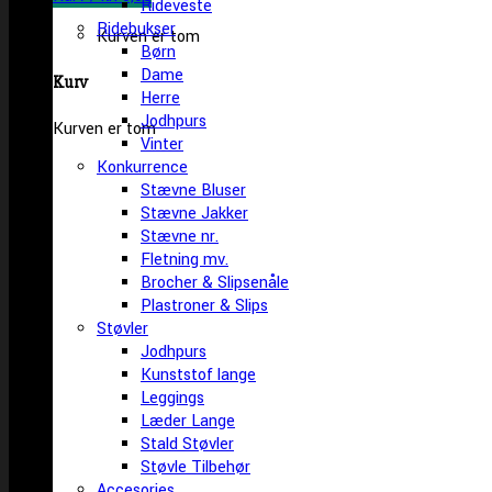
Rideveste
Ridebukser
Kurven er tom
Børn
Dame
Kurv
Herre
Jodhpurs
Kurven er tom
Vinter
Konkurrence
Stævne Bluser
Stævne Jakker
Stævne nr.
Fletning mv.
Brocher & Slipsenåle
Plastroner & Slips
Støvler
Jodhpurs
Kunststof lange
Leggings
Læder Lange
Stald Støvler
Støvle Tilbehør
Accesories