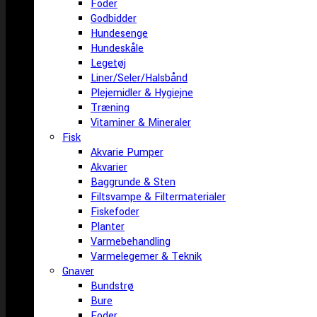
Foder
Godbidder
Hundesenge
Hundeskåle
Legetøj
Liner/Seler/Halsbånd
Plejemidler & Hygiejne
Træning
Vitaminer & Mineraler
Fisk
Akvarie Pumper
Akvarier
Baggrunde & Sten
Filtsvampe & Filtermaterialer
Fiskefoder
Planter
Varmebehandling
Varmelegemer & Teknik
Gnaver
Bundstrø
Bure
Foder