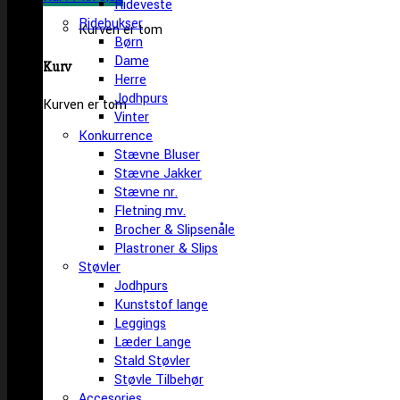
Rideveste
Ridebukser
Kurven er tom
Børn
Dame
Kurv
Herre
Jodhpurs
Kurven er tom
Vinter
Konkurrence
Stævne Bluser
Stævne Jakker
Stævne nr.
Fletning mv.
Brocher & Slipsenåle
Plastroner & Slips
Støvler
Jodhpurs
Kunststof lange
Leggings
Læder Lange
Stald Støvler
Støvle Tilbehør
Accesories