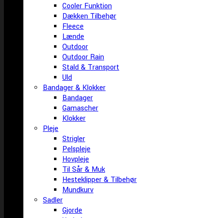
Cooler Funktion
Dækken Tilbehør
Fleece
Lænde
Outdoor
Outdoor Rain
Stald & Transport
Uld
Bandager & Klokker
Bandager
Gamascher
Klokker
Pleje
Strigler
Pelspleje
Hovpleje
Til Sår & Muk
Hesteklipper & Tilbehør
Mundkurv
Sadler
Gjorde