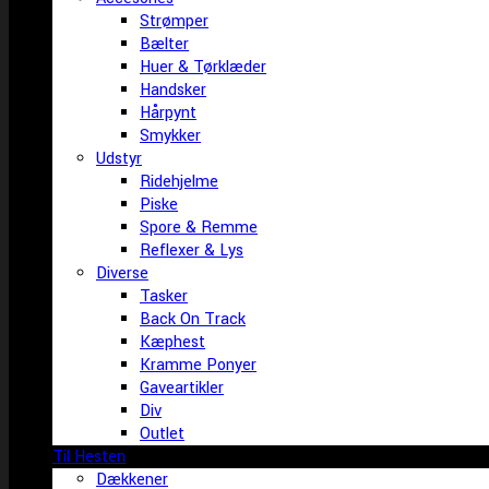
Strømper
Bælter
Huer & Tørklæder
Handsker
Hårpynt
Smykker
Udstyr
Ridehjelme
Piske
Spore & Remme
Reflexer & Lys
Diverse
Tasker
Back On Track
Kæphest
Kramme Ponyer
Gaveartikler
Div
Outlet
Til Hesten
Dækkener