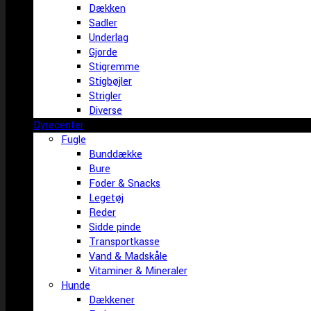
Dækken
Sadler
Underlag
Gjorde
Stigremme
Stigbøjler
Strigler
Diverse
Dyrecenter
Fugle
Bunddække
Bure
Foder & Snacks
Legetøj
Reder
Sidde pinde
Transportkasse
Vand & Madskåle
Vitaminer & Mineraler
Hunde
Dækkener