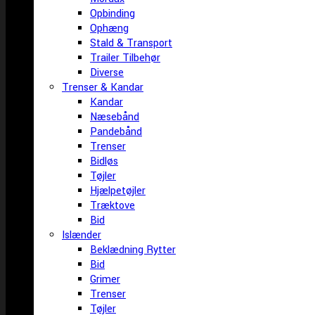
Opbinding
Ophæng
Stald & Transport
Trailer Tilbehør
Diverse
Trenser & Kandar
Kandar
Næsebånd
Pandebånd
Trenser
Bidløs
Tøjler
Hjælpetøjler
Træktove
Bid
Islænder
Beklædning Rytter
Bid
Grimer
Trenser
Tøjler