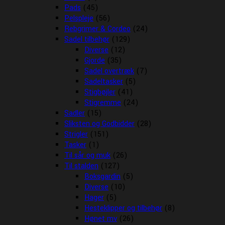
Pads
(45)
Pelspleje
(56)
Rebgrimer & Cordeo
(24)
Sadel tilbehør
(129)
Diverse
(12)
Gjorde
(35)
Sadel overtræk
(7)
Sadeltasker
(5)
Stigbøjler
(41)
Stigremme
(24)
Sadler
(15)
Sliksten og Godbidder
(28)
Strigler
(151)
Tasker
(1)
Til sår og muk
(26)
Til stalden
(127)
Boksgardin
(5)
Diverse
(10)
Hager
(5)
Hesteklipper og tilbehør
(8)
Hønet mv
(26)