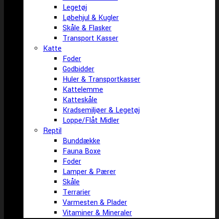
Legetøj
Løbehjul & Kugler
Skåle & Flasker
Transport Kasser
Katte
Foder
Godbidder
Huler & Transportkasser
Kattelemme
Katteskåle
Kradsemiljøer & Legetøj
Loppe/Flåt Midler
Reptil
Bunddække
Fauna Boxe
Foder
Lamper & Pærer
Skåle
Terrarier
Varmesten & Plader
Vitaminer & Mineraler