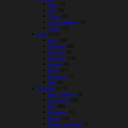
Regn
(3)
Strik
(4)
Terapi
(2)
Tørre Dækkener
(3)
Vinter
(15)
Foder
(121)
Arion
(39)
Chicopee
(20)
Easybarf
(5)
Eukanuba
(16)
Genesis
(6)
Mush
(27)
Pronature
(1)
Rafi
(6)
Godbidder
(171)
Barf godbidder
(3)
Barf Snack
(20)
Ben
(40)
Benebone
(7)
Boxby
(12)
Diverse godbidder
(7)