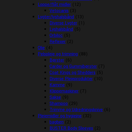
Loppe/flåt midler
(12)
Vetocanis
(3)
Lygter/lyshalsbånd
(13)
Diverse Lygter
(1)
Lyshalsbånd
(5)
Orbiloc
(5)
Reflexer
(2)
Olie
(4)
Pelspleje og trimning
(88)
Børster
(6)
Carder og Gummibørster
(7)
Coat Kings og Shedders
(5)
Diverse Plejeprodukter
(10)
Kamme
(9)
Klippemaskiner
(7)
Sakse
(9)
Shampoo
(29)
Trimme og Udredningsknive
(6)
Plejemidler og hygiejne
(32)
bagben
(2)
BUSTER Body Sleeves
(2)