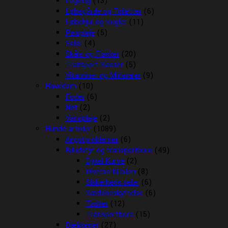
Legetøj
(13)
Løbegårde og Toiletter
(6)
Løbehjul og Kugler
(11)
Pelspleje
(5)
Seler
(4)
Skåle og Flasker
(20)
Transport Kasser
(5)
Vitaminer og Mineraler
(9)
Havedam
(10)
Foder
(6)
Net
(2)
Vandpleje
(2)
Hunde artikler
(1089)
Angstproblemer
(6)
Biludstyr og transportbure
(49)
Cykel Kurve
(2)
Diverse til bilen
(8)
Sikkerheds seler
(6)
Sædebeskyttelse
(6)
Tasker
(12)
Transportbure
(15)
Dækkener
(27)