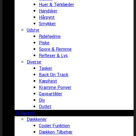
Huer & Tørklæder
Handsker
Hårpynt
Smykker
Udstyr
Ridehjelme
Piske
Spore & Remme
Reflexer & Lys
Diverse
Tasker
Back On Track
Kæphest
Kramme Ponyer
Gaveartikler
Div
Outlet
Til Hesten
Dækkener
Cooler Funktion
Dækken Tilbehør