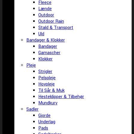
Fleece
Lænde
Outdoor
Outdoor Rain
Stald & Transport
Uld
Bandager & Klokker
Bandager
Gamascher
Klokker
Pleje
Strigler
Pelspleje
Hovpleje
Til Sår & Muk
Hesteklipper & Tilbehør
Mundkurv
Sadler
Gjorde
Underlag
Pads