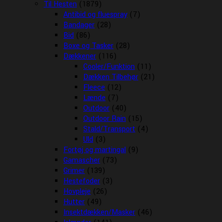
Til Hesten
(1879)
Antibid og fluespray
(7)
Bandager
(28)
Bid
(86)
Boxe og Tasker
(28)
Dækkener
(116)
Cooler/Funktion
(11)
Dækken Tilbehør
(21)
Fleece
(12)
Lænde
(7)
Outdoor
(40)
Outdoor Rain
(15)
Stald/Transport
(4)
Uld
(3)
Fortøj og martingal
(9)
Gamascher
(73)
Grimer
(139)
Hestefoder
(3)
Hovpleje
(26)
Hutter
(49)
Insektdækken/Masker
(46)