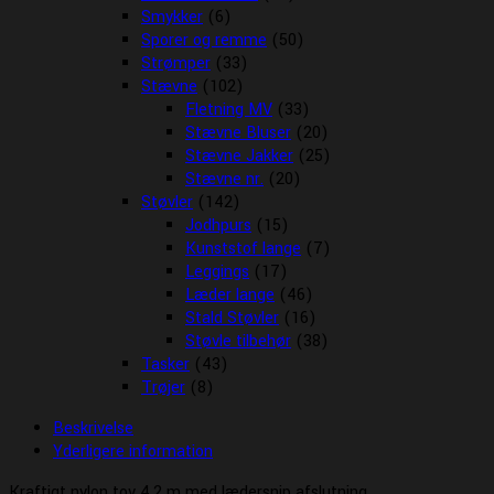
Smykker
(6)
Sporer og remme
(50)
Strømper
(33)
Stævne
(102)
Fletning MV
(33)
Stævne Bluser
(20)
Stævne Jakker
(25)
Stævne nr.
(20)
Støvler
(142)
Jodhpurs
(15)
Kunststof lange
(7)
Leggings
(17)
Læder lange
(46)
Stald Støvler
(16)
Støvle tilbehør
(38)
Tasker
(43)
Trøjer
(8)
Beskrivelse
Yderligere information
Kraftigt nylon tov 4,2 m med lædersnip afslutning