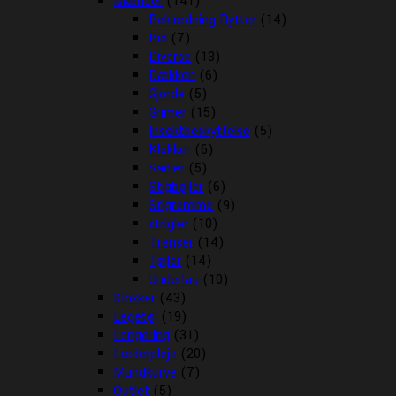
Islænder
(141)
Beklædning Rytter
(14)
Bid
(7)
Diverse
(13)
Dækken
(6)
Gjorde
(5)
Grimer
(15)
Insektbeskyttelse
(5)
Klokker
(6)
Sadler
(5)
Stigbøjler
(6)
Stigremme
(9)
strigler
(10)
Trenser
(14)
Tøjler
(14)
Underlag
(10)
Klokker
(43)
Legetøj
(19)
Longering
(31)
Læderpleje
(20)
Mundkurve
(7)
Outlet
(5)