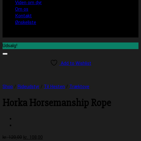
Viden om dyr
Om os
Kontakt
Ønskeliste
Udsalg!
Add to Wishlist
Shop
/
Rideudstyr
/
Til Hesten
/
Træktove
Horka Horsemanship Rope
Den
Den
kr.
120,00
kr.
108,00