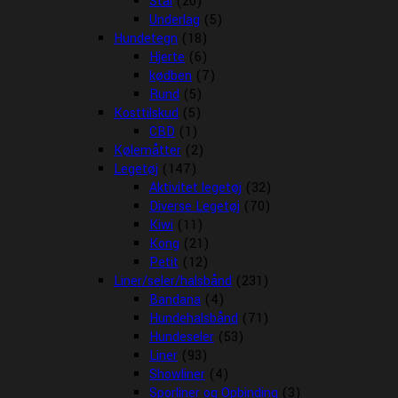
Stål
(20)
Underlag
(5)
Hundetegn
(18)
Hjerte
(6)
kødben
(7)
Rund
(5)
Kosttilskud
(5)
CBD
(1)
Kølemåtter
(2)
Legetøj
(147)
Aktivitet legetøj
(32)
Diverse Legetøj
(70)
Kiwi
(11)
Kong
(21)
Petit
(12)
Liner/seler/halsbånd
(231)
Bandana
(4)
Hundehalsbånd
(71)
Hundeseler
(53)
Liner
(93)
Showliner
(4)
Sporliner og Opbinding
(3)