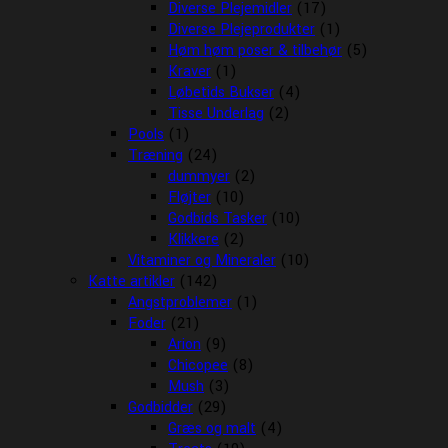
Diverse Plejemidler
(17)
Diverse Plejeprodukter
(1)
Høm høm poser & tilbehør
(5)
Kraver
(1)
Løbetids Bukser
(4)
Tisse Underlag
(2)
Pools
(1)
Træning
(24)
dummyer
(2)
Fløjter
(10)
Godbids Tasker
(10)
Klikkere
(2)
Vitaminer og Mineraler
(10)
Katte artikler
(142)
Angstproblemer
(1)
Foder
(21)
Arion
(9)
Chicopee
(8)
Mush
(3)
Godbidder
(29)
Græs og malt
(4)