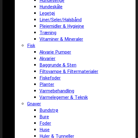
Hundesenge
Hundeskåle
Legetøj
Liner/Seler/Halsbånd
Plejemidler & Hygiejne
Træning
Vitaminer & Mineraler
Fisk
Akvarie Pumper
Akvarier
Baggrunde & Sten
Filtsvampe & Filtermaterialer
Fiskefoder
Planter
Varmebehandling
Varmelegemer & Teknik
Gnaver
Bundstrø
Bure
Foder
Huse
Huler & Tunneller