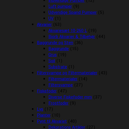
Indvendige Pumper
(12)
Luft pumper
(9)
Udvendige Spand Pumper
(5)
UV
(1)
Akvarier
(63)
Akvariesæt 10-260 L
(19)
Biorb Akvarier & Tilbehør
(44)
Baggrunde og Sten
(36)
Baggrunde
(15)
Grus
(19)
Soil
(1)
Substrate
(1)
Filtersvampe og Filtermaterialer
(43)
Filtermaterialer
(14)
Filtersvampe
(27)
Fiskefoder
(47)
Diverse Fiskefoder mm
(37)
Frostfoder
(9)
Lys
(17)
Planter
(10)
Pynt til Akvariet
(40)
Dekorations Artikler
(27)