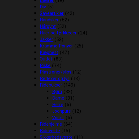
Bælter
(19)
Div
(5)
Gaveartikler
(42)
Handsker
(52)
Hårpynt
(52)
Huer og tørklæder
(24)
Jakker
(52)
Kramme Ponyer
(25)
Kæphest
(47)
Outlet
(83)
Piske
(74)
Plastroner/slips
(12)
Reflexer og lys
(13)
Ridebukser
(149)
Børn
(32)
Dame
(91)
Herre
(6)
Jodhpurs
(12)
Vinter
(6)
Ridehjelme
(64)
Rideveste
(15)
Sikkerhedsveste
(11)