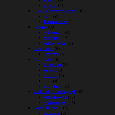
Treats
(19)
Vådkost
(6)
Huler og Transportkasser
(10)
Huler
(9)
Transportbure
(1)
Hygiejne
(23)
Kattebakker
(5)
Kattegrus
(12)
Kattetoiletter
(5)
kattelemme
(5)
Cat Mate
(5)
Katteskåle
(15)
Automater
(3)
Keramik
(3)
Melamin
(2)
Plast
(4)
Sutteflasker
(2)
Kradsemiljøer og Legetøj
(32)
Katte Legetøj
(18)
Kradsemiljøer
(14)
Loppe/flåt midler
(5)
Vetocanis
(2)