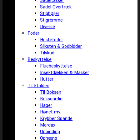
Sadeltasker
Sadel Overtræk
Stigbøjler
Stigremme
Diverse
Foder
Hestefoder
Sliksten & Godbidder
Tilskud
Beskyttelse
Fluebeskyttelse
Insektdækken & Masker
Hutter
Til Stalden
Til Boksen
Boksgardin
Hager
Hønet mv.
Krybber Spande
Mordax
Opbinding
Ophæng