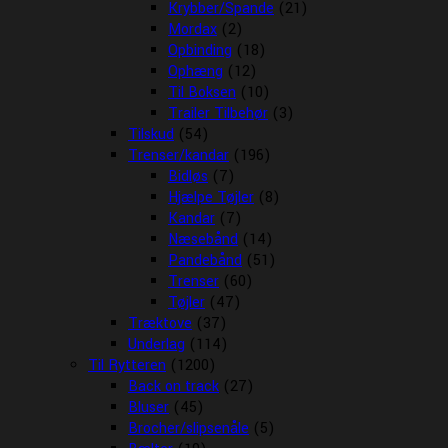
Krybber/Spande
(21)
Mordax
(2)
Opbinding
(18)
Ophæng
(12)
Til Boksen
(10)
Trailer Tilbehør
(3)
Tilskud
(54)
Trenser/kandar
(196)
Bidløs
(7)
Hjælpe Tøjler
(8)
Kandar
(7)
Næsebånd
(14)
Pandebånd
(51)
Trenser
(60)
Tøjler
(47)
Træktove
(37)
Underlag
(114)
Til Rytteren
(1200)
Back on track
(27)
Bluser
(45)
Brocher/slipsenåle
(5)