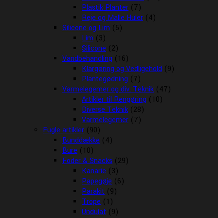
Plastik Planter
(7)
Reje og Malle Huler
(4)
Silicone og Lim
(5)
Lim
(3)
Silicone
(2)
Vandbehandling
(16)
Klargøring og Vedligehold
(9)
Plantegødning
(7)
Varmelegemer og div. Teknik
(47)
Artikler til Rengøring
(10)
Diverse Teknik
(28)
Varmelegemer
(7)
Fugle artikler
(90)
Bunddække
(4)
Bure
(10)
Foder & Snacks
(29)
Kanarie
(3)
Papegøje
(6)
Parakit
(9)
Trope
(1)
Undulat
(9)