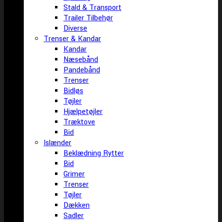
Stald & Transport
Trailer Tilbehør
Diverse
Trenser & Kandar
Kandar
Næsebånd
Pandebånd
Trenser
Bidløs
Tøjler
Hjælpetøjler
Træktove
Bid
Islænder
Beklædning Rytter
Bid
Grimer
Trenser
Tøjler
Dækken
Sadler