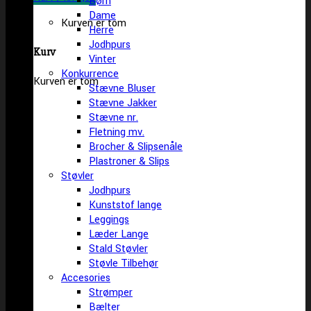
Børn
Dame
Kurven er tom
Herre
Jodhpurs
Kurv
Vinter
Konkurrence
Kurven er tom
Stævne Bluser
Stævne Jakker
Stævne nr.
Fletning mv.
Brocher & Slipsenåle
Plastroner & Slips
Støvler
Jodhpurs
Kunststof lange
Leggings
Læder Lange
Stald Støvler
Støvle Tilbehør
Accesories
Strømper
Bælter