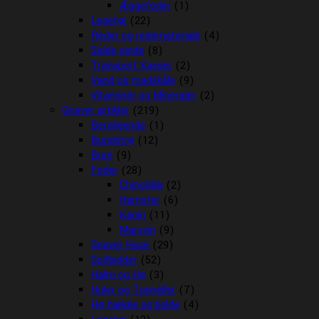
Æggefoder
(1)
Legetøj
(22)
Reder og redemateriale
(4)
Sidde pinde
(8)
Transport Kasser
(2)
Vand og madskåle
(9)
Vitaminer og Mineraler
(2)
Gnaver artikler
(219)
Beroligende
(1)
Bundstrø
(12)
Bure
(9)
Foder
(28)
Chinchilla
(2)
Hamster
(6)
Kanin
(11)
Marsvin
(9)
Gnaver Huse
(29)
Godbidder
(52)
Halm og Hø
(3)
Huler og Tunneller
(7)
Hø hække og bolde
(4)