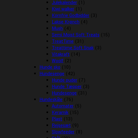
Julekalender
(1)
Kiwi walker
(1)
Kornfrie Godbidder
(3)
Lakse Krønch
(4)
Mush
(4)
Semi Moist Soft Treats
(15)
TreatTime
(31)
Treattime Soft Snak
(3)
Vitakraft
(14)
Woolf
(2)
Hunde sko
(10)
Hundesenge
(42)
Hunde puder
(7)
Hunde Tæpper
(3)
Hundesenge
(31)
Hundeskåle
(76)
Automater
(5)
Keramik
(15)
Plast
(13)
Rejsesæt
(9)
Slowfeeder
(8)