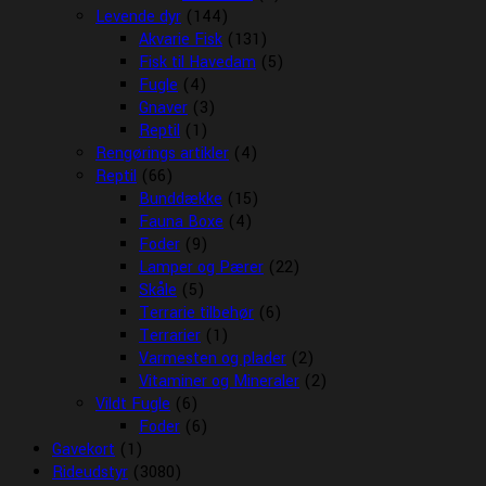
Levende dyr
(144)
Akvarie Fisk
(131)
Fisk til Havedam
(5)
Fugle
(4)
Gnaver
(3)
Reptil
(1)
Rengørings artikler
(4)
Reptil
(66)
Bunddække
(15)
Fauna Boxe
(4)
Foder
(9)
Lamper og Pærer
(22)
Skåle
(5)
Terrarie tilbehør
(6)
Terrarier
(1)
Varmesten og plader
(2)
Vitaminer og Mineraler
(2)
Vildt Fugle
(6)
Foder
(6)
Gavekort
(1)
Rideudstyr
(3080)