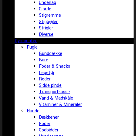
Underlag
Gjorde
Stigremme
Stigbøjler
Strigler
Diverse
Dyrecenter
Fugle
Bunddække
Bure
Foder & Snacks
Legetøj
Reder
Sidde pinde
Transportkasse
Vand & Madskåle
Vitaminer & Mineraler
Hunde
Dækkener
Foder
Godbidder