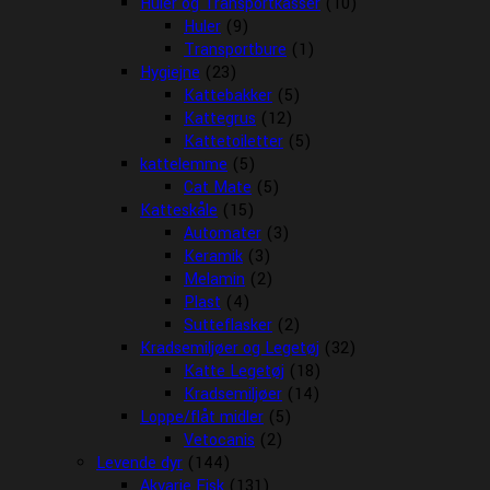
Huler og Transportkasser
(10)
Huler
(9)
Transportbure
(1)
Hygiejne
(23)
Kattebakker
(5)
Kattegrus
(12)
Kattetoiletter
(5)
kattelemme
(5)
Cat Mate
(5)
Katteskåle
(15)
Automater
(3)
Keramik
(3)
Melamin
(2)
Plast
(4)
Sutteflasker
(2)
Kradsemiljøer og Legetøj
(32)
Katte Legetøj
(18)
Kradsemiljøer
(14)
Loppe/flåt midler
(5)
Vetocanis
(2)
Levende dyr
(144)
Akvarie Fisk
(131)