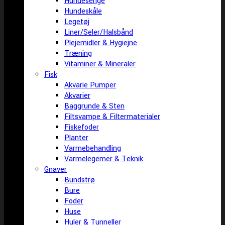
Hundesenge
Hundeskåle
Legetøj
Liner/Seler/Halsbånd
Plejemidler & Hygiejne
Træning
Vitaminer & Mineraler
Fisk
Akvarie Pumper
Akvarier
Baggrunde & Sten
Filtsvampe & Filtermaterialer
Fiskefoder
Planter
Varmebehandling
Varmelegemer & Teknik
Gnaver
Bundstrø
Bure
Foder
Huse
Huler & Tunneller