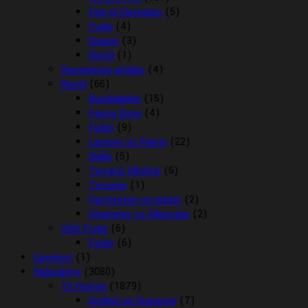
Fisk til Havedam
(5)
Fugle
(4)
Gnaver
(3)
Reptil
(1)
Rengørings artikler
(4)
Reptil
(66)
Bunddække
(15)
Fauna Boxe
(4)
Foder
(9)
Lamper og Pærer
(22)
Skåle
(5)
Terrarie tilbehør
(6)
Terrarier
(1)
Varmesten og plader
(2)
Vitaminer og Mineraler
(2)
Vildt Fugle
(6)
Foder
(6)
Gavekort
(1)
Rideudstyr
(3080)
Til Hesten
(1879)
Antibid og fluespray
(7)