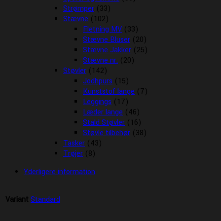
Strømper
(33)
Stævne
(102)
Fletning MV
(33)
Stævne Bluser
(20)
Stævne Jakker
(25)
Stævne nr.
(20)
Støvler
(142)
Jodhpurs
(15)
Kunststof lange
(7)
Leggings
(17)
Læder lange
(46)
Stald Støvler
(16)
Støvle tilbehør
(38)
Tasker
(43)
Trøjer
(8)
Yderligere information
Variant
Standard