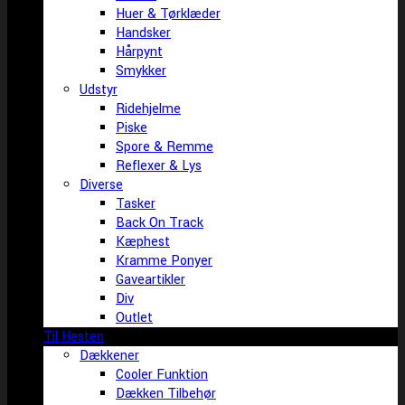
Huer & Tørklæder
Handsker
Hårpynt
Smykker
Udstyr
Ridehjelme
Piske
Spore & Remme
Reflexer & Lys
Diverse
Tasker
Back On Track
Kæphest
Kramme Ponyer
Gaveartikler
Div
Outlet
Til Hesten
Dækkener
Cooler Funktion
Dækken Tilbehør