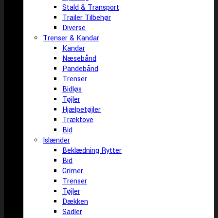
Stald & Transport
Trailer Tilbehør
Diverse
Trenser & Kandar
Kandar
Næsebånd
Pandebånd
Trenser
Bidløs
Tøjler
Hjælpetøjler
Træktove
Bid
Islænder
Beklædning Rytter
Bid
Grimer
Trenser
Tøjler
Dækken
Sadler