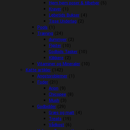
Høm høm poser & tilbehør
(5)
Kraver
(1)
Løbetids Bukser
(4)
Tisse Underlag
(2)
Pools
(1)
Træning
(24)
dummyer
(2)
Fløjter
(10)
Godbids Tasker
(10)
Klikkere
(2)
Vitaminer og Mineraler
(10)
Katte artikler
(142)
Angstproblemer
(1)
Foder
(21)
Arion
(9)
Chicopee
(8)
Mush
(3)
Godbidder
(29)
Græs og malt
(4)
Treats
(19)
Vådkost
(6)