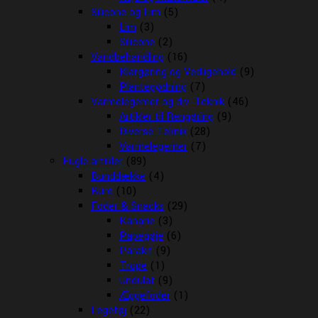
Silicone og Lim
(5)
Lim
(3)
Silicone
(2)
Vandbehandling
(16)
Klargøring og Vedligehold
(9)
Plantegødning
(7)
Varmelegemer og div. Teknik
(46)
Artikler til Rengøring
(9)
Diverse Teknik
(28)
Varmelegemer
(7)
Fugle artikler
(89)
Bunddække
(4)
Bure
(10)
Foder & Snacks
(29)
Kanarie
(3)
Papegøje
(6)
Parakit
(9)
Trope
(1)
Undulat
(9)
Æggefoder
(1)
Legetøj
(22)