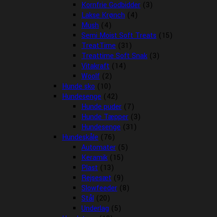
Kornfrie Godbidder
(3)
Lakse Krønch
(4)
Mush
(4)
Semi Moist Soft Treats
(15)
TreatTime
(31)
Treattime Soft Snak
(3)
Vitakraft
(14)
Woolf
(2)
Hunde sko
(10)
Hundesenge
(42)
Hunde puder
(7)
Hunde Tæpper
(3)
Hundesenge
(31)
Hundeskåle
(76)
Automater
(5)
Keramik
(15)
Plast
(13)
Rejsesæt
(9)
Slowfeeder
(8)
Stål
(20)
Underlag
(5)