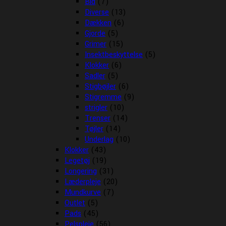
Bid
(7)
Diverse
(13)
Dækken
(6)
Gjorde
(5)
Grimer
(15)
Insektbeskyttelse
(5)
Klokker
(6)
Sadler
(5)
Stigbøjler
(6)
Stigremme
(9)
strigler
(10)
Trenser
(14)
Tøjler
(14)
Underlag
(10)
Klokker
(43)
Legetøj
(19)
Longering
(31)
Læderpleje
(20)
Mundkurve
(7)
Outlet
(5)
Pads
(45)
Pelspleje
(56)