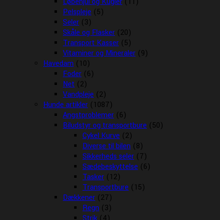
Løbehjul og Kugler
(11)
Pelspleje
(5)
Seler
(3)
Skåle og Flasker
(20)
Transport Kasser
(5)
Vitaminer og Mineraler
(9)
Havedam
(10)
Foder
(6)
Net
(2)
Vandpleje
(2)
Hunde artikler
(1087)
Angstproblemer
(6)
Biludstyr og transportbure
(50)
Cykel Kurve
(2)
Diverse til bilen
(8)
Sikkerheds seler
(7)
Sædebeskyttelse
(6)
Tasker
(12)
Transportbure
(15)
Dækkener
(27)
Regn
(3)
Strik
(4)