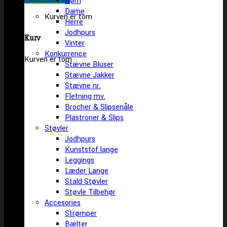
Børn
Dame
Kurven er tom
Herre
Jodhpurs
Kurv
Vinter
Konkurrence
Kurven er tom
Stævne Bluser
Stævne Jakker
Stævne nr.
Fletning mv.
Brocher & Slipsenåle
Plastroner & Slips
Støvler
Jodhpurs
Kunststof lange
Leggings
Læder Lange
Stald Støvler
Støvle Tilbehør
Accesories
Strømper
Bælter