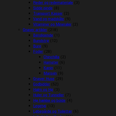
Reder og redemateriale
(3)
Sidde pinde
(8)
Transport Kasser
(2)
Vand og madskåle
(9)
Vitaminer og Mineraler
(2)
Gnaver artikler
(218)
Beroligende
(1)
Bundstrø
(12)
Bure
(9)
Foder
(28)
Chinchilla
(2)
Hamster
(6)
Kanin
(11)
Marsvin
(9)
Gnaver Huse
(29)
Godbidder
(52)
Halm og Hø
(3)
Huler og Tunneller
(7)
Hø hække og bolde
(4)
Legetøj
(13)
Løbegårde og Toiletter
(6)