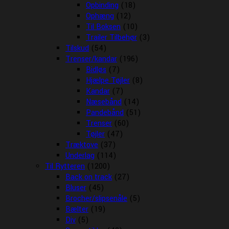
Opbinding
(18)
Ophæng
(12)
Til Boksen
(10)
Trailer Tilbehør
(3)
Tilskud
(54)
Trenser/kandar
(196)
Bidløs
(7)
Hjælpe Tøjler
(8)
Kandar
(7)
Næsebånd
(14)
Pandebånd
(51)
Trenser
(60)
Tøjler
(47)
Træktove
(37)
Underlag
(114)
Til Rytteren
(1200)
Back on track
(27)
Bluser
(45)
Brocher/slipsenåle
(5)
Bælter
(19)
Div
(5)