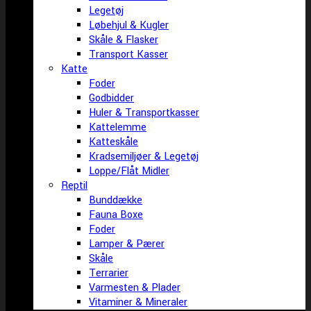
Legetøj
Løbehjul & Kugler
Skåle & Flasker
Transport Kasser
Katte
Foder
Godbidder
Huler & Transportkasser
Kattelemme
Katteskåle
Kradsemiljøer & Legetøj
Loppe/Flåt Midler
Reptil
Bunddække
Fauna Boxe
Foder
Lamper & Pærer
Skåle
Terrarier
Varmesten & Plader
Vitaminer & Mineraler