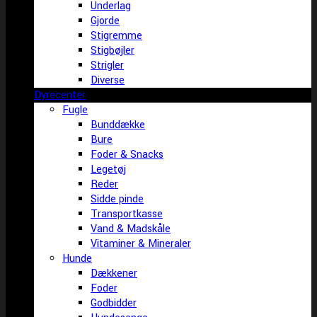
Underlag
Gjorde
Stigremme
Stigbøjler
Strigler
Diverse
Dyrecenter
Fugle
Bunddække
Bure
Foder & Snacks
Legetøj
Reder
Sidde pinde
Transportkasse
Vand & Madskåle
Vitaminer & Mineraler
Hunde
Dækkener
Foder
Godbidder