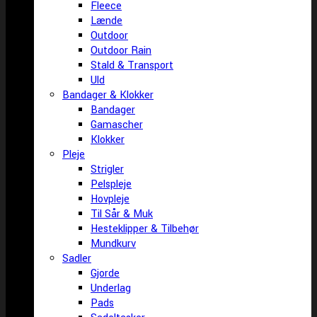
Fleece
Lænde
Outdoor
Outdoor Rain
Stald & Transport
Uld
Bandager & Klokker
Bandager
Gamascher
Klokker
Pleje
Strigler
Pelspleje
Hovpleje
Til Sår & Muk
Hesteklipper & Tilbehør
Mundkurv
Sadler
Gjorde
Underlag
Pads