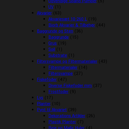
Udvendige Spand Pumper
(5)
UV
(1)
Akvarier
(63)
Akvariesæt 10-260 L
(19)
Biorb Akvarier & Tilbehør
(44)
Baggrunde og Sten
(36)
Baggrunde
(15)
Grus
(19)
Soil
(1)
Substrate
(1)
Filtersvampe og Filtermaterialer
(43)
Filtermaterialer
(14)
Filtersvampe
(27)
Fiskefoder
(47)
Diverse Fiskefoder mm
(37)
Frostfoder
(9)
Lys
(17)
Planter
(10)
Pynt til Akvariet
(39)
Dekorations Artikler
(26)
Plastik Planter
(7)
Reje og Malle Huler
(4)