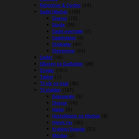
Rebgrimer & Cordeo
(24)
Sadel tilbehør
(129)
Diverse
(12)
Gjorde
(35)
Sadel overtræk
(7)
Sadeltasker
(5)
Stigbøjler
(41)
Stigremme
(24)
Sadler
(15)
Sliksten og Godbidder
(28)
Strigler
(151)
Tasker
(1)
Til sår og muk
(26)
Til stalden
(127)
Boksgardin
(5)
Diverse
(10)
Hager
(5)
Hesteklipper og tilbehør
(8)
Hønet mv
(26)
Krybber/Spande
(21)
Mordax
(2)