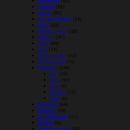
Gaveartikler
(42)
Handsker
(52)
Hårpynt
(52)
Huer og tørklæder
(24)
Jakker
(52)
Kramme Ponyer
(25)
Kæphest
(47)
Outlet
(83)
Piske
(74)
Plastroner/slips
(12)
Reflexer og lys
(13)
Ridebukser
(149)
Børn
(32)
Dame
(91)
Herre
(6)
Jodhpurs
(12)
Vinter
(6)
Ridehjelme
(64)
Rideveste
(15)
Sikkerhedsveste
(11)
Smykker
(6)
Sporer og remme
(50)