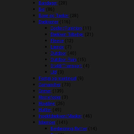
Bandager
(28)
Bid
(86)
Boxe og Tasker
(28)
Dækkener
(116)
Cooler/Funktion
(11)
Dækken Tilbehør
(21)
Fleece
(12)
Lænde
(7)
Outdoor
(40)
Outdoor Rain
(15)
Stald/Transport
(4)
Uld
(3)
Fortøj og martingal
(9)
Gamascher
(73)
Grimer
(139)
Hestefoder
(3)
Hovpleje
(26)
Hutter
(49)
Insektdækken/Masker
(46)
Islænder
(141)
Beklædning Rytter
(14)