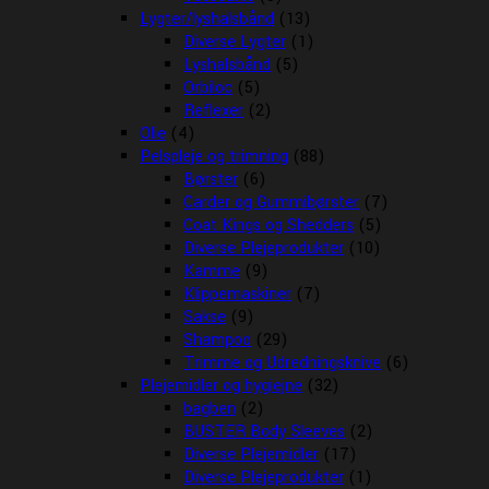
Lygter/lyshalsbånd
(13)
Diverse Lygter
(1)
Lyshalsbånd
(5)
Orbiloc
(5)
Reflexer
(2)
Olie
(4)
Pelspleje og trimning
(88)
Børster
(6)
Carder og Gummibørster
(7)
Coat Kings og Shedders
(5)
Diverse Plejeprodukter
(10)
Kamme
(9)
Klippemaskiner
(7)
Sakse
(9)
Shampoo
(29)
Trimme og Udredningsknive
(6)
Plejemidler og hygiejne
(32)
bagben
(2)
BUSTER Body Sleeves
(2)
Diverse Plejemidler
(17)
Diverse Plejeprodukter
(1)