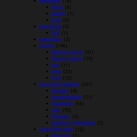
Hundetegn
(18)
Hjerte
(6)
kødben
(7)
Rund
(5)
Kosttilskud
(5)
CBD
(1)
Kølemåtter
(2)
Legetøj
(146)
Aktivitet legetøj
(31)
Diverse Legetøj
(70)
Kiwi
(11)
Kong
(21)
Petit
(12)
Liner/seler/halsbånd
(231)
Bandana
(4)
Hundehalsbånd
(71)
Hundeseler
(53)
Liner
(93)
Showliner
(4)
Sporliner og Opbinding
(3)
Loppe/flåt midler
(12)
Vetocanis
(3)