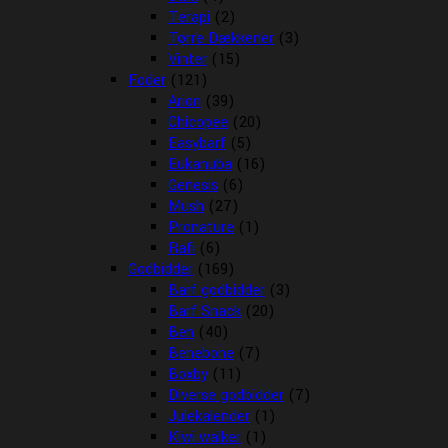
Terapi
(2)
Tørre Dækkener
(3)
Vinter
(15)
Foder
(121)
Arion
(39)
Chicopee
(20)
Easybarf
(5)
Eukanuba
(16)
Genesis
(6)
Mush
(27)
Pronature
(1)
Rafi
(6)
Godbidder
(169)
Barf godbidder
(3)
Barf Snack
(20)
Ben
(40)
Benebone
(7)
Boxby
(11)
Diverse godbidder
(7)
Julekalender
(1)
Kiwi walker
(1)