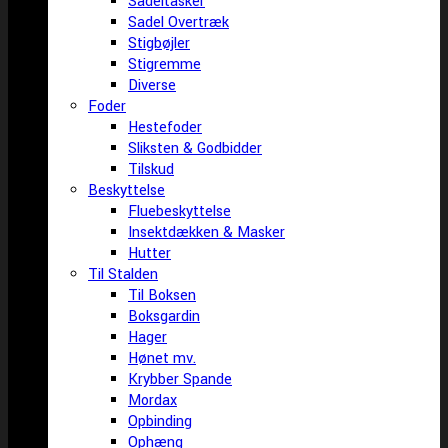
Sadeltasker
Sadel Overtræk
Stigbøjler
Stigremme
Diverse
Foder
Hestefoder
Sliksten & Godbidder
Tilskud
Beskyttelse
Fluebeskyttelse
Insektdækken & Masker
Hutter
Til Stalden
Til Boksen
Boksgardin
Hager
Hønet mv.
Krybber Spande
Mordax
Opbinding
Ophæng