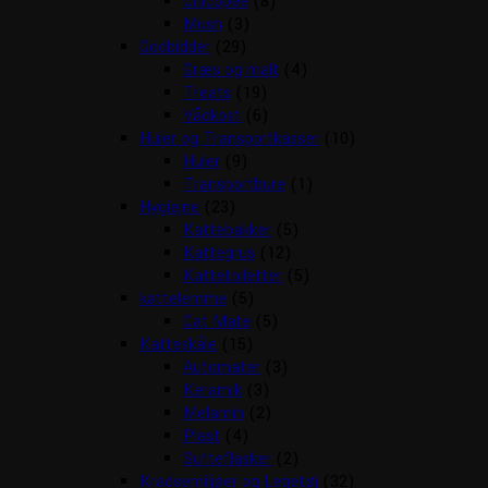
Chicopee
(8)
Mush
(3)
Godbidder
(29)
Græs og malt
(4)
Treats
(19)
Vådkost
(6)
Huler og Transportkasser
(10)
Huler
(9)
Transportbure
(1)
Hygiejne
(23)
Kattebakker
(5)
Kattegrus
(12)
Kattetoiletter
(5)
kattelemme
(5)
Cat Mate
(5)
Katteskåle
(15)
Automater
(3)
Keramik
(3)
Melamin
(2)
Plast
(4)
Sutteflasker
(2)
Kradsemiljøer og Legetøj
(32)