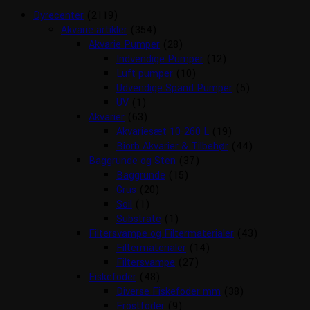
Dyrecenter
(2119)
Akvarie artikler
(354)
Akvarie Pumper
(28)
Indvendige Pumper
(12)
Luft pumper
(10)
Udvendige Spand Pumper
(5)
UV
(1)
Akvarier
(63)
Akvariesæt 10-260 L
(19)
Biorb Akvarier & Tilbehør
(44)
Baggrunde og Sten
(37)
Baggrunde
(15)
Grus
(20)
Soil
(1)
Substrate
(1)
Filtersvampe og Filtermaterialer
(43)
Filtermaterialer
(14)
Filtersvampe
(27)
Fiskefoder
(48)
Diverse Fiskefoder mm
(38)
Frostfoder
(9)