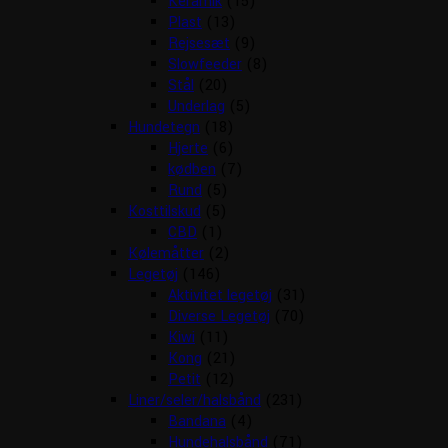
Keramik
(15)
Plast
(13)
Rejsesæt
(9)
Slowfeeder
(8)
Stål
(20)
Underlag
(5)
Hundetegn
(18)
Hjerte
(6)
kødben
(7)
Rund
(5)
Kosttilskud
(5)
CBD
(1)
Kølemåtter
(2)
Legetøj
(146)
Aktivitet legetøj
(31)
Diverse Legetøj
(70)
Kiwi
(11)
Kong
(21)
Petit
(12)
Liner/seler/halsbånd
(231)
Bandana
(4)
Hundehalsbånd
(71)