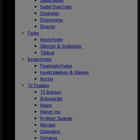
Sadeltasker
Sadel Overtræk
Stigbøjler
Stigremme
Diverse
Foder
Hestefoder
Sliksten & Godbidder
Tilskud
Beskyttelse
Fluebeskyttelse
Insektdækken & Masker
Hutter
Til Stalden
Til Boksen
Boksgardin
Hager
Hønet mv.
Krybber Spande
Mordax
Opbinding
Ophæng