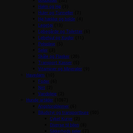
Godbidder
(52)
Halm og Hø
(3)
Huler og Tunneller
(7)
Hø hække og bolde
(4)
Legetøj
(13)
Løbegårde og Toiletter
(6)
Løbehjul og Kugler
(11)
Pelspleje
(5)
Seler
(3)
Skåle og Flasker
(20)
Transport Kasser
(5)
Vitaminer og Mineraler
(9)
Havedam
(10)
Foder
(6)
Net
(2)
Vandpleje
(2)
Hunde artikler
(1087)
Angstproblemer
(6)
Biludstyr og transportbure
(50)
Cykel Kurve
(2)
Diverse til bilen
(8)
Sikkerheds seler
(7)