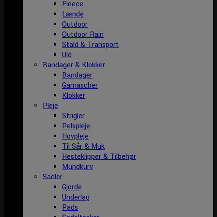
Fleece
Lænde
Outdoor
Outdoor Rain
Stald & Transport
Uld
Bandager & Klokker
Bandager
Gamascher
Klokker
Pleje
Strigler
Pelspleje
Hovpleje
Til Sår & Muk
Hesteklipper & Tilbehør
Mundkurv
Sadler
Gjorde
Underlag
Pads