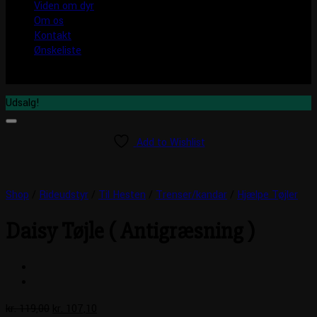
Viden om dyr
Om os
Kontakt
Ønskeliste
Udsalg!
Add to Wishlist
Shop
/
Rideudstyr
/
Til Hesten
/
Trenser/kandar
/
Hjælpe Tøjler
Daisy Tøjle ( Antigræsning )
Den
Den
kr.
119,00
kr.
107,10