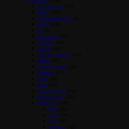
Til Rytteren
(1199)
Back on track
(27)
Bluser
(45)
Brocher/slipsenåle
(5)
Bælter
(19)
Div
(5)
Gaveartikler
(42)
Handsker
(52)
Hårpynt
(52)
Huer og tørklæder
(24)
Jakker
(52)
Kramme Ponyer
(25)
Kæphest
(47)
Outlet
(83)
Piske
(74)
Plastroner/slips
(12)
Reflexer og lys
(13)
Ridebukser
(149)
Børn
(32)
Dame
(91)
Herre
(6)
Jodhpurs
(12)