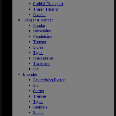
Stald & Transport
Trailer Tilbehør
Diverse
Trenser & Kandar
Kandar
Næsebånd
Pandebånd
Trenser
Bidløs
Tøjler
Hjælpetøjler
Træktove
Bid
Islænder
Beklædning Rytter
Bid
Grimer
Trenser
Tøjler
Dækken
Sadler