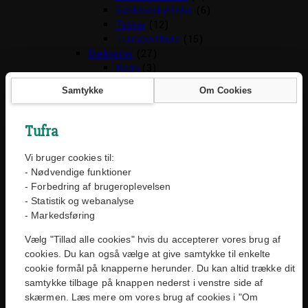
Sædebeskyttelse
(6)
Tasker
(12)
Transportbure
(15)
Dækkener
(27)
Regn
(3)
Strik
(4)
Samtykke
Om Cookies
Terapi
(2)
Tørre Dækkener
(3)
Vinter
(15)
Tufra
Foder
(121)
Arion
(39)
Vi bruger cookies til:
Chicopee
(20)
- Nødvendige funktioner
Easybarf
(5)
- Forbedring af brugeroplevelsen
Eukanuba
(16)
- Statistik og webanalyse
Genesis
(6)
- Markedsføring
Mush
(27)
Vælg "Tillad alle cookies" hvis du accepterer vores brug af
Pronature
(1)
cookies. Du kan også vælge at give samtykke til enkelte
Rafi
(6)
cookie formål på knapperne herunder. Du kan altid trække dit
Godbidder
(170)
samtykke tilbage på knappen nederst i venstre side af
Barf godbidder
(3)
skærmen. Læs mere om vores brug af cookies i "Om
Barf Snack
(20)