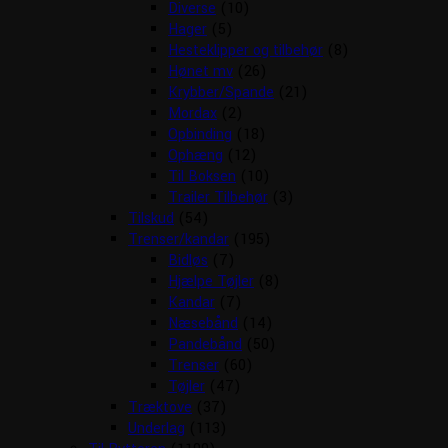
Diverse
(10)
Hager
(5)
Hesteklipper og tilbehør
(8)
Hønet mv
(26)
Krybber/Spande
(21)
Mordax
(2)
Opbinding
(18)
Ophæng
(12)
Til Boksen
(10)
Trailer Tilbehør
(3)
Tilskud
(54)
Trenser/kandar
(195)
Bidløs
(7)
Hjælpe Tøjler
(8)
Kandar
(7)
Næsebånd
(14)
Pandebånd
(50)
Trenser
(60)
Tøjler
(47)
Træktove
(37)
Underlag
(113)