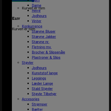
Børn
Dame
Kurven er tom
Herre
Jodhpurs
Kurv
Vinter
Konkurrence
Kurven er tom
Stævne Bluser
Stævne Jakker
Stævne nr.
Fletning mv.
Brocher & Slipsenåle
Plastroner & Slips
Støvler
Jodhpurs
Kunststof lange
Leggings
Læder Lange
Stald Støvler
Støvle Tilbehør
Accesories
Strømper
Bælter