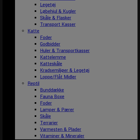
Legetøj
Løbehjul & Kugler
Skåle & Flasker
Transport Kasser
Katte
Foder
Godbidder
Huler & Transportkasser
Kattelemme
Katteskåle
Kradsemiljøer & Legetøj
Loppe/Flåt Midler
Reptil
Bunddække
Fauna Boxe
Foder
Lamper & Pærer
Skåle
Terrarier
Varmesten & Plader
Vitaminer & Mineraler