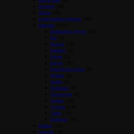
Hestefoder
(3)
Hovpleje
(26)
Hutter
(49)
Insektdækken/Masker
(46)
Islænder
(141)
Beklædning Rytter
(14)
Bid
(7)
Diverse
(13)
Dækken
(6)
Gjorde
(5)
Grimer
(15)
Insektbeskyttelse
(5)
Klokker
(6)
Sadler
(5)
Stigbøjler
(6)
Stigremme
(9)
strigler
(10)
Trenser
(14)
Tøjler
(14)
Underlag
(10)
Klokker
(43)
Legetøj
(19)