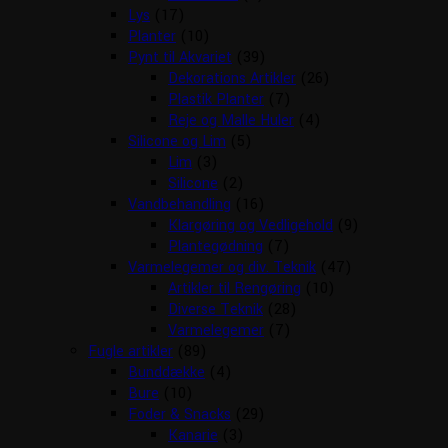
Lys
(17)
Planter
(10)
Pynt til Akvariet
(39)
Dekorations Artikler
(26)
Plastik Planter
(7)
Reje og Malle Huler
(4)
Silicone og Lim
(5)
Lim
(3)
Silicone
(2)
Vandbehandling
(16)
Klargøring og Vedligehold
(9)
Plantegødning
(7)
Varmelegemer og div. Teknik
(47)
Artikler til Rengøring
(10)
Diverse Teknik
(28)
Varmelegemer
(7)
Fugle artikler
(89)
Bunddække
(4)
Bure
(10)
Foder & Snacks
(29)
Kanarie
(3)