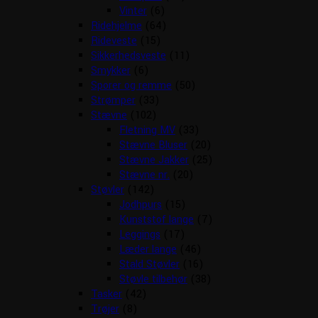
Vinter
(6)
Ridehjelme
(64)
Rideveste
(15)
Sikkerhedsveste
(11)
Smykker
(6)
Sporer og remme
(50)
Strømper
(33)
Stævne
(102)
Fletning MV
(33)
Stævne Bluser
(20)
Stævne Jakker
(25)
Stævne nr.
(20)
Støvler
(142)
Jodhpurs
(15)
Kunststof lange
(7)
Leggings
(17)
Læder lange
(46)
Stald Støvler
(16)
Støvle tilbehør
(38)
Tasker
(42)
Trøjer
(8)