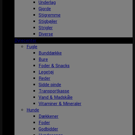
Underlag
Gjorde
Stigremme
Stigbøjler
Strigler
Diverse
Dyrecenter
Fugle
Bunddække
Bure
Foder & Snacks
Legetøj
Reder
Sidde pinde
Transportkasse
Vand & Madskåle
Vitaminer & Mineraler
Hunde
Dækkener
Foder
Godbidder