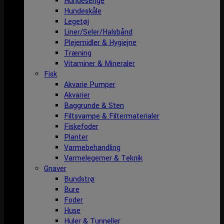
Hundesenge
Hundeskåle
Legetøj
Liner/Seler/Halsbånd
Plejemidler & Hygiejne
Træning
Vitaminer & Mineraler
Fisk
Akvarie Pumper
Akvarier
Baggrunde & Sten
Filtsvampe & Filtermaterialer
Fiskefoder
Planter
Varmebehandling
Varmelegemer & Teknik
Gnaver
Bundstrø
Bure
Foder
Huse
Huler & Tunneller