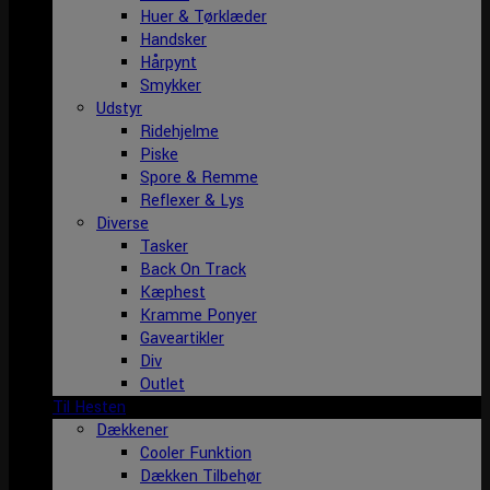
Huer & Tørklæder
Handsker
Hårpynt
Smykker
Udstyr
Ridehjelme
Piske
Spore & Remme
Reflexer & Lys
Diverse
Tasker
Back On Track
Kæphest
Kramme Ponyer
Gaveartikler
Div
Outlet
Til Hesten
Dækkener
Cooler Funktion
Dækken Tilbehør