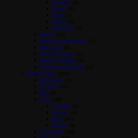
Papegøje
(6)
Parakit
(9)
Trope
(1)
Undulat
(9)
Æggefoder
(1)
Legetøj
(22)
Reder og redemateriale
(3)
Sidde pinde
(8)
Transport Kasser
(2)
Vand og madskåle
(9)
Vitaminer og Mineraler
(2)
Gnaver artikler
(218)
Beroligende
(1)
Bundstrø
(12)
Bure
(9)
Foder
(28)
Chinchilla
(2)
Hamster
(6)
Kanin
(11)
Marsvin
(9)
Gnaver Huse
(29)