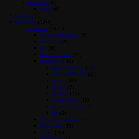
Vildt Fugle
(6)
Foder
(6)
Gavekort
(1)
Rideudstyr
(3074)
Til Hesten
(1874)
Antibid og fluespray
(6)
Bandager
(28)
Bid
(86)
Boxe og Tasker
(27)
Dækkener
(116)
Cooler/Funktion
(11)
Dækken Tilbehør
(21)
Fleece
(12)
Lænde
(7)
Outdoor
(40)
Outdoor Rain
(15)
Stald/Transport
(4)
Uld
(3)
Fortøj og martingal
(9)
Gamascher
(73)
Grimer
(139)