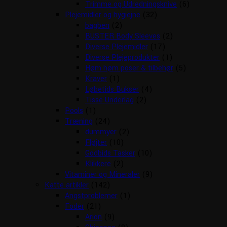
Trimme og Udredningsknive
(6)
Plejemidler og hygiejne
(32)
bagben
(2)
BUSTER Body Sleeves
(2)
Diverse Plejemidler
(17)
Diverse Plejeprodukter
(1)
Høm høm poser & tilbehør
(5)
Kraver
(1)
Løbetids Bukser
(4)
Tisse Underlag
(2)
Pools
(1)
Træning
(24)
dummyer
(2)
Fløjter
(10)
Godbids Tasker
(10)
Klikkere
(2)
Vitaminer og Mineraler
(9)
Katte artikler
(142)
Angstproblemer
(1)
Foder
(21)
Arion
(9)