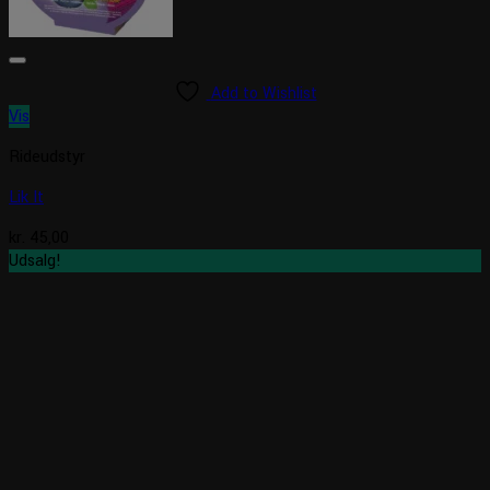
Add to Wishlist
Vis
Rideudstyr
Lik It
kr.
45,00
Udsalg!