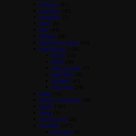
Longering
(31)
Læderpleje
(20)
Mundkurve
(7)
Outlet
(5)
Pads
(44)
Pelspleje
(56)
Rebgrimer & Cordeo
(24)
Sadel tilbehør
(129)
Diverse
(12)
Gjorde
(35)
Sadel overtræk
(7)
Sadeltasker
(5)
Stigbøjler
(41)
Stigremme
(24)
Sadler
(15)
Sliksten og Godbidder
(28)
Strigler
(151)
Tasker
(1)
Til sår og muk
(26)
Til stalden
(127)
Boksgardin
(5)