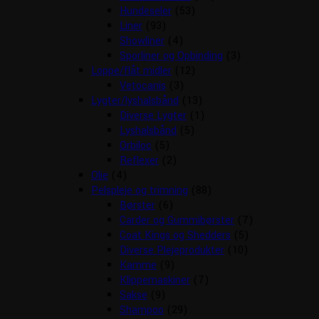
Hundeseler
(53)
Liner
(93)
Showliner
(4)
Sporliner og Opbinding
(3)
Loppe/flåt midler
(12)
Vetocanis
(3)
Lygter/lyshalsbånd
(13)
Diverse Lygter
(1)
Lyshalsbånd
(5)
Orbiloc
(5)
Reflexer
(2)
Olie
(4)
Pelspleje og trimning
(88)
Børster
(6)
Carder og Gummibørster
(7)
Coat Kings og Shedders
(5)
Diverse Plejeprodukter
(10)
Kamme
(9)
Klippemaskiner
(7)
Sakse
(9)
Shampoo
(29)