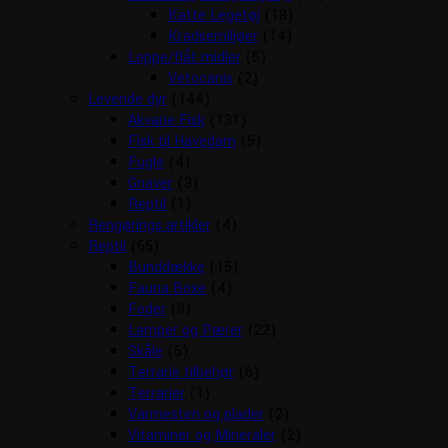
Katte Legetøj
(18)
Kradsemiljøer
(14)
Loppe/flåt midler
(5)
Vetocanis
(2)
Levende dyr
(144)
Akvarie Fisk
(131)
Fisk til Havedam
(5)
Fugle
(4)
Gnaver
(3)
Reptil
(1)
Rengørings artikler
(4)
Reptil
(65)
Bunddække
(15)
Fauna Boxe
(4)
Foder
(8)
Lamper og Pærer
(22)
Skåle
(5)
Terrarie tilbehør
(6)
Terrarier
(1)
Varmesten og plader
(2)
Vitaminer og Mineraler
(2)