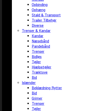
Opbinding
Ophæng
Stald & Transport
Trailer Tilbehør
Diverse
Trenser & Kandar
Kandar
Næsebånd
Pandebånd
Trenser
Bidløs
Tøjler
Hjælpetøjler
Træktove
Bid
Islænder
Beklædning Rytter
Bid
Grimer
Trenser
Tøjler