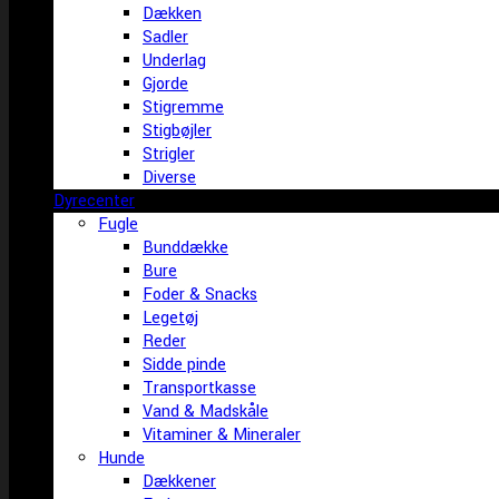
Dækken
Sadler
Underlag
Gjorde
Stigremme
Stigbøjler
Strigler
Diverse
Dyrecenter
Fugle
Bunddække
Bure
Foder & Snacks
Legetøj
Reder
Sidde pinde
Transportkasse
Vand & Madskåle
Vitaminer & Mineraler
Hunde
Dækkener