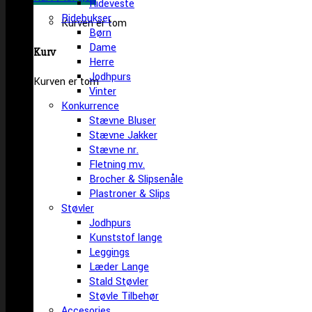
Rideveste
Ridebukser
Kurven er tom
Børn
Dame
Kurv
Herre
Jodhpurs
Kurven er tom
Vinter
Konkurrence
Stævne Bluser
Stævne Jakker
Stævne nr.
Fletning mv.
Brocher & Slipsenåle
Plastroner & Slips
Støvler
Jodhpurs
Kunststof lange
Leggings
Læder Lange
Stald Støvler
Støvle Tilbehør
Accesories