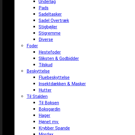
Underlag
Pads
Sadeltasker
Sadel Overtræk
Stigbøjler
Stigremme
Diverse
Foder
Hestefoder
Sliksten & Godbidder
Tilskud
Beskyttelse
Fluebeskyttelse
Insektdækken & Masker
Hutter
Til Stalden
Til Boksen
Boksgardin
Hager
Hønet mv.
Krybber Spande
Mordax