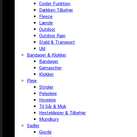
Cooler Funktion
Dækken Tilbehør
Fleece
Lænde
Outdoor
Outdoor Rain
Stald & Transport
Uld
Bandager & Klokker
Bandager
Gamascher
Klokker
Pleje
Strigler
Pelspleje
Hovpleje
Til Sår & Muk
Hesteklipper & Tilbehør
Mundkurv
Sadler
Gjorde