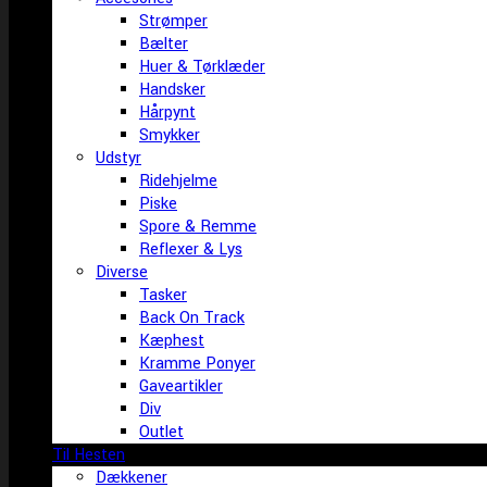
Strømper
Bælter
Huer & Tørklæder
Handsker
Hårpynt
Smykker
Udstyr
Ridehjelme
Piske
Spore & Remme
Reflexer & Lys
Diverse
Tasker
Back On Track
Kæphest
Kramme Ponyer
Gaveartikler
Div
Outlet
Til Hesten
Dækkener