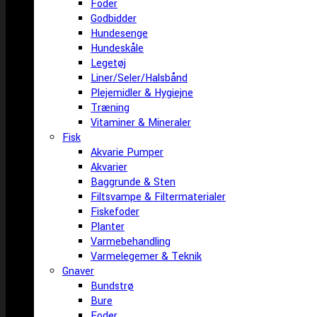
Foder
Godbidder
Hundesenge
Hundeskåle
Legetøj
Liner/Seler/Halsbånd
Plejemidler & Hygiejne
Træning
Vitaminer & Mineraler
Fisk
Akvarie Pumper
Akvarier
Baggrunde & Sten
Filtsvampe & Filtermaterialer
Fiskefoder
Planter
Varmebehandling
Varmelegemer & Teknik
Gnaver
Bundstrø
Bure
Foder