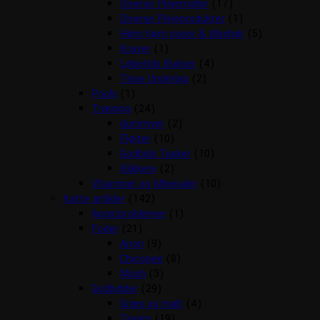
Diverse Plejemidler
(17)
Diverse Plejeprodukter
(1)
Høm høm poser & tilbehør
(5)
Kraver
(1)
Løbetids Bukser
(4)
Tisse Underlag
(2)
Pools
(1)
Træning
(24)
dummyer
(2)
Fløjter
(10)
Godbids Tasker
(10)
Klikkere
(2)
Vitaminer og Mineraler
(10)
Katte artikler
(142)
Angstproblemer
(1)
Foder
(21)
Arion
(9)
Chicopee
(8)
Mush
(3)
Godbidder
(29)
Græs og malt
(4)
Treats
(19)