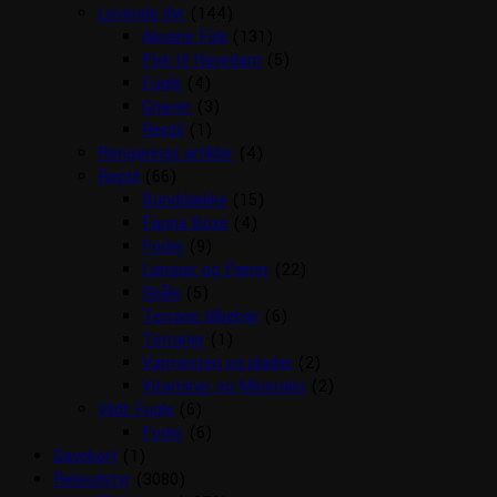
Levende dyr
(144)
Akvarie Fisk
(131)
Fisk til Havedam
(5)
Fugle
(4)
Gnaver
(3)
Reptil
(1)
Rengørings artikler
(4)
Reptil
(66)
Bunddække
(15)
Fauna Boxe
(4)
Foder
(9)
Lamper og Pærer
(22)
Skåle
(5)
Terrarie tilbehør
(6)
Terrarier
(1)
Varmesten og plader
(2)
Vitaminer og Mineraler
(2)
Vildt Fugle
(6)
Foder
(6)
Gavekort
(1)
Rideudstyr
(3080)