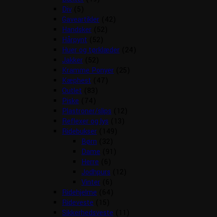
Div
(5)
Gaveartikler
(42)
Handsker
(52)
Hårpynt
(52)
Huer og tørklæder
(24)
Jakker
(52)
Kramme Ponyer
(25)
Kæphest
(47)
Outlet
(83)
Piske
(74)
Plastroner/slips
(12)
Reflexer og lys
(13)
Ridebukser
(149)
Børn
(32)
Dame
(91)
Herre
(6)
Jodhpurs
(12)
Vinter
(6)
Ridehjelme
(64)
Rideveste
(15)
Sikkerhedsveste
(11)