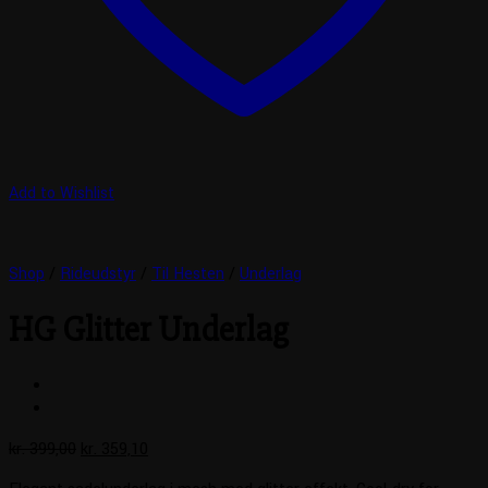
Add to Wishlist
Shop
/
Rideudstyr
/
Til Hesten
/
Underlag
HG Glitter Underlag
Den
Den
kr.
399,00
kr.
359,10
oprindelige
aktuelle