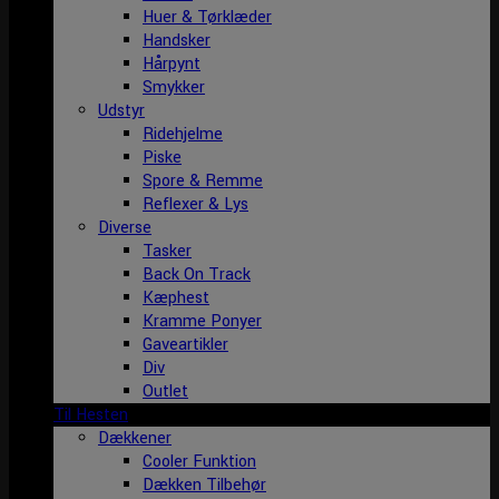
Huer & Tørklæder
Handsker
Hårpynt
Smykker
Udstyr
Ridehjelme
Piske
Spore & Remme
Reflexer & Lys
Diverse
Tasker
Back On Track
Kæphest
Kramme Ponyer
Gaveartikler
Div
Outlet
Til Hesten
Dækkener
Cooler Funktion
Dækken Tilbehør