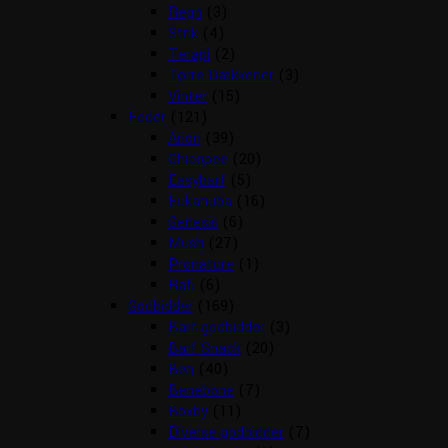
Regn
(3)
Strik
(4)
Terapi
(2)
Tørre Dækkener
(3)
Vinter
(15)
Foder
(121)
Arion
(39)
Chicopee
(20)
Easybarf
(5)
Eukanuba
(16)
Genesis
(6)
Mush
(27)
Pronature
(1)
Rafi
(6)
Godbidder
(169)
Barf godbidder
(3)
Barf Snack
(20)
Ben
(40)
Benebone
(7)
Boxby
(11)
Diverse godbidder
(7)