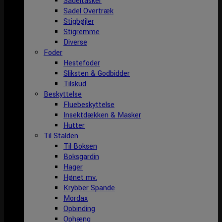
Sadeltasker
Sadel Overtræk
Stigbøjler
Stigremme
Diverse
Foder
Hestefoder
Sliksten & Godbidder
Tilskud
Beskyttelse
Fluebeskyttelse
Insektdækken & Masker
Hutter
Til Stalden
Til Boksen
Boksgardin
Hager
Hønet mv.
Krybber Spande
Mordax
Opbinding
Ophæng