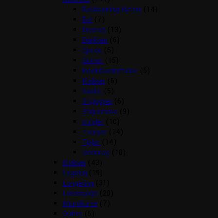
Beklædning Rytter
(14)
Bid
(7)
Diverse
(13)
Dækken
(6)
Gjorde
(5)
Grimer
(15)
Insektbeskyttelse
(5)
Klokker
(6)
Sadler
(5)
Stigbøjler
(6)
Stigremme
(9)
strigler
(10)
Trenser
(14)
Tøjler
(14)
Underlag
(10)
Klokker
(43)
Legetøj
(19)
Longering
(31)
Læderpleje
(20)
Mundkurve
(7)
Outlet
(5)