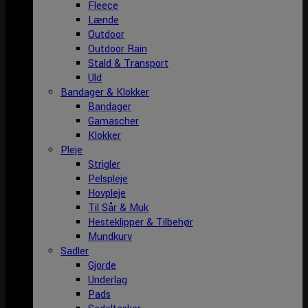
Fleece
Lænde
Outdoor
Outdoor Rain
Stald & Transport
Uld
Bandager & Klokker
Bandager
Gamascher
Klokker
Pleje
Strigler
Pelspleje
Hovpleje
Til Sår & Muk
Hesteklipper & Tilbehør
Mundkurv
Sadler
Gjorde
Underlag
Pads