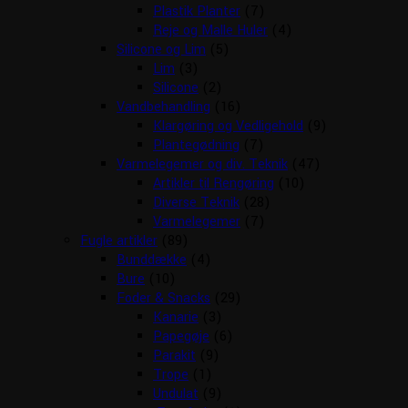
Plastik Planter
(7)
Reje og Malle Huler
(4)
Silicone og Lim
(5)
Lim
(3)
Silicone
(2)
Vandbehandling
(16)
Klargøring og Vedligehold
(9)
Plantegødning
(7)
Varmelegemer og div. Teknik
(47)
Artikler til Rengøring
(10)
Diverse Teknik
(28)
Varmelegemer
(7)
Fugle artikler
(89)
Bunddække
(4)
Bure
(10)
Foder & Snacks
(29)
Kanarie
(3)
Papegøje
(6)
Parakit
(9)
Trope
(1)
Undulat
(9)