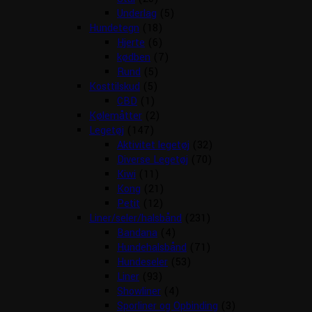
Underlag
(5)
Hundetegn
(18)
Hjerte
(6)
kødben
(7)
Rund
(5)
Kosttilskud
(5)
CBD
(1)
Kølemåtter
(2)
Legetøj
(147)
Aktivitet legetøj
(32)
Diverse Legetøj
(70)
Kiwi
(11)
Kong
(21)
Petit
(12)
Liner/seler/halsbånd
(231)
Bandana
(4)
Hundehalsbånd
(71)
Hundeseler
(53)
Liner
(93)
Showliner
(4)
Sporliner og Opbinding
(3)