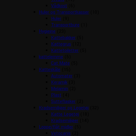
Vådkost
(6)
Huler og Transportkasser
(10)
Huler
(9)
Transportbure
(1)
Hygiejne
(23)
Kattebakker
(5)
Kattegrus
(12)
Kattetoiletter
(5)
kattelemme
(5)
Cat Mate
(5)
Katteskåle
(15)
Automater
(3)
Keramik
(3)
Melamin
(2)
Plast
(4)
Sutteflasker
(2)
Kradsemiljøer og Legetøj
(32)
Katte Legetøj
(18)
Kradsemiljøer
(14)
Loppe/flåt midler
(5)
Vetocanis
(2)