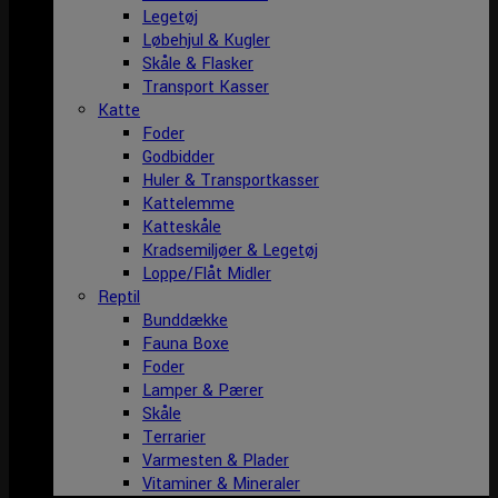
Legetøj
Løbehjul & Kugler
Skåle & Flasker
Transport Kasser
Katte
Foder
Godbidder
Huler & Transportkasser
Kattelemme
Katteskåle
Kradsemiljøer & Legetøj
Loppe/Flåt Midler
Reptil
Bunddække
Fauna Boxe
Foder
Lamper & Pærer
Skåle
Terrarier
Varmesten & Plader
Vitaminer & Mineraler