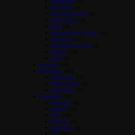
Julekalender
(1)
Kiwi walker
(1)
Kornfrie Godbidder
(3)
Lakse Krønch
(4)
Mush
(4)
Semi Moist Soft Treats
(15)
TreatTime
(31)
Treattime Soft Snak
(3)
Vitakraft
(14)
Woolf
(2)
Hunde sko
(10)
Hundesenge
(42)
Hunde puder
(7)
Hunde Tæpper
(3)
Hundesenge
(31)
Hundeskåle
(76)
Automater
(5)
Keramik
(15)
Plast
(13)
Rejsesæt
(9)
Slowfeeder
(8)
Stål
(20)