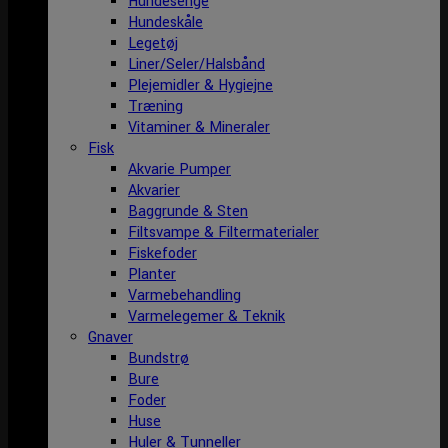
Hundesenge
Hundeskåle
Legetøj
Liner/Seler/Halsbånd
Plejemidler & Hygiejne
Træning
Vitaminer & Mineraler
Fisk
Akvarie Pumper
Akvarier
Baggrunde & Sten
Filtsvampe & Filtermaterialer
Fiskefoder
Planter
Varmebehandling
Varmelegemer & Teknik
Gnaver
Bundstrø
Bure
Foder
Huse
Huler & Tunneller