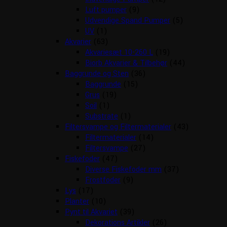
Luft pumper
(9)
Udvendige Spand Pumper
(5)
UV
(1)
Akvarier
(63)
Akvariesæt 10-260 L
(19)
Biorb Akvarier & Tilbehør
(44)
Baggrunde og Sten
(36)
Baggrunde
(15)
Grus
(19)
Soil
(1)
Substrate
(1)
Filtersvampe og Filtermaterialer
(43)
Filtermaterialer
(14)
Filtersvampe
(27)
Fiskefoder
(47)
Diverse Fiskefoder mm
(37)
Frostfoder
(9)
Lys
(17)
Planter
(10)
Pynt til Akvariet
(39)
Dekorations Artikler
(26)