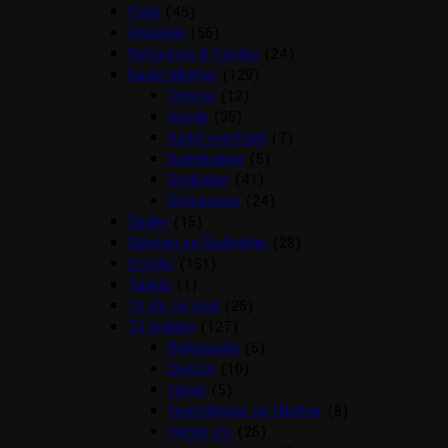
Pads
(45)
Pelspleje
(56)
Rebgrimer & Cordeo
(24)
Sadel tilbehør
(129)
Diverse
(12)
Gjorde
(35)
Sadel overtræk
(7)
Sadeltasker
(5)
Stigbøjler
(41)
Stigremme
(24)
Sadler
(15)
Sliksten og Godbidder
(28)
Strigler
(151)
Tasker
(1)
Til sår og muk
(26)
Til stalden
(127)
Boksgardin
(5)
Diverse
(10)
Hager
(5)
Hesteklipper og tilbehør
(8)
Hønet mv
(26)