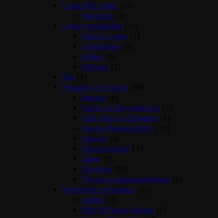
Loppe/flåt midler
(12)
Vetocanis
(3)
Lygter/lyshalsbånd
(13)
Diverse Lygter
(1)
Lyshalsbånd
(5)
Orbiloc
(5)
Reflexer
(2)
Olie
(4)
Pelspleje og trimning
(88)
Børster
(6)
Carder og Gummibørster
(7)
Coat Kings og Shedders
(5)
Diverse Plejeprodukter
(10)
Kamme
(9)
Klippemaskiner
(7)
Sakse
(9)
Shampoo
(29)
Trimme og Udredningsknive
(6)
Plejemidler og hygiejne
(32)
bagben
(2)
BUSTER Body Sleeves
(2)