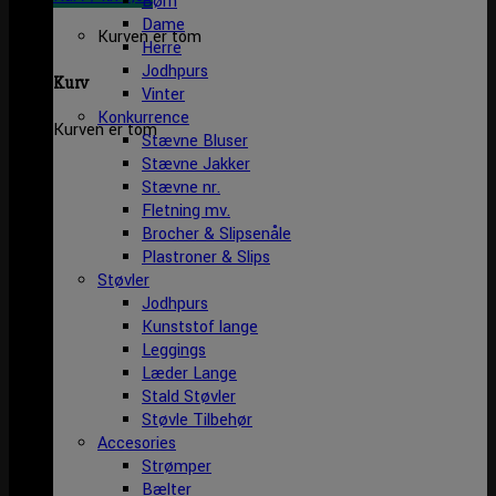
Børn
Dame
Kurven er tom
Herre
Jodhpurs
Kurv
Vinter
Konkurrence
Kurven er tom
Stævne Bluser
Stævne Jakker
Stævne nr.
Fletning mv.
Brocher & Slipsenåle
Plastroner & Slips
Støvler
Jodhpurs
Kunststof lange
Leggings
Læder Lange
Stald Støvler
Støvle Tilbehør
Accesories
Strømper
Bælter