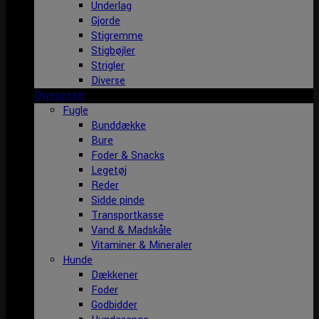
Underlag
Gjorde
Stigremme
Stigbøjler
Strigler
Diverse
Dyrecenter
Fugle
Bunddække
Bure
Foder & Snacks
Legetøj
Reder
Sidde pinde
Transportkasse
Vand & Madskåle
Vitaminer & Mineraler
Hunde
Dækkener
Foder
Godbidder