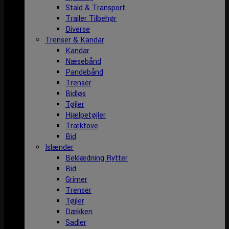
Stald & Transport
Trailer Tilbehør
Diverse
Trenser & Kandar
Kandar
Næsebånd
Pandebånd
Trenser
Bidløs
Tøjler
Hjælpetøjler
Træktove
Bid
Islænder
Beklædning Rytter
Bid
Grimer
Trenser
Tøjler
Dækken
Sadler