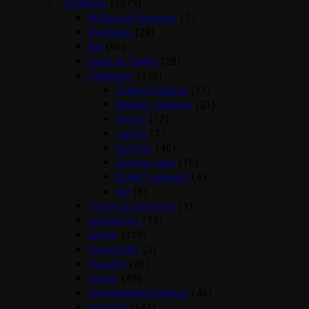
Til Hesten
(1879)
Antibid og fluespray
(7)
Bandager
(28)
Bid
(86)
Boxe og Tasker
(28)
Dækkener
(116)
Cooler/Funktion
(11)
Dækken Tilbehør
(21)
Fleece
(12)
Lænde
(7)
Outdoor
(40)
Outdoor Rain
(15)
Stald/Transport
(4)
Uld
(3)
Fortøj og martingal
(9)
Gamascher
(73)
Grimer
(139)
Hestefoder
(3)
Hovpleje
(26)
Hutter
(49)
Insektdækken/Masker
(46)
Islænder
(141)