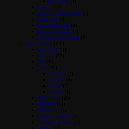
Æggefoder
(1)
Legetøj
(22)
Reder og redemateriale
(3)
Sidde pinde
(8)
Transport Kasser
(2)
Vand og madskåle
(9)
Vitaminer og Mineraler
(2)
Gnaver artikler
(218)
Beroligende
(1)
Bundstrø
(12)
Bure
(9)
Foder
(28)
Chinchilla
(2)
Hamster
(6)
Kanin
(11)
Marsvin
(9)
Gnaver Huse
(29)
Godbidder
(52)
Halm og Hø
(3)
Huler og Tunneller
(7)
Hø hække og bolde
(4)
Legetøj
(13)