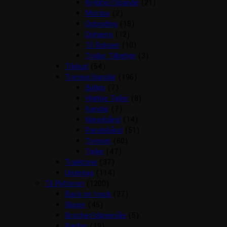
Krybber/Spande
(21)
Mordax
(2)
Opbinding
(18)
Ophæng
(12)
Til Boksen
(10)
Trailer Tilbehør
(3)
Tilskud
(54)
Trenser/kandar
(196)
Bidløs
(7)
Hjælpe Tøjler
(8)
Kandar
(7)
Næsebånd
(14)
Pandebånd
(51)
Trenser
(60)
Tøjler
(47)
Træktove
(37)
Underlag
(114)
Til Rytteren
(1200)
Back on track
(27)
Bluser
(45)
Brocher/slipsenåle
(5)
Bælter
(19)