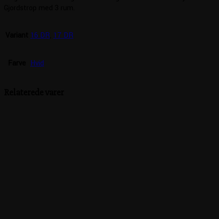
Gjordstrop med 3 rum.
Variant
16 DR
,
17 DR
Farve
Hvid
Relaterede varer