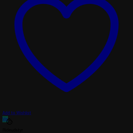
Add to Wishlist
Vis
cookie
Rideudstyr