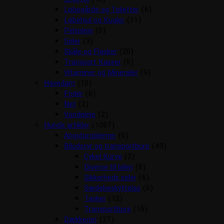
Løbegårde og Toiletter
(6)
Løbehjul og Kugler
(11)
Pelspleje
(5)
Seler
(3)
Skåle og Flasker
(20)
Transport Kasser
(5)
Vitaminer og Mineraler
(9)
Havedam
(10)
Foder
(6)
Net
(2)
Vandpleje
(2)
Hunde artikler
(1087)
Angstproblemer
(6)
Biludstyr og transportbure
(49)
Cykel Kurve
(2)
Diverse til bilen
(8)
Sikkerheds seler
(6)
Sædebeskyttelse
(6)
Tasker
(12)
Transportbure
(15)
Dækkener
(27)