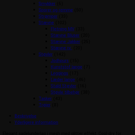
Smykker
(6)
Sporer og remme
(50)
Strømper
(33)
Stævne
(102)
Fletning MV
(33)
Stævne Bluser
(20)
Stævne Jakker
(25)
Stævne nr.
(20)
Støvler
(142)
Jodhpurs
(15)
Kunststof lange
(7)
Leggings
(17)
Læder lange
(46)
Stald Støvler
(16)
Støvle tilbehør
(38)
Tasker
(43)
Trøjer
(8)
Beskrivelse
Yderligere information
Elegant sadelunderlag i mesh med glitter effekt. Cool-dry for.