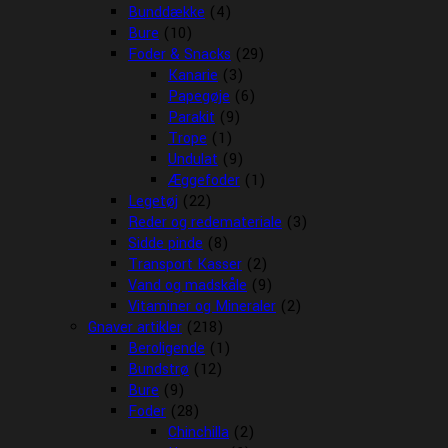
Bunddække
(4)
Bure
(10)
Foder & Snacks
(29)
Kanarie
(3)
Papegøje
(6)
Parakit
(9)
Trope
(1)
Undulat
(9)
Æggefoder
(1)
Legetøj
(22)
Reder og redemateriale
(3)
Sidde pinde
(8)
Transport Kasser
(2)
Vand og madskåle
(9)
Vitaminer og Mineraler
(2)
Gnaver artikler
(218)
Beroligende
(1)
Bundstrø
(12)
Bure
(9)
Foder
(28)
Chinchilla
(2)