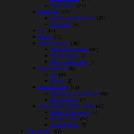
Filtersvampe
(27)
Fiskefoder
(47)
Diverse Fiskefoder mm
(37)
Frostfoder
(9)
Lys
(17)
Planter
(10)
Pynt til Akvariet
(39)
Dekorations Artikler
(26)
Plastik Planter
(7)
Reje og Malle Huler
(4)
Silicone og Lim
(5)
Lim
(3)
Silicone
(2)
Vandbehandling
(16)
Klargøring og Vedligehold
(9)
Plantegødning
(7)
Varmelegemer og div. Teknik
(46)
Artikler til Rengøring
(9)
Diverse Teknik
(28)
Varmelegemer
(7)
Fugle artikler
(89)