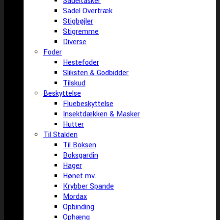
Sadeltasker
Sadel Overtræk
Stigbøjler
Stigremme
Diverse
Foder
Hestefoder
Sliksten & Godbidder
Tilskud
Beskyttelse
Fluebeskyttelse
Insektdækken & Masker
Hutter
Til Stalden
Til Boksen
Boksgardin
Hager
Hønet mv.
Krybber Spande
Mordax
Opbinding
Ophæng