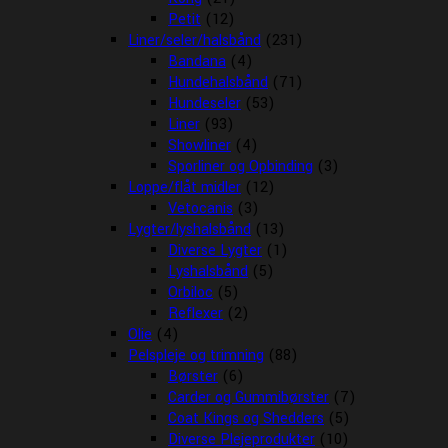
Petit
(12)
Liner/seler/halsbånd
(231)
Bandana
(4)
Hundehalsbånd
(71)
Hundeseler
(53)
Liner
(93)
Showliner
(4)
Sporliner og Opbinding
(3)
Loppe/flåt midler
(12)
Vetocanis
(3)
Lygter/lyshalsbånd
(13)
Diverse Lygter
(1)
Lyshalsbånd
(5)
Orbiloc
(5)
Reflexer
(2)
Olie
(4)
Pelspleje og trimning
(88)
Børster
(6)
Carder og Gummibørster
(7)
Coat Kings og Shedders
(5)
Diverse Plejeprodukter
(10)