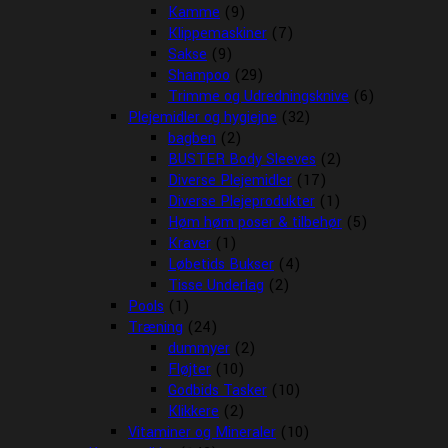
Kamme
(9)
Klippemaskiner
(7)
Sakse
(9)
Shampoo
(29)
Trimme og Udredningsknive
(6)
Plejemidler og hygiejne
(32)
bagben
(2)
BUSTER Body Sleeves
(2)
Diverse Plejemidler
(17)
Diverse Plejeprodukter
(1)
Høm høm poser & tilbehør
(5)
Kraver
(1)
Løbetids Bukser
(4)
Tisse Underlag
(2)
Pools
(1)
Træning
(24)
dummyer
(2)
Fløjter
(10)
Godbids Tasker
(10)
Klikkere
(2)
Vitaminer og Mineraler
(10)