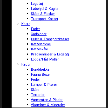
Legetøj
Løbehjul & Kugler
Skåle & Flasker
Transport Kasser
Katte
Foder
Godbidder
Huler & Transportkasser
Kattelemme
Katteskåle
Kradsemiljøer & Legetøj
Loppe/Flåt Midler
Reptil
Bunddække
Fauna Boxe
Foder
Lamper & Pærer
Skåle
Terrarier
Varmesten & Plader
Vitaminer & Mineraler