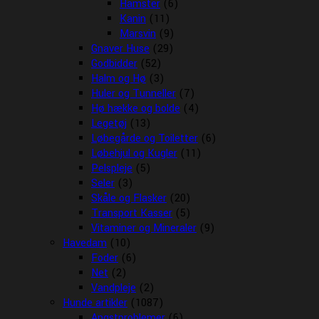
Hamster
(6)
Kanin
(11)
Marsvin
(9)
Gnaver Huse
(29)
Godbidder
(52)
Halm og Hø
(3)
Huler og Tunneller
(7)
Hø hække og bolde
(4)
Legetøj
(13)
Løbegårde og Toiletter
(6)
Løbehjul og Kugler
(11)
Pelspleje
(5)
Seler
(3)
Skåle og Flasker
(20)
Transport Kasser
(5)
Vitaminer og Mineraler
(9)
Havedam
(10)
Foder
(6)
Net
(2)
Vandpleje
(2)
Hunde artikler
(1087)
Angstproblemer
(6)