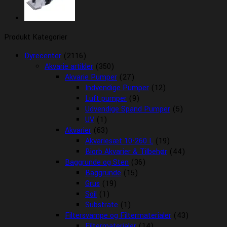
Produkt Kategorier
Dyrecenter
(2116)
Akvarie artikler
(350)
Akvarie Pumper
(27)
Indvendige Pumper
(12)
Luft pumper
(9)
Udvendige Spand Pumper
(5)
UV
(1)
Akvarier
(63)
Akvariesæt 10-260 L
(19)
Biorb Akvarier & Tilbehør
(44)
Baggrunde og Sten
(36)
Baggrunde
(15)
Grus
(19)
Soil
(1)
Substrate
(1)
Filtersvampe og Filtermaterialer
(43)
Filtermaterialer
(14)