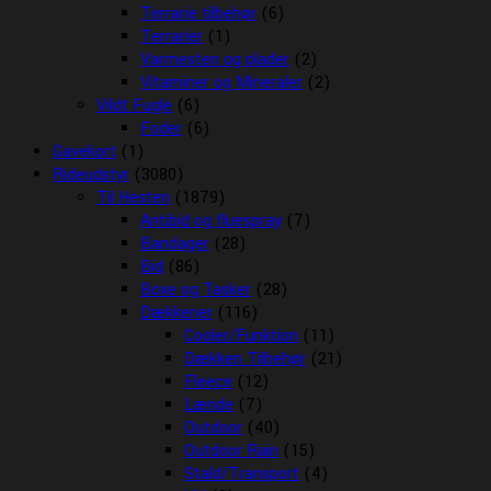
Terrarie tilbehør
(6)
Terrarier
(1)
Varmesten og plader
(2)
Vitaminer og Mineraler
(2)
Vildt Fugle
(6)
Foder
(6)
Gavekort
(1)
Rideudstyr
(3080)
Til Hesten
(1879)
Antibid og fluespray
(7)
Bandager
(28)
Bid
(86)
Boxe og Tasker
(28)
Dækkener
(116)
Cooler/Funktion
(11)
Dækken Tilbehør
(21)
Fleece
(12)
Lænde
(7)
Outdoor
(40)
Outdoor Rain
(15)
Stald/Transport
(4)