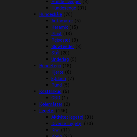
Hunde Tæpper
(3)
Hundesenge
(31)
Hundeskåle
(76)
Automater
(5)
Keramik
(15)
Plast
(13)
Rejsesæt
(9)
Slowfeeder
(8)
Stål
(20)
Underlag
(5)
Hundetegn
(18)
Hjerte
(6)
kødben
(7)
Rund
(5)
Kosttilskud
(5)
CBD
(1)
Kølemåtter
(2)
Legetøj
(146)
Aktivitet legetøj
(31)
Diverse Legetøj
(70)
Kiwi
(11)
Kong
(21)