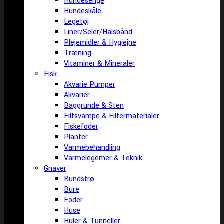
Hundesenge
Hundeskåle
Legetøj
Liner/Seler/Halsbånd
Plejemidler & Hygiejne
Træning
Vitaminer & Mineraler
Fisk
Akvarie Pumper
Akvarier
Baggrunde & Sten
Filtsvampe & Filtermaterialer
Fiskefoder
Planter
Varmebehandling
Varmelegemer & Teknik
Gnaver
Bundstrø
Bure
Foder
Huse
Huler & Tunneller