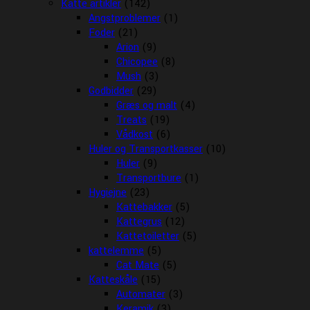
Katte artikler
(142)
Angstproblemer
(1)
Foder
(21)
Arion
(9)
Chicopee
(8)
Mush
(3)
Godbidder
(29)
Græs og malt
(4)
Treats
(19)
Vådkost
(6)
Huler og Transportkasser
(10)
Huler
(9)
Transportbure
(1)
Hygiejne
(23)
Kattebakker
(5)
Kattegrus
(12)
Kattetoiletter
(5)
kattelemme
(5)
Cat Mate
(5)
Katteskåle
(15)
Automater
(3)
Keramik
(3)