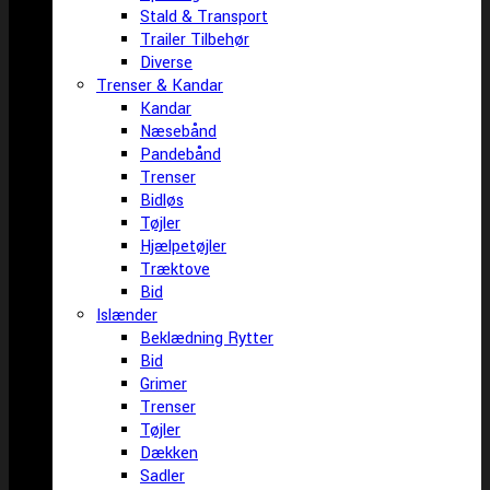
Stald & Transport
Trailer Tilbehør
Diverse
Trenser & Kandar
Kandar
Næsebånd
Pandebånd
Trenser
Bidløs
Tøjler
Hjælpetøjler
Træktove
Bid
Islænder
Beklædning Rytter
Bid
Grimer
Trenser
Tøjler
Dækken
Sadler