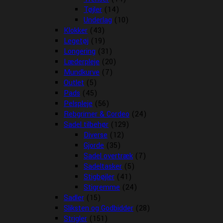
Tøjler
(14)
Underlag
(10)
Klokker
(43)
Legetøj
(19)
Longering
(31)
Læderpleje
(20)
Mundkurve
(7)
Outlet
(5)
Pads
(45)
Pelspleje
(56)
Rebgrimer & Cordeo
(24)
Sadel tilbehør
(129)
Diverse
(12)
Gjorde
(35)
Sadel overtræk
(7)
Sadeltasker
(5)
Stigbøjler
(41)
Stigremme
(24)
Sadler
(15)
Sliksten og Godbidder
(28)
Strigler
(151)