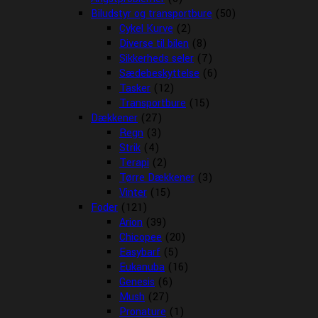
Biludstyr og transportbure
(50)
Cykel Kurve
(2)
Diverse til bilen
(8)
Sikkerheds seler
(7)
Sædebeskyttelse
(6)
Tasker
(12)
Transportbure
(15)
Dækkener
(27)
Regn
(3)
Strik
(4)
Terapi
(2)
Tørre Dækkener
(3)
Vinter
(15)
Foder
(121)
Arion
(39)
Chicopee
(20)
Easybarf
(5)
Eukanuba
(16)
Genesis
(6)
Mush
(27)
Pronature
(1)