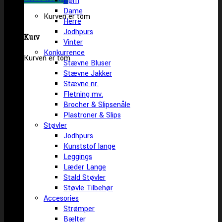
Børn
Dame
Kurven er tom
Herre
Jodhpurs
Kurv
Vinter
Konkurrence
Kurven er tom
Stævne Bluser
Stævne Jakker
Stævne nr.
Fletning mv.
Brocher & Slipsenåle
Plastroner & Slips
Støvler
Jodhpurs
Kunststof lange
Leggings
Læder Lange
Stald Støvler
Støvle Tilbehør
Accesories
Strømper
Bælter