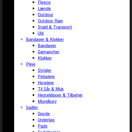
Fleece
Lænde
Outdoor
Outdoor Rain
Stald & Transport
Uld
Bandager & Klokker
Bandager
Gamascher
Klokker
Pleje
Strigler
Pelspleje
Hovpleje
Til Sår & Muk
Hesteklipper & Tilbehør
Mundkurv
Sadler
Gjorde
Underlag
Pads