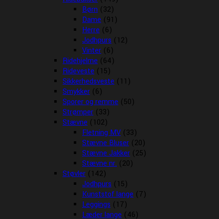
Børn
(32)
Dame
(91)
Herre
(6)
Jodhpurs
(12)
Vinter
(6)
Ridehjelme
(64)
Rideveste
(15)
Sikkerhedsveste
(11)
Smykker
(6)
Sporer og remme
(50)
Strømper
(33)
Stævne
(102)
Fletning MV
(33)
Stævne Bluser
(20)
Stævne Jakker
(25)
Stævne nr.
(20)
Støvler
(142)
Jodhpurs
(15)
Kunststof lange
(7)
Leggings
(17)
Læder lange
(46)