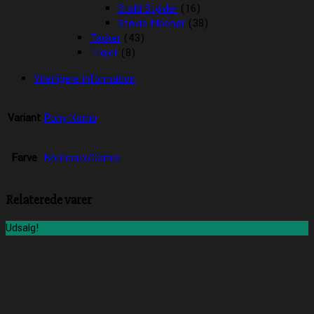
Stald Støvler
(16)
Støvle tilbehør
(38)
Tasker
(43)
Trøjer
(8)
Yderligere information
Variant
Pony Komb
Farve
Bordeaux/Camel
Relaterede varer
Udsalg!