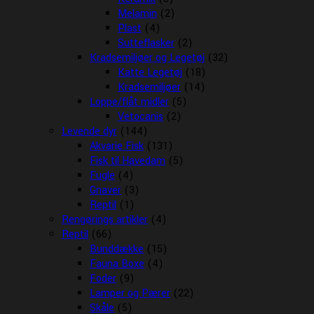
Melamin
(2)
Plast
(4)
Sutteflasker
(2)
Kradsemiljøer og Legetøj
(32)
Katte Legetøj
(18)
Kradsemiljøer
(14)
Loppe/flåt midler
(5)
Vetocanis
(2)
Levende dyr
(144)
Akvarie Fisk
(131)
Fisk til Havedam
(5)
Fugle
(4)
Gnaver
(3)
Reptil
(1)
Rengørings artikler
(4)
Reptil
(66)
Bunddække
(15)
Fauna Boxe
(4)
Foder
(9)
Lamper og Pærer
(22)
Skåle
(5)