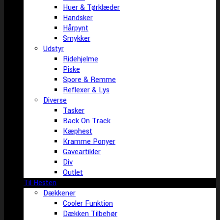
Huer & Tørklæder
Handsker
Hårpynt
Smykker
Udstyr
Ridehjelme
Piske
Spore & Remme
Reflexer & Lys
Diverse
Tasker
Back On Track
Kæphest
Kramme Ponyer
Gaveartikler
Div
Outlet
Til Hesten
Dækkener
Cooler Funktion
Dækken Tilbehør