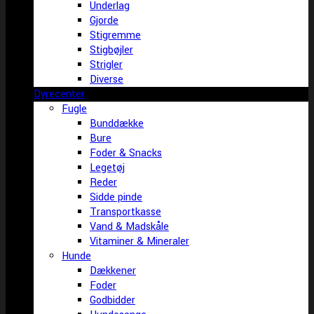
Underlag
Gjorde
Stigremme
Stigbøjler
Strigler
Diverse
Dyrecenter
Fugle
Bunddække
Bure
Foder & Snacks
Legetøj
Reder
Sidde pinde
Transportkasse
Vand & Madskåle
Vitaminer & Mineraler
Hunde
Dækkener
Foder
Godbidder