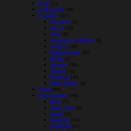
Tasker
(1)
Til sår og muk
(26)
Til stalden
(127)
Boksgardin
(5)
Diverse
(10)
Hager
(5)
Hesteklipper og tilbehør
(8)
Hønet mv
(26)
Krybber/Spande
(21)
Mordax
(2)
Opbinding
(18)
Ophæng
(12)
Til Boksen
(10)
Trailer Tilbehør
(3)
Tilskud
(54)
Trenser/kandar
(196)
Bidløs
(7)
Hjælpe Tøjler
(8)
Kandar
(7)
Næsebånd
(14)
Pandebånd
(51)