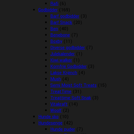
Rafi
(6)
Godbidder
(169)
Barf godbidder
(3)
Barf Snack
(20)
Ben
(40)
Benebone
(7)
Boxby
(11)
Diverse godbidder
(7)
Julekalender
(1)
Kiwi walker
(1)
Kornfrie Godbidder
(3)
Lakse Krønch
(4)
Mush
(4)
Semi Moist Soft Treats
(15)
TreatTime
(31)
Treattime Soft Snak
(3)
Vitakraft
(14)
Woolf
(2)
Hunde sko
(10)
Hundesenge
(42)
Hunde puder
(7)