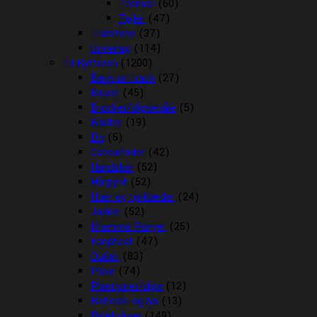
Trenser
(60)
Tøjler
(47)
Træktove
(37)
Underlag
(114)
Til Rytteren
(1200)
Back on track
(27)
Bluser
(45)
Brocher/slipsenåle
(5)
Bælter
(19)
Div
(5)
Gaveartikler
(42)
Handsker
(52)
Hårpynt
(52)
Huer og tørklæder
(24)
Jakker
(52)
Kramme Ponyer
(25)
Kæphest
(47)
Outlet
(83)
Piske
(74)
Plastroner/slips
(12)
Reflexer og lys
(13)
Ridebukser
(149)