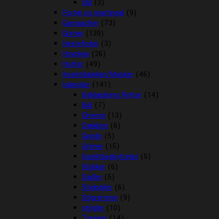
Uld
(3)
Fortøj og martingal
(9)
Gamascher
(73)
Grimer
(139)
Hestefoder
(3)
Hovpleje
(26)
Hutter
(49)
Insektdækken/Masker
(46)
Islænder
(141)
Beklædning Rytter
(14)
Bid
(7)
Diverse
(13)
Dækken
(6)
Gjorde
(5)
Grimer
(15)
Insektbeskyttelse
(5)
Klokker
(6)
Sadler
(5)
Stigbøjler
(6)
Stigremme
(9)
strigler
(10)
Trenser
(14)