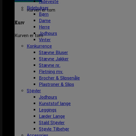
Rideveste
Ridebukser
Kurven er tom
Børn
Dame
Kurv
Herre
Jodhpurs
Kurven er tom
Vinter
Konkurrence
Stævne Bluser
Stævne Jakker
Stævne nr.
Fletning mv.
Brocher & Slipsenåle
Plastroner & Slips
Støvler
Jodhpurs
Kunststof lange
Leggings
Læder Lange
Stald Støvler
Støvle Tilbehør
Accesories