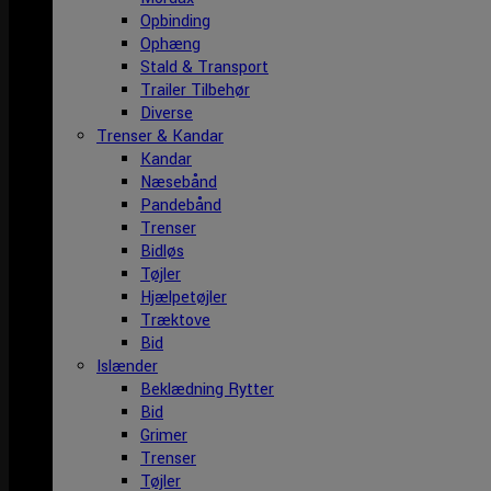
Opbinding
Ophæng
Stald & Transport
Trailer Tilbehør
Diverse
Trenser & Kandar
Kandar
Næsebånd
Pandebånd
Trenser
Bidløs
Tøjler
Hjælpetøjler
Træktove
Bid
Islænder
Beklædning Rytter
Bid
Grimer
Trenser
Tøjler