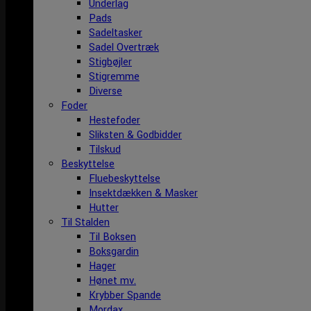
Underlag
Pads
Sadeltasker
Sadel Overtræk
Stigbøjler
Stigremme
Diverse
Foder
Hestefoder
Sliksten & Godbidder
Tilskud
Beskyttelse
Fluebeskyttelse
Insektdækken & Masker
Hutter
Til Stalden
Til Boksen
Boksgardin
Hager
Hønet mv.
Krybber Spande
Mordax