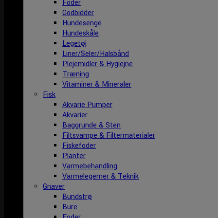
Foder
Godbidder
Hundesenge
Hundeskåle
Legetøj
Liner/Seler/Halsbånd
Plejemidler & Hygiejne
Træning
Vitaminer & Mineraler
Fisk
Akvarie Pumper
Akvarier
Baggrunde & Sten
Filtsvampe & Filtermaterialer
Fiskefoder
Planter
Varmebehandling
Varmelegemer & Teknik
Gnaver
Bundstrø
Bure
Foder