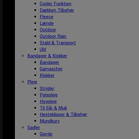
Cooler Funktion
Dækken Tilbehør
Fleece
Lænde
Outdoor
Outdoor Rain
Stald & Transport
Uld
Bandager & Klokker
Bandager
Gamascher
Klokker
Pleje
Strigler
Pelspleje
Hovpleje
Til Sår & Muk
Hesteklipper & Tilbehør
Mundkurv
Sadler
Gjorde