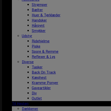
Strømper
Bælter
Huer & Tørklæder
Handsker
Hårpynt
Smykker
Udstyr
Ridehjelme
Piske
Spore & Remme
Reflexer & Lys
Diverse
Tasker
Back On Track
Kæphest
Kramme Ponyer
Gaveartikler
Div
Outlet
Til Hesten
Dækkener