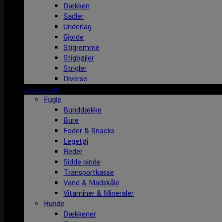
Dækken
Sadler
Underlag
Gjorde
Stigremme
Stigbøjler
Strigler
Diverse
Dyrecenter
Fugle
Bunddække
Bure
Foder & Snacks
Legetøj
Reder
Sidde pinde
Transportkasse
Vand & Madskåle
Vitaminer & Mineraler
Hunde
Dækkener