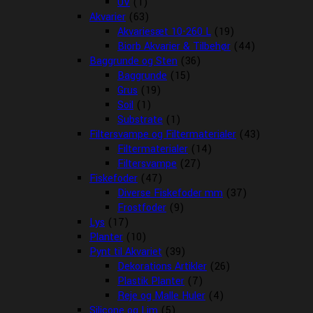
UV
(1)
Akvarier
(63)
Akvariesæt 10-260 L
(19)
Biorb Akvarier & Tilbehør
(44)
Baggrunde og Sten
(36)
Baggrunde
(15)
Grus
(19)
Soil
(1)
Substrate
(1)
Filtersvampe og Filtermaterialer
(43)
Filtermaterialer
(14)
Filtersvampe
(27)
Fiskefoder
(47)
Diverse Fiskefoder mm
(37)
Frostfoder
(9)
Lys
(17)
Planter
(10)
Pynt til Akvariet
(39)
Dekorations Artikler
(26)
Plastik Planter
(7)
Reje og Malle Huler
(4)
Silicone og Lim
(5)