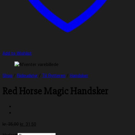
Add to Wishlist
Shop
/
Rideudstyr
/
Til Rytteren
/
Handsker
Red Horse Magic Handsker
Den
Den
kr.
35,00
kr.
31,50
oprindelige
aktuelle