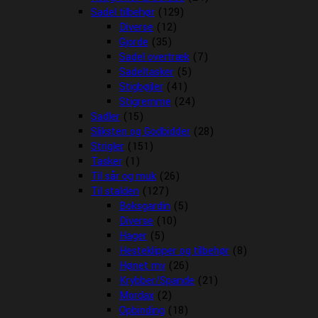
Sadel tilbehør
(129)
Diverse
(12)
Gjorde
(35)
Sadel overtræk
(7)
Sadeltasker
(5)
Stigbøjler
(41)
Stigremme
(24)
Sadler
(15)
Sliksten og Godbidder
(28)
Strigler
(151)
Tasker
(1)
Til sår og muk
(26)
Til stalden
(127)
Boksgardin
(5)
Diverse
(10)
Hager
(5)
Hesteklipper og tilbehør
(8)
Hønet mv
(26)
Krybber/Spande
(21)
Mordax
(2)
Opbinding
(18)