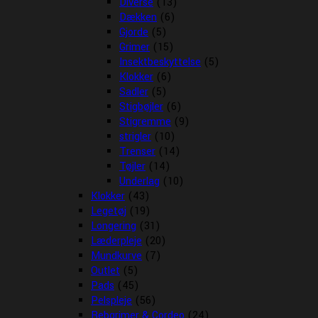
Diverse
(13)
Dækken
(6)
Gjorde
(5)
Grimer
(15)
Insektbeskyttelse
(5)
Klokker
(6)
Sadler
(5)
Stigbøjler
(6)
Stigremme
(9)
strigler
(10)
Trenser
(14)
Tøjler
(14)
Underlag
(10)
Klokker
(43)
Legetøj
(19)
Longering
(31)
Læderpleje
(20)
Mundkurve
(7)
Outlet
(5)
Pads
(45)
Pelspleje
(56)
Rebgrimer & Cordeo
(24)