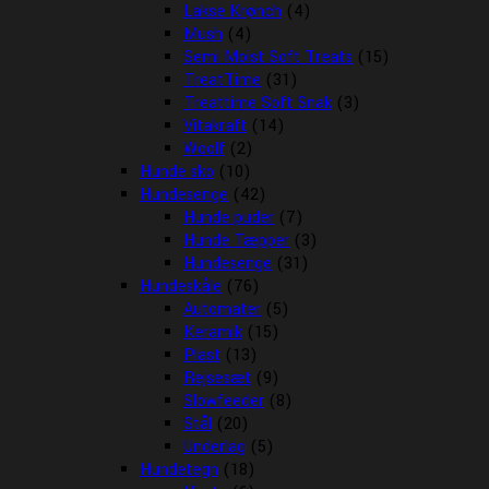
Lakse Krønch
(4)
Mush
(4)
Semi Moist Soft Treats
(15)
TreatTime
(31)
Treattime Soft Snak
(3)
Vitakraft
(14)
Woolf
(2)
Hunde sko
(10)
Hundesenge
(42)
Hunde puder
(7)
Hunde Tæpper
(3)
Hundesenge
(31)
Hundeskåle
(76)
Automater
(5)
Keramik
(15)
Plast
(13)
Rejsesæt
(9)
Slowfeeder
(8)
Stål
(20)
Underlag
(5)
Hundetegn
(18)