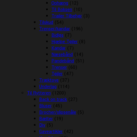
Ophæng
(12)
Til Boksen
(10)
Trailer Tilbehør
(3)
Tilskud
(54)
Trenser/kandar
(196)
Bidløs
(7)
Hjælpe Tøjler
(8)
Kandar
(7)
Næsebånd
(14)
Pandebånd
(51)
Trenser
(60)
Tøjler
(47)
Træktove
(37)
Underlag
(114)
Til Rytteren
(1200)
Back on track
(27)
Bluser
(45)
Brocher/slipsenåle
(5)
Bælter
(19)
Div
(5)
Gaveartikler
(42)