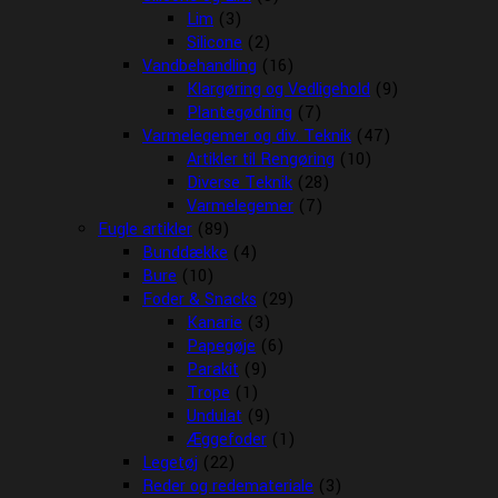
Lim
(3)
Silicone
(2)
Vandbehandling
(16)
Klargøring og Vedligehold
(9)
Plantegødning
(7)
Varmelegemer og div. Teknik
(47)
Artikler til Rengøring
(10)
Diverse Teknik
(28)
Varmelegemer
(7)
Fugle artikler
(89)
Bunddække
(4)
Bure
(10)
Foder & Snacks
(29)
Kanarie
(3)
Papegøje
(6)
Parakit
(9)
Trope
(1)
Undulat
(9)
Æggefoder
(1)
Legetøj
(22)
Reder og redemateriale
(3)