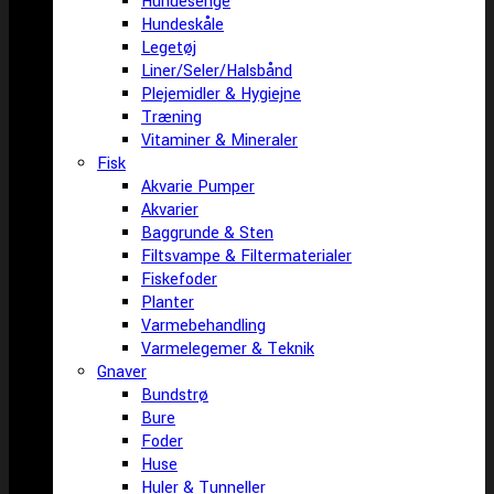
Hundesenge
Hundeskåle
Legetøj
Liner/Seler/Halsbånd
Plejemidler & Hygiejne
Træning
Vitaminer & Mineraler
Fisk
Akvarie Pumper
Akvarier
Baggrunde & Sten
Filtsvampe & Filtermaterialer
Fiskefoder
Planter
Varmebehandling
Varmelegemer & Teknik
Gnaver
Bundstrø
Bure
Foder
Huse
Huler & Tunneller