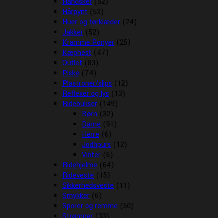
Handsker
(52)
Hårpynt
(52)
Huer og tørklæder
(24)
Jakker
(52)
Kramme Ponyer
(25)
Kæphest
(47)
Outlet
(83)
Piske
(74)
Plastroner/slips
(12)
Reflexer og lys
(13)
Ridebukser
(149)
Børn
(32)
Dame
(91)
Herre
(6)
Jodhpurs
(12)
Vinter
(6)
Ridehjelme
(64)
Rideveste
(15)
Sikkerhedsveste
(11)
Smykker
(6)
Sporer og remme
(50)
Strømper
(33)