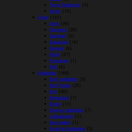
Tørre Dækkener
(3)
Vinter
(15)
Foder
(121)
Arion
(39)
Chicopee
(20)
Easybarf
(5)
Eukanuba
(16)
Genesis
(6)
Mush
(27)
Pronature
(1)
Rafi
(6)
Godbidder
(169)
Barf godbidder
(3)
Barf Snack
(20)
Ben
(40)
Benebone
(7)
Boxby
(11)
Diverse godbidder
(7)
Julekalender
(1)
Kiwi walker
(1)
Kornfrie Godbidder
(3)