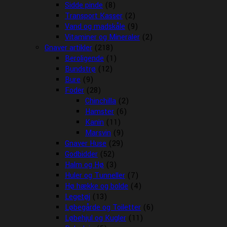
Sidde pinde
(8)
Transport Kasser
(2)
Vand og madskåle
(9)
Vitaminer og Mineraler
(2)
Gnaver artikler
(218)
Beroligende
(1)
Bundstrø
(12)
Bure
(9)
Foder
(28)
Chinchilla
(2)
Hamster
(6)
Kanin
(11)
Marsvin
(9)
Gnaver Huse
(29)
Godbidder
(52)
Halm og Hø
(3)
Huler og Tunneller
(7)
Hø hække og bolde
(4)
Legetøj
(13)
Løbegårde og Toiletter
(6)
Løbehjul og Kugler
(11)