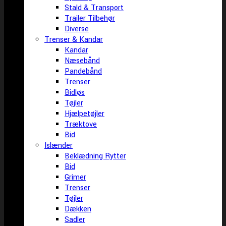
Stald & Transport
Trailer Tilbehør
Diverse
Trenser & Kandar
Kandar
Næsebånd
Pandebånd
Trenser
Bidløs
Tøjler
Hjælpetøjler
Træktove
Bid
Islænder
Beklædning Rytter
Bid
Grimer
Trenser
Tøjler
Dækken
Sadler