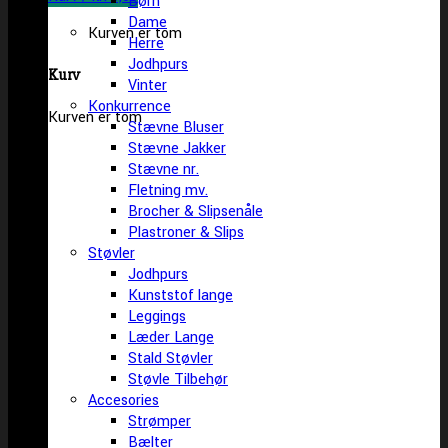
Børn
Dame
Kurven er tom
Herre
Jodhpurs
Kurv
Vinter
Konkurrence
Kurven er tom
Stævne Bluser
Stævne Jakker
Stævne nr.
Fletning mv.
Brocher & Slipsenåle
Plastroner & Slips
Støvler
Jodhpurs
Kunststof lange
Leggings
Læder Lange
Stald Støvler
Støvle Tilbehør
Accesories
Strømper
Bælter