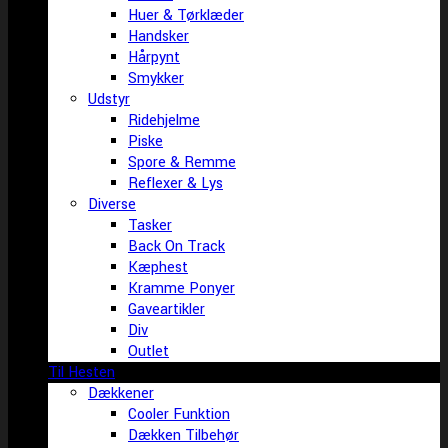
Huer & Tørklæder
Handsker
Hårpynt
Smykker
Udstyr
Ridehjelme
Piske
Spore & Remme
Reflexer & Lys
Diverse
Tasker
Back On Track
Kæphest
Kramme Ponyer
Gaveartikler
Div
Outlet
Til Hesten
Dækkener
Cooler Funktion
Dækken Tilbehør