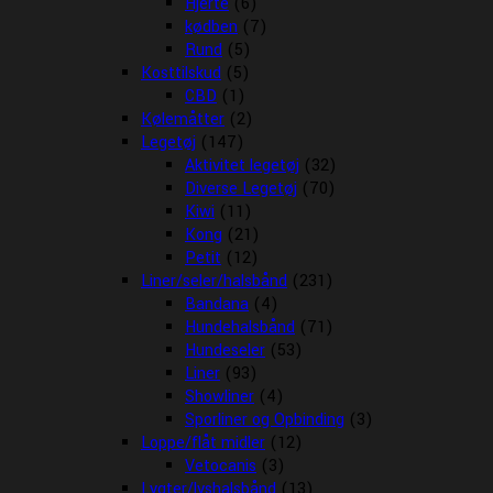
Hjerte
(6)
kødben
(7)
Rund
(5)
Kosttilskud
(5)
CBD
(1)
Kølemåtter
(2)
Legetøj
(147)
Aktivitet legetøj
(32)
Diverse Legetøj
(70)
Kiwi
(11)
Kong
(21)
Petit
(12)
Liner/seler/halsbånd
(231)
Bandana
(4)
Hundehalsbånd
(71)
Hundeseler
(53)
Liner
(93)
Showliner
(4)
Sporliner og Opbinding
(3)
Loppe/flåt midler
(12)
Vetocanis
(3)
Lygter/lyshalsbånd
(13)