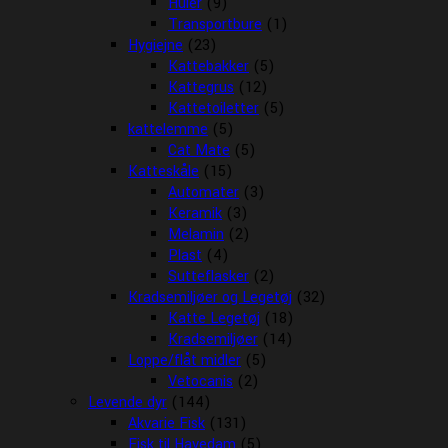
Huler
(9)
Transportbure
(1)
Hygiejne
(23)
Kattebakker
(5)
Kattegrus
(12)
Kattetoiletter
(5)
kattelemme
(5)
Cat Mate
(5)
Katteskåle
(15)
Automater
(3)
Keramik
(3)
Melamin
(2)
Plast
(4)
Sutteflasker
(2)
Kradsemiljøer og Legetøj
(32)
Katte Legetøj
(18)
Kradsemiljøer
(14)
Loppe/flåt midler
(5)
Vetocanis
(2)
Levende dyr
(144)
Akvarie Fisk
(131)
Fisk til Havedam
(5)