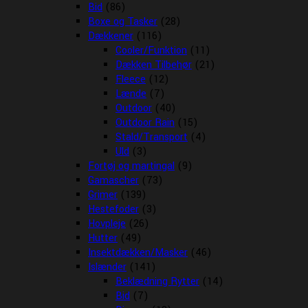
Bid
(86)
Boxe og Tasker
(28)
Dækkener
(116)
Cooler/Funktion
(11)
Dækken Tilbehør
(21)
Fleece
(12)
Lænde
(7)
Outdoor
(40)
Outdoor Rain
(15)
Stald/Transport
(4)
Uld
(3)
Fortøj og martingal
(9)
Gamascher
(73)
Grimer
(139)
Hestefoder
(3)
Hovpleje
(26)
Hutter
(49)
Insektdækken/Masker
(46)
Islænder
(141)
Beklædning Rytter
(14)
Bid
(7)