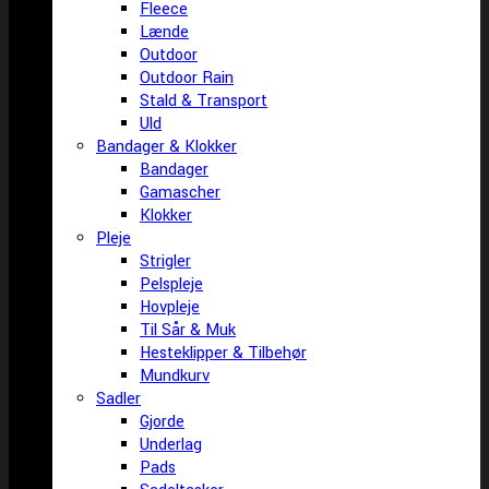
Fleece
Lænde
Outdoor
Outdoor Rain
Stald & Transport
Uld
Bandager & Klokker
Bandager
Gamascher
Klokker
Pleje
Strigler
Pelspleje
Hovpleje
Til Sår & Muk
Hesteklipper & Tilbehør
Mundkurv
Sadler
Gjorde
Underlag
Pads