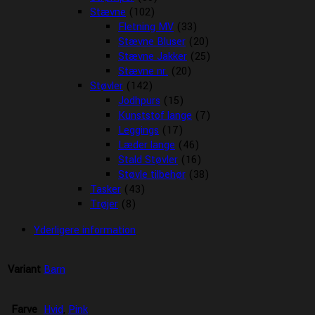
Stævne
(102)
Fletning MV
(33)
Stævne Bluser
(20)
Stævne Jakker
(25)
Stævne nr.
(20)
Støvler
(142)
Jodhpurs
(15)
Kunststof lange
(7)
Leggings
(17)
Læder lange
(46)
Stald Støvler
(16)
Støvle tilbehør
(38)
Tasker
(43)
Trøjer
(8)
Yderligere information
Variant
Barn
Farve
Hvid
,
Pink