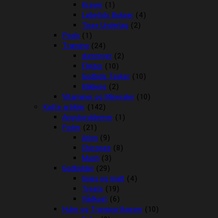
Kraver
(1)
Løbetids Bukser
(4)
Tisse Underlag
(2)
Pools
(1)
Træning
(24)
dummyer
(2)
Fløjter
(10)
Godbids Tasker
(10)
Klikkere
(2)
Vitaminer og Mineraler
(10)
Katte artikler
(142)
Angstproblemer
(1)
Foder
(21)
Arion
(9)
Chicopee
(8)
Mush
(3)
Godbidder
(29)
Græs og malt
(4)
Treats
(19)
Vådkost
(6)
Huler og Transportkasser
(10)