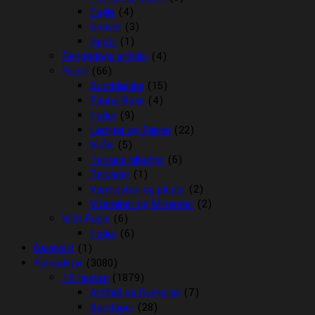
Fugle
(4)
Gnaver
(3)
Reptil
(1)
Rengørings artikler
(4)
Reptil
(66)
Bunddække
(15)
Fauna Boxe
(4)
Foder
(9)
Lamper og Pærer
(22)
Skåle
(5)
Terrarie tilbehør
(6)
Terrarier
(1)
Varmesten og plader
(2)
Vitaminer og Mineraler
(2)
Vildt Fugle
(6)
Foder
(6)
Gavekort
(1)
Rideudstyr
(3080)
Til Hesten
(1879)
Antibid og fluespray
(7)
Bandager
(28)