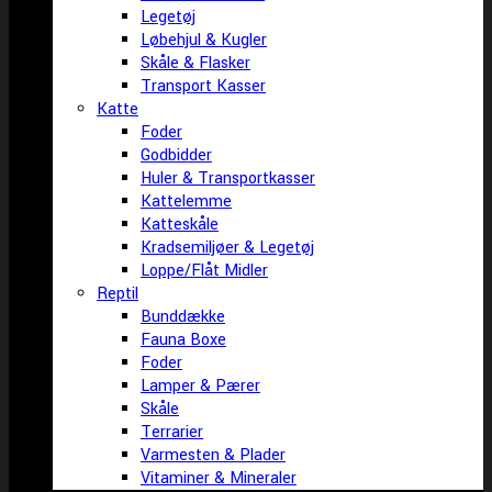
Legetøj
Løbehjul & Kugler
Skåle & Flasker
Transport Kasser
Katte
Foder
Godbidder
Huler & Transportkasser
Kattelemme
Katteskåle
Kradsemiljøer & Legetøj
Loppe/Flåt Midler
Reptil
Bunddække
Fauna Boxe
Foder
Lamper & Pærer
Skåle
Terrarier
Varmesten & Plader
Vitaminer & Mineraler