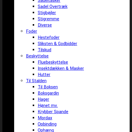
Sadeltasker
Sadel Overtræk
Stigbøjler
Stigremme
Diverse
Foder
Hestefoder
Sliksten & Godbidder
Tilskud
Beskyttelse
Fluebeskyttelse
Insektdækken & Masker
Hutter
Til Stalden
Til Boksen
Boksgardin
Hager
Hønet mv.
Krybber Spande
Mordax
Opbinding
Ophæng