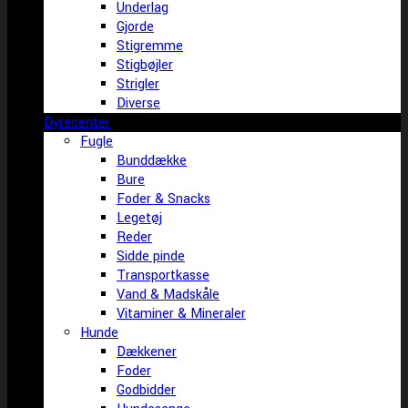
Underlag
Gjorde
Stigremme
Stigbøjler
Strigler
Diverse
Dyrecenter
Fugle
Bunddække
Bure
Foder & Snacks
Legetøj
Reder
Sidde pinde
Transportkasse
Vand & Madskåle
Vitaminer & Mineraler
Hunde
Dækkener
Foder
Godbidder