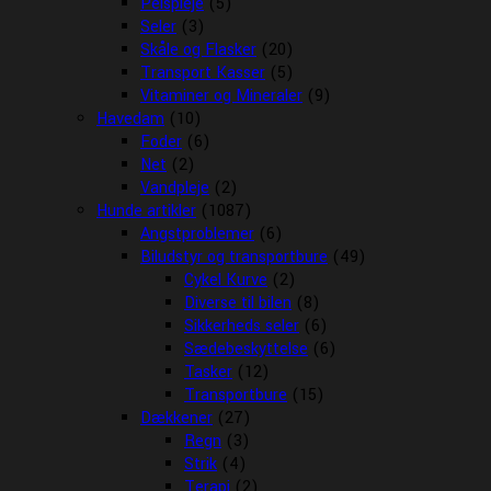
Pelspleje
(5)
Seler
(3)
Skåle og Flasker
(20)
Transport Kasser
(5)
Vitaminer og Mineraler
(9)
Havedam
(10)
Foder
(6)
Net
(2)
Vandpleje
(2)
Hunde artikler
(1087)
Angstproblemer
(6)
Biludstyr og transportbure
(49)
Cykel Kurve
(2)
Diverse til bilen
(8)
Sikkerheds seler
(6)
Sædebeskyttelse
(6)
Tasker
(12)
Transportbure
(15)
Dækkener
(27)
Regn
(3)
Strik
(4)
Terapi
(2)