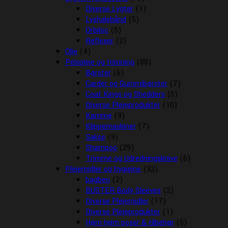
Diverse Lygter
(1)
Lyshalsbånd
(5)
Orbiloc
(5)
Reflexer
(2)
Olie
(4)
Pelspleje og trimning
(88)
Børster
(6)
Carder og Gummibørster
(7)
Coat Kings og Shedders
(5)
Diverse Plejeprodukter
(10)
Kamme
(9)
Klippemaskiner
(7)
Sakse
(9)
Shampoo
(29)
Trimme og Udredningsknive
(6)
Plejemidler og hygiejne
(32)
bagben
(2)
BUSTER Body Sleeves
(2)
Diverse Plejemidler
(17)
Diverse Plejeprodukter
(1)
Høm høm poser & tilbehør
(5)