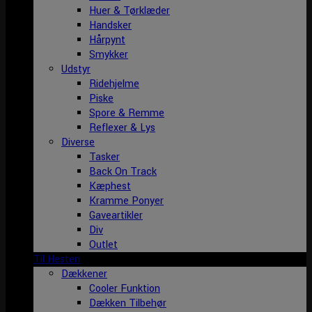
Huer & Tørklæder
Handsker
Hårpynt
Smykker
Udstyr
Ridehjelme
Piske
Spore & Remme
Reflexer & Lys
Diverse
Tasker
Back On Track
Kæphest
Kramme Ponyer
Gaveartikler
Div
Outlet
Til Hesten
Dækkener
Cooler Funktion
Dækken Tilbehør