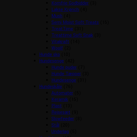
Kornfrie Godbidder
(3)
Lakse Krønch
(4)
Mush
(4)
Semi Moist Soft Treats
(15)
TreatTime
(31)
Treattime Soft Snak
(3)
Vitakraft
(14)
Woolf
(2)
Hunde sko
(10)
Hundesenge
(42)
Hunde puder
(7)
Hunde Tæpper
(3)
Hundesenge
(31)
Hundeskåle
(76)
Automater
(5)
Keramik
(15)
Plast
(13)
Rejsesæt
(9)
Slowfeeder
(8)
Stål
(20)
Underlag
(5)