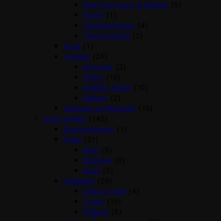
Høm høm poser & tilbehør
(5)
Kraver
(1)
Løbetids Bukser
(4)
Tisse Underlag
(2)
Pools
(1)
Træning
(24)
dummyer
(2)
Fløjter
(10)
Godbids Tasker
(10)
Klikkere
(2)
Vitaminer og Mineraler
(10)
Katte artikler
(142)
Angstproblemer
(1)
Foder
(21)
Arion
(9)
Chicopee
(8)
Mush
(3)
Godbidder
(29)
Græs og malt
(4)
Treats
(19)
Vådkost
(6)