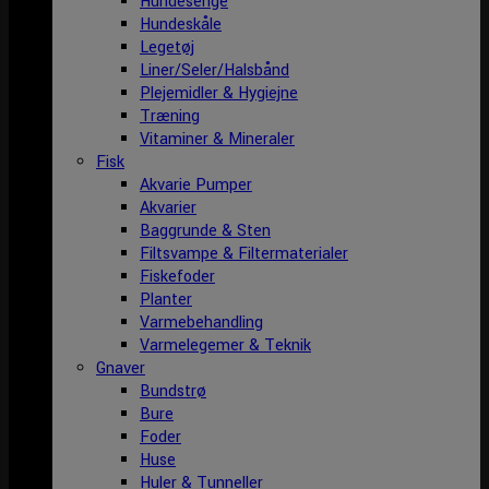
Hundesenge
Hundeskåle
Legetøj
Liner/Seler/Halsbånd
Plejemidler & Hygiejne
Træning
Vitaminer & Mineraler
Fisk
Akvarie Pumper
Akvarier
Baggrunde & Sten
Filtsvampe & Filtermaterialer
Fiskefoder
Planter
Varmebehandling
Varmelegemer & Teknik
Gnaver
Bundstrø
Bure
Foder
Huse
Huler & Tunneller