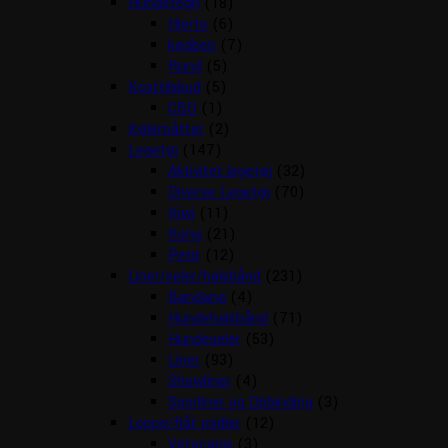
Hundetegn
(18)
Hjerte
(6)
kødben
(7)
Rund
(5)
Kosttilskud
(5)
CBD
(1)
Kølemåtter
(2)
Legetøj
(147)
Aktivitet legetøj
(32)
Diverse Legetøj
(70)
Kiwi
(11)
Kong
(21)
Petit
(12)
Liner/seler/halsbånd
(231)
Bandana
(4)
Hundehalsbånd
(71)
Hundeseler
(53)
Liner
(93)
Showliner
(4)
Sporliner og Opbinding
(3)
Loppe/flåt midler
(12)
Vetocanis
(3)