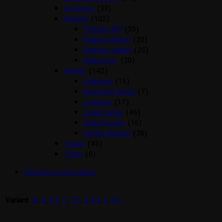
Strømper
(33)
Stævne
(102)
Fletning MV
(33)
Stævne Bluser
(20)
Stævne Jakker
(25)
Stævne nr.
(20)
Støvler
(142)
Jodhpurs
(15)
Kunststof lange
(7)
Leggings
(17)
Læder lange
(46)
Stald Støvler
(16)
Støvle tilbehør
(38)
Tasker
(43)
Trøjer
(8)
Yderligere information
Variant
10
,
6
,
6,5
,
7
,
7,5
,
8
,
8,5
,
9
,
9,5