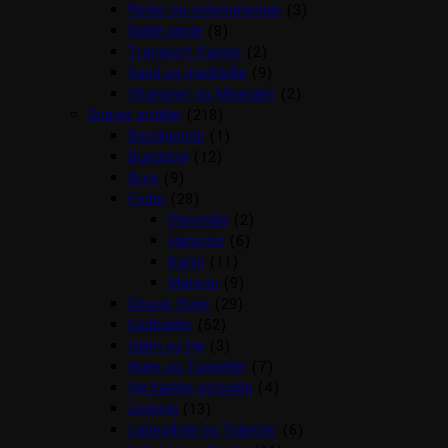
Reder og redemateriale
(3)
Sidde pinde
(8)
Transport Kasser
(2)
Vand og madskåle
(9)
Vitaminer og Mineraler
(2)
Gnaver artikler
(218)
Beroligende
(1)
Bundstrø
(12)
Bure
(9)
Foder
(28)
Chinchilla
(2)
Hamster
(6)
Kanin
(11)
Marsvin
(9)
Gnaver Huse
(29)
Godbidder
(52)
Halm og Hø
(3)
Huler og Tunneller
(7)
Hø hække og bolde
(4)
Legetøj
(13)
Løbegårde og Toiletter
(6)