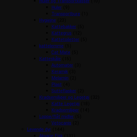
Huler og Transportkasser
(10)
Huler
(9)
Transportbure
(1)
Hygiejne
(23)
Kattebakker
(5)
Kattegrus
(12)
Kattetoiletter
(5)
kattelemme
(5)
Cat Mate
(5)
Katteskåle
(15)
Automater
(3)
Keramik
(3)
Melamin
(2)
Plast
(4)
Sutteflasker
(2)
Kradsemiljøer og Legetøj
(32)
Katte Legetøj
(18)
Kradsemiljøer
(14)
Loppe/flåt midler
(5)
Vetocanis
(2)
Levende dyr
(144)
Akvarie Fisk
(131)