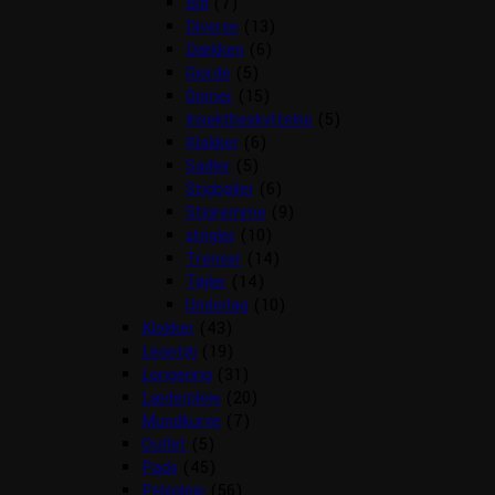
Bid
(7)
Diverse
(13)
Dækken
(6)
Gjorde
(5)
Grimer
(15)
Insektbeskyttelse
(5)
Klokker
(6)
Sadler
(5)
Stigbøjler
(6)
Stigremme
(9)
strigler
(10)
Trenser
(14)
Tøjler
(14)
Underlag
(10)
Klokker
(43)
Legetøj
(19)
Longering
(31)
Læderpleje
(20)
Mundkurve
(7)
Outlet
(5)
Pads
(45)
Pelspleje
(56)