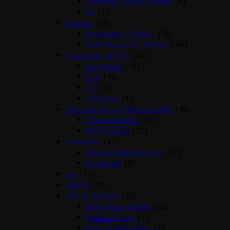
Udvendige Spand Pumper
(5)
UV
(1)
Akvarier
(63)
Akvariesæt 10-260 L
(19)
Biorb Akvarier & Tilbehør
(44)
Baggrunde og Sten
(36)
Baggrunde
(15)
Grus
(19)
Soil
(1)
Substrate
(1)
Filtersvampe og Filtermaterialer
(43)
Filtermaterialer
(14)
Filtersvampe
(27)
Fiskefoder
(47)
Diverse Fiskefoder mm
(37)
Frostfoder
(9)
Lys
(17)
Planter
(10)
Pynt til Akvariet
(39)
Dekorations Artikler
(26)
Plastik Planter
(7)
Reje og Malle Huler
(4)