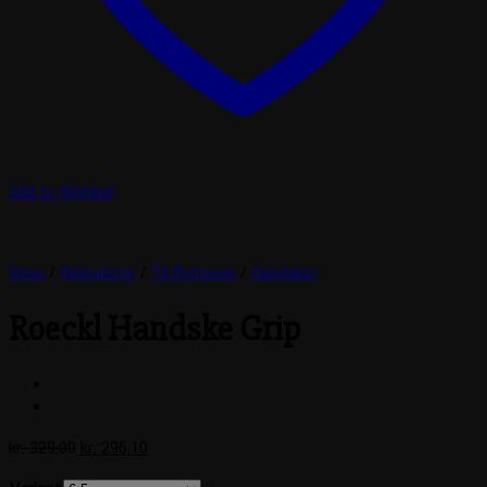
Add to Wishlist
Shop
/
Rideudstyr
/
Til Rytteren
/
Handsker
Roeckl Handske Grip
Den
Den
kr.
329,00
kr.
296,10
oprindelige
aktuelle