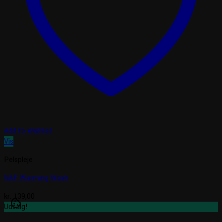
Add to Wishlist
Vis
Pelspleje
NAF Warming Wash
kr.
139,00
cookie
Udsalg!