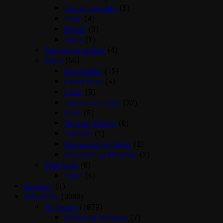
Fisk til Havedam
(5)
Fugle
(4)
Gnaver
(3)
Reptil
(1)
Rengørings artikler
(4)
Reptil
(66)
Bunddække
(15)
Fauna Boxe
(4)
Foder
(9)
Lamper og Pærer
(22)
Skåle
(5)
Terrarie tilbehør
(6)
Terrarier
(1)
Varmesten og plader
(2)
Vitaminer og Mineraler
(2)
Vildt Fugle
(6)
Foder
(6)
Gavekort
(1)
Rideudstyr
(3080)
Til Hesten
(1879)
Antibid og fluespray
(7)