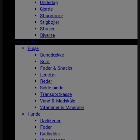
Underlag
Gjorde
Stigremme
Stigbøjler
Strigler
Diverse
Dyrecenter
Fugle
Bunddække
Bure
Foder & Snacks
Legetøj
Reder
Sidde pinde
Transportkasse
Vand & Madskåle
Vitaminer & Mineraler
Hunde
Dækkener
Foder
Godbidder