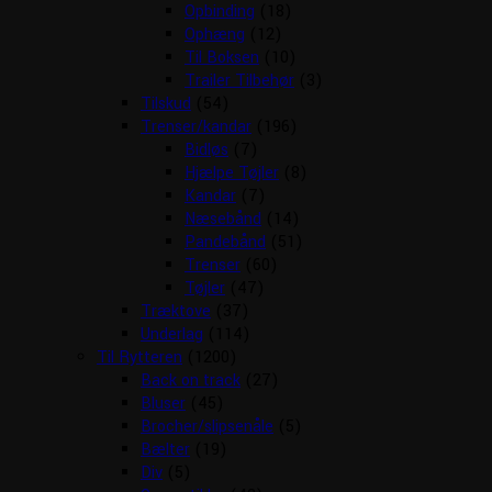
Opbinding
(18)
Ophæng
(12)
Til Boksen
(10)
Trailer Tilbehør
(3)
Tilskud
(54)
Trenser/kandar
(196)
Bidløs
(7)
Hjælpe Tøjler
(8)
Kandar
(7)
Næsebånd
(14)
Pandebånd
(51)
Trenser
(60)
Tøjler
(47)
Træktove
(37)
Underlag
(114)
Til Rytteren
(1200)
Back on track
(27)
Bluser
(45)
Brocher/slipsenåle
(5)
Bælter
(19)
Div
(5)