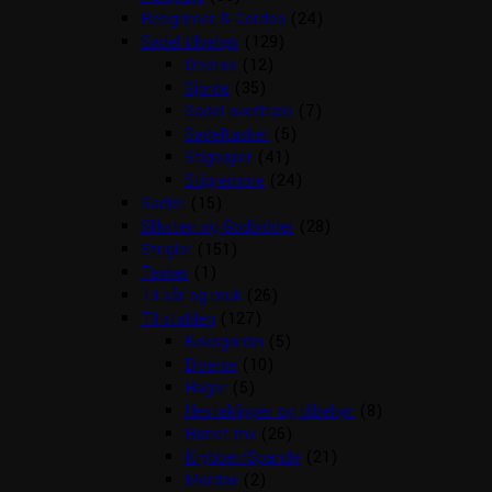
Rebgrimer & Cordeo
(24)
Sadel tilbehør
(129)
Diverse
(12)
Gjorde
(35)
Sadel overtræk
(7)
Sadeltasker
(5)
Stigbøjler
(41)
Stigremme
(24)
Sadler
(15)
Sliksten og Godbidder
(28)
Strigler
(151)
Tasker
(1)
Til sår og muk
(26)
Til stalden
(127)
Boksgardin
(5)
Diverse
(10)
Hager
(5)
Hesteklipper og tilbehør
(8)
Hønet mv
(26)
Krybber/Spande
(21)
Mordax
(2)