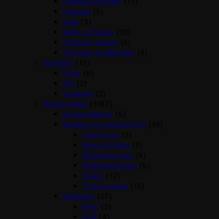
Løbehjul og Kugler
(11)
Pelspleje
(5)
Seler
(3)
Skåle og Flasker
(20)
Transport Kasser
(5)
Vitaminer og Mineraler
(9)
Havedam
(10)
Foder
(6)
Net
(2)
Vandpleje
(2)
Hunde artikler
(1087)
Angstproblemer
(6)
Biludstyr og transportbure
(49)
Cykel Kurve
(2)
Diverse til bilen
(8)
Sikkerheds seler
(6)
Sædebeskyttelse
(6)
Tasker
(12)
Transportbure
(15)
Dækkener
(27)
Regn
(3)
Strik
(4)