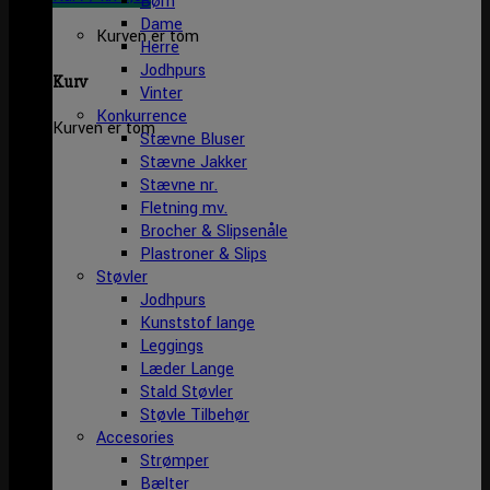
Børn
Dame
Kurven er tom
Herre
Jodhpurs
Kurv
Vinter
Konkurrence
Kurven er tom
Stævne Bluser
Stævne Jakker
Stævne nr.
Fletning mv.
Brocher & Slipsenåle
Plastroner & Slips
Støvler
Jodhpurs
Kunststof lange
Leggings
Læder Lange
Stald Støvler
Støvle Tilbehør
Accesories
Strømper
Bælter