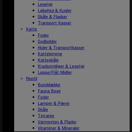
Legetøj
Løbehjul & Kugler
Skåle & Flasker
Transport Kasser
Katte
Foder
Godbidder
Huler & Transportkasser
Kattelemme
Katteskåle
Kradsemiljøer & Legetøj
Loppe/Flåt Midler
Reptil
Bunddække
Fauna Boxe
Foder
Lamper & Pærer
Skåle
Terrarier
Varmesten & Plader
Vitaminer & Mineraler