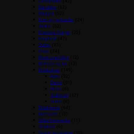
Gaveartikler
(42)
Handsker
(52)
Hårpynt
(52)
Huer og tørklæder
(24)
Jakker
(52)
Kramme Ponyer
(25)
Kæphest
(47)
Outlet
(83)
Piske
(74)
Plastroner/slips
(12)
Reflexer og lys
(13)
Ridebukser
(149)
Børn
(32)
Dame
(91)
Herre
(6)
Jodhpurs
(12)
Vinter
(6)
Ridehjelme
(64)
Rideveste
(15)
Sikkerhedsveste
(11)
Smykker
(6)
Sporer og remme
(50)