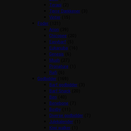
Terapi
(2)
Tørre Dækkener
(3)
Vinter
(15)
Foder
(121)
Arion
(39)
Chicopee
(20)
Easybarf
(5)
Eukanuba
(16)
Genesis
(6)
Mush
(27)
Pronature
(1)
Rafi
(6)
Godbidder
(169)
Barf godbidder
(3)
Barf Snack
(20)
Ben
(40)
Benebone
(7)
Boxby
(11)
Diverse godbidder
(7)
Julekalender
(1)
Kiwi walker
(1)