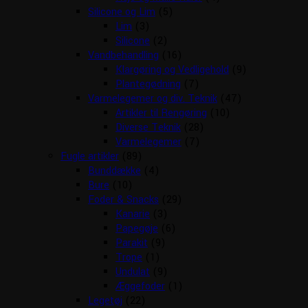
Silicone og Lim
(5)
Lim
(3)
Silicone
(2)
Vandbehandling
(16)
Klargøring og Vedligehold
(9)
Plantegødning
(7)
Varmelegemer og div. Teknik
(47)
Artikler til Rengøring
(10)
Diverse Teknik
(28)
Varmelegemer
(7)
Fugle artikler
(89)
Bunddække
(4)
Bure
(10)
Foder & Snacks
(29)
Kanarie
(3)
Papegøje
(6)
Parakit
(9)
Trope
(1)
Undulat
(9)
Æggefoder
(1)
Legetøj
(22)