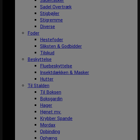
Sadeltasker
Sadel Overtræk
Stigbøjler
Stigremme
Diverse
Foder
Hestefoder
Sliksten & Godbidder
Tilskud
Beskyttelse
Fluebeskyttelse
Insektdækken & Masker
Hutter
Til Stalden
Til Boksen
Boksgardin
Hager
Hønet mv.
Krybber Spande
Mordax
Opbinding
Ophæng