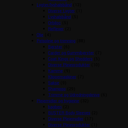
Lygter/lyshalsbånd
(13)
Diverse Lygter
(1)
Lyshalsbånd
(5)
Orbiloc
(5)
Reflexer
(2)
Olie
(4)
Pelspleje og trimning
(88)
Børster
(6)
Carder og Gummibørster
(7)
Coat Kings og Shedders
(5)
Diverse Plejeprodukter
(10)
Kamme
(9)
Klippemaskiner
(7)
Sakse
(9)
Shampoo
(29)
Trimme og Udredningsknive
(6)
Plejemidler og hygiejne
(32)
bagben
(2)
BUSTER Body Sleeves
(2)
Diverse Plejemidler
(17)
Diverse Plejeprodukter
(1)