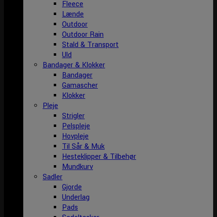
Fleece
Lænde
Outdoor
Outdoor Rain
Stald & Transport
Uld
Bandager & Klokker
Bandager
Gamascher
Klokker
Pleje
Strigler
Pelspleje
Hovpleje
Til Sår & Muk
Hesteklipper & Tilbehør
Mundkurv
Sadler
Gjorde
Underlag
Pads