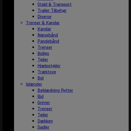
Stald & Transport
Trailer Tilbehør
Diverse
Trenser & Kandar
Kandar
Næsebånd
Pandebånd
Trenser
Bidløs
Tøjler
Hjælpetøjler
Træktove
Bid
Islænder
Beklædning Rytter
Bid
Grimer
Trenser
Tøjler
Dækken
Sadler