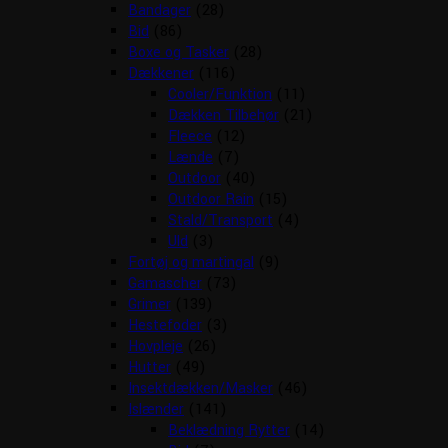
Bandager
(28)
Bid
(86)
Boxe og Tasker
(28)
Dækkener
(116)
Cooler/Funktion
(11)
Dækken Tilbehør
(21)
Fleece
(12)
Lænde
(7)
Outdoor
(40)
Outdoor Rain
(15)
Stald/Transport
(4)
Uld
(3)
Fortøj og martingal
(9)
Gamascher
(73)
Grimer
(139)
Hestefoder
(3)
Hovpleje
(26)
Hutter
(49)
Insektdækken/Masker
(46)
Islænder
(141)
Beklædning Rytter
(14)