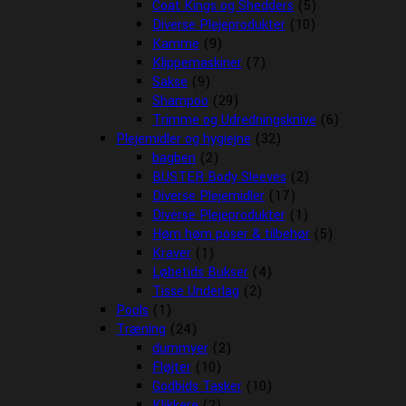
Coat Kings og Shedders
(5)
Diverse Plejeprodukter
(10)
Kamme
(9)
Klippemaskiner
(7)
Sakse
(9)
Shampoo
(29)
Trimme og Udredningsknive
(6)
Plejemidler og hygiejne
(32)
bagben
(2)
BUSTER Body Sleeves
(2)
Diverse Plejemidler
(17)
Diverse Plejeprodukter
(1)
Høm høm poser & tilbehør
(5)
Kraver
(1)
Løbetids Bukser
(4)
Tisse Underlag
(2)
Pools
(1)
Træning
(24)
dummyer
(2)
Fløjter
(10)
Godbids Tasker
(10)
Klikkere
(2)