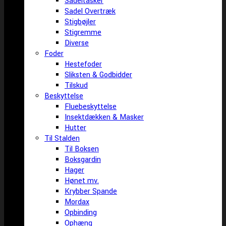
Sadeltasker
Sadel Overtræk
Stigbøjler
Stigremme
Diverse
Foder
Hestefoder
Sliksten & Godbidder
Tilskud
Beskyttelse
Fluebeskyttelse
Insektdækken & Masker
Hutter
Til Stalden
Til Boksen
Boksgardin
Hager
Hønet mv.
Krybber Spande
Mordax
Opbinding
Ophæng