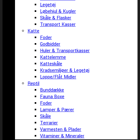
Legetøj
Løbehjul & Kugler
Skåle & Flasker
Transport Kasser
Katte
Foder
Godbidder
Huler & Transportkasser
Kattelemme
Katteskåle
Kradsemiljøer & Legetøj
Loppe/Flåt Midler
Reptil
Bunddække
Fauna Boxe
Foder
Lamper & Pærer
Skåle
Terrarier
Varmesten & Plader
Vitaminer & Mineraler