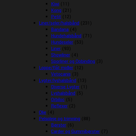
Kiwi
(11)
Kong
(21)
Petit
(12)
Liner/seler/halsbånd
(231)
Bandana
(4)
Hundehalsbånd
(71)
Hundeseler
(53)
Liner
(93)
Showliner
(4)
Sporliner og Opbinding
(3)
Loppe/flåt midler
(12)
Vetocanis
(3)
Lygter/lyshalsbånd
(13)
Diverse Lygter
(1)
Lyshalsbånd
(5)
Orbiloc
(5)
Reflexer
(2)
Olie
(4)
Pelspleje og trimning
(88)
Børster
(6)
Carder og Gummibørster
(7)