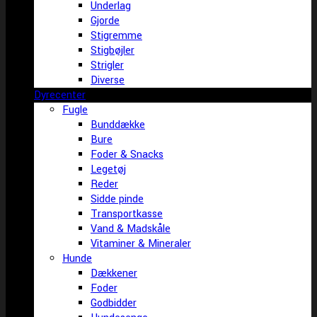
Underlag
Gjorde
Stigremme
Stigbøjler
Strigler
Diverse
Dyrecenter
Fugle
Bunddække
Bure
Foder & Snacks
Legetøj
Reder
Sidde pinde
Transportkasse
Vand & Madskåle
Vitaminer & Mineraler
Hunde
Dækkener
Foder
Godbidder