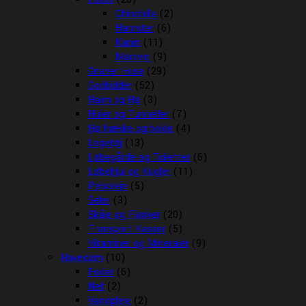
Chinchilla
(2)
Hamster
(6)
Kanin
(11)
Marsvin
(9)
Gnaver Huse
(29)
Godbidder
(52)
Halm og Hø
(3)
Huler og Tunneller
(7)
Hø hække og bolde
(4)
Legetøj
(13)
Løbegårde og Toiletter
(6)
Løbehjul og Kugler
(11)
Pelspleje
(5)
Seler
(3)
Skåle og Flasker
(20)
Transport Kasser
(5)
Vitaminer og Mineraler
(9)
Havedam
(10)
Foder
(6)
Net
(2)
Vandpleje
(2)