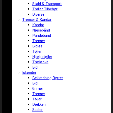
Stald & Transport
Trailer Tilbehør
Diverse
Trenser & Kandar
Kandar
Næsebånd
Pandebånd
Trenser
Bidløs
Tøjler
Hjælpetøjler
Træktove
Bid
Islænder
Beklædning Rytter
Bid
Grimer
Trenser
Tøjler
Dækken
Sadler