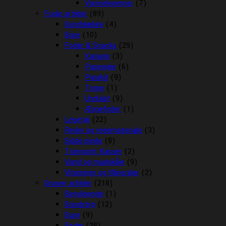
Varmelegemer
(7)
Fugle artikler
(89)
Bunddække
(4)
Bure
(10)
Foder & Snacks
(29)
Kanarie
(3)
Papegøje
(6)
Parakit
(9)
Trope
(1)
Undulat
(9)
Æggefoder
(1)
Legetøj
(22)
Reder og redemateriale
(3)
Sidde pinde
(8)
Transport Kasser
(2)
Vand og madskåle
(9)
Vitaminer og Mineraler
(2)
Gnaver artikler
(218)
Beroligende
(1)
Bundstrø
(12)
Bure
(9)
Foder
(28)