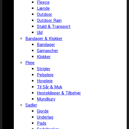
Fleece
Lænde
Outdoor
Outdoor Rain
Stald & Transport
Uld
Bandager & Klokker
Bandager
Gamascher
Klokker
Pleje
Strigler
Pelspleje
Hovpleje
Til Sår & Muk
Hesteklipper & Tilbehør
Mundkurv
Sadler
Gjorde
Underlag
Pads