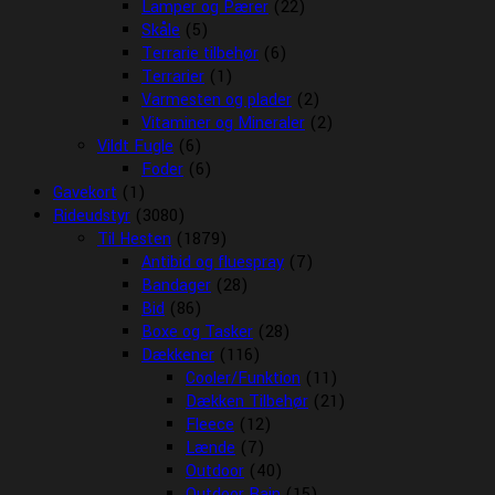
Lamper og Pærer
(22)
Skåle
(5)
Terrarie tilbehør
(6)
Terrarier
(1)
Varmesten og plader
(2)
Vitaminer og Mineraler
(2)
Vildt Fugle
(6)
Foder
(6)
Gavekort
(1)
Rideudstyr
(3080)
Til Hesten
(1879)
Antibid og fluespray
(7)
Bandager
(28)
Bid
(86)
Boxe og Tasker
(28)
Dækkener
(116)
Cooler/Funktion
(11)
Dækken Tilbehør
(21)
Fleece
(12)
Lænde
(7)
Outdoor
(40)
Outdoor Rain
(15)