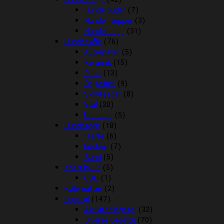
Hunde puder
(7)
Hunde Tæpper
(3)
Hundesenge
(31)
Hundeskåle
(76)
Automater
(5)
Keramik
(15)
Plast
(13)
Rejsesæt
(9)
Slowfeeder
(8)
Stål
(20)
Underlag
(5)
Hundetegn
(18)
Hjerte
(6)
kødben
(7)
Rund
(5)
Kosttilskud
(5)
CBD
(1)
Kølemåtter
(2)
Legetøj
(147)
Aktivitet legetøj
(32)
Diverse Legetøj
(70)