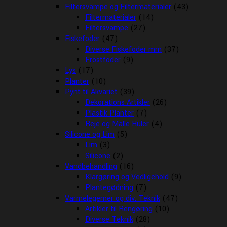
Filtersvampe og Filtermaterialer
(43)
Filtermaterialer
(14)
Filtersvampe
(27)
Fiskefoder
(47)
Diverse Fiskefoder mm
(37)
Frostfoder
(9)
Lys
(17)
Planter
(10)
Pynt til Akvariet
(39)
Dekorations Artikler
(26)
Plastik Planter
(7)
Reje og Malle Huler
(4)
Silicone og Lim
(5)
Lim
(3)
Silicone
(2)
Vandbehandling
(16)
Klargøring og Vedligehold
(9)
Plantegødning
(7)
Varmelegemer og div. Teknik
(47)
Artikler til Rengøring
(10)
Diverse Teknik
(28)