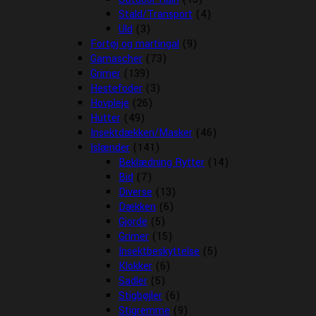
Stald/Transport
(4)
Uld
(3)
Fortøj og martingal
(9)
Gamascher
(73)
Grimer
(139)
Hestefoder
(3)
Hovpleje
(26)
Hutter
(49)
Insektdækken/Masker
(46)
Islænder
(141)
Beklædning Rytter
(14)
Bid
(7)
Diverse
(13)
Dækken
(6)
Gjorde
(5)
Grimer
(15)
Insektbeskyttelse
(5)
Klokker
(6)
Sadler
(5)
Stigbøjler
(6)
Stigremme
(9)