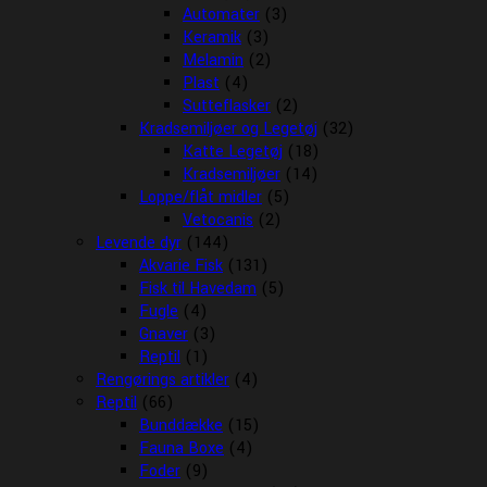
Automater
(3)
Keramik
(3)
Melamin
(2)
Plast
(4)
Sutteflasker
(2)
Kradsemiljøer og Legetøj
(32)
Katte Legetøj
(18)
Kradsemiljøer
(14)
Loppe/flåt midler
(5)
Vetocanis
(2)
Levende dyr
(144)
Akvarie Fisk
(131)
Fisk til Havedam
(5)
Fugle
(4)
Gnaver
(3)
Reptil
(1)
Rengørings artikler
(4)
Reptil
(66)
Bunddække
(15)
Fauna Boxe
(4)
Foder
(9)