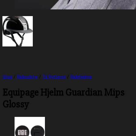
Shop
/
Rideudstyr
/
Til Rytteren
/
Ridehjelme
Equipage Hjelm Guardian Mips
Glossy