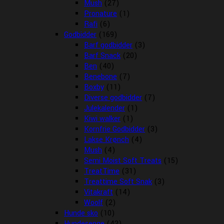
Mush
(27)
Pronature
(1)
Rafi
(6)
Godbidder
(169)
Barf godbidder
(3)
Barf Snack
(20)
Ben
(40)
Benebone
(7)
Boxby
(11)
Diverse godbidder
(7)
Julekalender
(1)
Kiwi walker
(1)
Kornfrie Godbidder
(3)
Lakse Krønch
(4)
Mush
(4)
Semi Moist Soft Treats
(15)
TreatTime
(31)
Treattime Soft Snak
(3)
Vitakraft
(14)
Woolf
(2)
Hunde sko
(10)
Hundesenge
(42)