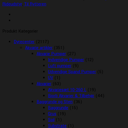
Rideudstyr
,
Til Rytteren
Produkt Kategorier
Dyrecenter
(2117)
Akvarie artikler
(351)
Akvarie Pumper
(27)
Indvendige Pumper
(12)
Luft pumper
(9)
Udvendige Spand Pumper
(5)
UV
(1)
Akvarier
(63)
Akvariesæt 10-260 L
(19)
Biorb Akvarier & Tilbehør
(44)
Baggrunde og Sten
(36)
Baggrunde
(15)
Grus
(19)
Soil
(1)
Substrate
(1)