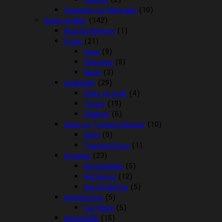
Vitaminer og Mineraler
(10)
Katte artikler
(142)
Angstproblemer
(1)
Foder
(21)
Arion
(9)
Chicopee
(8)
Mush
(3)
Godbidder
(29)
Græs og malt
(4)
Treats
(19)
Vådkost
(6)
Huler og Transportkasser
(10)
Huler
(9)
Transportbure
(1)
Hygiejne
(23)
Kattebakker
(5)
Kattegrus
(12)
Kattetoiletter
(5)
kattelemme
(5)
Cat Mate
(5)
Katteskåle
(15)