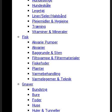
Hundesenge
Hundeskåle
Legetøj
Liner/Seler/Halsbånd
Plejemidler & Hygiejne
Træning
Vitaminer & Mineraler
Fisk
Akvarie Pumper
Akvarier
Baggrunde & Sten
Filtsvampe & Filtermaterialer
Fiskefoder
Planter
Varmebehandling
Varmelegemer & Teknik
Gnaver
Bundstrø
Bure
Foder
Huse
Huler & Tunneller