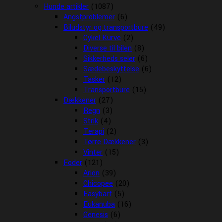
Hunde artikler
(1087)
Angstproblemer
(6)
Biludstyr og transportbure
(49)
Cykel Kurve
(2)
Diverse til bilen
(8)
Sikkerheds seler
(6)
Sædebeskyttelse
(6)
Tasker
(12)
Transportbure
(15)
Dækkener
(27)
Regn
(3)
Strik
(4)
Terapi
(2)
Tørre Dækkener
(3)
Vinter
(15)
Foder
(121)
Arion
(39)
Chicopee
(20)
Easybarf
(5)
Eukanuba
(16)
Genesis
(6)