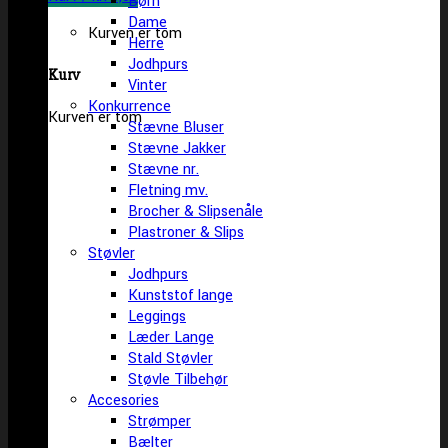
Børn
Dame
Kurven er tom
Herre
Jodhpurs
Kurv
Vinter
Konkurrence
Kurven er tom
Stævne Bluser
Stævne Jakker
Stævne nr.
Fletning mv.
Brocher & Slipsenåle
Plastroner & Slips
Støvler
Jodhpurs
Kunststof lange
Leggings
Læder Lange
Stald Støvler
Støvle Tilbehør
Accesories
Strømper
Bælter