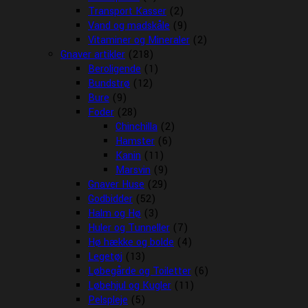
Transport Kasser
(2)
Vand og madskåle
(9)
Vitaminer og Mineraler
(2)
Gnaver artikler
(218)
Beroligende
(1)
Bundstrø
(12)
Bure
(9)
Foder
(28)
Chinchilla
(2)
Hamster
(6)
Kanin
(11)
Marsvin
(9)
Gnaver Huse
(29)
Godbidder
(52)
Halm og Hø
(3)
Huler og Tunneller
(7)
Hø hække og bolde
(4)
Legetøj
(13)
Løbegårde og Toiletter
(6)
Løbehjul og Kugler
(11)
Pelspleje
(5)