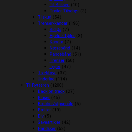
Til Boksen
(10)
Trailer Tilbehør
(3)
Tilskud
(54)
Trenser/kandar
(196)
Bidløs
(7)
Hjælpe Tøjler
(8)
Kandar
(7)
Næsebånd
(14)
Pandebånd
(51)
Trenser
(60)
Tøjler
(47)
Træktove
(37)
Underlag
(114)
Til Rytteren
(1200)
Back on track
(27)
Bluser
(45)
Brocher/slipsenåle
(5)
Bælter
(19)
Div
(5)
Gaveartikler
(42)
Handsker
(52)