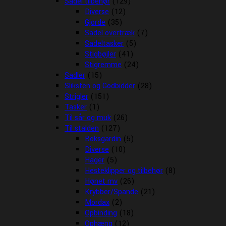
Sadel tilbehør
(129)
Diverse
(12)
Gjorde
(35)
Sadel overtræk
(7)
Sadeltasker
(5)
Stigbøjler
(41)
Stigremme
(24)
Sadler
(15)
Sliksten og Godbidder
(28)
Strigler
(151)
Tasker
(1)
Til sår og muk
(26)
Til stalden
(127)
Boksgardin
(5)
Diverse
(10)
Hager
(5)
Hesteklipper og tilbehør
(8)
Hønet mv
(26)
Krybber/Spande
(21)
Mordax
(2)
Opbinding
(18)
Ophæng
(12)