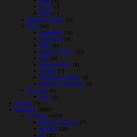
Fugle
(4)
Gnaver
(3)
Reptil
(1)
Rengørings artikler
(4)
Reptil
(66)
Bunddække
(15)
Fauna Boxe
(4)
Foder
(9)
Lamper og Pærer
(22)
Skåle
(5)
Terrarie tilbehør
(6)
Terrarier
(1)
Varmesten og plader
(2)
Vitaminer og Mineraler
(2)
Vildt Fugle
(6)
Foder
(6)
Gavekort
(1)
Rideudstyr
(3080)
Til Hesten
(1879)
Antibid og fluespray
(7)
Bandager
(28)
Bid
(86)