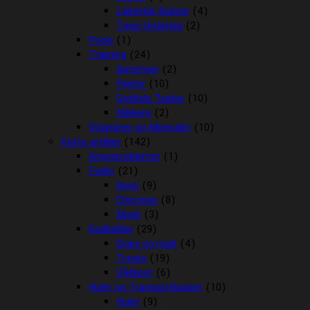
Løbetids Bukser
(4)
Tisse Underlag
(2)
Pools
(1)
Træning
(24)
dummyer
(2)
Fløjter
(10)
Godbids Tasker
(10)
Klikkere
(2)
Vitaminer og Mineraler
(10)
Katte artikler
(142)
Angstproblemer
(1)
Foder
(21)
Arion
(9)
Chicopee
(8)
Mush
(3)
Godbidder
(29)
Græs og malt
(4)
Treats
(19)
Vådkost
(6)
Huler og Transportkasser
(10)
Huler
(9)