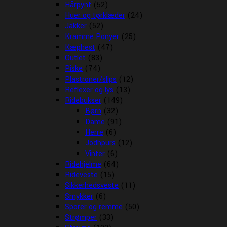
Hårpynt
(52)
Huer og tørklæder
(24)
Jakker
(52)
Kramme Ponyer
(25)
Kæphest
(47)
Outlet
(83)
Piske
(74)
Plastroner/slips
(12)
Reflexer og lys
(13)
Ridebukser
(149)
Børn
(32)
Dame
(91)
Herre
(6)
Jodhpurs
(12)
Vinter
(6)
Ridehjelme
(64)
Rideveste
(15)
Sikkerhedsveste
(11)
Smykker
(6)
Sporer og remme
(50)
Strømper
(33)