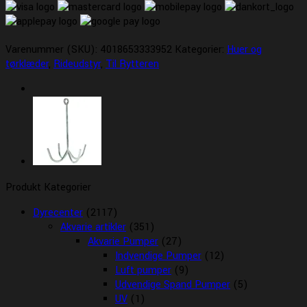
Vinter
2025
antal
Varenummer (SKU):
4018653333952
Kategorier:
Huer og
tørklæder
,
Rideudstyr
,
Til Rytteren
Produkt Kategorier
Dyrecenter
(2117)
Akvarie artikler
(351)
Akvarie Pumper
(27)
Indvendige Pumper
(12)
Luft pumper
(9)
Udvendige Spand Pumper
(5)
UV
(1)