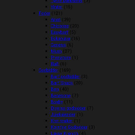
Tørre Dækkener
(3)
Vinter
(15)
Foder
(121)
Arion
(39)
Chicopee
(20)
Easybarf
(5)
Eukanuba
(16)
Genesis
(6)
Mush
(27)
Pronature
(1)
Rafi
(6)
Godbidder
(169)
Barf godbidder
(3)
Barf Snack
(20)
Ben
(40)
Benebone
(7)
Boxby
(11)
Diverse godbidder
(7)
Julekalender
(1)
Kiwi walker
(1)
Kornfrie Godbidder
(3)
Lakse Krønch
(4)