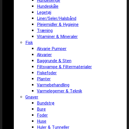
Hundesenge
Hundeskåle
Legetøj
Liner/Seler/Halsbånd
Plejemidler & Hygiejne
Træning
Vitaminer & Mineraler
Fisk
Akvarie Pumper
Akvarier
Baggrunde & Sten
Filtsvampe & Filtermaterialer
Fiskefoder
Planter
Varmebehandling
Varmelegemer & Teknik
Gnaver
Bundstrø
Bure
Foder
Huse
Huler & Tunneller