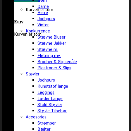
Børn
Dame
Kurven er tom
Herre
Jodhpurs
Kurv
Vinter
Konkurrence
Kurven er tom
Stævne Bluser
Stævne Jakker
Stævne nr.
Fletning mv.
Brocher & Slipsenåle
Plastroner & Slips
Støvler
Jodhpurs
Kunststof lange
Leggings
Læder Lange
Stald Støvler
Støvle Tilbehør
Accesories
Strømper
Bælter