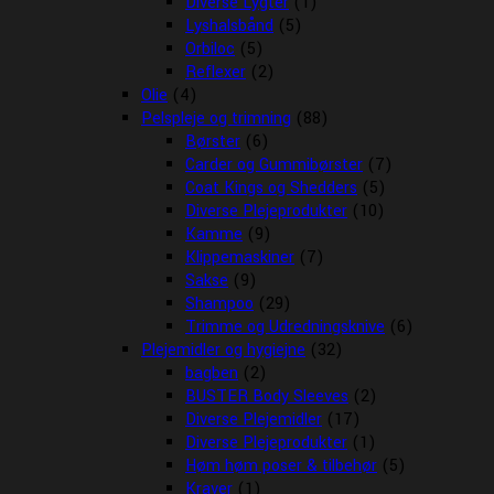
Diverse Lygter
(1)
Lyshalsbånd
(5)
Orbiloc
(5)
Reflexer
(2)
Olie
(4)
Pelspleje og trimning
(88)
Børster
(6)
Carder og Gummibørster
(7)
Coat Kings og Shedders
(5)
Diverse Plejeprodukter
(10)
Kamme
(9)
Klippemaskiner
(7)
Sakse
(9)
Shampoo
(29)
Trimme og Udredningsknive
(6)
Plejemidler og hygiejne
(32)
bagben
(2)
BUSTER Body Sleeves
(2)
Diverse Plejemidler
(17)
Diverse Plejeprodukter
(1)
Høm høm poser & tilbehør
(5)
Kraver
(1)