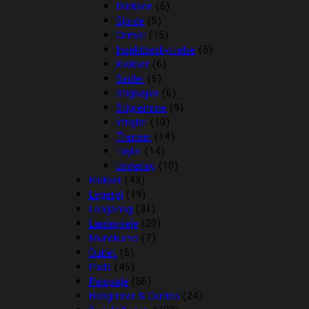
Dækken
(6)
Gjorde
(5)
Grimer
(15)
Insektbeskyttelse
(5)
Klokker
(6)
Sadler
(5)
Stigbøjler
(6)
Stigremme
(9)
strigler
(10)
Trenser
(14)
Tøjler
(14)
Underlag
(10)
Klokker
(43)
Legetøj
(19)
Longering
(31)
Læderpleje
(20)
Mundkurve
(7)
Outlet
(5)
Pads
(45)
Pelspleje
(56)
Rebgrimer & Cordeo
(24)