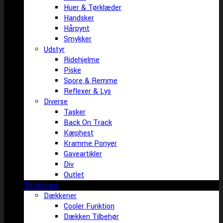
Huer & Tørklæder
Handsker
Hårpynt
Smykker
Udstyr
Ridehjelme
Piske
Spore & Remme
Reflexer & Lys
Diverse
Tasker
Back On Track
Kæphest
Kramme Ponyer
Gaveartikler
Div
Outlet
Til Hesten
Dækkener
Cooler Funktion
Dækken Tilbehør