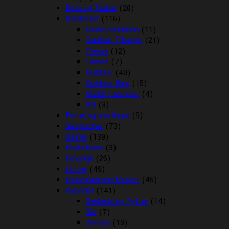
Boxe og Tasker
(28)
Dækkener
(116)
Cooler/Funktion
(11)
Dækken Tilbehør
(21)
Fleece
(12)
Lænde
(7)
Outdoor
(40)
Outdoor Rain
(15)
Stald/Transport
(4)
Uld
(3)
Fortøj og martingal
(9)
Gamascher
(73)
Grimer
(139)
Hestefoder
(3)
Hovpleje
(26)
Hutter
(49)
Insektdækken/Masker
(46)
Islænder
(141)
Beklædning Rytter
(14)
Bid
(7)
Diverse
(13)