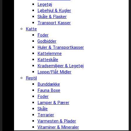
Legetøj
Løbehjul & Kugler
Skåle & Flasker
Transport Kasser
Katte
Foder
Godbidder
Huler & Transportkasser
Kattelemme
Katteskåle
Kradsemiljøer & Legetøj
Loppe/Flåt Midler
Reptil
Bunddække
Fauna Boxe
Foder
Lamper & Pærer
Skåle
Terrarier
Varmesten & Plader
Vitaminer & Mineraler