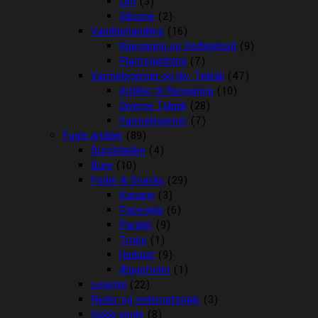
Lim
(3)
Silicone
(2)
Vandbehandling
(16)
Klargøring og Vedligehold
(9)
Plantegødning
(7)
Varmelegemer og div. Teknik
(47)
Artikler til Rengøring
(10)
Diverse Teknik
(28)
Varmelegemer
(7)
Fugle artikler
(89)
Bunddække
(4)
Bure
(10)
Foder & Snacks
(29)
Kanarie
(3)
Papegøje
(6)
Parakit
(9)
Trope
(1)
Undulat
(9)
Æggefoder
(1)
Legetøj
(22)
Reder og redemateriale
(3)
Sidde pinde
(8)