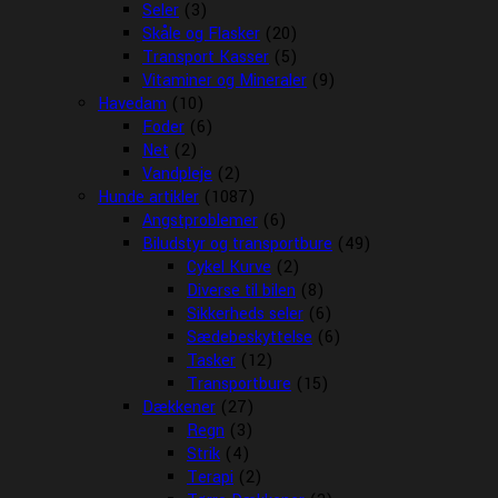
Seler
(3)
Skåle og Flasker
(20)
Transport Kasser
(5)
Vitaminer og Mineraler
(9)
Havedam
(10)
Foder
(6)
Net
(2)
Vandpleje
(2)
Hunde artikler
(1087)
Angstproblemer
(6)
Biludstyr og transportbure
(49)
Cykel Kurve
(2)
Diverse til bilen
(8)
Sikkerheds seler
(6)
Sædebeskyttelse
(6)
Tasker
(12)
Transportbure
(15)
Dækkener
(27)
Regn
(3)
Strik
(4)
Terapi
(2)