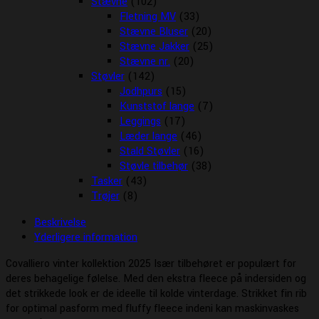
Stævne
(102)
Fletning MV
(33)
Stævne Bluser
(20)
Stævne Jakker
(25)
Stævne nr.
(20)
Støvler
(142)
Jodhpurs
(15)
Kunststof lange
(7)
Leggings
(17)
Læder lange
(46)
Stald Støvler
(16)
Støvle tilbehør
(38)
Tasker
(43)
Trøjer
(8)
Beskrivelse
Yderligere information
Covalliero vinter kollektion 2025 Især tilbehøret er populært for
deres behagelige følelse. Med den ekstra fleece på indersiden og
det strikkede look er de ideelle til kolde vinterdage. Strikket fin rib
for optimal pasform med fluffy fleece indeni kan maskinvaskes