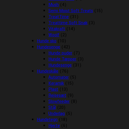
Mush
(4)
Semi Moist Soft Treats
(15)
TreatTime
(31)
Treattime Soft Snak
(3)
Vitakraft
(14)
Woolf
(2)
Hunde sko
(10)
Hundesenge
(42)
Hunde puder
(7)
Hunde Tæpper
(3)
Hundesenge
(31)
Hundeskåle
(76)
Automater
(5)
Keramik
(15)
Plast
(13)
Rejsesæt
(9)
Slowfeeder
(8)
Stål
(20)
Underlag
(5)
Hundetegn
(18)
Hjerte
(6)