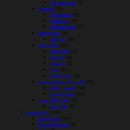
Transportbure
(1)
Hygiejne
(23)
Kattebakker
(5)
Kattegrus
(12)
Kattetoiletter
(5)
kattelemme
(5)
Cat Mate
(5)
Katteskåle
(15)
Automater
(3)
Keramik
(3)
Melamin
(2)
Plast
(4)
Sutteflasker
(2)
Kradsemiljøer og Legetøj
(32)
Katte Legetøj
(18)
Kradsemiljøer
(14)
Loppe/flåt midler
(5)
Vetocanis
(2)
Levende dyr
(144)
Akvarie Fisk
(131)
Fisk til Havedam
(5)