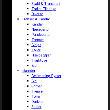
Stald & Transport
Trailer Tilbehør
Diverse
Trenser & Kandar
Kandar
Næsebånd
Pandebånd
Trenser
Bidløs
Tøjler
Hjælpetøjler
Træktove
Bid
Islænder
Beklædning Rytter
Bid
Grimer
Trenser
Tøjler
Dækken
Sadler