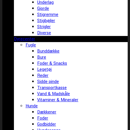
Underlag
Gjorde
Stigremme
Stigbøjler
Strigler
Diverse
Dyrecenter
Fugle
Bunddække
Bure
Foder & Snacks
Legetøj
Reder
Sidde pinde
Transportkasse
Vand & Madskåle
Vitaminer & Mineraler
Hunde
Dækkener
Foder
Godbidder