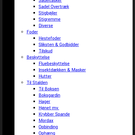
Sadeltasker
Sadel Overtræk
Stigbøjler
Stigremme
Diverse
Foder
Hestefoder
Sliksten & Godbidder
Tilskud
Beskyttelse
Fluebeskyttelse
Insektdækken & Masker
Hutter
Til Stalden
Til Boksen
Boksgardin
Hager
Hønet mv.
Krybber Spande
Mordax
Opbinding
Ophæng