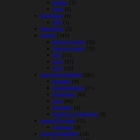
kødben
(7)
Rund
(5)
Kosttilskud
(5)
CBD
(1)
Kølemåtter
(2)
Legetøj
(147)
Aktivitet legetøj
(32)
Diverse Legetøj
(70)
Kiwi
(11)
Kong
(21)
Petit
(12)
Liner/seler/halsbånd
(231)
Bandana
(4)
Hundehalsbånd
(71)
Hundeseler
(53)
Liner
(93)
Showliner
(4)
Sporliner og Opbinding
(3)
Loppe/flåt midler
(12)
Vetocanis
(3)
Lygter/lyshalsbånd
(13)