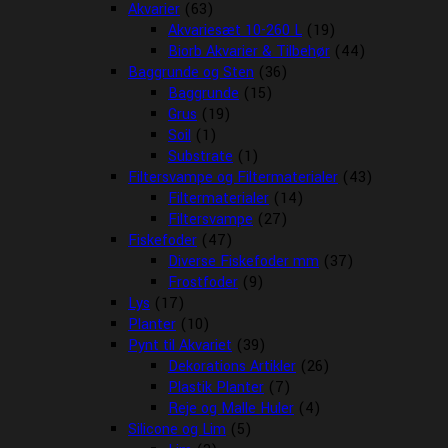
Akvarier
(63)
Akvariesæt 10-260 L
(19)
Biorb Akvarier & Tilbehør
(44)
Baggrunde og Sten
(36)
Baggrunde
(15)
Grus
(19)
Soil
(1)
Substrate
(1)
Filtersvampe og Filtermaterialer
(43)
Filtermaterialer
(14)
Filtersvampe
(27)
Fiskefoder
(47)
Diverse Fiskefoder mm
(37)
Frostfoder
(9)
Lys
(17)
Planter
(10)
Pynt til Akvariet
(39)
Dekorations Artikler
(26)
Plastik Planter
(7)
Reje og Malle Huler
(4)
Silicone og Lim
(5)