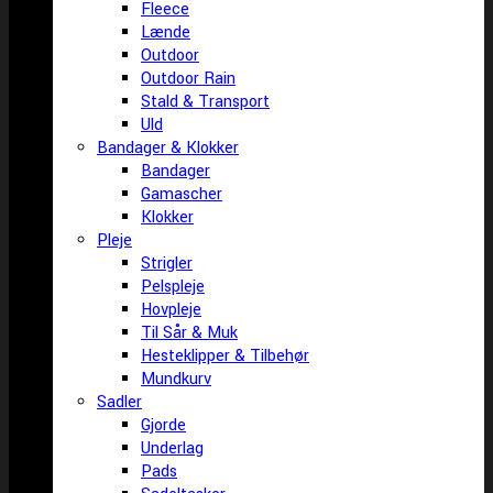
Fleece
Lænde
Outdoor
Outdoor Rain
Stald & Transport
Uld
Bandager & Klokker
Bandager
Gamascher
Klokker
Pleje
Strigler
Pelspleje
Hovpleje
Til Sår & Muk
Hesteklipper & Tilbehør
Mundkurv
Sadler
Gjorde
Underlag
Pads