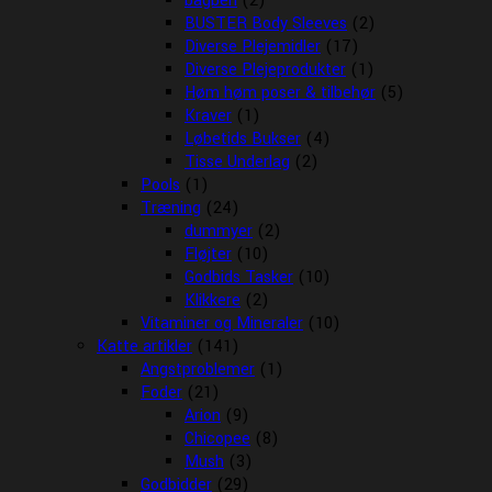
bagben
(2)
BUSTER Body Sleeves
(2)
Diverse Plejemidler
(17)
Diverse Plejeprodukter
(1)
Høm høm poser & tilbehør
(5)
Kraver
(1)
Løbetids Bukser
(4)
Tisse Underlag
(2)
Pools
(1)
Træning
(24)
dummyer
(2)
Fløjter
(10)
Godbids Tasker
(10)
Klikkere
(2)
Vitaminer og Mineraler
(10)
Katte artikler
(141)
Angstproblemer
(1)
Foder
(21)
Arion
(9)
Chicopee
(8)
Mush
(3)
Godbidder
(29)