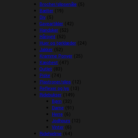
Brocher/slipsenåle
(5)
Bælter
(19)
Div
(5)
Gaveartikler
(42)
Handsker
(52)
Hårpynt
(52)
Huer og tørklæder
(24)
Jakker
(52)
Kramme Ponyer
(25)
Kæphest
(47)
Outlet
(83)
Piske
(74)
Plastroner/slips
(12)
Reflexer og lys
(13)
Ridebukser
(149)
Børn
(32)
Dame
(91)
Herre
(6)
Jodhpurs
(12)
Vinter
(6)
Ridehjelme
(64)