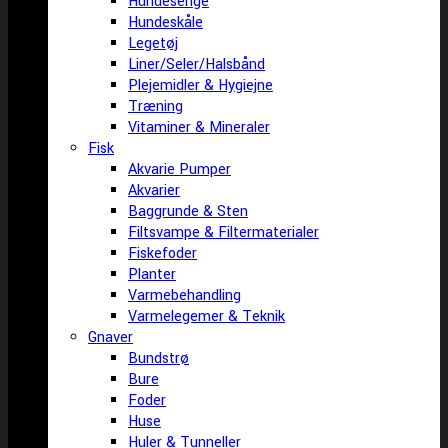
Hundesenge
Hundeskåle
Legetøj
Liner/Seler/Halsbånd
Plejemidler & Hygiejne
Træning
Vitaminer & Mineraler
Fisk
Akvarie Pumper
Akvarier
Baggrunde & Sten
Filtsvampe & Filtermaterialer
Fiskefoder
Planter
Varmebehandling
Varmelegemer & Teknik
Gnaver
Bundstrø
Bure
Foder
Huse
Huler & Tunneller