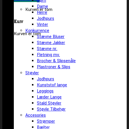
Børn
Dame
Kurven er tom
Herre
Jodhpurs
Kurv
Vinter
Konkurrence
Kurven er tom
Stævne Bluser
Stævne Jakker
Stævne nr.
Fletning mv.
Brocher & Slipsenåle
Plastroner & Slips
Støvler
Jodhpurs
Kunststof lange
Leggings
Læder Lange
Stald Støvler
Støvle Tilbehør
Accesories
Strømper
Bælter