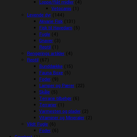
Loppe/flåt midler
(4)
Vetocanis
(1)
Levende dyr
(144)
Akvarie Fisk
(131)
Fisk til Havedam
(5)
Fugle
(4)
Gnaver
(3)
Reptil
(1)
Rengørings artikler
(4)
Reptil
(67)
Bunddække
(15)
Fauna Boxe
(5)
Foder
(9)
Lamper og Pærer
(22)
Skåle
(5)
Terrarie tilbehør
(6)
Terrarier
(1)
Varmesten og plader
(2)
Vitaminer og Mineraler
(2)
Vildt Fugle
(6)
Foder
(6)