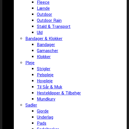
Fleece
Lænde
Outdoor
Outdoor Rain
Stald & Transport
Uld
Bandager & Klokker
Bandager
Gamascher
Klokker
Pleje
Strigler
Pelspleje
Hovpleje
Til Sår & Muk
Hesteklipper & Tilbehør
Mundkurv
Sadler
Gjorde
Underlag
Pads