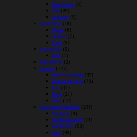
Slowfeeder
(8)
Stål
(20)
Underlag
(5)
Hundetegn
(18)
Hjerte
(6)
kødben
(7)
Rund
(5)
Kosttilskud
(5)
CBD
(1)
Kølemåtter
(2)
Legetøj
(147)
Aktivitet legetøj
(32)
Diverse Legetøj
(70)
Kiwi
(11)
Kong
(21)
Petit
(12)
Liner/seler/halsbånd
(231)
Bandana
(4)
Hundehalsbånd
(71)
Hundeseler
(53)
Liner
(93)