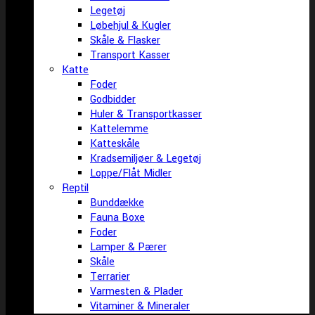
Legetøj
Løbehjul & Kugler
Skåle & Flasker
Transport Kasser
Katte
Foder
Godbidder
Huler & Transportkasser
Kattelemme
Katteskåle
Kradsemiljøer & Legetøj
Loppe/Flåt Midler
Reptil
Bunddække
Fauna Boxe
Foder
Lamper & Pærer
Skåle
Terrarier
Varmesten & Plader
Vitaminer & Mineraler