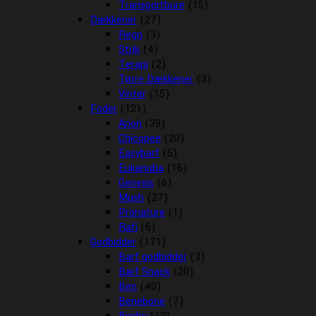
Transportbure
(15)
Dækkener
(27)
Regn
(3)
Strik
(4)
Terapi
(2)
Tørre Dækkener
(3)
Vinter
(15)
Foder
(121)
Arion
(39)
Chicopee
(20)
Easybarf
(5)
Eukanuba
(16)
Genesis
(6)
Mush
(27)
Pronature
(1)
Rafi
(6)
Godbidder
(171)
Barf godbidder
(3)
Barf Snack
(20)
Ben
(40)
Benebone
(7)