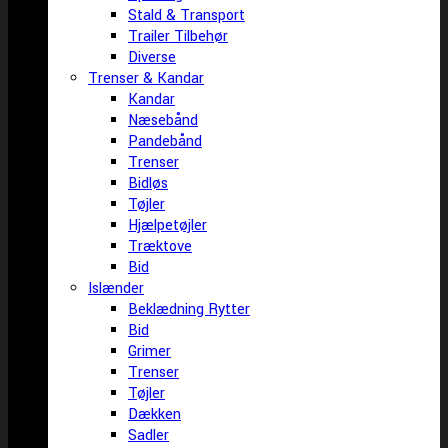
Stald & Transport
Trailer Tilbehør
Diverse
Trenser & Kandar
Kandar
Næsebånd
Pandebånd
Trenser
Bidløs
Tøjler
Hjælpetøjler
Træktove
Bid
Islænder
Beklædning Rytter
Bid
Grimer
Trenser
Tøjler
Dækken
Sadler