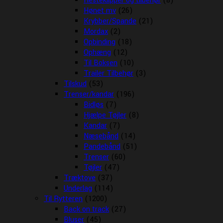
Hesteklipper og tilbehør
(8)
Hønet mv
(26)
Krybber/Spande
(21)
Mordax
(2)
Opbinding
(18)
Ophæng
(12)
Til Boksen
(10)
Trailer Tilbehør
(3)
Tilskud
(53)
Trenser/kandar
(196)
Bidløs
(7)
Hjælpe Tøjler
(8)
Kandar
(7)
Næsebånd
(14)
Pandebånd
(51)
Trenser
(60)
Tøjler
(47)
Træktove
(37)
Underlag
(114)
Til Rytteren
(1200)
Back on track
(27)
Bluser
(45)