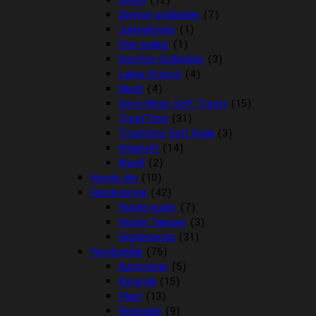
Boxby
(12)
Diverse godbidder
(7)
Julekalender
(1)
Kiwi walker
(1)
Kornfrie Godbidder
(3)
Lakse Krønch
(4)
Mush
(4)
Semi Moist Soft Treats
(15)
TreatTime
(31)
Treattime Soft Snak
(3)
Vitakraft
(14)
Woolf
(2)
Hunde sko
(10)
Hundesenge
(42)
Hunde puder
(7)
Hunde Tæpper
(3)
Hundesenge
(31)
Hundeskåle
(76)
Automater
(5)
Keramik
(15)
Plast
(13)
Rejsesæt
(9)