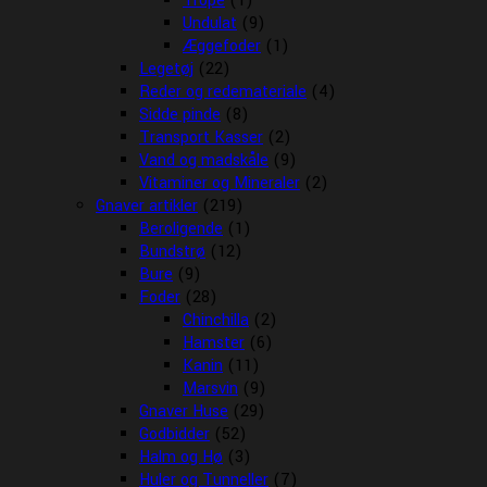
Trope
(1)
Undulat
(9)
Æggefoder
(1)
Legetøj
(22)
Reder og redemateriale
(4)
Sidde pinde
(8)
Transport Kasser
(2)
Vand og madskåle
(9)
Vitaminer og Mineraler
(2)
Gnaver artikler
(219)
Beroligende
(1)
Bundstrø
(12)
Bure
(9)
Foder
(28)
Chinchilla
(2)
Hamster
(6)
Kanin
(11)
Marsvin
(9)
Gnaver Huse
(29)
Godbidder
(52)
Halm og Hø
(3)
Huler og Tunneller
(7)