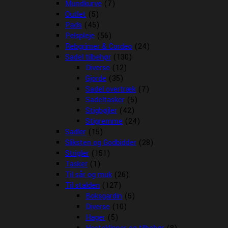
Mundkurve
(7)
Outlet
(5)
Pads
(45)
Pelspleje
(56)
Rebgrimer & Cordeo
(24)
Sadel tilbehør
(130)
Diverse
(12)
Gjorde
(35)
Sadel overtræk
(7)
Sadeltasker
(5)
Stigbøjler
(42)
Stigremme
(24)
Sadler
(15)
Sliksten og Godbidder
(28)
Strigler
(151)
Tasker
(1)
Til sår og muk
(26)
Til stalden
(127)
Boksgardin
(5)
Diverse
(10)
Hager
(5)