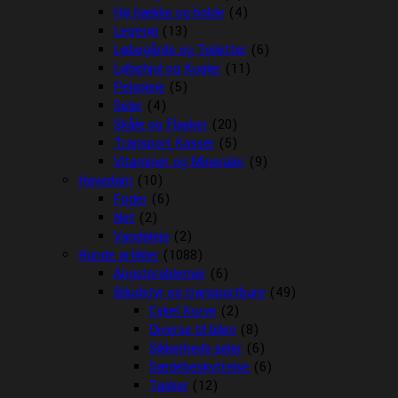
Hø hække og bolde
(4)
Legetøj
(13)
Løbegårde og Toiletter
(6)
Løbehjul og Kugler
(11)
Pelspleje
(5)
Seler
(4)
Skåle og Flasker
(20)
Transport Kasser
(5)
Vitaminer og Mineraler
(9)
Havedam
(10)
Foder
(6)
Net
(2)
Vandpleje
(2)
Hunde artikler
(1088)
Angstproblemer
(6)
Biludstyr og transportbure
(49)
Cykel Kurve
(2)
Diverse til bilen
(8)
Sikkerheds seler
(6)
Sædebeskyttelse
(6)
Tasker
(12)