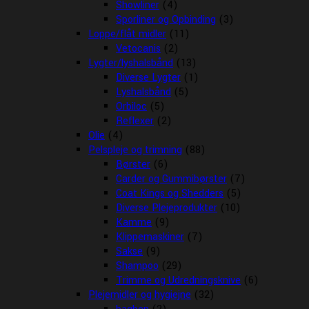
Showliner
(4)
Sporliner og Opbinding
(3)
Loppe/flåt midler
(11)
Vetocanis
(2)
Lygter/lyshalsbånd
(13)
Diverse Lygter
(1)
Lyshalsbånd
(5)
Orbiloc
(5)
Reflexer
(2)
Olie
(4)
Pelspleje og trimning
(88)
Børster
(6)
Carder og Gummibørster
(7)
Coat Kings og Shedders
(5)
Diverse Plejeprodukter
(10)
Kamme
(9)
Klippemaskiner
(7)
Sakse
(9)
Shampoo
(29)
Trimme og Udredningsknive
(6)
Plejemidler og hygiejne
(32)