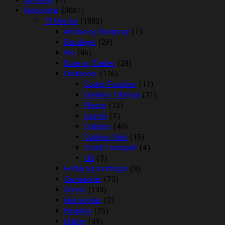
Gavekort
(1)
Rideudstyr
(3081)
Til Hesten
(1880)
Antibid og fluespray
(7)
Bandager
(28)
Bid
(86)
Boxe og Tasker
(28)
Dækkener
(116)
Cooler/Funktion
(11)
Dækken Tilbehør
(21)
Fleece
(12)
Lænde
(7)
Outdoor
(40)
Outdoor Rain
(15)
Stald/Transport
(4)
Uld
(3)
Fortøj og martingal
(9)
Gamascher
(73)
Grimer
(139)
Hestefoder
(3)
Hovpleje
(26)
Hutter
(49)