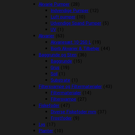
Akvarie Pumper
(28)
Indvendige Pumper
(12)
Luft pumper
(10)
Udvendige Spand Pumper
(5)
UV
(1)
Akvarier
(63)
Akvariesæt 10-260 L
(19)
Biorb Akvarier & Tilbehør
(44)
Baggrunde og Sten
(36)
Baggrunde
(15)
Grus
(19)
Soil
(1)
Substrate
(1)
Filtersvampe og Filtermaterialer
(43)
Filtermaterialer
(14)
Filtersvampe
(27)
Fiskefoder
(47)
Diverse Fiskefoder mm
(37)
Frostfoder
(9)
Lys
(17)
Planter
(10)