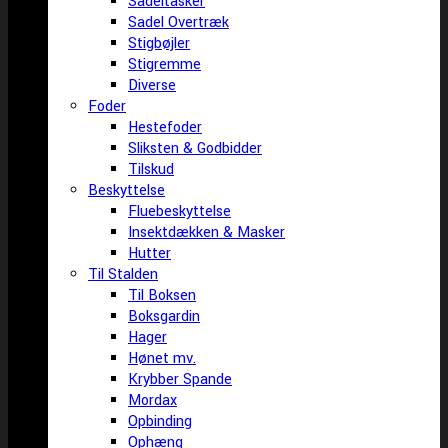
Sadeltasker
Sadel Overtræk
Stigbøjler
Stigremme
Diverse
Foder
Hestefoder
Sliksten & Godbidder
Tilskud
Beskyttelse
Fluebeskyttelse
Insektdækken & Masker
Hutter
Til Stalden
Til Boksen
Boksgardin
Hager
Hønet mv.
Krybber Spande
Mordax
Opbinding
Ophæng