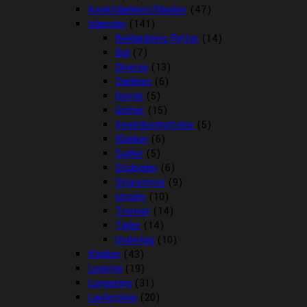
Insektdækken/Masker
(47)
Islænder
(141)
Beklædning Rytter
(14)
Bid
(7)
Diverse
(13)
Dækken
(6)
Gjorde
(5)
Grimer
(15)
Insektbeskyttelse
(5)
Klokker
(6)
Sadler
(5)
Stigbøjler
(6)
Stigremme
(9)
strigler
(10)
Trenser
(14)
Tøjler
(14)
Underlag
(10)
Klokker
(43)
Legetøj
(19)
Longering
(31)
Læderpleje
(20)