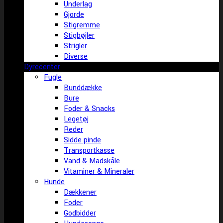
Underlag
Gjorde
Stigremme
Stigbøjler
Strigler
Diverse
Dyrecenter
Fugle
Bunddække
Bure
Foder & Snacks
Legetøj
Reder
Sidde pinde
Transportkasse
Vand & Madskåle
Vitaminer & Mineraler
Hunde
Dækkener
Foder
Godbidder