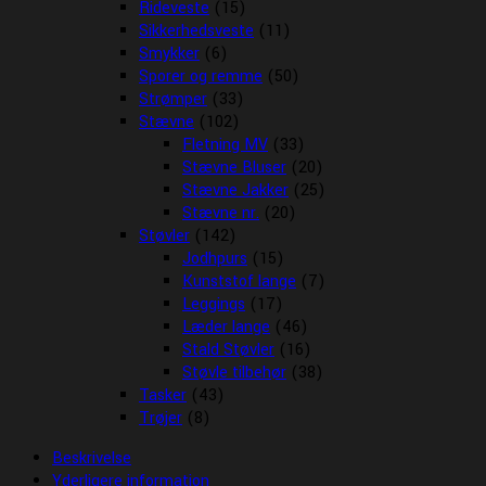
Rideveste
(15)
Sikkerhedsveste
(11)
Smykker
(6)
Sporer og remme
(50)
Strømper
(33)
Stævne
(102)
Fletning MV
(33)
Stævne Bluser
(20)
Stævne Jakker
(25)
Stævne nr.
(20)
Støvler
(142)
Jodhpurs
(15)
Kunststof lange
(7)
Leggings
(17)
Læder lange
(46)
Stald Støvler
(16)
Støvle tilbehør
(38)
Tasker
(43)
Trøjer
(8)
Beskrivelse
Yderligere information