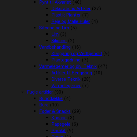
Pynt til Akvariet
(40)
Dekorations Artikler
(27)
Plastik Planter
(7)
Reje og Malle Huler
(4)
Silicone og Lim
(5)
Lim
(3)
Silicone
(2)
Vandbehandling
(16)
Klargøring og Vedligehold
(9)
Plantegødning
(7)
Varmelegemer og div. Teknik
(47)
Artikler til Rengøring
(10)
Diverse Teknik
(28)
Varmelegemer
(7)
Fugle artikler
(90)
Bunddække
(4)
Bure
(10)
Foder & Snacks
(29)
Kanarie
(3)
Papegøje
(6)
Parakit
(9)