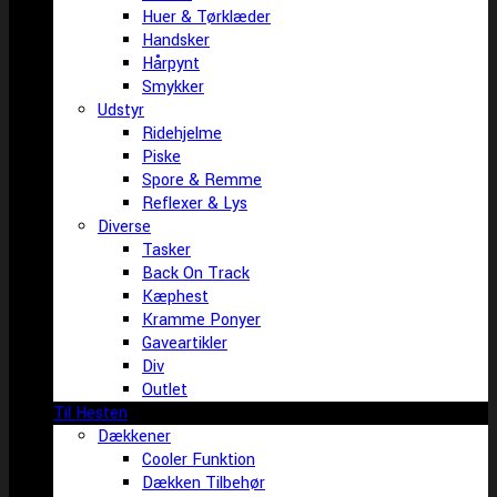
Huer & Tørklæder
Handsker
Hårpynt
Smykker
Udstyr
Ridehjelme
Piske
Spore & Remme
Reflexer & Lys
Diverse
Tasker
Back On Track
Kæphest
Kramme Ponyer
Gaveartikler
Div
Outlet
Til Hesten
Dækkener
Cooler Funktion
Dækken Tilbehør