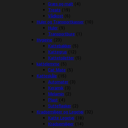
Græs og malt
(4)
Treats
(19)
Vådkost
(6)
Huler og Transportkasser
(10)
Huler
(9)
Transportbure
(1)
Hygiejne
(23)
Kattebakker
(5)
Kattegrus
(12)
Kattetoiletter
(5)
kattelemme
(5)
Cat Mate
(5)
Katteskåle
(15)
Automater
(3)
Keramik
(3)
Melamin
(2)
Plast
(4)
Sutteflasker
(2)
Kradsemiljøer og Legetøj
(32)
Katte Legetøj
(18)
Kradsemiljøer
(14)