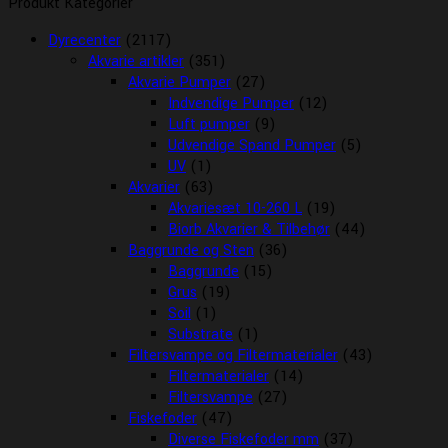
Produkt Kategorier
Dyrecenter
(2117)
Akvarie artikler
(351)
Akvarie Pumper
(27)
Indvendige Pumper
(12)
Luft pumper
(9)
Udvendige Spand Pumper
(5)
UV
(1)
Akvarier
(63)
Akvariesæt 10-260 L
(19)
Biorb Akvarier & Tilbehør
(44)
Baggrunde og Sten
(36)
Baggrunde
(15)
Grus
(19)
Soil
(1)
Substrate
(1)
Filtersvampe og Filtermaterialer
(43)
Filtermaterialer
(14)
Filtersvampe
(27)
Fiskefoder
(47)
Diverse Fiskefoder mm
(37)