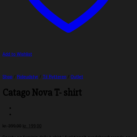
Add to Wishlist
Shop
/
Rideudstyr
/
Til Rytteren
/
Outlet
Catago Nova T- shirt
Den
Den
kr.
399,00
kr.
199,00
oprindelige
aktuelle