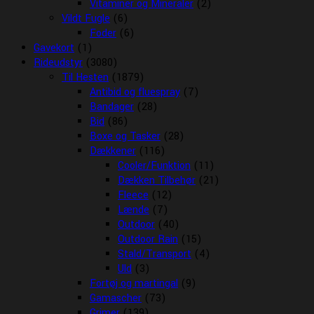
Vitaminer og Mineraler
(2)
Vildt Fugle
(6)
Foder
(6)
Gavekort
(1)
Rideudstyr
(3080)
Til Hesten
(1879)
Antibid og fluespray
(7)
Bandager
(28)
Bid
(86)
Boxe og Tasker
(28)
Dækkener
(116)
Cooler/Funktion
(11)
Dækken Tilbehør
(21)
Fleece
(12)
Lænde
(7)
Outdoor
(40)
Outdoor Rain
(15)
Stald/Transport
(4)
Uld
(3)
Fortøj og martingal
(9)
Gamascher
(73)
Grimer
(139)