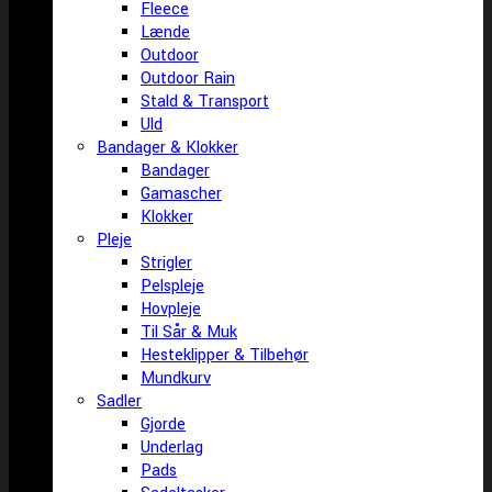
Fleece
Lænde
Outdoor
Outdoor Rain
Stald & Transport
Uld
Bandager & Klokker
Bandager
Gamascher
Klokker
Pleje
Strigler
Pelspleje
Hovpleje
Til Sår & Muk
Hesteklipper & Tilbehør
Mundkurv
Sadler
Gjorde
Underlag
Pads