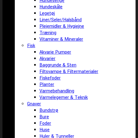
Hundesenge
Hundeskåle
Legetøj
Liner/Seler/Halsbånd
Plejemidler & Hygiejne
Træning
Vitaminer & Mineraler
Fisk
Akvarie Pumper
Akvarier
Baggrunde & Sten
Filtsvampe & Filtermaterialer
Fiskefoder
Planter
Varmebehandling
Varmelegemer & Teknik
Gnaver
Bundstrø
Bure
Foder
Huse
Huler & Tunneller