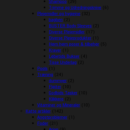
Shampoo
(29)
Trimme og Udredningsknive
(6)
Plejemidler og hygiejne
(32)
bagben
(2)
BUSTER Body Sleeves
(2)
Diverse Plejemidler
(17)
Diverse Plejeprodukter
(1)
Høm høm poser & tilbehør
(5)
Kraver
(1)
Løbetids Bukser
(4)
Tisse Underlag
(2)
Pools
(1)
Træning
(24)
dummyer
(2)
Fløjter
(10)
Godbids Tasker
(10)
Klikkere
(2)
Vitaminer og Mineraler
(10)
Katte artikler
(142)
Angstproblemer
(1)
Foder
(21)
Arion
(9)