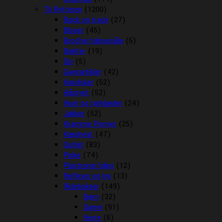
Til Rytteren
(1200)
Back on track
(27)
Bluser
(45)
Brocher/slipsenåle
(5)
Bælter
(19)
Div
(5)
Gaveartikler
(42)
Handsker
(52)
Hårpynt
(52)
Huer og tørklæder
(24)
Jakker
(52)
Kramme Ponyer
(25)
Kæphest
(47)
Outlet
(83)
Piske
(74)
Plastroner/slips
(12)
Reflexer og lys
(13)
Ridebukser
(149)
Børn
(32)
Dame
(91)
Herre
(6)