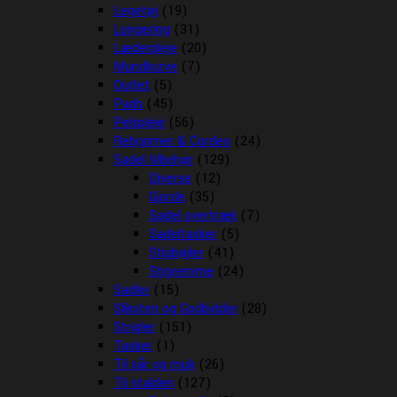
Legetøj
(19)
Longering
(31)
Læderpleje
(20)
Mundkurve
(7)
Outlet
(5)
Pads
(45)
Pelspleje
(56)
Rebgrimer & Cordeo
(24)
Sadel tilbehør
(129)
Diverse
(12)
Gjorde
(35)
Sadel overtræk
(7)
Sadeltasker
(5)
Stigbøjler
(41)
Stigremme
(24)
Sadler
(15)
Sliksten og Godbidder
(28)
Strigler
(151)
Tasker
(1)
Til sår og muk
(26)
Til stalden
(127)