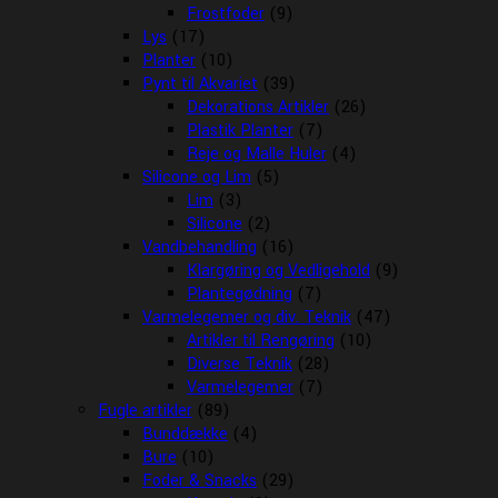
Frostfoder
(9)
Lys
(17)
Planter
(10)
Pynt til Akvariet
(39)
Dekorations Artikler
(26)
Plastik Planter
(7)
Reje og Malle Huler
(4)
Silicone og Lim
(5)
Lim
(3)
Silicone
(2)
Vandbehandling
(16)
Klargøring og Vedligehold
(9)
Plantegødning
(7)
Varmelegemer og div. Teknik
(47)
Artikler til Rengøring
(10)
Diverse Teknik
(28)
Varmelegemer
(7)
Fugle artikler
(89)
Bunddække
(4)
Bure
(10)
Foder & Snacks
(29)