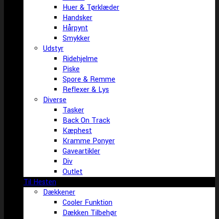
Huer & Tørklæder
Handsker
Hårpynt
Smykker
Udstyr
Ridehjelme
Piske
Spore & Remme
Reflexer & Lys
Diverse
Tasker
Back On Track
Kæphest
Kramme Ponyer
Gaveartikler
Div
Outlet
Til Hesten
Dækkener
Cooler Funktion
Dækken Tilbehør