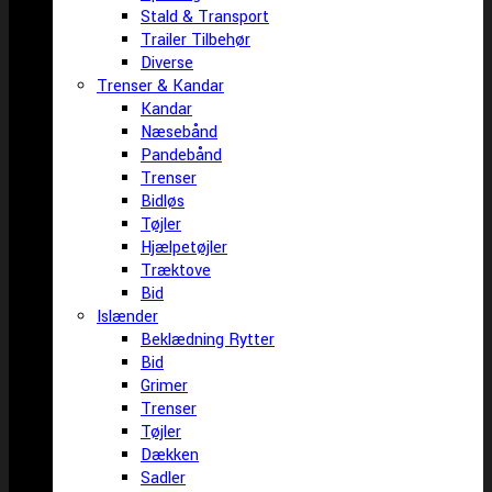
Stald & Transport
Trailer Tilbehør
Diverse
Trenser & Kandar
Kandar
Næsebånd
Pandebånd
Trenser
Bidløs
Tøjler
Hjælpetøjler
Træktove
Bid
Islænder
Beklædning Rytter
Bid
Grimer
Trenser
Tøjler
Dækken
Sadler