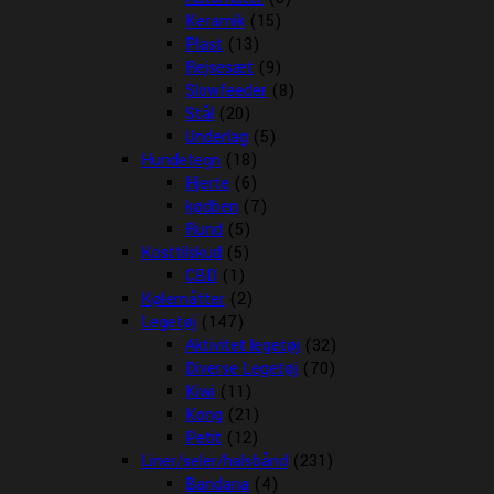
Keramik
(15)
Plast
(13)
Rejsesæt
(9)
Slowfeeder
(8)
Stål
(20)
Underlag
(5)
Hundetegn
(18)
Hjerte
(6)
kødben
(7)
Rund
(5)
Kosttilskud
(5)
CBD
(1)
Kølemåtter
(2)
Legetøj
(147)
Aktivitet legetøj
(32)
Diverse Legetøj
(70)
Kiwi
(11)
Kong
(21)
Petit
(12)
Liner/seler/halsbånd
(231)
Bandana
(4)