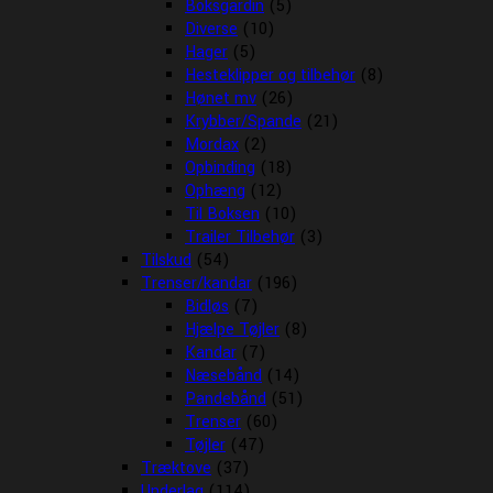
Boksgardin
(5)
Diverse
(10)
Hager
(5)
Hesteklipper og tilbehør
(8)
Hønet mv
(26)
Krybber/Spande
(21)
Mordax
(2)
Opbinding
(18)
Ophæng
(12)
Til Boksen
(10)
Trailer Tilbehør
(3)
Tilskud
(54)
Trenser/kandar
(196)
Bidløs
(7)
Hjælpe Tøjler
(8)
Kandar
(7)
Næsebånd
(14)
Pandebånd
(51)
Trenser
(60)
Tøjler
(47)
Træktove
(37)
Underlag
(114)