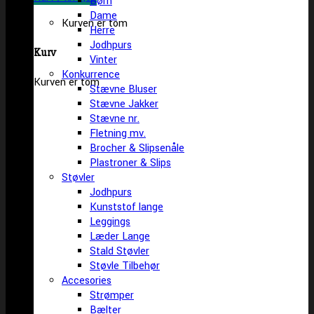
Børn
Dame
Kurven er tom
Herre
Jodhpurs
Kurv
Vinter
Konkurrence
Kurven er tom
Stævne Bluser
Stævne Jakker
Stævne nr.
Fletning mv.
Brocher & Slipsenåle
Plastroner & Slips
Støvler
Jodhpurs
Kunststof lange
Leggings
Læder Lange
Stald Støvler
Støvle Tilbehør
Accesories
Strømper
Bælter