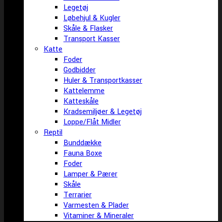
Legetøj
Løbehjul & Kugler
Skåle & Flasker
Transport Kasser
Katte
Foder
Godbidder
Huler & Transportkasser
Kattelemme
Katteskåle
Kradsemiljøer & Legetøj
Loppe/Flåt Midler
Reptil
Bunddække
Fauna Boxe
Foder
Lamper & Pærer
Skåle
Terrarier
Varmesten & Plader
Vitaminer & Mineraler