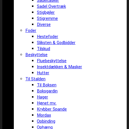
Sadeltasker
Sadel Overtræk
Stigbøjler
Stigremme
Diverse
Foder
Hestefoder
Sliksten & Godbidder
Tilskud
Beskyttelse
Fluebeskyttelse
Insektdækken & Masker
Hutter
Til Stalden
Til Boksen
Boksgardin
Hager
Hønet mv.
Krybber Spande
Mordax
Opbinding
Ophæng