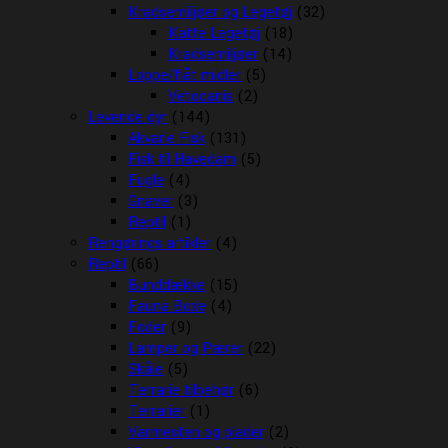
Kradsemiljøer og Legetøj
(32)
Katte Legetøj
(18)
Kradsemiljøer
(14)
Loppe/flåt midler
(5)
Vetocanis
(2)
Levende dyr
(144)
Akvarie Fisk
(131)
Fisk til Havedam
(5)
Fugle
(4)
Gnaver
(3)
Reptil
(1)
Rengørings artikler
(4)
Reptil
(66)
Bunddække
(15)
Fauna Boxe
(4)
Foder
(9)
Lamper og Pærer
(22)
Skåle
(5)
Terrarie tilbehør
(6)
Terrarier
(1)
Varmesten og plader
(2)