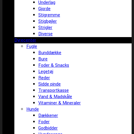
Underlag
Gjorde
Stigremme
Stigbøjler
Strigler
Diverse
Dyrecenter
Fugle
Bunddække
Bure
Foder & Snacks
Legetøj
Reder
Sidde pinde
Transportkasse
Vand & Madskåle
Vitaminer & Mineraler
Hunde
Dækkener
Foder
Godbidder