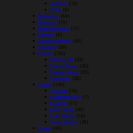
Jodhpurs
(12)
Vinter
(6)
Ridehjelme
(64)
Rideveste
(15)
Sikkerhedsveste
(11)
Smykker
(6)
Sporer og remme
(50)
Strømper
(33)
Stævne
(102)
Fletning MV
(33)
Stævne Bluser
(20)
Stævne Jakker
(25)
Stævne nr.
(20)
Støvler
(142)
Jodhpurs
(15)
Kunststof lange
(7)
Leggings
(17)
Læder lange
(46)
Stald Støvler
(16)
Støvle tilbehør
(38)
Tasker
(43)