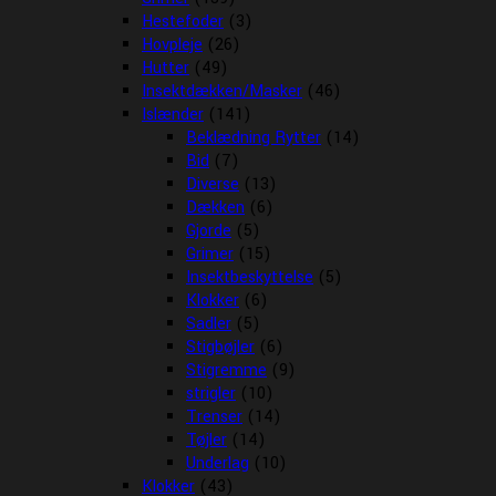
Hestefoder
(3)
Hovpleje
(26)
Hutter
(49)
Insektdækken/Masker
(46)
Islænder
(141)
Beklædning Rytter
(14)
Bid
(7)
Diverse
(13)
Dækken
(6)
Gjorde
(5)
Grimer
(15)
Insektbeskyttelse
(5)
Klokker
(6)
Sadler
(5)
Stigbøjler
(6)
Stigremme
(9)
strigler
(10)
Trenser
(14)
Tøjler
(14)
Underlag
(10)
Klokker
(43)