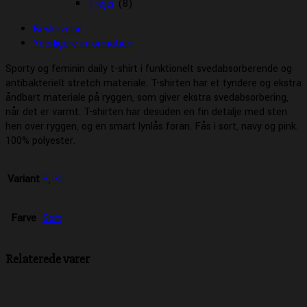
Trøjer
(8)
Beskrivelse
Yderligere information
Sporty og feminin daily t-shirt i funktionelt svedabsorberende og
antibakterielt stretch materiale. T-shirten har et tyndere og ekstra
åndbart materiale på ryggen, som giver ekstra svedabsorbering,
når det er varmt. T-shirten har desuden en fin detalje med sten
hen over ryggen, og en smart lynlås foran. Fås i sort, navy og pink.
100% polyester.
Variant
S
,
XL
Farve
Sort
Relaterede varer