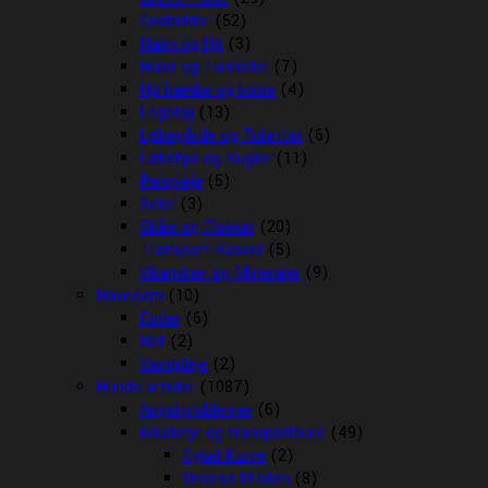
Godbidder
(52)
Halm og Hø
(3)
Huler og Tunneller
(7)
Hø hække og bolde
(4)
Legetøj
(13)
Løbegårde og Toiletter
(6)
Løbehjul og Kugler
(11)
Pelspleje
(5)
Seler
(3)
Skåle og Flasker
(20)
Transport Kasser
(5)
Vitaminer og Mineraler
(9)
Havedam
(10)
Foder
(6)
Net
(2)
Vandpleje
(2)
Hunde artikler
(1087)
Angstproblemer
(6)
Biludstyr og transportbure
(49)
Cykel Kurve
(2)
Diverse til bilen
(8)