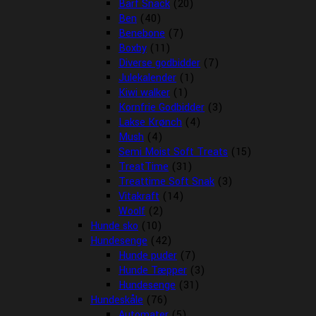
Barf Snack
(20)
Ben
(40)
Benebone
(7)
Boxby
(11)
Diverse godbidder
(7)
Julekalender
(1)
Kiwi walker
(1)
Kornfrie Godbidder
(3)
Lakse Krønch
(4)
Mush
(4)
Semi Moist Soft Treats
(15)
TreatTime
(31)
Treattime Soft Snak
(3)
Vitakraft
(14)
Woolf
(2)
Hunde sko
(10)
Hundesenge
(42)
Hunde puder
(7)
Hunde Tæpper
(3)
Hundesenge
(31)
Hundeskåle
(76)
Automater
(5)