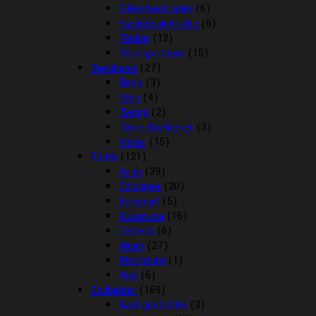
Sikkerheds seler
(6)
Sædebeskyttelse
(6)
Tasker
(12)
Transportbure
(15)
Dækkener
(27)
Regn
(3)
Strik
(4)
Terapi
(2)
Tørre Dækkener
(3)
Vinter
(15)
Foder
(121)
Arion
(39)
Chicopee
(20)
Easybarf
(5)
Eukanuba
(16)
Genesis
(6)
Mush
(27)
Pronature
(1)
Rafi
(6)
Godbidder
(169)
Barf godbidder
(3)