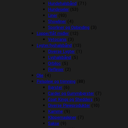
Hundehalsbånd
(71)
Hundeseler
(53)
Liner
(93)
Showliner
(4)
Sporliner og Opbinding
(3)
Loppe/flåt midler
(12)
Vetocanis
(3)
Lygter/lyshalsbånd
(13)
Diverse Lygter
(1)
Lyshalsbånd
(5)
Orbiloc
(5)
Reflexer
(2)
Olie
(4)
Pelspleje og trimning
(88)
Børster
(6)
Carder og Gummibørster
(7)
Coat Kings og Shedders
(5)
Diverse Plejeprodukter
(10)
Kamme
(9)
Klippemaskiner
(7)
Sakse
(9)