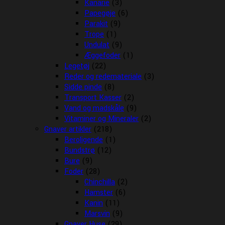
Kanarie
(3)
Papegøje
(6)
Parakit
(9)
Trope
(1)
Undulat
(9)
Æggefoder
(1)
Legetøj
(22)
Reder og redemateriale
(3)
Sidde pinde
(8)
Transport Kasser
(2)
Vand og madskåle
(9)
Vitaminer og Mineraler
(2)
Gnaver artikler
(218)
Beroligende
(1)
Bundstrø
(12)
Bure
(9)
Foder
(28)
Chinchilla
(2)
Hamster
(6)
Kanin
(11)
Marsvin
(9)
Gnaver Huse
(29)