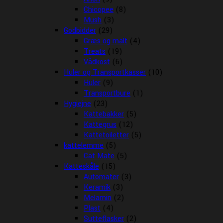
Chicopee
(8)
Mush
(3)
Godbidder
(29)
Græs og malt
(4)
Treats
(19)
Vådkost
(6)
Huler og Transportkasser
(10)
Huler
(9)
Transportbure
(1)
Hygiejne
(23)
Kattebakker
(5)
Kattegrus
(12)
Kattetoiletter
(5)
kattelemme
(5)
Cat Mate
(5)
Katteskåle
(15)
Automater
(3)
Keramik
(3)
Melamin
(2)
Plast
(4)
Sutteflasker
(2)