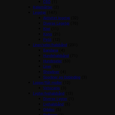
CBD
(1)
Kølemåtter
(2)
Legetøj
(147)
Aktivitet legetøj
(32)
Diverse Legetøj
(70)
Kiwi
(11)
Kong
(21)
Petit
(12)
Liner/seler/halsbånd
(231)
Bandana
(4)
Hundehalsbånd
(71)
Hundeseler
(53)
Liner
(93)
Showliner
(4)
Sporliner og Opbinding
(3)
Loppe/flåt midler
(12)
Vetocanis
(3)
Lygter/lyshalsbånd
(13)
Diverse Lygter
(1)
Lyshalsbånd
(5)
Orbiloc
(5)