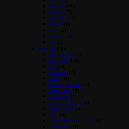
Arion
(39)
Chicopee
(20)
Easybarf
(5)
Eukanuba
(16)
Genesis
(6)
Mush
(27)
Pronature
(1)
Rafi
(6)
Godbidder
(169)
Barf godbidder
(3)
Barf Snack
(20)
Ben
(40)
Benebone
(7)
Boxby
(11)
Diverse godbidder
(7)
Julekalender
(1)
Kiwi walker
(1)
Kornfrie Godbidder
(3)
Lakse Krønch
(4)
Mush
(4)
Semi Moist Soft Treats
(15)
TreatTime
(31)