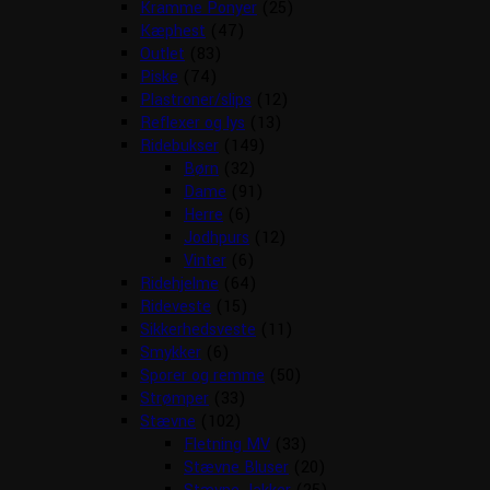
Kramme Ponyer
(25)
Kæphest
(47)
Outlet
(83)
Piske
(74)
Plastroner/slips
(12)
Reflexer og lys
(13)
Ridebukser
(149)
Børn
(32)
Dame
(91)
Herre
(6)
Jodhpurs
(12)
Vinter
(6)
Ridehjelme
(64)
Rideveste
(15)
Sikkerhedsveste
(11)
Smykker
(6)
Sporer og remme
(50)
Strømper
(33)
Stævne
(102)
Fletning MV
(33)
Stævne Bluser
(20)