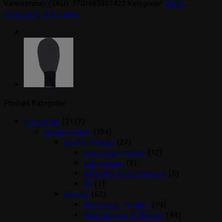
Varenummer (SKU):
5701883337423
Kategorier:
Outlet
,
Rideudstyr
,
Til Rytteren
Produkt Kategorier
Dyrecenter
(2117)
Akvarie artikler
(351)
Akvarie Pumper
(27)
Indvendige Pumper
(12)
Luft pumper
(9)
Udvendige Spand Pumper
(5)
UV
(1)
Akvarier
(63)
Akvariesæt 10-260 L
(19)
Biorb Akvarier & Tilbehør
(44)