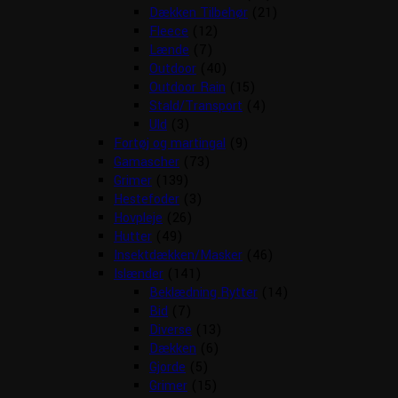
Dækken Tilbehør
(21)
Fleece
(12)
Lænde
(7)
Outdoor
(40)
Outdoor Rain
(15)
Stald/Transport
(4)
Uld
(3)
Fortøj og martingal
(9)
Gamascher
(73)
Grimer
(139)
Hestefoder
(3)
Hovpleje
(26)
Hutter
(49)
Insektdækken/Masker
(46)
Islænder
(141)
Beklædning Rytter
(14)
Bid
(7)
Diverse
(13)
Dækken
(6)
Gjorde
(5)
Grimer
(15)