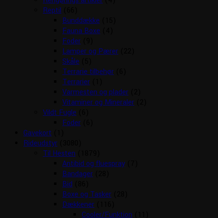
Rengørings artikler
(4)
Reptil
(66)
Bunddække
(15)
Fauna Boxe
(4)
Foder
(9)
Lamper og Pærer
(22)
Skåle
(5)
Terrarie tilbehør
(6)
Terrarier
(1)
Varmesten og plader
(2)
Vitaminer og Mineraler
(2)
Vildt Fugle
(6)
Foder
(6)
Gavekort
(1)
Rideudstyr
(3080)
Til Hesten
(1879)
Antibid og fluespray
(7)
Bandager
(28)
Bid
(86)
Boxe og Tasker
(28)
Dækkener
(116)
Cooler/Funktion
(11)