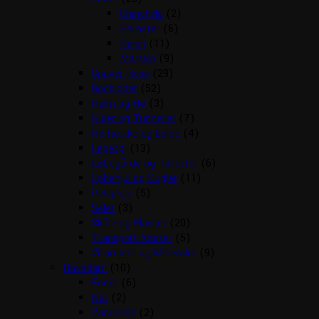
Chinchilla
(2)
Hamster
(6)
Kanin
(11)
Marsvin
(9)
Gnaver Huse
(29)
Godbidder
(52)
Halm og Hø
(3)
Huler og Tunneller
(7)
Hø hække og bolde
(4)
Legetøj
(13)
Løbegårde og Toiletter
(6)
Løbehjul og Kugler
(11)
Pelspleje
(5)
Seler
(3)
Skåle og Flasker
(20)
Transport Kasser
(5)
Vitaminer og Mineraler
(9)
Havedam
(10)
Foder
(6)
Net
(2)
Vandpleje
(2)