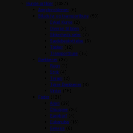
Hunde artikler
(1087)
Angstproblemer
(6)
Biludstyr og transportbure
(50)
Cykel Kurve
(2)
Diverse til bilen
(8)
Sikkerheds seler
(7)
Sædebeskyttelse
(6)
Tasker
(12)
Transportbure
(15)
Dækkener
(27)
Regn
(3)
Strik
(4)
Terapi
(2)
Tørre Dækkener
(3)
Vinter
(15)
Foder
(121)
Arion
(39)
Chicopee
(20)
Easybarf
(5)
Eukanuba
(16)
Genesis
(6)