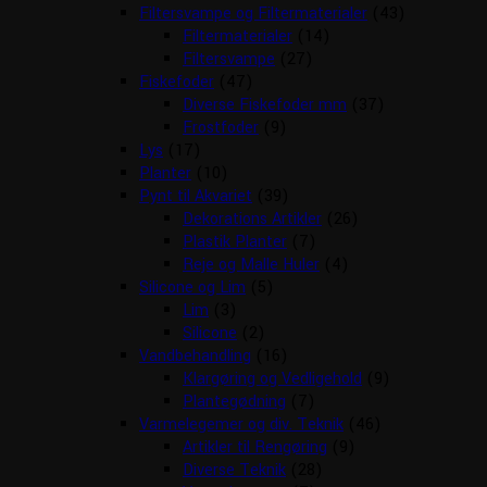
Filtersvampe og Filtermaterialer
(43)
Filtermaterialer
(14)
Filtersvampe
(27)
Fiskefoder
(47)
Diverse Fiskefoder mm
(37)
Frostfoder
(9)
Lys
(17)
Planter
(10)
Pynt til Akvariet
(39)
Dekorations Artikler
(26)
Plastik Planter
(7)
Reje og Malle Huler
(4)
Silicone og Lim
(5)
Lim
(3)
Silicone
(2)
Vandbehandling
(16)
Klargøring og Vedligehold
(9)
Plantegødning
(7)
Varmelegemer og div. Teknik
(46)
Artikler til Rengøring
(9)
Diverse Teknik
(28)