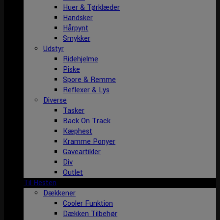
Huer & Tørklæder
Handsker
Hårpynt
Smykker
Udstyr
Ridehjelme
Piske
Spore & Remme
Reflexer & Lys
Diverse
Tasker
Back On Track
Kæphest
Kramme Ponyer
Gaveartikler
Div
Outlet
Til Hesten
Dækkener
Cooler Funktion
Dækken Tilbehør