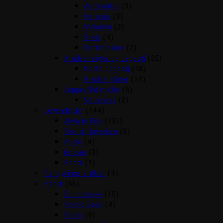
Automater
(3)
Keramik
(3)
Melamin
(2)
Plast
(4)
Sutteflasker
(2)
Kradsemiljøer og Legetøj
(32)
Katte Legetøj
(18)
Kradsemiljøer
(14)
Loppe/flåt midler
(5)
Vetocanis
(2)
Levende dyr
(144)
Akvarie Fisk
(131)
Fisk til Havedam
(5)
Fugle
(4)
Gnaver
(3)
Reptil
(1)
Rengørings artikler
(4)
Reptil
(66)
Bunddække
(15)
Fauna Boxe
(4)
Foder
(9)