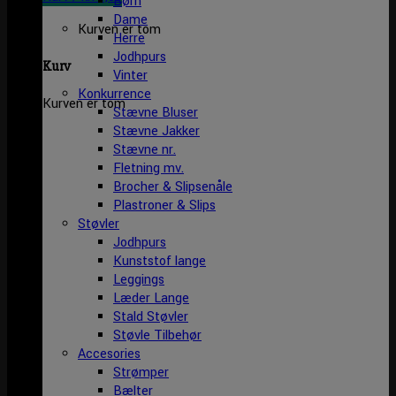
Børn
Dame
Kurven er tom
Herre
Jodhpurs
Kurv
Vinter
Konkurrence
Kurven er tom
Stævne Bluser
Stævne Jakker
Stævne nr.
Fletning mv.
Brocher & Slipsenåle
Plastroner & Slips
Støvler
Jodhpurs
Kunststof lange
Leggings
Læder Lange
Stald Støvler
Støvle Tilbehør
Accesories
Strømper
Bælter