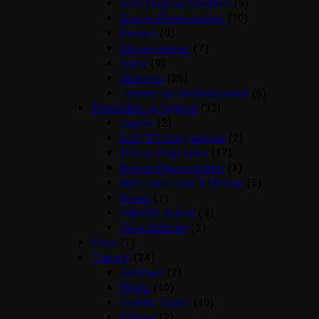
Coat Kings og Shedders
(5)
Diverse Plejeprodukter
(10)
Kamme
(9)
Klippemaskiner
(7)
Sakse
(9)
Shampoo
(29)
Trimme og Udredningsknive
(6)
Plejemidler og hygiejne
(32)
bagben
(2)
BUSTER Body Sleeves
(2)
Diverse Plejemidler
(17)
Diverse Plejeprodukter
(1)
Høm høm poser & tilbehør
(5)
Kraver
(1)
Løbetids Bukser
(4)
Tisse Underlag
(2)
Pools
(1)
Træning
(24)
dummyer
(2)
Fløjter
(10)
Godbids Tasker
(10)
Klikkere
(2)