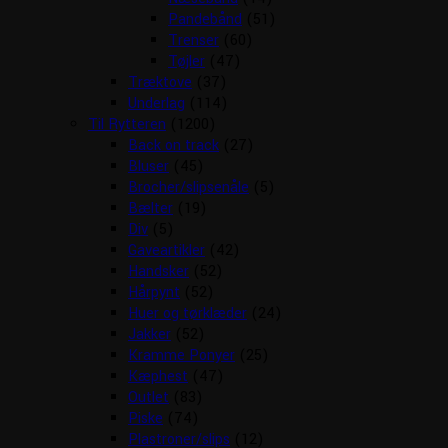
Pandebånd
(51)
Trenser
(60)
Tøjler
(47)
Træktove
(37)
Underlag
(114)
Til Rytteren
(1200)
Back on track
(27)
Bluser
(45)
Brocher/slipsenåle
(5)
Bælter
(19)
Div
(5)
Gaveartikler
(42)
Handsker
(52)
Hårpynt
(52)
Huer og tørklæder
(24)
Jakker
(52)
Kramme Ponyer
(25)
Kæphest
(47)
Outlet
(83)
Piske
(74)
Plastroner/slips
(12)