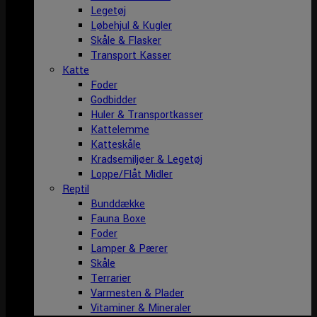
Legetøj
Løbehjul & Kugler
Skåle & Flasker
Transport Kasser
Katte
Foder
Godbidder
Huler & Transportkasser
Kattelemme
Katteskåle
Kradsemiljøer & Legetøj
Loppe/Flåt Midler
Reptil
Bunddække
Fauna Boxe
Foder
Lamper & Pærer
Skåle
Terrarier
Varmesten & Plader
Vitaminer & Mineraler