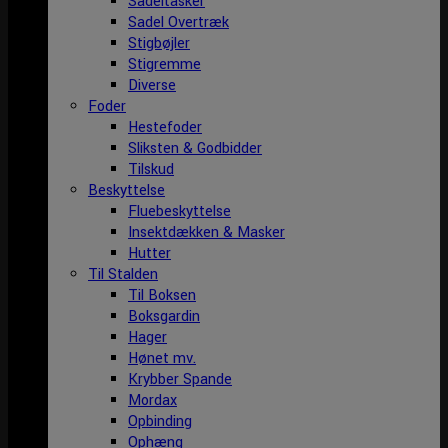
Sadeltasker
Sadel Overtræk
Stigbøjler
Stigremme
Diverse
Foder
Hestefoder
Sliksten & Godbidder
Tilskud
Beskyttelse
Fluebeskyttelse
Insektdækken & Masker
Hutter
Til Stalden
Til Boksen
Boksgardin
Hager
Hønet mv.
Krybber Spande
Mordax
Opbinding
Ophæng