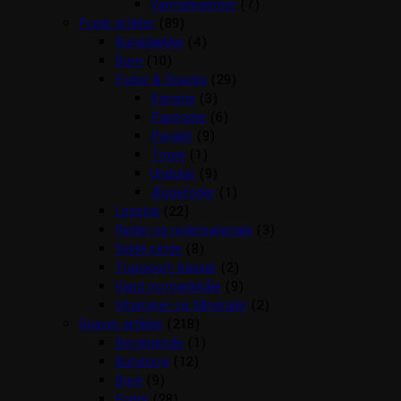
Varmelegemer
(7)
Fugle artikler
(89)
Bunddække
(4)
Bure
(10)
Foder & Snacks
(29)
Kanarie
(3)
Papegøje
(6)
Parakit
(9)
Trope
(1)
Undulat
(9)
Æggefoder
(1)
Legetøj
(22)
Reder og redemateriale
(3)
Sidde pinde
(8)
Transport Kasser
(2)
Vand og madskåle
(9)
Vitaminer og Mineraler
(2)
Gnaver artikler
(218)
Beroligende
(1)
Bundstrø
(12)
Bure
(9)
Foder
(28)