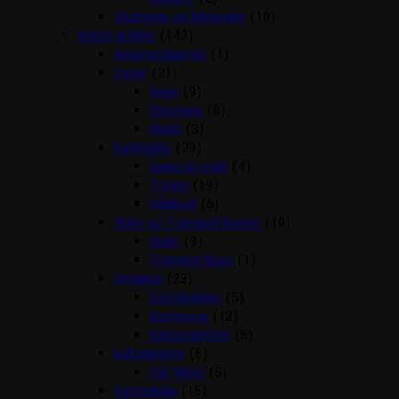
Vitaminer og Mineraler
(10)
Katte artikler
(142)
Angstproblemer
(1)
Foder
(21)
Arion
(9)
Chicopee
(8)
Mush
(3)
Godbidder
(29)
Græs og malt
(4)
Treats
(19)
Vådkost
(6)
Huler og Transportkasser
(10)
Huler
(9)
Transportbure
(1)
Hygiejne
(23)
Kattebakker
(5)
Kattegrus
(12)
Kattetoiletter
(5)
kattelemme
(5)
Cat Mate
(5)
Katteskåle
(15)