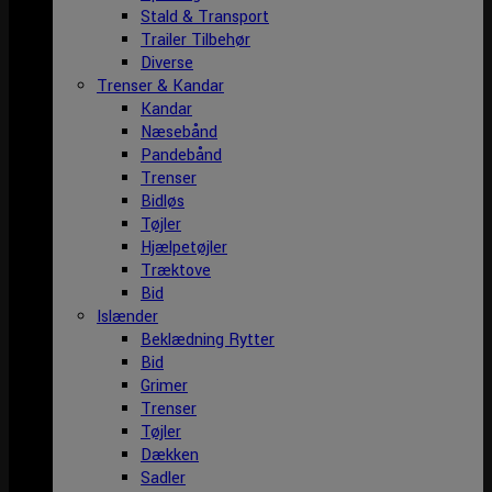
Stald & Transport
Trailer Tilbehør
Diverse
Trenser & Kandar
Kandar
Næsebånd
Pandebånd
Trenser
Bidløs
Tøjler
Hjælpetøjler
Træktove
Bid
Islænder
Beklædning Rytter
Bid
Grimer
Trenser
Tøjler
Dækken
Sadler