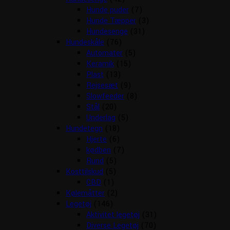
Hunde puder
(7)
Hunde Tæpper
(3)
Hundesenge
(31)
Hundeskåle
(76)
Automater
(5)
Keramik
(15)
Plast
(13)
Rejsesæt
(9)
Slowfeeder
(8)
Stål
(20)
Underlag
(5)
Hundetegn
(18)
Hjerte
(6)
kødben
(7)
Rund
(5)
Kosttilskud
(5)
CBD
(1)
Kølemåtter
(2)
Legetøj
(146)
Aktivitet legetøj
(31)
Diverse Legetøj
(70)