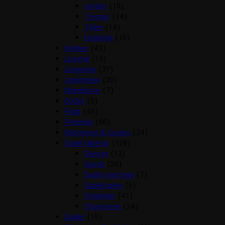
strigler
(10)
Trenser
(14)
Tøjler
(14)
Underlag
(10)
Klokker
(43)
Legetøj
(19)
Longering
(31)
Læderpleje
(20)
Mundkurve
(7)
Outlet
(5)
Pads
(45)
Pelspleje
(56)
Rebgrimer & Cordeo
(24)
Sadel tilbehør
(129)
Diverse
(12)
Gjorde
(35)
Sadel overtræk
(7)
Sadeltasker
(5)
Stigbøjler
(41)
Stigremme
(24)
Sadler
(15)