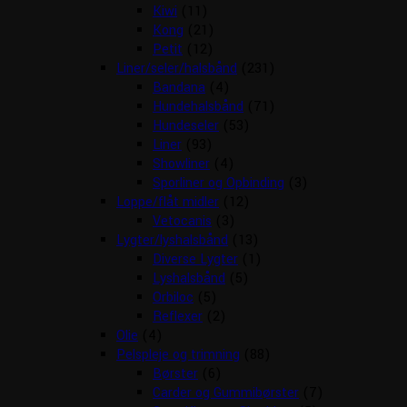
Kiwi
(11)
Kong
(21)
Petit
(12)
Liner/seler/halsbånd
(231)
Bandana
(4)
Hundehalsbånd
(71)
Hundeseler
(53)
Liner
(93)
Showliner
(4)
Sporliner og Opbinding
(3)
Loppe/flåt midler
(12)
Vetocanis
(3)
Lygter/lyshalsbånd
(13)
Diverse Lygter
(1)
Lyshalsbånd
(5)
Orbiloc
(5)
Reflexer
(2)
Olie
(4)
Pelspleje og trimning
(88)
Børster
(6)
Carder og Gummibørster
(7)