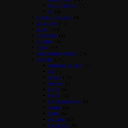
Stald/Transport
(4)
Uld
(3)
Fortøj og martingal
(9)
Gamascher
(73)
Grimer
(139)
Hestefoder
(3)
Hovpleje
(26)
Hutter
(49)
Insektdækken/Masker
(46)
Islænder
(141)
Beklædning Rytter
(14)
Bid
(7)
Diverse
(13)
Dækken
(6)
Gjorde
(5)
Grimer
(15)
Insektbeskyttelse
(5)
Klokker
(6)
Sadler
(5)
Stigbøjler
(6)
Stigremme
(9)