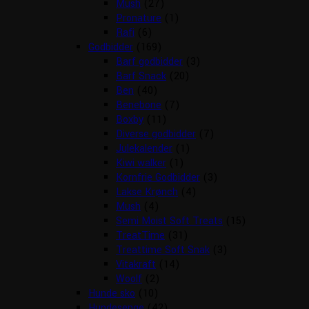
Mush
(27)
Pronature
(1)
Rafi
(6)
Godbidder
(169)
Barf godbidder
(3)
Barf Snack
(20)
Ben
(40)
Benebone
(7)
Boxby
(11)
Diverse godbidder
(7)
Julekalender
(1)
Kiwi walker
(1)
Kornfrie Godbidder
(3)
Lakse Krønch
(4)
Mush
(4)
Semi Moist Soft Treats
(15)
TreatTime
(31)
Treattime Soft Snak
(3)
Vitakraft
(14)
Woolf
(2)
Hunde sko
(10)
Hundesenge
(42)