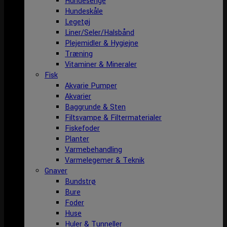
Hundesenge
Hundeskåle
Legetøj
Liner/Seler/Halsbånd
Plejemidler & Hygiejne
Træning
Vitaminer & Mineraler
Fisk
Akvarie Pumper
Akvarier
Baggrunde & Sten
Filtsvampe & Filtermaterialer
Fiskefoder
Planter
Varmebehandling
Varmelegemer & Teknik
Gnaver
Bundstrø
Bure
Foder
Huse
Huler & Tunneller