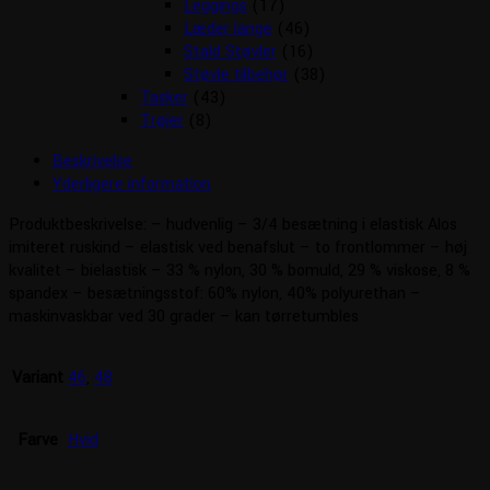
Leggings
(17)
Læder lange
(46)
Stald Støvler
(16)
Støvle tilbehør
(38)
Tasker
(43)
Trøjer
(8)
Beskrivelse
Yderligere information
Produktbeskrivelse: – hudvenlig – 3/4 besætning i elastisk Alos
imiteret ruskind – elastisk ved benafslut – to frontlommer – høj
kvalitet – bielastisk – 33 % nylon, 30 % bomuld, 29 % viskose, 8 %
spandex – besætningsstof: 60% nylon, 40% polyurethan –
maskinvaskbar ved 30 grader – kan tørretumbles
Variant
46
,
48
Farve
Hvid