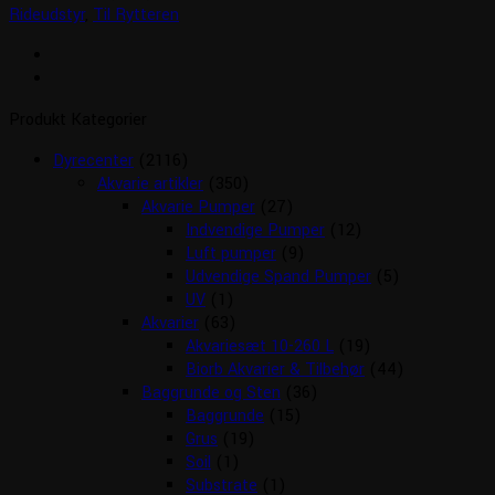
Rideudstyr
,
Til Rytteren
Produkt Kategorier
Dyrecenter
(2116)
Akvarie artikler
(350)
Akvarie Pumper
(27)
Indvendige Pumper
(12)
Luft pumper
(9)
Udvendige Spand Pumper
(5)
UV
(1)
Akvarier
(63)
Akvariesæt 10-260 L
(19)
Biorb Akvarier & Tilbehør
(44)
Baggrunde og Sten
(36)
Baggrunde
(15)
Grus
(19)
Soil
(1)
Substrate
(1)