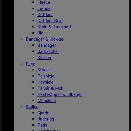
Fleece
Lænde
Outdoor
Outdoor Rain
Stald & Transport
Uld
Bandager & Klokker
Bandager
Gamascher
Klokker
Pleje
Strigler
Pelspleje
Hovpleje
Til Sår & Muk
Hesteklipper & Tilbehør
Mundkurv
Sadler
Gjorde
Underlag
Pads