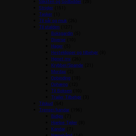
Sliksten og Godbidder
(28)
Strigler
(151)
Tasker
(1)
Til sår og muk
(26)
Til stalden
(127)
Boksgardin
(5)
Diverse
(10)
Hager
(5)
Hesteklipper og tilbehør
(8)
Hønet mv
(26)
Krybber/Spande
(21)
Mordax
(2)
Opbinding
(18)
Ophæng
(12)
Til Boksen
(10)
Trailer Tilbehør
(3)
Tilskud
(54)
Trenser/kandar
(196)
Bidløs
(7)
Hjælpe Tøjler
(8)
Kandar
(7)
Næsebånd
(14)