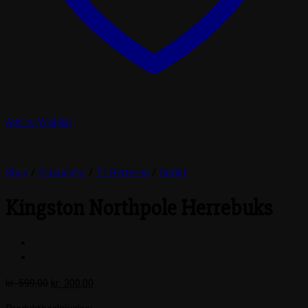
Add to Wishlist
Shop
/
Rideudstyr
/
Til Rytteren
/
Outlet
Kingston Northpole Herrebuks
Den
Den
kr.
599,00
kr.
300,00
oprindelige
aktuelle