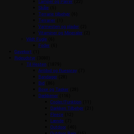
Lamper og Pærer
(22)
Skåle
(5)
Terrarie tilbehør
(6)
Terrarier
(1)
Varmesten og plader
(2)
Vitaminer og Mineraler
(2)
Vildt Fugle
(6)
Foder
(6)
Gavekort
(1)
Rideudstyr
(3080)
Til Hesten
(1879)
Antibid og fluespray
(7)
Bandager
(28)
Bid
(86)
Boxe og Tasker
(28)
Dækkener
(116)
Cooler/Funktion
(11)
Dækken Tilbehør
(21)
Fleece
(12)
Lænde
(7)
Outdoor
(40)
Outdoor Rain
(15)