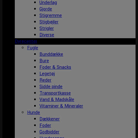
Underlag
Gjorde
Stigremme
Stigbøjler
Strigler
Diverse
Dyrecenter
Fugle
Bunddække
Bure
Foder & Snacks
Legetøj
Reder
Sidde pinde
Transportkasse
Vand & Madskåle
Vitaminer & Mineraler
Hunde
Dækkener
Foder
Godbidder