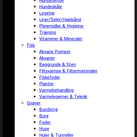
Hundesenge
Hundeskåle
Legetøj
Liner/Seler/Halsbånd
Plejemidler & Hygiejne
Træning
Vitaminer & Mineraler
Fisk
Akvarie Pumper
Akvarier
Baggrunde & Sten
Filtsvampe & Filtermaterialer
Fiskefoder
Planter
Varmebehandling
Varmelegemer & Teknik
Gnaver
Bundstrø
Bure
Foder
Huse
Huler & Tunneller