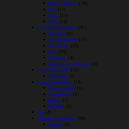
Diverse Legetøj
(70)
Kiwi
(11)
Kong
(21)
Petit
(12)
Liner/seler/halsbånd
(231)
Bandana
(4)
Hundehalsbånd
(71)
Hundeseler
(53)
Liner
(93)
Showliner
(4)
Sporliner og Opbinding
(3)
Loppe/flåt midler
(12)
Vetocanis
(3)
Lygter/lyshalsbånd
(13)
Diverse Lygter
(1)
Lyshalsbånd
(5)
Orbiloc
(5)
Reflexer
(2)
Olie
(4)
Pelspleje og trimning
(88)
Børster
(6)