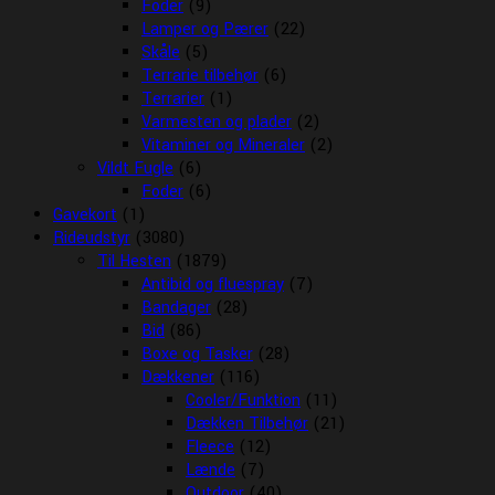
Foder
(9)
Lamper og Pærer
(22)
Skåle
(5)
Terrarie tilbehør
(6)
Terrarier
(1)
Varmesten og plader
(2)
Vitaminer og Mineraler
(2)
Vildt Fugle
(6)
Foder
(6)
Gavekort
(1)
Rideudstyr
(3080)
Til Hesten
(1879)
Antibid og fluespray
(7)
Bandager
(28)
Bid
(86)
Boxe og Tasker
(28)
Dækkener
(116)
Cooler/Funktion
(11)
Dækken Tilbehør
(21)
Fleece
(12)
Lænde
(7)
Outdoor
(40)