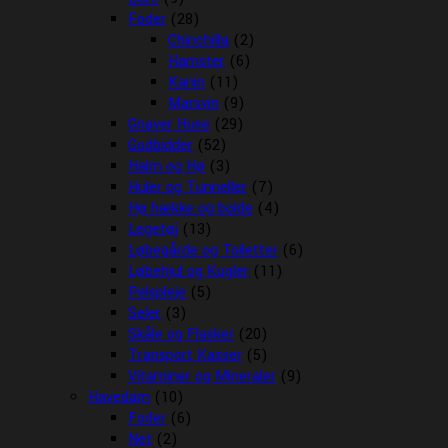
Foder
(28)
Chinchilla
(2)
Hamster
(6)
Kanin
(11)
Marsvin
(9)
Gnaver Huse
(29)
Godbidder
(52)
Halm og Hø
(3)
Huler og Tunneller
(7)
Hø hække og bolde
(4)
Legetøj
(13)
Løbegårde og Toiletter
(6)
Løbehjul og Kugler
(11)
Pelspleje
(5)
Seler
(3)
Skåle og Flasker
(20)
Transport Kasser
(5)
Vitaminer og Mineraler
(9)
Havedam
(10)
Foder
(6)
Net
(2)