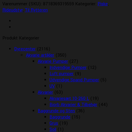
Varenummer (SKU):
8718369319559
Kategorier:
Piske
,
Rideudstyr
,
Til Rytteren
Produkt Kategorier
Dyrecenter
(2116)
Akvarie artikler
(350)
Akvarie Pumper
(27)
Indvendige Pumper
(12)
Luft pumper
(9)
Udvendige Spand Pumper
(5)
UV
(1)
Akvarier
(63)
Akvariesæt 10-260 L
(19)
Biorb Akvarier & Tilbehør
(44)
Baggrunde og Sten
(36)
Baggrunde
(15)
Grus
(19)
Soil
(1)