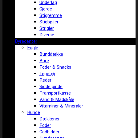
Underlag
Gjorde
Stigremme
Stigbøjler
Strigler
Diverse
Dyrecenter
Fugle
Bunddække
Bure
Foder & Snacks
Legetøj
Reder
Sidde pinde
Transportkasse
Vand & Madskåle
Vitaminer & Mineraler
Hunde
Dækkener
Foder
Godbidder