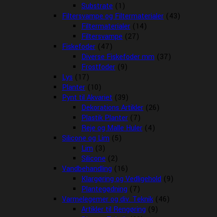
Substrate
(1)
Filtersvampe og Filtermaterialer
(43)
Filtermaterialer
(14)
Filtersvampe
(27)
Fiskefoder
(47)
Diverse Fiskefoder mm
(37)
Frostfoder
(9)
Lys
(17)
Planter
(10)
Pynt til Akvariet
(39)
Dekorations Artikler
(26)
Plastik Planter
(7)
Reje og Malle Huler
(4)
Silicone og Lim
(5)
Lim
(3)
Silicone
(2)
Vandbehandling
(16)
Klargøring og Vedligehold
(9)
Plantegødning
(7)
Varmelegemer og div. Teknik
(46)
Artikler til Rengøring
(9)