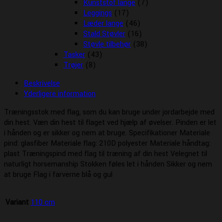
Kunststof lange
(7)
Leggings
(17)
Læder lange
(46)
Stald Støvler
(16)
Støvle tilbehør
(38)
Tasker
(43)
Trøjer
(8)
Beskrivelse
Yderligere information
Træningsstok med flag, som du kan bruge under jordarbejde med
din hest. Væn din hest til flaget ved hjælp af øvelser. Pinden er let
i hånden og er sikker og nem at bruge. Specifikationer Materiale
pind: glasfiber Materiale flag: 210D polyester Materiale håndtag:
plast Træningspind med flag til træning af din hest Velegnet til
naturligt horsemanship Stokken føles let i hånden Sikker og nem
at bruge Flag i farverne blå og gul
Variant
110 cm