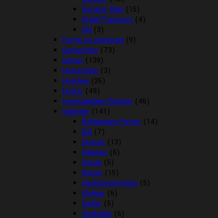
Outdoor Rain
(15)
Stald/Transport
(4)
Uld
(3)
Fortøj og martingal
(9)
Gamascher
(73)
Grimer
(139)
Hestefoder
(3)
Hovpleje
(26)
Hutter
(49)
Insektdækken/Masker
(46)
Islænder
(141)
Beklædning Rytter
(14)
Bid
(7)
Diverse
(13)
Dækken
(6)
Gjorde
(5)
Grimer
(15)
Insektbeskyttelse
(5)
Klokker
(6)
Sadler
(5)
Stigbøjler
(6)