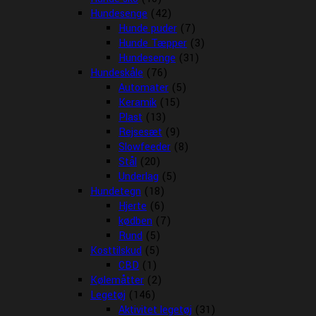
Hundesenge
(42)
Hunde puder
(7)
Hunde Tæpper
(3)
Hundesenge
(31)
Hundeskåle
(76)
Automater
(5)
Keramik
(15)
Plast
(13)
Rejsesæt
(9)
Slowfeeder
(8)
Stål
(20)
Underlag
(5)
Hundetegn
(18)
Hjerte
(6)
kødben
(7)
Rund
(5)
Kosttilskud
(5)
CBD
(1)
Kølemåtter
(2)
Legetøj
(146)
Aktivitet legetøj
(31)