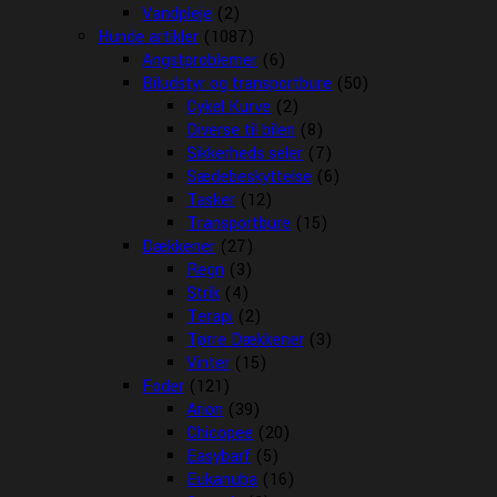
Vandpleje
(2)
Hunde artikler
(1087)
Angstproblemer
(6)
Biludstyr og transportbure
(50)
Cykel Kurve
(2)
Diverse til bilen
(8)
Sikkerheds seler
(7)
Sædebeskyttelse
(6)
Tasker
(12)
Transportbure
(15)
Dækkener
(27)
Regn
(3)
Strik
(4)
Terapi
(2)
Tørre Dækkener
(3)
Vinter
(15)
Foder
(121)
Arion
(39)
Chicopee
(20)
Easybarf
(5)
Eukanuba
(16)