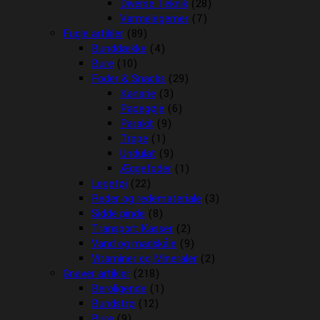
Diverse Teknik
(28)
Varmelegemer
(7)
Fugle artikler
(89)
Bunddække
(4)
Bure
(10)
Foder & Snacks
(29)
Kanarie
(3)
Papegøje
(6)
Parakit
(9)
Trope
(1)
Undulat
(9)
Æggefoder
(1)
Legetøj
(22)
Reder og redemateriale
(3)
Sidde pinde
(8)
Transport Kasser
(2)
Vand og madskåle
(9)
Vitaminer og Mineraler
(2)
Gnaver artikler
(218)
Beroligende
(1)
Bundstrø
(12)
Bure
(9)