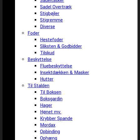
Sadeltasker
Sadel Overtræk
Stigbøjler
Stigremme
Diverse
Foder
Hestefoder
Sliksten & Godbidder
Tilskud
Beskyttelse
Fluebeskyttelse
Insektdækken & Masker
Hutter
Til Stalden
Til Boksen
Boksgardin
Hager
Hønet mv.
Krybber Spande
Mordax
Opbinding
Ophæng