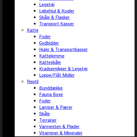
Legetøj
Løbehjul & Kugler
Skåle & Flasker
Transport Kasser
Katte
Foder
Godbidder
Huler & Transportkasser
Kattelemme
Katteskåle
Kradsemiljøer & Legetøj
Loppe/Flåt Midler
Reptil
Bunddække
Fauna Boxe
Foder
Lamper & Pærer
Skåle
Terrarier
Varmesten & Plader
Vitaminer & Mineraler