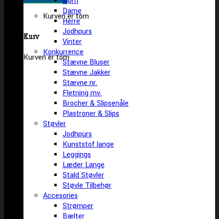
Børn
Dame
Kurven er tom
Herre
Jodhpurs
Kurv
Vinter
Konkurrence
Kurven er tom
Stævne Bluser
Stævne Jakker
Stævne nr.
Fletning mv.
Brocher & Slipsenåle
Plastroner & Slips
Støvler
Jodhpurs
Kunststof lange
Leggings
Læder Lange
Stald Støvler
Støvle Tilbehør
Accesories
Strømper
Bælter