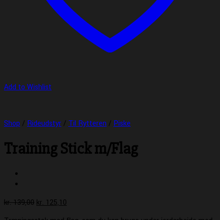
Add to Wishlist
Shop
/
Rideudstyr
/
Til Rytteren
/
Piske
Training Stick m/Flag
Den
Den
kr.
139,00
kr.
125,10
oprindelige
aktuelle