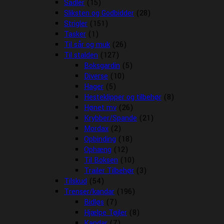
Sadler
(15)
Sliksten og Godbidder
(28)
Strigler
(151)
Tasker
(1)
Til sår og muk
(26)
Til stalden
(127)
Boksgardin
(5)
Diverse
(10)
Hager
(5)
Hesteklipper og tilbehør
(8)
Hønet mv
(26)
Krybber/Spande
(21)
Mordax
(2)
Opbinding
(18)
Ophæng
(12)
Til Boksen
(10)
Trailer Tilbehør
(3)
Tilskud
(54)
Trenser/kandar
(196)
Bidløs
(7)
Hjælpe Tøjler
(8)
Kandar
(7)