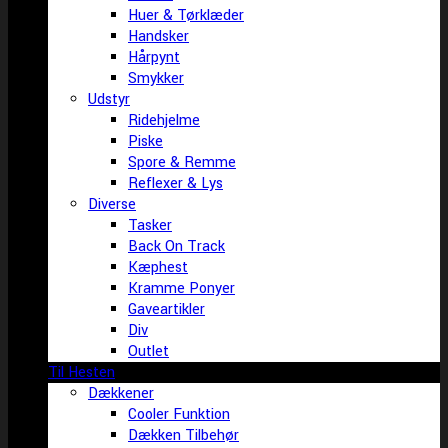
Huer & Tørklæder
Handsker
Hårpynt
Smykker
Udstyr
Ridehjelme
Piske
Spore & Remme
Reflexer & Lys
Diverse
Tasker
Back On Track
Kæphest
Kramme Ponyer
Gaveartikler
Div
Outlet
Til Hesten
Dækkener
Cooler Funktion
Dækken Tilbehør