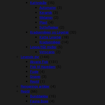
Katteskåle
(15)
Automater
(3)
Keramik
(3)
Melamin
(2)
Plast
(4)
Sutteflasker
(2)
Kradsemiljøer og Legetøj
(32)
Katte Legetøj
(18)
Kradsemiljøer
(14)
Loppe/flåt midler
(5)
Vetocanis
(2)
Levende dyr
(144)
Akvarie Fisk
(131)
Fisk til Havedam
(5)
Fugle
(4)
Gnaver
(3)
Reptil
(1)
Rengørings artikler
(4)
Reptil
(66)
Bunddække
(15)
Fauna Boxe
(4)