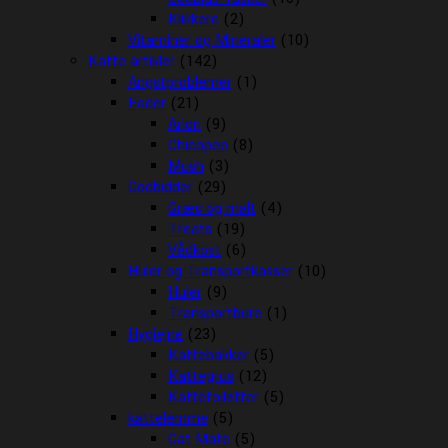
Klikkere
(2)
Vitaminer og Mineraler
(10)
Katte artikler
(142)
Angstproblemer
(1)
Foder
(21)
Arion
(9)
Chicopee
(8)
Mush
(3)
Godbidder
(29)
Græs og malt
(4)
Treats
(19)
Vådkost
(6)
Huler og Transportkasser
(10)
Huler
(9)
Transportbure
(1)
Hygiejne
(23)
Kattebakker
(5)
Kattegrus
(12)
Kattetoiletter
(5)
kattelemme
(5)
Cat Mate
(5)