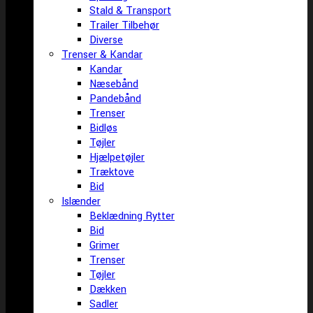
Stald & Transport
Trailer Tilbehør
Diverse
Trenser & Kandar
Kandar
Næsebånd
Pandebånd
Trenser
Bidløs
Tøjler
Hjælpetøjler
Træktove
Bid
Islænder
Beklædning Rytter
Bid
Grimer
Trenser
Tøjler
Dækken
Sadler