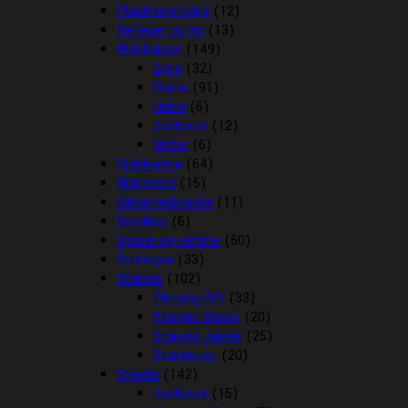
Plastroner/slips
(12)
Reflexer og lys
(13)
Ridebukser
(149)
Børn
(32)
Dame
(91)
Herre
(6)
Jodhpurs
(12)
Vinter
(6)
Ridehjelme
(64)
Rideveste
(15)
Sikkerhedsveste
(11)
Smykker
(6)
Sporer og remme
(50)
Strømper
(33)
Stævne
(102)
Fletning MV
(33)
Stævne Bluser
(20)
Stævne Jakker
(25)
Stævne nr.
(20)
Støvler
(142)
Jodhpurs
(15)