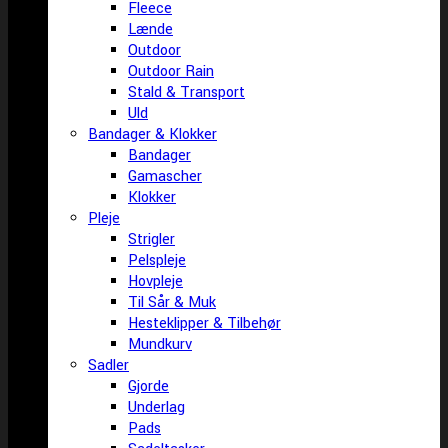
Fleece
Lænde
Outdoor
Outdoor Rain
Stald & Transport
Uld
Bandager & Klokker
Bandager
Gamascher
Klokker
Pleje
Strigler
Pelspleje
Hovpleje
Til Sår & Muk
Hesteklipper & Tilbehør
Mundkurv
Sadler
Gjorde
Underlag
Pads