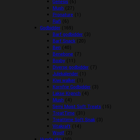
Genesis
(6)
Mush
(27)
Pronature
(1)
Rafi
(6)
Godbidder
(169)
Barf godbidder
(3)
Barf Snack
(20)
Ben
(40)
Benebone
(7)
Boxby
(11)
Diverse godbidder
(7)
Julekalender
(1)
Kiwi walker
(1)
Kornfrie Godbidder
(3)
Lakse Krønch
(4)
Mush
(4)
Semi Moist Soft Treats
(15)
TreatTime
(31)
Treattime Soft Snak
(3)
Vitakraft
(14)
Woolf
(2)
Hunde sko
(10)