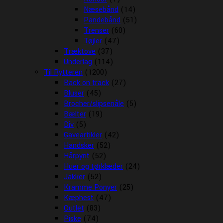
Næsebånd
(14)
Pandebånd
(51)
Trenser
(60)
Tøjler
(47)
Træktove
(37)
Underlag
(114)
Til Rytteren
(1200)
Back on track
(27)
Bluser
(45)
Brocher/slipsenåle
(5)
Bælter
(19)
Div
(5)
Gaveartikler
(42)
Handsker
(52)
Hårpynt
(52)
Huer og tørklæder
(24)
Jakker
(52)
Kramme Ponyer
(25)
Kæphest
(47)
Outlet
(83)
Piske
(74)