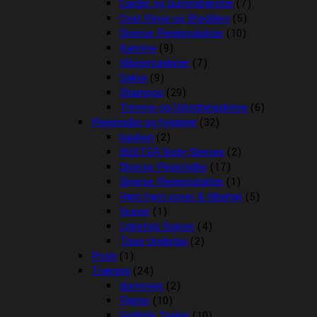
Carder og Gummibørster
(7)
Coat Kings og Shedders
(5)
Diverse Plejeprodukter
(10)
Kamme
(9)
Klippemaskiner
(7)
Sakse
(9)
Shampoo
(29)
Trimme og Udredningsknive
(6)
Plejemidler og hygiejne
(32)
bagben
(2)
BUSTER Body Sleeves
(2)
Diverse Plejemidler
(17)
Diverse Plejeprodukter
(1)
Høm høm poser & tilbehør
(5)
Kraver
(1)
Løbetids Bukser
(4)
Tisse Underlag
(2)
Pools
(1)
Træning
(24)
dummyer
(2)
Fløjter
(10)
Godbids Tasker
(10)