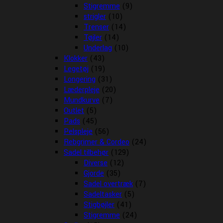
Stigremme
(9)
strigler
(10)
Trenser
(14)
Tøjler
(14)
Underlag
(10)
Klokker
(43)
Legetøj
(19)
Longering
(31)
Læderpleje
(20)
Mundkurve
(7)
Outlet
(5)
Pads
(45)
Pelspleje
(56)
Rebgrimer & Cordeo
(24)
Sadel tilbehør
(129)
Diverse
(12)
Gjorde
(35)
Sadel overtræk
(7)
Sadeltasker
(5)
Stigbøjler
(41)
Stigremme
(24)