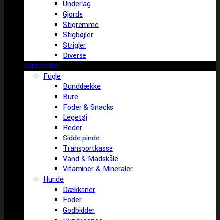
Underlag
Gjorde
Stigremme
Stigbøjler
Strigler
Diverse
Dyrecenter
Fugle
Bunddække
Bure
Foder & Snacks
Legetøj
Reder
Sidde pinde
Transportkasse
Vand & Madskåle
Vitaminer & Mineraler
Hunde
Dækkener
Foder
Godbidder