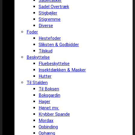
Sadeltasker
Sadel Overtræk
Stigbøjler
Stigremme
Diverse
Foder
Hestefoder
Sliksten & Godbidder
Tilskud
Beskyttelse
Fluebeskyttelse
Insektdækken & Masker
Hutter
Til Stalden
Til Boksen
Boksgardin
Hager
Hønet mv.
Krybber Spande
Mordax
Opbinding
Ophæng