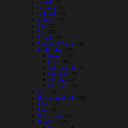
Legetøj
(19)
Longering
(31)
Læderpleje
(20)
Mundkurve
(7)
Outlet
(5)
Pads
(45)
Pelspleje
(56)
Rebgrimer & Cordeo
(24)
Sadel tilbehør
(129)
Diverse
(12)
Gjorde
(35)
Sadel overtræk
(7)
Sadeltasker
(5)
Stigbøjler
(41)
Stigremme
(24)
Sadler
(15)
Sliksten og Godbidder
(28)
Strigler
(151)
Tasker
(1)
Til sår og muk
(26)
Til stalden
(127)