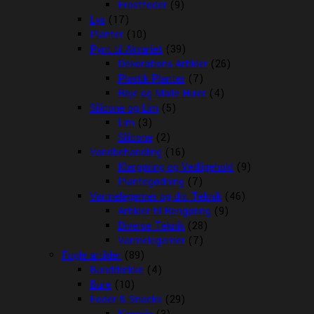
Frostfoder
(9)
Lys
(17)
Planter
(10)
Pynt til Akvariet
(39)
Dekorations Artikler
(26)
Plastik Planter
(7)
Reje og Malle Huler
(4)
Silicone og Lim
(5)
Lim
(3)
Silicone
(2)
Vandbehandling
(16)
Klargøring og Vedligehold
(9)
Plantegødning
(7)
Varmelegemer og div. Teknik
(46)
Artikler til Rengøring
(9)
Diverse Teknik
(28)
Varmelegemer
(7)
Fugle artikler
(89)
Bunddække
(4)
Bure
(10)
Foder & Snacks
(29)