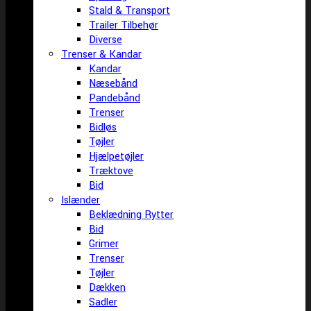
Stald & Transport
Trailer Tilbehør
Diverse
Trenser & Kandar
Kandar
Næsebånd
Pandebånd
Trenser
Bidløs
Tøjler
Hjælpetøjler
Træktove
Bid
Islænder
Beklædning Rytter
Bid
Grimer
Trenser
Tøjler
Dækken
Sadler