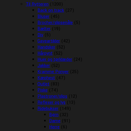
Til Rytteren
(1200)
Back on track
(27)
Bluser
(45)
Brocher/slipsenåle
(5)
Bælter
(19)
Div
(5)
Gaveartikler
(42)
Handsker
(52)
Hårpynt
(52)
Huer og tørklæder
(24)
Jakker
(52)
Kramme Ponyer
(25)
Kæphest
(47)
Outlet
(83)
Piske
(74)
Plastroner/slips
(12)
Reflexer og lys
(13)
Ridebukser
(149)
Børn
(32)
Dame
(91)
Herre
(6)