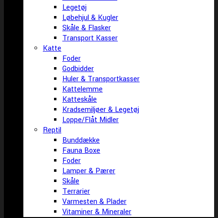
Legetøj
Løbehjul & Kugler
Skåle & Flasker
Transport Kasser
Katte
Foder
Godbidder
Huler & Transportkasser
Kattelemme
Katteskåle
Kradsemiljøer & Legetøj
Loppe/Flåt Midler
Reptil
Bunddække
Fauna Boxe
Foder
Lamper & Pærer
Skåle
Terrarier
Varmesten & Plader
Vitaminer & Mineraler