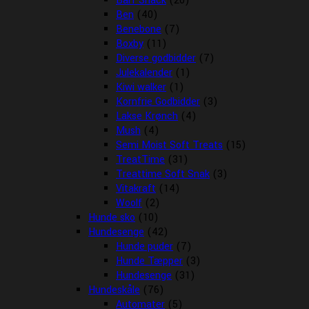
Barf Snack
(20)
Ben
(40)
Benebone
(7)
Boxby
(11)
Diverse godbidder
(7)
Julekalender
(1)
Kiwi walker
(1)
Kornfrie Godbidder
(3)
Lakse Krønch
(4)
Mush
(4)
Semi Moist Soft Treats
(15)
TreatTime
(31)
Treattime Soft Snak
(3)
Vitakraft
(14)
Woolf
(2)
Hunde sko
(10)
Hundesenge
(42)
Hunde puder
(7)
Hunde Tæpper
(3)
Hundesenge
(31)
Hundeskåle
(76)
Automater
(5)