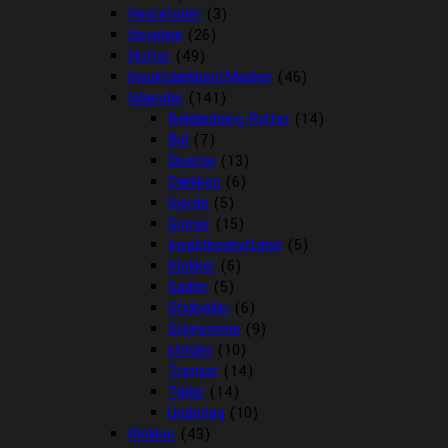
Hestefoder
(3)
Hovpleje
(26)
Hutter
(49)
Insektdækken/Masker
(46)
Islænder
(141)
Beklædning Rytter
(14)
Bid
(7)
Diverse
(13)
Dækken
(6)
Gjorde
(5)
Grimer
(15)
Insektbeskyttelse
(5)
Klokker
(6)
Sadler
(5)
Stigbøjler
(6)
Stigremme
(9)
strigler
(10)
Trenser
(14)
Tøjler
(14)
Underlag
(10)
Klokker
(43)