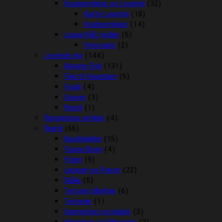
Kradsemiljøer og Legetøj
(32)
Katte Legetøj
(18)
Kradsemiljøer
(14)
Loppe/flåt midler
(5)
Vetocanis
(2)
Levende dyr
(144)
Akvarie Fisk
(131)
Fisk til Havedam
(5)
Fugle
(4)
Gnaver
(3)
Reptil
(1)
Rengørings artikler
(4)
Reptil
(66)
Bunddække
(15)
Fauna Boxe
(4)
Foder
(9)
Lamper og Pærer
(22)
Skåle
(5)
Terrarie tilbehør
(6)
Terrarier
(1)
Varmesten og plader
(2)