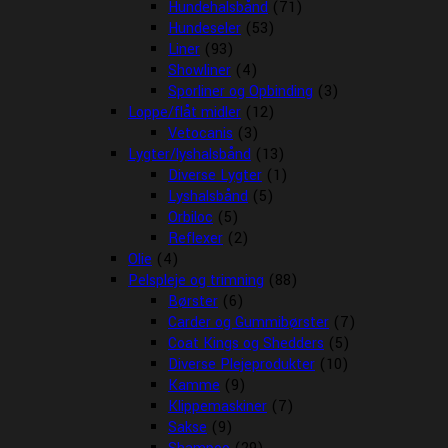
Hundehalsbånd
(71)
Hundeseler
(53)
Liner
(93)
Showliner
(4)
Sporliner og Opbinding
(3)
Loppe/flåt midler
(12)
Vetocanis
(3)
Lygter/lyshalsbånd
(13)
Diverse Lygter
(1)
Lyshalsbånd
(5)
Orbiloc
(5)
Reflexer
(2)
Olie
(4)
Pelspleje og trimning
(88)
Børster
(6)
Carder og Gummibørster
(7)
Coat Kings og Shedders
(5)
Diverse Plejeprodukter
(10)
Kamme
(9)
Klippemaskiner
(7)
Sakse
(9)