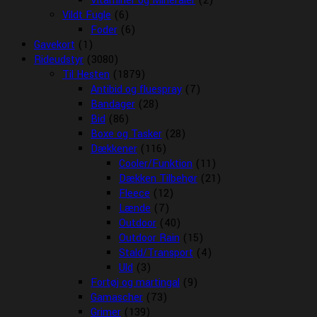
Vitaminer og Mineraler
(2)
Vildt Fugle
(6)
Foder
(6)
Gavekort
(1)
Rideudstyr
(3080)
Til Hesten
(1879)
Antibid og fluespray
(7)
Bandager
(28)
Bid
(86)
Boxe og Tasker
(28)
Dækkener
(116)
Cooler/Funktion
(11)
Dækken Tilbehør
(21)
Fleece
(12)
Lænde
(7)
Outdoor
(40)
Outdoor Rain
(15)
Stald/Transport
(4)
Uld
(3)
Fortøj og martingal
(9)
Gamascher
(73)
Grimer
(139)