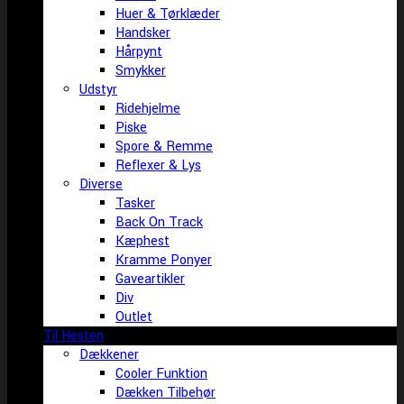
Huer & Tørklæder
Handsker
Hårpynt
Smykker
Udstyr
Ridehjelme
Piske
Spore & Remme
Reflexer & Lys
Diverse
Tasker
Back On Track
Kæphest
Kramme Ponyer
Gaveartikler
Div
Outlet
Til Hesten
Dækkener
Cooler Funktion
Dækken Tilbehør