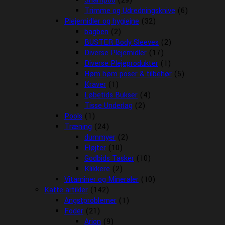
Shampoo
(29)
Trimme og Udredningsknive
(6)
Plejemidler og hygiejne
(32)
bagben
(2)
BUSTER Body Sleeves
(2)
Diverse Plejemidler
(17)
Diverse Plejeprodukter
(1)
Høm høm poser & tilbehør
(5)
Kraver
(1)
Løbetids Bukser
(4)
Tisse Underlag
(2)
Pools
(1)
Træning
(24)
dummyer
(2)
Fløjter
(10)
Godbids Tasker
(10)
Klikkere
(2)
Vitaminer og Mineraler
(10)
Katte artikler
(142)
Angstproblemer
(1)
Foder
(21)
Arion
(9)