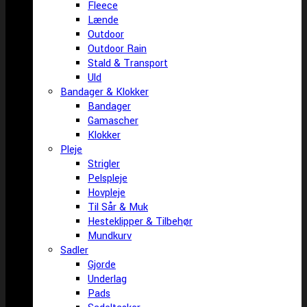
Fleece
Lænde
Outdoor
Outdoor Rain
Stald & Transport
Uld
Bandager & Klokker
Bandager
Gamascher
Klokker
Pleje
Strigler
Pelspleje
Hovpleje
Til Sår & Muk
Hesteklipper & Tilbehør
Mundkurv
Sadler
Gjorde
Underlag
Pads