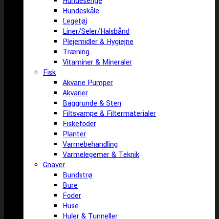
Hundesenge
Hundeskåle
Legetøj
Liner/Seler/Halsbånd
Plejemidler & Hygiejne
Træning
Vitaminer & Mineraler
Fisk
Akvarie Pumper
Akvarier
Baggrunde & Sten
Filtsvampe & Filtermaterialer
Fiskefoder
Planter
Varmebehandling
Varmelegemer & Teknik
Gnaver
Bundstrø
Bure
Foder
Huse
Huler & Tunneller