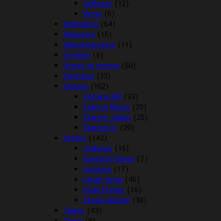
Jodhpurs
(12)
Vinter
(6)
Ridehjelme
(64)
Rideveste
(15)
Sikkerhedsveste
(11)
Smykker
(6)
Sporer og remme
(50)
Strømper
(33)
Stævne
(102)
Fletning MV
(33)
Stævne Bluser
(20)
Stævne Jakker
(25)
Stævne nr.
(20)
Støvler
(142)
Jodhpurs
(15)
Kunststof lange
(7)
Leggings
(17)
Læder lange
(46)
Stald Støvler
(16)
Støvle tilbehør
(38)
Tasker
(43)