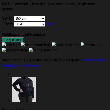
Må ikke anvendes, hvor det tyske motorkøretøjsreglement
gælder.
Variant
Farve
Ryd
Waldhausen LED Halsbånd
Tilføj til kurv
Varenummer (SKU):
4057962210875
Kategorier:
Reflexer og lys
,
Rideudstyr
,
Til Rytteren
Produkt Kategorier