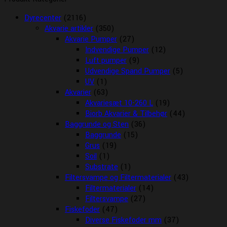
Dyrecenter
(2116)
Akvarie artikler
(350)
Akvarie Pumper
(27)
Indvendige Pumper
(12)
Luft pumper
(9)
Udvendige Spand Pumper
(5)
UV
(1)
Akvarier
(63)
Akvariesæt 10-260 L
(19)
Biorb Akvarier & Tilbehør
(44)
Baggrunde og Sten
(36)
Baggrunde
(15)
Grus
(19)
Soil
(1)
Substrate
(1)
Filtersvampe og Filtermaterialer
(43)
Filtermaterialer
(14)
Filtersvampe
(27)
Fiskefoder
(47)
Diverse Fiskefoder mm
(37)