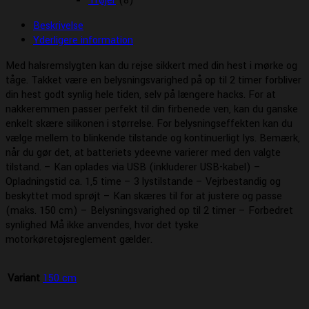
Trøjer
(8)
Beskrivelse
Yderligere information
Med halsremslygten kan du rejse sikkert med din hest i mørke og
tåge. Takket være en belysningsvarighed på op til 2 timer forbliver
din hest godt synlig hele tiden, selv på længere hacks. For at
nakkeremmen passer perfekt til din firbenede ven, kan du ganske
enkelt skære silikonen i størrelse. For belysningseffekten kan du
vælge mellem to blinkende tilstande og kontinuerligt lys. Bemærk,
når du gør det, at batteriets ydeevne varierer med den valgte
tilstand. – Kan oplades via USB (inkluderer USB-kabel) –
Opladningstid ca. 1,5 time – 3 lystilstande – Vejrbestandig og
beskyttet mod sprøjt – Kan skæres til for at justere og passe
(maks. 150 cm) – Belysningsvarighed op til 2 timer – Forbedret
synlighed Må ikke anvendes, hvor det tyske
motorkøretøjsreglement gælder.
Variant
150 cm