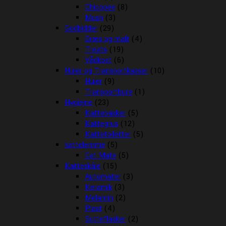
Chicopee
(8)
Mush
(3)
Godbidder
(29)
Græs og malt
(4)
Treats
(19)
Vådkost
(6)
Huler og Transportkasser
(10)
Huler
(9)
Transportbure
(1)
Hygiejne
(23)
Kattebakker
(5)
Kattegrus
(12)
Kattetoiletter
(5)
kattelemme
(5)
Cat Mate
(5)
Katteskåle
(15)
Automater
(3)
Keramik
(3)
Melamin
(2)
Plast
(4)
Sutteflasker
(2)