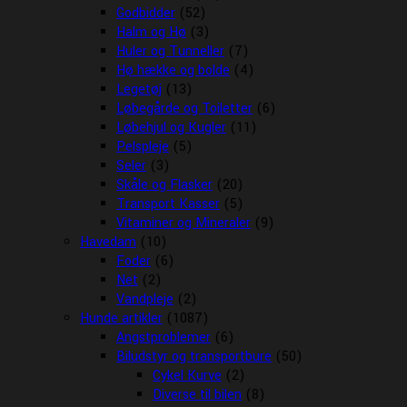
Godbidder
(52)
Halm og Hø
(3)
Huler og Tunneller
(7)
Hø hække og bolde
(4)
Legetøj
(13)
Løbegårde og Toiletter
(6)
Løbehjul og Kugler
(11)
Pelspleje
(5)
Seler
(3)
Skåle og Flasker
(20)
Transport Kasser
(5)
Vitaminer og Mineraler
(9)
Havedam
(10)
Foder
(6)
Net
(2)
Vandpleje
(2)
Hunde artikler
(1087)
Angstproblemer
(6)
Biludstyr og transportbure
(50)
Cykel Kurve
(2)
Diverse til bilen
(8)