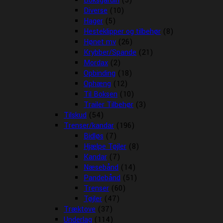
Boksgardin
(5)
Diverse
(10)
Hager
(5)
Hesteklipper og tilbehør
(8)
Hønet mv
(26)
Krybber/Spande
(21)
Mordax
(2)
Opbinding
(18)
Ophæng
(12)
Til Boksen
(10)
Trailer Tilbehør
(3)
Tilskud
(54)
Trenser/kandar
(196)
Bidløs
(7)
Hjælpe Tøjler
(8)
Kandar
(7)
Næsebånd
(14)
Pandebånd
(51)
Trenser
(60)
Tøjler
(47)
Træktove
(37)
Underlag
(114)