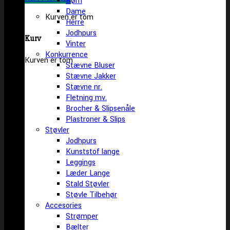
Børn
Dame
Kurven er tom
Herre
Jodhpurs
Kurv
Vinter
Konkurrence
Kurven er tom
Stævne Bluser
Stævne Jakker
Stævne nr.
Fletning mv.
Brocher & Slipsenåle
Plastroner & Slips
Støvler
Jodhpurs
Kunststof lange
Leggings
Læder Lange
Stald Støvler
Støvle Tilbehør
Accesories
Strømper
Bælter