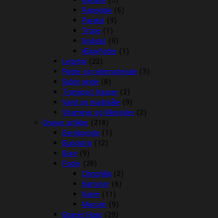
Kanarie
(3)
Papegøje
(6)
Parakit
(9)
Trope
(1)
Undulat
(9)
Æggefoder
(1)
Legetøj
(22)
Reder og redemateriale
(3)
Sidde pinde
(8)
Transport Kasser
(2)
Vand og madskåle
(9)
Vitaminer og Mineraler
(2)
Gnaver artikler
(218)
Beroligende
(1)
Bundstrø
(12)
Bure
(9)
Foder
(28)
Chinchilla
(2)
Hamster
(6)
Kanin
(11)
Marsvin
(9)
Gnaver Huse
(29)