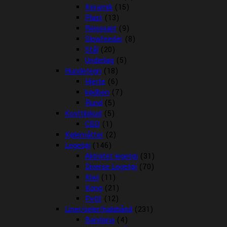
Keramik
(15)
Plast
(13)
Rejsesæt
(9)
Slowfeeder
(8)
Stål
(20)
Underlag
(5)
Hundetegn
(18)
Hjerte
(6)
kødben
(7)
Rund
(5)
Kosttilskud
(5)
CBD
(1)
Kølemåtter
(2)
Legetøj
(146)
Aktivitet legetøj
(31)
Diverse Legetøj
(70)
Kiwi
(11)
Kong
(21)
Petit
(12)
Liner/seler/halsbånd
(231)
Bandana
(4)