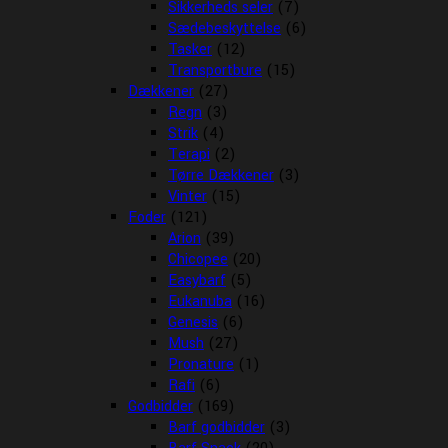
Sikkerheds seler
(7)
Sædebeskyttelse
(6)
Tasker
(12)
Transportbure
(15)
Dækkener
(27)
Regn
(3)
Strik
(4)
Terapi
(2)
Tørre Dækkener
(3)
Vinter
(15)
Foder
(121)
Arion
(39)
Chicopee
(20)
Easybarf
(5)
Eukanuba
(16)
Genesis
(6)
Mush
(27)
Pronature
(1)
Rafi
(6)
Godbidder
(169)
Barf godbidder
(3)