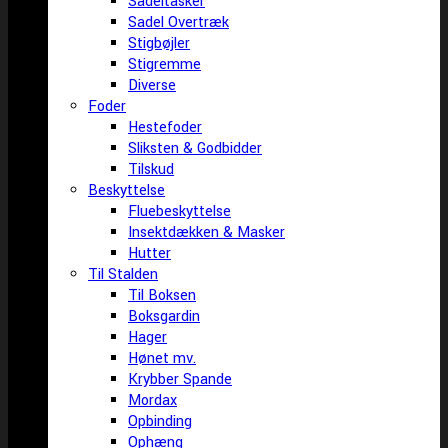
Sadeltasker
Sadel Overtræk
Stigbøjler
Stigremme
Diverse
Foder
Hestefoder
Sliksten & Godbidder
Tilskud
Beskyttelse
Fluebeskyttelse
Insektdækken & Masker
Hutter
Til Stalden
Til Boksen
Boksgardin
Hager
Hønet mv.
Krybber Spande
Mordax
Opbinding
Ophæng