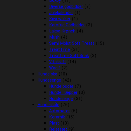
Boxby
(11)
Diverse godbidder
(7)
Julekalender
(1)
Kiwi walker
(1)
Kornfrie Godbidder
(3)
Lakse Krønch
(4)
Mush
(4)
Semi Moist Soft Treats
(15)
TreatTime
(31)
Treattime Soft Snak
(3)
Vitakraft
(14)
Woolf
(2)
Hunde sko
(10)
Hundesenge
(42)
Hunde puder
(7)
Hunde Tæpper
(3)
Hundesenge
(31)
Hundeskåle
(76)
Automater
(5)
Keramik
(15)
Plast
(13)
Rejsesæt
(9)