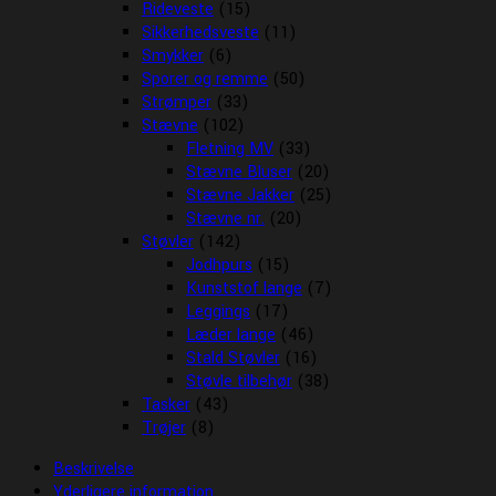
Rideveste
(15)
Sikkerhedsveste
(11)
Smykker
(6)
Sporer og remme
(50)
Strømper
(33)
Stævne
(102)
Fletning MV
(33)
Stævne Bluser
(20)
Stævne Jakker
(25)
Stævne nr.
(20)
Støvler
(142)
Jodhpurs
(15)
Kunststof lange
(7)
Leggings
(17)
Læder lange
(46)
Stald Støvler
(16)
Støvle tilbehør
(38)
Tasker
(43)
Trøjer
(8)
Beskrivelse
Yderligere information