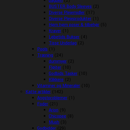
bagben
(2)
BUSTER Body Sleeves
(2)
Diverse Plejemidler
(17)
Diverse Plejeprodukter
(1)
Høm høm poser & tilbehør
(5)
Kraver
(1)
Løbetids Bukser
(4)
Tisse Underlag
(2)
Pools
(1)
Træning
(24)
dummyer
(2)
Fløjter
(10)
Godbids Tasker
(10)
Klikkere
(2)
Vitaminer og Mineraler
(10)
Katte artikler
(142)
Angstproblemer
(1)
Foder
(21)
Arion
(9)
Chicopee
(8)
Mush
(3)
Godbidder
(29)