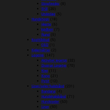
Slowfeeder
(8)
Stål
(20)
Underlag
(5)
Hundetegn
(18)
Hjerte
(6)
kødben
(7)
Rund
(5)
Kosttilskud
(5)
CBD
(1)
Kølemåtter
(2)
Legetøj
(147)
Aktivitet legetøj
(32)
Diverse Legetøj
(70)
Kiwi
(11)
Kong
(21)
Petit
(12)
Liner/seler/halsbånd
(231)
Bandana
(4)
Hundehalsbånd
(71)
Hundeseler
(53)
Liner
(93)