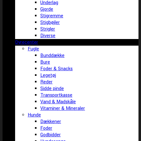
Underlag
Gjorde
Stigremme
Stigbøjler
Strigler
Diverse
Dyrecenter
Fugle
Bunddække
Bure
Foder & Snacks
Legetøj
Reder
Sidde pinde
Transportkasse
Vand & Madskåle
Vitaminer & Mineraler
Hunde
Dækkener
Foder
Godbidder