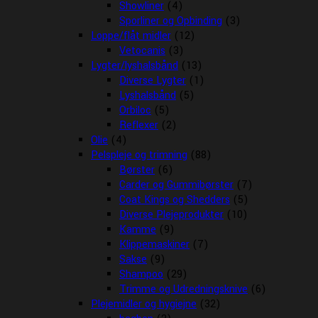
Showliner
(4)
Sporliner og Opbinding
(3)
Loppe/flåt midler
(12)
Vetocanis
(3)
Lygter/lyshalsbånd
(13)
Diverse Lygter
(1)
Lyshalsbånd
(5)
Orbiloc
(5)
Reflexer
(2)
Olie
(4)
Pelspleje og trimning
(88)
Børster
(6)
Carder og Gummibørster
(7)
Coat Kings og Shedders
(5)
Diverse Plejeprodukter
(10)
Kamme
(9)
Klippemaskiner
(7)
Sakse
(9)
Shampoo
(29)
Trimme og Udredningsknive
(6)
Plejemidler og hygiejne
(32)