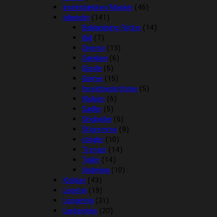
Insektdækken/Masker
(46)
Islænder
(141)
Beklædning Rytter
(14)
Bid
(7)
Diverse
(13)
Dækken
(6)
Gjorde
(5)
Grimer
(15)
Insektbeskyttelse
(5)
Klokker
(6)
Sadler
(5)
Stigbøjler
(6)
Stigremme
(9)
strigler
(10)
Trenser
(14)
Tøjler
(14)
Underlag
(10)
Klokker
(43)
Legetøj
(19)
Longering
(31)
Læderpleje
(20)