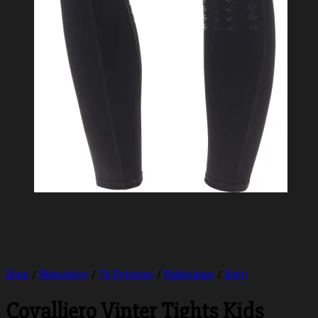
Shop
/
Rideudstyr
/
Til Rytteren
/
Ridebukser
/
Børn
Covalliero Vinter Tights Kids