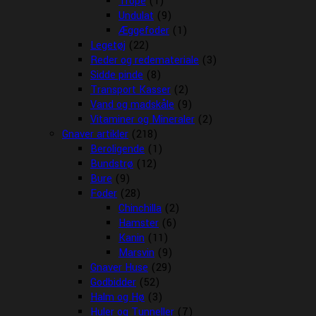
Trope
(1)
Undulat
(9)
Æggefoder
(1)
Legetøj
(22)
Reder og redemateriale
(3)
Sidde pinde
(8)
Transport Kasser
(2)
Vand og madskåle
(9)
Vitaminer og Mineraler
(2)
Gnaver artikler
(218)
Beroligende
(1)
Bundstrø
(12)
Bure
(9)
Foder
(28)
Chinchilla
(2)
Hamster
(6)
Kanin
(11)
Marsvin
(9)
Gnaver Huse
(29)
Godbidder
(52)
Halm og Hø
(3)
Huler og Tunneller
(7)