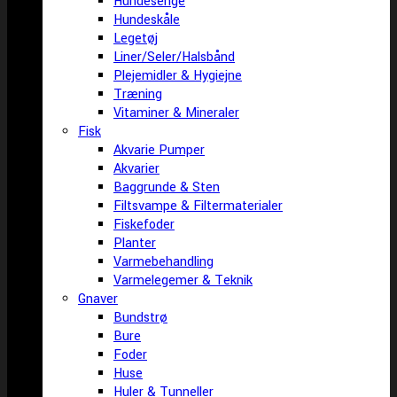
Hundesenge
Hundeskåle
Legetøj
Liner/Seler/Halsbånd
Plejemidler & Hygiejne
Træning
Vitaminer & Mineraler
Fisk
Akvarie Pumper
Akvarier
Baggrunde & Sten
Filtsvampe & Filtermaterialer
Fiskefoder
Planter
Varmebehandling
Varmelegemer & Teknik
Gnaver
Bundstrø
Bure
Foder
Huse
Huler & Tunneller