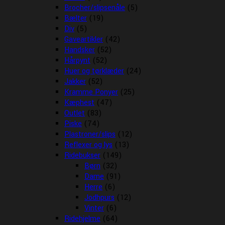
Brocher/slipsenåle
(5)
Bælter
(19)
Div
(5)
Gaveartikler
(42)
Handsker
(52)
Hårpynt
(52)
Huer og tørklæder
(24)
Jakker
(52)
Kramme Ponyer
(25)
Kæphest
(47)
Outlet
(83)
Piske
(74)
Plastroner/slips
(12)
Reflexer og lys
(13)
Ridebukser
(149)
Børn
(32)
Dame
(91)
Herre
(6)
Jodhpurs
(12)
Vinter
(6)
Ridehjelme
(64)