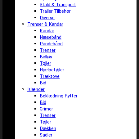
Stald & Transport
Trailer Tilbehør
Diverse
Trenser & Kandar
Kandar
Næsebånd
Pandebånd
Trenser
Bidløs
Tøjler
Hjælpetøjler
Træktove
Bid
Islænder
Beklædning Rytter
Bid
Grimer
Trenser
Tøjler
Dækken
Sadler