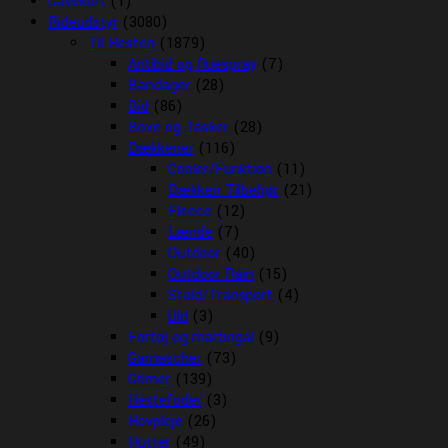
Gavekort
(1)
Rideudstyr
(3080)
Til Hesten
(1879)
Antibid og fluespray
(7)
Bandager
(28)
Bid
(86)
Boxe og Tasker
(28)
Dækkener
(116)
Cooler/Funktion
(11)
Dækken Tilbehør
(21)
Fleece
(12)
Lænde
(7)
Outdoor
(40)
Outdoor Rain
(15)
Stald/Transport
(4)
Uld
(3)
Fortøj og martingal
(9)
Gamascher
(73)
Grimer
(139)
Hestefoder
(3)
Hovpleje
(26)
Hutter
(49)