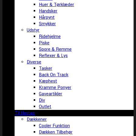
Huer & Tørklæder
Handsker
Hårpynt
Smykker
Udstyr
Ridehjelme
Piske
Spore & Remme
Reflexer & Lys
Diverse
Tasker
Back On Track
Kæphest
Kramme Ponyer
Gaveartikler
Div
Outlet
Til Hesten
Dækkener
Cooler Funktion
Dækken Tilbehør