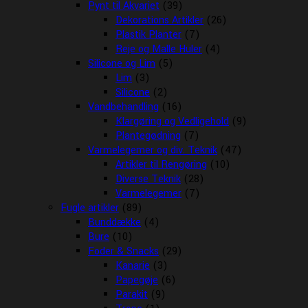
Pynt til Akvariet
(39)
Dekorations Artikler
(26)
Plastik Planter
(7)
Reje og Malle Huler
(4)
Silicone og Lim
(5)
Lim
(3)
Silicone
(2)
Vandbehandling
(16)
Klargøring og Vedligehold
(9)
Plantegødning
(7)
Varmelegemer og div. Teknik
(47)
Artikler til Rengøring
(10)
Diverse Teknik
(28)
Varmelegemer
(7)
Fugle artikler
(89)
Bunddække
(4)
Bure
(10)
Foder & Snacks
(29)
Kanarie
(3)
Papegøje
(6)
Parakit
(9)