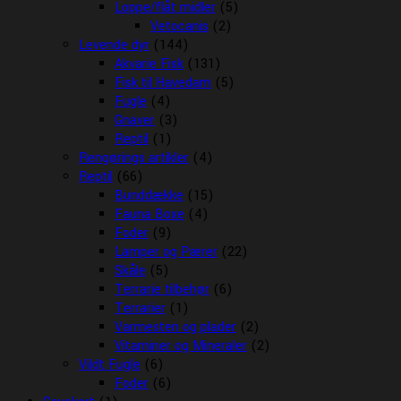
Loppe/flåt midler
(5)
Vetocanis
(2)
Levende dyr
(144)
Akvarie Fisk
(131)
Fisk til Havedam
(5)
Fugle
(4)
Gnaver
(3)
Reptil
(1)
Rengørings artikler
(4)
Reptil
(66)
Bunddække
(15)
Fauna Boxe
(4)
Foder
(9)
Lamper og Pærer
(22)
Skåle
(5)
Terrarie tilbehør
(6)
Terrarier
(1)
Varmesten og plader
(2)
Vitaminer og Mineraler
(2)
Vildt Fugle
(6)
Foder
(6)