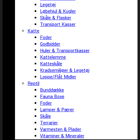
Legetøj
Løbehjul & Kugler
Skåle & Flasker
Transport Kasser
Katte
Foder
Godbidder
Huler & Transportkasser
Kattelemme
Katteskåle
Kradsemiljøer & Legetøj
Loppe/Flåt Midler
Reptil
Bunddække
Fauna Boxe
Foder
Lamper & Pærer
Skåle
Terrarier
Varmesten & Plader
Vitaminer & Mineraler