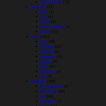
Transportbure
(15)
Dækkener
(27)
Regn
(3)
Strik
(4)
Terapi
(2)
Tørre Dækkener
(3)
Vinter
(15)
Foder
(121)
Arion
(39)
Chicopee
(20)
Easybarf
(5)
Eukanuba
(16)
Genesis
(6)
Mush
(27)
Pronature
(1)
Rafi
(6)
Godbidder
(169)
Barf godbidder
(3)
Barf Snack
(20)
Ben
(40)
Benebone
(7)