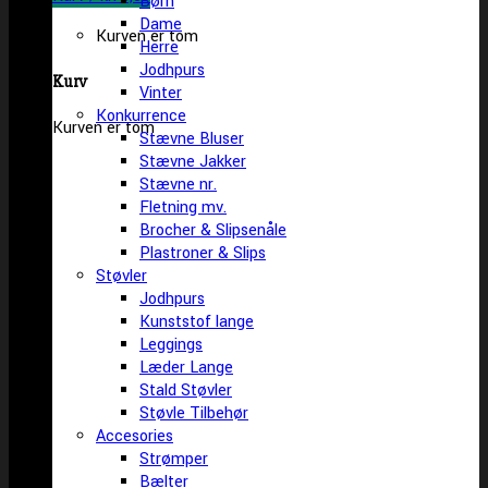
Børn
Dame
Kurven er tom
Herre
Jodhpurs
Kurv
Vinter
Konkurrence
Kurven er tom
Stævne Bluser
Stævne Jakker
Stævne nr.
Fletning mv.
Brocher & Slipsenåle
Plastroner & Slips
Støvler
Jodhpurs
Kunststof lange
Leggings
Læder Lange
Stald Støvler
Støvle Tilbehør
Accesories
Strømper
Bælter