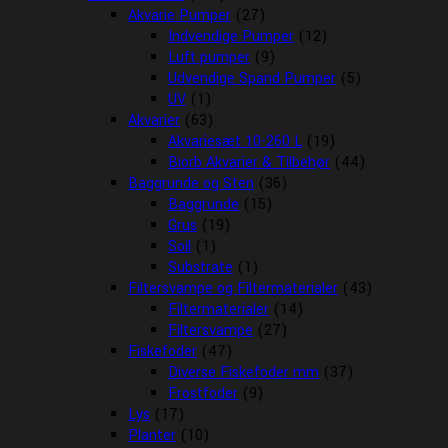
Akvarie Pumper
(27)
Indvendige Pumper
(12)
Luft pumper
(9)
Udvendige Spand Pumper
(5)
UV
(1)
Akvarier
(63)
Akvariesæt 10-260 L
(19)
Biorb Akvarier & Tilbehør
(44)
Baggrunde og Sten
(36)
Baggrunde
(15)
Grus
(19)
Soil
(1)
Substrate
(1)
Filtersvampe og Filtermaterialer
(43)
Filtermaterialer
(14)
Filtersvampe
(27)
Fiskefoder
(47)
Diverse Fiskefoder mm
(37)
Frostfoder
(9)
Lys
(17)
Planter
(10)