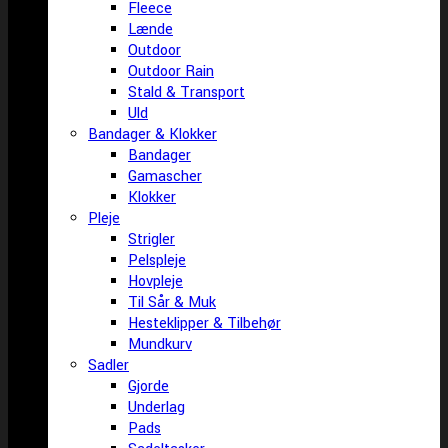
Fleece
Lænde
Outdoor
Outdoor Rain
Stald & Transport
Uld
Bandager & Klokker
Bandager
Gamascher
Klokker
Pleje
Strigler
Pelspleje
Hovpleje
Til Sår & Muk
Hesteklipper & Tilbehør
Mundkurv
Sadler
Gjorde
Underlag
Pads