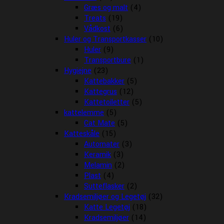
Græs og malt
(4)
Treats
(19)
Vådkost
(6)
Huler og Transportkasser
(10)
Huler
(9)
Transportbure
(1)
Hygiejne
(23)
Kattebakker
(5)
Kattegrus
(12)
Kattetoiletter
(5)
kattelemme
(5)
Cat Mate
(5)
Katteskåle
(15)
Automater
(3)
Keramik
(3)
Melamin
(2)
Plast
(4)
Sutteflasker
(2)
Kradsemiljøer og Legetøj
(32)
Katte Legetøj
(18)
Kradsemiljøer
(14)