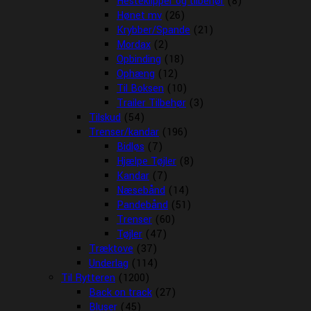
Hesteklipper og tilbehør
(8)
Hønet mv
(26)
Krybber/Spande
(21)
Mordax
(2)
Opbinding
(18)
Ophæng
(12)
Til Boksen
(10)
Trailer Tilbehør
(3)
Tilskud
(54)
Trenser/kandar
(196)
Bidløs
(7)
Hjælpe Tøjler
(8)
Kandar
(7)
Næsebånd
(14)
Pandebånd
(51)
Trenser
(60)
Tøjler
(47)
Træktove
(37)
Underlag
(114)
Til Rytteren
(1200)
Back on track
(27)
Bluser
(45)