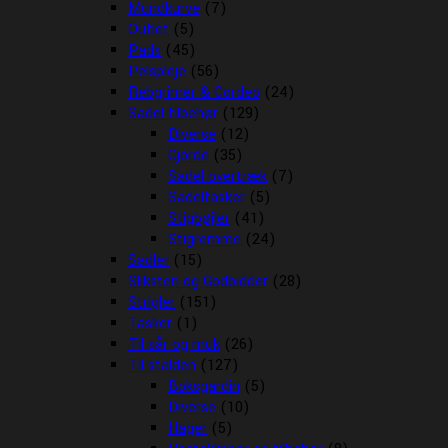
Mundkurve
(7)
Outlet
(5)
Pads
(45)
Pelspleje
(56)
Rebgrimer & Cordeo
(24)
Sadel tilbehør
(129)
Diverse
(12)
Gjorde
(35)
Sadel overtræk
(7)
Sadeltasker
(5)
Stigbøjler
(41)
Stigremme
(24)
Sadler
(15)
Sliksten og Godbidder
(28)
Strigler
(151)
Tasker
(1)
Til sår og muk
(26)
Til stalden
(127)
Boksgardin
(5)
Diverse
(10)
Hager
(5)