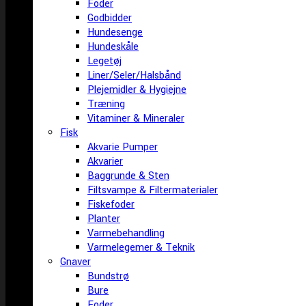
Foder
Godbidder
Hundesenge
Hundeskåle
Legetøj
Liner/Seler/Halsbånd
Plejemidler & Hygiejne
Træning
Vitaminer & Mineraler
Fisk
Akvarie Pumper
Akvarier
Baggrunde & Sten
Filtsvampe & Filtermaterialer
Fiskefoder
Planter
Varmebehandling
Varmelegemer & Teknik
Gnaver
Bundstrø
Bure
Foder