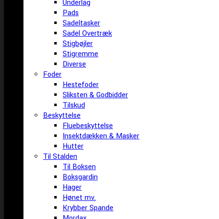
Underlag
Pads
Sadeltasker
Sadel Overtræk
Stigbøjler
Stigremme
Diverse
Foder
Hestefoder
Sliksten & Godbidder
Tilskud
Beskyttelse
Fluebeskyttelse
Insektdækken & Masker
Hutter
Til Stalden
Til Boksen
Boksgardin
Hager
Hønet mv.
Krybber Spande
Mordax