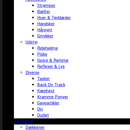
Strømper
Bælter
Huer & Tørklæder
Handsker
Hårpynt
Smykker
Udstyr
Ridehjelme
Piske
Spore & Remme
Reflexer & Lys
Diverse
Tasker
Back On Track
Kæphest
Kramme Ponyer
Gaveartikler
Div
Outlet
Til Hesten
Dækkener