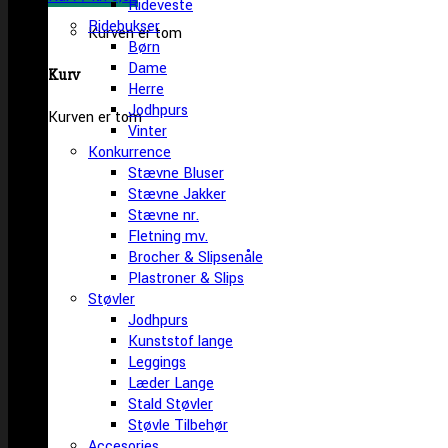
Rideveste
Ridebukser
Kurven er tom
Børn
Dame
Kurv
Herre
Jodhpurs
Kurven er tom
Vinter
Konkurrence
Stævne Bluser
Stævne Jakker
Stævne nr.
Fletning mv.
Brocher & Slipsenåle
Plastroner & Slips
Støvler
Jodhpurs
Kunststof lange
Leggings
Læder Lange
Stald Støvler
Støvle Tilbehør
Accesories