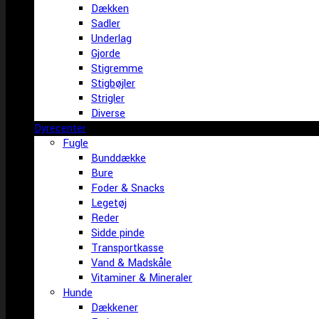
Dækken
Sadler
Underlag
Gjorde
Stigremme
Stigbøjler
Strigler
Diverse
Dyrecenter
Fugle
Bunddække
Bure
Foder & Snacks
Legetøj
Reder
Sidde pinde
Transportkasse
Vand & Madskåle
Vitaminer & Mineraler
Hunde
Dækkener