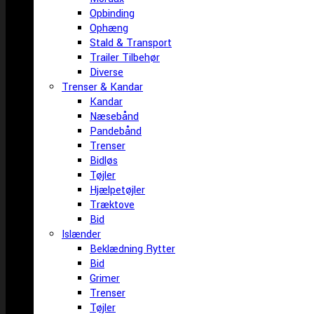
Opbinding
Ophæng
Stald & Transport
Trailer Tilbehør
Diverse
Trenser & Kandar
Kandar
Næsebånd
Pandebånd
Trenser
Bidløs
Tøjler
Hjælpetøjler
Træktove
Bid
Islænder
Beklædning Rytter
Bid
Grimer
Trenser
Tøjler