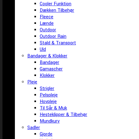
Cooler Funktion
Dækken Tilbehør
Fleece
Lænde
Outdoor
Outdoor Rain
Stald & Transport
Uld
Bandager & Klokker
Bandager
Gamascher
Klokker
Pleje
Strigler
Pelspleje
Hovpleje
Til Sår & Muk
Hesteklipper & Tilbehør
Mundkurv
Sadler
Gjorde