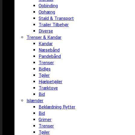
Opbinding
Ophæng
Stald & Transport
Trailer Tilbehør
Diverse
Trenser & Kandar
Kandar
Næsebånd
Pandebånd
Trenser
Bidløs
Tøjler
Hjælpetøjler
Træktove
Bid
Islænder
Beklædning Rytter
Bid
Grimer
Trenser
Tøjler