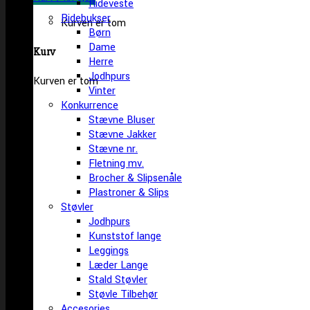
Rideveste
Ridebukser
Kurven er tom
Børn
Dame
Kurv
Herre
Jodhpurs
Kurven er tom
Vinter
Konkurrence
Stævne Bluser
Stævne Jakker
Stævne nr.
Fletning mv.
Brocher & Slipsenåle
Plastroner & Slips
Støvler
Jodhpurs
Kunststof lange
Leggings
Læder Lange
Stald Støvler
Støvle Tilbehør
Accesories