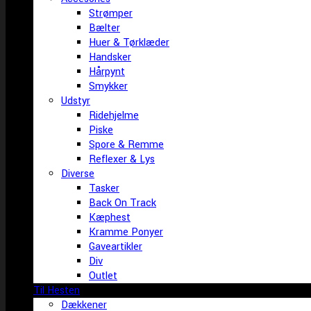
Strømper
Bælter
Huer & Tørklæder
Handsker
Hårpynt
Smykker
Udstyr
Ridehjelme
Piske
Spore & Remme
Reflexer & Lys
Diverse
Tasker
Back On Track
Kæphest
Kramme Ponyer
Gaveartikler
Div
Outlet
Til Hesten
Dækkener