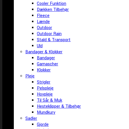
Cooler Funktion
Dækken Tilbehør
Fleece
Lænde
Outdoor
Outdoor Rain
Stald & Transport
Uld
Bandager & Klokker
Bandager
Gamascher
Klokker
Pleje
Strigler
Pelspleje
Hovpleje
Til Sår & Muk
Hesteklipper & Tilbehør
Mundkurv
Sadler
Gjorde