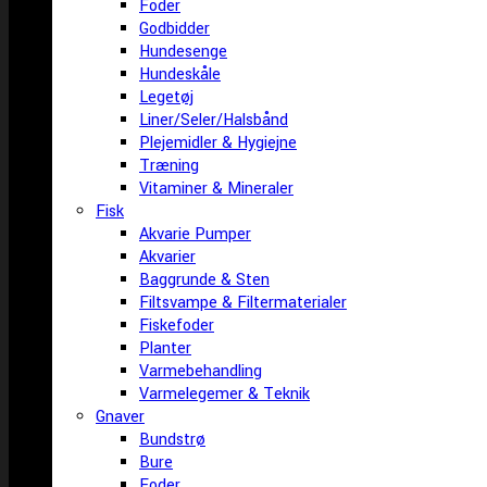
Foder
Godbidder
Hundesenge
Hundeskåle
Legetøj
Liner/Seler/Halsbånd
Plejemidler & Hygiejne
Træning
Vitaminer & Mineraler
Fisk
Akvarie Pumper
Akvarier
Baggrunde & Sten
Filtsvampe & Filtermaterialer
Fiskefoder
Planter
Varmebehandling
Varmelegemer & Teknik
Gnaver
Bundstrø
Bure
Foder