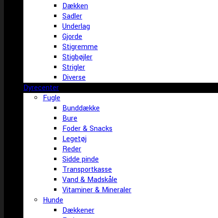
Dækken
Sadler
Underlag
Gjorde
Stigremme
Stigbøjler
Strigler
Diverse
Dyrecenter
Fugle
Bunddække
Bure
Foder & Snacks
Legetøj
Reder
Sidde pinde
Transportkasse
Vand & Madskåle
Vitaminer & Mineraler
Hunde
Dækkener