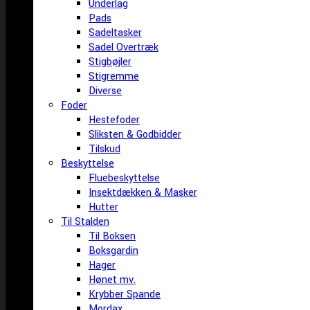
Underlag
Pads
Sadeltasker
Sadel Overtræk
Stigbøjler
Stigremme
Diverse
Foder
Hestefoder
Sliksten & Godbidder
Tilskud
Beskyttelse
Fluebeskyttelse
Insektdækken & Masker
Hutter
Til Stalden
Til Boksen
Boksgardin
Hager
Hønet mv.
Krybber Spande
Mordax