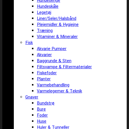
Hundesenge
Hundeskåle
Legetøj
Liner/Seler/Halsbånd
Plejemidler & Hygiejne
Træning
Vitaminer & Mineraler
Fisk
Akvarie Pumper
Akvarier
Baggrunde & Sten
Filtsvampe & Filtermaterialer
Fiskefoder
Planter
Varmebehandling
Varmelegemer & Teknik
Gnaver
Bundstrø
Bure
Foder
Huse
Huler & Tunneller