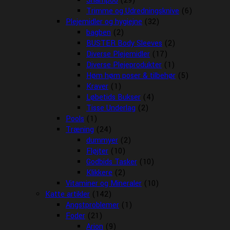
Shampoo
(29)
Trimme og Udredningsknive
(6)
Plejemidler og hygiejne
(32)
bagben
(2)
BUSTER Body Sleeves
(2)
Diverse Plejemidler
(17)
Diverse Plejeprodukter
(1)
Høm høm poser & tilbehør
(5)
Kraver
(1)
Løbetids Bukser
(4)
Tisse Underlag
(2)
Pools
(1)
Træning
(24)
dummyer
(2)
Fløjter
(10)
Godbids Tasker
(10)
Klikkere
(2)
Vitaminer og Mineraler
(10)
Katte artikler
(142)
Angstproblemer
(1)
Foder
(21)
Arion
(9)