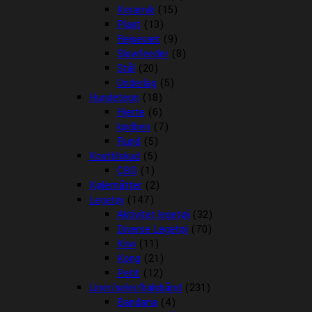
Keramik
(15)
Plast
(13)
Rejsesæt
(9)
Slowfeeder
(8)
Stål
(20)
Underlag
(5)
Hundetegn
(18)
Hjerte
(6)
kødben
(7)
Rund
(5)
Kosttilskud
(5)
CBD
(1)
Kølemåtter
(2)
Legetøj
(147)
Aktivitet legetøj
(32)
Diverse Legetøj
(70)
Kiwi
(11)
Kong
(21)
Petit
(12)
Liner/seler/halsbånd
(231)
Bandana
(4)