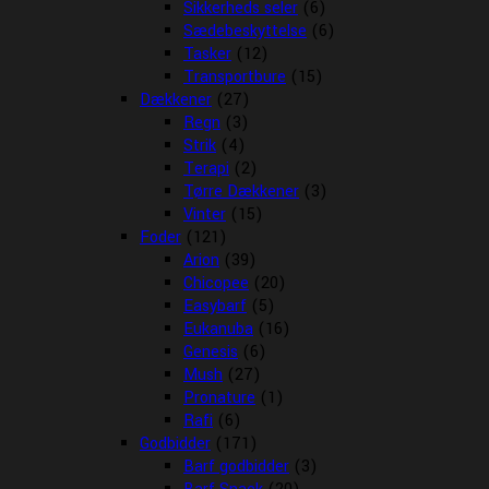
Sikkerheds seler
(6)
Sædebeskyttelse
(6)
Tasker
(12)
Transportbure
(15)
Dækkener
(27)
Regn
(3)
Strik
(4)
Terapi
(2)
Tørre Dækkener
(3)
Vinter
(15)
Foder
(121)
Arion
(39)
Chicopee
(20)
Easybarf
(5)
Eukanuba
(16)
Genesis
(6)
Mush
(27)
Pronature
(1)
Rafi
(6)
Godbidder
(171)
Barf godbidder
(3)