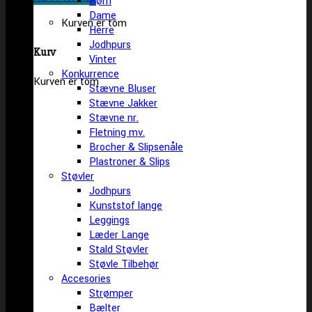
Børn
Dame
Kurven er tom
Herre
Jodhpurs
Kurv
Vinter
Konkurrence
Kurven er tom
Stævne Bluser
Stævne Jakker
Stævne nr.
Fletning mv.
Brocher & Slipsenåle
Plastroner & Slips
Støvler
Jodhpurs
Kunststof lange
Leggings
Læder Lange
Stald Støvler
Støvle Tilbehør
Accesories
Strømper
Bælter