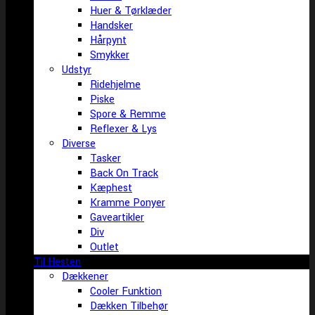
Huer & Tørklæder
Handsker
Hårpynt
Smykker
Udstyr
Ridehjelme
Piske
Spore & Remme
Reflexer & Lys
Diverse
Tasker
Back On Track
Kæphest
Kramme Ponyer
Gaveartikler
Div
Outlet
Til Hesten
Dækkener
Cooler Funktion
Dækken Tilbehør