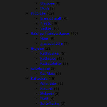
Chicopee
(8)
Mush
(3)
Godbidder
(29)
Græs og malt
(4)
Treats
(19)
Vådkost
(6)
Huler og Transportkasser
(10)
Huler
(9)
Transportbure
(1)
Hygiejne
(23)
Kattebakker
(5)
Kattegrus
(12)
Kattetoiletter
(5)
kattelemme
(5)
Cat Mate
(5)
Katteskåle
(15)
Automater
(3)
Keramik
(3)
Melamin
(2)
Plast
(4)
Sutteflasker
(2)