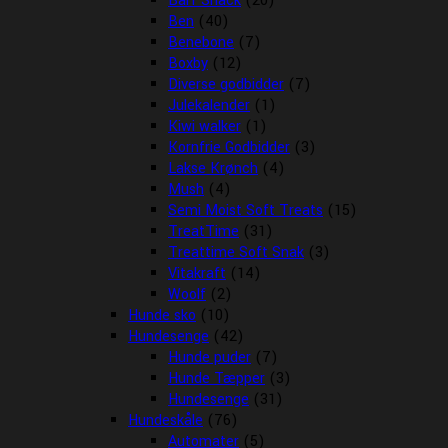
Barf Snack
(20)
Ben
(40)
Benebone
(7)
Boxby
(12)
Diverse godbidder
(7)
Julekalender
(1)
Kiwi walker
(1)
Kornfrie Godbidder
(3)
Lakse Krønch
(4)
Mush
(4)
Semi Moist Soft Treats
(15)
TreatTime
(31)
Treattime Soft Snak
(3)
Vitakraft
(14)
Woolf
(2)
Hunde sko
(10)
Hundesenge
(42)
Hunde puder
(7)
Hunde Tæpper
(3)
Hundesenge
(31)
Hundeskåle
(76)
Automater
(5)