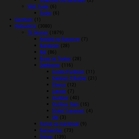
Vitaminer og Mineraler
(2)
Vildt Fugle
(6)
Foder
(6)
Gavekort
(1)
Rideudstyr
(3080)
Til Hesten
(1879)
Antibid og fluespray
(7)
Bandager
(28)
Bid
(86)
Boxe og Tasker
(28)
Dækkener
(116)
Cooler/Funktion
(11)
Dækken Tilbehør
(21)
Fleece
(12)
Lænde
(7)
Outdoor
(40)
Outdoor Rain
(15)
Stald/Transport
(4)
Uld
(3)
Fortøj og martingal
(9)
Gamascher
(73)
Grimer
(139)