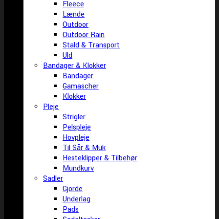
Fleece
Lænde
Outdoor
Outdoor Rain
Stald & Transport
Uld
Bandager & Klokker
Bandager
Gamascher
Klokker
Pleje
Strigler
Pelspleje
Hovpleje
Til Sår & Muk
Hesteklipper & Tilbehør
Mundkurv
Sadler
Gjorde
Underlag
Pads