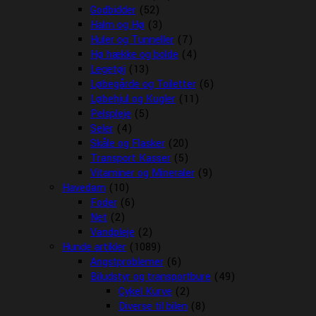
Godbidder
(52)
Halm og Hø
(3)
Huler og Tunneller
(7)
Hø hække og bolde
(4)
Legetøj
(13)
Løbegårde og Toiletter
(6)
Løbehjul og Kugler
(11)
Pelspleje
(5)
Seler
(4)
Skåle og Flasker
(20)
Transport Kasser
(5)
Vitaminer og Mineraler
(9)
Havedam
(10)
Foder
(6)
Net
(2)
Vandpleje
(2)
Hunde artikler
(1089)
Angstproblemer
(6)
Biludstyr og transportbure
(49)
Cykel Kurve
(2)
Diverse til bilen
(8)