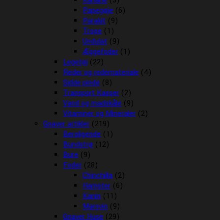
Kanarie
(3)
Papegøje
(6)
Parakit
(9)
Trope
(1)
Undulat
(9)
Æggefoder
(1)
Legetøj
(22)
Reder og redemateriale
(4)
Sidde pinde
(8)
Transport Kasser
(2)
Vand og madskåle
(9)
Vitaminer og Mineraler
(2)
Gnaver artikler
(219)
Beroligende
(1)
Bundstrø
(12)
Bure
(9)
Foder
(28)
Chinchilla
(2)
Hamster
(6)
Kanin
(11)
Marsvin
(9)
Gnaver Huse
(29)