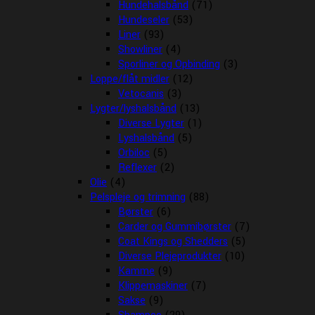
Hundehalsbånd
(71)
Hundeseler
(53)
Liner
(93)
Showliner
(4)
Sporliner og Opbinding
(3)
Loppe/flåt midler
(12)
Vetocanis
(3)
Lygter/lyshalsbånd
(13)
Diverse Lygter
(1)
Lyshalsbånd
(5)
Orbiloc
(5)
Reflexer
(2)
Olie
(4)
Pelspleje og trimning
(88)
Børster
(6)
Carder og Gummibørster
(7)
Coat Kings og Shedders
(5)
Diverse Plejeprodukter
(10)
Kamme
(9)
Klippemaskiner
(7)
Sakse
(9)