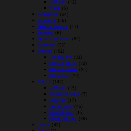
Jodhpurs
(12)
Vinter
(6)
Ridehjelme
(64)
Rideveste
(15)
Sikkerhedsveste
(11)
Smykker
(6)
Sporer og remme
(50)
Strømper
(33)
Stævne
(102)
Fletning MV
(33)
Stævne Bluser
(20)
Stævne Jakker
(25)
Stævne nr.
(20)
Støvler
(142)
Jodhpurs
(15)
Kunststof lange
(7)
Leggings
(17)
Læder lange
(46)
Stald Støvler
(16)
Støvle tilbehør
(38)
Tasker
(43)