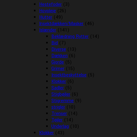
Hestefoder
(3)
Hovpleje
(26)
Hutter
(49)
Insektdækken/Masker
(46)
Islænder
(141)
Beklædning Rytter
(14)
Bid
(7)
Diverse
(13)
Dækken
(6)
Gjorde
(5)
Grimer
(15)
Insektbeskyttelse
(5)
Klokker
(6)
Sadler
(5)
Stigbøjler
(6)
Stigremme
(9)
strigler
(10)
Trenser
(14)
Tøjler
(14)
Underlag
(10)
Klokker
(43)