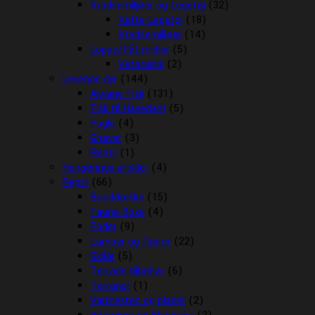
Kradsemiljøer og Legetøj
(32)
Katte Legetøj
(18)
Kradsemiljøer
(14)
Loppe/flåt midler
(5)
Vetocanis
(2)
Levende dyr
(144)
Akvarie Fisk
(131)
Fisk til Havedam
(5)
Fugle
(4)
Gnaver
(3)
Reptil
(1)
Rengørings artikler
(4)
Reptil
(66)
Bunddække
(15)
Fauna Boxe
(4)
Foder
(9)
Lamper og Pærer
(22)
Skåle
(5)
Terrarie tilbehør
(6)
Terrarier
(1)
Varmesten og plader
(2)