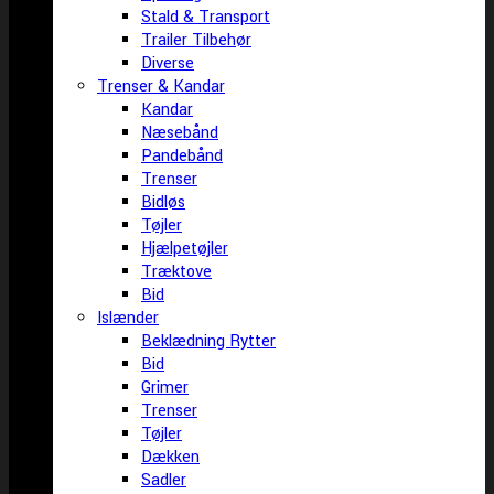
Stald & Transport
Trailer Tilbehør
Diverse
Trenser & Kandar
Kandar
Næsebånd
Pandebånd
Trenser
Bidløs
Tøjler
Hjælpetøjler
Træktove
Bid
Islænder
Beklædning Rytter
Bid
Grimer
Trenser
Tøjler
Dækken
Sadler