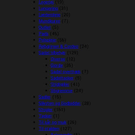
Legetøj
(19)
Longering
(31)
Læderpleje
(20)
Mundkurve
(7)
Outlet
(5)
Pads
(45)
Pelspleje
(56)
Rebgrimer & Cordeo
(24)
Sadel tilbehør
(129)
Diverse
(12)
Gjorde
(35)
Sadel overtræk
(7)
Sadeltasker
(5)
Stigbøjler
(41)
Stigremme
(24)
Sadler
(15)
Sliksten og Godbidder
(28)
Strigler
(151)
Tasker
(1)
Til sår og muk
(26)
Til stalden
(127)