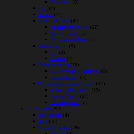
Frostfoder
(9)
Lys
(17)
Planter
(10)
Pynt til Akvariet
(40)
Dekorations Artikler
(27)
Plastik Planter
(7)
Reje og Malle Huler
(4)
Silicone og Lim
(5)
Lim
(3)
Silicone
(2)
Vandbehandling
(16)
Klargøring og Vedligehold
(9)
Plantegødning
(7)
Varmelegemer og div. Teknik
(47)
Artikler til Rengøring
(10)
Diverse Teknik
(28)
Varmelegemer
(7)
Fugle artikler
(90)
Bunddække
(4)
Bure
(10)
Foder & Snacks
(29)