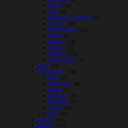
Boksgardin
(5)
Diverse
(10)
Hager
(5)
Hesteklipper og tilbehør
(8)
Hønet mv
(26)
Krybber/Spande
(21)
Mordax
(2)
Opbinding
(18)
Ophæng
(12)
Til Boksen
(10)
Trailer Tilbehør
(3)
Tilskud
(54)
Trenser/kandar
(196)
Bidløs
(7)
Hjælpe Tøjler
(8)
Kandar
(7)
Næsebånd
(14)
Pandebånd
(51)
Trenser
(60)
Tøjler
(47)
Træktove
(37)
Underlag
(114)