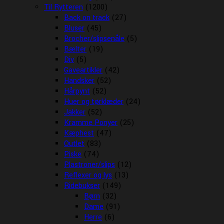
Til Rytteren
(1200)
Back on track
(27)
Bluser
(45)
Brocher/slipsenåle
(5)
Bælter
(19)
Div
(5)
Gaveartikler
(42)
Handsker
(52)
Hårpynt
(52)
Huer og tørklæder
(24)
Jakker
(52)
Kramme Ponyer
(25)
Kæphest
(47)
Outlet
(83)
Piske
(74)
Plastroner/slips
(12)
Reflexer og lys
(13)
Ridebukser
(149)
Børn
(32)
Dame
(91)
Herre
(6)