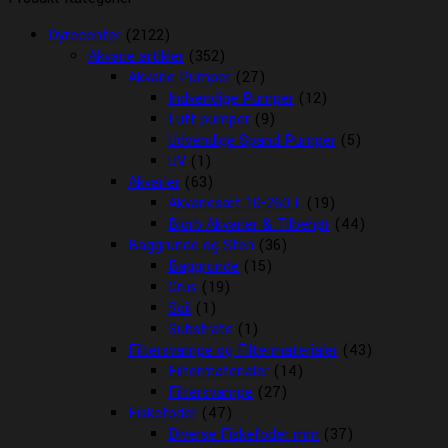
Dyrecenter
(2122)
Akvarie artikler
(352)
Akvarie Pumper
(27)
Indvendige Pumper
(12)
Luft pumper
(9)
Udvendige Spand Pumper
(5)
UV
(1)
Akvarier
(63)
Akvariesæt 10-260 L
(19)
Biorb Akvarier & Tilbehør
(44)
Baggrunde og Sten
(36)
Baggrunde
(15)
Grus
(19)
Soil
(1)
Substrate
(1)
Filtersvampe og Filtermaterialer
(43)
Filtermaterialer
(14)
Filtersvampe
(27)
Fiskefoder
(47)
Diverse Fiskefoder mm
(37)