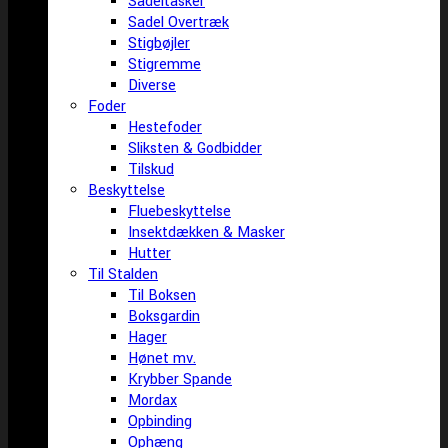
Sadeltasker
Sadel Overtræk
Stigbøjler
Stigremme
Diverse
Foder
Hestefoder
Sliksten & Godbidder
Tilskud
Beskyttelse
Fluebeskyttelse
Insektdækken & Masker
Hutter
Til Stalden
Til Boksen
Boksgardin
Hager
Hønet mv.
Krybber Spande
Mordax
Opbinding
Ophæng