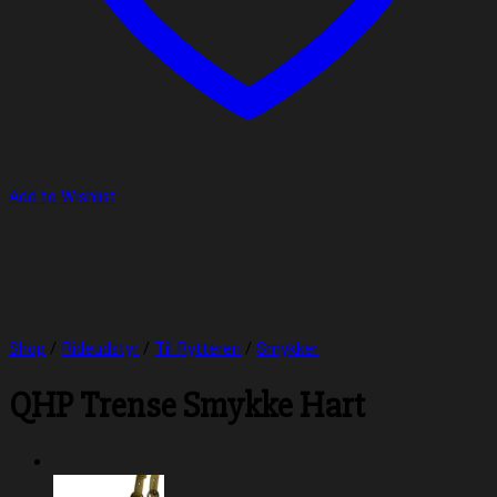
Add to Wishlist
Shop
/
Rideudstyr
/
Til Rytteren
/
Smykker
QHP Trense Smykke Hart