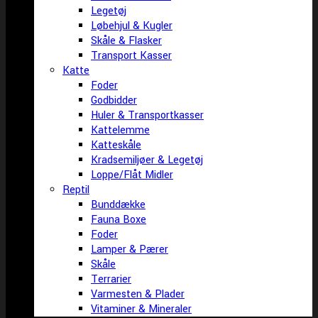
Legetøj
Løbehjul & Kugler
Skåle & Flasker
Transport Kasser
Katte
Foder
Godbidder
Huler & Transportkasser
Kattelemme
Katteskåle
Kradsemiljøer & Legetøj
Loppe/Flåt Midler
Reptil
Bunddække
Fauna Boxe
Foder
Lamper & Pærer
Skåle
Terrarier
Varmesten & Plader
Vitaminer & Mineraler