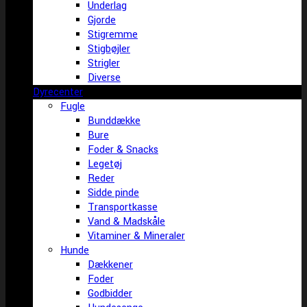
Underlag
Gjorde
Stigremme
Stigbøjler
Strigler
Diverse
Dyrecenter
Fugle
Bunddække
Bure
Foder & Snacks
Legetøj
Reder
Sidde pinde
Transportkasse
Vand & Madskåle
Vitaminer & Mineraler
Hunde
Dækkener
Foder
Godbidder