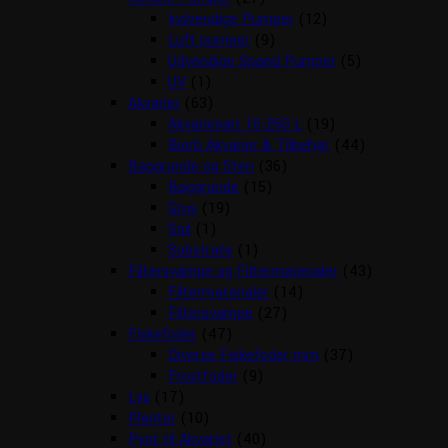
Indvendige Pumper
(12)
Luft pumper
(9)
Udvendige Spand Pumper
(5)
UV
(1)
Akvarier
(63)
Akvariesæt 10-260 L
(19)
Biorb Akvarier & Tilbehør
(44)
Baggrunde og Sten
(36)
Baggrunde
(15)
Grus
(19)
Soil
(1)
Substrate
(1)
Filtersvampe og Filtermaterialer
(43)
Filtermaterialer
(14)
Filtersvampe
(27)
Fiskefoder
(47)
Diverse Fiskefoder mm
(37)
Frostfoder
(9)
Lys
(17)
Planter
(10)
Pynt til Akvariet
(40)