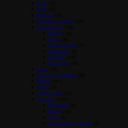
Outlet
(5)
Pads
(45)
Pelspleje
(56)
Rebgrimer & Cordeo
(24)
Sadel tilbehør
(129)
Diverse
(12)
Gjorde
(35)
Sadel overtræk
(7)
Sadeltasker
(5)
Stigbøjler
(41)
Stigremme
(24)
Sadler
(15)
Sliksten og Godbidder
(28)
Strigler
(151)
Tasker
(1)
Til sår og muk
(26)
Til stalden
(127)
Boksgardin
(5)
Diverse
(10)
Hager
(5)
Hesteklipper og tilbehør
(8)