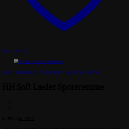
Add to Wishlist
Shop
/
Rideudstyr
/
Til Rytteren
/
Sporer og remme
HH Soft Læder Sporeremme
Den
Den
kr.
99,00
kr.
89,10
oprindelige
aktuelle