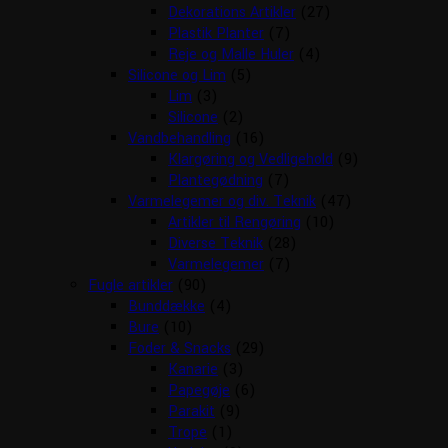
Dekorations Artikler
(27)
Plastik Planter
(7)
Reje og Malle Huler
(4)
Silicone og Lim
(5)
Lim
(3)
Silicone
(2)
Vandbehandling
(16)
Klargøring og Vedligehold
(9)
Plantegødning
(7)
Varmelegemer og div. Teknik
(47)
Artikler til Rengøring
(10)
Diverse Teknik
(28)
Varmelegemer
(7)
Fugle artikler
(90)
Bunddække
(4)
Bure
(10)
Foder & Snacks
(29)
Kanarie
(3)
Papegøje
(6)
Parakit
(9)
Trope
(1)