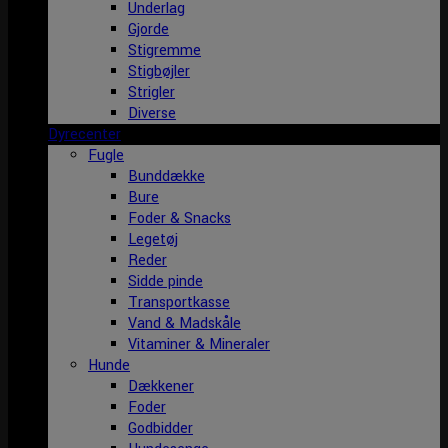
Underlag
Gjorde
Stigremme
Stigbøjler
Strigler
Diverse
Dyrecenter
Fugle
Bunddække
Bure
Foder & Snacks
Legetøj
Reder
Sidde pinde
Transportkasse
Vand & Madskåle
Vitaminer & Mineraler
Hunde
Dækkener
Foder
Godbidder