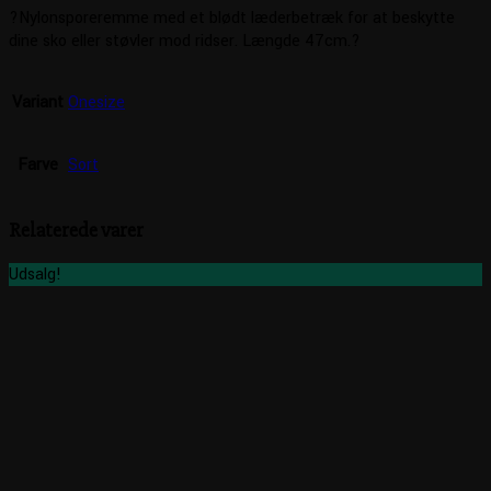
?Nylonsporeremme med et blødt læderbetræk for at beskytte
dine sko eller støvler mod ridser. Længde 47cm.?
Variant
Onesize
Farve
Sort
Relaterede varer
Udsalg!