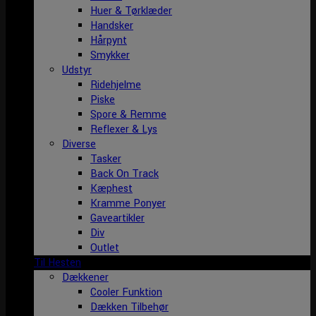
Huer & Tørklæder
Handsker
Hårpynt
Smykker
Udstyr
Ridehjelme
Piske
Spore & Remme
Reflexer & Lys
Diverse
Tasker
Back On Track
Kæphest
Kramme Ponyer
Gaveartikler
Div
Outlet
Til Hesten
Dækkener
Cooler Funktion
Dækken Tilbehør