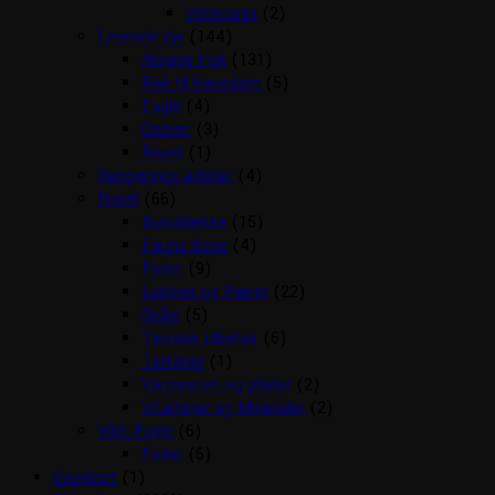
Vetocanis
(2)
Levende dyr
(144)
Akvarie Fisk
(131)
Fisk til Havedam
(5)
Fugle
(4)
Gnaver
(3)
Reptil
(1)
Rengørings artikler
(4)
Reptil
(66)
Bunddække
(15)
Fauna Boxe
(4)
Foder
(9)
Lamper og Pærer
(22)
Skåle
(5)
Terrarie tilbehør
(6)
Terrarier
(1)
Varmesten og plader
(2)
Vitaminer og Mineraler
(2)
Vildt Fugle
(6)
Foder
(6)
Gavekort
(1)