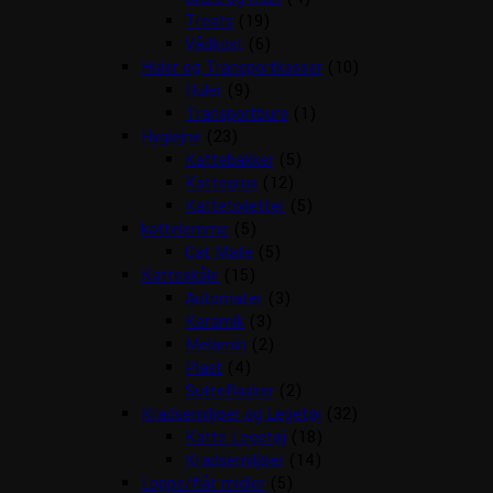
Treats
(19)
Vådkost
(6)
Huler og Transportkasser
(10)
Huler
(9)
Transportbure
(1)
Hygiejne
(23)
Kattebakker
(5)
Kattegrus
(12)
Kattetoiletter
(5)
kattelemme
(5)
Cat Mate
(5)
Katteskåle
(15)
Automater
(3)
Keramik
(3)
Melamin
(2)
Plast
(4)
Sutteflasker
(2)
Kradsemiljøer og Legetøj
(32)
Katte Legetøj
(18)
Kradsemiljøer
(14)
Loppe/flåt midler
(5)