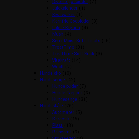
Diverse godbidder
(7)
Julekalender
(1)
Kiwi walker
(1)
Kornfrie Godbidder
(3)
Lakse Krønch
(4)
Mush
(4)
Semi Moist Soft Treats
(15)
TreatTime
(31)
Treattime Soft Snak
(3)
Vitakraft
(14)
Woolf
(2)
Hunde sko
(10)
Hundesenge
(42)
Hunde puder
(7)
Hunde Tæpper
(3)
Hundesenge
(31)
Hundeskåle
(76)
Automater
(5)
Keramik
(15)
Plast
(13)
Rejsesæt
(9)
Slowfeeder
(8)