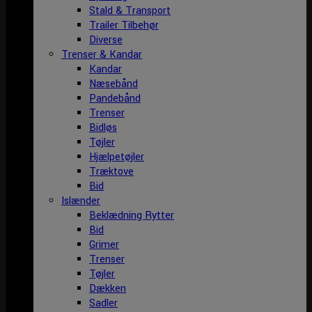
Stald & Transport
Trailer Tilbehør
Diverse
Trenser & Kandar
Kandar
Næsebånd
Pandebånd
Trenser
Bidløs
Tøjler
Hjælpetøjler
Træktove
Bid
Islænder
Beklædning Rytter
Bid
Grimer
Trenser
Tøjler
Dækken
Sadler