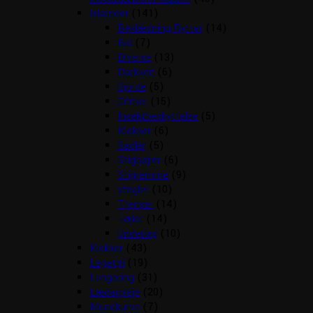
Islænder
(141)
Beklædning Rytter
(14)
Bid
(7)
Diverse
(13)
Dækken
(6)
Gjorde
(5)
Grimer
(15)
Insektbeskyttelse
(5)
Klokker
(6)
Sadler
(5)
Stigbøjler
(6)
Stigremme
(9)
strigler
(10)
Trenser
(14)
Tøjler
(14)
Underlag
(10)
Klokker
(43)
Legetøj
(19)
Longering
(31)
Læderpleje
(20)
Mundkurve
(7)