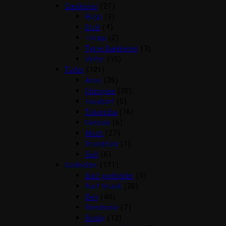
Dækkener
(27)
Regn
(3)
Strik
(4)
Terapi
(2)
Tørre Dækkener
(3)
Vinter
(15)
Foder
(121)
Arion
(39)
Chicopee
(20)
Easybarf
(5)
Eukanuba
(16)
Genesis
(6)
Mush
(27)
Pronature
(1)
Rafi
(6)
Godbidder
(171)
Barf godbidder
(3)
Barf Snack
(20)
Ben
(40)
Benebone
(7)
Boxby
(12)