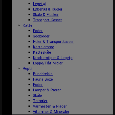
Legetøj
Løbehjul & Kugler
Skåle & Flasker
Transport Kasser
Katte
Foder
Godbidder
Huler & Transportkasser
Kattelemme
Katteskåle
Kradsemiljøer & Legetøj
Loppe/Flåt Midler
Reptil
Bunddække
Fauna Boxe
Foder
Lamper & Pærer
Skåle
Terrarier
Varmesten & Plader
Vitaminer & Mineraler