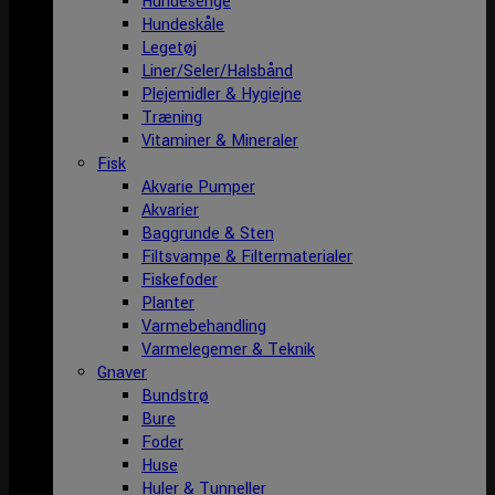
Hundesenge
Hundeskåle
Legetøj
Liner/Seler/Halsbånd
Plejemidler & Hygiejne
Træning
Vitaminer & Mineraler
Fisk
Akvarie Pumper
Akvarier
Baggrunde & Sten
Filtsvampe & Filtermaterialer
Fiskefoder
Planter
Varmebehandling
Varmelegemer & Teknik
Gnaver
Bundstrø
Bure
Foder
Huse
Huler & Tunneller