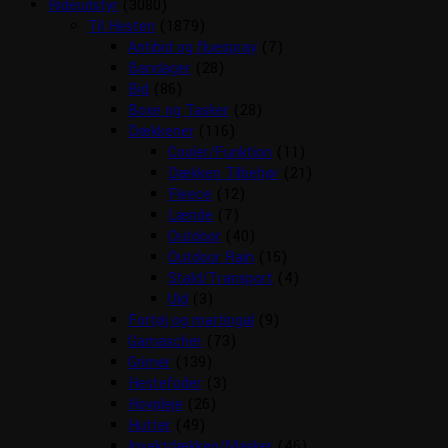
Rideudstyr
(3080)
Til Hesten
(1879)
Antibid og fluespray
(7)
Bandager
(28)
Bid
(86)
Boxe og Tasker
(28)
Dækkener
(116)
Cooler/Funktion
(11)
Dækken Tilbehør
(21)
Fleece
(12)
Lænde
(7)
Outdoor
(40)
Outdoor Rain
(15)
Stald/Transport
(4)
Uld
(3)
Fortøj og martingal
(9)
Gamascher
(73)
Grimer
(139)
Hestefoder
(3)
Hovpleje
(26)
Hutter
(49)
Insektdækken/Masker
(46)