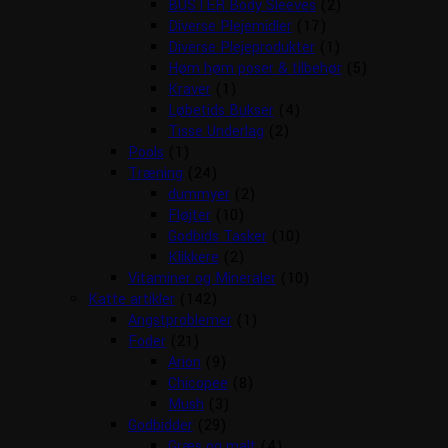
BUSTER Body Sleeves
(2)
Diverse Plejemidler
(17)
Diverse Plejeprodukter
(1)
Høm høm poser & tilbehør
(5)
Kraver
(1)
Løbetids Bukser
(4)
Tisse Underlag
(2)
Pools
(1)
Træning
(24)
dummyer
(2)
Fløjter
(10)
Godbids Tasker
(10)
Klikkere
(2)
Vitaminer og Mineraler
(10)
Katte artikler
(142)
Angstproblemer
(1)
Foder
(21)
Arion
(9)
Chicopee
(8)
Mush
(3)
Godbidder
(29)
Græs og malt
(4)