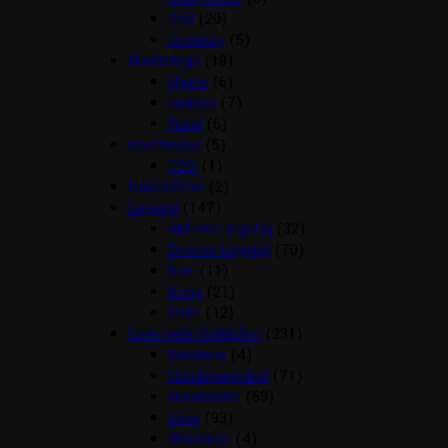
Stål
(20)
Underlag
(5)
Hundetegn
(18)
Hjerte
(6)
kødben
(7)
Rund
(5)
Kosttilskud
(5)
CBD
(1)
Kølemåtter
(2)
Legetøj
(147)
Aktivitet legetøj
(32)
Diverse Legetøj
(70)
Kiwi
(11)
Kong
(21)
Petit
(12)
Liner/seler/halsbånd
(231)
Bandana
(4)
Hundehalsbånd
(71)
Hundeseler
(53)
Liner
(93)
Showliner
(4)