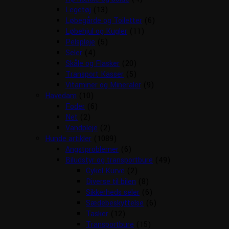
Legetøj
(13)
Løbegårde og Toiletter
(6)
Løbehjul og Kugler
(11)
Pelspleje
(5)
Seler
(4)
Skåle og Flasker
(20)
Transport Kasser
(5)
Vitaminer og Mineraler
(9)
Havedam
(10)
Foder
(6)
Net
(2)
Vandpleje
(2)
Hunde artikler
(1089)
Angstproblemer
(6)
Biludstyr og transportbure
(49)
Cykel Kurve
(2)
Diverse til bilen
(8)
Sikkerheds seler
(6)
Sædebeskyttelse
(6)
Tasker
(12)
Transportbure
(15)