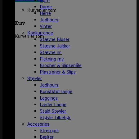
Børn
Dame
Kurven er tom
Herre
Jodhpurs
Kurv
Vinter
Konkurrence
Kurven er tom
Stævne Bluser
Stævne Jakker
Stævne nr.
Fletning mv.
Brocher & Slipsenåle
Plastroner & Slips
Støvler
Jodhpurs
Kunststof lange
Leggings
Læder Lange
Stald Støvler
Støvle Tilbehør
Accesories
Strømper
Bælter