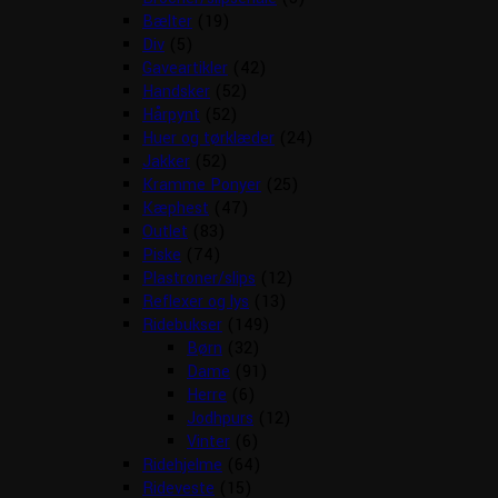
Bælter
(19)
Div
(5)
Gaveartikler
(42)
Handsker
(52)
Hårpynt
(52)
Huer og tørklæder
(24)
Jakker
(52)
Kramme Ponyer
(25)
Kæphest
(47)
Outlet
(83)
Piske
(74)
Plastroner/slips
(12)
Reflexer og lys
(13)
Ridebukser
(149)
Børn
(32)
Dame
(91)
Herre
(6)
Jodhpurs
(12)
Vinter
(6)
Ridehjelme
(64)
Rideveste
(15)