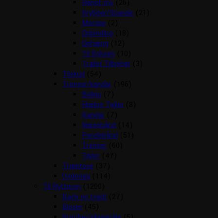
Hønet mv
(26)
Krybber/Spande
(21)
Mordax
(2)
Opbinding
(18)
Ophæng
(12)
Til Boksen
(10)
Trailer Tilbehør
(3)
Tilskud
(54)
Trenser/kandar
(196)
Bidløs
(7)
Hjælpe Tøjler
(8)
Kandar
(7)
Næsebånd
(14)
Pandebånd
(51)
Trenser
(60)
Tøjler
(47)
Træktove
(37)
Underlag
(114)
Til Rytteren
(1200)
Back on track
(27)
Bluser
(45)
Brocher/slipsenåle
(5)