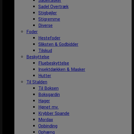
Sadeltasker
Sadel Overtræk
Stigbøjler
Stigremme
Diverse
Foder
Hestefoder
Sliksten & Godbidder
Tilskud
Beskyttelse
Fluebeskyttelse
Insektdækken & Masker
Hutter
Til Stalden
Til Boksen
Boksgardin
Hager
Hønet mv.
Krybber Spande
Mordax
Opbinding
Ophæng