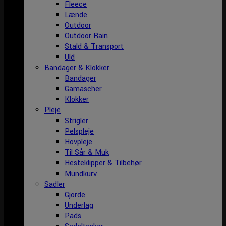
Fleece
Lænde
Outdoor
Outdoor Rain
Stald & Transport
Uld
Bandager & Klokker
Bandager
Gamascher
Klokker
Pleje
Strigler
Pelspleje
Hovpleje
Til Sår & Muk
Hesteklipper & Tilbehør
Mundkurv
Sadler
Gjorde
Underlag
Pads