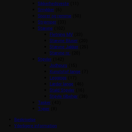
Sikkerhedsveste
(11)
Smykker
(6)
Sporer og remme
(50)
Strømper
(33)
Stævne
(102)
Fletning MV
(33)
Stævne Bluser
(20)
Stævne Jakker
(25)
Stævne nr.
(20)
Støvler
(142)
Jodhpurs
(15)
Kunststof lange
(7)
Leggings
(17)
Læder lange
(46)
Stald Støvler
(16)
Støvle tilbehør
(38)
Tasker
(43)
Trøjer
(8)
Beskrivelse
Yderligere information