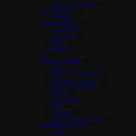
Sporliner og Opbinding
(3)
Loppe/flåt midler
(12)
Vetocanis
(3)
Lygter/lyshalsbånd
(13)
Diverse Lygter
(1)
Lyshalsbånd
(5)
Orbiloc
(5)
Reflexer
(2)
Olie
(4)
Pelspleje og trimning
(88)
Børster
(6)
Carder og Gummibørster
(7)
Coat Kings og Shedders
(5)
Diverse Plejeprodukter
(10)
Kamme
(9)
Klippemaskiner
(7)
Sakse
(9)
Shampoo
(29)
Trimme og Udredningsknive
(6)
Plejemidler og hygiejne
(32)
bagben
(2)