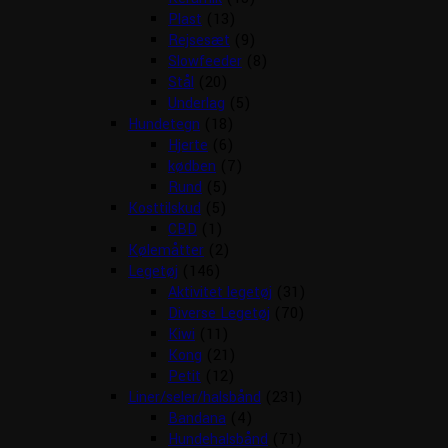
Plast
(13)
Rejsesæt
(9)
Slowfeeder
(8)
Stål
(20)
Underlag
(5)
Hundetegn
(18)
Hjerte
(6)
kødben
(7)
Rund
(5)
Kosttilskud
(5)
CBD
(1)
Kølemåtter
(2)
Legetøj
(146)
Aktivitet legetøj
(31)
Diverse Legetøj
(70)
Kiwi
(11)
Kong
(21)
Petit
(12)
Liner/seler/halsbånd
(231)
Bandana
(4)
Hundehalsbånd
(71)