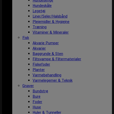
Hundesenge
Hundeskåle
Legetøj
Liner/Seler/Halsbånd
Plejemidler & Hygiejne
Træning
Vitaminer & Mineraler
Fisk
Akvarie Pumper
Akvarier
Baggrunde & Sten
Filtsvampe & Filtermaterialer
Fiskefoder
Planter
Varmebehandling
Varmelegemer & Teknik
Gnaver
Bundstrø
Bure
Foder
Huse
Huler & Tunneller