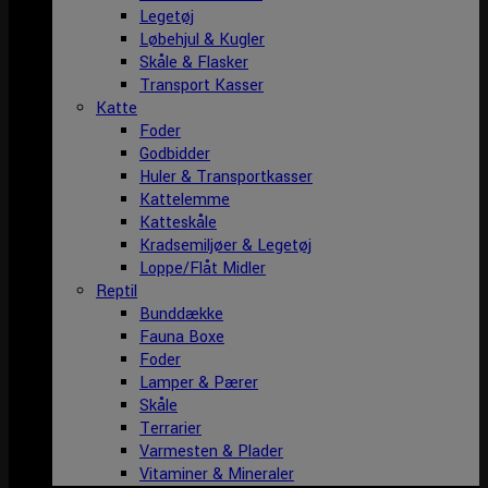
Legetøj
Løbehjul & Kugler
Skåle & Flasker
Transport Kasser
Katte
Foder
Godbidder
Huler & Transportkasser
Kattelemme
Katteskåle
Kradsemiljøer & Legetøj
Loppe/Flåt Midler
Reptil
Bunddække
Fauna Boxe
Foder
Lamper & Pærer
Skåle
Terrarier
Varmesten & Plader
Vitaminer & Mineraler