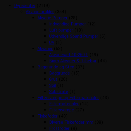
Dyrecenter
(2119)
Akvarie artikler
(354)
Akvarie Pumper
(28)
Indvendige Pumper
(12)
Luft pumper
(10)
Udvendige Spand Pumper
(5)
UV
(1)
Akvarier
(63)
Akvariesæt 10-260 L
(19)
Biorb Akvarier & Tilbehør
(44)
Baggrunde og Sten
(37)
Baggrunde
(15)
Grus
(20)
Soil
(1)
Substrate
(1)
Filtersvampe og Filtermaterialer
(43)
Filtermaterialer
(14)
Filtersvampe
(27)
Fiskefoder
(48)
Diverse Fiskefoder mm
(38)
Frostfoder
(9)