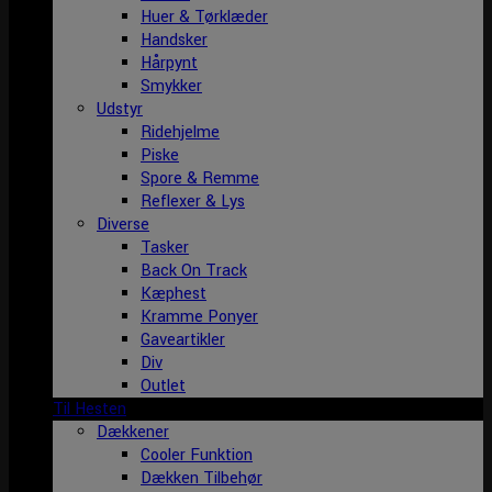
Huer & Tørklæder
Handsker
Hårpynt
Smykker
Udstyr
Ridehjelme
Piske
Spore & Remme
Reflexer & Lys
Diverse
Tasker
Back On Track
Kæphest
Kramme Ponyer
Gaveartikler
Div
Outlet
Til Hesten
Dækkener
Cooler Funktion
Dækken Tilbehør