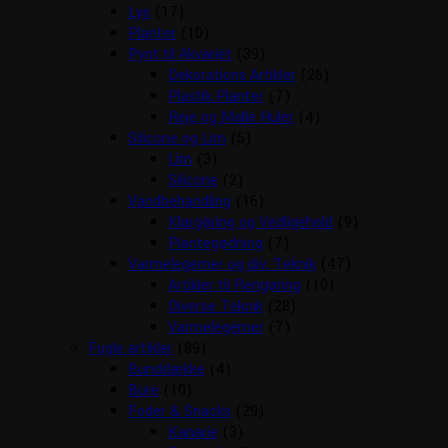
Lys
(17)
Planter
(10)
Pynt til Akvariet
(39)
Dekorations Artikler
(26)
Plastik Planter
(7)
Reje og Malle Huler
(4)
Silicone og Lim
(5)
Lim
(3)
Silicone
(2)
Vandbehandling
(16)
Klargøring og Vedligehold
(9)
Plantegødning
(7)
Varmelegemer og div. Teknik
(47)
Artikler til Rengøring
(10)
Diverse Teknik
(28)
Varmelegemer
(7)
Fugle artikler
(89)
Bunddække
(4)
Bure
(10)
Foder & Snacks
(29)
Kanarie
(3)