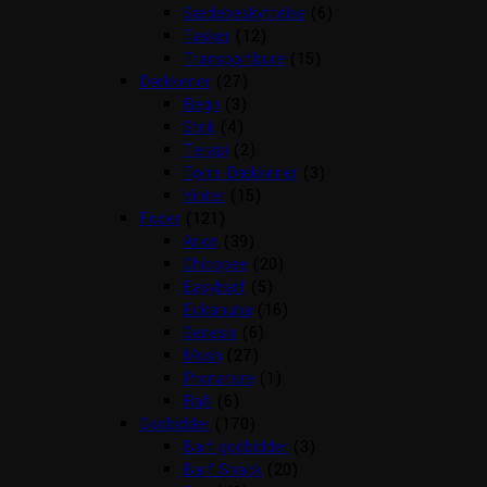
Sædebeskyttelse
(6)
Tasker
(12)
Transportbure
(15)
Dækkener
(27)
Regn
(3)
Strik
(4)
Terapi
(2)
Tørre Dækkener
(3)
Vinter
(15)
Foder
(121)
Arion
(39)
Chicopee
(20)
Easybarf
(5)
Eukanuba
(16)
Genesis
(6)
Mush
(27)
Pronature
(1)
Rafi
(6)
Godbidder
(170)
Barf godbidder
(3)
Barf Snack
(20)