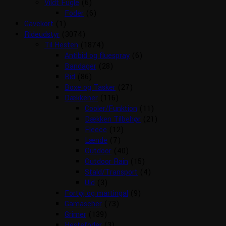
Vildt Fugle
(6)
Foder
(6)
Gavekort
(1)
Rideudstyr
(3074)
Til Hesten
(1874)
Antibid og fluespray
(6)
Bandager
(28)
Bid
(86)
Boxe og Tasker
(27)
Dækkener
(116)
Cooler/Funktion
(11)
Dækken Tilbehør
(21)
Fleece
(12)
Lænde
(7)
Outdoor
(40)
Outdoor Rain
(15)
Stald/Transport
(4)
Uld
(3)
Fortøj og martingal
(9)
Gamascher
(73)
Grimer
(139)
Hestefoder
(3)