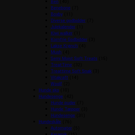
Ben
(40)
Benebone
(7)
Boxby
(11)
Diverse godbidder
(7)
Julekalender
(1)
Kiwi walker
(1)
Kornfrie Godbidder
(3)
Lakse Krønch
(4)
Mush
(4)
Semi Moist Soft Treats
(15)
TreatTime
(32)
Treattime Soft Snak
(3)
Vitakraft
(14)
Woolf
(2)
Hunde sko
(10)
Hundesenge
(42)
Hunde puder
(7)
Hunde Tæpper
(3)
Hundesenge
(31)
Hundeskåle
(76)
Automater
(5)
Keramik
(15)