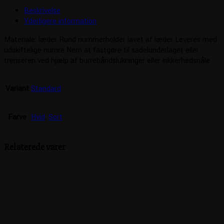
Beskrivelse
Yderligere information
Materiale: læder Rund nummerholder lavet af læder Leveres med
udskiftelige numre Nem at fastgøre til sadelunderlaget eller
trenseren ved hjælp af burrebåndslukninger eller sikkerhedsnåle
Variant
Standard
Farve
Hvid
,
Sort
Relaterede varer