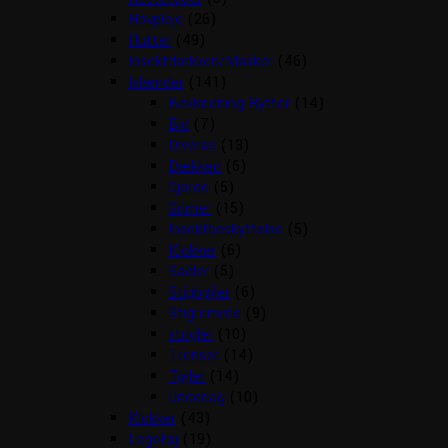
Hovpleje
(26)
Hutter
(49)
Insektdækken/Masker
(46)
Islænder
(141)
Beklædning Rytter
(14)
Bid
(7)
Diverse
(13)
Dækken
(6)
Gjorde
(5)
Grimer
(15)
Insektbeskyttelse
(5)
Klokker
(6)
Sadler
(5)
Stigbøjler
(6)
Stigremme
(9)
strigler
(10)
Trenser
(14)
Tøjler
(14)
Underlag
(10)
Klokker
(43)
Legetøj
(19)