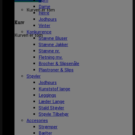
Børn
Dame
Kurven er tom
Herre
Jodhpurs
Kurv
Vinter
Konkurrence
Kurven er tom
Stævne Bluser
Stævne Jakker
Stævne nr.
Fletning mv.
Brocher & Slipsenåle
Plastroner & Slips
Støvler
Jodhpurs
Kunststof lange
Leggings
Læder Lange
Stald Støvler
Støvle Tilbehør
Accesories
Strømper
Bælter