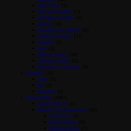
Halm og Hø
(3)
Huler og Tunneller
(7)
Hø hække og bolde
(4)
Legetøj
(13)
Løbegårde og Toiletter
(6)
Løbehjul og Kugler
(11)
Pelspleje
(5)
Seler
(3)
Skåle og Flasker
(20)
Transport Kasser
(5)
Vitaminer og Mineraler
(9)
Havedam
(10)
Foder
(6)
Net
(2)
Vandpleje
(2)
Hunde artikler
(1087)
Angstproblemer
(6)
Biludstyr og transportbure
(50)
Cykel Kurve
(2)
Diverse til bilen
(8)
Sikkerheds seler
(7)