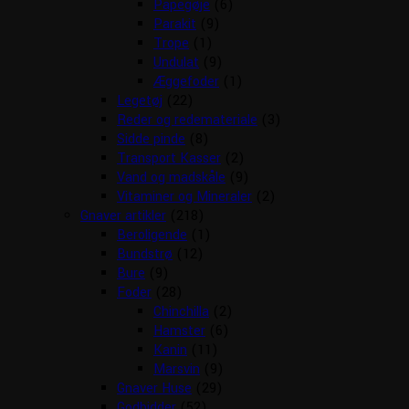
Papegøje
(6)
Parakit
(9)
Trope
(1)
Undulat
(9)
Æggefoder
(1)
Legetøj
(22)
Reder og redemateriale
(3)
Sidde pinde
(8)
Transport Kasser
(2)
Vand og madskåle
(9)
Vitaminer og Mineraler
(2)
Gnaver artikler
(218)
Beroligende
(1)
Bundstrø
(12)
Bure
(9)
Foder
(28)
Chinchilla
(2)
Hamster
(6)
Kanin
(11)
Marsvin
(9)
Gnaver Huse
(29)
Godbidder
(52)