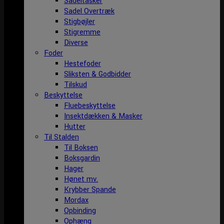
Sadeltasker
Sadel Overtræk
Stigbøjler
Stigremme
Diverse
Foder
Hestefoder
Sliksten & Godbidder
Tilskud
Beskyttelse
Fluebeskyttelse
Insektdækken & Masker
Hutter
Til Stalden
Til Boksen
Boksgardin
Hager
Hønet mv.
Krybber Spande
Mordax
Opbinding
Ophæng