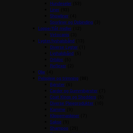
Hundeseler
(53)
Liner
(93)
Showliner
(4)
Sporliner og Opbinding
(3)
Loppe/flåt midler
(12)
Vetocanis
(3)
Lygter/lyshalsbånd
(13)
Diverse Lygter
(1)
Lyshalsbånd
(5)
Orbiloc
(5)
Reflexer
(2)
Olie
(4)
Pelspleje og trimning
(88)
Børster
(6)
Carder og Gummibørster
(7)
Coat Kings og Shedders
(5)
Diverse Plejeprodukter
(10)
Kamme
(9)
Klippemaskiner
(7)
Sakse
(9)
Shampoo
(29)