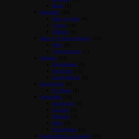
Mush
(3)
Godbidder
(29)
Græs og malt
(4)
Treats
(19)
Vådkost
(6)
Huler og Transportkasser
(10)
Huler
(9)
Transportbure
(1)
Hygiejne
(23)
Kattebakker
(5)
Kattegrus
(12)
Kattetoiletter
(5)
kattelemme
(5)
Cat Mate
(5)
Katteskåle
(15)
Automater
(3)
Keramik
(3)
Melamin
(2)
Plast
(4)
Sutteflasker
(2)
Kradsemiljøer og Legetøj
(32)