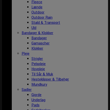
Fleece
Lænde
Outdoor
Outdoor Rain
Stald & Transport
Uld
Bandager & Klokker
Bandager
Gamascher
Klokker
Pleje
Strigler
Pelspleje
Hovpleje
Til Sår & Muk
Hesteklipper & Tilbehør
Mundkurv
Sadler
Gjorde
Underlag
Pads