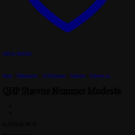
Add to Wishlist
Shop
/
Rideudstyr
/
Til Rytteren
/
Stævne
/
Stævne nr.
QHP Stævne Nummer Modeste
Den
Den
kr.
99,00
kr.
89,10
oprindelige
aktuelle