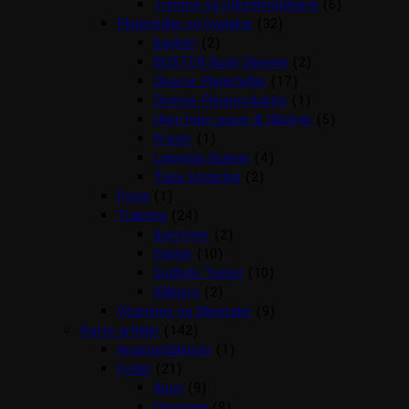
Trimme og Udredningsknive
(6)
Plejemidler og hygiejne
(32)
bagben
(2)
BUSTER Body Sleeves
(2)
Diverse Plejemidler
(17)
Diverse Plejeprodukter
(1)
Høm høm poser & tilbehør
(5)
Kraver
(1)
Løbetids Bukser
(4)
Tisse Underlag
(2)
Pools
(1)
Træning
(24)
dummyer
(2)
Fløjter
(10)
Godbids Tasker
(10)
Klikkere
(2)
Vitaminer og Mineraler
(9)
Katte artikler
(142)
Angstproblemer
(1)
Foder
(21)
Arion
(9)
Chicopee
(8)