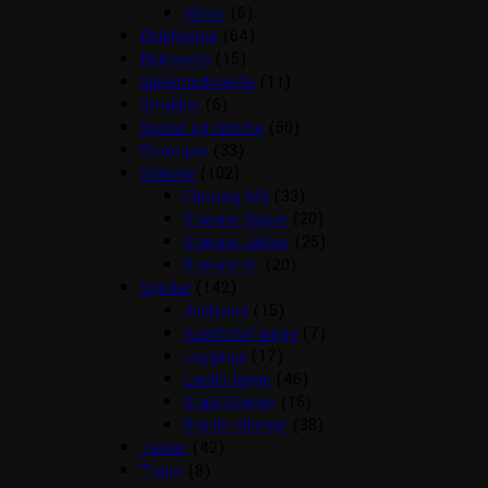
Vinter
(6)
Ridehjelme
(64)
Rideveste
(15)
Sikkerhedsveste
(11)
Smykker
(6)
Sporer og remme
(50)
Strømper
(33)
Stævne
(102)
Fletning MV
(33)
Stævne Bluser
(20)
Stævne Jakker
(25)
Stævne nr.
(20)
Støvler
(142)
Jodhpurs
(15)
Kunststof lange
(7)
Leggings
(17)
Læder lange
(46)
Stald Støvler
(16)
Støvle tilbehør
(38)
Tasker
(42)
Trøjer
(8)