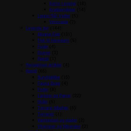
Katte Legetøj
(18)
Kradsemiljøer
(14)
Loppe/flåt midler
(5)
Vetocanis
(2)
Levende dyr
(144)
Akvarie Fisk
(131)
Fisk til Havedam
(5)
Fugle
(4)
Gnaver
(3)
Reptil
(1)
Rengørings artikler
(4)
Reptil
(65)
Bunddække
(15)
Fauna Boxe
(4)
Foder
(8)
Lamper og Pærer
(22)
Skåle
(5)
Terrarie tilbehør
(6)
Terrarier
(1)
Varmesten og plader
(2)
Vitaminer og Mineraler
(2)