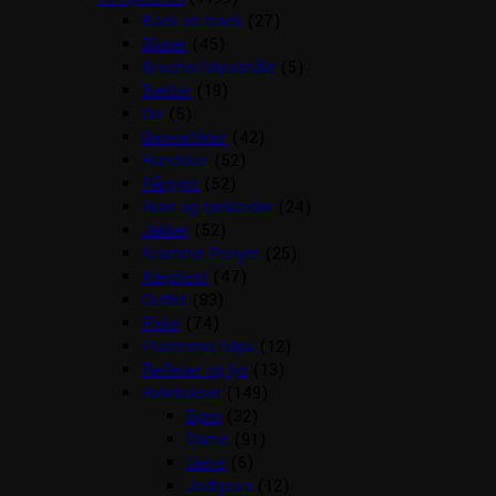
Back on track
(27)
Bluser
(45)
Brocher/slipsenåle
(5)
Bælter
(19)
Div
(5)
Gaveartikler
(42)
Handsker
(52)
Hårpynt
(52)
Huer og tørklæder
(24)
Jakker
(52)
Kramme Ponyer
(25)
Kæphest
(47)
Outlet
(83)
Piske
(74)
Plastroner/slips
(12)
Reflexer og lys
(13)
Ridebukser
(149)
Børn
(32)
Dame
(91)
Herre
(6)
Jodhpurs
(12)