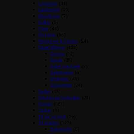
Longering
(31)
Læderpleje
(20)
Mundkurve
(7)
Outlet
(5)
Pads
(44)
Pelspleje
(56)
Rebgrimer & Cordeo
(24)
Sadel tilbehør
(129)
Diverse
(12)
Gjorde
(35)
Sadel overtræk
(7)
Sadeltasker
(5)
Stigbøjler
(41)
Stigremme
(24)
Sadler
(15)
Sliksten og Godbidder
(28)
Strigler
(151)
Tasker
(1)
Til sår og muk
(26)
Til stalden
(127)
Boksgardin
(5)