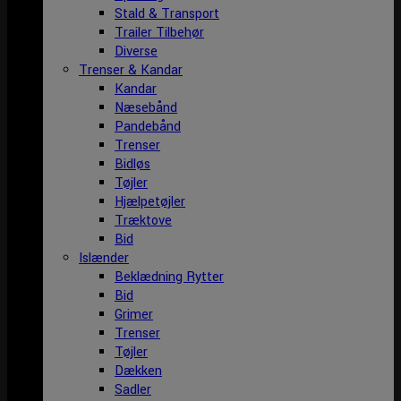
Stald & Transport
Trailer Tilbehør
Diverse
Trenser & Kandar
Kandar
Næsebånd
Pandebånd
Trenser
Bidløs
Tøjler
Hjælpetøjler
Træktove
Bid
Islænder
Beklædning Rytter
Bid
Grimer
Trenser
Tøjler
Dækken
Sadler