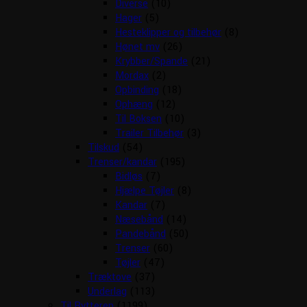
Diverse
(10)
Hager
(5)
Hesteklipper og tilbehør
(8)
Hønet mv
(26)
Krybber/Spande
(21)
Mordax
(2)
Opbinding
(18)
Ophæng
(12)
Til Boksen
(10)
Trailer Tilbehør
(3)
Tilskud
(54)
Trenser/kandar
(195)
Bidløs
(7)
Hjælpe Tøjler
(8)
Kandar
(7)
Næsebånd
(14)
Pandebånd
(50)
Trenser
(60)
Tøjler
(47)
Træktove
(37)
Underlag
(113)
Til Rytteren
(1199)