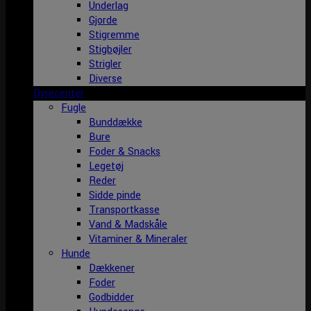
Underlag
Gjorde
Stigremme
Stigbøjler
Strigler
Diverse
Dyrecenter
Fugle
Bunddække
Bure
Foder & Snacks
Legetøj
Reder
Sidde pinde
Transportkasse
Vand & Madskåle
Vitaminer & Mineraler
Hunde
Dækkener
Foder
Godbidder