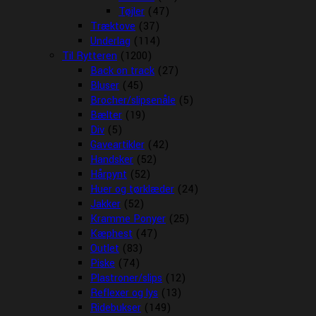
Tøjler
(47)
Træktove
(37)
Underlag
(114)
Til Rytteren
(1200)
Back on track
(27)
Bluser
(45)
Brocher/slipsenåle
(5)
Bælter
(19)
Div
(5)
Gaveartikler
(42)
Handsker
(52)
Hårpynt
(52)
Huer og tørklæder
(24)
Jakker
(52)
Kramme Ponyer
(25)
Kæphest
(47)
Outlet
(83)
Piske
(74)
Plastroner/slips
(12)
Reflexer og lys
(13)
Ridebukser
(149)