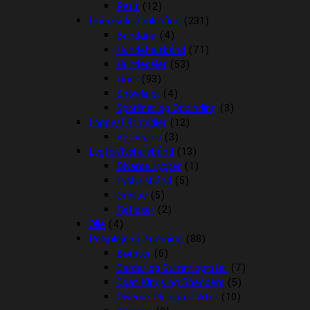
Petit
(12)
Liner/seler/halsbånd
(231)
Bandana
(4)
Hundehalsbånd
(71)
Hundeseler
(53)
Liner
(93)
Showliner
(4)
Sporliner og Opbinding
(3)
Loppe/flåt midler
(12)
Vetocanis
(3)
Lygter/lyshalsbånd
(13)
Diverse Lygter
(1)
Lyshalsbånd
(5)
Orbiloc
(5)
Reflexer
(2)
Olie
(4)
Pelspleje og trimning
(88)
Børster
(6)
Carder og Gummibørster
(7)
Coat Kings og Shedders
(5)
Diverse Plejeprodukter
(10)