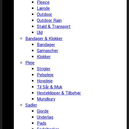
Fleece
Lænde
Outdoor
Outdoor Rain
Stald & Transport
Uld
Bandager & Klokker
Bandager
Gamascher
Klokker
Pleje
Strigler
Pelspleje
Hovpleje
Til Sår & Muk
Hesteklipper & Tilbehør
Mundkurv
Sadler
Gjorde
Underlag
Pads