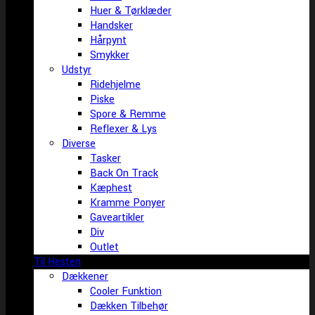
Huer & Tørklæder
Handsker
Hårpynt
Smykker
Udstyr
Ridehjelme
Piske
Spore & Remme
Reflexer & Lys
Diverse
Tasker
Back On Track
Kæphest
Kramme Ponyer
Gaveartikler
Div
Outlet
Til Hesten
Dækkener
Cooler Funktion
Dækken Tilbehør