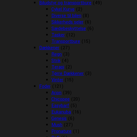
Biludstyr og transportbure
(49)
Cykel Kurve
(2)
Diverse til bilen
(8)
Sikkerheds seler
(6)
Sædebeskyttelse
(6)
Tasker
(12)
Transportbure
(15)
Dækkener
(27)
Regn
(3)
Strik
(4)
Terapi
(2)
Tørre Dækkener
(3)
Vinter
(15)
Foder
(121)
Arion
(39)
Chicopee
(20)
Easybarf
(5)
Eukanuba
(16)
Genesis
(6)
Mush
(27)
Pronature
(1)