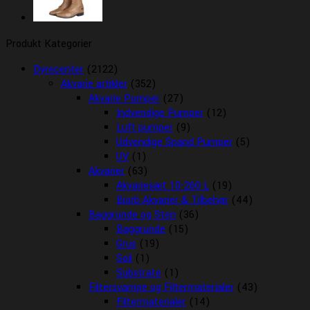
Produkt Kategorier
Dyrecenter
(2122)
Akvarie artikler
(352)
Akvarie Pumper
(27)
Indvendige Pumper
(12)
Luft pumper
(9)
Udvendige Spand Pumper
(5)
UV
(1)
Akvarier
(63)
Akvariesæt 10-260 L
(19)
Biorb Akvarier & Tilbehør
(44)
Baggrunde og Sten
(36)
Baggrunde
(15)
Grus
(19)
Soil
(1)
Substrate
(1)
Filtersvampe og Filtermaterialer
(43)
Filtermaterialer
(14)