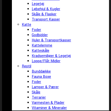
Legetøj
Løbehjul & Kugler
Skåle & Flasker
Transport Kasser
Katte
Foder
Godbidder
Huler & Transportkasser
Kattelemme
Katteskåle
Kradsemiljøer & Legetøj
Loppe/Flåt Midler
Reptil
Bunddække
Fauna Boxe
Foder
Lamper & Pærer
Skåle
Terrarier
Varmesten & Plader
Vitaminer & Mineraler