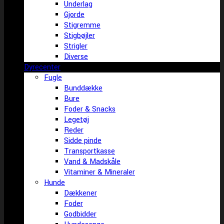
Underlag
Gjorde
Stigremme
Stigbøjler
Strigler
Diverse
Dyrecenter
Fugle
Bunddække
Bure
Foder & Snacks
Legetøj
Reder
Sidde pinde
Transportkasse
Vand & Madskåle
Vitaminer & Mineraler
Hunde
Dækkener
Foder
Godbidder