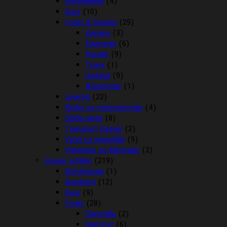
Bunddække
(4)
Bure
(10)
Foder & Snacks
(29)
Kanarie
(3)
Papegøje
(6)
Parakit
(9)
Trope
(1)
Undulat
(9)
Æggefoder
(1)
Legetøj
(22)
Reder og redemateriale
(4)
Sidde pinde
(8)
Transport Kasser
(2)
Vand og madskåle
(9)
Vitaminer og Mineraler
(2)
Gnaver artikler
(219)
Beroligende
(1)
Bundstrø
(12)
Bure
(9)
Foder
(28)
Chinchilla
(2)
Hamster
(6)