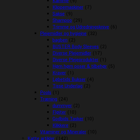
Kamme
(9)
Klippemaskiner
(7)
Sakse
(9)
Shampoo
(29)
Trimme og Udredningsknive
(6)
Plejemidler og hygiejne
(32)
bagben
(2)
BUSTER Body Sleeves
(2)
Diverse Plejemidler
(17)
Diverse Plejeprodukter
(1)
Høm høm poser & tilbehør
(5)
Kraver
(1)
Løbetids Bukser
(4)
Tisse Underlag
(2)
Pools
(1)
Træning
(24)
dummyer
(2)
Fløjter
(10)
Godbids Tasker
(10)
Klikkere
(2)
Vitaminer og Mineraler
(10)
Katte artikler
(142)