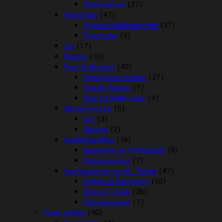
Filtersvampe
(27)
Fiskefoder
(47)
Diverse Fiskefoder mm
(37)
Frostfoder
(9)
Lys
(17)
Planter
(10)
Pynt til Akvariet
(40)
Dekorations Artikler
(27)
Plastik Planter
(7)
Reje og Malle Huler
(4)
Silicone og Lim
(5)
Lim
(3)
Silicone
(2)
Vandbehandling
(16)
Klargøring og Vedligehold
(9)
Plantegødning
(7)
Varmelegemer og div. Teknik
(47)
Artikler til Rengøring
(10)
Diverse Teknik
(28)
Varmelegemer
(7)
Fugle artikler
(90)