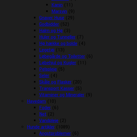
Kanin
(11)
Marsvin
(9)
Gnaver Huse
(29)
Godbidder
(52)
Halm og Hø
(3)
Huler og Tunneller
(7)
Hø hække og bolde
(4)
Legetøj
(13)
Løbegårde og Toiletter
(6)
Løbehjul og Kugler
(11)
Pelspleje
(5)
Seler
(4)
Skåle og Flasker
(20)
Transport Kasser
(5)
Vitaminer og Mineraler
(9)
Havedam
(10)
Foder
(6)
Net
(2)
Vandpleje
(2)
Hunde artikler
(1089)
Angstproblemer
(6)