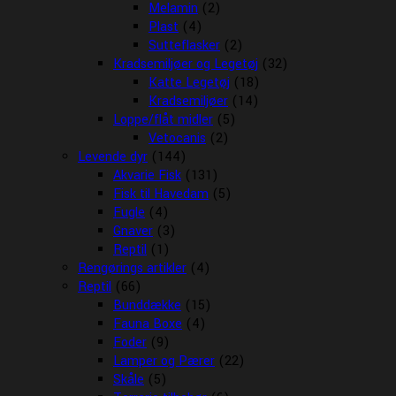
Melamin
(2)
Plast
(4)
Sutteflasker
(2)
Kradsemiljøer og Legetøj
(32)
Katte Legetøj
(18)
Kradsemiljøer
(14)
Loppe/flåt midler
(5)
Vetocanis
(2)
Levende dyr
(144)
Akvarie Fisk
(131)
Fisk til Havedam
(5)
Fugle
(4)
Gnaver
(3)
Reptil
(1)
Rengørings artikler
(4)
Reptil
(66)
Bunddække
(15)
Fauna Boxe
(4)
Foder
(9)
Lamper og Pærer
(22)
Skåle
(5)