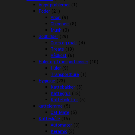
Angstproblemer
(1)
Foder
(21)
Arion
(9)
Chicopee
(8)
Mush
(3)
Godbidder
(29)
Græs og malt
(4)
Treats
(19)
Vådkost
(6)
Huler og Transportkasser
(10)
Huler
(9)
Transportbure
(1)
Hygiejne
(23)
Kattebakker
(5)
Kattegrus
(12)
Kattetoiletter
(5)
kattelemme
(5)
Cat Mate
(5)
Katteskåle
(15)
Automater
(3)
Keramik
(3)