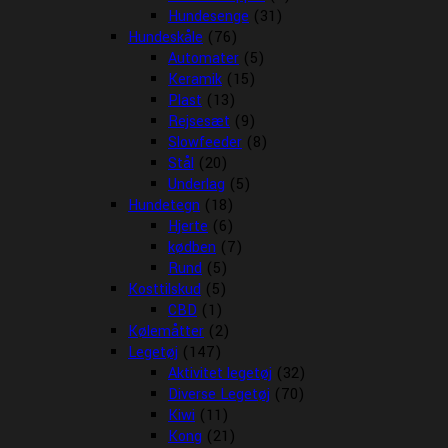
Hundesenge
(31)
Hundeskåle
(76)
Automater
(5)
Keramik
(15)
Plast
(13)
Rejsesæt
(9)
Slowfeeder
(8)
Stål
(20)
Underlag
(5)
Hundetegn
(18)
Hjerte
(6)
kødben
(7)
Rund
(5)
Kosttilskud
(5)
CBD
(1)
Kølemåtter
(2)
Legetøj
(147)
Aktivitet legetøj
(32)
Diverse Legetøj
(70)
Kiwi
(11)
Kong
(21)