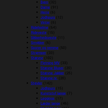
Børn
(32)
Dame
(91)
Herre
(6)
Jodhpurs
(12)
Vinter
(6)
Ridehjelme
(64)
Rideveste
(15)
Sikkerhedsveste
(11)
Smykker
(6)
Sporer og remme
(50)
Strømper
(33)
Stævne
(102)
Fletning MV
(33)
Stævne Bluser
(20)
Stævne Jakker
(25)
Stævne nr.
(20)
Støvler
(142)
Jodhpurs
(15)
Kunststof lange
(7)
Leggings
(17)
Læder lange
(46)