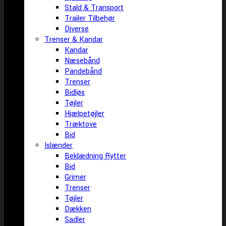
Stald & Transport
Trailer Tilbehør
Diverse
Trenser & Kandar
Kandar
Næsebånd
Pandebånd
Trenser
Bidløs
Tøjler
Hjælpetøjler
Træktove
Bid
Islænder
Beklædning Rytter
Bid
Grimer
Trenser
Tøjler
Dækken
Sadler