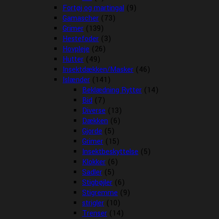
Fortøj og martingal
(9)
Gamascher
(73)
Grimer
(139)
Hestefoder
(3)
Hovpleje
(26)
Hutter
(49)
Insektdækken/Masker
(46)
Islænder
(141)
Beklædning Rytter
(14)
Bid
(7)
Diverse
(13)
Dækken
(6)
Gjorde
(5)
Grimer
(15)
Insektbeskyttelse
(5)
Klokker
(6)
Sadler
(5)
Stigbøjler
(6)
Stigremme
(9)
strigler
(10)
Trenser
(14)