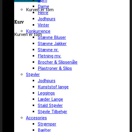
Børn
Dame
Kurven er tom
Herre
Jodhpurs
Kurv
Vinter
Konkurrence
Kurven er tom
Stævne Bluser
Stævne Jakker
Stævne nr.
Fletning mv.
Brocher & Slipsenåle
Plastroner & Slips
Støvler
Jodhpurs
Kunststof lange
Leggings
Læder Lange
Stald Støvler
Støvle Tilbehør
Accesories
Strømper
Bælter