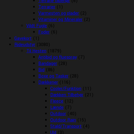
Terrarie tilbehør
(6)
Terrarier
(1)
Varmesten og plader
(2)
Vitaminer og Mineraler
(2)
Vildt Fugle
(6)
Foder
(6)
Gavekort
(1)
Rideudstyr
(3080)
Til Hesten
(1879)
Antibid og fluespray
(7)
Bandager
(28)
Bid
(86)
Boxe og Tasker
(28)
Dækkener
(116)
Cooler/Funktion
(11)
Dækken Tilbehør
(21)
Fleece
(12)
Lænde
(7)
Outdoor
(40)
Outdoor Rain
(15)
Stald/Transport
(4)
Uld
(3)