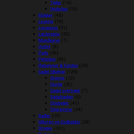
Tøjler
(14)
Underlag
(10)
Klokker
(43)
Legetøj
(19)
Longering
(31)
Læderpleje
(20)
Mundkurve
(7)
Outlet
(5)
Pads
(45)
Pelspleje
(56)
Rebgrimer & Cordeo
(24)
Sadel tilbehør
(129)
Diverse
(12)
Gjorde
(35)
Sadel overtræk
(7)
Sadeltasker
(5)
Stigbøjler
(41)
Stigremme
(24)
Sadler
(15)
Sliksten og Godbidder
(28)
Strigler
(151)