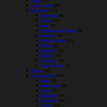
Tasker
(1)
Til sår og muk
(26)
Til stalden
(127)
Boksgardin
(5)
Diverse
(10)
Hager
(5)
Hesteklipper og tilbehør
(8)
Hønet mv
(26)
Krybber/Spande
(21)
Mordax
(2)
Opbinding
(18)
Ophæng
(12)
Til Boksen
(10)
Trailer Tilbehør
(3)
Tilskud
(54)
Trenser/kandar
(196)
Bidløs
(7)
Hjælpe Tøjler
(8)
Kandar
(7)
Næsebånd
(14)
Pandebånd
(51)
Trenser
(60)