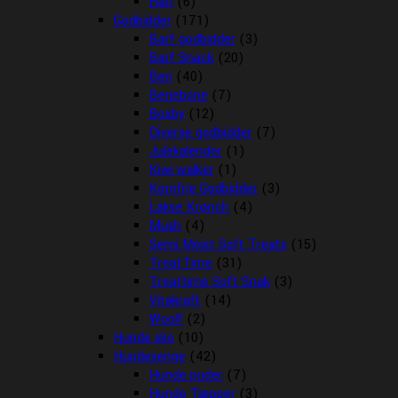
Rafi
(6)
Godbidder
(171)
Barf godbidder
(3)
Barf Snack
(20)
Ben
(40)
Benebone
(7)
Boxby
(12)
Diverse godbidder
(7)
Julekalender
(1)
Kiwi walker
(1)
Kornfrie Godbidder
(3)
Lakse Krønch
(4)
Mush
(4)
Semi Moist Soft Treats
(15)
TreatTime
(31)
Treattime Soft Snak
(3)
Vitakraft
(14)
Woolf
(2)
Hunde sko
(10)
Hundesenge
(42)
Hunde puder
(7)
Hunde Tæpper
(3)