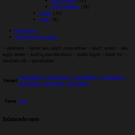
Stald Støvler
(16)
Støvle tilbehør
(38)
Tasker
(43)
Trøjer
(8)
Beskrivelse
Yderligere information
– slidstærk – læder sko, skaft: polyurethan – skaft: andet – sko:
ægte læder – kraftig elastikindsats – lynlås bagtil – blødt for –
vandtæt sål – sporeholder
34H35W30,5
,
35H36,5W31,5
,
36H38W32
,
37H39W32,5
,
Variant
38H40W33
,
39H42W34
,
40H44W35
Farve
Sort
Relaterede varer