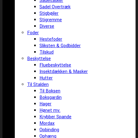
Sadeltasker
Sadel Overtræk
Stigbøjler
Stigremme
Diverse
Foder
Hestefoder
Sliksten & Godbidder
Tilskud
Beskyttelse
Fluebeskyttelse
Insektdækken & Masker
Hutter
Til Stalden
Til Boksen
Boksgardin
Hager
Hønet mv.
Krybber Spande
Mordax
Opbinding
Ophæng