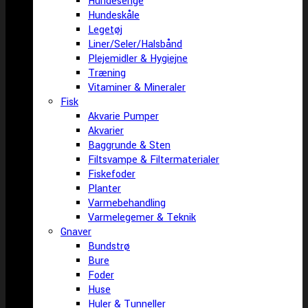
Hundesenge
Hundeskåle
Legetøj
Liner/Seler/Halsbånd
Plejemidler & Hygiejne
Træning
Vitaminer & Mineraler
Fisk
Akvarie Pumper
Akvarier
Baggrunde & Sten
Filtsvampe & Filtermaterialer
Fiskefoder
Planter
Varmebehandling
Varmelegemer & Teknik
Gnaver
Bundstrø
Bure
Foder
Huse
Huler & Tunneller