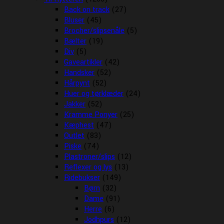
Back on track
(27)
Bluser
(45)
Brocher/slipsenåle
(5)
Bælter
(19)
Div
(5)
Gaveartikler
(42)
Handsker
(52)
Hårpynt
(52)
Huer og tørklæder
(24)
Jakker
(52)
Kramme Ponyer
(25)
Kæphest
(47)
Outlet
(83)
Piske
(74)
Plastroner/slips
(12)
Reflexer og lys
(13)
Ridebukser
(149)
Børn
(32)
Dame
(91)
Herre
(6)
Jodhpurs
(12)