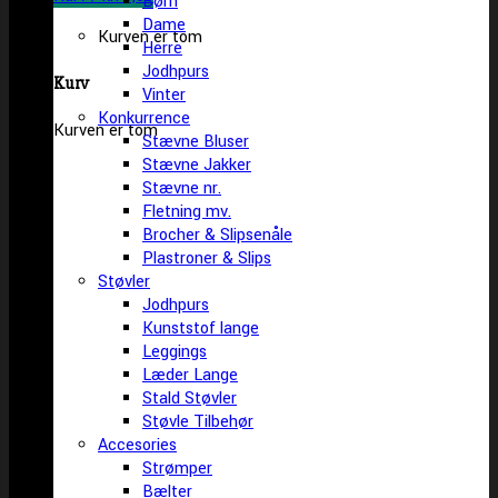
Børn
Dame
Kurven er tom
Herre
Jodhpurs
Kurv
Vinter
Konkurrence
Kurven er tom
Stævne Bluser
Stævne Jakker
Stævne nr.
Fletning mv.
Brocher & Slipsenåle
Plastroner & Slips
Støvler
Jodhpurs
Kunststof lange
Leggings
Læder Lange
Stald Støvler
Støvle Tilbehør
Accesories
Strømper
Bælter