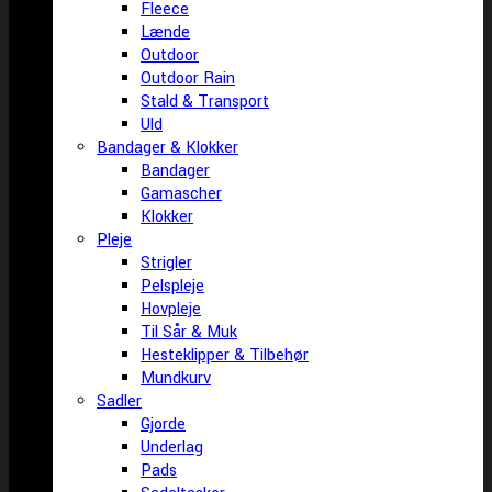
Fleece
Lænde
Outdoor
Outdoor Rain
Stald & Transport
Uld
Bandager & Klokker
Bandager
Gamascher
Klokker
Pleje
Strigler
Pelspleje
Hovpleje
Til Sår & Muk
Hesteklipper & Tilbehør
Mundkurv
Sadler
Gjorde
Underlag
Pads