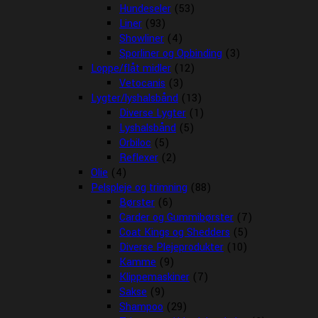
Hundeseler
(53)
Liner
(93)
Showliner
(4)
Sporliner og Opbinding
(3)
Loppe/flåt midler
(12)
Vetocanis
(3)
Lygter/lyshalsbånd
(13)
Diverse Lygter
(1)
Lyshalsbånd
(5)
Orbiloc
(5)
Reflexer
(2)
Olie
(4)
Pelspleje og trimning
(88)
Børster
(6)
Carder og Gummibørster
(7)
Coat Kings og Shedders
(5)
Diverse Plejeprodukter
(10)
Kamme
(9)
Klippemaskiner
(7)
Sakse
(9)
Shampoo
(29)