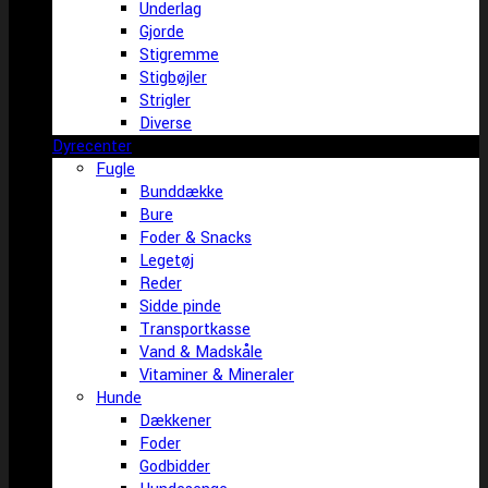
Underlag
Gjorde
Stigremme
Stigbøjler
Strigler
Diverse
Dyrecenter
Fugle
Bunddække
Bure
Foder & Snacks
Legetøj
Reder
Sidde pinde
Transportkasse
Vand & Madskåle
Vitaminer & Mineraler
Hunde
Dækkener
Foder
Godbidder