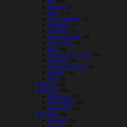
Ben
(40)
Benebone
(7)
Boxby
(11)
Diverse godbidder
(7)
Julekalender
(1)
Kiwi walker
(1)
Kornfrie Godbidder
(3)
Lakse Krønch
(4)
Mush
(4)
Semi Moist Soft Treats
(15)
TreatTime
(31)
Treattime Soft Snak
(3)
Vitakraft
(14)
Woolf
(2)
Hunde sko
(10)
Hundesenge
(42)
Hunde puder
(7)
Hunde Tæpper
(3)
Hundesenge
(31)
Hundeskåle
(76)
Automater
(5)
Keramik
(15)