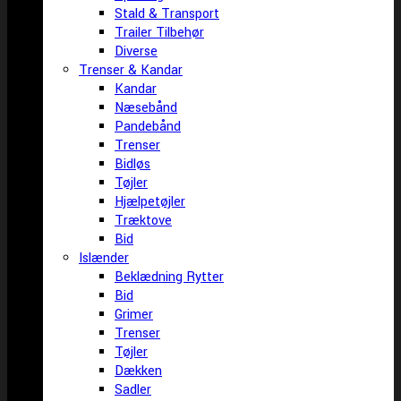
Stald & Transport
Trailer Tilbehør
Diverse
Trenser & Kandar
Kandar
Næsebånd
Pandebånd
Trenser
Bidløs
Tøjler
Hjælpetøjler
Træktove
Bid
Islænder
Beklædning Rytter
Bid
Grimer
Trenser
Tøjler
Dækken
Sadler