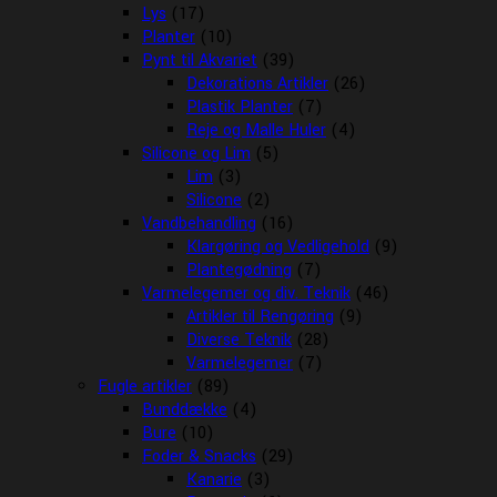
Lys
(17)
Planter
(10)
Pynt til Akvariet
(39)
Dekorations Artikler
(26)
Plastik Planter
(7)
Reje og Malle Huler
(4)
Silicone og Lim
(5)
Lim
(3)
Silicone
(2)
Vandbehandling
(16)
Klargøring og Vedligehold
(9)
Plantegødning
(7)
Varmelegemer og div. Teknik
(46)
Artikler til Rengøring
(9)
Diverse Teknik
(28)
Varmelegemer
(7)
Fugle artikler
(89)
Bunddække
(4)
Bure
(10)
Foder & Snacks
(29)
Kanarie
(3)