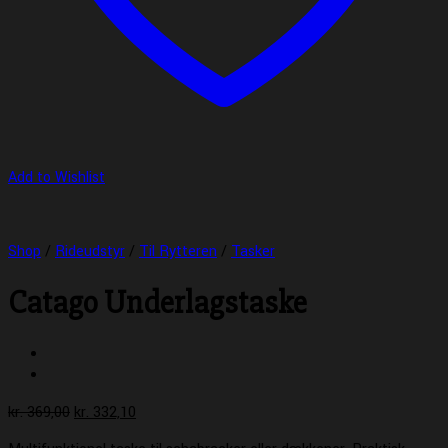
Add to Wishlist
Shop
/
Rideudstyr
/
Til Rytteren
/
Tasker
Catago Underlagstaske
Den
Den
kr.
369,00
kr.
332,10
oprindelige
aktuelle