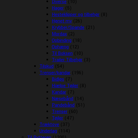
Diverse
(10)
Hager
(5)
Hesteklipper og tilbehør
(8)
Hønet mv
(26)
Krybber/Spande
(21)
Mordax
(2)
Opbinding
(18)
Ophæng
(12)
Til Boksen
(10)
Trailer Tilbehør
(3)
Tilskud
(54)
Trenser/kandar
(196)
Bidløs
(7)
Hjælpe Tøjler
(8)
Kandar
(7)
Næsebånd
(14)
Pandebånd
(51)
Trenser
(60)
Tøjler
(47)
Træktove
(37)
Underlag
(114)
Til Rytteren
(1200)