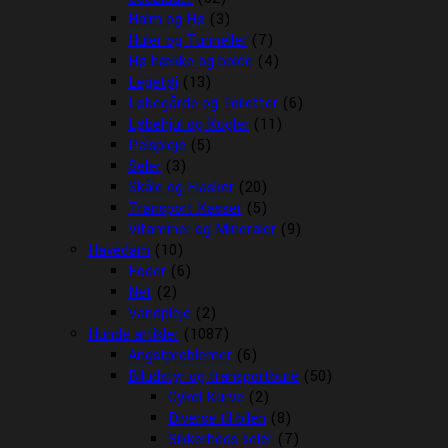
Halm og Hø
(3)
Huler og Tunneller
(7)
Hø hække og bolde
(4)
Legetøj
(13)
Løbegårde og Toiletter
(6)
Løbehjul og Kugler
(11)
Pelspleje
(5)
Seler
(3)
Skåle og Flasker
(20)
Transport Kasser
(5)
Vitaminer og Mineraler
(9)
Havedam
(10)
Foder
(6)
Net
(2)
Vandpleje
(2)
Hunde artikler
(1087)
Angstproblemer
(6)
Biludstyr og transportbure
(50)
Cykel Kurve
(2)
Diverse til bilen
(8)
Sikkerheds seler
(7)