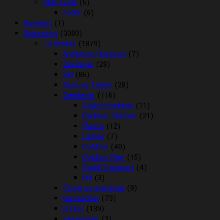
Vildt Fugle
(6)
Foder
(6)
Gavekort
(1)
Rideudstyr
(3080)
Til Hesten
(1879)
Antibid og fluespray
(7)
Bandager
(28)
Bid
(86)
Boxe og Tasker
(28)
Dækkener
(116)
Cooler/Funktion
(11)
Dækken Tilbehør
(21)
Fleece
(12)
Lænde
(7)
Outdoor
(40)
Outdoor Rain
(15)
Stald/Transport
(4)
Uld
(3)
Fortøj og martingal
(9)
Gamascher
(73)
Grimer
(139)
Hestefoder
(3)