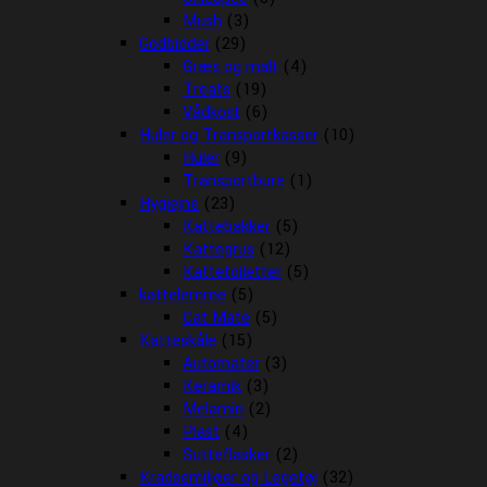
Mush
(3)
Godbidder
(29)
Græs og malt
(4)
Treats
(19)
Vådkost
(6)
Huler og Transportkasser
(10)
Huler
(9)
Transportbure
(1)
Hygiejne
(23)
Kattebakker
(5)
Kattegrus
(12)
Kattetoiletter
(5)
kattelemme
(5)
Cat Mate
(5)
Katteskåle
(15)
Automater
(3)
Keramik
(3)
Melamin
(2)
Plast
(4)
Sutteflasker
(2)
Kradsemiljøer og Legetøj
(32)