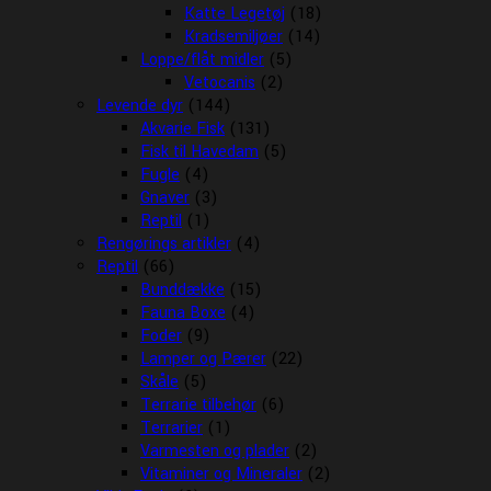
Katte Legetøj
(18)
Kradsemiljøer
(14)
Loppe/flåt midler
(5)
Vetocanis
(2)
Levende dyr
(144)
Akvarie Fisk
(131)
Fisk til Havedam
(5)
Fugle
(4)
Gnaver
(3)
Reptil
(1)
Rengørings artikler
(4)
Reptil
(66)
Bunddække
(15)
Fauna Boxe
(4)
Foder
(9)
Lamper og Pærer
(22)
Skåle
(5)
Terrarie tilbehør
(6)
Terrarier
(1)
Varmesten og plader
(2)
Vitaminer og Mineraler
(2)