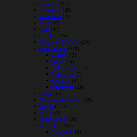
Longering
(31)
Læderpleje
(20)
Mundkurve
(7)
Outlet
(5)
Pads
(45)
Pelspleje
(56)
Rebgrimer & Cordeo
(24)
Sadel tilbehør
(129)
Diverse
(12)
Gjorde
(35)
Sadel overtræk
(7)
Sadeltasker
(5)
Stigbøjler
(41)
Stigremme
(24)
Sadler
(15)
Sliksten og Godbidder
(28)
Strigler
(151)
Tasker
(1)
Til sår og muk
(26)
Til stalden
(127)
Boksgardin
(5)