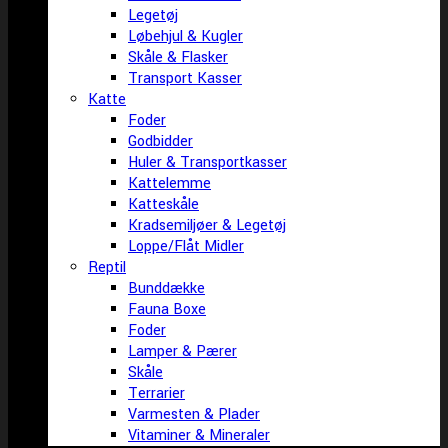
Legetøj
Løbehjul & Kugler
Skåle & Flasker
Transport Kasser
Katte
Foder
Godbidder
Huler & Transportkasser
Kattelemme
Katteskåle
Kradsemiljøer & Legetøj
Loppe/Flåt Midler
Reptil
Bunddække
Fauna Boxe
Foder
Lamper & Pærer
Skåle
Terrarier
Varmesten & Plader
Vitaminer & Mineraler