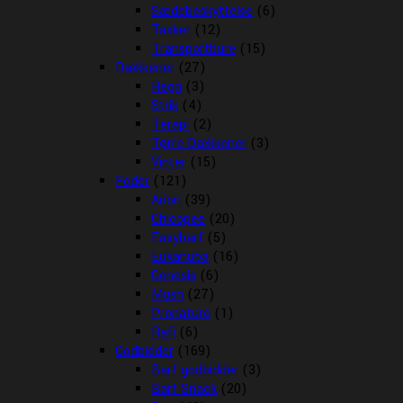
Sædebeskyttelse
(6)
Tasker
(12)
Transportbure
(15)
Dækkener
(27)
Regn
(3)
Strik
(4)
Terapi
(2)
Tørre Dækkener
(3)
Vinter
(15)
Foder
(121)
Arion
(39)
Chicopee
(20)
Easybarf
(5)
Eukanuba
(16)
Genesis
(6)
Mush
(27)
Pronature
(1)
Rafi
(6)
Godbidder
(169)
Barf godbidder
(3)
Barf Snack
(20)