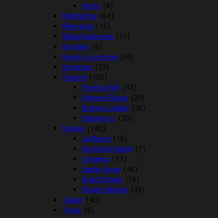
Vinter
(6)
Ridehjelme
(64)
Rideveste
(15)
Sikkerhedsveste
(11)
Smykker
(6)
Sporer og remme
(50)
Strømper
(33)
Stævne
(102)
Fletning MV
(33)
Stævne Bluser
(20)
Stævne Jakker
(25)
Stævne nr.
(20)
Støvler
(142)
Jodhpurs
(15)
Kunststof lange
(7)
Leggings
(17)
Læder lange
(46)
Stald Støvler
(16)
Støvle tilbehør
(38)
Tasker
(43)
Trøjer
(8)