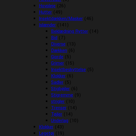
Hovpleje
(26)
Hutter
(49)
Insektdækken/Masker
(46)
Islænder
(141)
Beklædning Rytter
(14)
Bid
(7)
Diverse
(13)
Dækken
(6)
Gjorde
(5)
Grimer
(15)
Insektbeskyttelse
(5)
Klokker
(6)
Sadler
(5)
Stigbøjler
(6)
Stigremme
(9)
strigler
(10)
Trenser
(14)
Tøjler
(14)
Underlag
(10)
Klokker
(43)
Legetøj
(19)