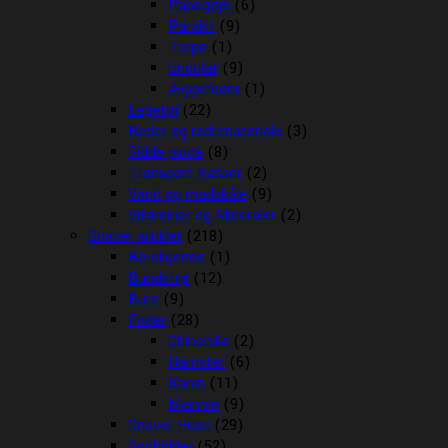
Papegøje
(6)
Parakit
(9)
Trope
(1)
Undulat
(9)
Æggefoder
(1)
Legetøj
(22)
Reder og redemateriale
(3)
Sidde pinde
(8)
Transport Kasser
(2)
Vand og madskåle
(9)
Vitaminer og Mineraler
(2)
Gnaver artikler
(218)
Beroligende
(1)
Bundstrø
(12)
Bure
(9)
Foder
(28)
Chinchilla
(2)
Hamster
(6)
Kanin
(11)
Marsvin
(9)
Gnaver Huse
(29)
Godbidder
(52)