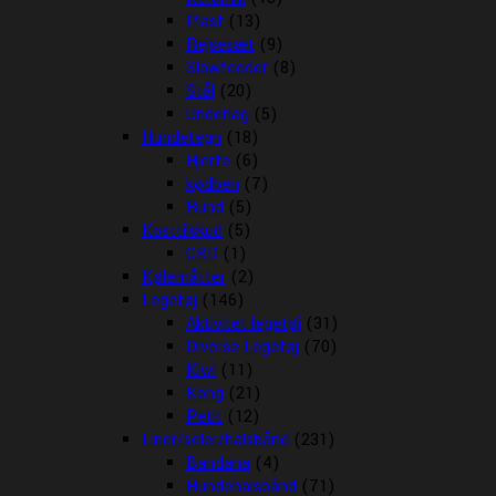
Plast
(13)
Rejsesæt
(9)
Slowfeeder
(8)
Stål
(20)
Underlag
(5)
Hundetegn
(18)
Hjerte
(6)
kødben
(7)
Rund
(5)
Kosttilskud
(5)
CBD
(1)
Kølemåtter
(2)
Legetøj
(146)
Aktivitet legetøj
(31)
Diverse Legetøj
(70)
Kiwi
(11)
Kong
(21)
Petit
(12)
Liner/seler/halsbånd
(231)
Bandana
(4)
Hundehalsbånd
(71)