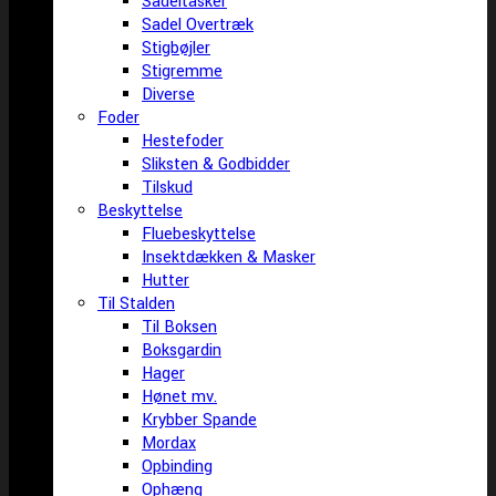
Sadeltasker
Sadel Overtræk
Stigbøjler
Stigremme
Diverse
Foder
Hestefoder
Sliksten & Godbidder
Tilskud
Beskyttelse
Fluebeskyttelse
Insektdækken & Masker
Hutter
Til Stalden
Til Boksen
Boksgardin
Hager
Hønet mv.
Krybber Spande
Mordax
Opbinding
Ophæng