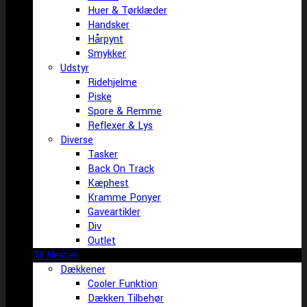
Huer & Tørklæder
Handsker
Hårpynt
Smykker
Udstyr
Ridehjelme
Piske
Spore & Remme
Reflexer & Lys
Diverse
Tasker
Back On Track
Kæphest
Kramme Ponyer
Gaveartikler
Div
Outlet
Til Hesten
Dækkener
Cooler Funktion
Dækken Tilbehør