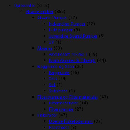
Dyrecenter
(2116)
Akvarie artikler
(350)
Akvarie Pumper
(27)
Indvendige Pumper
(12)
Luft pumper
(9)
Udvendige Spand Pumper
(5)
UV
(1)
Akvarier
(63)
Akvariesæt 10-260 L
(19)
Biorb Akvarier & Tilbehør
(44)
Baggrunde og Sten
(36)
Baggrunde
(15)
Grus
(19)
Soil
(1)
Substrate
(1)
Filtersvampe og Filtermaterialer
(43)
Filtermaterialer
(14)
Filtersvampe
(27)
Fiskefoder
(47)
Diverse Fiskefoder mm
(37)
Frostfoder
(9)