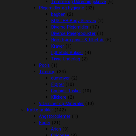
Trimme og Udredningsknive
(6)
Plejemidler og hygiejne
(32)
bagben
(2)
BUSTER Body Sleeves
(2)
Diverse Plejemidler
(17)
Diverse Plejeprodukter
(1)
Høm høm poser & tilbehør
(5)
Kraver
(1)
Løbetids Bukser
(4)
Tisse Underlag
(2)
Pools
(1)
Træning
(24)
dummyer
(2)
Fløjter
(10)
Godbids Tasker
(10)
Klikkere
(2)
Vitaminer og Mineraler
(10)
Katte artikler
(142)
Angstproblemer
(1)
Foder
(21)
Arion
(9)
Chicopee
(8)