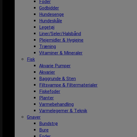
Foder
Godbidder
Hundesenge
Hundeskåle
Legetøj
Liner/Seler/Halsbånd
Plejemidler & Hygiejne
Træning
Vitaminer & Mineraler
Fisk
Akvarie Pumper
Akvarier
Baggrunde & Sten
Filtsvampe & Filtermaterialer
Fiskefoder
Planter
Varmebehandling
Varmelegemer & Teknik
Gnaver
Bundstrø
Bure
Foder