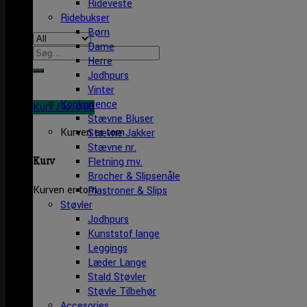
Rideveste
Ridebukser
Børn
Dame
Søg
Herre
efter:
Jodhpurs
Vinter
Konkurrence
Kurv /
kr.
0,00
Stævne Bluser
Kurven er tom
Stævne Jakker
Stævne nr.
Kurv
Fletning mv.
Brocher & Slipsenåle
Kurven er tom
Plastroner & Slips
Støvler
Jodhpurs
Kunststof lange
Leggings
Læder Lange
Stald Støvler
Støvle Tilbehør
Accesories