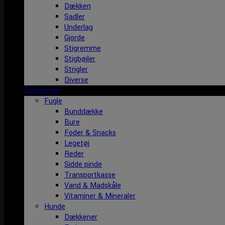
Dækken
Sadler
Underlag
Gjorde
Stigremme
Stigbøjler
Strigler
Diverse
Dyrecenter
Fugle
Bunddække
Bure
Foder & Snacks
Legetøj
Reder
Sidde pinde
Transportkasse
Vand & Madskåle
Vitaminer & Mineraler
Hunde
Dækkener