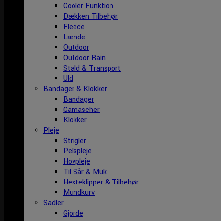
Cooler Funktion
Dækken Tilbehør
Fleece
Lænde
Outdoor
Outdoor Rain
Stald & Transport
Uld
Bandager & Klokker
Bandager
Gamascher
Klokker
Pleje
Strigler
Pelspleje
Hovpleje
Til Sår & Muk
Hesteklipper & Tilbehør
Mundkurv
Sadler
Gjorde