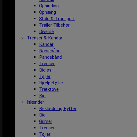
Opbinding
Ophæng
Stald & Transport
Trailer Tilbehør
Diverse
Trenser & Kandar
Kandar
Næsebånd
Pandebånd
Trenser
Bidløs
Tøjler
Hjælpetøjler
Træktove
Bid
Islænder
Beklædning Rytter
Bid
Grimer
Trenser
Tøjler