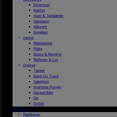
Strømper
Bælter
Huer & Tørklæder
Handsker
Hårpynt
Smykker
Udstyr
Ridehjelme
Piske
Spore & Remme
Reflexer & Lys
Diverse
Tasker
Back On Track
Kæphest
Kramme Ponyer
Gaveartikler
Div
Outlet
Til Hesten
Dækkener