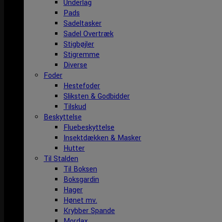
Underlag
Pads
Sadeltasker
Sadel Overtræk
Stigbøjler
Stigremme
Diverse
Foder
Hestefoder
Sliksten & Godbidder
Tilskud
Beskyttelse
Fluebeskyttelse
Insektdækken & Masker
Hutter
Til Stalden
Til Boksen
Boksgardin
Hager
Hønet mv.
Krybber Spande
Mordax