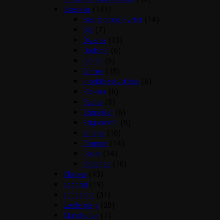
Islænder
(141)
Beklædning Rytter
(14)
Bid
(7)
Diverse
(13)
Dækken
(6)
Gjorde
(5)
Grimer
(15)
Insektbeskyttelse
(5)
Klokker
(6)
Sadler
(5)
Stigbøjler
(6)
Stigremme
(9)
strigler
(10)
Trenser
(14)
Tøjler
(14)
Underlag
(10)
Klokker
(43)
Legetøj
(19)
Longering
(31)
Læderpleje
(20)
Mundkurve
(7)