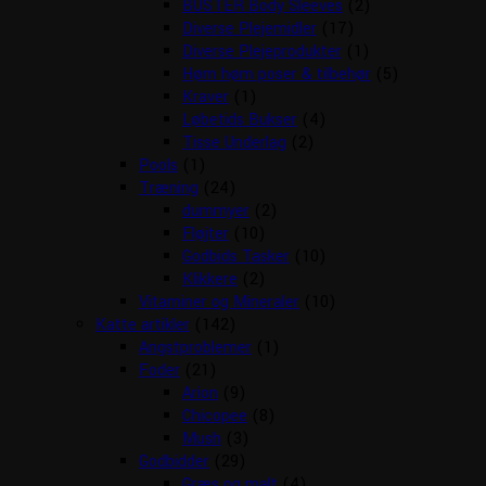
BUSTER Body Sleeves
(2)
Diverse Plejemidler
(17)
Diverse Plejeprodukter
(1)
Høm høm poser & tilbehør
(5)
Kraver
(1)
Løbetids Bukser
(4)
Tisse Underlag
(2)
Pools
(1)
Træning
(24)
dummyer
(2)
Fløjter
(10)
Godbids Tasker
(10)
Klikkere
(2)
Vitaminer og Mineraler
(10)
Katte artikler
(142)
Angstproblemer
(1)
Foder
(21)
Arion
(9)
Chicopee
(8)
Mush
(3)
Godbidder
(29)
Græs og malt
(4)