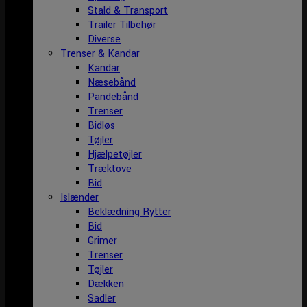
Stald & Transport
Trailer Tilbehør
Diverse
Trenser & Kandar
Kandar
Næsebånd
Pandebånd
Trenser
Bidløs
Tøjler
Hjælpetøjler
Træktove
Bid
Islænder
Beklædning Rytter
Bid
Grimer
Trenser
Tøjler
Dækken
Sadler