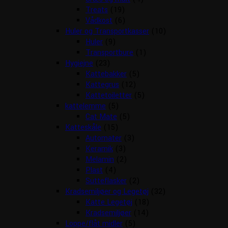
Treats
(19)
Vådkost
(6)
Huler og Transportkasser
(10)
Huler
(9)
Transportbure
(1)
Hygiejne
(23)
Kattebakker
(5)
Kattegrus
(12)
Kattetoiletter
(5)
kattelemme
(5)
Cat Mate
(5)
Katteskåle
(15)
Automater
(3)
Keramik
(3)
Melamin
(2)
Plast
(4)
Sutteflasker
(2)
Kradsemiljøer og Legetøj
(32)
Katte Legetøj
(18)
Kradsemiljøer
(14)
Loppe/flåt midler
(5)