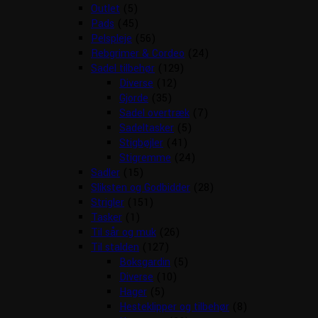
Outlet
(5)
Pads
(45)
Pelspleje
(56)
Rebgrimer & Cordeo
(24)
Sadel tilbehør
(129)
Diverse
(12)
Gjorde
(35)
Sadel overtræk
(7)
Sadeltasker
(5)
Stigbøjler
(41)
Stigremme
(24)
Sadler
(15)
Sliksten og Godbidder
(28)
Strigler
(151)
Tasker
(1)
Til sår og muk
(26)
Til stalden
(127)
Boksgardin
(5)
Diverse
(10)
Hager
(5)
Hesteklipper og tilbehør
(8)