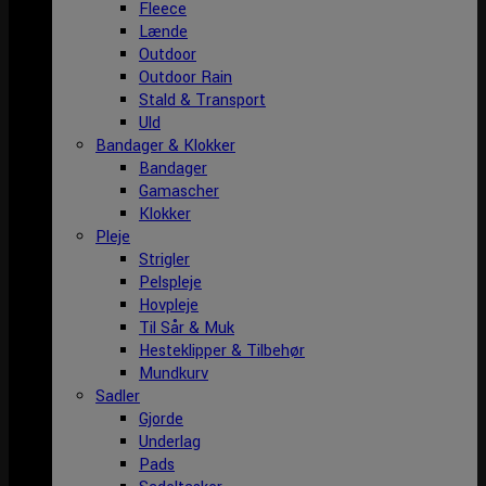
Fleece
Lænde
Outdoor
Outdoor Rain
Stald & Transport
Uld
Bandager & Klokker
Bandager
Gamascher
Klokker
Pleje
Strigler
Pelspleje
Hovpleje
Til Sår & Muk
Hesteklipper & Tilbehør
Mundkurv
Sadler
Gjorde
Underlag
Pads