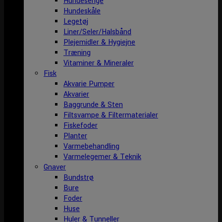
Hundesenge
Hundeskåle
Legetøj
Liner/Seler/Halsbånd
Plejemidler & Hygiejne
Træning
Vitaminer & Mineraler
Fisk
Akvarie Pumper
Akvarier
Baggrunde & Sten
Filtsvampe & Filtermaterialer
Fiskefoder
Planter
Varmebehandling
Varmelegemer & Teknik
Gnaver
Bundstrø
Bure
Foder
Huse
Huler & Tunneller