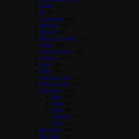
Bælter
(19)
Div
(5)
Gaveartikler
(42)
Handsker
(52)
Hårpynt
(52)
Huer og tørklæder
(24)
Jakker
(52)
Kramme Ponyer
(25)
Kæphest
(47)
Outlet
(83)
Piske
(74)
Plastroner/slips
(12)
Reflexer og lys
(13)
Ridebukser
(149)
Børn
(32)
Dame
(91)
Herre
(6)
Jodhpurs
(12)
Vinter
(6)
Ridehjelme
(64)
Rideveste
(15)