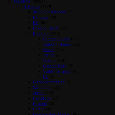
Rideudstyr
(3080)
Til Hesten
(1879)
Antibid og fluespray
(7)
Bandager
(28)
Bid
(86)
Boxe og Tasker
(28)
Dækkener
(116)
Cooler/Funktion
(11)
Dækken Tilbehør
(21)
Fleece
(12)
Lænde
(7)
Outdoor
(40)
Outdoor Rain
(15)
Stald/Transport
(4)
Uld
(3)
Fortøj og martingal
(9)
Gamascher
(73)
Grimer
(139)
Hestefoder
(3)
Hovpleje
(26)
Hutter
(49)
Insektdækken/Masker
(46)