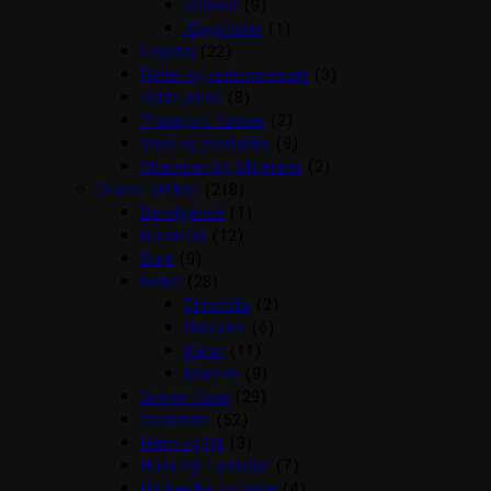
Undulat
(9)
Æggefoder
(1)
Legetøj
(22)
Reder og redemateriale
(3)
Sidde pinde
(8)
Transport Kasser
(2)
Vand og madskåle
(9)
Vitaminer og Mineraler
(2)
Gnaver artikler
(218)
Beroligende
(1)
Bundstrø
(12)
Bure
(9)
Foder
(28)
Chinchilla
(2)
Hamster
(6)
Kanin
(11)
Marsvin
(9)
Gnaver Huse
(29)
Godbidder
(52)
Halm og Hø
(3)
Huler og Tunneller
(7)
Hø hække og bolde
(4)