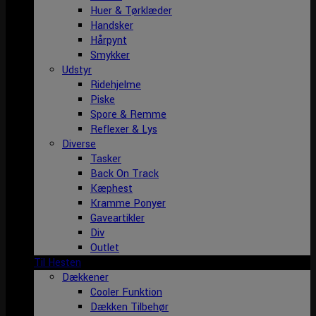
Huer & Tørklæder
Handsker
Hårpynt
Smykker
Udstyr
Ridehjelme
Piske
Spore & Remme
Reflexer & Lys
Diverse
Tasker
Back On Track
Kæphest
Kramme Ponyer
Gaveartikler
Div
Outlet
Til Hesten
Dækkener
Cooler Funktion
Dækken Tilbehør