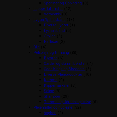
Sporliner og Opbinding
(3)
Loppe/flåt midler
(12)
Vetocanis
(3)
Lygter/lyshalsbånd
(13)
Diverse Lygter
(1)
Lyshalsbånd
(5)
Orbiloc
(5)
Reflexer
(2)
Olie
(4)
Pelspleje og trimning
(88)
Børster
(6)
Carder og Gummibørster
(7)
Coat Kings og Shedders
(5)
Diverse Plejeprodukter
(10)
Kamme
(9)
Klippemaskiner
(7)
Sakse
(9)
Shampoo
(29)
Trimme og Udredningsknive
(6)
Plejemidler og hygiejne
(32)
bagben
(2)