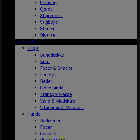
Underlag
Gjorde
Stigremme
Stigbøjler
Strigler
Diverse
Dyrecenter
Fugle
Bunddække
Bure
Foder & Snacks
Legetøj
Reder
Sidde pinde
Transportkasse
Vand & Madskåle
Vitaminer & Mineraler
Hunde
Dækkener
Foder
Godbidder