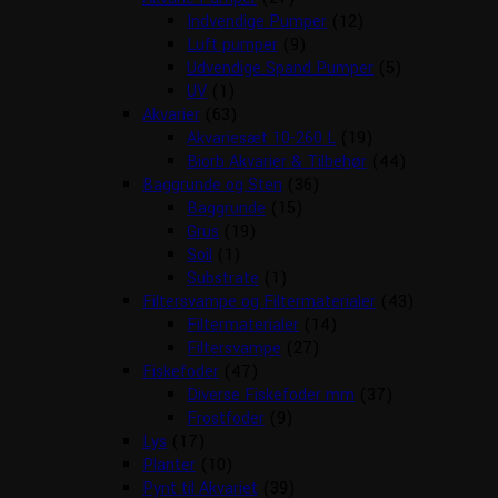
Indvendige Pumper
(12)
Luft pumper
(9)
Udvendige Spand Pumper
(5)
UV
(1)
Akvarier
(63)
Akvariesæt 10-260 L
(19)
Biorb Akvarier & Tilbehør
(44)
Baggrunde og Sten
(36)
Baggrunde
(15)
Grus
(19)
Soil
(1)
Substrate
(1)
Filtersvampe og Filtermaterialer
(43)
Filtermaterialer
(14)
Filtersvampe
(27)
Fiskefoder
(47)
Diverse Fiskefoder mm
(37)
Frostfoder
(9)
Lys
(17)
Planter
(10)
Pynt til Akvariet
(39)