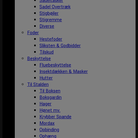
Sadeltasker
Sadel Overtræk
Stigbøjler
Stigremme
Diverse
Foder
Hestefoder
Sliksten & Godbidder
Tilskud
Beskyttelse
Fluebeskyttelse
Insektdækken & Masker
Hutter
Til Stalden
Til Boksen
Boksgardin
Hager
Hønet mv.
Krybber Spande
Mordax
Opbinding
Ophæng