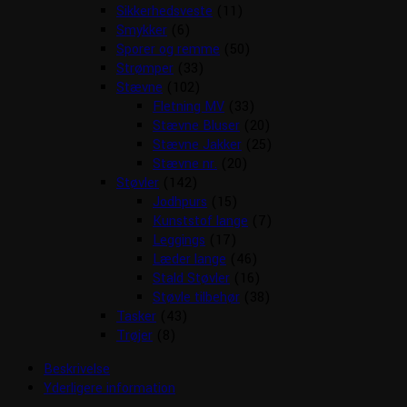
Sikkerhedsveste
(11)
Smykker
(6)
Sporer og remme
(50)
Strømper
(33)
Stævne
(102)
Fletning MV
(33)
Stævne Bluser
(20)
Stævne Jakker
(25)
Stævne nr.
(20)
Støvler
(142)
Jodhpurs
(15)
Kunststof lange
(7)
Leggings
(17)
Læder lange
(46)
Stald Støvler
(16)
Støvle tilbehør
(38)
Tasker
(43)
Trøjer
(8)
Beskrivelse
Yderligere information