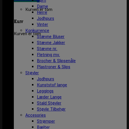
Børn
Dame
Kurven er tom
Herre
Jodhpurs
Kurv
Vinter
Konkurrence
Kurven er tom
Stævne Bluser
Stævne Jakker
Stævne nr.
Fletning mv.
Brocher & Slipsenåle
Plastroner & Slips
Støvler
Jodhpurs
Kunststof lange
Leggings
Læder Lange
Stald Støvler
Støvle Tilbehør
Accesories
Strømper
Bælter