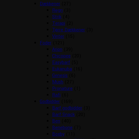
Dækkener
(27)
Regn
(3)
Strik
(4)
Terapi
(2)
Tørre Dækkener
(3)
Vinter
(15)
Foder
(121)
Arion
(39)
Chicopee
(20)
Easybarf
(5)
Eukanuba
(16)
Genesis
(6)
Mush
(27)
Pronature
(1)
Rafi
(6)
Godbidder
(169)
Barf godbidder
(3)
Barf Snack
(20)
Ben
(40)
Benebone
(7)
Boxby
(11)