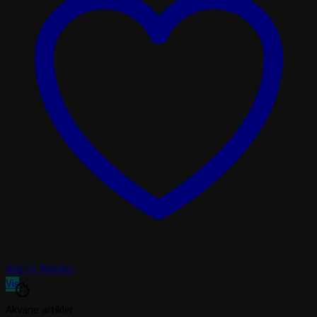
Add to Wishlist
Vis
cookie
Akvarie artikler