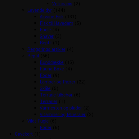
Vetocanis
(2)
Levende dyr
(144)
Akvarie Fisk
(131)
Fisk til Havedam
(5)
Fugle
(4)
Gnaver
(3)
Reptil
(1)
Rengørings artikler
(4)
Reptil
(66)
Bunddække
(15)
Fauna Boxe
(4)
Foder
(9)
Lamper og Pærer
(22)
Skåle
(5)
Terrarie tilbehør
(6)
Terrarier
(1)
Varmesten og plader
(2)
Vitaminer og Mineraler
(2)
Vildt Fugle
(6)
Foder
(6)
Gavekort
(1)