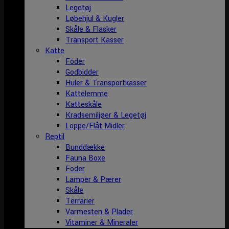
Legetøj
Løbehjul & Kugler
Skåle & Flasker
Transport Kasser
Katte
Foder
Godbidder
Huler & Transportkasser
Kattelemme
Katteskåle
Kradsemiljøer & Legetøj
Loppe/Flåt Midler
Reptil
Bunddække
Fauna Boxe
Foder
Lamper & Pærer
Skåle
Terrarier
Varmesten & Plader
Vitaminer & Mineraler