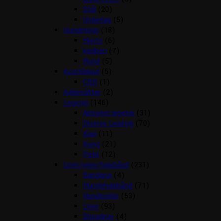
Stål
(20)
Underlag
(5)
Hundetegn
(18)
Hjerte
(6)
kødben
(7)
Rund
(5)
Kosttilskud
(5)
CBD
(1)
Kølemåtter
(2)
Legetøj
(146)
Aktivitet legetøj
(31)
Diverse Legetøj
(70)
Kiwi
(11)
Kong
(21)
Petit
(12)
Liner/seler/halsbånd
(231)
Bandana
(4)
Hundehalsbånd
(71)
Hundeseler
(53)
Liner
(93)
Showliner
(4)