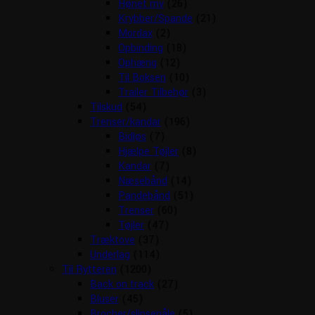
Hønet mv
(26)
Krybber/Spande
(21)
Mordax
(2)
Opbinding
(18)
Ophæng
(12)
Til Boksen
(10)
Trailer Tilbehør
(3)
Tilskud
(54)
Trenser/kandar
(196)
Bidløs
(7)
Hjælpe Tøjler
(8)
Kandar
(7)
Næsebånd
(14)
Pandebånd
(51)
Trenser
(60)
Tøjler
(47)
Træktove
(37)
Underlag
(114)
Til Rytteren
(1200)
Back on track
(27)
Bluser
(45)
Brocher/slipsenåle
(5)