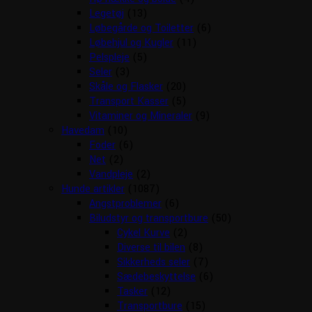
Legetøj
(13)
Løbegårde og Toiletter
(6)
Løbehjul og Kugler
(11)
Pelspleje
(5)
Seler
(3)
Skåle og Flasker
(20)
Transport Kasser
(5)
Vitaminer og Mineraler
(9)
Havedam
(10)
Foder
(6)
Net
(2)
Vandpleje
(2)
Hunde artikler
(1087)
Angstproblemer
(6)
Biludstyr og transportbure
(50)
Cykel Kurve
(2)
Diverse til bilen
(8)
Sikkerheds seler
(7)
Sædebeskyttelse
(6)
Tasker
(12)
Transportbure
(15)