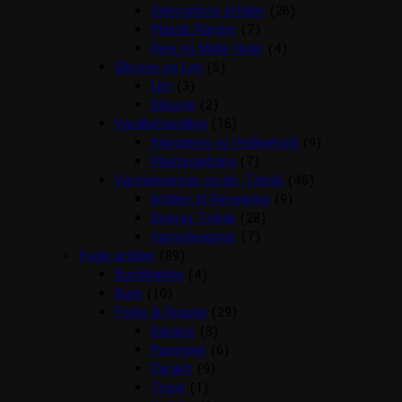
Dekorations Artikler
(26)
Plastik Planter
(7)
Reje og Malle Huler
(4)
Silicone og Lim
(5)
Lim
(3)
Silicone
(2)
Vandbehandling
(16)
Klargøring og Vedligehold
(9)
Plantegødning
(7)
Varmelegemer og div. Teknik
(46)
Artikler til Rengøring
(9)
Diverse Teknik
(28)
Varmelegemer
(7)
Fugle artikler
(89)
Bunddække
(4)
Bure
(10)
Foder & Snacks
(29)
Kanarie
(3)
Papegøje
(6)
Parakit
(9)
Trope
(1)