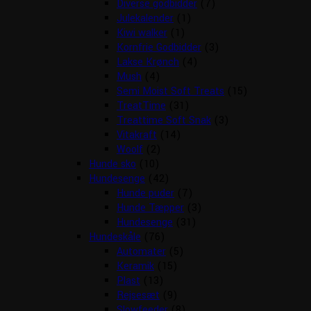
Diverse godbidder
(7)
Julekalender
(1)
Kiwi walker
(1)
Kornfrie Godbidder
(3)
Lakse Krønch
(4)
Mush
(4)
Semi Moist Soft Treats
(15)
TreatTime
(31)
Treattime Soft Snak
(3)
Vitakraft
(14)
Woolf
(2)
Hunde sko
(10)
Hundesenge
(42)
Hunde puder
(7)
Hunde Tæpper
(3)
Hundesenge
(31)
Hundeskåle
(76)
Automater
(5)
Keramik
(15)
Plast
(13)
Rejsesæt
(9)
Slowfeeder
(8)