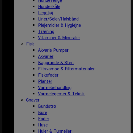
Hundesenge
Hundeskåle
Legetøj
Liner/Seler/Halsbånd
Plejemidler & Hygiejne
Træning
Vitaminer & Mineraler
Fisk
Akvarie Pumper
Akvarier
Baggrunde & Sten
Filtsvampe & Filtermaterialer
Fiskefoder
Planter
Varmebehandling
Varmelegemer & Teknik
Gnaver
Bundstrø
Bure
Foder
Huse
Huler & Tunneller