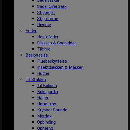
Sadeltasker
Sadel Overtræk
Stigbøjler
Stigremme
Diverse
Foder
Hestefoder
Sliksten & Godbidder
Tilskud
Beskyttelse
Fluebeskyttelse
Insektdækken & Masker
Hutter
Til Stalden
Til Boksen
Boksgardin
Hager
Hønet mv.
Krybber Spande
Mordax
Opbinding
Ophæng