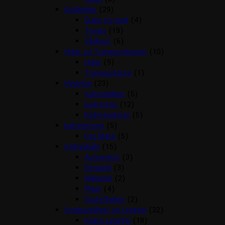
Godbidder
(29)
Græs og malt
(4)
Treats
(19)
Vådkost
(6)
Huler og Transportkasser
(10)
Huler
(9)
Transportbure
(1)
Hygiejne
(23)
Kattebakker
(5)
Kattegrus
(12)
Kattetoiletter
(5)
kattelemme
(5)
Cat Mate
(5)
Katteskåle
(15)
Automater
(3)
Keramik
(3)
Melamin
(2)
Plast
(4)
Sutteflasker
(2)
Kradsemiljøer og Legetøj
(32)
Katte Legetøj
(18)