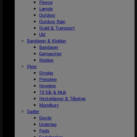
Fleece
Lænde
Outdoor
Outdoor Rain
Stald & Transport
Uld
Bandager & Klokker
Bandager
Gamascher
Klokker
Pleje
Strigler
Pelspleje
Hovpleje
Til Sår & Muk
Hesteklipper & Tilbehør
Mundkurv
Sadler
Gjorde
Underlag
Pads