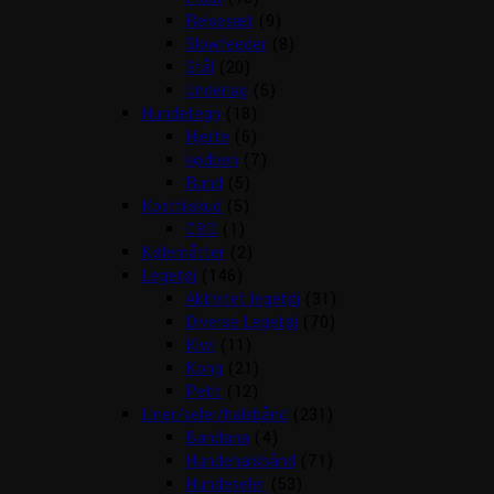
Rejsesæt
(9)
Slowfeeder
(8)
Stål
(20)
Underlag
(5)
Hundetegn
(18)
Hjerte
(6)
kødben
(7)
Rund
(5)
Kosttilskud
(5)
CBD
(1)
Kølemåtter
(2)
Legetøj
(146)
Aktivitet legetøj
(31)
Diverse Legetøj
(70)
Kiwi
(11)
Kong
(21)
Petit
(12)
Liner/seler/halsbånd
(231)
Bandana
(4)
Hundehalsbånd
(71)
Hundeseler
(53)