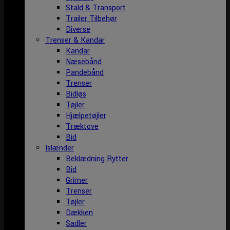
Stald & Transport
Trailer Tilbehør
Diverse
Trenser & Kandar
Kandar
Næsebånd
Pandebånd
Trenser
Bidløs
Tøjler
Hjælpetøjler
Træktove
Bid
Islænder
Beklædning Rytter
Bid
Grimer
Trenser
Tøjler
Dækken
Sadler