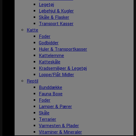
Legetøj
Løbehjul & Kugler
Skåle & Flasker
Transport Kasser
Katte
Foder
Godbidder
Huler & Transportkasser
Kattelemme
Katteskåle
Kradsemiljøer & Legetøj
Loppe/Flåt Midler
Reptil
Bunddække
Fauna Boxe
Foder
Lamper & Pærer
Skåle
Terrarier
Varmesten & Plader
Vitaminer & Mineraler