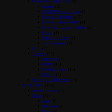
Plejemidler og hygiejne
(32)
bagben
(2)
BUSTER Body Sleeves
(2)
Diverse Plejemidler
(17)
Diverse Plejeprodukter
(1)
Høm høm poser & tilbehør
(5)
Kraver
(1)
Løbetids Bukser
(4)
Tisse Underlag
(2)
Pools
(1)
Træning
(24)
dummyer
(2)
Fløjter
(10)
Godbids Tasker
(10)
Klikkere
(2)
Vitaminer og Mineraler
(10)
Katte artikler
(142)
Angstproblemer
(1)
Foder
(21)
Arion
(9)
Chicopee
(8)
Mush
(3)