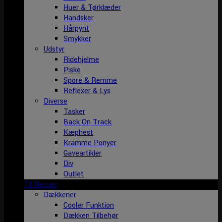
Huer & Tørklæder
Handsker
Hårpynt
Smykker
Udstyr
Ridehjelme
Piske
Spore & Remme
Reflexer & Lys
Diverse
Tasker
Back On Track
Kæphest
Kramme Ponyer
Gaveartikler
Div
Outlet
Til Hesten
Dækkener
Cooler Funktion
Dækken Tilbehør