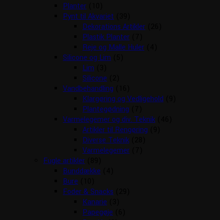
Planter
(10)
Pynt til Akvariet
(39)
Dekorations Artikler
(26)
Plastik Planter
(7)
Reje og Malle Huler
(4)
Silicone og Lim
(5)
Lim
(3)
Silicone
(2)
Vandbehandling
(16)
Klargøring og Vedligehold
(9)
Plantegødning
(7)
Varmelegemer og div. Teknik
(46)
Artikler til Rengøring
(9)
Diverse Teknik
(28)
Varmelegemer
(7)
Fugle artikler
(89)
Bunddække
(4)
Bure
(10)
Foder & Snacks
(29)
Kanarie
(3)
Papegøje
(6)