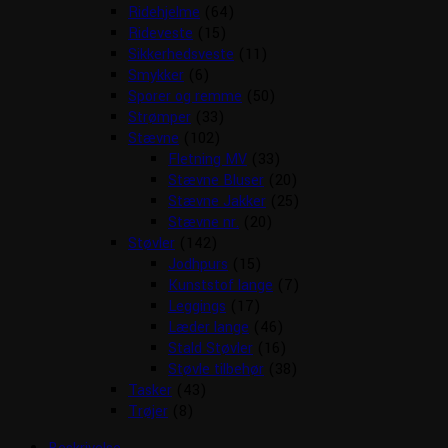
Ridehjelme
(64)
Rideveste
(15)
Sikkerhedsveste
(11)
Smykker
(6)
Sporer og remme
(50)
Strømper
(33)
Stævne
(102)
Fletning MV
(33)
Stævne Bluser
(20)
Stævne Jakker
(25)
Stævne nr.
(20)
Støvler
(142)
Jodhpurs
(15)
Kunststof lange
(7)
Leggings
(17)
Læder lange
(46)
Stald Støvler
(16)
Støvle tilbehør
(38)
Tasker
(43)
Trøjer
(8)