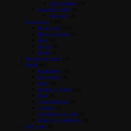
Kradsemiljøer
(14)
Loppe/flåt midler
(5)
Vetocanis
(2)
Levende dyr
(144)
Akvarie Fisk
(131)
Fisk til Havedam
(5)
Fugle
(4)
Gnaver
(3)
Reptil
(1)
Rengørings artikler
(4)
Reptil
(66)
Bunddække
(15)
Fauna Boxe
(4)
Foder
(9)
Lamper og Pærer
(22)
Skåle
(5)
Terrarie tilbehør
(6)
Terrarier
(1)
Varmesten og plader
(2)
Vitaminer og Mineraler
(2)
Vildt Fugle
(6)