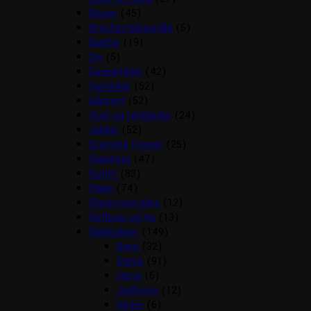
Bluser
(45)
Brocher/slipsenåle
(5)
Bælter
(19)
Div
(5)
Gaveartikler
(42)
Handsker
(52)
Hårpynt
(52)
Huer og tørklæder
(24)
Jakker
(52)
Kramme Ponyer
(25)
Kæphest
(47)
Outlet
(83)
Piske
(74)
Plastroner/slips
(12)
Reflexer og lys
(13)
Ridebukser
(149)
Børn
(32)
Dame
(91)
Herre
(6)
Jodhpurs
(12)
Vinter
(6)