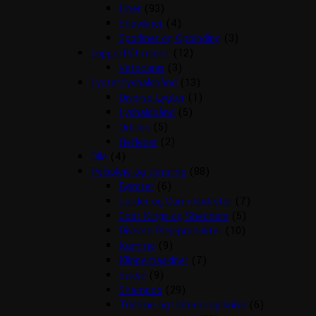
Liner
(93)
Showliner
(4)
Sporliner og Opbinding
(3)
Loppe/flåt midler
(12)
Vetocanis
(3)
Lygter/lyshalsbånd
(13)
Diverse Lygter
(1)
Lyshalsbånd
(5)
Orbiloc
(5)
Reflexer
(2)
Olie
(4)
Pelspleje og trimning
(88)
Børster
(6)
Carder og Gummibørster
(7)
Coat Kings og Shedders
(5)
Diverse Plejeprodukter
(10)
Kamme
(9)
Klippemaskiner
(7)
Sakse
(9)
Shampoo
(29)
Trimme og Udredningsknive
(6)