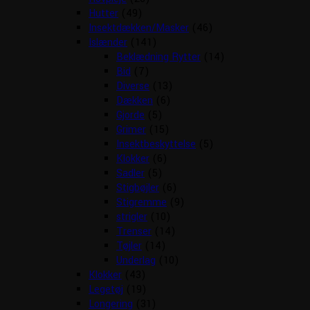
Hutter
(49)
Insektdækken/Masker
(46)
Islænder
(141)
Beklædning Rytter
(14)
Bid
(7)
Diverse
(13)
Dækken
(6)
Gjorde
(5)
Grimer
(15)
Insektbeskyttelse
(5)
Klokker
(6)
Sadler
(5)
Stigbøjler
(6)
Stigremme
(9)
strigler
(10)
Trenser
(14)
Tøjler
(14)
Underlag
(10)
Klokker
(43)
Legetøj
(19)
Longering
(31)