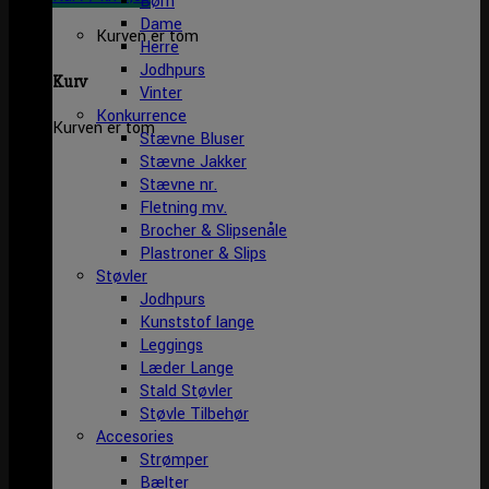
Børn
Dame
Kurven er tom
Herre
Jodhpurs
Kurv
Vinter
Konkurrence
Kurven er tom
Stævne Bluser
Stævne Jakker
Stævne nr.
Fletning mv.
Brocher & Slipsenåle
Plastroner & Slips
Støvler
Jodhpurs
Kunststof lange
Leggings
Læder Lange
Stald Støvler
Støvle Tilbehør
Accesories
Strømper
Bælter