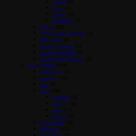
Parakit
(9)
Trope
(1)
Undulat
(9)
Æggefoder
(1)
Legetøj
(22)
Reder og redemateriale
(3)
Sidde pinde
(8)
Transport Kasser
(2)
Vand og madskåle
(9)
Vitaminer og Mineraler
(2)
Gnaver artikler
(218)
Beroligende
(1)
Bundstrø
(12)
Bure
(9)
Foder
(28)
Chinchilla
(2)
Hamster
(6)
Kanin
(11)
Marsvin
(9)
Gnaver Huse
(29)
Godbidder
(52)
Halm og Hø
(3)