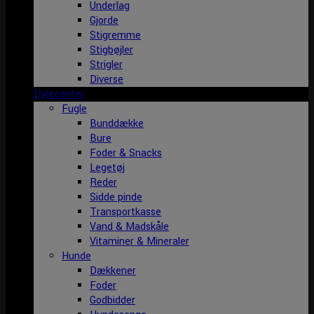
Underlag
Gjorde
Stigremme
Stigbøjler
Strigler
Diverse
Dyrecenter
Fugle
Bunddække
Bure
Foder & Snacks
Legetøj
Reder
Sidde pinde
Transportkasse
Vand & Madskåle
Vitaminer & Mineraler
Hunde
Dækkener
Foder
Godbidder