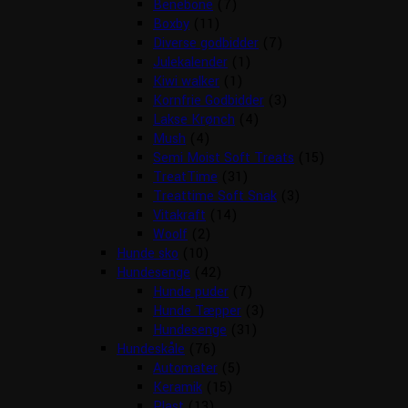
Benebone
(7)
Boxby
(11)
Diverse godbidder
(7)
Julekalender
(1)
Kiwi walker
(1)
Kornfrie Godbidder
(3)
Lakse Krønch
(4)
Mush
(4)
Semi Moist Soft Treats
(15)
TreatTime
(31)
Treattime Soft Snak
(3)
Vitakraft
(14)
Woolf
(2)
Hunde sko
(10)
Hundesenge
(42)
Hunde puder
(7)
Hunde Tæpper
(3)
Hundesenge
(31)
Hundeskåle
(76)
Automater
(5)
Keramik
(15)
Plast
(13)