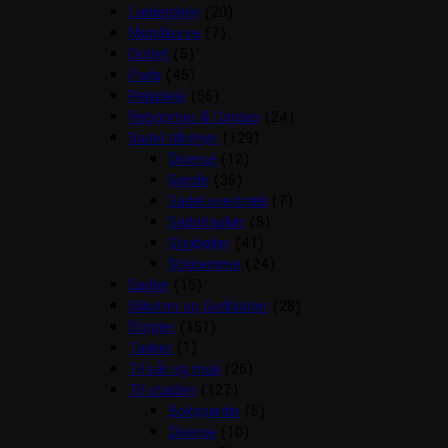
Læderpleje
(20)
Mundkurve
(7)
Outlet
(5)
Pads
(45)
Pelspleje
(56)
Rebgrimer & Cordeo
(24)
Sadel tilbehør
(129)
Diverse
(12)
Gjorde
(35)
Sadel overtræk
(7)
Sadeltasker
(5)
Stigbøjler
(41)
Stigremme
(24)
Sadler
(15)
Sliksten og Godbidder
(28)
Strigler
(151)
Tasker
(1)
Til sår og muk
(26)
Til stalden
(127)
Boksgardin
(5)
Diverse
(10)