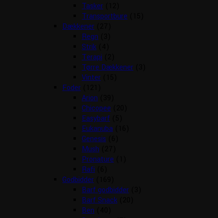
Tasker
(12)
Transportbure
(15)
Dækkener
(27)
Regn
(3)
Strik
(4)
Terapi
(2)
Tørre Dækkener
(3)
Vinter
(15)
Foder
(121)
Arion
(39)
Chicopee
(20)
Easybarf
(5)
Eukanuba
(16)
Genesis
(6)
Mush
(27)
Pronature
(1)
Rafi
(6)
Godbidder
(169)
Barf godbidder
(3)
Barf Snack
(20)
Ben
(40)