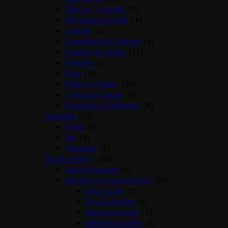
Huler og Tunneller
(7)
Hø hække og bolde
(4)
Legetøj
(13)
Løbegårde og Toiletter
(6)
Løbehjul og Kugler
(11)
Pelspleje
(5)
Seler
(3)
Skåle og Flasker
(20)
Transport Kasser
(5)
Vitaminer og Mineraler
(9)
Havedam
(10)
Foder
(6)
Net
(2)
Vandpleje
(2)
Hunde artikler
(1087)
Angstproblemer
(6)
Biludstyr og transportbure
(50)
Cykel Kurve
(2)
Diverse til bilen
(8)
Sikkerheds seler
(7)
Sædebeskyttelse
(6)