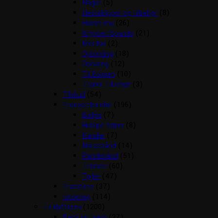
Hager
(5)
Hesteklipper og tilbehør
(8)
Hønet mv
(26)
Krybber/Spande
(21)
Mordax
(2)
Opbinding
(18)
Ophæng
(12)
Til Boksen
(10)
Trailer Tilbehør
(3)
Tilskud
(54)
Trenser/kandar
(196)
Bidløs
(7)
Hjælpe Tøjler
(8)
Kandar
(7)
Næsebånd
(14)
Pandebånd
(51)
Trenser
(60)
Tøjler
(47)
Træktove
(37)
Underlag
(114)
Til Rytteren
(1200)
Back on track
(27)