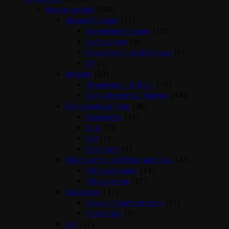
Akvarie artikler
(350)
Akvarie Pumper
(27)
Indvendige Pumper
(12)
Luft pumper
(9)
Udvendige Spand Pumper
(5)
UV
(1)
Akvarier
(63)
Akvariesæt 10-260 L
(19)
Biorb Akvarier & Tilbehør
(44)
Baggrunde og Sten
(36)
Baggrunde
(15)
Grus
(19)
Soil
(1)
Substrate
(1)
Filtersvampe og Filtermaterialer
(43)
Filtermaterialer
(14)
Filtersvampe
(27)
Fiskefoder
(47)
Diverse Fiskefoder mm
(37)
Frostfoder
(9)
Lys
(17)