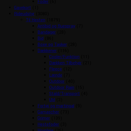
Foder
(6)
Gavekort
(1)
Rideudstyr
(3080)
Til Hesten
(1879)
Antibid og fluespray
(7)
Bandager
(28)
Bid
(86)
Boxe og Tasker
(28)
Dækkener
(116)
Cooler/Funktion
(11)
Dækken Tilbehør
(21)
Fleece
(12)
Lænde
(7)
Outdoor
(40)
Outdoor Rain
(15)
Stald/Transport
(4)
Uld
(3)
Fortøj og martingal
(9)
Gamascher
(73)
Grimer
(139)
Hestefoder
(3)
Hovpleje
(26)