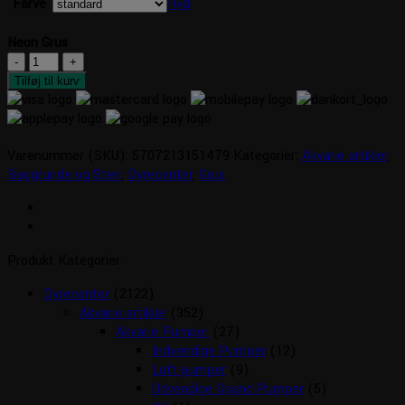
Farve
Ryd
Neon Grus
Neon
Grus
Tilføj til kurv
antal
Varenummer (SKU):
5707213151479
Kategorier:
Akvarie artikler
,
Baggrunde og Sten
,
Dyrecenter
,
Grus
Produkt Kategorier
Dyrecenter
(2122)
Akvarie artikler
(352)
Akvarie Pumper
(27)
Indvendige Pumper
(12)
Luft pumper
(9)
Udvendige Spand Pumper
(5)