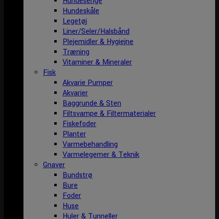
Hundesenge
Hundeskåle
Legetøj
Liner/Seler/Halsbånd
Plejemidler & Hygiejne
Træning
Vitaminer & Mineraler
Fisk
Akvarie Pumper
Akvarier
Baggrunde & Sten
Filtsvampe & Filtermaterialer
Fiskefoder
Planter
Varmebehandling
Varmelegemer & Teknik
Gnaver
Bundstrø
Bure
Foder
Huse
Huler & Tunneller