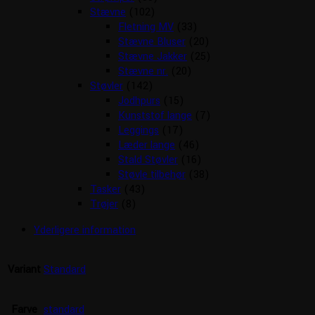
Stævne
(102)
Fletning MV
(33)
Stævne Bluser
(20)
Stævne Jakker
(25)
Stævne nr.
(20)
Støvler
(142)
Jodhpurs
(15)
Kunststof lange
(7)
Leggings
(17)
Læder lange
(46)
Stald Støvler
(16)
Støvle tilbehør
(38)
Tasker
(43)
Trøjer
(8)
Yderligere information
Variant
Standard
Farve
standard