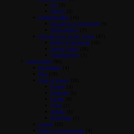
Lim
(3)
Silicone
(2)
Vandbehandling
(16)
Klargøring og Vedligehold
(9)
Plantegødning
(7)
Varmelegemer og div. Teknik
(47)
Artikler til Rengøring
(10)
Diverse Teknik
(28)
Varmelegemer
(7)
Fugle artikler
(90)
Bunddække
(4)
Bure
(10)
Foder & Snacks
(29)
Kanarie
(3)
Papegøje
(6)
Parakit
(9)
Trope
(1)
Undulat
(9)
Æggefoder
(1)
Legetøj
(22)
Reder og redemateriale
(4)