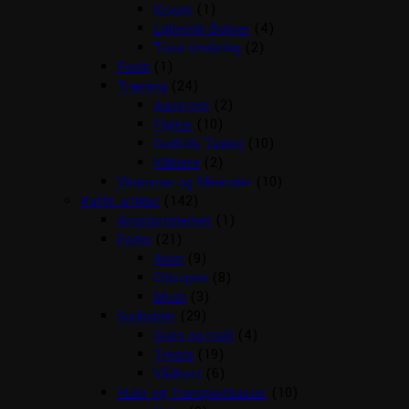
Kraver
(1)
Løbetids Bukser
(4)
Tisse Underlag
(2)
Pools
(1)
Træning
(24)
dummyer
(2)
Fløjter
(10)
Godbids Tasker
(10)
Klikkere
(2)
Vitaminer og Mineraler
(10)
Katte artikler
(142)
Angstproblemer
(1)
Foder
(21)
Arion
(9)
Chicopee
(8)
Mush
(3)
Godbidder
(29)
Græs og malt
(4)
Treats
(19)
Vådkost
(6)
Huler og Transportkasser
(10)