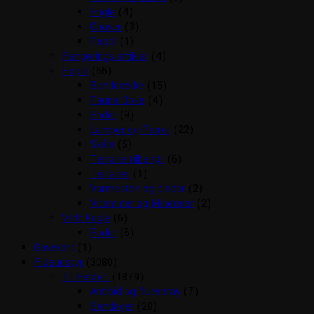
Fugle
(4)
Gnaver
(3)
Reptil
(1)
Rengørings artikler
(4)
Reptil
(66)
Bunddække
(15)
Fauna Boxe
(4)
Foder
(9)
Lamper og Pærer
(22)
Skåle
(5)
Terrarie tilbehør
(6)
Terrarier
(1)
Varmesten og plader
(2)
Vitaminer og Mineraler
(2)
Vildt Fugle
(6)
Foder
(6)
Gavekort
(1)
Rideudstyr
(3080)
Til Hesten
(1879)
Antibid og fluespray
(7)
Bandager
(28)