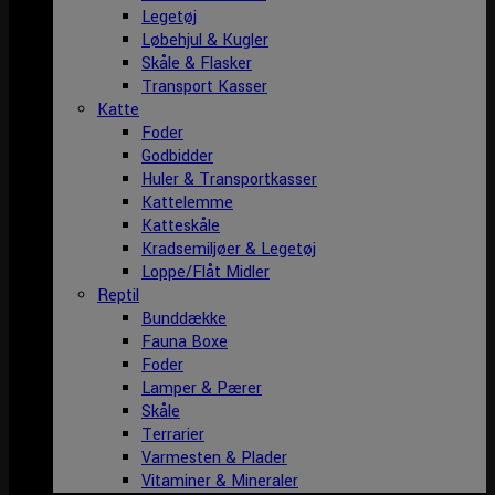
Legetøj
Løbehjul & Kugler
Skåle & Flasker
Transport Kasser
Katte
Foder
Godbidder
Huler & Transportkasser
Kattelemme
Katteskåle
Kradsemiljøer & Legetøj
Loppe/Flåt Midler
Reptil
Bunddække
Fauna Boxe
Foder
Lamper & Pærer
Skåle
Terrarier
Varmesten & Plader
Vitaminer & Mineraler