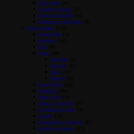
Sidde pinde
(8)
Transport Kasser
(2)
Vand og madskåle
(9)
Vitaminer og Mineraler
(2)
Gnaver artikler
(219)
Beroligende
(1)
Bundstrø
(12)
Bure
(9)
Foder
(28)
Chinchilla
(2)
Hamster
(6)
Kanin
(11)
Marsvin
(9)
Gnaver Huse
(29)
Godbidder
(52)
Halm og Hø
(3)
Huler og Tunneller
(7)
Hø hække og bolde
(4)
Legetøj
(13)
Løbegårde og Toiletter
(6)
Løbehjul og Kugler
(11)