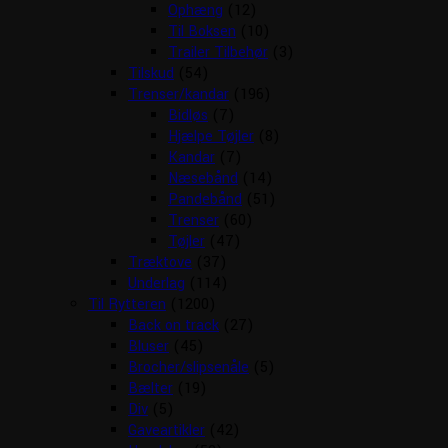
Ophæng
(12)
Til Boksen
(10)
Trailer Tilbehør
(3)
Tilskud
(54)
Trenser/kandar
(196)
Bidløs
(7)
Hjælpe Tøjler
(8)
Kandar
(7)
Næsebånd
(14)
Pandebånd
(51)
Trenser
(60)
Tøjler
(47)
Træktove
(37)
Underlag
(114)
Til Rytteren
(1200)
Back on track
(27)
Bluser
(45)
Brocher/slipsenåle
(5)
Bælter
(19)
Div
(5)
Gaveartikler
(42)