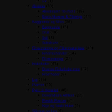
UV
(1)
Akvarier
(63)
Akvariesæt 10-260 L
(19)
Biorb Akvarier & Tilbehør
(44)
Baggrunde og Sten
(36)
Baggrunde
(15)
Grus
(19)
Soil
(1)
Substrate
(1)
Filtersvampe og Filtermaterialer
(43)
Filtermaterialer
(14)
Filtersvampe
(27)
Fiskefoder
(47)
Diverse Fiskefoder mm
(37)
Frostfoder
(9)
Lys
(17)
Planter
(10)
Pynt til Akvariet
(40)
Dekorations Artikler
(27)
Plastik Planter
(7)
Reje og Malle Huler
(4)
Silicone og Lim
(5)