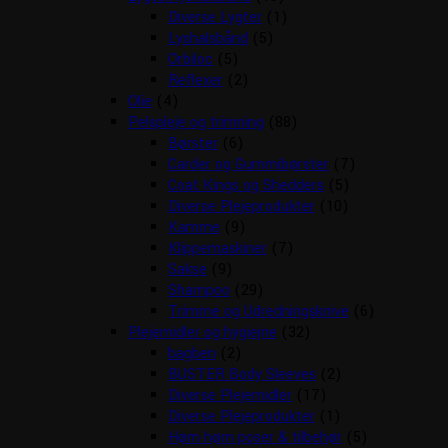
Diverse Lygter
(1)
Lyshalsbånd
(5)
Orbiloc
(5)
Reflexer
(2)
Olie
(4)
Pelspleje og trimning
(88)
Børster
(6)
Carder og Gummibørster
(7)
Coat Kings og Shedders
(5)
Diverse Plejeprodukter
(10)
Kamme
(9)
Klippemaskiner
(7)
Sakse
(9)
Shampoo
(29)
Trimme og Udredningsknive
(6)
Plejemidler og hygiejne
(32)
bagben
(2)
BUSTER Body Sleeves
(2)
Diverse Plejemidler
(17)
Diverse Plejeprodukter
(1)
Høm høm poser & tilbehør
(5)