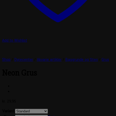
Add to Wishlist
Shop
/
Dyrecenter
/
Akvarie artikler
/
Baggrunde og Sten
/
Grus
Neon Grus
kr.
29,95
Variant