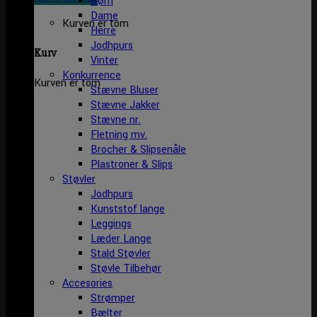
Børn
Dame
Kurven er tom
Herre
Jodhpurs
Kurv
Vinter
Konkurrence
Kurven er tom
Stævne Bluser
Stævne Jakker
Stævne nr.
Fletning mv.
Brocher & Slipsenåle
Plastroner & Slips
Støvler
Jodhpurs
Kunststof lange
Leggings
Læder Lange
Stald Støvler
Støvle Tilbehør
Accesories
Strømper
Bælter