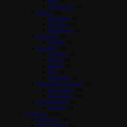
Huler
(9)
Transportbure
(1)
Hygiejne
(23)
Kattebakker
(5)
Kattegrus
(12)
Kattetoiletter
(5)
kattelemme
(5)
Cat Mate
(5)
Katteskåle
(15)
Automater
(3)
Keramik
(3)
Melamin
(2)
Plast
(4)
Sutteflasker
(2)
Kradsemiljøer og Legetøj
(32)
Katte Legetøj
(18)
Kradsemiljøer
(14)
Loppe/flåt midler
(5)
Vetocanis
(2)
Levende dyr
(144)
Akvarie Fisk
(131)
Fisk til Havedam
(5)