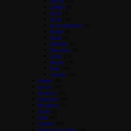
Diverse
(13)
Dækken
(6)
Gjorde
(5)
Grimer
(15)
Insektbeskyttelse
(5)
Klokker
(6)
Sadler
(5)
Stigbøjler
(6)
Stigremme
(9)
strigler
(10)
Trenser
(14)
Tøjler
(14)
Underlag
(10)
Klokker
(43)
Legetøj
(19)
Longering
(31)
Læderpleje
(20)
Mundkurve
(7)
Outlet
(5)
Pads
(45)
Pelspleje
(56)
Rebgrimer & Cordeo
(24)