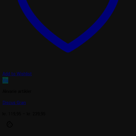
Add to Wishlist
Vis
Akvarie artikler
Discus Gran
Prisinterval:
kr.
119,95
–
kr.
239,95
kr. 119,95
cookie
til
kr. 239,95