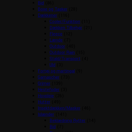
Bid
(86)
Boxe og Tasker
(28)
Dækkener
(116)
Cooler/Funktion
(11)
Dækken Tilbehør
(21)
Fleece
(12)
Lænde
(7)
Outdoor
(40)
Outdoor Rain
(15)
Stald/Transport
(4)
Uld
(3)
Fortøj og martingal
(9)
Gamascher
(73)
Grimer
(139)
Hestefoder
(3)
Hovpleje
(26)
Hutter
(49)
Insektdækken/Masker
(46)
Islænder
(141)
Beklædning Rytter
(14)
Bid
(7)