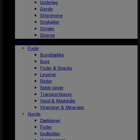
Underlag
Gjorde
Stigremme
Stigbøjler
Strigler
Diverse
Dyrecenter
Fugle
Bunddække
Bure
Foder & Snacks
Legetøj
Reder
Sidde pinde
Transportkasse
Vand & Madskåle
Vitaminer & Mineraler
Hunde
Dækkener
Foder
Godbidder