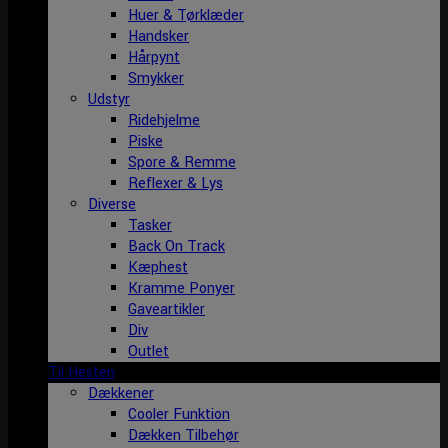
Huer & Tørklæder
Handsker
Hårpynt
Smykker
Udstyr
Ridehjelme
Piske
Spore & Remme
Reflexer & Lys
Diverse
Tasker
Back On Track
Kæphest
Kramme Ponyer
Gaveartikler
Div
Outlet
Til Hesten
Dækkener
Cooler Funktion
Dækken Tilbehør