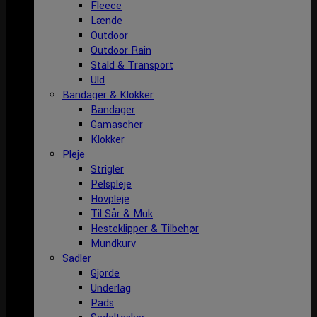
Fleece
Lænde
Outdoor
Outdoor Rain
Stald & Transport
Uld
Bandager & Klokker
Bandager
Gamascher
Klokker
Pleje
Strigler
Pelspleje
Hovpleje
Til Sår & Muk
Hesteklipper & Tilbehør
Mundkurv
Sadler
Gjorde
Underlag
Pads