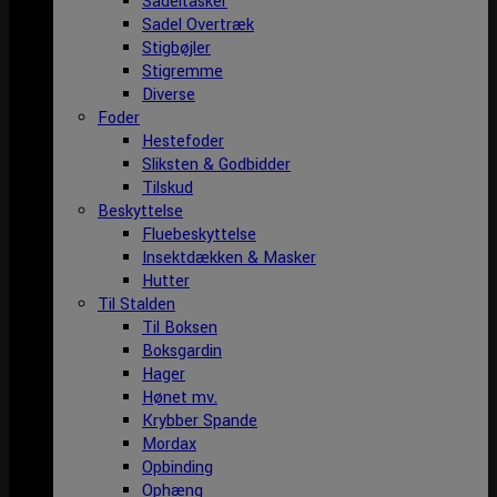
Sadeltasker
Sadel Overtræk
Stigbøjler
Stigremme
Diverse
Foder
Hestefoder
Sliksten & Godbidder
Tilskud
Beskyttelse
Fluebeskyttelse
Insektdækken & Masker
Hutter
Til Stalden
Til Boksen
Boksgardin
Hager
Hønet mv.
Krybber Spande
Mordax
Opbinding
Ophæng