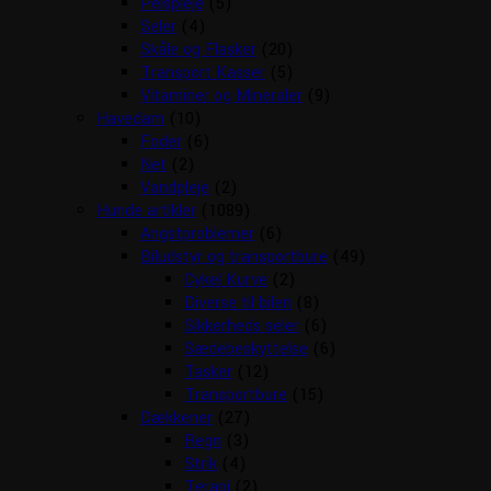
Pelspleje
(5)
Seler
(4)
Skåle og Flasker
(20)
Transport Kasser
(5)
Vitaminer og Mineraler
(9)
Havedam
(10)
Foder
(6)
Net
(2)
Vandpleje
(2)
Hunde artikler
(1089)
Angstproblemer
(6)
Biludstyr og transportbure
(49)
Cykel Kurve
(2)
Diverse til bilen
(8)
Sikkerheds seler
(6)
Sædebeskyttelse
(6)
Tasker
(12)
Transportbure
(15)
Dækkener
(27)
Regn
(3)
Strik
(4)
Terapi
(2)