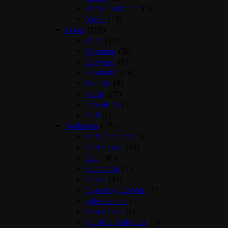
Tørre Dækkener
(3)
Vinter
(15)
Foder
(121)
Arion
(39)
Chicopee
(20)
Easybarf
(5)
Eukanuba
(16)
Genesis
(6)
Mush
(27)
Pronature
(1)
Rafi
(6)
Godbidder
(171)
Barf godbidder
(3)
Barf Snack
(20)
Ben
(40)
Benebone
(7)
Boxby
(12)
Diverse godbidder
(7)
Julekalender
(1)
Kiwi walker
(1)
Kornfrie Godbidder
(3)