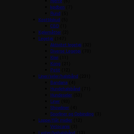
Hjerte
(6)
kødben
(7)
Rund
(5)
Kosttilskud
(5)
CBD
(1)
Kølemåtter
(2)
Legetøj
(147)
Aktivitet legetøj
(32)
Diverse Legetøj
(70)
Kiwi
(11)
Kong
(21)
Petit
(12)
Liner/seler/halsbånd
(231)
Bandana
(4)
Hundehalsbånd
(71)
Hundeseler
(53)
Liner
(93)
Showliner
(4)
Sporliner og Opbinding
(3)
Loppe/flåt midler
(12)
Vetocanis
(3)
Lygter/lyshalsbånd
(13)