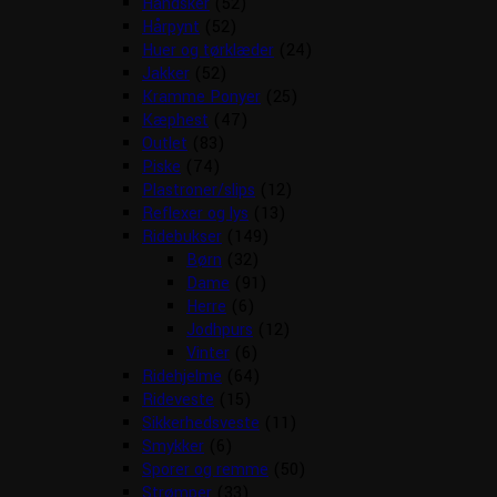
Handsker
(52)
Hårpynt
(52)
Huer og tørklæder
(24)
Jakker
(52)
Kramme Ponyer
(25)
Kæphest
(47)
Outlet
(83)
Piske
(74)
Plastroner/slips
(12)
Reflexer og lys
(13)
Ridebukser
(149)
Børn
(32)
Dame
(91)
Herre
(6)
Jodhpurs
(12)
Vinter
(6)
Ridehjelme
(64)
Rideveste
(15)
Sikkerhedsveste
(11)
Smykker
(6)
Sporer og remme
(50)
Strømper
(33)