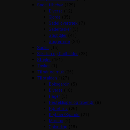
Sadel tilbehør
(129)
Diverse
(12)
Gjorde
(35)
Sadel overtræk
(7)
Sadeltasker
(5)
Stigbøjler
(41)
Stigremme
(24)
Sadler
(15)
Sliksten og Godbidder
(28)
Strigler
(151)
Tasker
(1)
Til sår og muk
(26)
Til stalden
(127)
Boksgardin
(5)
Diverse
(10)
Hager
(5)
Hesteklipper og tilbehør
(8)
Hønet mv
(26)
Krybber/Spande
(21)
Mordax
(2)
Opbinding
(18)