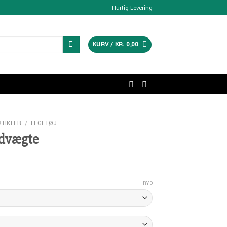
Hurtig Levering
KURV /
KR.
0,00
RTIKLER
/
LEGETØJ
ndvægte
RYD