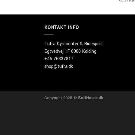
kr.
379,9
KONTAKT INFO
Tufra Dyrecenter & Ridesport
Egtvedvej 1F 6000 Kolding
+45 75837817
shop@tufra.dk
Copyright 2026 ©
SoftHouse.dk