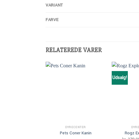
VARIANT
FARVE
RELATEREDE VARER
Udsalg!
Add to Wishlist
DYRECENTER
DYR
Pets Coner Kanin
Rogz Ex