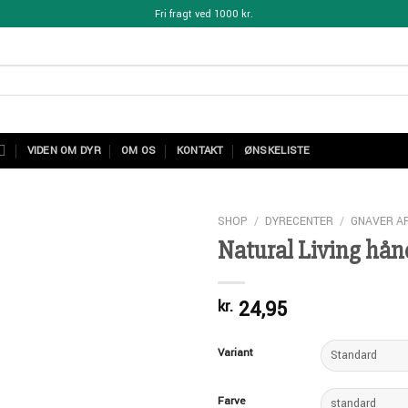
Fri fragt ved 1000 kr.
VIDEN OM DYR
OM OS
KONTAKT
ØNSKELISTE
SHOP
/
DYRECENTER
/
GNAVER A
Natural Living hå
24,95
kr.
Variant
Add to Wishlist
Farve