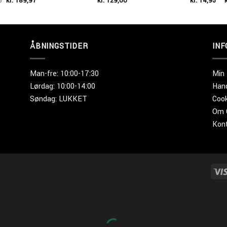
5
kr.
189,97
kr.
129,00
kr.
14,95
–
k
oprindelige
aktuelle
pris
pris
var:
er:
kr. 379,95.
kr. 189,97.
ÅBNINGSTIDER
IN
Man-fre: 10:00-17:30
Min
Lørdag: 10:00-14:00
Hand
Søndag: LUKKET
Cook
Om 
Kon