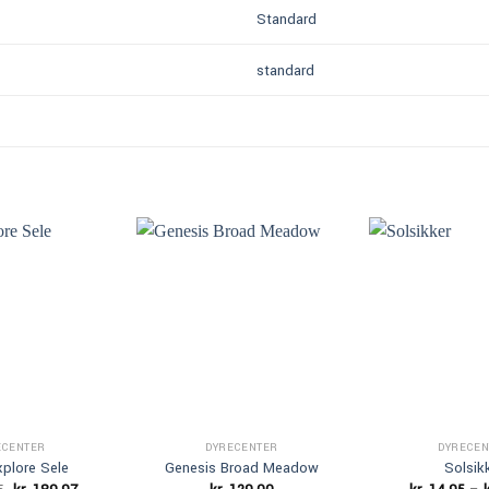
Standard
standard
Add to Wishlist
Add to Wishlist
Ad
ECENTER
DYRECENTER
DYRECEN
plore Sele
Genesis Broad Meadow
Solsik
Den
Den