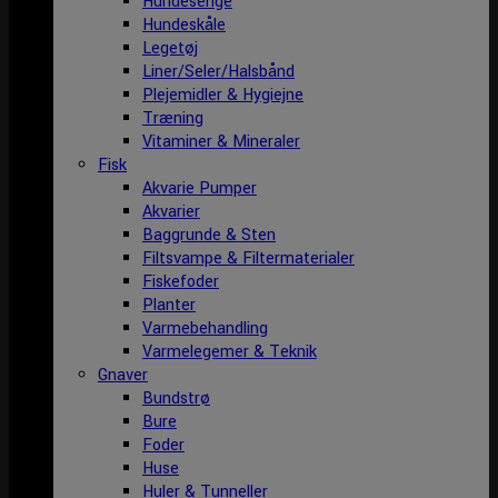
Hundesenge
Hundeskåle
Legetøj
Liner/Seler/Halsbånd
Plejemidler & Hygiejne
Træning
Vitaminer & Mineraler
Fisk
Akvarie Pumper
Akvarier
Baggrunde & Sten
Filtsvampe & Filtermaterialer
Fiskefoder
Planter
Varmebehandling
Varmelegemer & Teknik
Gnaver
Bundstrø
Bure
Foder
Huse
Huler & Tunneller