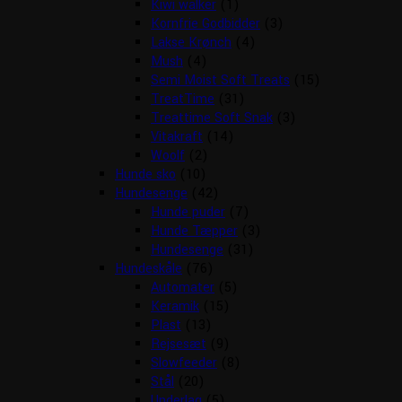
Kiwi walker
(1)
Kornfrie Godbidder
(3)
Lakse Krønch
(4)
Mush
(4)
Semi Moist Soft Treats
(15)
TreatTime
(31)
Treattime Soft Snak
(3)
Vitakraft
(14)
Woolf
(2)
Hunde sko
(10)
Hundesenge
(42)
Hunde puder
(7)
Hunde Tæpper
(3)
Hundesenge
(31)
Hundeskåle
(76)
Automater
(5)
Keramik
(15)
Plast
(13)
Rejsesæt
(9)
Slowfeeder
(8)
Stål
(20)
Underlag
(5)