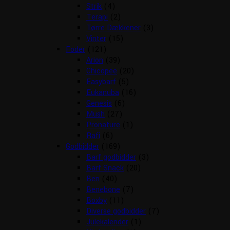
Strik
(4)
Terapi
(2)
Tørre Dækkener
(3)
Vinter
(15)
Foder
(121)
Arion
(39)
Chicopee
(20)
Easybarf
(5)
Eukanuba
(16)
Genesis
(6)
Mush
(27)
Pronature
(1)
Rafi
(6)
Godbidder
(169)
Barf godbidder
(3)
Barf Snack
(20)
Ben
(40)
Benebone
(7)
Boxby
(11)
Diverse godbidder
(7)
Julekalender
(1)