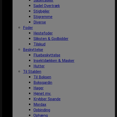
Sadeltasker
Sadel Overtræk
Stigbøjler
Stigremme
Diverse
Foder
Hestefoder
Sliksten & Godbidder
Tilskud
Beskyttelse
Fluebeskyttelse
Insektdækken & Masker
Hutter
Til Stalden
Til Boksen
Boksgardin
Hager
Hønet mv.
Krybber Spande
Mordax
Opbinding
Ophæng