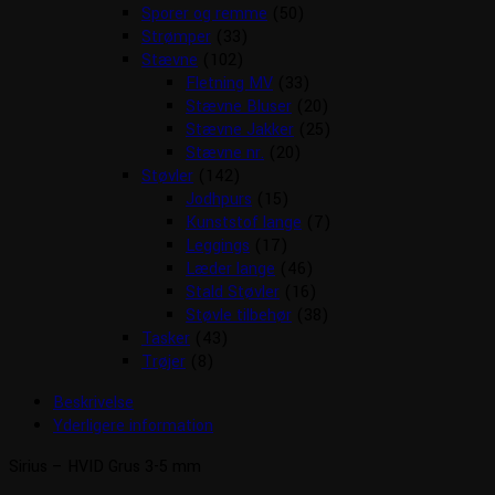
Sporer og remme
(50)
Strømper
(33)
Stævne
(102)
Fletning MV
(33)
Stævne Bluser
(20)
Stævne Jakker
(25)
Stævne nr.
(20)
Støvler
(142)
Jodhpurs
(15)
Kunststof lange
(7)
Leggings
(17)
Læder lange
(46)
Stald Støvler
(16)
Støvle tilbehør
(38)
Tasker
(43)
Trøjer
(8)
Beskrivelse
Yderligere information
Sirius – HVID Grus 3-5 mm