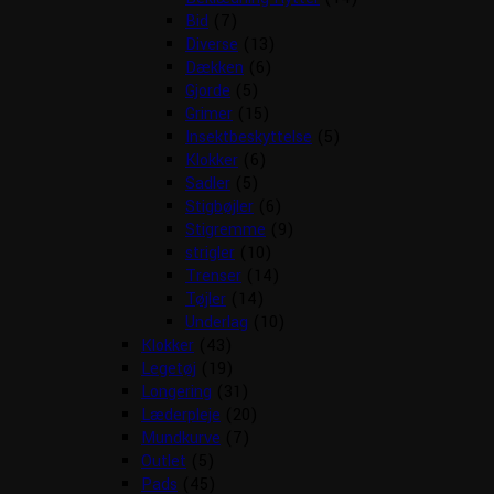
Bid
(7)
Diverse
(13)
Dækken
(6)
Gjorde
(5)
Grimer
(15)
Insektbeskyttelse
(5)
Klokker
(6)
Sadler
(5)
Stigbøjler
(6)
Stigremme
(9)
strigler
(10)
Trenser
(14)
Tøjler
(14)
Underlag
(10)
Klokker
(43)
Legetøj
(19)
Longering
(31)
Læderpleje
(20)
Mundkurve
(7)
Outlet
(5)
Pads
(45)