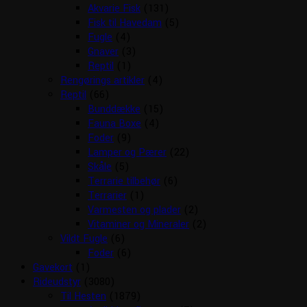
Akvarie Fisk
(131)
Fisk til Havedam
(5)
Fugle
(4)
Gnaver
(3)
Reptil
(1)
Rengørings artikler
(4)
Reptil
(66)
Bunddække
(15)
Fauna Boxe
(4)
Foder
(9)
Lamper og Pærer
(22)
Skåle
(5)
Terrarie tilbehør
(6)
Terrarier
(1)
Varmesten og plader
(2)
Vitaminer og Mineraler
(2)
Vildt Fugle
(6)
Foder
(6)
Gavekort
(1)
Rideudstyr
(3080)
Til Hesten
(1879)