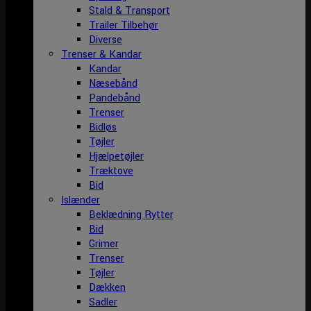
Stald & Transport
Trailer Tilbehør
Diverse
Trenser & Kandar
Kandar
Næsebånd
Pandebånd
Trenser
Bidløs
Tøjler
Hjælpetøjler
Træktove
Bid
Islænder
Beklædning Rytter
Bid
Grimer
Trenser
Tøjler
Dækken
Sadler