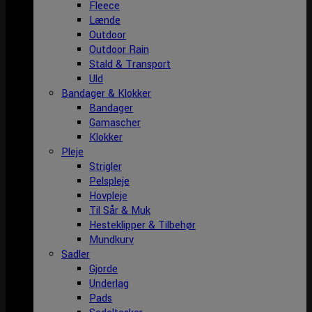
Fleece
Lænde
Outdoor
Outdoor Rain
Stald & Transport
Uld
Bandager & Klokker
Bandager
Gamascher
Klokker
Pleje
Strigler
Pelspleje
Hovpleje
Til Sår & Muk
Hesteklipper & Tilbehør
Mundkurv
Sadler
Gjorde
Underlag
Pads