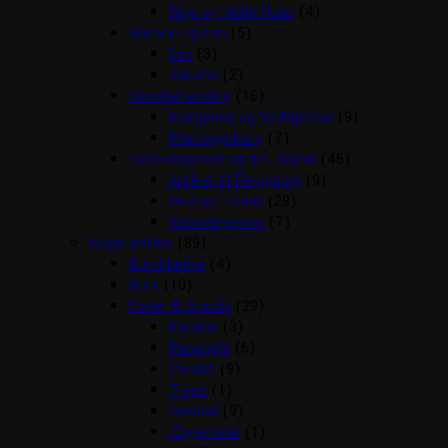
Reje og Malle Huler
(4)
Silicone og Lim
(5)
Lim
(3)
Silicone
(2)
Vandbehandling
(16)
Klargøring og Vedligehold
(9)
Plantegødning
(7)
Varmelegemer og div. Teknik
(46)
Artikler til Rengøring
(9)
Diverse Teknik
(28)
Varmelegemer
(7)
Fugle artikler
(89)
Bunddække
(4)
Bure
(10)
Foder & Snacks
(29)
Kanarie
(3)
Papegøje
(6)
Parakit
(9)
Trope
(1)
Undulat
(9)
Æggefoder
(1)