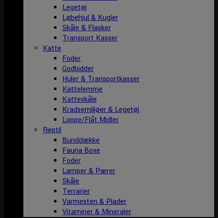
Legetøj
Løbehjul & Kugler
Skåle & Flasker
Transport Kasser
Katte
Foder
Godbidder
Huler & Transportkasser
Kattelemme
Katteskåle
Kradsemiljøer & Legetøj
Loppe/Flåt Midler
Reptil
Bunddække
Fauna Boxe
Foder
Lamper & Pærer
Skåle
Terrarier
Varmesten & Plader
Vitaminer & Mineraler