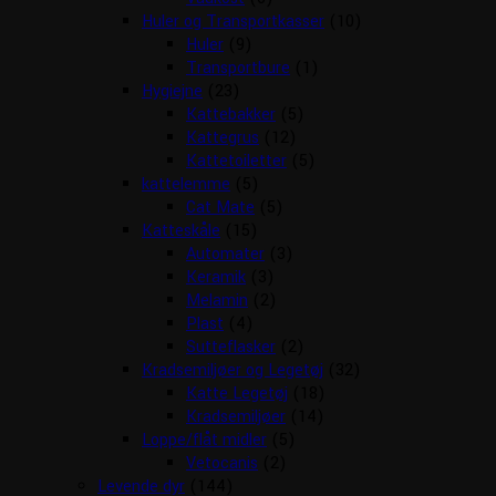
Huler og Transportkasser
(10)
Huler
(9)
Transportbure
(1)
Hygiejne
(23)
Kattebakker
(5)
Kattegrus
(12)
Kattetoiletter
(5)
kattelemme
(5)
Cat Mate
(5)
Katteskåle
(15)
Automater
(3)
Keramik
(3)
Melamin
(2)
Plast
(4)
Sutteflasker
(2)
Kradsemiljøer og Legetøj
(32)
Katte Legetøj
(18)
Kradsemiljøer
(14)
Loppe/flåt midler
(5)
Vetocanis
(2)
Levende dyr
(144)