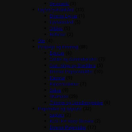
Vetocanis
(3)
Lygter/lyshalsbånd
(13)
Diverse Lygter
(1)
Lyshalsbånd
(5)
Orbiloc
(5)
Reflexer
(2)
Olie
(4)
Pelspleje og trimning
(88)
Børster
(6)
Carder og Gummibørster
(7)
Coat Kings og Shedders
(5)
Diverse Plejeprodukter
(10)
Kamme
(9)
Klippemaskiner
(7)
Sakse
(9)
Shampoo
(29)
Trimme og Udredningsknive
(6)
Plejemidler og hygiejne
(32)
bagben
(2)
BUSTER Body Sleeves
(2)
Diverse Plejemidler
(17)