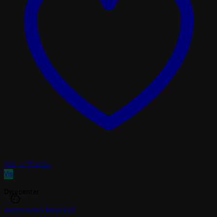
Add to Wishlist
Vis
Dyrecenter
cookie
Watermelon Halsbånd