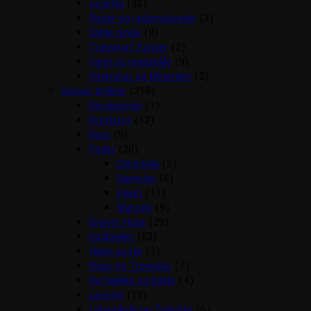
Legetøj
(22)
Reder og redemateriale
(3)
Sidde pinde
(8)
Transport Kasser
(2)
Vand og madskåle
(9)
Vitaminer og Mineraler
(2)
Gnaver artikler
(218)
Beroligende
(1)
Bundstrø
(12)
Bure
(9)
Foder
(28)
Chinchilla
(2)
Hamster
(6)
Kanin
(11)
Marsvin
(9)
Gnaver Huse
(29)
Godbidder
(52)
Halm og Hø
(3)
Huler og Tunneller
(7)
Hø hække og bolde
(4)
Legetøj
(13)
Løbegårde og Toiletter
(6)