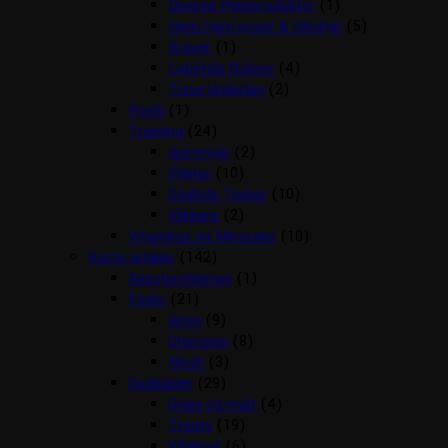
Diverse Plejeprodukter
(1)
Høm høm poser & tilbehør
(5)
Kraver
(1)
Løbetids Bukser
(4)
Tisse Underlag
(2)
Pools
(1)
Træning
(24)
dummyer
(2)
Fløjter
(10)
Godbids Tasker
(10)
Klikkere
(2)
Vitaminer og Mineraler
(10)
Katte artikler
(142)
Angstproblemer
(1)
Foder
(21)
Arion
(9)
Chicopee
(8)
Mush
(3)
Godbidder
(29)
Græs og malt
(4)
Treats
(19)
Vådkost
(6)