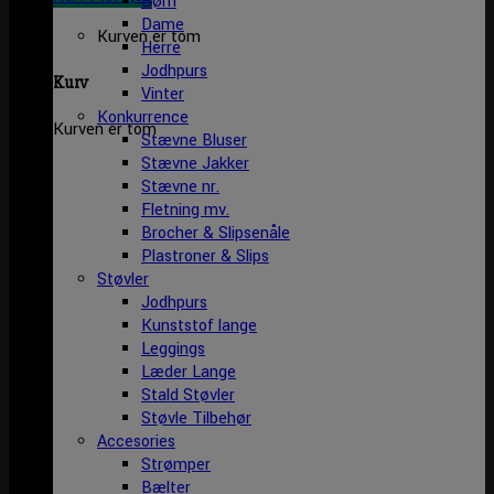
Børn
Dame
Kurven er tom
Herre
Jodhpurs
Kurv
Vinter
Konkurrence
Kurven er tom
Stævne Bluser
Stævne Jakker
Stævne nr.
Fletning mv.
Brocher & Slipsenåle
Plastroner & Slips
Støvler
Jodhpurs
Kunststof lange
Leggings
Læder Lange
Stald Støvler
Støvle Tilbehør
Accesories
Strømper
Bælter