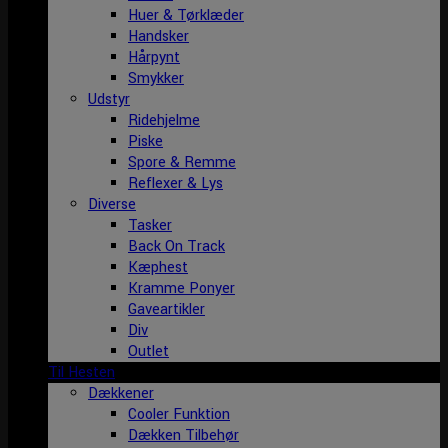
Huer & Tørklæder
Handsker
Hårpynt
Smykker
Udstyr
Ridehjelme
Piske
Spore & Remme
Reflexer & Lys
Diverse
Tasker
Back On Track
Kæphest
Kramme Ponyer
Gaveartikler
Div
Outlet
Til Hesten
Dækkener
Cooler Funktion
Dækken Tilbehør