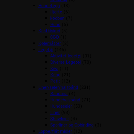
Hundetegn
(18)
Hjerte
(6)
kødben
(7)
Rund
(5)
Kosttilskud
(5)
CBD
(1)
Kølemåtter
(2)
Legetøj
(146)
Aktivitet legetøj
(31)
Diverse Legetøj
(70)
Kiwi
(11)
Kong
(21)
Petit
(12)
Liner/seler/halsbånd
(231)
Bandana
(4)
Hundehalsbånd
(71)
Hundeseler
(53)
Liner
(93)
Showliner
(4)
Sporliner og Opbinding
(3)
Loppe/flåt midler
(12)