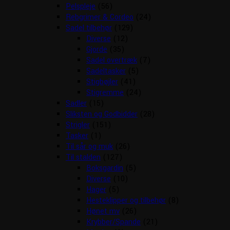
Pelspleje
(56)
Rebgrimer & Cordeo
(24)
Sadel tilbehør
(129)
Diverse
(12)
Gjorde
(35)
Sadel overtræk
(7)
Sadeltasker
(5)
Stigbøjler
(41)
Stigremme
(24)
Sadler
(15)
Sliksten og Godbidder
(28)
Strigler
(151)
Tasker
(1)
Til sår og muk
(26)
Til stalden
(127)
Boksgardin
(5)
Diverse
(10)
Hager
(5)
Hesteklipper og tilbehør
(8)
Hønet mv
(26)
Krybber/Spande
(21)