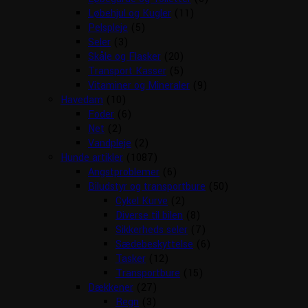
Løbehjul og Kugler
(11)
Pelspleje
(5)
Seler
(3)
Skåle og Flasker
(20)
Transport Kasser
(5)
Vitaminer og Mineraler
(9)
Havedam
(10)
Foder
(6)
Net
(2)
Vandpleje
(2)
Hunde artikler
(1087)
Angstproblemer
(6)
Biludstyr og transportbure
(50)
Cykel Kurve
(2)
Diverse til bilen
(8)
Sikkerheds seler
(7)
Sædebeskyttelse
(6)
Tasker
(12)
Transportbure
(15)
Dækkener
(27)
Regn
(3)