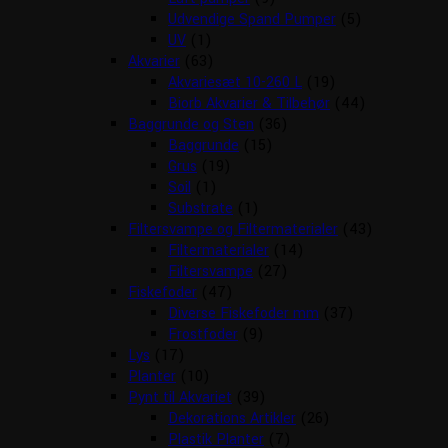
Udvendige Spand Pumper
(5)
UV
(1)
Akvarier
(63)
Akvariesæt 10-260 L
(19)
Biorb Akvarier & Tilbehør
(44)
Baggrunde og Sten
(36)
Baggrunde
(15)
Grus
(19)
Soil
(1)
Substrate
(1)
Filtersvampe og Filtermaterialer
(43)
Filtermaterialer
(14)
Filtersvampe
(27)
Fiskefoder
(47)
Diverse Fiskefoder mm
(37)
Frostfoder
(9)
Lys
(17)
Planter
(10)
Pynt til Akvariet
(39)
Dekorations Artikler
(26)
Plastik Planter
(7)