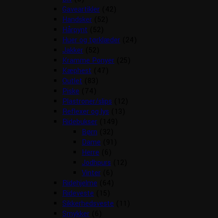
Gaveartikler
(42)
Handsker
(52)
Hårpynt
(52)
Huer og tørklæder
(24)
Jakker
(52)
Kramme Ponyer
(25)
Kæphest
(47)
Outlet
(83)
Piske
(74)
Plastroner/slips
(12)
Reflexer og lys
(13)
Ridebukser
(149)
Børn
(32)
Dame
(91)
Herre
(6)
Jodhpurs
(12)
Vinter
(6)
Ridehjelme
(64)
Rideveste
(15)
Sikkerhedsveste
(11)
Smykker
(6)