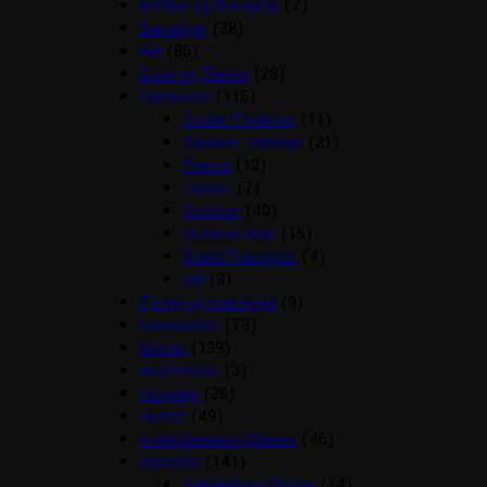
Antibid og fluespray
(7)
Bandager
(28)
Bid
(86)
Boxe og Tasker
(28)
Dækkener
(116)
Cooler/Funktion
(11)
Dækken Tilbehør
(21)
Fleece
(12)
Lænde
(7)
Outdoor
(40)
Outdoor Rain
(15)
Stald/Transport
(4)
Uld
(3)
Fortøj og martingal
(9)
Gamascher
(73)
Grimer
(139)
Hestefoder
(3)
Hovpleje
(26)
Hutter
(49)
Insektdækken/Masker
(46)
Islænder
(141)
Beklædning Rytter
(14)