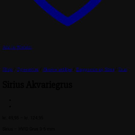
Add to Wishlist
Shop
/
Dyrecenter
/
Akvarie artikler
/
Baggrunde og Sten
/
Grus
Sirius Akvariegrus
Prisinterval:
kr.
49,95
–
kr.
124,95
kr. 49,95
Sirius – HVID Grus 3-5 mm
til