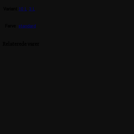
Variant
10 L
,
3 L
Farve
standard
Relaterede varer