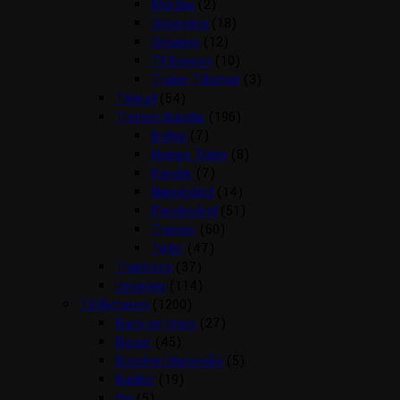
Mordax
(2)
Opbinding
(18)
Ophæng
(12)
Til Boksen
(10)
Trailer Tilbehør
(3)
Tilskud
(54)
Trenser/kandar
(196)
Bidløs
(7)
Hjælpe Tøjler
(8)
Kandar
(7)
Næsebånd
(14)
Pandebånd
(51)
Trenser
(60)
Tøjler
(47)
Træktove
(37)
Underlag
(114)
Til Rytteren
(1200)
Back on track
(27)
Bluser
(45)
Brocher/slipsenåle
(5)
Bælter
(19)
Div
(5)