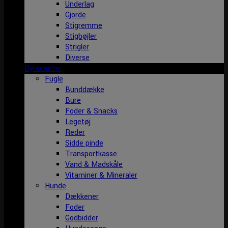
Underlag
Gjorde
Stigremme
Stigbøjler
Strigler
Diverse
Dyrecenter
Fugle
Bunddække
Bure
Foder & Snacks
Legetøj
Reder
Sidde pinde
Transportkasse
Vand & Madskåle
Vitaminer & Mineraler
Hunde
Dækkener
Foder
Godbidder