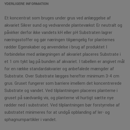
YDERLIGERE INFORMATION
Et koncentrat som bruges under grus ved anlæggelse af
akvariet Sikrer sund og vedvarende plantevækst Er neutralt og
påvirker derfor ikke vandets kH eller pH Substraten lagrer
næringsstoffer og gør næringen tilgængelig for planternes
rødder Egenskaber og anvendelse i brug af produktet I
forbindelse med anlægningen af akvariet placeres Substrate i
et 1 cm tykt lag på bunden af akvariet. I tabellen er angivet mål
for en række standardakvarier og anbefalede mængder af
Substrate. Over Substrate lægges herefter minimum 3-4 cm
grus. Gruset fungerer som barriere imellem det koncentrerede
Substrate og vandet. Ved tilplantningen placeres planterne i
gruset på sædvanlig vis, og planterne vil hurtigt sætte nye
rødder ned i substratet. Ved tilplantningen bør forstyrrelse af
substratet minimeres for at undgå opblanding af ler- og
sphagnumpartikler i vandet.