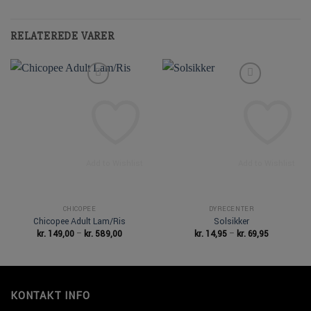
RELATEREDE VARER
Add to Wishlist
Add to Wishlist
CHICOPEE
DYRECENTER
Chicopee Adult Lam/Ris
Solsikker
Prisinterval:
Prisinterval
kr.
149,00
–
kr.
589,00
kr.
14,95
–
kr.
69,95
kr. 149,00
kr. 14,95
til
til
kr. 589,00
kr. 69,95
KONTAKT INFO