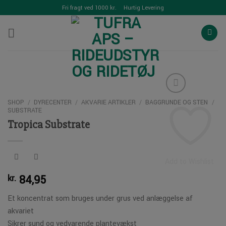
Skip
Fri fragt ved 1000 kr.
Hurtig Levering
to
content
SHOP
/
DYRECENTER
/
AKVARIE ARTIKLER
/
BAGGRUNDE OG STEN
/
SUBSTRATE
Tropica Substrate
Add to Wishlist
84,95
kr.
Et koncentrat som bruges under grus ved anlæggelse af
akvariet
Sikrer sund og vedvarende plantevækst