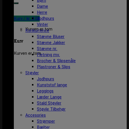
Børn
efter:
Dame
Herre
Kurv /
kr.
0,00
Jodhpurs
Vinter
Kurven er tom
Konkurrence
Stævne Bluser
Kurv
Stævne Jakker
Stævne nr.
Kurven er tom
Fletning mv.
Brocher & Slipsenåle
Plastroner & Slips
Støvler
Jodhpurs
Kunststof lange
Leggings
Læder Lange
Stald Støvler
Støvle Tilbehør
Accesories
Strømper
Bælter