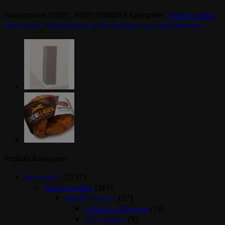
antal
Varenummer (SKU):
4022573880564
Kategorier:
Akvarie artikler
,
Dyrecenter
,
Filtermaterialer
,
Filtersvampe og Filtermaterialer
Produkt Kategorier
Dyrecenter
(2117)
Akvarie artikler
(351)
Akvarie Pumper
(27)
Indvendige Pumper
(12)
Luft pumper
(9)