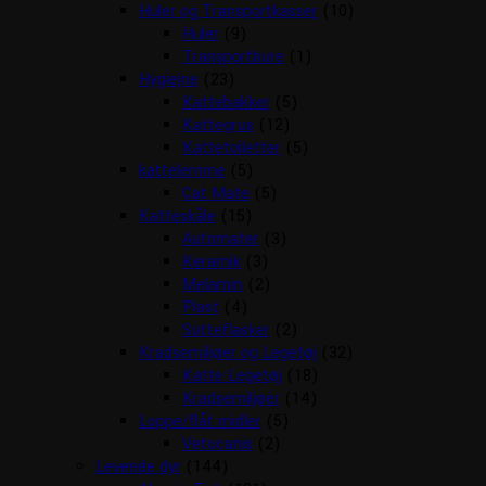
Huler og Transportkasser
(10)
Huler
(9)
Transportbure
(1)
Hygiejne
(23)
Kattebakker
(5)
Kattegrus
(12)
Kattetoiletter
(5)
kattelemme
(5)
Cat Mate
(5)
Katteskåle
(15)
Automater
(3)
Keramik
(3)
Melamin
(2)
Plast
(4)
Sutteflasker
(2)
Kradsemiljøer og Legetøj
(32)
Katte Legetøj
(18)
Kradsemiljøer
(14)
Loppe/flåt midler
(5)
Vetocanis
(2)
Levende dyr
(144)