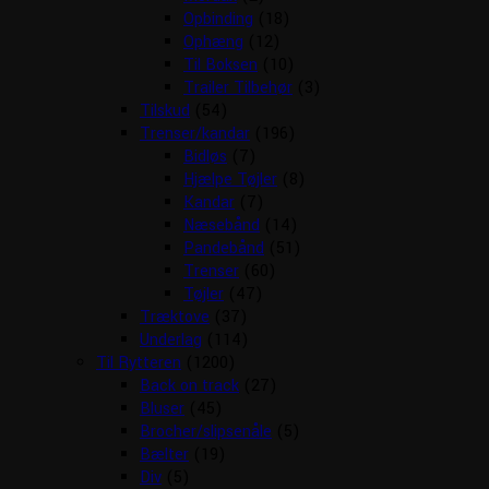
Opbinding
(18)
Ophæng
(12)
Til Boksen
(10)
Trailer Tilbehør
(3)
Tilskud
(54)
Trenser/kandar
(196)
Bidløs
(7)
Hjælpe Tøjler
(8)
Kandar
(7)
Næsebånd
(14)
Pandebånd
(51)
Trenser
(60)
Tøjler
(47)
Træktove
(37)
Underlag
(114)
Til Rytteren
(1200)
Back on track
(27)
Bluser
(45)
Brocher/slipsenåle
(5)
Bælter
(19)
Div
(5)