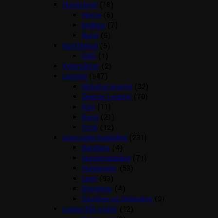
Hundetegn
(18)
Hjerte
(6)
kødben
(7)
Rund
(5)
Kosttilskud
(5)
CBD
(1)
Kølemåtter
(2)
Legetøj
(147)
Aktivitet legetøj
(32)
Diverse Legetøj
(70)
Kiwi
(11)
Kong
(21)
Petit
(12)
Liner/seler/halsbånd
(231)
Bandana
(4)
Hundehalsbånd
(71)
Hundeseler
(53)
Liner
(93)
Showliner
(4)
Sporliner og Opbinding
(3)
Loppe/flåt midler
(12)