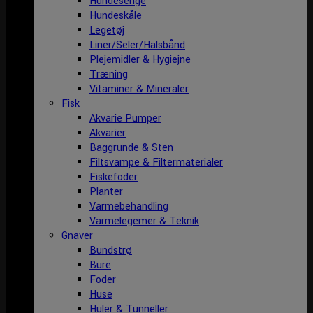
Hundesenge
Hundeskåle
Legetøj
Liner/Seler/Halsbånd
Plejemidler & Hygiejne
Træning
Vitaminer & Mineraler
Fisk
Akvarie Pumper
Akvarier
Baggrunde & Sten
Filtsvampe & Filtermaterialer
Fiskefoder
Planter
Varmebehandling
Varmelegemer & Teknik
Gnaver
Bundstrø
Bure
Foder
Huse
Huler & Tunneller