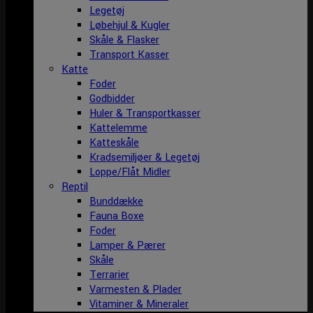
Legetøj
Løbehjul & Kugler
Skåle & Flasker
Transport Kasser
Katte
Foder
Godbidder
Huler & Transportkasser
Kattelemme
Katteskåle
Kradsemiljøer & Legetøj
Loppe/Flåt Midler
Reptil
Bunddække
Fauna Boxe
Foder
Lamper & Pærer
Skåle
Terrarier
Varmesten & Plader
Vitaminer & Mineraler