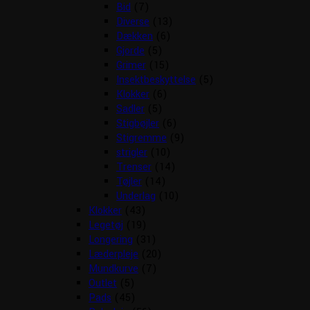
Bid
(7)
Diverse
(13)
Dækken
(6)
Gjorde
(5)
Grimer
(15)
Insektbeskyttelse
(5)
Klokker
(6)
Sadler
(5)
Stigbøjler
(6)
Stigremme
(9)
strigler
(10)
Trenser
(14)
Tøjler
(14)
Underlag
(10)
Klokker
(43)
Legetøj
(19)
Longering
(31)
Læderpleje
(20)
Mundkurve
(7)
Outlet
(5)
Pads
(45)