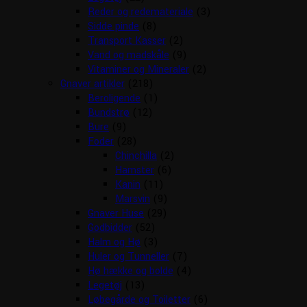
Reder og redemateriale
(3)
Sidde pinde
(8)
Transport Kasser
(2)
Vand og madskåle
(9)
Vitaminer og Mineraler
(2)
Gnaver artikler
(218)
Beroligende
(1)
Bundstrø
(12)
Bure
(9)
Foder
(28)
Chinchilla
(2)
Hamster
(6)
Kanin
(11)
Marsvin
(9)
Gnaver Huse
(29)
Godbidder
(52)
Halm og Hø
(3)
Huler og Tunneller
(7)
Hø hække og bolde
(4)
Legetøj
(13)
Løbegårde og Toiletter
(6)