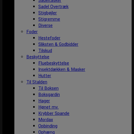
Sadeltasker
Sadel Overtræk
Stigbøjler
Stigremme
Diverse
Foder
Hestefoder
Sliksten & Godbidder
Tilskud
Beskyttelse
Fluebeskyttelse
Insektdækken & Masker
Hutter
Til Stalden
Til Boksen
Boksgardin
Hager
Hønet mv.
Krybber Spande
Mordax
Opbinding
Ophæng