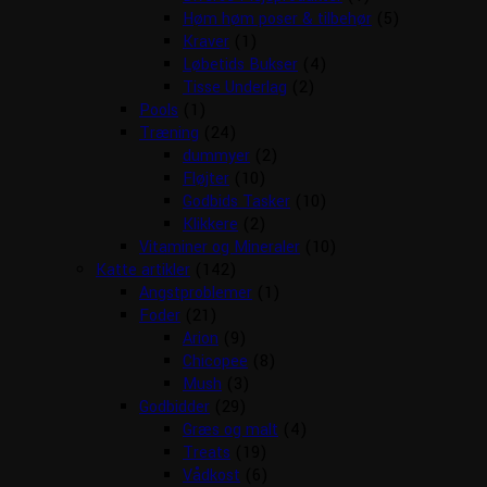
Høm høm poser & tilbehør
(5)
Kraver
(1)
Løbetids Bukser
(4)
Tisse Underlag
(2)
Pools
(1)
Træning
(24)
dummyer
(2)
Fløjter
(10)
Godbids Tasker
(10)
Klikkere
(2)
Vitaminer og Mineraler
(10)
Katte artikler
(142)
Angstproblemer
(1)
Foder
(21)
Arion
(9)
Chicopee
(8)
Mush
(3)
Godbidder
(29)
Græs og malt
(4)
Treats
(19)
Vådkost
(6)