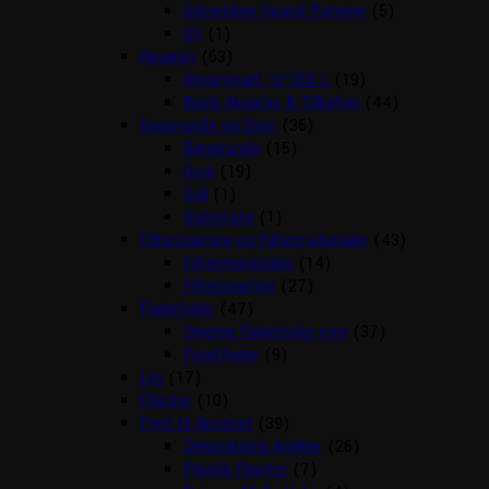
Udvendige Spand Pumper
(5)
UV
(1)
Akvarier
(63)
Akvariesæt 10-260 L
(19)
Biorb Akvarier & Tilbehør
(44)
Baggrunde og Sten
(36)
Baggrunde
(15)
Grus
(19)
Soil
(1)
Substrate
(1)
Filtersvampe og Filtermaterialer
(43)
Filtermaterialer
(14)
Filtersvampe
(27)
Fiskefoder
(47)
Diverse Fiskefoder mm
(37)
Frostfoder
(9)
Lys
(17)
Planter
(10)
Pynt til Akvariet
(39)
Dekorations Artikler
(26)
Plastik Planter
(7)