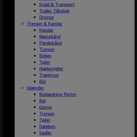
Stald & Transport
Trailer Tilbehør
Diverse
Trenser & Kandar
Kandar
Næsebånd
Pandebånd
Trenser
Bidløs
Tøjler
Hjælpetøjler
Træktove
Bid
Islænder
Beklædning Rytter
Bid
Grimer
Trenser
Tøjler
Dækken
Sadler