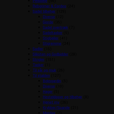
Pelspleje
(56)
Rebgrimer & Cordeo
(24)
Sadel tilbehør
(129)
Diverse
(12)
Gjorde
(35)
Sadel overtræk
(7)
Sadeltasker
(5)
Stigbøjler
(41)
Stigremme
(24)
Sadler
(15)
Sliksten og Godbidder
(28)
Strigler
(151)
Tasker
(1)
Til sår og muk
(26)
Til stalden
(127)
Boksgardin
(5)
Diverse
(10)
Hager
(5)
Hesteklipper og tilbehør
(8)
Hønet mv
(26)
Krybber/Spande
(21)
Mordax
(2)