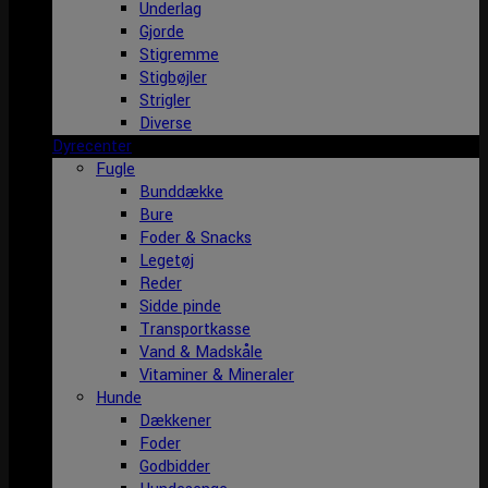
Underlag
Gjorde
Stigremme
Stigbøjler
Strigler
Diverse
Dyrecenter
Fugle
Bunddække
Bure
Foder & Snacks
Legetøj
Reder
Sidde pinde
Transportkasse
Vand & Madskåle
Vitaminer & Mineraler
Hunde
Dækkener
Foder
Godbidder