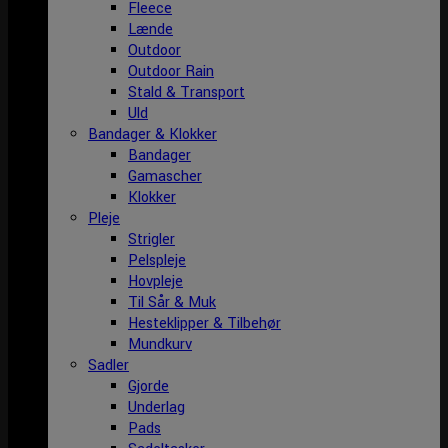
Fleece
Lænde
Outdoor
Outdoor Rain
Stald & Transport
Uld
Bandager & Klokker
Bandager
Gamascher
Klokker
Pleje
Strigler
Pelspleje
Hovpleje
Til Sår & Muk
Hesteklipper & Tilbehør
Mundkurv
Sadler
Gjorde
Underlag
Pads