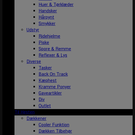
Huer & Tørklæder
Handsker
Hårpynt
Smykker
Udstyr
Ridehjelme
Piske
Spore & Remme
Reflexer & Lys
Diverse
Tasker
Back On Track
Kæphest
Kramme Ponyer
Gaveartikler
Div
Outlet
Til Hesten
Dækkener
Cooler Funktion
Dækken Tilbehør