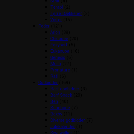
Strik
(4)
Terapi
(2)
Tørre Dækkener
(3)
Vinter
(15)
Foder
(121)
Arion
(39)
Chicopee
(20)
Easybarf
(5)
Eukanuba
(16)
Genesis
(6)
Mush
(27)
Pronature
(1)
Rafi
(6)
Godbidder
(169)
Barf godbidder
(3)
Barf Snack
(20)
Ben
(40)
Benebone
(7)
Boxby
(11)
Diverse godbidder
(7)
Julekalender
(1)
Kiwi walker
(1)