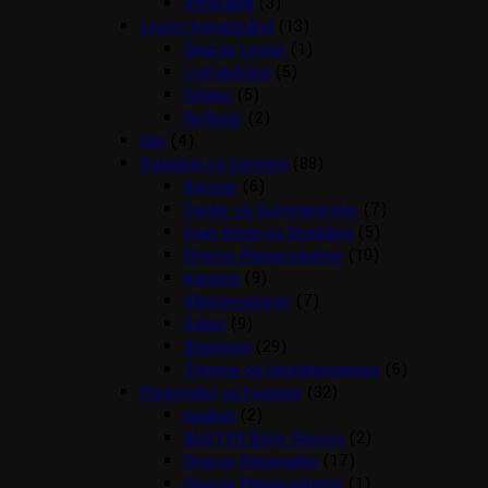
Vetocanis
(3)
Lygter/lyshalsbånd
(13)
Diverse Lygter
(1)
Lyshalsbånd
(5)
Orbiloc
(5)
Reflexer
(2)
Olie
(4)
Pelspleje og trimning
(88)
Børster
(6)
Carder og Gummibørster
(7)
Coat Kings og Shedders
(5)
Diverse Plejeprodukter
(10)
Kamme
(9)
Klippemaskiner
(7)
Sakse
(9)
Shampoo
(29)
Trimme og Udredningsknive
(6)
Plejemidler og hygiejne
(32)
bagben
(2)
BUSTER Body Sleeves
(2)
Diverse Plejemidler
(17)
Diverse Plejeprodukter
(1)