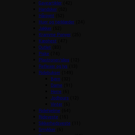
Gaveartikler
(42)
Handsker
(52)
Hårpynt
(52)
Huer og tørklæder
(24)
Jakker
(52)
Kramme Ponyer
(25)
Kæphest
(47)
Outlet
(83)
Piske
(74)
Plastroner/slips
(12)
Reflexer og lys
(13)
Ridebukser
(149)
Børn
(32)
Dame
(91)
Herre
(6)
Jodhpurs
(12)
Vinter
(6)
Ridehjelme
(64)
Rideveste
(15)
Sikkerhedsveste
(11)
Smykker
(6)