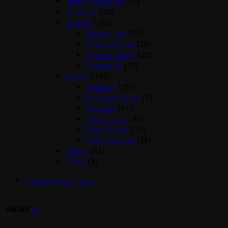
Sporer og remme
(50)
Strømper
(33)
Stævne
(102)
Fletning MV
(33)
Stævne Bluser
(20)
Stævne Jakker
(25)
Stævne nr.
(20)
Støvler
(142)
Jodhpurs
(15)
Kunststof lange
(7)
Leggings
(17)
Læder lange
(46)
Stald Støvler
(16)
Støvle tilbehør
(38)
Tasker
(43)
Trøjer
(8)
Yderligere information
Variant
M