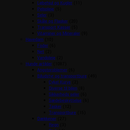
Løbehjul og Kugler
(11)
Pelspleje
(5)
Seler
(3)
Skåle og Flasker
(20)
Transport Kasser
(5)
Vitaminer og Mineraler
(9)
Havedam
(10)
Foder
(6)
Net
(2)
Vandpleje
(2)
Hunde artikler
(1087)
Angstproblemer
(6)
Biludstyr og transportbure
(49)
Cykel Kurve
(2)
Diverse til bilen
(8)
Sikkerheds seler
(6)
Sædebeskyttelse
(6)
Tasker
(12)
Transportbure
(15)
Dækkener
(27)
Regn
(3)