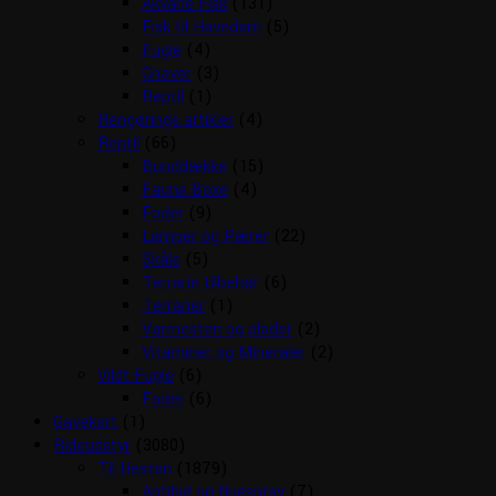
Akvarie Fisk
(131)
Fisk til Havedam
(5)
Fugle
(4)
Gnaver
(3)
Reptil
(1)
Rengørings artikler
(4)
Reptil
(66)
Bunddække
(15)
Fauna Boxe
(4)
Foder
(9)
Lamper og Pærer
(22)
Skåle
(5)
Terrarie tilbehør
(6)
Terrarier
(1)
Varmesten og plader
(2)
Vitaminer og Mineraler
(2)
Vildt Fugle
(6)
Foder
(6)
Gavekort
(1)
Rideudstyr
(3080)
Til Hesten
(1879)
Antibid og fluespray
(7)