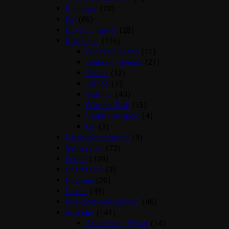
Bandager
(28)
Bid
(86)
Boxe og Tasker
(28)
Dækkener
(116)
Cooler/Funktion
(11)
Dækken Tilbehør
(21)
Fleece
(12)
Lænde
(7)
Outdoor
(40)
Outdoor Rain
(15)
Stald/Transport
(4)
Uld
(3)
Fortøj og martingal
(9)
Gamascher
(73)
Grimer
(139)
Hestefoder
(3)
Hovpleje
(26)
Hutter
(49)
Insektdækken/Masker
(46)
Islænder
(141)
Beklædning Rytter
(14)