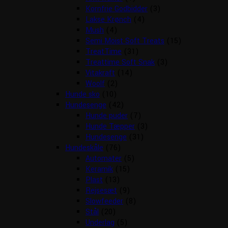
Kornfrie Godbidder
(3)
Lakse Krønch
(4)
Mush
(4)
Semi Moist Soft Treats
(15)
TreatTime
(31)
Treattime Soft Snak
(3)
Vitakraft
(14)
Woolf
(2)
Hunde sko
(10)
Hundesenge
(42)
Hunde puder
(7)
Hunde Tæpper
(3)
Hundesenge
(31)
Hundeskåle
(76)
Automater
(5)
Keramik
(15)
Plast
(13)
Rejsesæt
(9)
Slowfeeder
(8)
Stål
(20)
Underlag
(5)