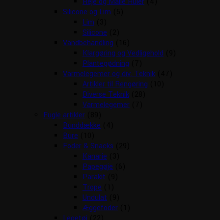
Reje og Malle Huler
(4)
Silicone og Lim
(5)
Lim
(3)
Silicone
(2)
Vandbehandling
(16)
Klargøring og Vedligehold
(9)
Plantegødning
(7)
Varmelegemer og div. Teknik
(47)
Artikler til Rengøring
(10)
Diverse Teknik
(28)
Varmelegemer
(7)
Fugle artikler
(89)
Bunddække
(4)
Bure
(10)
Foder & Snacks
(29)
Kanarie
(3)
Papegøje
(6)
Parakit
(9)
Trope
(1)
Undulat
(9)
Æggefoder
(1)
Legetøj
(22)