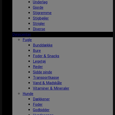
Underlag
Gjorde
Stigremme
Stigbøjler
Strigler
Diverse
Dyrecenter
Fugle
Bunddække
Bure
Foder & Snacks
Legetøj
Reder
Sidde pinde
Transportkasse
Vand & Madskåle
Vitaminer & Mineraler
Hunde
Dækkener
Foder
Godbidder