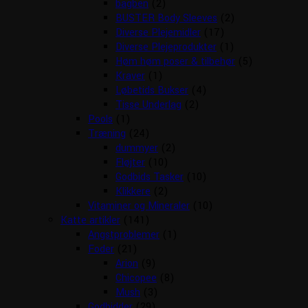
bagben
(2)
BUSTER Body Sleeves
(2)
Diverse Plejemidler
(17)
Diverse Plejeprodukter
(1)
Høm høm poser & tilbehør
(5)
Kraver
(1)
Løbetids Bukser
(4)
Tisse Underlag
(2)
Pools
(1)
Træning
(24)
dummyer
(2)
Fløjter
(10)
Godbids Tasker
(10)
Klikkere
(2)
Vitaminer og Mineraler
(10)
Katte artikler
(141)
Angstproblemer
(1)
Foder
(21)
Arion
(9)
Chicopee
(8)
Mush
(3)
Godbidder
(29)