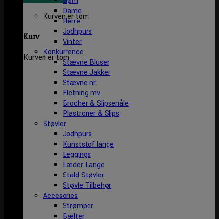
Børn
Dame
Kurven er tom
Herre
Jodhpurs
Kurv
Vinter
Konkurrence
Kurven er tom
Stævne Bluser
Stævne Jakker
Stævne nr.
Fletning mv.
Brocher & Slipsenåle
Plastroner & Slips
Støvler
Jodhpurs
Kunststof lange
Leggings
Læder Lange
Stald Støvler
Støvle Tilbehør
Accesories
Strømper
Bælter