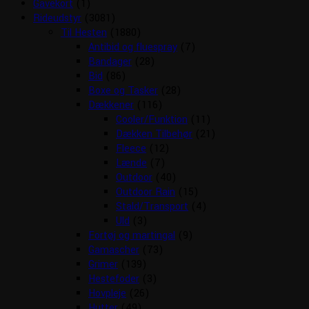
Gavekort
(1)
Rideudstyr
(3081)
Til Hesten
(1880)
Antibid og fluespray
(7)
Bandager
(28)
Bid
(86)
Boxe og Tasker
(28)
Dækkener
(116)
Cooler/Funktion
(11)
Dækken Tilbehør
(21)
Fleece
(12)
Lænde
(7)
Outdoor
(40)
Outdoor Rain
(15)
Stald/Transport
(4)
Uld
(3)
Fortøj og martingal
(9)
Gamascher
(73)
Grimer
(139)
Hestefoder
(3)
Hovpleje
(26)
Hutter
(49)