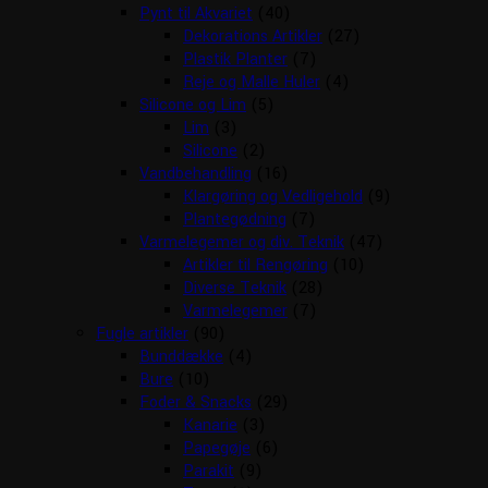
Pynt til Akvariet
(40)
Dekorations Artikler
(27)
Plastik Planter
(7)
Reje og Malle Huler
(4)
Silicone og Lim
(5)
Lim
(3)
Silicone
(2)
Vandbehandling
(16)
Klargøring og Vedligehold
(9)
Plantegødning
(7)
Varmelegemer og div. Teknik
(47)
Artikler til Rengøring
(10)
Diverse Teknik
(28)
Varmelegemer
(7)
Fugle artikler
(90)
Bunddække
(4)
Bure
(10)
Foder & Snacks
(29)
Kanarie
(3)
Papegøje
(6)
Parakit
(9)