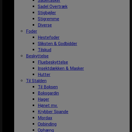
Sadeltasker
Sadel Overtræk
Stigbøjler
Stigremme
Diverse
Foder
Hestefoder
Sliksten & Godbidder
Tilskud
Beskyttelse
Fluebeskyttelse
Insektdækken & Masker
Hutter
Til Stalden
Til Boksen
Boksgardin
Hager
Hønet mv.
Krybber Spande
Mordax
Opbinding
Ophæng