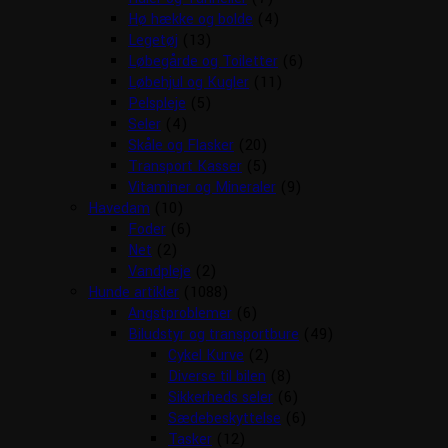
Hø hække og bolde
(4)
Legetøj
(13)
Løbegårde og Toiletter
(6)
Løbehjul og Kugler
(11)
Pelspleje
(5)
Seler
(4)
Skåle og Flasker
(20)
Transport Kasser
(5)
Vitaminer og Mineraler
(9)
Havedam
(10)
Foder
(6)
Net
(2)
Vandpleje
(2)
Hunde artikler
(1088)
Angstproblemer
(6)
Biludstyr og transportbure
(49)
Cykel Kurve
(2)
Diverse til bilen
(8)
Sikkerheds seler
(6)
Sædebeskyttelse
(6)
Tasker
(12)