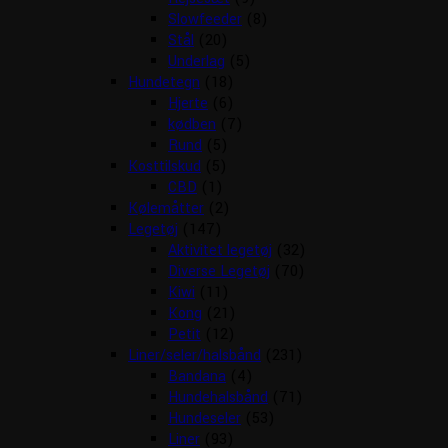
Slowfeeder
(8)
Stål
(20)
Underlag
(5)
Hundetegn
(18)
Hjerte
(6)
kødben
(7)
Rund
(5)
Kosttilskud
(5)
CBD
(1)
Kølemåtter
(2)
Legetøj
(147)
Aktivitet legetøj
(32)
Diverse Legetøj
(70)
Kiwi
(11)
Kong
(21)
Petit
(12)
Liner/seler/halsbånd
(231)
Bandana
(4)
Hundehalsbånd
(71)
Hundeseler
(53)
Liner
(93)