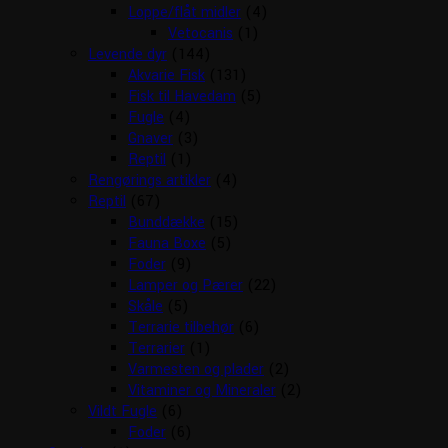
Loppe/flåt midler
(4)
Vetocanis
(1)
Levende dyr
(144)
Akvarie Fisk
(131)
Fisk til Havedam
(5)
Fugle
(4)
Gnaver
(3)
Reptil
(1)
Rengørings artikler
(4)
Reptil
(67)
Bunddække
(15)
Fauna Boxe
(5)
Foder
(9)
Lamper og Pærer
(22)
Skåle
(5)
Terrarie tilbehør
(6)
Terrarier
(1)
Varmesten og plader
(2)
Vitaminer og Mineraler
(2)
Vildt Fugle
(6)
Foder
(6)