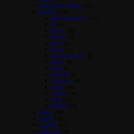
Insektdækken/Masker
(47)
Islænder
(141)
Beklædning Rytter
(14)
Bid
(7)
Diverse
(13)
Dækken
(6)
Gjorde
(5)
Grimer
(15)
Insektbeskyttelse
(5)
Klokker
(6)
Sadler
(5)
Stigbøjler
(6)
Stigremme
(9)
strigler
(10)
Trenser
(14)
Tøjler
(14)
Underlag
(10)
Klokker
(43)
Legetøj
(19)
Longering
(31)
Læderpleje
(20)