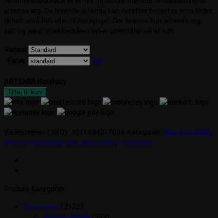
Artemia klækkeskål er en let og simpel metode til udklækning af
artemia æg. De levende artemia kan derefter benyttes som foder
til helt små fisk eller til fiskeyngel. Der kræves kun artemia æg,
salt og vand. Klækkeskålen virker uden tilførsel af luft.
Variant
Farve
Ryd
ARTEMIA Hatchery
Tilføj til kurv
Varenummer (SKU):
4011444217004
Kategorier:
Akvarie artikler
,
Diverse Fiskefoder mm
,
Dyrecenter
,
Fiskefoder
Produkt Kategorier
Dyrecenter
(2122)
Akvarie artikler
(353)