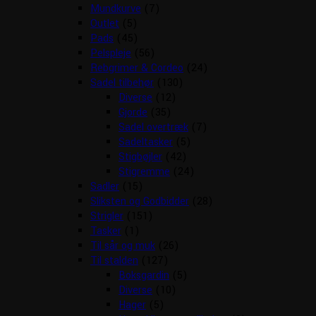
Mundkurve
(7)
Outlet
(5)
Pads
(45)
Pelspleje
(56)
Rebgrimer & Cordeo
(24)
Sadel tilbehør
(130)
Diverse
(12)
Gjorde
(35)
Sadel overtræk
(7)
Sadeltasker
(5)
Stigbøjler
(42)
Stigremme
(24)
Sadler
(15)
Sliksten og Godbidder
(28)
Strigler
(151)
Tasker
(1)
Til sår og muk
(26)
Til stalden
(127)
Boksgardin
(5)
Diverse
(10)
Hager
(5)