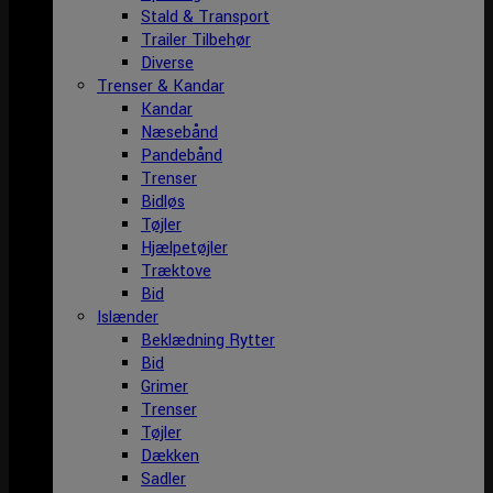
Stald & Transport
Trailer Tilbehør
Diverse
Trenser & Kandar
Kandar
Næsebånd
Pandebånd
Trenser
Bidløs
Tøjler
Hjælpetøjler
Træktove
Bid
Islænder
Beklædning Rytter
Bid
Grimer
Trenser
Tøjler
Dækken
Sadler