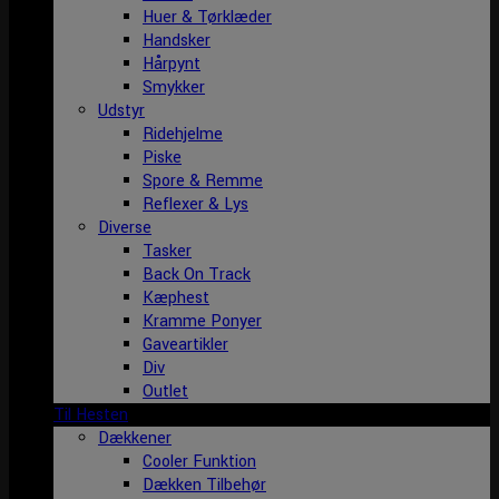
Huer & Tørklæder
Handsker
Hårpynt
Smykker
Udstyr
Ridehjelme
Piske
Spore & Remme
Reflexer & Lys
Diverse
Tasker
Back On Track
Kæphest
Kramme Ponyer
Gaveartikler
Div
Outlet
Til Hesten
Dækkener
Cooler Funktion
Dækken Tilbehør