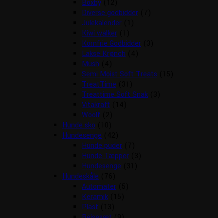
Boxby
(12)
Diverse godbidder
(7)
Julekalender
(1)
Kiwi walker
(1)
Kornfrie Godbidder
(3)
Lakse Krønch
(4)
Mush
(4)
Semi Moist Soft Treats
(15)
TreatTime
(31)
Treattime Soft Snak
(3)
Vitakraft
(14)
Woolf
(2)
Hunde sko
(10)
Hundesenge
(42)
Hunde puder
(7)
Hunde Tæpper
(3)
Hundesenge
(31)
Hundeskåle
(76)
Automater
(5)
Keramik
(15)
Plast
(13)
Rejsesæt
(9)