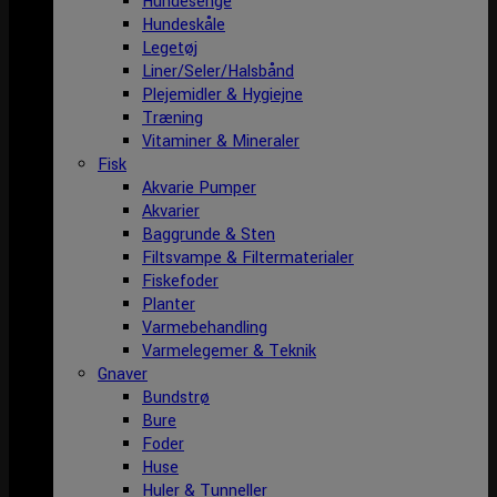
Hundesenge
Hundeskåle
Legetøj
Liner/Seler/Halsbånd
Plejemidler & Hygiejne
Træning
Vitaminer & Mineraler
Fisk
Akvarie Pumper
Akvarier
Baggrunde & Sten
Filtsvampe & Filtermaterialer
Fiskefoder
Planter
Varmebehandling
Varmelegemer & Teknik
Gnaver
Bundstrø
Bure
Foder
Huse
Huler & Tunneller