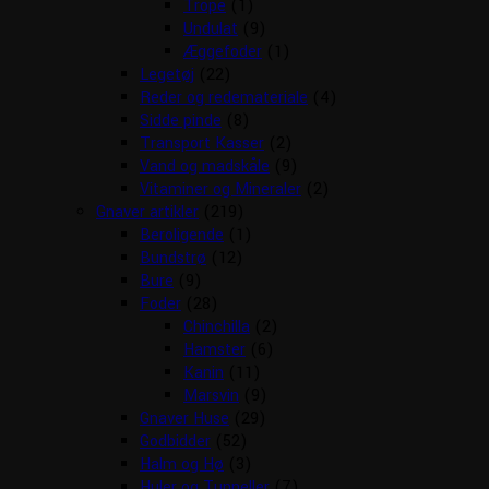
Trope
(1)
Undulat
(9)
Æggefoder
(1)
Legetøj
(22)
Reder og redemateriale
(4)
Sidde pinde
(8)
Transport Kasser
(2)
Vand og madskåle
(9)
Vitaminer og Mineraler
(2)
Gnaver artikler
(219)
Beroligende
(1)
Bundstrø
(12)
Bure
(9)
Foder
(28)
Chinchilla
(2)
Hamster
(6)
Kanin
(11)
Marsvin
(9)
Gnaver Huse
(29)
Godbidder
(52)
Halm og Hø
(3)
Huler og Tunneller
(7)