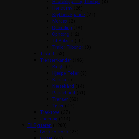
Hesteklipper og tilbehør
(8)
Hønet mv
(26)
Krybber/Spande
(21)
Mordax
(2)
Opbinding
(18)
Ophæng
(12)
Til Boksen
(10)
Trailer Tilbehør
(3)
Tilskud
(53)
Trenser/kandar
(196)
Bidløs
(7)
Hjælpe Tøjler
(8)
Kandar
(7)
Næsebånd
(14)
Pandebånd
(51)
Trenser
(60)
Tøjler
(47)
Træktove
(37)
Underlag
(114)
Til Rytteren
(1200)
Back on track
(27)
Bluser
(45)