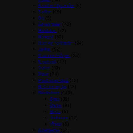
Brocher/slipsenåle
(5)
Bælter
(19)
Div
(5)
Gaveartikler
(42)
Handsker
(52)
Hårpynt
(52)
Huer og tørklæder
(24)
Jakker
(52)
Kramme Ponyer
(25)
Kæphest
(47)
Outlet
(83)
Piske
(74)
Plastroner/slips
(12)
Reflexer og lys
(13)
Ridebukser
(149)
Børn
(32)
Dame
(91)
Herre
(6)
Jodhpurs
(12)
Vinter
(6)
Ridehjelme
(64)