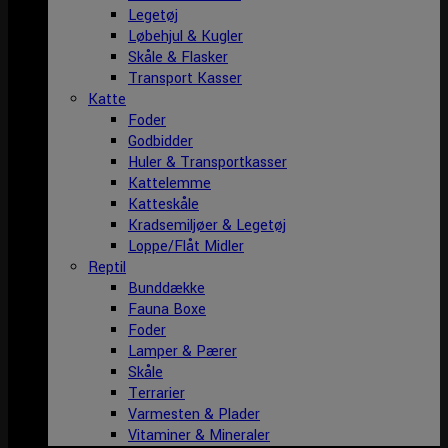
Legetøj
Løbehjul & Kugler
Skåle & Flasker
Transport Kasser
Katte
Foder
Godbidder
Huler & Transportkasser
Kattelemme
Katteskåle
Kradsemiljøer & Legetøj
Loppe/Flåt Midler
Reptil
Bunddække
Fauna Boxe
Foder
Lamper & Pærer
Skåle
Terrarier
Varmesten & Plader
Vitaminer & Mineraler