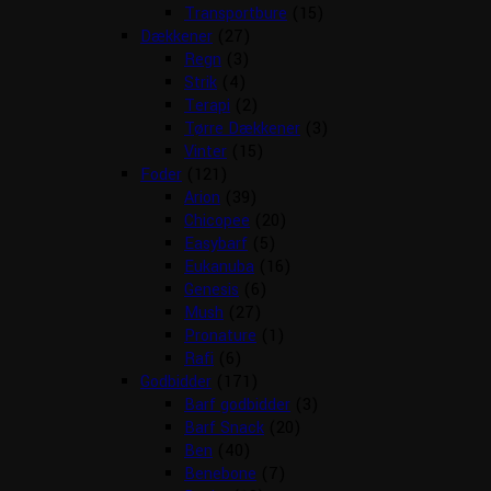
Transportbure
(15)
Dækkener
(27)
Regn
(3)
Strik
(4)
Terapi
(2)
Tørre Dækkener
(3)
Vinter
(15)
Foder
(121)
Arion
(39)
Chicopee
(20)
Easybarf
(5)
Eukanuba
(16)
Genesis
(6)
Mush
(27)
Pronature
(1)
Rafi
(6)
Godbidder
(171)
Barf godbidder
(3)
Barf Snack
(20)
Ben
(40)
Benebone
(7)