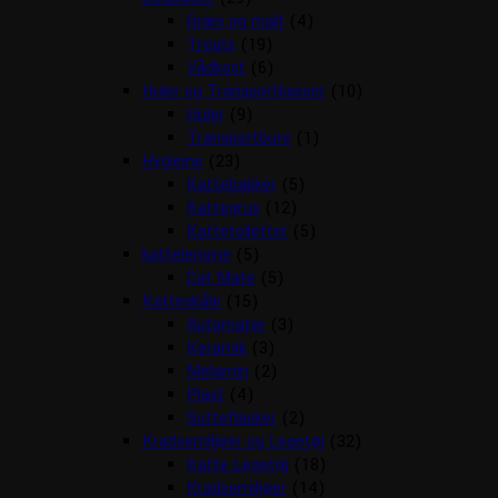
Græs og malt
(4)
Treats
(19)
Vådkost
(6)
Huler og Transportkasser
(10)
Huler
(9)
Transportbure
(1)
Hygiejne
(23)
Kattebakker
(5)
Kattegrus
(12)
Kattetoiletter
(5)
kattelemme
(5)
Cat Mate
(5)
Katteskåle
(15)
Automater
(3)
Keramik
(3)
Melamin
(2)
Plast
(4)
Sutteflasker
(2)
Kradsemiljøer og Legetøj
(32)
Katte Legetøj
(18)
Kradsemiljøer
(14)