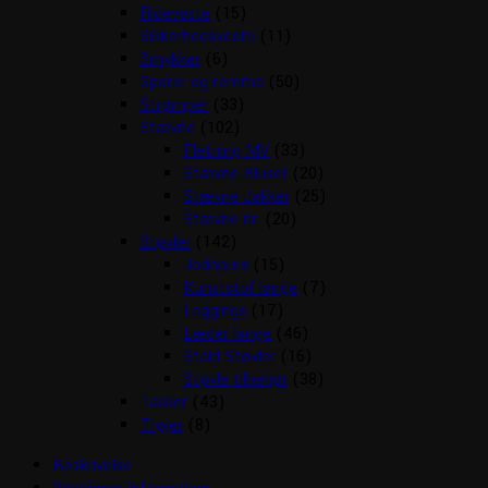
Rideveste
(15)
Sikkerhedsveste
(11)
Smykker
(6)
Sporer og remme
(50)
Strømper
(33)
Stævne
(102)
Fletning MV
(33)
Stævne Bluser
(20)
Stævne Jakker
(25)
Stævne nr.
(20)
Støvler
(142)
Jodhpurs
(15)
Kunststof lange
(7)
Leggings
(17)
Læder lange
(46)
Stald Støvler
(16)
Støvle tilbehør
(38)
Tasker
(43)
Trøjer
(8)
Beskrivelse