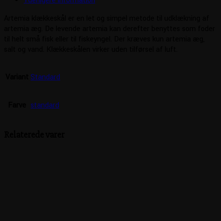
Yderligere information
Artemia klækkeskål er en let og simpel metode til udklækning af
artemia æg. De levende artemia kan derefter benyttes som foder
til helt små fisk eller til fiskeyngel. Der kræves kun artemia æg,
salt og vand. Klækkeskålen virker uden tilførsel af luft.
Variant
Standard
Farve
standard
Relaterede varer