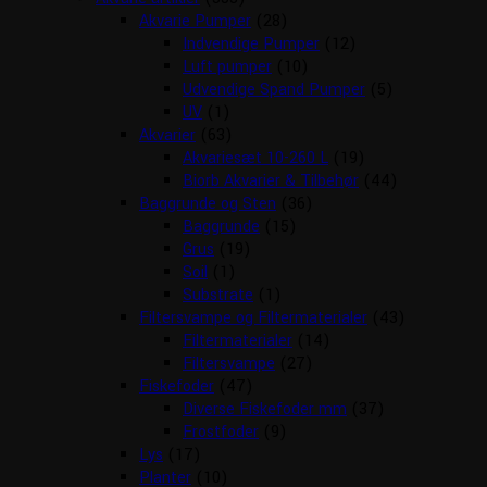
Akvarie Pumper
(28)
Indvendige Pumper
(12)
Luft pumper
(10)
Udvendige Spand Pumper
(5)
UV
(1)
Akvarier
(63)
Akvariesæt 10-260 L
(19)
Biorb Akvarier & Tilbehør
(44)
Baggrunde og Sten
(36)
Baggrunde
(15)
Grus
(19)
Soil
(1)
Substrate
(1)
Filtersvampe og Filtermaterialer
(43)
Filtermaterialer
(14)
Filtersvampe
(27)
Fiskefoder
(47)
Diverse Fiskefoder mm
(37)
Frostfoder
(9)
Lys
(17)
Planter
(10)