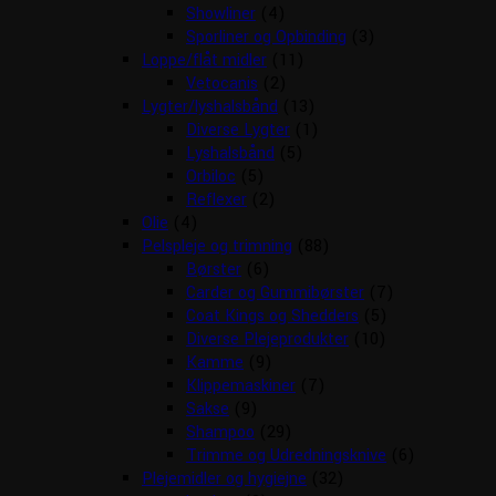
Showliner
(4)
Sporliner og Opbinding
(3)
Loppe/flåt midler
(11)
Vetocanis
(2)
Lygter/lyshalsbånd
(13)
Diverse Lygter
(1)
Lyshalsbånd
(5)
Orbiloc
(5)
Reflexer
(2)
Olie
(4)
Pelspleje og trimning
(88)
Børster
(6)
Carder og Gummibørster
(7)
Coat Kings og Shedders
(5)
Diverse Plejeprodukter
(10)
Kamme
(9)
Klippemaskiner
(7)
Sakse
(9)
Shampoo
(29)
Trimme og Udredningsknive
(6)
Plejemidler og hygiejne
(32)