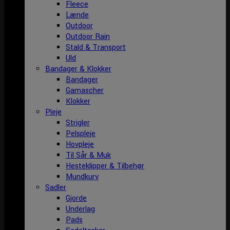
Fleece
Lænde
Outdoor
Outdoor Rain
Stald & Transport
Uld
Bandager & Klokker
Bandager
Gamascher
Klokker
Pleje
Strigler
Pelspleje
Hovpleje
Til Sår & Muk
Hesteklipper & Tilbehør
Mundkurv
Sadler
Gjorde
Underlag
Pads