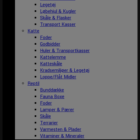
Legetøj
Løbehjul & Kugler
Skåle & Flasker
Transport Kasser
Katte
Foder
Godbidder
Huler & Transportkasser
Kattelemme
Katteskåle
Kradsemiljøer & Legetøj
Loppe/Flåt Midler
Reptil
Bunddække
Fauna Boxe
Foder
Lamper & Pærer
Skåle
Terrarier
Varmesten & Plader
Vitaminer & Mineraler