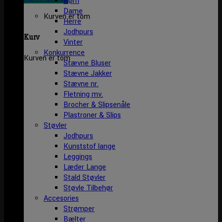
Børn
Dame
Kurven er tom
Herre
Jodhpurs
Kurv
Vinter
Konkurrence
Kurven er tom
Stævne Bluser
Stævne Jakker
Stævne nr.
Fletning mv.
Brocher & Slipsenåle
Plastroner & Slips
Støvler
Jodhpurs
Kunststof lange
Leggings
Læder Lange
Stald Støvler
Støvle Tilbehør
Accesories
Strømper
Bælter