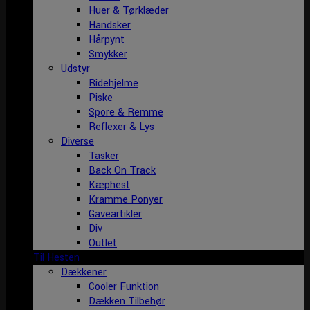
Huer & Tørklæder
Handsker
Hårpynt
Smykker
Udstyr
Ridehjelme
Piske
Spore & Remme
Reflexer & Lys
Diverse
Tasker
Back On Track
Kæphest
Kramme Ponyer
Gaveartikler
Div
Outlet
Til Hesten
Dækkener
Cooler Funktion
Dækken Tilbehør