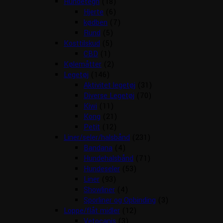
Hundetegn
(18)
Hjerte
(6)
kødben
(7)
Rund
(5)
Kosttilskud
(5)
CBD
(1)
Kølemåtter
(2)
Legetøj
(146)
Aktivitet legetøj
(31)
Diverse Legetøj
(70)
Kiwi
(11)
Kong
(21)
Petit
(12)
Liner/seler/halsbånd
(231)
Bandana
(4)
Hundehalsbånd
(71)
Hundeseler
(53)
Liner
(93)
Showliner
(4)
Sporliner og Opbinding
(3)
Loppe/flåt midler
(12)
Vetocanis
(3)