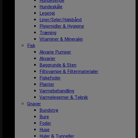
Hundesenge
Hundeskåle
Legetøj
Liner/Seler/Halsbånd
Plejemidler & Hygiejne
Træning
Vitaminer & Mineraler
Fisk
Akvarie Pumper
Akvarier
Baggrunde & Sten
Filtsvampe & Filtermaterialer
Fiskefoder
Planter
Varmebehandling
Varmelegemer & Teknik
Gnaver
Bundstrø
Bure
Foder
Huse
Huler & Tunneller