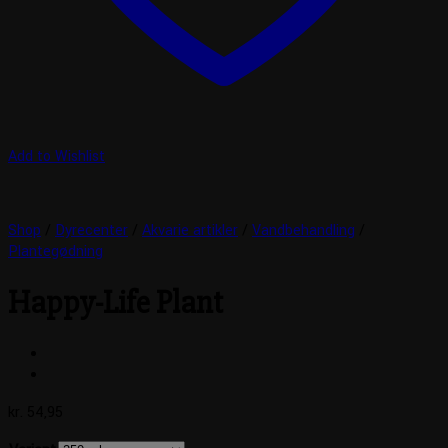
Add to Wishlist
Shop
/
Dyrecenter
/
Akvarie artikler
/
Vandbehandling
/
Plantegødning
Happy-Life Plant
kr.
54,95