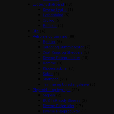
Lygter/lyshalsbånd
(13)
Diverse Lygter
(1)
Lyshalsbånd
(5)
Orbiloc
(5)
Reflexer
(2)
Olie
(4)
Pelspleje og trimning
(88)
Børster
(6)
Carder og Gummibørster
(7)
Coat Kings og Shedders
(5)
Diverse Plejeprodukter
(10)
Kamme
(9)
Klippemaskiner
(7)
Sakse
(9)
Shampoo
(29)
Trimme og Udredningsknive
(6)
Plejemidler og hygiejne
(32)
bagben
(2)
BUSTER Body Sleeves
(2)
Diverse Plejemidler
(17)
Diverse Plejeprodukter
(1)