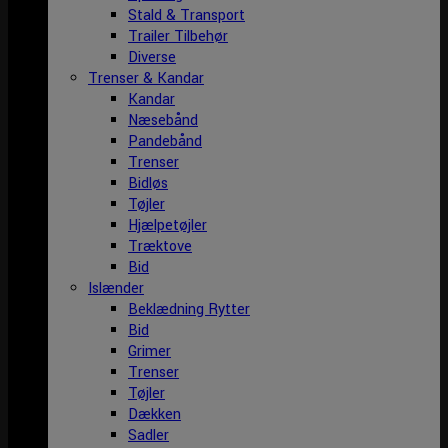
Stald & Transport
Trailer Tilbehør
Diverse
Trenser & Kandar
Kandar
Næsebånd
Pandebånd
Trenser
Bidløs
Tøjler
Hjælpetøjler
Træktove
Bid
Islænder
Beklædning Rytter
Bid
Grimer
Trenser
Tøjler
Dækken
Sadler