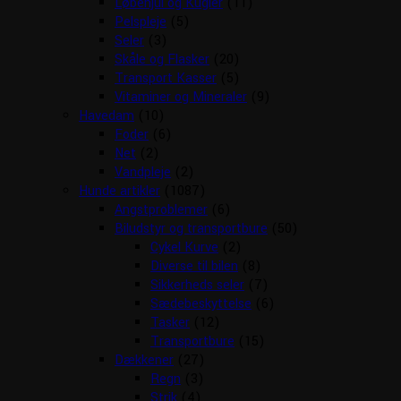
Løbehjul og Kugler
(11)
Pelspleje
(5)
Seler
(3)
Skåle og Flasker
(20)
Transport Kasser
(5)
Vitaminer og Mineraler
(9)
Havedam
(10)
Foder
(6)
Net
(2)
Vandpleje
(2)
Hunde artikler
(1087)
Angstproblemer
(6)
Biludstyr og transportbure
(50)
Cykel Kurve
(2)
Diverse til bilen
(8)
Sikkerheds seler
(7)
Sædebeskyttelse
(6)
Tasker
(12)
Transportbure
(15)
Dækkener
(27)
Regn
(3)
Strik
(4)