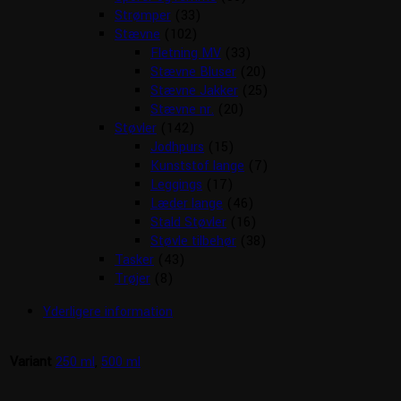
Strømper
(33)
Stævne
(102)
Fletning MV
(33)
Stævne Bluser
(20)
Stævne Jakker
(25)
Stævne nr.
(20)
Støvler
(142)
Jodhpurs
(15)
Kunststof lange
(7)
Leggings
(17)
Læder lange
(46)
Stald Støvler
(16)
Støvle tilbehør
(38)
Tasker
(43)
Trøjer
(8)
Yderligere information
Variant
250 ml
,
500 ml