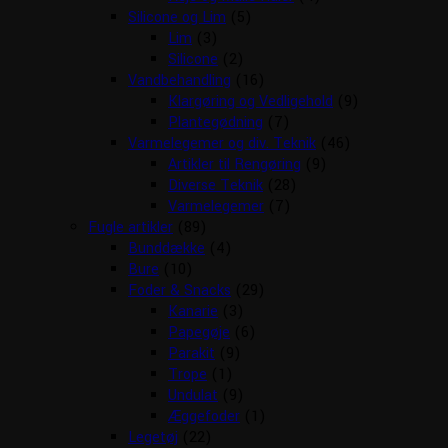
Silicone og Lim
(5)
Lim
(3)
Silicone
(2)
Vandbehandling
(16)
Klargøring og Vedligehold
(9)
Plantegødning
(7)
Varmelegemer og div. Teknik
(46)
Artikler til Rengøring
(9)
Diverse Teknik
(28)
Varmelegemer
(7)
Fugle artikler
(89)
Bunddække
(4)
Bure
(10)
Foder & Snacks
(29)
Kanarie
(3)
Papegøje
(6)
Parakit
(9)
Trope
(1)
Undulat
(9)
Æggefoder
(1)
Legetøj
(22)