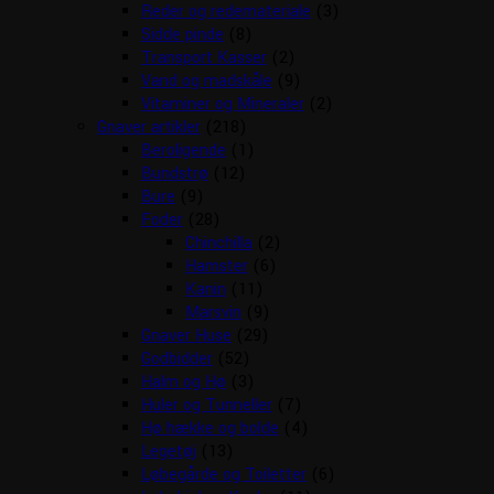
Reder og redemateriale
(3)
Sidde pinde
(8)
Transport Kasser
(2)
Vand og madskåle
(9)
Vitaminer og Mineraler
(2)
Gnaver artikler
(218)
Beroligende
(1)
Bundstrø
(12)
Bure
(9)
Foder
(28)
Chinchilla
(2)
Hamster
(6)
Kanin
(11)
Marsvin
(9)
Gnaver Huse
(29)
Godbidder
(52)
Halm og Hø
(3)
Huler og Tunneller
(7)
Hø hække og bolde
(4)
Legetøj
(13)
Løbegårde og Toiletter
(6)