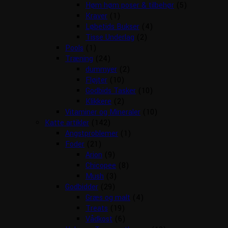
Høm høm poser & tilbehør
(5)
Kraver
(1)
Løbetids Bukser
(4)
Tisse Underlag
(2)
Pools
(1)
Træning
(24)
dummyer
(2)
Fløjter
(10)
Godbids Tasker
(10)
Klikkere
(2)
Vitaminer og Mineraler
(10)
Katte artikler
(142)
Angstproblemer
(1)
Foder
(21)
Arion
(9)
Chicopee
(8)
Mush
(3)
Godbidder
(29)
Græs og malt
(4)
Treats
(19)
Vådkost
(6)