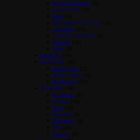
Kornfrie Godbidder
(3)
Lakse Krønch
(4)
Mush
(4)
Semi Moist Soft Treats
(15)
TreatTime
(31)
Treattime Soft Snak
(3)
Vitakraft
(14)
Woolf
(2)
Hunde sko
(10)
Hundesenge
(42)
Hunde puder
(7)
Hunde Tæpper
(3)
Hundesenge
(31)
Hundeskåle
(76)
Automater
(5)
Keramik
(15)
Plast
(13)
Rejsesæt
(9)
Slowfeeder
(8)
Stål
(20)
Underlag
(5)