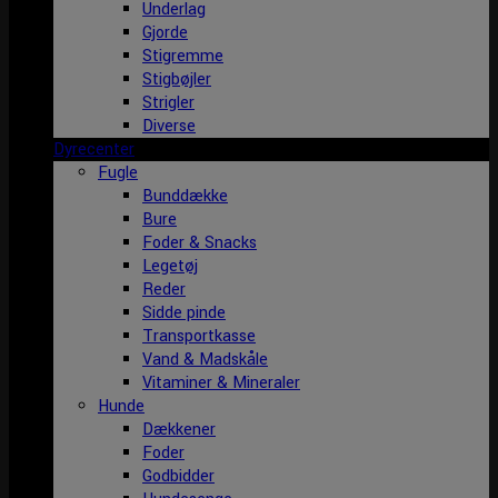
Underlag
Gjorde
Stigremme
Stigbøjler
Strigler
Diverse
Dyrecenter
Fugle
Bunddække
Bure
Foder & Snacks
Legetøj
Reder
Sidde pinde
Transportkasse
Vand & Madskåle
Vitaminer & Mineraler
Hunde
Dækkener
Foder
Godbidder