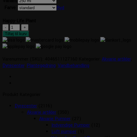
Variant
Farve
Ryd
Happy-Life Plant
Happy-
Life
Tilføj til kurv
Plant
antal
Varenummer (SKU):
4046511127160
Kategorier:
Akvarie artikler
,
Dyrecenter
,
Plantegødning
,
Vandbehandling
Produkt Kategorier
Dyrecenter
(2116)
Akvarie artikler
(350)
Akvarie Pumper
(27)
Indvendige Pumper
(12)
Luft pumper
(9)