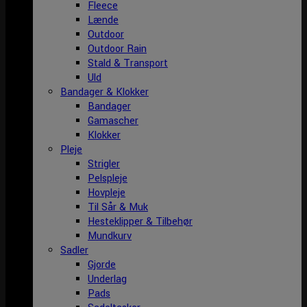
Fleece
Lænde
Outdoor
Outdoor Rain
Stald & Transport
Uld
Bandager & Klokker
Bandager
Gamascher
Klokker
Pleje
Strigler
Pelspleje
Hovpleje
Til Sår & Muk
Hesteklipper & Tilbehør
Mundkurv
Sadler
Gjorde
Underlag
Pads