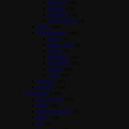
Opbinding
(18)
Ophæng
(12)
Til Boksen
(10)
Trailer Tilbehør
(3)
Tilskud
(54)
Trenser/kandar
(196)
Bidløs
(7)
Hjælpe Tøjler
(8)
Kandar
(7)
Næsebånd
(14)
Pandebånd
(51)
Trenser
(60)
Tøjler
(47)
Træktove
(37)
Underlag
(114)
Til Rytteren
(1200)
Back on track
(27)
Bluser
(45)
Brocher/slipsenåle
(5)
Bælter
(19)
Div
(5)