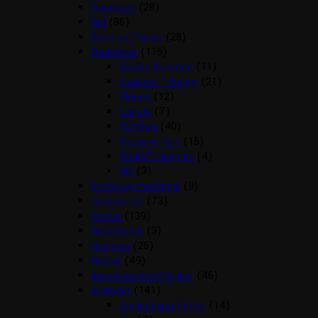
Bandager
(28)
Bid
(86)
Boxe og Tasker
(28)
Dækkener
(116)
Cooler/Funktion
(11)
Dækken Tilbehør
(21)
Fleece
(12)
Lænde
(7)
Outdoor
(40)
Outdoor Rain
(15)
Stald/Transport
(4)
Uld
(3)
Fortøj og martingal
(9)
Gamascher
(73)
Grimer
(139)
Hestefoder
(3)
Hovpleje
(26)
Hutter
(49)
Insektdækken/Masker
(46)
Islænder
(141)
Beklædning Rytter
(14)