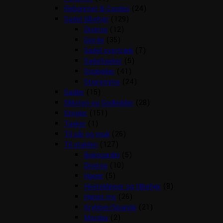
Rebgrimer & Cordeo
(24)
Sadel tilbehør
(129)
Diverse
(12)
Gjorde
(35)
Sadel overtræk
(7)
Sadeltasker
(5)
Stigbøjler
(41)
Stigremme
(24)
Sadler
(15)
Sliksten og Godbidder
(28)
Strigler
(151)
Tasker
(1)
Til sår og muk
(26)
Til stalden
(127)
Boksgardin
(5)
Diverse
(10)
Hager
(5)
Hesteklipper og tilbehør
(8)
Hønet mv
(26)
Krybber/Spande
(21)
Mordax
(2)