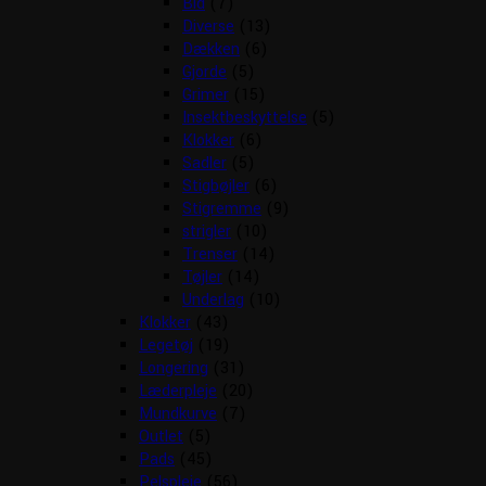
Bid
(7)
Diverse
(13)
Dækken
(6)
Gjorde
(5)
Grimer
(15)
Insektbeskyttelse
(5)
Klokker
(6)
Sadler
(5)
Stigbøjler
(6)
Stigremme
(9)
strigler
(10)
Trenser
(14)
Tøjler
(14)
Underlag
(10)
Klokker
(43)
Legetøj
(19)
Longering
(31)
Læderpleje
(20)
Mundkurve
(7)
Outlet
(5)
Pads
(45)
Pelspleje
(56)