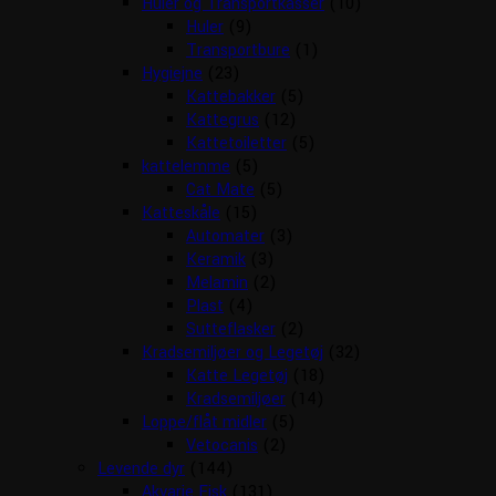
Huler og Transportkasser
(10)
Huler
(9)
Transportbure
(1)
Hygiejne
(23)
Kattebakker
(5)
Kattegrus
(12)
Kattetoiletter
(5)
kattelemme
(5)
Cat Mate
(5)
Katteskåle
(15)
Automater
(3)
Keramik
(3)
Melamin
(2)
Plast
(4)
Sutteflasker
(2)
Kradsemiljøer og Legetøj
(32)
Katte Legetøj
(18)
Kradsemiljøer
(14)
Loppe/flåt midler
(5)
Vetocanis
(2)
Levende dyr
(144)
Akvarie Fisk
(131)