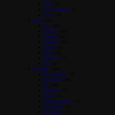
Terapi
(2)
Tørre Dækkener
(3)
Vinter
(15)
Foder
(121)
Arion
(39)
Chicopee
(20)
Easybarf
(5)
Eukanuba
(16)
Genesis
(6)
Mush
(27)
Pronature
(1)
Rafi
(6)
Godbidder
(169)
Barf godbidder
(3)
Barf Snack
(20)
Ben
(40)
Benebone
(7)
Boxby
(11)
Diverse godbidder
(7)
Julekalender
(1)
Kiwi walker
(1)