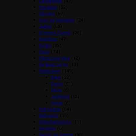
Gaveartikler
(42)
Handsker
(52)
Hårpynt
(52)
Huer og tørklæder
(24)
Jakker
(52)
Kramme Ponyer
(25)
Kæphest
(47)
Outlet
(83)
Piske
(74)
Plastroner/slips
(12)
Reflexer og lys
(13)
Ridebukser
(149)
Børn
(32)
Dame
(91)
Herre
(6)
Jodhpurs
(12)
Vinter
(6)
Ridehjelme
(64)
Rideveste
(15)
Sikkerhedsveste
(11)
Smykker
(6)
Sporer og remme
(50)