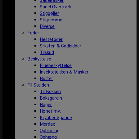
Sadeltasker
Sadel Overtræk
Stigbøjler
Stigremme
Diverse
Foder
Hestefoder
Sliksten & Godbidder
Tilskud
Beskyttelse
Fluebeskyttelse
Insektdækken & Masker
Hutter
Til Stalden
Til Boksen
Boksgardin
Hager
Hønet mv.
Krybber Spande
Mordax
Opbinding
Ophæng