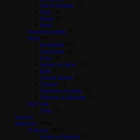
Fisk til Havedam
(5)
Fugle
(4)
Gnaver
(3)
Reptil
(1)
Rengørings artikler
(4)
Reptil
(66)
Bunddække
(15)
Fauna Boxe
(4)
Foder
(9)
Lamper og Pærer
(22)
Skåle
(5)
Terrarie tilbehør
(6)
Terrarier
(1)
Varmesten og plader
(2)
Vitaminer og Mineraler
(2)
Vildt Fugle
(6)
Foder
(6)
Gavekort
(1)
Rideudstyr
(3080)
Til Hesten
(1879)
Antibid og fluespray
(7)