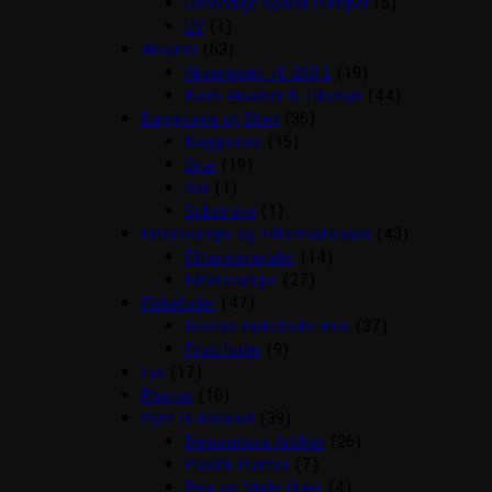
Udvendige Spand Pumper
(5)
UV
(1)
Akvarier
(63)
Akvariesæt 10-260 L
(19)
Biorb Akvarier & Tilbehør
(44)
Baggrunde og Sten
(36)
Baggrunde
(15)
Grus
(19)
Soil
(1)
Substrate
(1)
Filtersvampe og Filtermaterialer
(43)
Filtermaterialer
(14)
Filtersvampe
(27)
Fiskefoder
(47)
Diverse Fiskefoder mm
(37)
Frostfoder
(9)
Lys
(17)
Planter
(10)
Pynt til Akvariet
(39)
Dekorations Artikler
(26)
Plastik Planter
(7)
Reje og Malle Huler
(4)