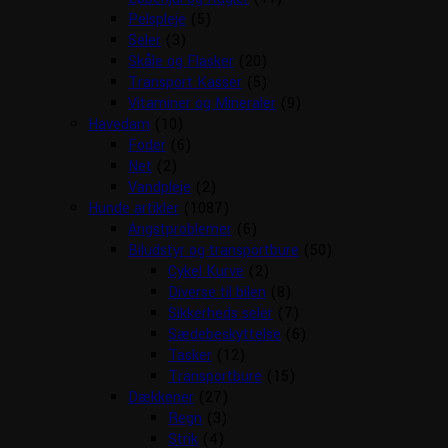
Pelspleje
(5)
Seler
(3)
Skåle og Flasker
(20)
Transport Kasser
(5)
Vitaminer og Mineraler
(9)
Havedam
(10)
Foder
(6)
Net
(2)
Vandpleje
(2)
Hunde artikler
(1087)
Angstproblemer
(6)
Biludstyr og transportbure
(50)
Cykel Kurve
(2)
Diverse til bilen
(8)
Sikkerheds seler
(7)
Sædebeskyttelse
(6)
Tasker
(12)
Transportbure
(15)
Dækkener
(27)
Regn
(3)
Strik
(4)