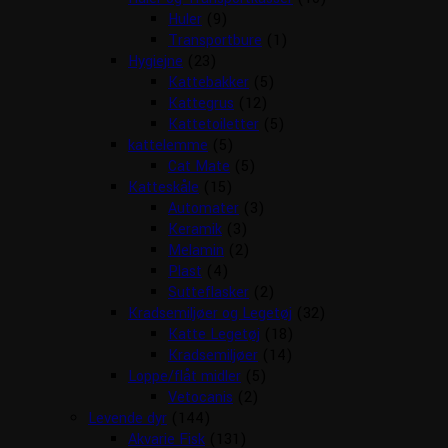
Huler
(9)
Transportbure
(1)
Hygiejne
(23)
Kattebakker
(5)
Kattegrus
(12)
Kattetoiletter
(5)
kattelemme
(5)
Cat Mate
(5)
Katteskåle
(15)
Automater
(3)
Keramik
(3)
Melamin
(2)
Plast
(4)
Sutteflasker
(2)
Kradsemiljøer og Legetøj
(32)
Katte Legetøj
(18)
Kradsemiljøer
(14)
Loppe/flåt midler
(5)
Vetocanis
(2)
Levende dyr
(144)
Akvarie Fisk
(131)