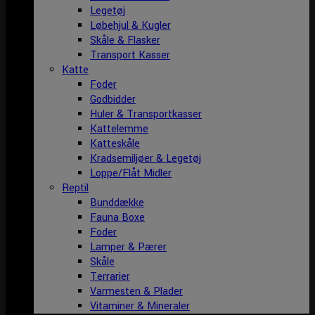
Legetøj
Løbehjul & Kugler
Skåle & Flasker
Transport Kasser
Katte
Foder
Godbidder
Huler & Transportkasser
Kattelemme
Katteskåle
Kradsemiljøer & Legetøj
Loppe/Flåt Midler
Reptil
Bunddække
Fauna Boxe
Foder
Lamper & Pærer
Skåle
Terrarier
Varmesten & Plader
Vitaminer & Mineraler