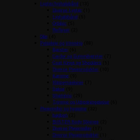
Lygter/lyshalsbånd
(13)
Diverse Lygter
(1)
Lyshalsbånd
(5)
Orbiloc
(5)
Reflexer
(2)
Olie
(4)
Pelspleje og trimning
(88)
Børster
(6)
Carder og Gummibørster
(7)
Coat Kings og Shedders
(5)
Diverse Plejeprodukter
(10)
Kamme
(9)
Klippemaskiner
(7)
Sakse
(9)
Shampoo
(29)
Trimme og Udredningsknive
(6)
Plejemidler og hygiejne
(32)
bagben
(2)
BUSTER Body Sleeves
(2)
Diverse Plejemidler
(17)
Diverse Plejeprodukter
(1)