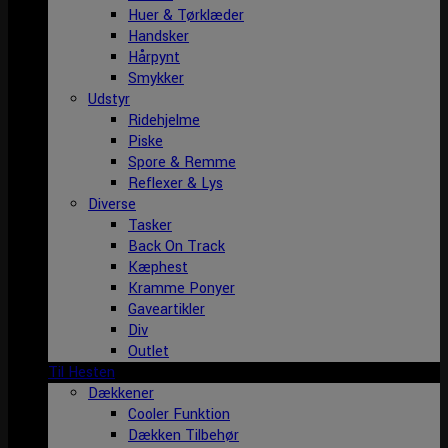
Huer & Tørklæder
Handsker
Hårpynt
Smykker
Udstyr
Ridehjelme
Piske
Spore & Remme
Reflexer & Lys
Diverse
Tasker
Back On Track
Kæphest
Kramme Ponyer
Gaveartikler
Div
Outlet
Til Hesten
Dækkener
Cooler Funktion
Dækken Tilbehør