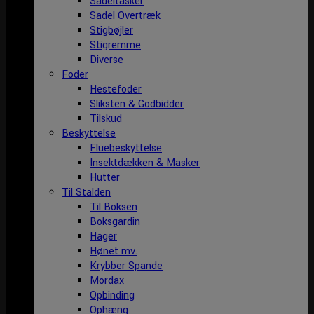
Sadeltasker
Sadel Overtræk
Stigbøjler
Stigremme
Diverse
Foder
Hestefoder
Sliksten & Godbidder
Tilskud
Beskyttelse
Fluebeskyttelse
Insektdækken & Masker
Hutter
Til Stalden
Til Boksen
Boksgardin
Hager
Hønet mv.
Krybber Spande
Mordax
Opbinding
Ophæng