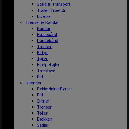
Stald & Transport
Trailer Tilbehør
Diverse
Trenser & Kandar
Kandar
Næsebånd
Pandebånd
Trenser
Bidløs
Tøjler
Hjælpetøjler
Træktove
Bid
Islænder
Beklædning Rytter
Bid
Grimer
Trenser
Tøjler
Dækken
Sadler