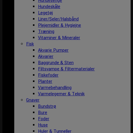
Hundesenge
Hundeskåle
Legetøj
Liner/Seler/Halsbånd
Plejemidler & Hygiejne
Træning
Vitaminer & Mineraler
Fisk
Akvarie Pumper
Akvarier
Baggrunde & Sten
Filtsvampe & Filtermaterialer
Fiskefoder
Planter
Varmebehandling
Varmelegemer & Teknik
Gnaver
Bundstrø
Bure
Foder
Huse
Huler & Tunneller