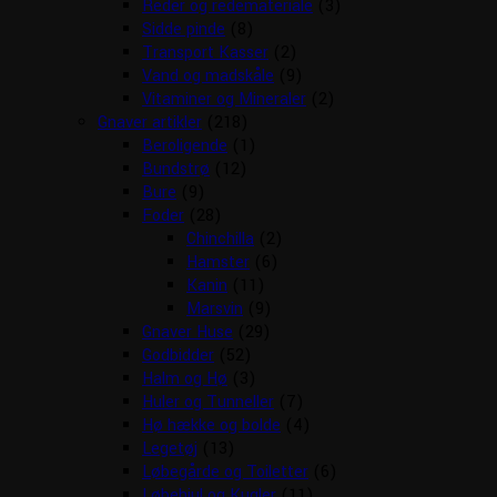
Reder og redemateriale
(3)
Sidde pinde
(8)
Transport Kasser
(2)
Vand og madskåle
(9)
Vitaminer og Mineraler
(2)
Gnaver artikler
(218)
Beroligende
(1)
Bundstrø
(12)
Bure
(9)
Foder
(28)
Chinchilla
(2)
Hamster
(6)
Kanin
(11)
Marsvin
(9)
Gnaver Huse
(29)
Godbidder
(52)
Halm og Hø
(3)
Huler og Tunneller
(7)
Hø hække og bolde
(4)
Legetøj
(13)
Løbegårde og Toiletter
(6)
Løbehjul og Kugler
(11)