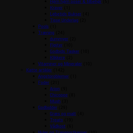
Høm høm poser & tilbehør
(5)
Kraver
(1)
Løbetids Bukser
(4)
Tisse Underlag
(2)
Pools
(1)
Træning
(24)
dummyer
(2)
Fløjter
(10)
Godbids Tasker
(10)
Klikkere
(2)
Vitaminer og Mineraler
(10)
Katte artikler
(142)
Angstproblemer
(1)
Foder
(21)
Arion
(9)
Chicopee
(8)
Mush
(3)
Godbidder
(29)
Græs og malt
(4)
Treats
(19)
Vådkost
(6)
Huler og Transportkasser
(10)