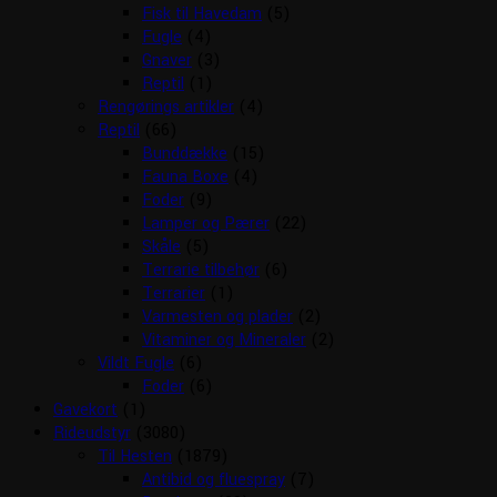
Fisk til Havedam
(5)
Fugle
(4)
Gnaver
(3)
Reptil
(1)
Rengørings artikler
(4)
Reptil
(66)
Bunddække
(15)
Fauna Boxe
(4)
Foder
(9)
Lamper og Pærer
(22)
Skåle
(5)
Terrarie tilbehør
(6)
Terrarier
(1)
Varmesten og plader
(2)
Vitaminer og Mineraler
(2)
Vildt Fugle
(6)
Foder
(6)
Gavekort
(1)
Rideudstyr
(3080)
Til Hesten
(1879)
Antibid og fluespray
(7)