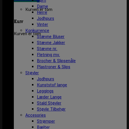
Børn
Dame
Kurven er tom
Herre
Jodhpurs
Kurv
Vinter
Konkurrence
Kurven er tom
Stævne Bluser
Stævne Jakker
Stævne nr.
Fletning mv.
Brocher & Slipsenåle
Plastroner & Slips
Støvler
Jodhpurs
Kunststof lange
Leggings
Læder Lange
Stald Støvler
Støvle Tilbehør
Accesories
Strømper
Bælter