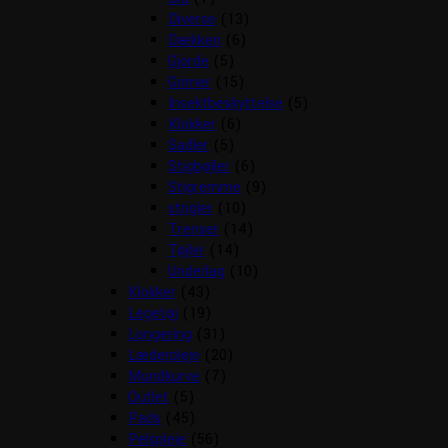
Diverse
(13)
Dækken
(6)
Gjorde
(5)
Grimer
(15)
Insektbeskyttelse
(5)
Klokker
(6)
Sadler
(5)
Stigbøjler
(6)
Stigremme
(9)
strigler
(10)
Trenser
(14)
Tøjler
(14)
Underlag
(10)
Klokker
(43)
Legetøj
(19)
Longering
(31)
Læderpleje
(20)
Mundkurve
(7)
Outlet
(5)
Pads
(45)
Pelspleje
(56)