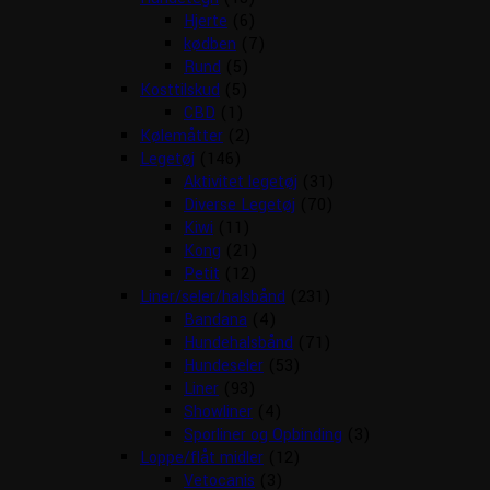
Hjerte
(6)
kødben
(7)
Rund
(5)
Kosttilskud
(5)
CBD
(1)
Kølemåtter
(2)
Legetøj
(146)
Aktivitet legetøj
(31)
Diverse Legetøj
(70)
Kiwi
(11)
Kong
(21)
Petit
(12)
Liner/seler/halsbånd
(231)
Bandana
(4)
Hundehalsbånd
(71)
Hundeseler
(53)
Liner
(93)
Showliner
(4)
Sporliner og Opbinding
(3)
Loppe/flåt midler
(12)
Vetocanis
(3)