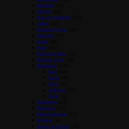
Handsker
(52)
Hårpynt
(52)
Huer og tørklæder
(24)
Jakker
(52)
Kramme Ponyer
(25)
Kæphest
(47)
Outlet
(83)
Piske
(74)
Plastroner/slips
(12)
Reflexer og lys
(13)
Ridebukser
(149)
Børn
(32)
Dame
(91)
Herre
(6)
Jodhpurs
(12)
Vinter
(6)
Ridehjelme
(64)
Rideveste
(15)
Sikkerhedsveste
(11)
Smykker
(6)
Sporer og remme
(50)