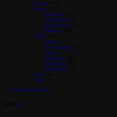
Strømper
(33)
Stævne
(102)
Fletning MV
(33)
Stævne Bluser
(20)
Stævne Jakker
(25)
Stævne nr.
(20)
Støvler
(142)
Jodhpurs
(15)
Kunststof lange
(7)
Leggings
(17)
Læder lange
(46)
Stald Støvler
(16)
Støvle tilbehør
(38)
Tasker
(43)
Trøjer
(8)
Yderligere information
Variant
1 Kg