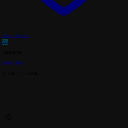
Add to Wishlist
Vis
Dyrecenter
Mejsebolde
Prisinterval:
kr.
2,00
–
kr.
119,95
kr. 2,00
til
kr. 119,95
cookie