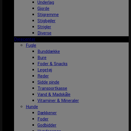
Underlag
Gjorde
Stigremme
Stigbøjler
Strigler
Diverse
Dyrecenter
Fugle
Bunddække
Bure
Foder & Snacks
Legetøj
Reder
Sidde pinde
Transportkasse
Vand & Madskåle
Vitaminer & Mineraler
Hunde
Dækkener
Foder
Godbidder