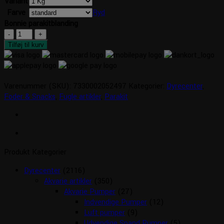
Variant
Farve
Ryd
Bonnie parakitblanding
Bonnie
parakitblanding
Tilføj til kurv
antal
Varenummer (SKU):
7330002052497
Kategorier:
Dyrecenter
,
Foder & Snacks
,
Fugle artikler
,
Parakit
Produkt Kategorier
Dyrecenter
(2116)
Akvarie artikler
(350)
Akvarie Pumper
(27)
Indvendige Pumper
(12)
Luft pumper
(9)
Udvendige Spand Pumper
(5)