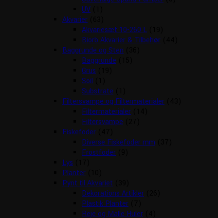
UV
(1)
Akvarier
(63)
Akvariesæt 10-260 L
(19)
Biorb Akvarier & Tilbehør
(44)
Baggrunde og Sten
(36)
Baggrunde
(15)
Grus
(19)
Soil
(1)
Substrate
(1)
Filtersvampe og Filtermaterialer
(43)
Filtermaterialer
(14)
Filtersvampe
(27)
Fiskefoder
(47)
Diverse Fiskefoder mm
(37)
Frostfoder
(9)
Lys
(17)
Planter
(10)
Pynt til Akvariet
(39)
Dekorations Artikler
(26)
Plastik Planter
(7)
Reje og Malle Huler
(4)