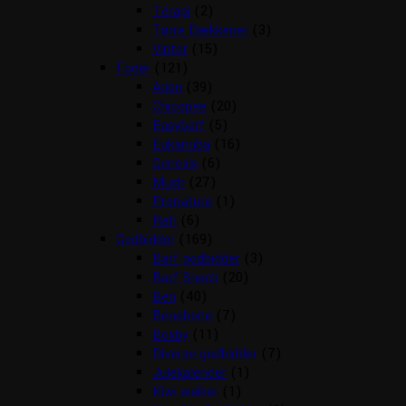
Terapi
(2)
Tørre Dækkener
(3)
Vinter
(15)
Foder
(121)
Arion
(39)
Chicopee
(20)
Easybarf
(5)
Eukanuba
(16)
Genesis
(6)
Mush
(27)
Pronature
(1)
Rafi
(6)
Godbidder
(169)
Barf godbidder
(3)
Barf Snack
(20)
Ben
(40)
Benebone
(7)
Boxby
(11)
Diverse godbidder
(7)
Julekalender
(1)
Kiwi walker
(1)