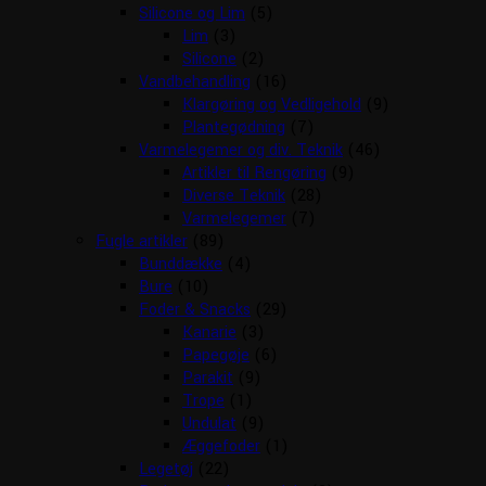
Silicone og Lim
(5)
Lim
(3)
Silicone
(2)
Vandbehandling
(16)
Klargøring og Vedligehold
(9)
Plantegødning
(7)
Varmelegemer og div. Teknik
(46)
Artikler til Rengøring
(9)
Diverse Teknik
(28)
Varmelegemer
(7)
Fugle artikler
(89)
Bunddække
(4)
Bure
(10)
Foder & Snacks
(29)
Kanarie
(3)
Papegøje
(6)
Parakit
(9)
Trope
(1)
Undulat
(9)
Æggefoder
(1)
Legetøj
(22)