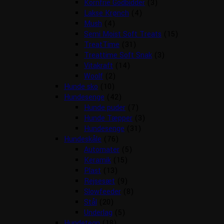
Kornfrie Godbidder
(3)
Lakse Krønch
(4)
Mush
(4)
Semi Moist Soft Treats
(15)
TreatTime
(31)
Treattime Soft Snak
(3)
Vitakraft
(14)
Woolf
(2)
Hunde sko
(10)
Hundesenge
(42)
Hunde puder
(7)
Hunde Tæpper
(3)
Hundesenge
(31)
Hundeskåle
(76)
Automater
(5)
Keramik
(15)
Plast
(13)
Rejsesæt
(9)
Slowfeeder
(8)
Stål
(20)
Underlag
(5)
Hundetegn
(18)