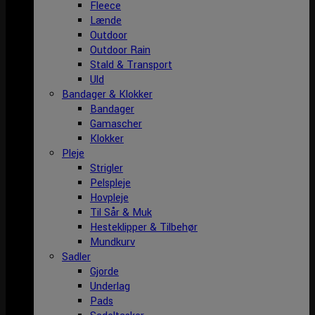
Fleece
Lænde
Outdoor
Outdoor Rain
Stald & Transport
Uld
Bandager & Klokker
Bandager
Gamascher
Klokker
Pleje
Strigler
Pelspleje
Hovpleje
Til Sår & Muk
Hesteklipper & Tilbehør
Mundkurv
Sadler
Gjorde
Underlag
Pads