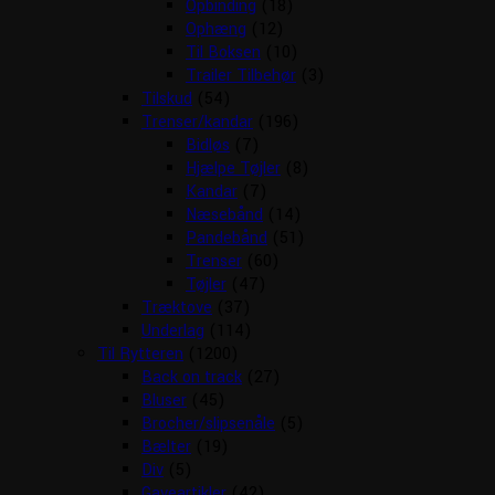
Opbinding
(18)
Ophæng
(12)
Til Boksen
(10)
Trailer Tilbehør
(3)
Tilskud
(54)
Trenser/kandar
(196)
Bidløs
(7)
Hjælpe Tøjler
(8)
Kandar
(7)
Næsebånd
(14)
Pandebånd
(51)
Trenser
(60)
Tøjler
(47)
Træktove
(37)
Underlag
(114)
Til Rytteren
(1200)
Back on track
(27)
Bluser
(45)
Brocher/slipsenåle
(5)
Bælter
(19)
Div
(5)
Gaveartikler
(42)