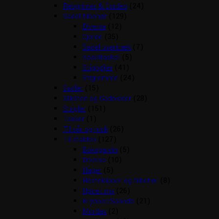
Rebgrimer & Cordeo
(24)
Sadel tilbehør
(129)
Diverse
(12)
Gjorde
(35)
Sadel overtræk
(7)
Sadeltasker
(5)
Stigbøjler
(41)
Stigremme
(24)
Sadler
(15)
Sliksten og Godbidder
(28)
Strigler
(151)
Tasker
(1)
Til sår og muk
(26)
Til stalden
(127)
Boksgardin
(5)
Diverse
(10)
Hager
(5)
Hesteklipper og tilbehør
(8)
Hønet mv
(26)
Krybber/Spande
(21)
Mordax
(2)