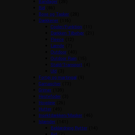
Bandager
(28)
Bid
(86)
Boxe og Tasker
(28)
Dækkener
(116)
Cooler/Funktion
(11)
Dækken Tilbehør
(21)
Fleece
(12)
Lænde
(7)
Outdoor
(40)
Outdoor Rain
(15)
Stald/Transport
(4)
Uld
(3)
Fortøj og martingal
(9)
Gamascher
(73)
Grimer
(139)
Hestefoder
(3)
Hovpleje
(26)
Hutter
(49)
Insektdækken/Masker
(46)
Islænder
(141)
Beklædning Rytter
(14)
Bid
(7)