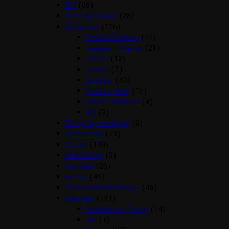
Bid
(86)
Boxe og Tasker
(28)
Dækkener
(116)
Cooler/Funktion
(11)
Dækken Tilbehør
(21)
Fleece
(12)
Lænde
(7)
Outdoor
(40)
Outdoor Rain
(15)
Stald/Transport
(4)
Uld
(3)
Fortøj og martingal
(9)
Gamascher
(73)
Grimer
(139)
Hestefoder
(3)
Hovpleje
(26)
Hutter
(49)
Insektdækken/Masker
(46)
Islænder
(141)
Beklædning Rytter
(14)
Bid
(7)