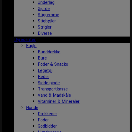
Underlag
Gjorde
Stigremme
Stigbøjler
Strigler
Diverse
Dyrecenter
Fugle
Bunddække
Bure
Foder & Snacks
Legetøj
Reder
Sidde pinde
Transportkasse
Vand & Madskåle
Vitaminer & Mineraler
Hunde
Dækkener
Foder
Godbidder