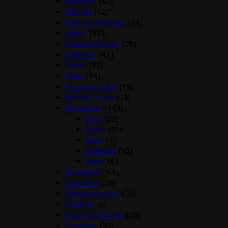
Handsker
(52)
Hårpynt
(52)
Huer og tørklæder
(24)
Jakker
(52)
Kramme Ponyer
(25)
Kæphest
(47)
Outlet
(83)
Piske
(74)
Plastroner/slips
(12)
Reflexer og lys
(13)
Ridebukser
(149)
Børn
(32)
Dame
(91)
Herre
(6)
Jodhpurs
(12)
Vinter
(6)
Ridehjelme
(64)
Rideveste
(15)
Sikkerhedsveste
(11)
Smykker
(6)
Sporer og remme
(50)
Strømper
(33)