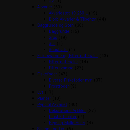
UV
(1)
Akvarier
(63)
Akvariesæt 10-260 L
(19)
Biorb Akvarier & Tilbehør
(44)
Baggrunde og Sten
(36)
Baggrunde
(15)
Grus
(19)
Soil
(1)
Substrate
(1)
Filtersvampe og Filtermaterialer
(43)
Filtermaterialer
(14)
Filtersvampe
(27)
Fiskefoder
(47)
Diverse Fiskefoder mm
(37)
Frostfoder
(9)
Lys
(17)
Planter
(10)
Pynt til Akvariet
(40)
Dekorations Artikler
(27)
Plastik Planter
(7)
Reje og Malle Huler
(4)
Silicone og Lim
(5)