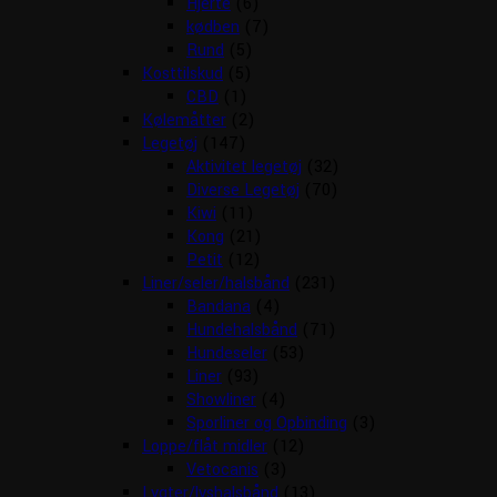
Hjerte
(6)
kødben
(7)
Rund
(5)
Kosttilskud
(5)
CBD
(1)
Kølemåtter
(2)
Legetøj
(147)
Aktivitet legetøj
(32)
Diverse Legetøj
(70)
Kiwi
(11)
Kong
(21)
Petit
(12)
Liner/seler/halsbånd
(231)
Bandana
(4)
Hundehalsbånd
(71)
Hundeseler
(53)
Liner
(93)
Showliner
(4)
Sporliner og Opbinding
(3)
Loppe/flåt midler
(12)
Vetocanis
(3)
Lygter/lyshalsbånd
(13)