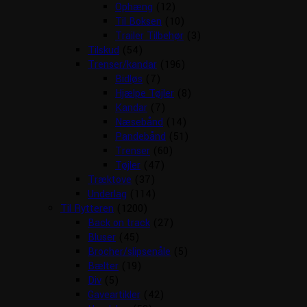
Ophæng
(12)
Til Boksen
(10)
Trailer Tilbehør
(3)
Tilskud
(54)
Trenser/kandar
(196)
Bidløs
(7)
Hjælpe Tøjler
(8)
Kandar
(7)
Næsebånd
(14)
Pandebånd
(51)
Trenser
(60)
Tøjler
(47)
Træktove
(37)
Underlag
(114)
Til Rytteren
(1200)
Back on track
(27)
Bluser
(45)
Brocher/slipsenåle
(5)
Bælter
(19)
Div
(5)
Gaveartikler
(42)