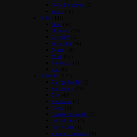
Tørre Dækkener
(3)
Vinter
(15)
Foder
(121)
Arion
(39)
Chicopee
(20)
Easybarf
(5)
Eukanuba
(16)
Genesis
(6)
Mush
(27)
Pronature
(1)
Rafi
(6)
Godbidder
(171)
Barf godbidder
(3)
Barf Snack
(20)
Ben
(40)
Benebone
(7)
Boxby
(12)
Diverse godbidder
(7)
Julekalender
(1)
Kiwi walker
(1)
Kornfrie Godbidder
(3)