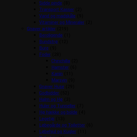
Sidde pinde
(8)
Transport Kasser
(2)
Vand og madskåle
(9)
Vitaminer og Mineraler
(2)
Gnaver artikler
(219)
Beroligende
(1)
Bundstrø
(12)
Bure
(9)
Foder
(28)
Chinchilla
(2)
Hamster
(6)
Kanin
(11)
Marsvin
(9)
Gnaver Huse
(29)
Godbidder
(52)
Halm og Hø
(3)
Huler og Tunneller
(7)
Hø hække og bolde
(4)
Legetøj
(13)
Løbegårde og Toiletter
(6)
Løbehjul og Kugler
(11)