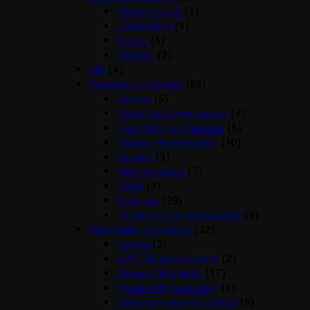
Diverse Lygter
(1)
Lyshalsbånd
(5)
Orbiloc
(5)
Reflexer
(2)
Olie
(4)
Pelspleje og trimning
(88)
Børster
(6)
Carder og Gummibørster
(7)
Coat Kings og Shedders
(5)
Diverse Plejeprodukter
(10)
Kamme
(9)
Klippemaskiner
(7)
Sakse
(9)
Shampoo
(29)
Trimme og Udredningsknive
(6)
Plejemidler og hygiejne
(32)
bagben
(2)
BUSTER Body Sleeves
(2)
Diverse Plejemidler
(17)
Diverse Plejeprodukter
(1)
Høm høm poser & tilbehør
(5)