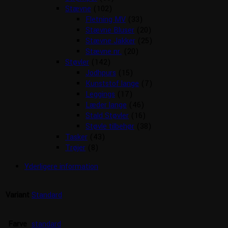
Stævne
(102)
Fletning MV
(33)
Stævne Bluser
(20)
Stævne Jakker
(25)
Stævne nr.
(20)
Støvler
(142)
Jodhpurs
(15)
Kunststof lange
(7)
Leggings
(17)
Læder lange
(46)
Stald Støvler
(16)
Støvle tilbehør
(38)
Tasker
(43)
Trøjer
(8)
Yderligere information
Variant
Standard
Farve
standard