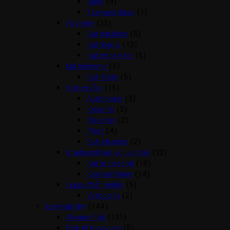
Huler
(9)
Transportbure
(1)
Hygiejne
(23)
Kattebakker
(5)
Kattegrus
(12)
Kattetoiletter
(5)
kattelemme
(5)
Cat Mate
(5)
Katteskåle
(15)
Automater
(3)
Keramik
(3)
Melamin
(2)
Plast
(4)
Sutteflasker
(2)
Kradsemiljøer og Legetøj
(32)
Katte Legetøj
(18)
Kradsemiljøer
(14)
Loppe/flåt midler
(5)
Vetocanis
(2)
Levende dyr
(144)
Akvarie Fisk
(131)
Fisk til Havedam
(5)