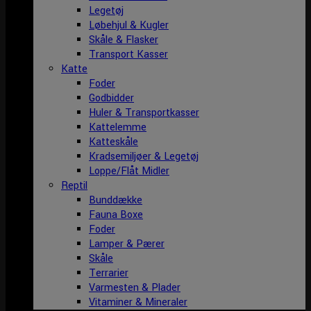
Legetøj
Løbehjul & Kugler
Skåle & Flasker
Transport Kasser
Katte
Foder
Godbidder
Huler & Transportkasser
Kattelemme
Katteskåle
Kradsemiljøer & Legetøj
Loppe/Flåt Midler
Reptil
Bunddække
Fauna Boxe
Foder
Lamper & Pærer
Skåle
Terrarier
Varmesten & Plader
Vitaminer & Mineraler