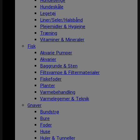
Hundesenge
Hundeskåle
Legetøj
Liner/Seler/Halsbånd
Plejemidler & Hygiejne
Træning
Vitaminer & Mineraler
Fisk
Akvarie Pumper
Akvarier
Baggrunde & Sten
Filtsvampe & Filtermaterialer
Fiskefoder
Planter
Varmebehandling
Varmelegemer & Teknik
Gnaver
Bundstrø
Bure
Foder
Huse
Huler & Tunneller