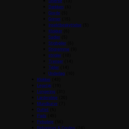
Diverse
(13)
Dækken
(6)
Gjorde
(5)
Grimer
(15)
Insektbeskyttelse
(5)
Klokker
(6)
Sadler
(5)
Stigbøjler
(6)
Stigremme
(9)
strigler
(10)
Trenser
(14)
Tøjler
(14)
Underlag
(10)
Klokker
(43)
Legetøj
(19)
Longering
(31)
Læderpleje
(20)
Mundkurve
(7)
Outlet
(5)
Pads
(45)
Pelspleje
(56)
Rebgrimer & Cordeo
(24)