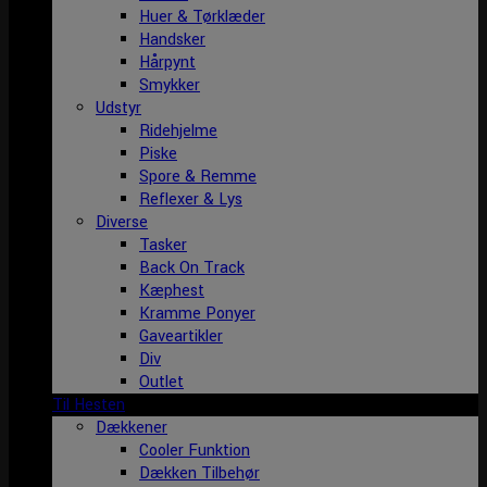
Huer & Tørklæder
Handsker
Hårpynt
Smykker
Udstyr
Ridehjelme
Piske
Spore & Remme
Reflexer & Lys
Diverse
Tasker
Back On Track
Kæphest
Kramme Ponyer
Gaveartikler
Div
Outlet
Til Hesten
Dækkener
Cooler Funktion
Dækken Tilbehør