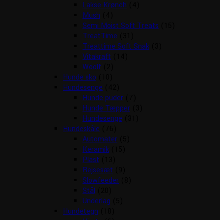
Lakse Krønch
(4)
Mush
(4)
Semi Moist Soft Treats
(15)
TreatTime
(31)
Treattime Soft Snak
(3)
Vitakraft
(14)
Woolf
(2)
Hunde sko
(10)
Hundesenge
(42)
Hunde puder
(7)
Hunde Tæpper
(3)
Hundesenge
(31)
Hundeskåle
(76)
Automater
(5)
Keramik
(15)
Plast
(13)
Rejsesæt
(9)
Slowfeeder
(8)
Stål
(20)
Underlag
(5)
Hundetegn
(18)