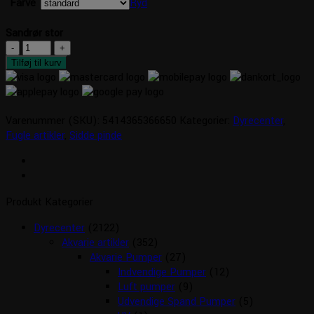
Farve
Ryd
Sandrør stor
Sandrør
stor
Tilføj til kurv
antal
Varenummer (SKU):
5414365366650
Kategorier:
Dyrecenter
,
Fugle artikler
,
Sidde pinde
Produkt Kategorier
Dyrecenter
(2122)
Akvarie artikler
(352)
Akvarie Pumper
(27)
Indvendige Pumper
(12)
Luft pumper
(9)
Udvendige Spand Pumper
(5)