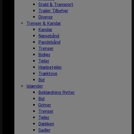
Stald & Transport
Trailer Tilbehør
Diverse
Trenser & Kandar
Kandar
Næsebånd
Pandebånd
Trenser
Bidløs
Tøjler
Hjælpetøjler
Træktove
Bid
Islænder
Beklædning Rytter
Bid
Grimer
Trenser
Tøjler
Dækken
Sadler