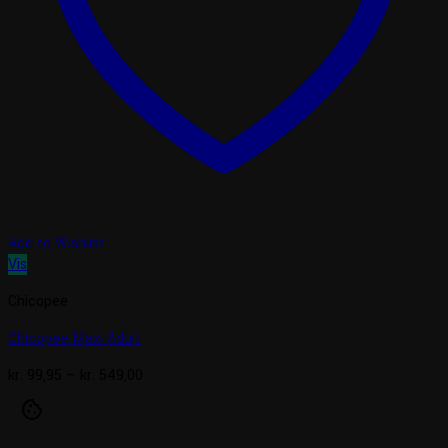
Add to Wishlist
Vis
Chicopee
Chicopee Maxi Adult
Prisinterval:
kr.
99,95
–
kr.
549,00
kr. 99,95
cookie
til
kr. 549,00