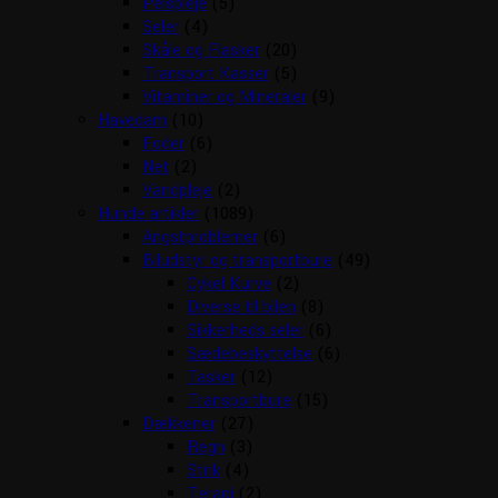
Pelspleje
(5)
Seler
(4)
Skåle og Flasker
(20)
Transport Kasser
(5)
Vitaminer og Mineraler
(9)
Havedam
(10)
Foder
(6)
Net
(2)
Vandpleje
(2)
Hunde artikler
(1089)
Angstproblemer
(6)
Biludstyr og transportbure
(49)
Cykel Kurve
(2)
Diverse til bilen
(8)
Sikkerheds seler
(6)
Sædebeskyttelse
(6)
Tasker
(12)
Transportbure
(15)
Dækkener
(27)
Regn
(3)
Strik
(4)
Terapi
(2)