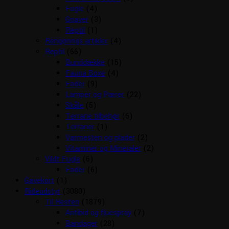
Fugle
(4)
Gnaver
(3)
Reptil
(1)
Rengørings artikler
(4)
Reptil
(66)
Bunddække
(15)
Fauna Boxe
(4)
Foder
(9)
Lamper og Pærer
(22)
Skåle
(5)
Terrarie tilbehør
(6)
Terrarier
(1)
Varmesten og plader
(2)
Vitaminer og Mineraler
(2)
Vildt Fugle
(6)
Foder
(6)
Gavekort
(1)
Rideudstyr
(3080)
Til Hesten
(1879)
Antibid og fluespray
(7)
Bandager
(28)