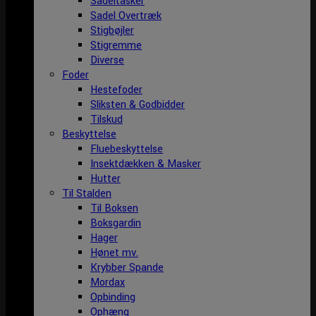
Sadeltasker
Sadel Overtræk
Stigbøjler
Stigremme
Diverse
Foder
Hestefoder
Sliksten & Godbidder
Tilskud
Beskyttelse
Fluebeskyttelse
Insektdækken & Masker
Hutter
Til Stalden
Til Boksen
Boksgardin
Hager
Hønet mv.
Krybber Spande
Mordax
Opbinding
Ophæng