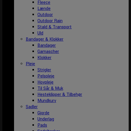
Fleece
Lænde
Outdoor
Outdoor Rain
Stald & Transport
Uld
Bandager & Klokker
Bandager
Gamascher
Klokker
Pleje
Strigler
Pelspleje
Hovpleje
Til Sår & Muk
Hesteklipper & Tilbehør
Mundkurv
Sadler
Gjorde
Underlag
Pads