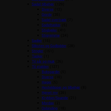
Sadel tilbehør
(129)
Diverse
(12)
Gjorde
(35)
Sadel overtræk
(7)
Sadeltasker
(5)
Stigbøjler
(41)
Stigremme
(24)
Sadler
(15)
Sliksten og Godbidder
(28)
Strigler
(151)
Tasker
(1)
Til sår og muk
(26)
Til stalden
(127)
Boksgardin
(5)
Diverse
(10)
Hager
(5)
Hesteklipper og tilbehør
(8)
Hønet mv
(26)
Krybber/Spande
(21)
Mordax
(2)
Opbinding
(18)