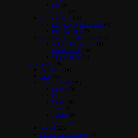
Lim
(3)
Silicone
(2)
Vandbehandling
(16)
Klargøring og Vedligehold
(9)
Plantegødning
(7)
Varmelegemer og div. Teknik
(47)
Artikler til Rengøring
(10)
Diverse Teknik
(28)
Varmelegemer
(7)
Fugle artikler
(90)
Bunddække
(4)
Bure
(10)
Foder & Snacks
(29)
Kanarie
(3)
Papegøje
(6)
Parakit
(9)
Trope
(1)
Undulat
(9)
Æggefoder
(1)
Legetøj
(22)
Reder og redemateriale
(4)