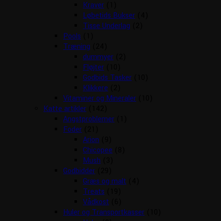
Kraver
(1)
Løbetids Bukser
(4)
Tisse Underlag
(2)
Pools
(1)
Træning
(24)
dummyer
(2)
Fløjter
(10)
Godbids Tasker
(10)
Klikkere
(2)
Vitaminer og Mineraler
(10)
Katte artikler
(142)
Angstproblemer
(1)
Foder
(21)
Arion
(9)
Chicopee
(8)
Mush
(3)
Godbidder
(29)
Græs og malt
(4)
Treats
(19)
Vådkost
(6)
Huler og Transportkasser
(10)