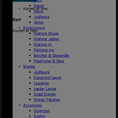
Børn
Dame
Kurven er tom
Herre
Jodhpurs
Kurv
Vinter
Konkurrence
Kurven er tom
Stævne Bluser
Stævne Jakker
Stævne nr.
Fletning mv.
Brocher & Slipsenåle
Plastroner & Slips
Støvler
Jodhpurs
Kunststof lange
Leggings
Læder Lange
Stald Støvler
Støvle Tilbehør
Accesories
Strømper
Bælter