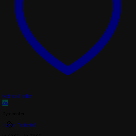
Add to Wishlist
Vis
Dyrecenter
cookie
Hunter Foderskål