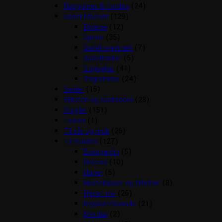
Rebgrimer & Cordeo
(24)
Sadel tilbehør
(129)
Diverse
(12)
Gjorde
(35)
Sadel overtræk
(7)
Sadeltasker
(5)
Stigbøjler
(41)
Stigremme
(24)
Sadler
(15)
Sliksten og Godbidder
(28)
Strigler
(151)
Tasker
(1)
Til sår og muk
(26)
Til stalden
(127)
Boksgardin
(5)
Diverse
(10)
Hager
(5)
Hesteklipper og tilbehør
(8)
Hønet mv
(26)
Krybber/Spande
(21)
Mordax
(2)