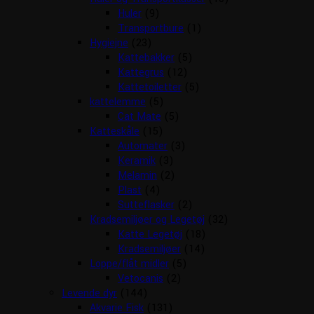
Huler
(9)
Transportbure
(1)
Hygiejne
(23)
Kattebakker
(5)
Kattegrus
(12)
Kattetoiletter
(5)
kattelemme
(5)
Cat Mate
(5)
Katteskåle
(15)
Automater
(3)
Keramik
(3)
Melamin
(2)
Plast
(4)
Sutteflasker
(2)
Kradsemiljøer og Legetøj
(32)
Katte Legetøj
(18)
Kradsemiljøer
(14)
Loppe/flåt midler
(5)
Vetocanis
(2)
Levende dyr
(144)
Akvarie Fisk
(131)