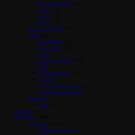
Fisk til Havedam
(5)
Fugle
(4)
Gnaver
(3)
Reptil
(1)
Rengørings artikler
(4)
Reptil
(66)
Bunddække
(15)
Fauna Boxe
(4)
Foder
(9)
Lamper og Pærer
(22)
Skåle
(5)
Terrarie tilbehør
(6)
Terrarier
(1)
Varmesten og plader
(2)
Vitaminer og Mineraler
(2)
Vildt Fugle
(6)
Foder
(6)
Gavekort
(1)
Rideudstyr
(3080)
Til Hesten
(1879)
Antibid og fluespray
(7)