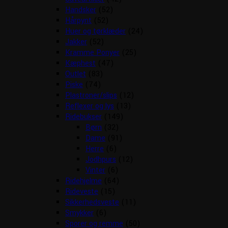
Handsker
(52)
Hårpynt
(52)
Huer og tørklæder
(24)
Jakker
(52)
Kramme Ponyer
(25)
Kæphest
(47)
Outlet
(83)
Piske
(74)
Plastroner/slips
(12)
Reflexer og lys
(13)
Ridebukser
(149)
Børn
(32)
Dame
(91)
Herre
(6)
Jodhpurs
(12)
Vinter
(6)
Ridehjelme
(64)
Rideveste
(15)
Sikkerhedsveste
(11)
Smykker
(6)
Sporer og remme
(50)