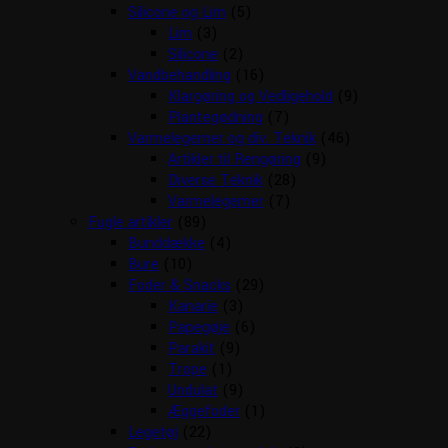
Silicone og Lim
(5)
Lim
(3)
Silicone
(2)
Vandbehandling
(16)
Klargøring og Vedligehold
(9)
Plantegødning
(7)
Varmelegemer og div. Teknik
(46)
Artikler til Rengøring
(9)
Diverse Teknik
(28)
Varmelegemer
(7)
Fugle artikler
(89)
Bunddække
(4)
Bure
(10)
Foder & Snacks
(29)
Kanarie
(3)
Papegøje
(6)
Parakit
(9)
Trope
(1)
Undulat
(9)
Æggefoder
(1)
Legetøj
(22)