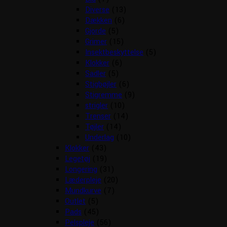
Diverse
(13)
Dækken
(6)
Gjorde
(5)
Grimer
(15)
Insektbeskyttelse
(5)
Klokker
(6)
Sadler
(5)
Stigbøjler
(6)
Stigremme
(9)
strigler
(10)
Trenser
(14)
Tøjler
(14)
Underlag
(10)
Klokker
(43)
Legetøj
(19)
Longering
(31)
Læderpleje
(20)
Mundkurve
(7)
Outlet
(5)
Pads
(45)
Pelspleje
(56)