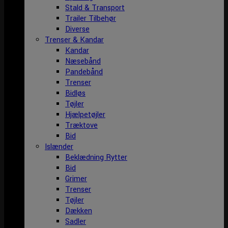
Stald & Transport
Trailer Tilbehør
Diverse
Trenser & Kandar
Kandar
Næsebånd
Pandebånd
Trenser
Bidløs
Tøjler
Hjælpetøjler
Træktove
Bid
Islænder
Beklædning Rytter
Bid
Grimer
Trenser
Tøjler
Dækken
Sadler