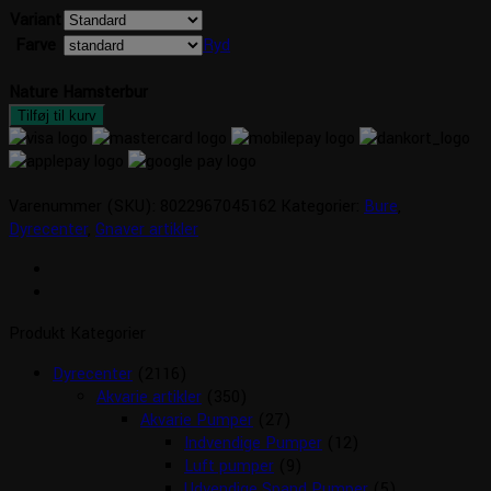
Variant
Farve
Ryd
Nature Hamsterbur
Tilføj til kurv
Varenummer (SKU):
8022967045162
Kategorier:
Bure
,
Dyrecenter
,
Gnaver artikler
Produkt Kategorier
Dyrecenter
(2116)
Akvarie artikler
(350)
Akvarie Pumper
(27)
Indvendige Pumper
(12)
Luft pumper
(9)
Udvendige Spand Pumper
(5)