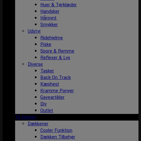
Huer & Tørklæder
Handsker
Hårpynt
Smykker
Udstyr
Ridehjelme
Piske
Spore & Remme
Reflexer & Lys
Diverse
Tasker
Back On Track
Kæphest
Kramme Ponyer
Gaveartikler
Div
Outlet
Til Hesten
Dækkener
Cooler Funktion
Dækken Tilbehør