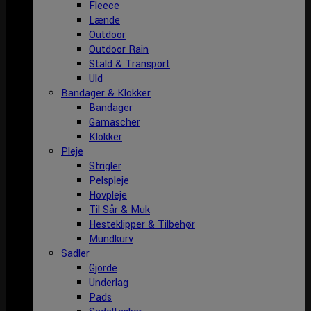
Fleece
Lænde
Outdoor
Outdoor Rain
Stald & Transport
Uld
Bandager & Klokker
Bandager
Gamascher
Klokker
Pleje
Strigler
Pelspleje
Hovpleje
Til Sår & Muk
Hesteklipper & Tilbehør
Mundkurv
Sadler
Gjorde
Underlag
Pads