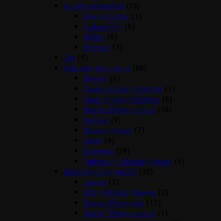
Lygter/lyshalsbånd
(13)
Diverse Lygter
(1)
Lyshalsbånd
(5)
Orbiloc
(5)
Reflexer
(2)
Olie
(4)
Pelspleje og trimning
(88)
Børster
(6)
Carder og Gummibørster
(7)
Coat Kings og Shedders
(5)
Diverse Plejeprodukter
(10)
Kamme
(9)
Klippemaskiner
(7)
Sakse
(9)
Shampoo
(29)
Trimme og Udredningsknive
(6)
Plejemidler og hygiejne
(32)
bagben
(2)
BUSTER Body Sleeves
(2)
Diverse Plejemidler
(17)
Diverse Plejeprodukter
(1)