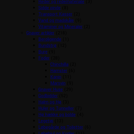
Reder og redemateriale
(3)
Sidde pinde
(8)
Transport Kasser
(2)
Vand og madskåle
(9)
Vitaminer og Mineraler
(2)
Gnaver artikler
(218)
Beroligende
(1)
Bundstrø
(12)
Bure
(9)
Foder
(28)
Chinchilla
(2)
Hamster
(6)
Kanin
(11)
Marsvin
(9)
Gnaver Huse
(29)
Godbidder
(52)
Halm og Hø
(3)
Huler og Tunneller
(7)
Hø hække og bolde
(4)
Legetøj
(13)
Løbegårde og Toiletter
(6)
Løbehjul og Kugler
(11)