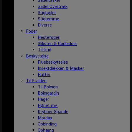
Sadeltasker
Sadel Overtræk
Stigbøjler
Stigremme
Diverse
Foder
Hestefoder
Sliksten & Godbidder
Tilskud
Beskyttelse
Fluebeskyttelse
Insektdækken & Masker
Hutter
Til Stalden
Til Boksen
Boksgardin
Hager
Hønet mv.
Krybber Spande
Mordax
Opbinding
Ophæng