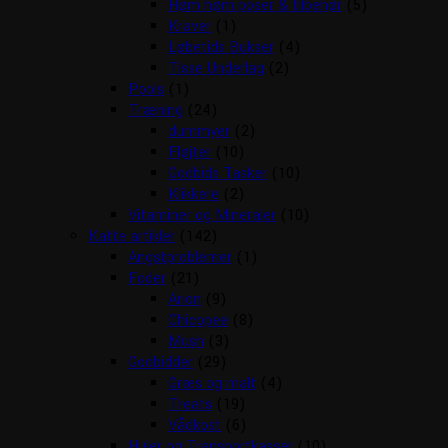
Høm høm poser & tilbehør
(5)
Kraver
(1)
Løbetids Bukser
(4)
Tisse Underlag
(2)
Pools
(1)
Træning
(24)
dummyer
(2)
Fløjter
(10)
Godbids Tasker
(10)
Klikkere
(2)
Vitaminer og Mineraler
(10)
Katte artikler
(142)
Angstproblemer
(1)
Foder
(21)
Arion
(9)
Chicopee
(8)
Mush
(3)
Godbidder
(29)
Græs og malt
(4)
Treats
(19)
Vådkost
(6)
Huler og Transportkasser
(10)