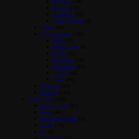
Opbinding
(18)
Ophæng
(12)
Til Boksen
(10)
Trailer Tilbehør
(3)
Tilskud
(54)
Trenser/kandar
(196)
Bidløs
(7)
Hjælpe Tøjler
(8)
Kandar
(7)
Næsebånd
(14)
Pandebånd
(51)
Trenser
(60)
Tøjler
(47)
Træktove
(37)
Underlag
(114)
Til Rytteren
(1200)
Back on track
(27)
Bluser
(45)
Brocher/slipsenåle
(5)
Bælter
(19)
Div
(5)
Gaveartikler
(42)