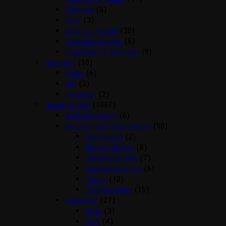
Pelspleje
(5)
Seler
(3)
Skåle og Flasker
(20)
Transport Kasser
(5)
Vitaminer og Mineraler
(9)
Havedam
(10)
Foder
(6)
Net
(2)
Vandpleje
(2)
Hunde artikler
(1087)
Angstproblemer
(6)
Biludstyr og transportbure
(50)
Cykel Kurve
(2)
Diverse til bilen
(8)
Sikkerheds seler
(7)
Sædebeskyttelse
(6)
Tasker
(12)
Transportbure
(15)
Dækkener
(27)
Regn
(3)
Strik
(4)