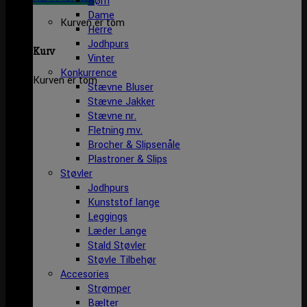
Børn
Dame
Kurven er tom
Herre
Jodhpurs
Kurv
Vinter
Konkurrence
Kurven er tom
Stævne Bluser
Stævne Jakker
Stævne nr.
Fletning mv.
Brocher & Slipsenåle
Plastroner & Slips
Støvler
Jodhpurs
Kunststof lange
Leggings
Læder Lange
Stald Støvler
Støvle Tilbehør
Accesories
Strømper
Bælter