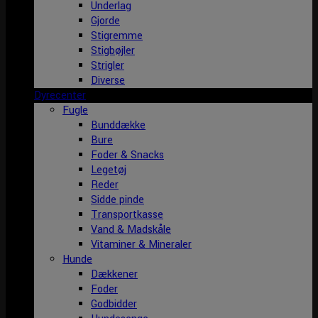
Underlag
Gjorde
Stigremme
Stigbøjler
Strigler
Diverse
Dyrecenter
Fugle
Bunddække
Bure
Foder & Snacks
Legetøj
Reder
Sidde pinde
Transportkasse
Vand & Madskåle
Vitaminer & Mineraler
Hunde
Dækkener
Foder
Godbidder