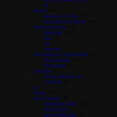
UV
(1)
Akvarier
(63)
Akvariesæt 10-260 L
(19)
Biorb Akvarier & Tilbehør
(44)
Baggrunde og Sten
(36)
Baggrunde
(15)
Grus
(19)
Soil
(1)
Substrate
(1)
Filtersvampe og Filtermaterialer
(43)
Filtermaterialer
(14)
Filtersvampe
(27)
Fiskefoder
(47)
Diverse Fiskefoder mm
(37)
Frostfoder
(9)
Lys
(17)
Planter
(10)
Pynt til Akvariet
(39)
Dekorations Artikler
(26)
Plastik Planter
(7)
Reje og Malle Huler
(4)