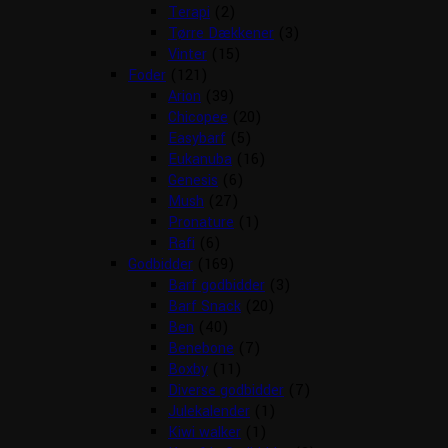
Terapi
(2)
Tørre Dækkener
(3)
Vinter
(15)
Foder
(121)
Arion
(39)
Chicopee
(20)
Easybarf
(5)
Eukanuba
(16)
Genesis
(6)
Mush
(27)
Pronature
(1)
Rafi
(6)
Godbidder
(169)
Barf godbidder
(3)
Barf Snack
(20)
Ben
(40)
Benebone
(7)
Boxby
(11)
Diverse godbidder
(7)
Julekalender
(1)
Kiwi walker
(1)