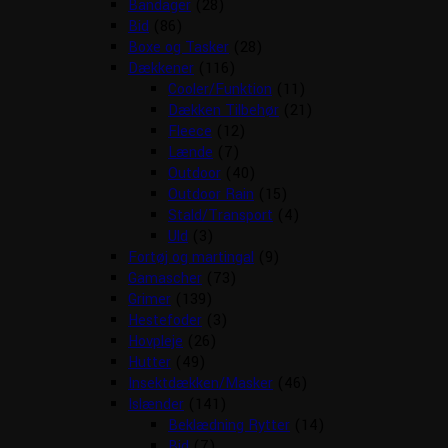
Bandager
(28)
Bid
(86)
Boxe og Tasker
(28)
Dækkener
(116)
Cooler/Funktion
(11)
Dækken Tilbehør
(21)
Fleece
(12)
Lænde
(7)
Outdoor
(40)
Outdoor Rain
(15)
Stald/Transport
(4)
Uld
(3)
Fortøj og martingal
(9)
Gamascher
(73)
Grimer
(139)
Hestefoder
(3)
Hovpleje
(26)
Hutter
(49)
Insektdækken/Masker
(46)
Islænder
(141)
Beklædning Rytter
(14)
Bid
(7)