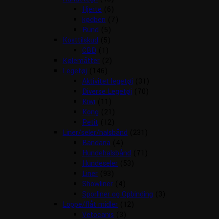
Hjerte
(6)
kødben
(7)
Rund
(5)
Kosttilskud
(5)
CBD
(1)
Kølemåtter
(2)
Legetøj
(146)
Aktivitet legetøj
(31)
Diverse Legetøj
(70)
Kiwi
(11)
Kong
(21)
Petit
(12)
Liner/seler/halsbånd
(231)
Bandana
(4)
Hundehalsbånd
(71)
Hundeseler
(53)
Liner
(93)
Showliner
(4)
Sporliner og Opbinding
(3)
Loppe/flåt midler
(12)
Vetocanis
(3)