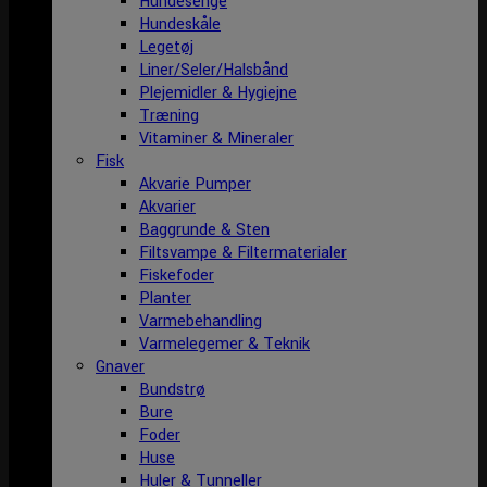
Hundesenge
Hundeskåle
Legetøj
Liner/Seler/Halsbånd
Plejemidler & Hygiejne
Træning
Vitaminer & Mineraler
Fisk
Akvarie Pumper
Akvarier
Baggrunde & Sten
Filtsvampe & Filtermaterialer
Fiskefoder
Planter
Varmebehandling
Varmelegemer & Teknik
Gnaver
Bundstrø
Bure
Foder
Huse
Huler & Tunneller