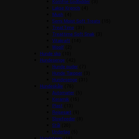
Kornfrie Godbidder
(3)
Lakse Krønch
(4)
Mush
(4)
Semi Moist Soft Treats
(15)
TreatTime
(31)
Treattime Soft Snak
(3)
Vitakraft
(14)
Woolf
(2)
Hunde sko
(10)
Hundesenge
(42)
Hunde puder
(7)
Hunde Tæpper
(3)
Hundesenge
(31)
Hundeskåle
(76)
Automater
(5)
Keramik
(15)
Plast
(13)
Rejsesæt
(9)
Slowfeeder
(8)
Stål
(20)
Underlag
(5)
Hundetegn
(18)