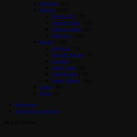
Strømper
(33)
Stævne
(102)
Fletning MV
(33)
Stævne Bluser
(20)
Stævne Jakker
(25)
Stævne nr.
(20)
Støvler
(142)
Jodhpurs
(15)
Kunststof lange
(7)
Leggings
(17)
Læder lange
(46)
Stald Støvler
(16)
Støvle tilbehør
(38)
Tasker
(43)
Trøjer
(8)
Beskrivelse
Yderligere information
L80 B45 H34cm