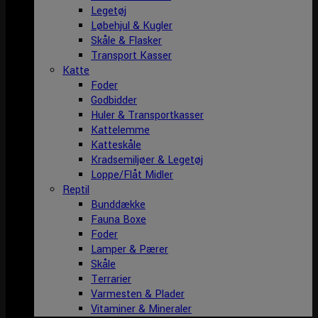
Legetøj
Løbehjul & Kugler
Skåle & Flasker
Transport Kasser
Katte
Foder
Godbidder
Huler & Transportkasser
Kattelemme
Katteskåle
Kradsemiljøer & Legetøj
Loppe/Flåt Midler
Reptil
Bunddække
Fauna Boxe
Foder
Lamper & Pærer
Skåle
Terrarier
Varmesten & Plader
Vitaminer & Mineraler