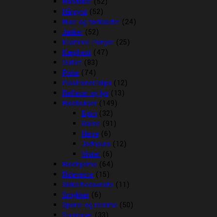
Handsker
(52)
Hårpynt
(52)
Huer og tørklæder
(24)
Jakker
(52)
Kramme Ponyer
(25)
Kæphest
(47)
Outlet
(83)
Piske
(74)
Plastroner/slips
(12)
Reflexer og lys
(13)
Ridebukser
(149)
Børn
(32)
Dame
(91)
Herre
(6)
Jodhpurs
(12)
Vinter
(6)
Ridehjelme
(64)
Rideveste
(15)
Sikkerhedsveste
(11)
Smykker
(6)
Sporer og remme
(50)
Strømper
(33)