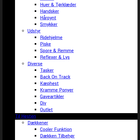
Huer & Tørklæder
Handsker
Hårpynt
Smykker
Udstyr
Ridehjelme
Piske
Spore & Remme
Reflexer & Lys
Diverse
Tasker
Back On Track
Kæphest
Kramme Ponyer
Gaveartikler
Div
Outlet
Til Hesten
Dækkener
Cooler Funktion
Dækken Tilbehør