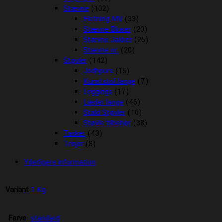
Stævne
(102)
Fletning MV
(33)
Stævne Bluser
(20)
Stævne Jakker
(25)
Stævne nr.
(20)
Støvler
(142)
Jodhpurs
(15)
Kunststof lange
(7)
Leggings
(17)
Læder lange
(46)
Stald Støvler
(16)
Støvle tilbehør
(38)
Tasker
(43)
Trøjer
(8)
Yderligere information
Variant
1 Kg
Farve
standard