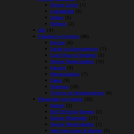
Diverse Lygter
(1)
Lyshalsbånd
(5)
Orbiloc
(5)
Reflexer
(2)
Olie
(4)
Pelspleje og trimning
(88)
Børster
(6)
Carder og Gummibørster
(7)
Coat Kings og Shedders
(5)
Diverse Plejeprodukter
(10)
Kamme
(9)
Klippemaskiner
(7)
Sakse
(9)
Shampoo
(29)
Trimme og Udredningsknive
(6)
Plejemidler og hygiejne
(32)
bagben
(2)
BUSTER Body Sleeves
(2)
Diverse Plejemidler
(17)
Diverse Plejeprodukter
(1)
Høm høm poser & tilbehør
(5)