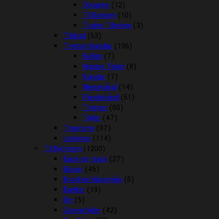
Ophæng
(12)
Til Boksen
(10)
Trailer Tilbehør
(3)
Tilskud
(53)
Trenser/kandar
(196)
Bidløs
(7)
Hjælpe Tøjler
(8)
Kandar
(7)
Næsebånd
(14)
Pandebånd
(51)
Trenser
(60)
Tøjler
(47)
Træktove
(37)
Underlag
(114)
Til Rytteren
(1200)
Back on track
(27)
Bluser
(45)
Brocher/slipsenåle
(5)
Bælter
(19)
Div
(5)
Gaveartikler
(42)