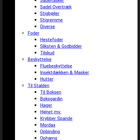
Sadeltasker
Sadel Overtræk
Stigbøjler
Stigremme
Diverse
Foder
Hestefoder
Sliksten & Godbidder
Tilskud
Beskyttelse
Fluebeskyttelse
Insektdækken & Masker
Hutter
Til Stalden
Til Boksen
Boksgardin
Hager
Hønet mv.
Krybber Spande
Mordax
Opbinding
Ophæng