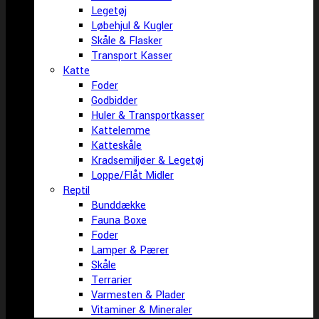
Legetøj
Løbehjul & Kugler
Skåle & Flasker
Transport Kasser
Katte
Foder
Godbidder
Huler & Transportkasser
Kattelemme
Katteskåle
Kradsemiljøer & Legetøj
Loppe/Flåt Midler
Reptil
Bunddække
Fauna Boxe
Foder
Lamper & Pærer
Skåle
Terrarier
Varmesten & Plader
Vitaminer & Mineraler