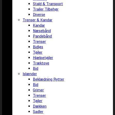
Stald & Transport
Trailer Tilbehør
Diverse
Trenser & Kandar
Kandar
Næsebånd
Pandebånd
Trenser
Bidløs
Tøjler
Hjælpetøjler
Træktove
Bid
Islænder
Beklædning Rytter
Bid
Grimer
Trenser
Tøjler
Dækken
Sadler