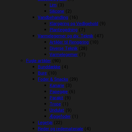
Lim
(3)
Silicone
(2)
Vandbehandling
(16)
Klargøring og Vedligehold
(9)
Plantegødning
(7)
Varmelegemer og div. Teknik
(47)
Artikler til Rengøring
(10)
Diverse Teknik
(28)
Varmelegemer
(7)
Fugle artikler
(90)
Bunddække
(4)
Bure
(10)
Foder & Snacks
(29)
Kanarie
(3)
Papegøje
(6)
Parakit
(9)
Trope
(1)
Undulat
(9)
Æggefoder
(1)
Legetøj
(22)
Reder og redemateriale
(4)