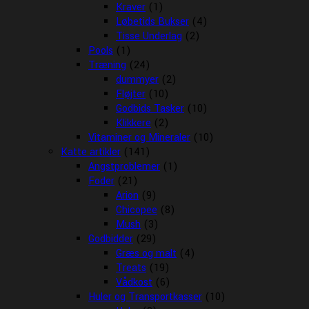
Kraver
(1)
Løbetids Bukser
(4)
Tisse Underlag
(2)
Pools
(1)
Træning
(24)
dummyer
(2)
Fløjter
(10)
Godbids Tasker
(10)
Klikkere
(2)
Vitaminer og Mineraler
(10)
Katte artikler
(141)
Angstproblemer
(1)
Foder
(21)
Arion
(9)
Chicopee
(8)
Mush
(3)
Godbidder
(29)
Græs og malt
(4)
Treats
(19)
Vådkost
(6)
Huler og Transportkasser
(10)