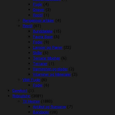
Fugle
(4)
Gnaver
(3)
Reptil
(1)
Rengørings artikler
(4)
Reptil
(67)
Bunddække
(15)
Fauna Boxe
(5)
Foder
(9)
Lamper og Pærer
(22)
Skåle
(5)
Terrarie tilbehør
(6)
Terrarier
(1)
Varmesten og plader
(2)
Vitaminer og Mineraler
(2)
Vildt Fugle
(6)
Foder
(6)
Gavekort
(1)
Rideudstyr
(3081)
Til Hesten
(1880)
Antibid og fluespray
(7)
Bandager
(28)