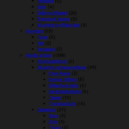
Pelspleje
(5)
Seler
(4)
Skåle og Flasker
(20)
Transport Kasser
(5)
Vitaminer og Mineraler
(9)
Havedam
(10)
Foder
(6)
Net
(2)
Vandpleje
(2)
Hunde artikler
(1088)
Angstproblemer
(6)
Biludstyr og transportbure
(49)
Cykel Kurve
(2)
Diverse til bilen
(8)
Sikkerheds seler
(6)
Sædebeskyttelse
(6)
Tasker
(12)
Transportbure
(15)
Dækkener
(27)
Regn
(3)
Strik
(4)
Terapi
(2)