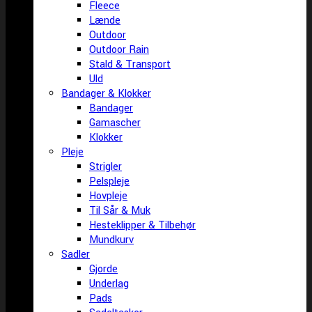
Fleece
Lænde
Outdoor
Outdoor Rain
Stald & Transport
Uld
Bandager & Klokker
Bandager
Gamascher
Klokker
Pleje
Strigler
Pelspleje
Hovpleje
Til Sår & Muk
Hesteklipper & Tilbehør
Mundkurv
Sadler
Gjorde
Underlag
Pads