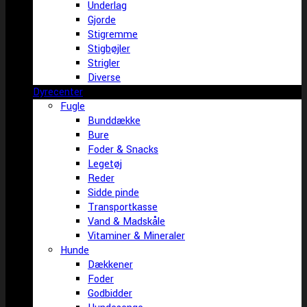
Underlag
Gjorde
Stigremme
Stigbøjler
Strigler
Diverse
Dyrecenter
Fugle
Bunddække
Bure
Foder & Snacks
Legetøj
Reder
Sidde pinde
Transportkasse
Vand & Madskåle
Vitaminer & Mineraler
Hunde
Dækkener
Foder
Godbidder