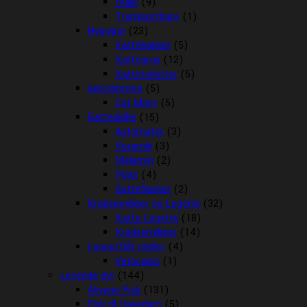
Huler
(9)
Transportbure
(1)
Hygiejne
(23)
Kattebakker
(5)
Kattegrus
(12)
Kattetoiletter
(5)
kattelemme
(5)
Cat Mate
(5)
Katteskåle
(15)
Automater
(3)
Keramik
(3)
Melamin
(2)
Plast
(4)
Sutteflasker
(2)
Kradsemiljøer og Legetøj
(32)
Katte Legetøj
(18)
Kradsemiljøer
(14)
Loppe/flåt midler
(4)
Vetocanis
(1)
Levende dyr
(144)
Akvarie Fisk
(131)
Fisk til Havedam
(5)