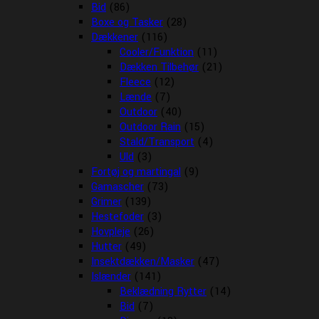
Bid
(86)
Boxe og Tasker
(28)
Dækkener
(116)
Cooler/Funktion
(11)
Dækken Tilbehør
(21)
Fleece
(12)
Lænde
(7)
Outdoor
(40)
Outdoor Rain
(15)
Stald/Transport
(4)
Uld
(3)
Fortøj og martingal
(9)
Gamascher
(73)
Grimer
(139)
Hestefoder
(3)
Hovpleje
(26)
Hutter
(49)
Insektdækken/Masker
(47)
Islænder
(141)
Beklædning Rytter
(14)
Bid
(7)