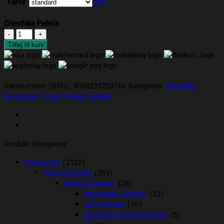
Farve
Ryd
Chinchilla Pellets
Chinchilla
Pellets
Tilføj til kurv
antal
Varenummer (SKU):
4008239250766
Kategorier:
Chinchilla
,
Dyrecenter
,
Foder
,
Gnaver artikler
Produkt Kategorier
Dyrecenter
(2122)
Akvarie artikler
(353)
Akvarie Pumper
(28)
Indvendige Pumper
(12)
Luft pumper
(10)
Udvendige Spand Pumper
(5)