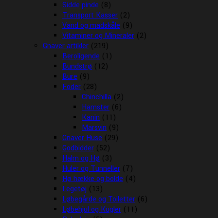
Sidde pinde
(8)
Transport Kasser
(2)
Vand og madskåle
(9)
Vitaminer og Mineraler
(2)
Gnaver artikler
(219)
Beroligende
(1)
Bundstrø
(12)
Bure
(9)
Foder
(28)
Chinchilla
(2)
Hamster
(6)
Kanin
(11)
Marsvin
(9)
Gnaver Huse
(29)
Godbidder
(52)
Halm og Hø
(3)
Huler og Tunneller
(7)
Hø hække og bolde
(4)
Legetøj
(13)
Løbegårde og Toiletter
(6)
Løbehjul og Kugler
(11)