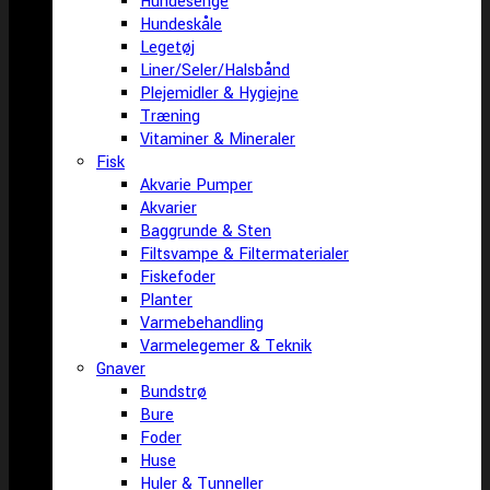
Hundesenge
Hundeskåle
Legetøj
Liner/Seler/Halsbånd
Plejemidler & Hygiejne
Træning
Vitaminer & Mineraler
Fisk
Akvarie Pumper
Akvarier
Baggrunde & Sten
Filtsvampe & Filtermaterialer
Fiskefoder
Planter
Varmebehandling
Varmelegemer & Teknik
Gnaver
Bundstrø
Bure
Foder
Huse
Huler & Tunneller