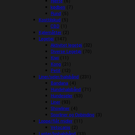
Hjerte
(6)
kødben
(7)
Rund
(5)
Kosttilskud
(5)
CBD
(1)
Kølemåtter
(2)
Legetøj
(147)
Aktivitet legetøj
(32)
Diverse Legetøj
(70)
Kiwi
(11)
Kong
(21)
Petit
(12)
Liner/seler/halsbånd
(231)
Bandana
(4)
Hundehalsbånd
(71)
Hundeseler
(53)
Liner
(93)
Showliner
(4)
Sporliner og Opbinding
(3)
Loppe/flåt midler
(11)
Vetocanis
(2)
Lygter/lyshalsbånd
(13)