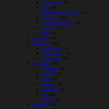
Lakse Krønch
(4)
Mush
(4)
Semi Moist Soft Treats
(15)
TreatTime
(31)
Treattime Soft Snak
(3)
Vitakraft
(14)
Woolf
(2)
Hunde sko
(10)
Hundesenge
(42)
Hunde puder
(7)
Hunde Tæpper
(3)
Hundesenge
(31)
Hundeskåle
(76)
Automater
(5)
Keramik
(15)
Plast
(13)
Rejsesæt
(9)
Slowfeeder
(8)
Stål
(20)
Underlag
(5)
Hundetegn
(18)