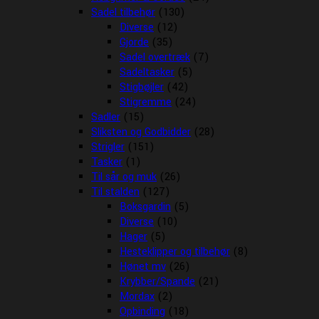
Sadel tilbehør
(130)
Diverse
(12)
Gjorde
(35)
Sadel overtræk
(7)
Sadeltasker
(5)
Stigbøjler
(42)
Stigremme
(24)
Sadler
(15)
Sliksten og Godbidder
(28)
Strigler
(151)
Tasker
(1)
Til sår og muk
(26)
Til stalden
(127)
Boksgardin
(5)
Diverse
(10)
Hager
(5)
Hesteklipper og tilbehør
(8)
Hønet mv
(26)
Krybber/Spande
(21)
Mordax
(2)
Opbinding
(18)