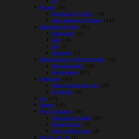
UV
(1)
Akvarier
(63)
Akvariesæt 10-260 L
(19)
Biorb Akvarier & Tilbehør
(44)
Baggrunde og Sten
(36)
Baggrunde
(15)
Grus
(19)
Soil
(1)
Substrate
(1)
Filtersvampe og Filtermaterialer
(43)
Filtermaterialer
(14)
Filtersvampe
(27)
Fiskefoder
(47)
Diverse Fiskefoder mm
(37)
Frostfoder
(9)
Lys
(17)
Planter
(10)
Pynt til Akvariet
(40)
Dekorations Artikler
(27)
Plastik Planter
(7)
Reje og Malle Huler
(4)
Silicone og Lim
(5)