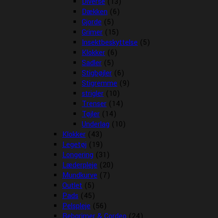
Diverse
(13)
Dækken
(6)
Gjorde
(5)
Grimer
(15)
Insektbeskyttelse
(5)
Klokker
(6)
Sadler
(5)
Stigbøjler
(6)
Stigremme
(9)
strigler
(10)
Trenser
(14)
Tøjler
(14)
Underlag
(10)
Klokker
(43)
Legetøj
(19)
Longering
(31)
Læderpleje
(20)
Mundkurve
(7)
Outlet
(5)
Pads
(45)
Pelspleje
(56)
Rebgrimer & Cordeo
(24)