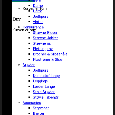
Børn
Dame
Kurven er tom
Herre
Jodhpurs
Kurv
Vinter
Konkurrence
Kurven er tom
Stævne Bluser
Stævne Jakker
Stævne nr.
Fletning mv.
Brocher & Slipsenåle
Plastroner & Slips
Støvler
Jodhpurs
Kunststof lange
Leggings
Læder Lange
Stald Støvler
Støvle Tilbehør
Accesories
Strømper
Bælter