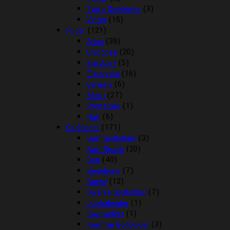
Tørre Dækkener
(3)
Vinter
(15)
Foder
(121)
Arion
(39)
Chicopee
(20)
Easybarf
(5)
Eukanuba
(16)
Genesis
(6)
Mush
(27)
Pronature
(1)
Rafi
(6)
Godbidder
(171)
Barf godbidder
(3)
Barf Snack
(20)
Ben
(40)
Benebone
(7)
Boxby
(12)
Diverse godbidder
(7)
Julekalender
(1)
Kiwi walker
(1)
Kornfrie Godbidder
(3)