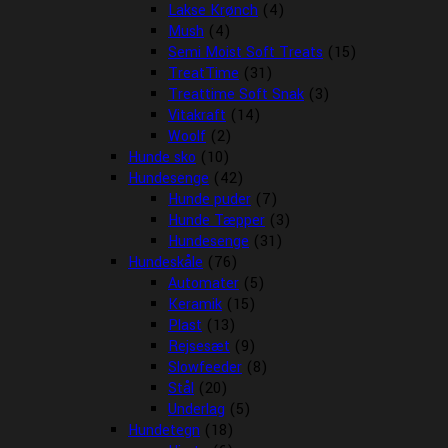
Lakse Krønch
(4)
Mush
(4)
Semi Moist Soft Treats
(15)
TreatTime
(31)
Treattime Soft Snak
(3)
Vitakraft
(14)
Woolf
(2)
Hunde sko
(10)
Hundesenge
(42)
Hunde puder
(7)
Hunde Tæpper
(3)
Hundesenge
(31)
Hundeskåle
(76)
Automater
(5)
Keramik
(15)
Plast
(13)
Rejsesæt
(9)
Slowfeeder
(8)
Stål
(20)
Underlag
(5)
Hundetegn
(18)