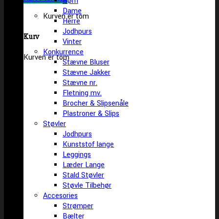
Børn
Dame
Kurven er tom
Herre
Jodhpurs
Kurv
Vinter
Konkurrence
Kurven er tom
Stævne Bluser
Stævne Jakker
Stævne nr.
Fletning mv.
Brocher & Slipsenåle
Plastroner & Slips
Støvler
Jodhpurs
Kunststof lange
Leggings
Læder Lange
Stald Støvler
Støvle Tilbehør
Accesories
Strømper
Bælter