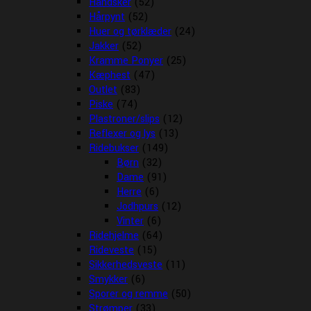
Handsker
(52)
Hårpynt
(52)
Huer og tørklæder
(24)
Jakker
(52)
Kramme Ponyer
(25)
Kæphest
(47)
Outlet
(83)
Piske
(74)
Plastroner/slips
(12)
Reflexer og lys
(13)
Ridebukser
(149)
Børn
(32)
Dame
(91)
Herre
(6)
Jodhpurs
(12)
Vinter
(6)
Ridehjelme
(64)
Rideveste
(15)
Sikkerhedsveste
(11)
Smykker
(6)
Sporer og remme
(50)
Strømper
(33)