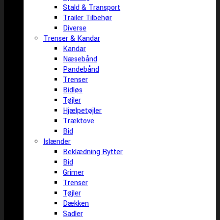
Stald & Transport
Trailer Tilbehør
Diverse
Trenser & Kandar
Kandar
Næsebånd
Pandebånd
Trenser
Bidløs
Tøjler
Hjælpetøjler
Træktove
Bid
Islænder
Beklædning Rytter
Bid
Grimer
Trenser
Tøjler
Dækken
Sadler