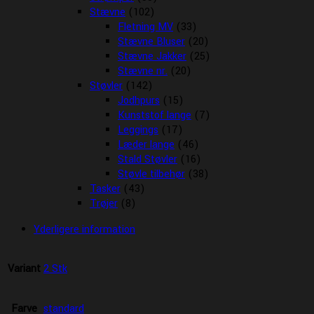
Stævne
(102)
Fletning MV
(33)
Stævne Bluser
(20)
Stævne Jakker
(25)
Stævne nr.
(20)
Støvler
(142)
Jodhpurs
(15)
Kunststof lange
(7)
Leggings
(17)
Læder lange
(46)
Stald Støvler
(16)
Støvle tilbehør
(38)
Tasker
(43)
Trøjer
(8)
Yderligere information
Variant
2 Stk
Farve
standard