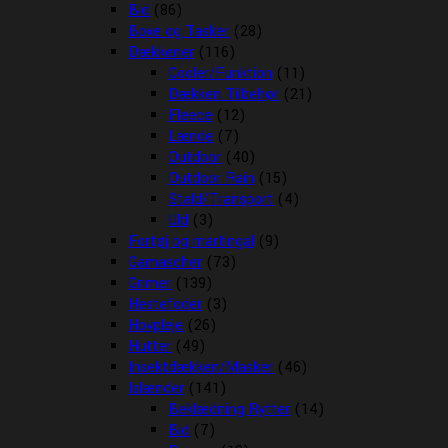
Bid
(86)
Boxe og Tasker
(28)
Dækkener
(116)
Cooler/Funktion
(11)
Dækken Tilbehør
(21)
Fleece
(12)
Lænde
(7)
Outdoor
(40)
Outdoor Rain
(15)
Stald/Transport
(4)
Uld
(3)
Fortøj og martingal
(9)
Gamascher
(73)
Grimer
(139)
Hestefoder
(3)
Hovpleje
(26)
Hutter
(49)
Insektdækken/Masker
(46)
Islænder
(141)
Beklædning Rytter
(14)
Bid
(7)