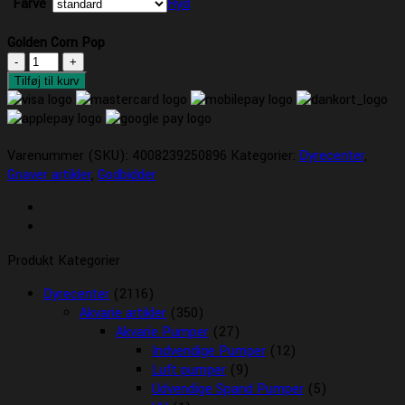
Farve
Ryd
Golden Corn Pop
Golden
Corn
Tilføj til kurv
Pop
antal
Varenummer (SKU):
4008239250896
Kategorier:
Dyrecenter
,
Gnaver artikler
,
Godbidder
Produkt Kategorier
Dyrecenter
(2116)
Akvarie artikler
(350)
Akvarie Pumper
(27)
Indvendige Pumper
(12)
Luft pumper
(9)
Udvendige Spand Pumper
(5)