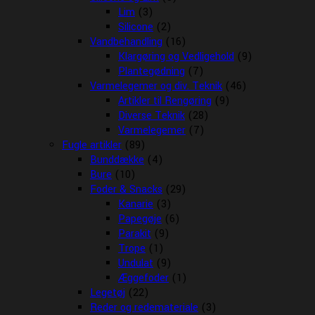
Lim
(3)
Silicone
(2)
Vandbehandling
(16)
Klargøring og Vedligehold
(9)
Plantegødning
(7)
Varmelegemer og div. Teknik
(46)
Artikler til Rengøring
(9)
Diverse Teknik
(28)
Varmelegemer
(7)
Fugle artikler
(89)
Bunddække
(4)
Bure
(10)
Foder & Snacks
(29)
Kanarie
(3)
Papegøje
(6)
Parakit
(9)
Trope
(1)
Undulat
(9)
Æggefoder
(1)
Legetøj
(22)
Reder og redemateriale
(3)