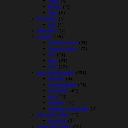
Hjerte
(6)
kødben
(7)
Rund
(5)
Kosttilskud
(5)
CBD
(1)
Kølemåtter
(2)
Legetøj
(146)
Aktivitet legetøj
(31)
Diverse Legetøj
(70)
Kiwi
(11)
Kong
(21)
Petit
(12)
Liner/seler/halsbånd
(231)
Bandana
(4)
Hundehalsbånd
(71)
Hundeseler
(53)
Liner
(93)
Showliner
(4)
Sporliner og Opbinding
(3)
Loppe/flåt midler
(12)
Vetocanis
(3)
Lygter/lyshalsbånd
(13)