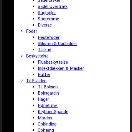
Sadeltasker
Sadel Overtræk
Stigbøjler
Stigremme
Diverse
Foder
Hestefoder
Sliksten & Godbidder
Tilskud
Beskyttelse
Fluebeskyttelse
Insektdækken & Masker
Hutter
Til Stalden
Til Boksen
Boksgardin
Hager
Hønet mv.
Krybber Spande
Mordax
Opbinding
Ophæng