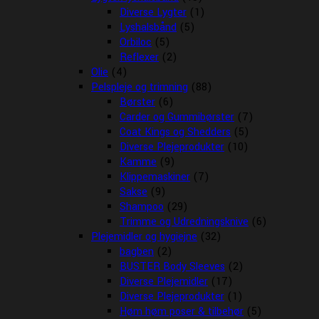
Diverse Lygter
(1)
Lyshalsbånd
(5)
Orbiloc
(5)
Reflexer
(2)
Olie
(4)
Pelspleje og trimning
(88)
Børster
(6)
Carder og Gummibørster
(7)
Coat Kings og Shedders
(5)
Diverse Plejeprodukter
(10)
Kamme
(9)
Klippemaskiner
(7)
Sakse
(9)
Shampoo
(29)
Trimme og Udredningsknive
(6)
Plejemidler og hygiejne
(32)
bagben
(2)
BUSTER Body Sleeves
(2)
Diverse Plejemidler
(17)
Diverse Plejeprodukter
(1)
Høm høm poser & tilbehør
(5)