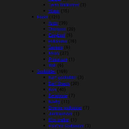
Tørre Dækkener
(3)
Vinter
(15)
Foder
(121)
Arion
(39)
Chicopee
(20)
Easybarf
(5)
Eukanuba
(16)
Genesis
(6)
Mush
(27)
Pronature
(1)
Rafi
(6)
Godbidder
(169)
Barf godbidder
(3)
Barf Snack
(20)
Ben
(40)
Benebone
(7)
Boxby
(11)
Diverse godbidder
(7)
Julekalender
(1)
Kiwi walker
(1)
Kornfrie Godbidder
(3)