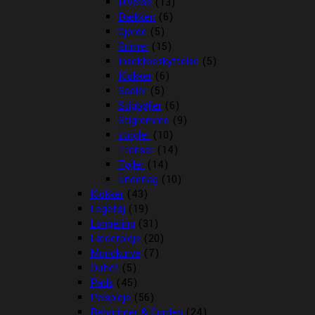
Diverse
(13)
Dækken
(6)
Gjorde
(5)
Grimer
(15)
Insektbeskyttelse
(5)
Klokker
(6)
Sadler
(5)
Stigbøjler
(6)
Stigremme
(9)
strigler
(10)
Trenser
(14)
Tøjler
(14)
Underlag
(10)
Klokker
(43)
Legetøj
(19)
Longering
(31)
Læderpleje
(20)
Mundkurve
(7)
Outlet
(5)
Pads
(45)
Pelspleje
(56)
Rebgrimer & Cordeo
(24)