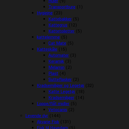
Huler
(9)
Transportbure
(1)
Hygiejne
(23)
Kattebakker
(5)
Kattegrus
(12)
Kattetoiletter
(5)
kattelemme
(5)
Cat Mate
(5)
Katteskåle
(15)
Automater
(3)
Keramik
(3)
Melamin
(2)
Plast
(4)
Sutteflasker
(2)
Kradsemiljøer og Legetøj
(32)
Katte Legetøj
(18)
Kradsemiljøer
(14)
Loppe/flåt midler
(5)
Vetocanis
(2)
Levende dyr
(144)
Akvarie Fisk
(131)
Fisk til Havedam
(5)