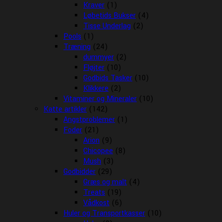
Kraver
(1)
Løbetids Bukser
(4)
Tisse Underlag
(2)
Pools
(1)
Træning
(24)
dummyer
(2)
Fløjter
(10)
Godbids Tasker
(10)
Klikkere
(2)
Vitaminer og Mineraler
(10)
Katte artikler
(142)
Angstproblemer
(1)
Foder
(21)
Arion
(9)
Chicopee
(8)
Mush
(3)
Godbidder
(29)
Græs og malt
(4)
Treats
(19)
Vådkost
(6)
Huler og Transportkasser
(10)