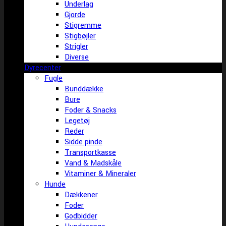
Underlag
Gjorde
Stigremme
Stigbøjler
Strigler
Diverse
Dyrecenter
Fugle
Bunddække
Bure
Foder & Snacks
Legetøj
Reder
Sidde pinde
Transportkasse
Vand & Madskåle
Vitaminer & Mineraler
Hunde
Dækkener
Foder
Godbidder