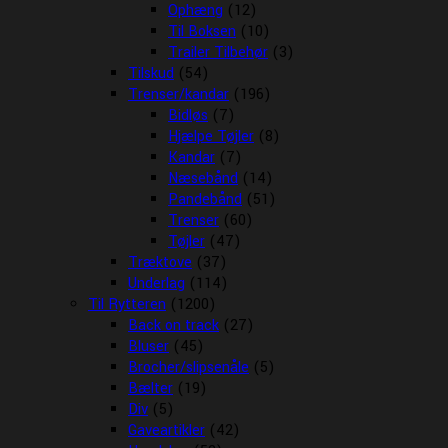
Ophæng
(12)
Til Boksen
(10)
Trailer Tilbehør
(3)
Tilskud
(54)
Trenser/kandar
(196)
Bidløs
(7)
Hjælpe Tøjler
(8)
Kandar
(7)
Næsebånd
(14)
Pandebånd
(51)
Trenser
(60)
Tøjler
(47)
Træktove
(37)
Underlag
(114)
Til Rytteren
(1200)
Back on track
(27)
Bluser
(45)
Brocher/slipsenåle
(5)
Bælter
(19)
Div
(5)
Gaveartikler
(42)