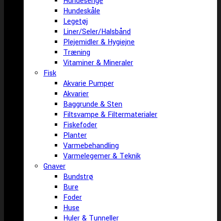
Hundesenge
Hundeskåle
Legetøj
Liner/Seler/Halsbånd
Plejemidler & Hygiejne
Træning
Vitaminer & Mineraler
Fisk
Akvarie Pumper
Akvarier
Baggrunde & Sten
Filtsvampe & Filtermaterialer
Fiskefoder
Planter
Varmebehandling
Varmelegemer & Teknik
Gnaver
Bundstrø
Bure
Foder
Huse
Huler & Tunneller