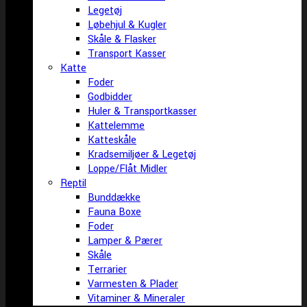
Legetøj
Løbehjul & Kugler
Skåle & Flasker
Transport Kasser
Katte
Foder
Godbidder
Huler & Transportkasser
Kattelemme
Katteskåle
Kradsemiljøer & Legetøj
Loppe/Flåt Midler
Reptil
Bunddække
Fauna Boxe
Foder
Lamper & Pærer
Skåle
Terrarier
Varmesten & Plader
Vitaminer & Mineraler