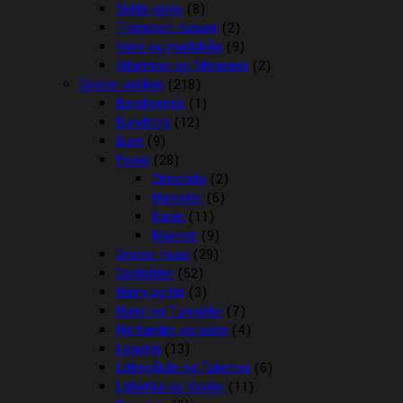
Sidde pinde
(8)
Transport Kasser
(2)
Vand og madskåle
(9)
Vitaminer og Mineraler
(2)
Gnaver artikler
(218)
Beroligende
(1)
Bundstrø
(12)
Bure
(9)
Foder
(28)
Chinchilla
(2)
Hamster
(6)
Kanin
(11)
Marsvin
(9)
Gnaver Huse
(29)
Godbidder
(52)
Halm og Hø
(3)
Huler og Tunneller
(7)
Hø hække og bolde
(4)
Legetøj
(13)
Løbegårde og Toiletter
(6)
Løbehjul og Kugler
(11)