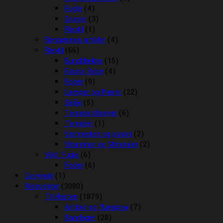
Fugle
(4)
Gnaver
(3)
Reptil
(1)
Rengørings artikler
(4)
Reptil
(66)
Bunddække
(15)
Fauna Boxe
(4)
Foder
(9)
Lamper og Pærer
(22)
Skåle
(5)
Terrarie tilbehør
(6)
Terrarier
(1)
Varmesten og plader
(2)
Vitaminer og Mineraler
(2)
Vildt Fugle
(6)
Foder
(6)
Gavekort
(1)
Rideudstyr
(3080)
Til Hesten
(1879)
Antibid og fluespray
(7)
Bandager
(28)