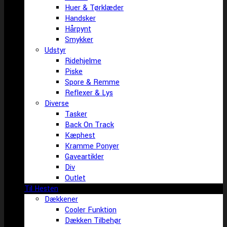
Huer & Tørklæder
Handsker
Hårpynt
Smykker
Udstyr
Ridehjelme
Piske
Spore & Remme
Reflexer & Lys
Diverse
Tasker
Back On Track
Kæphest
Kramme Ponyer
Gaveartikler
Div
Outlet
Til Hesten
Dækkener
Cooler Funktion
Dækken Tilbehør