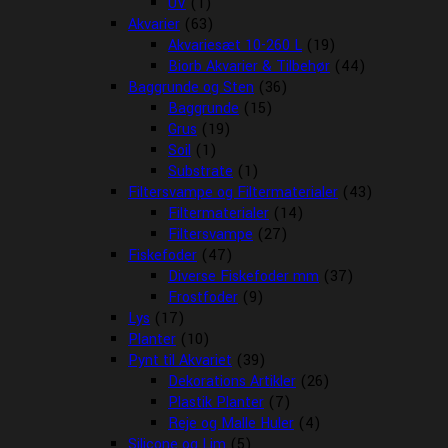
UV
(1)
Akvarier
(63)
Akvariesæt 10-260 L
(19)
Biorb Akvarier & Tilbehør
(44)
Baggrunde og Sten
(36)
Baggrunde
(15)
Grus
(19)
Soil
(1)
Substrate
(1)
Filtersvampe og Filtermaterialer
(43)
Filtermaterialer
(14)
Filtersvampe
(27)
Fiskefoder
(47)
Diverse Fiskefoder mm
(37)
Frostfoder
(9)
Lys
(17)
Planter
(10)
Pynt til Akvariet
(39)
Dekorations Artikler
(26)
Plastik Planter
(7)
Reje og Malle Huler
(4)
Silicone og Lim
(5)