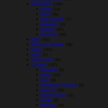
Sadel tilbehør
(129)
Diverse
(12)
Gjorde
(35)
Sadel overtræk
(7)
Sadeltasker
(5)
Stigbøjler
(41)
Stigremme
(24)
Sadler
(15)
Sliksten og Godbidder
(28)
Strigler
(151)
Tasker
(1)
Til sår og muk
(26)
Til stalden
(127)
Boksgardin
(5)
Diverse
(10)
Hager
(5)
Hesteklipper og tilbehør
(8)
Hønet mv
(26)
Krybber/Spande
(21)
Mordax
(2)
Opbinding
(18)