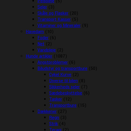
Pelspleje
(5)
Seler
(3)
Skåle og Flasker
(20)
Transport Kasser
(5)
Vitaminer og Mineraler
(9)
Havedam
(10)
Foder
(6)
Net
(2)
Vandpleje
(2)
Hunde artikler
(1087)
Angstproblemer
(6)
Biludstyr og transportbure
(50)
Cykel Kurve
(2)
Diverse til bilen
(8)
Sikkerheds seler
(7)
Sædebeskyttelse
(6)
Tasker
(12)
Transportbure
(15)
Dækkener
(27)
Regn
(3)
Strik
(4)
Terapi
(2)