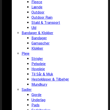
Fleece
Lænde
Outdoor
Outdoor Rain
Stald & Transport
Uld
Bandager & Klokker
Bandager
Gamascher
Klokker
Pleje
Strigler
Pelspleje
Hovpleje
Til Sår & Muk
Hesteklipper & Tilbehør
Mundkurv
Sadler
Gjorde
Underlag
Pads