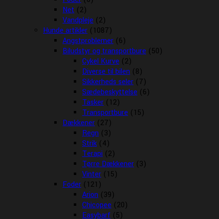
Net
(2)
Vandpleje
(2)
Hunde artikler
(1087)
Angstproblemer
(6)
Biludstyr og transportbure
(50)
Cykel Kurve
(2)
Diverse til bilen
(8)
Sikkerheds seler
(7)
Sædebeskyttelse
(6)
Tasker
(12)
Transportbure
(15)
Dækkener
(27)
Regn
(3)
Strik
(4)
Terapi
(2)
Tørre Dækkener
(3)
Vinter
(15)
Foder
(121)
Arion
(39)
Chicopee
(20)
Easybarf
(5)