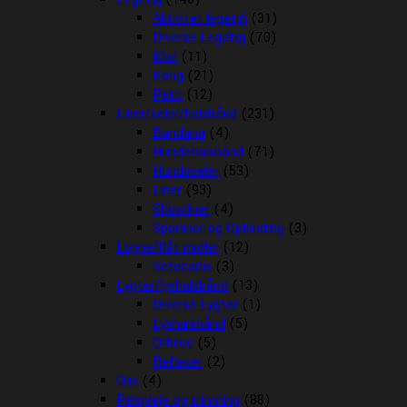
Aktivitet legetøj
(31)
Diverse Legetøj
(70)
Kiwi
(11)
Kong
(21)
Petit
(12)
Liner/seler/halsbånd
(231)
Bandana
(4)
Hundehalsbånd
(71)
Hundeseler
(53)
Liner
(93)
Showliner
(4)
Sporliner og Opbinding
(3)
Loppe/flåt midler
(12)
Vetocanis
(3)
Lygter/lyshalsbånd
(13)
Diverse Lygter
(1)
Lyshalsbånd
(5)
Orbiloc
(5)
Reflexer
(2)
Olie
(4)
Pelspleje og trimning
(88)