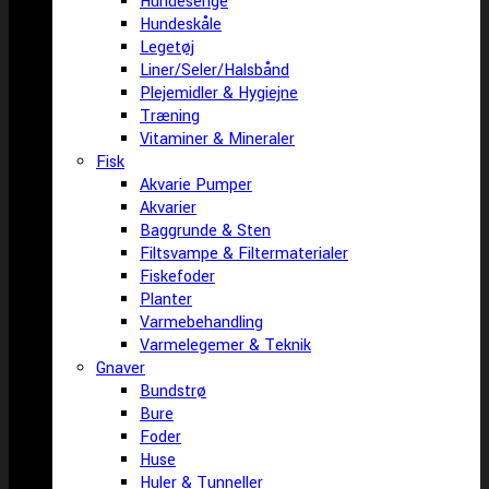
Hundesenge
Hundeskåle
Legetøj
Liner/Seler/Halsbånd
Plejemidler & Hygiejne
Træning
Vitaminer & Mineraler
Fisk
Akvarie Pumper
Akvarier
Baggrunde & Sten
Filtsvampe & Filtermaterialer
Fiskefoder
Planter
Varmebehandling
Varmelegemer & Teknik
Gnaver
Bundstrø
Bure
Foder
Huse
Huler & Tunneller