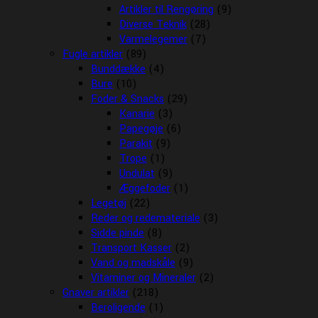
Artikler til Rengøring
(9)
Diverse Teknik
(28)
Varmelegemer
(7)
Fugle artikler
(89)
Bunddække
(4)
Bure
(10)
Foder & Snacks
(29)
Kanarie
(3)
Papegøje
(6)
Parakit
(9)
Trope
(1)
Undulat
(9)
Æggefoder
(1)
Legetøj
(22)
Reder og redemateriale
(3)
Sidde pinde
(8)
Transport Kasser
(2)
Vand og madskåle
(9)
Vitaminer og Mineraler
(2)
Gnaver artikler
(218)
Beroligende
(1)