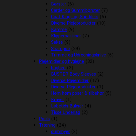
Børster
(6)
Carder og Gummibørster
(7)
Coat Kings og Shedders
(5)
Diverse Plejeprodukter
(10)
Kamme
(9)
Klippemaskiner
(7)
Sakse
(9)
Shampoo
(29)
Trimme og Udredningsknive
(6)
Plejemidler og hygiejne
(32)
bagben
(2)
BUSTER Body Sleeves
(2)
Diverse Plejemidler
(17)
Diverse Plejeprodukter
(1)
Høm høm poser & tilbehør
(5)
Kraver
(1)
Løbetids Bukser
(4)
Tisse Underlag
(2)
Pools
(1)
Træning
(24)
dummyer
(2)