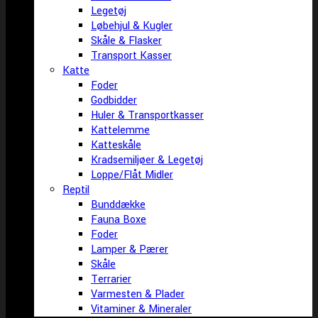
Legetøj
Løbehjul & Kugler
Skåle & Flasker
Transport Kasser
Katte
Foder
Godbidder
Huler & Transportkasser
Kattelemme
Katteskåle
Kradsemiljøer & Legetøj
Loppe/Flåt Midler
Reptil
Bunddække
Fauna Boxe
Foder
Lamper & Pærer
Skåle
Terrarier
Varmesten & Plader
Vitaminer & Mineraler