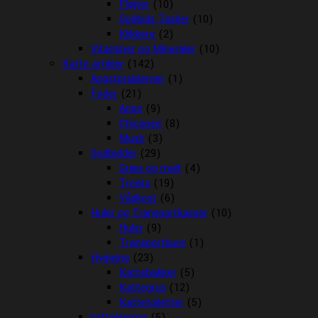
Fløjter
(10)
Godbids Tasker
(10)
Klikkere
(2)
Vitaminer og Mineraler
(10)
Katte artikler
(142)
Angstproblemer
(1)
Foder
(21)
Arion
(9)
Chicopee
(8)
Mush
(3)
Godbidder
(29)
Græs og malt
(4)
Treats
(19)
Vådkost
(6)
Huler og Transportkasser
(10)
Huler
(9)
Transportbure
(1)
Hygiejne
(23)
Kattebakker
(5)
Kattegrus
(12)
Kattetoiletter
(5)
kattelemme
(5)