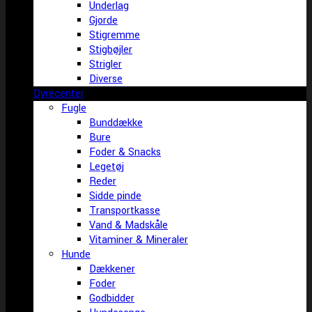
Underlag
Gjorde
Stigremme
Stigbøjler
Strigler
Diverse
Dyrecenter
Fugle
Bunddække
Bure
Foder & Snacks
Legetøj
Reder
Sidde pinde
Transportkasse
Vand & Madskåle
Vitaminer & Mineraler
Hunde
Dækkener
Foder
Godbidder