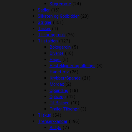
Stigremme
(24)
Sadler
(15)
Sliksten og Godbidder
(28)
Strigler
(151)
Tasker
(1)
Til sår og muk
(26)
Til stalden
(127)
Boksgardin
(5)
Diverse
(10)
Hager
(5)
Hesteklipper og tilbehør
(8)
Hønet mv
(26)
Krybber/Spande
(21)
Mordax
(2)
Opbinding
(18)
Ophæng
(12)
Til Boksen
(10)
Trailer Tilbehør
(3)
Tilskud
(54)
Trenser/kandar
(196)
Bidløs
(7)