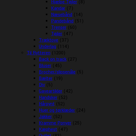
Hjælpe Tøjler
(8)
Kandar
(7)
Næsebånd
(14)
Pandebånd
(51)
Trenser
(60)
Tøjler
(47)
Træktove
(37)
Underlag
(114)
Til Rytteren
(1200)
Back on track
(27)
Bluser
(45)
Brocher/slipsenåle
(5)
Bælter
(19)
Div
(5)
Gaveartikler
(42)
Handsker
(52)
Hårpynt
(52)
Huer og tørklæder
(24)
Jakker
(52)
Kramme Ponyer
(25)
Kæphest
(47)
Outlet
(83)