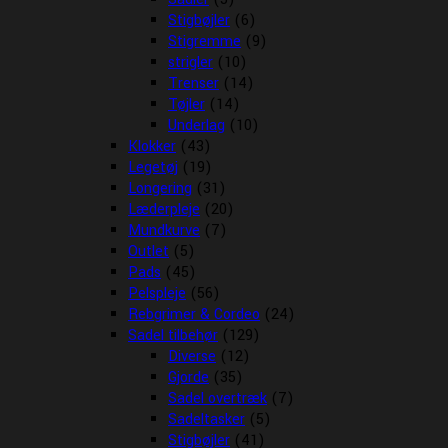
Stigbøjler
(6)
Stigremme
(9)
strigler
(10)
Trenser
(14)
Tøjler
(14)
Underlag
(10)
Klokker
(43)
Legetøj
(19)
Longering
(31)
Læderpleje
(20)
Mundkurve
(7)
Outlet
(5)
Pads
(45)
Pelspleje
(56)
Rebgrimer & Cordeo
(24)
Sadel tilbehør
(129)
Diverse
(12)
Gjorde
(35)
Sadel overtræk
(7)
Sadeltasker
(5)
Stigbøjler
(41)