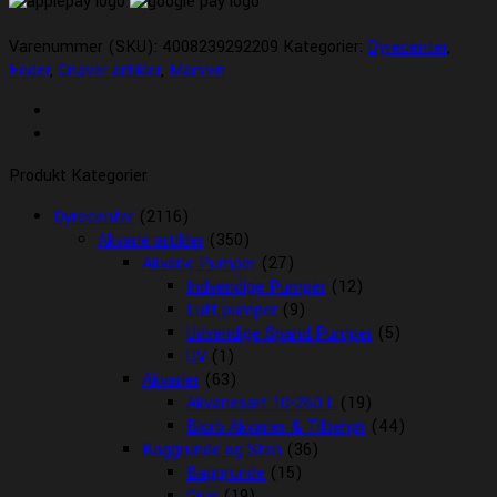
Varenummer (SKU):
4008239292209
Kategorier:
Dyrecenter
,
Foder
,
Gnaver artikler
,
Marsvin
Produkt Kategorier
Dyrecenter
(2116)
Akvarie artikler
(350)
Akvarie Pumper
(27)
Indvendige Pumper
(12)
Luft pumper
(9)
Udvendige Spand Pumper
(5)
UV
(1)
Akvarier
(63)
Akvariesæt 10-260 L
(19)
Biorb Akvarier & Tilbehør
(44)
Baggrunde og Sten
(36)
Baggrunde
(15)
Grus
(19)