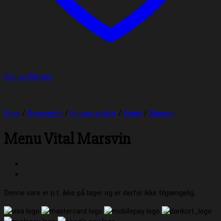
Add to Wishlist
Shop
/
Dyrecenter
/
Gnaver artikler
/
Foder
/
Marsvin
Menu Vital Marsvin
Denne vare er p.t. ikke på lager og er derfor ikke tilgængelig.