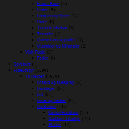
Fauna Boxe
(4)
Foder
(9)
Lamper og Pærer
(22)
Skåle
(5)
Terrarie tilbehør
(6)
Terrarier
(1)
Varmesten og plader
(2)
Vitaminer og Mineraler
(2)
Vildt Fugle
(6)
Foder
(6)
Gavekort
(1)
Rideudstyr
(3080)
Til Hesten
(1879)
Antibid og fluespray
(7)
Bandager
(28)
Bid
(86)
Boxe og Tasker
(28)
Dækkener
(116)
Cooler/Funktion
(11)
Dækken Tilbehør
(21)
Fleece
(12)