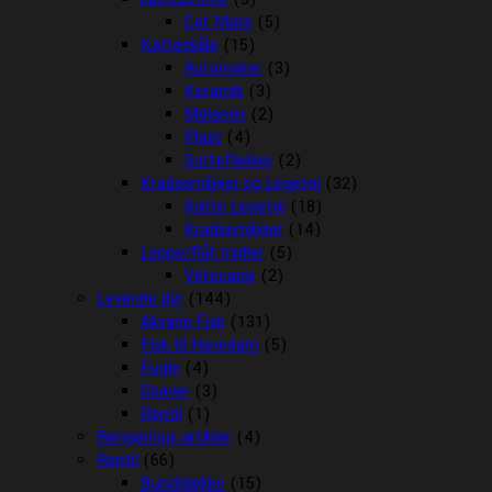
Cat Mate
(5)
Katteskåle
(15)
Automater
(3)
Keramik
(3)
Melamin
(2)
Plast
(4)
Sutteflasker
(2)
Kradsemiljøer og Legetøj
(32)
Katte Legetøj
(18)
Kradsemiljøer
(14)
Loppe/flåt midler
(5)
Vetocanis
(2)
Levende dyr
(144)
Akvarie Fisk
(131)
Fisk til Havedam
(5)
Fugle
(4)
Gnaver
(3)
Reptil
(1)
Rengørings artikler
(4)
Reptil
(66)
Bunddække
(15)