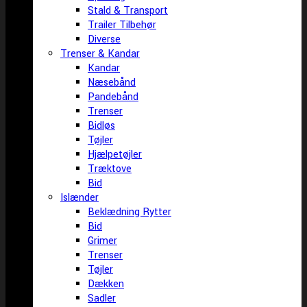
Stald & Transport
Trailer Tilbehør
Diverse
Trenser & Kandar
Kandar
Næsebånd
Pandebånd
Trenser
Bidløs
Tøjler
Hjælpetøjler
Træktove
Bid
Islænder
Beklædning Rytter
Bid
Grimer
Trenser
Tøjler
Dækken
Sadler