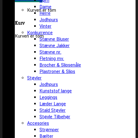
Børn
Dame
Kurven er tom
Herre
Jodhpurs
Kurv
Vinter
Konkurrence
Kurven er tom
Stævne Bluser
Stævne Jakker
Stævne nr.
Fletning mv.
Brocher & Slipsenåle
Plastroner & Slips
Støvler
Jodhpurs
Kunststof lange
Leggings
Læder Lange
Stald Støvler
Støvle Tilbehør
Accesories
Strømper
Bælter