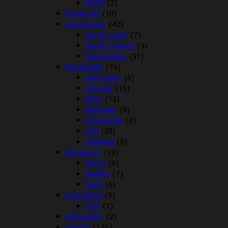
Woolf
(2)
Hunde sko
(10)
Hundesenge
(42)
Hunde puder
(7)
Hunde Tæpper
(3)
Hundesenge
(31)
Hundeskåle
(76)
Automater
(5)
Keramik
(15)
Plast
(13)
Rejsesæt
(9)
Slowfeeder
(8)
Stål
(20)
Underlag
(5)
Hundetegn
(18)
Hjerte
(6)
kødben
(7)
Rund
(5)
Kosttilskud
(5)
CBD
(1)
Kølemåtter
(2)
Legetøj
(146)