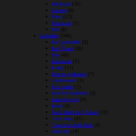
Eukanuba
(16)
Genesis
(6)
Mush
(27)
Pronature
(1)
Rafi
(6)
Godbidder
(169)
Barf godbidder
(3)
Barf Snack
(20)
Ben
(40)
Benebone
(7)
Boxby
(11)
Diverse godbidder
(7)
Julekalender
(1)
Kiwi walker
(1)
Kornfrie Godbidder
(3)
Lakse Krønch
(4)
Mush
(4)
Semi Moist Soft Treats
(15)
TreatTime
(31)
Treattime Soft Snak
(3)
Vitakraft
(14)