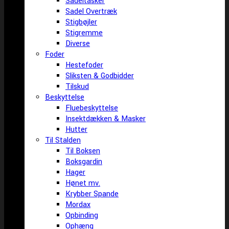
Sadeltasker
Sadel Overtræk
Stigbøjler
Stigremme
Diverse
Foder
Hestefoder
Sliksten & Godbidder
Tilskud
Beskyttelse
Fluebeskyttelse
Insektdækken & Masker
Hutter
Til Stalden
Til Boksen
Boksgardin
Hager
Hønet mv.
Krybber Spande
Mordax
Opbinding
Ophæng