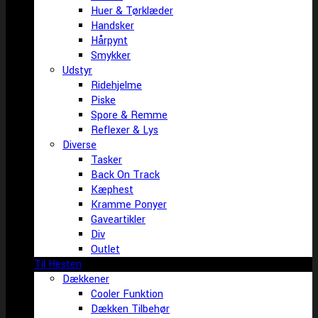
Huer & Tørklæder
Handsker
Hårpynt
Smykker
Udstyr
Ridehjelme
Piske
Spore & Remme
Reflexer & Lys
Diverse
Tasker
Back On Track
Kæphest
Kramme Ponyer
Gaveartikler
Div
Outlet
Til Hesten
Dækkener
Cooler Funktion
Dækken Tilbehør