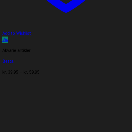
Add to Wishlist
Vis
Akvarie artikler
Betta
Prisinterval:
kr.
39,95
–
kr.
59,95
kr. 39,95
til
kr. 59,95