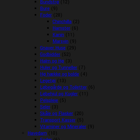
Bundstrø
(12)
Bure
(9)
Foder
(28)
Chinchilla
(2)
Hamster
(6)
Kanin
(11)
Marsvin
(9)
Gnaver Huse
(29)
Godbidder
(52)
Halm og Hø
(3)
Huler og Tunneller
(7)
Hø hække og bolde
(4)
Legetøj
(13)
Løbegårde og Toiletter
(6)
Løbehjul og Kugler
(11)
Pelspleje
(5)
Seler
(3)
Skåle og Flasker
(20)
Transport Kasser
(5)
Vitaminer og Mineraler
(9)
Havedam
(10)
Foder
(6)