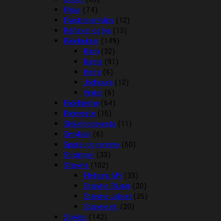
Piske
(74)
Plastroner/slips
(12)
Reflexer og lys
(13)
Ridebukser
(149)
Børn
(32)
Dame
(91)
Herre
(6)
Jodhpurs
(12)
Vinter
(6)
Ridehjelme
(64)
Rideveste
(15)
Sikkerhedsveste
(11)
Smykker
(6)
Sporer og remme
(50)
Strømper
(33)
Stævne
(102)
Fletning MV
(33)
Stævne Bluser
(20)
Stævne Jakker
(25)
Stævne nr.
(20)
Støvler
(142)