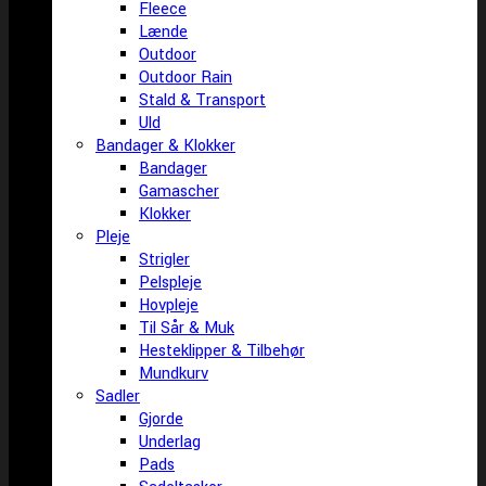
Fleece
Lænde
Outdoor
Outdoor Rain
Stald & Transport
Uld
Bandager & Klokker
Bandager
Gamascher
Klokker
Pleje
Strigler
Pelspleje
Hovpleje
Til Sår & Muk
Hesteklipper & Tilbehør
Mundkurv
Sadler
Gjorde
Underlag
Pads