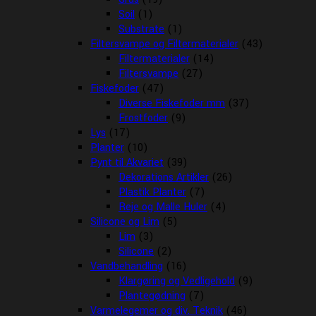
Soil
(1)
Substrate
(1)
Filtersvampe og Filtermaterialer
(43)
Filtermaterialer
(14)
Filtersvampe
(27)
Fiskefoder
(47)
Diverse Fiskefoder mm
(37)
Frostfoder
(9)
Lys
(17)
Planter
(10)
Pynt til Akvariet
(39)
Dekorations Artikler
(26)
Plastik Planter
(7)
Reje og Malle Huler
(4)
Silicone og Lim
(5)
Lim
(3)
Silicone
(2)
Vandbehandling
(16)
Klargøring og Vedligehold
(9)
Plantegødning
(7)
Varmelegemer og div. Teknik
(46)