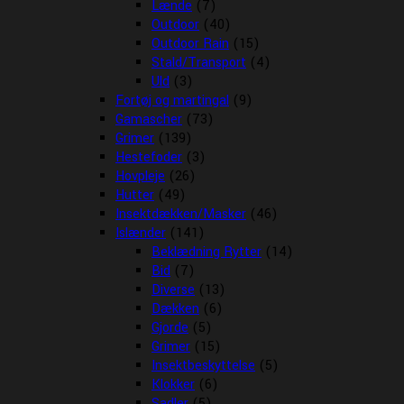
Lænde
(7)
Outdoor
(40)
Outdoor Rain
(15)
Stald/Transport
(4)
Uld
(3)
Fortøj og martingal
(9)
Gamascher
(73)
Grimer
(139)
Hestefoder
(3)
Hovpleje
(26)
Hutter
(49)
Insektdækken/Masker
(46)
Islænder
(141)
Beklædning Rytter
(14)
Bid
(7)
Diverse
(13)
Dækken
(6)
Gjorde
(5)
Grimer
(15)
Insektbeskyttelse
(5)
Klokker
(6)
Sadler
(5)