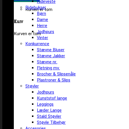
Rideveste
Ridebukser
Kurven er tom
Børn
Dame
Kurv
Herre
Jodhpurs
Kurven er tom
Vinter
Konkurrence
Stævne Bluser
Stævne Jakker
Stævne nr.
Fletning mv.
Brocher & Slipsenåle
Plastroner & Slips
Støvler
Jodhpurs
Kunststof lange
Leggings
Læder Lange
Stald Støvler
Støvle Tilbehør
Accesories