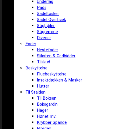
Underlag
Pads
Sadeltasker
Sadel Overtræk
Stigbøjler
Stigremme
Diverse
Foder
Hestefoder
Sliksten & Godbidder
Tilskud
Beskyttelse
Fluebeskyttelse
Insektdækken & Masker
Hutter
Til Stalden
Til Boksen
Boksgardin
Hager
Hønet mv.
Krybber Spande
Mordax