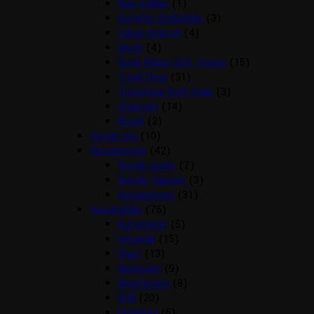
Kiwi walker
(1)
Kornfrie Godbidder
(3)
Lakse Krønch
(4)
Mush
(4)
Semi Moist Soft Treats
(15)
TreatTime
(31)
Treattime Soft Snak
(3)
Vitakraft
(14)
Woolf
(2)
Hunde sko
(10)
Hundesenge
(42)
Hunde puder
(7)
Hunde Tæpper
(3)
Hundesenge
(31)
Hundeskåle
(76)
Automater
(5)
Keramik
(15)
Plast
(13)
Rejsesæt
(9)
Slowfeeder
(8)
Stål
(20)
Underlag
(5)