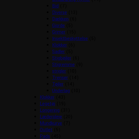
Bid
(7)
Diverse
(13)
Dækken
(6)
Gjorde
(5)
Grimer
(15)
Insektbeskyttelse
(5)
Klokker
(6)
Sadler
(5)
Stigbøjler
(6)
Stigremme
(9)
strigler
(10)
Trenser
(14)
Tøjler
(14)
Underlag
(10)
Klokker
(43)
Legetøj
(19)
Longering
(31)
Læderpleje
(20)
Mundkurve
(7)
Outlet
(5)
Pads
(45)