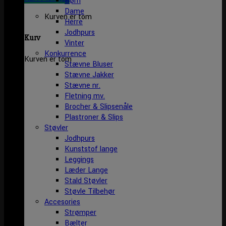
Børn
Dame
Kurven er tom
Herre
Jodhpurs
Kurv
Vinter
Konkurrence
Kurven er tom
Stævne Bluser
Stævne Jakker
Stævne nr.
Fletning mv.
Brocher & Slipsenåle
Plastroner & Slips
Støvler
Jodhpurs
Kunststof lange
Leggings
Læder Lange
Stald Støvler
Støvle Tilbehør
Accesories
Strømper
Bælter