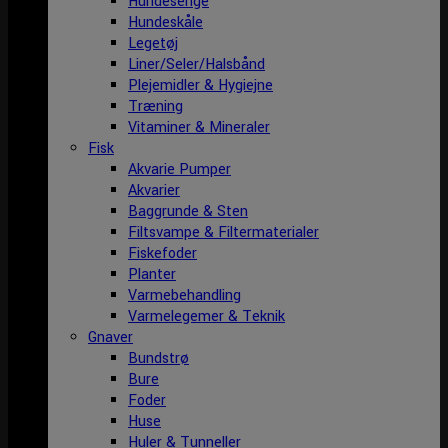
Hundesenge
Hundeskåle
Legetøj
Liner/Seler/Halsbånd
Plejemidler & Hygiejne
Træning
Vitaminer & Mineraler
Fisk
Akvarie Pumper
Akvarier
Baggrunde & Sten
Filtsvampe & Filtermaterialer
Fiskefoder
Planter
Varmebehandling
Varmelegemer & Teknik
Gnaver
Bundstrø
Bure
Foder
Huse
Huler & Tunneller