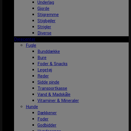
Underlag
Gjorde
Stigremme
Stigbøjler
Strigler
Diverse
Dyrecenter
Fugle
Bunddække
Bure
Foder & Snacks
Legetøj
Reder
Sidde pinde
Transportkasse
Vand & Madskåle
Vitaminer & Mineraler
Hunde
Dækkener
Foder
Godbidder