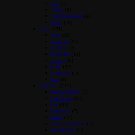
Strik
(4)
Terapi
(2)
Tørre Dækkener
(3)
Vinter
(15)
Foder
(121)
Arion
(39)
Chicopee
(20)
Easybarf
(5)
Eukanuba
(16)
Genesis
(6)
Mush
(27)
Pronature
(1)
Rafi
(6)
Godbidder
(171)
Barf godbidder
(3)
Barf Snack
(20)
Ben
(40)
Benebone
(7)
Boxby
(12)
Diverse godbidder
(7)
Julekalender
(1)