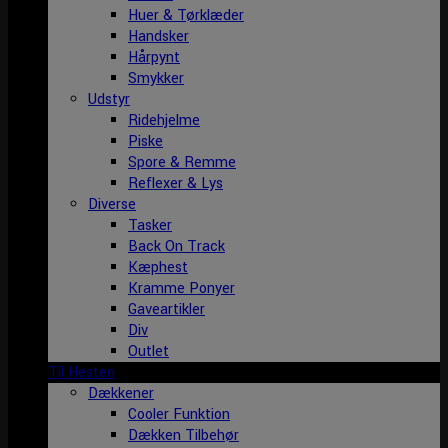
Huer & Tørklæder
Handsker
Hårpynt
Smykker
Udstyr
Ridehjelme
Piske
Spore & Remme
Reflexer & Lys
Diverse
Tasker
Back On Track
Kæphest
Kramme Ponyer
Gaveartikler
Div
Outlet
Til Hesten
Dækkener
Cooler Funktion
Dækken Tilbehør