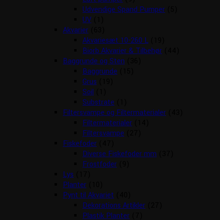
Udvendige Spand Pumper
(5)
UV
(1)
Akvarier
(63)
Akvariesæt 10-260 L
(19)
Biorb Akvarier & Tilbehør
(44)
Baggrunde og Sten
(36)
Baggrunde
(15)
Grus
(19)
Soil
(1)
Substrate
(1)
Filtersvampe og Filtermaterialer
(43)
Filtermaterialer
(14)
Filtersvampe
(27)
Fiskefoder
(47)
Diverse Fiskefoder mm
(37)
Frostfoder
(9)
Lys
(17)
Planter
(10)
Pynt til Akvariet
(40)
Dekorations Artikler
(27)
Plastik Planter
(7)