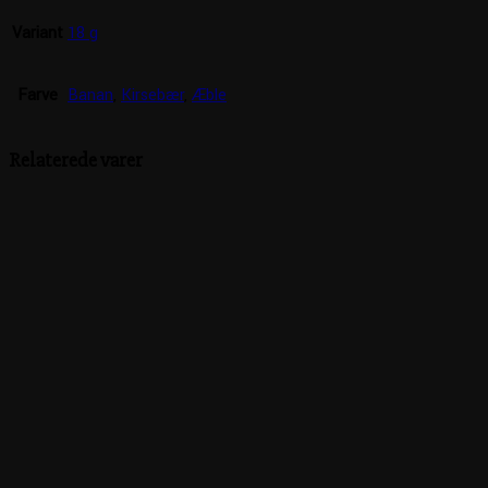
Variant
18 g
Farve
Banan
,
Kirsebær
,
Æble
Relaterede varer