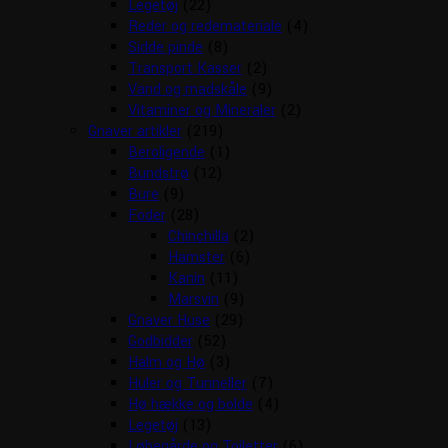
Legetøj
(22)
Reder og redemateriale
(4)
Sidde pinde
(8)
Transport Kasser
(2)
Vand og madskåle
(9)
Vitaminer og Mineraler
(2)
Gnaver artikler
(219)
Beroligende
(1)
Bundstrø
(12)
Bure
(9)
Foder
(28)
Chinchilla
(2)
Hamster
(6)
Kanin
(11)
Marsvin
(9)
Gnaver Huse
(29)
Godbidder
(52)
Halm og Hø
(3)
Huler og Tunneller
(7)
Hø hække og bolde
(4)
Legetøj
(13)
Løbegårde og Toiletter
(6)