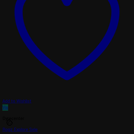
Add to Wishlist
Vis
Dyrecenter
cookie
Rogz Explore Sele