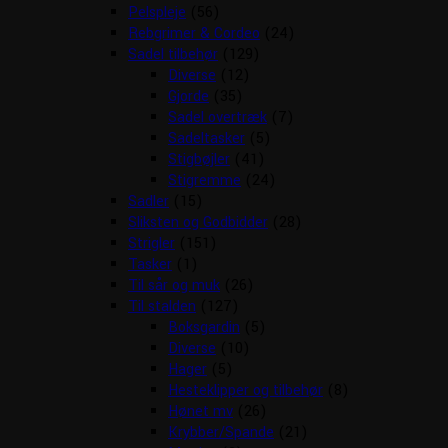
Pelspleje
(56)
Rebgrimer & Cordeo
(24)
Sadel tilbehør
(129)
Diverse
(12)
Gjorde
(35)
Sadel overtræk
(7)
Sadeltasker
(5)
Stigbøjler
(41)
Stigremme
(24)
Sadler
(15)
Sliksten og Godbidder
(28)
Strigler
(151)
Tasker
(1)
Til sår og muk
(26)
Til stalden
(127)
Boksgardin
(5)
Diverse
(10)
Hager
(5)
Hesteklipper og tilbehør
(8)
Hønet mv
(26)
Krybber/Spande
(21)