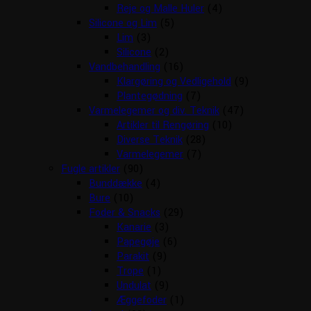
Reje og Malle Huler
(4)
Silicone og Lim
(5)
Lim
(3)
Silicone
(2)
Vandbehandling
(16)
Klargøring og Vedligehold
(9)
Plantegødning
(7)
Varmelegemer og div. Teknik
(47)
Artikler til Rengøring
(10)
Diverse Teknik
(28)
Varmelegemer
(7)
Fugle artikler
(90)
Bunddække
(4)
Bure
(10)
Foder & Snacks
(29)
Kanarie
(3)
Papegøje
(6)
Parakit
(9)
Trope
(1)
Undulat
(9)
Æggefoder
(1)