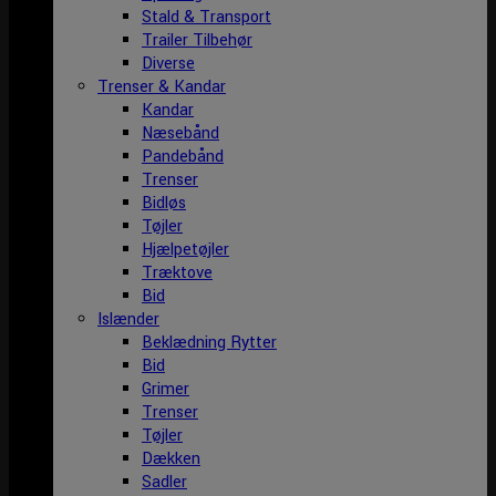
Stald & Transport
Trailer Tilbehør
Diverse
Trenser & Kandar
Kandar
Næsebånd
Pandebånd
Trenser
Bidløs
Tøjler
Hjælpetøjler
Træktove
Bid
Islænder
Beklædning Rytter
Bid
Grimer
Trenser
Tøjler
Dækken
Sadler