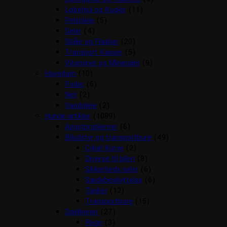
Løbehjul og Kugler
(11)
Pelspleje
(5)
Seler
(4)
Skåle og Flasker
(20)
Transport Kasser
(5)
Vitaminer og Mineraler
(9)
Havedam
(10)
Foder
(6)
Net
(2)
Vandpleje
(2)
Hunde artikler
(1089)
Angstproblemer
(6)
Biludstyr og transportbure
(49)
Cykel Kurve
(2)
Diverse til bilen
(8)
Sikkerheds seler
(6)
Sædebeskyttelse
(6)
Tasker
(12)
Transportbure
(15)
Dækkener
(27)
Regn
(3)