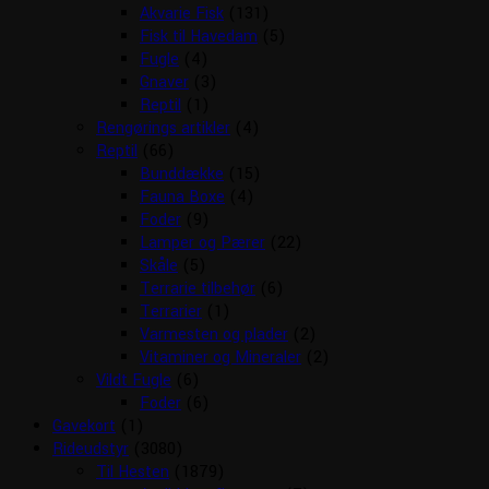
Akvarie Fisk
(131)
Fisk til Havedam
(5)
Fugle
(4)
Gnaver
(3)
Reptil
(1)
Rengørings artikler
(4)
Reptil
(66)
Bunddække
(15)
Fauna Boxe
(4)
Foder
(9)
Lamper og Pærer
(22)
Skåle
(5)
Terrarie tilbehør
(6)
Terrarier
(1)
Varmesten og plader
(2)
Vitaminer og Mineraler
(2)
Vildt Fugle
(6)
Foder
(6)
Gavekort
(1)
Rideudstyr
(3080)
Til Hesten
(1879)