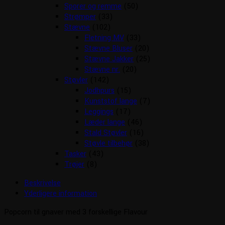
Sporer og remme
(50)
Strømper
(33)
Stævne
(102)
Fletning MV
(33)
Stævne Bluser
(20)
Stævne Jakker
(25)
Stævne nr.
(20)
Støvler
(142)
Jodhpurs
(15)
Kunststof lange
(7)
Leggings
(17)
Læder lange
(46)
Stald Støvler
(16)
Støvle tilbehør
(38)
Tasker
(43)
Trøjer
(8)
Beskrivelse
Yderligere information
Popcorn til gnaver med 3 forskellige Flavour