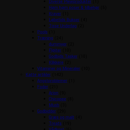
Diverse Plejeprodukter
(1)
Høm høm poser & tilbehør
(5)
Kraver
(1)
Løbetids Bukser
(4)
Tisse Underlag
(2)
Pools
(1)
Træning
(24)
dummyer
(2)
Fløjter
(10)
Godbids Tasker
(10)
Klikkere
(2)
Vitaminer og Mineraler
(10)
Katte artikler
(142)
Angstproblemer
(1)
Foder
(21)
Arion
(9)
Chicopee
(8)
Mush
(3)
Godbidder
(29)
Græs og malt
(4)
Treats
(19)
Vådkost
(6)