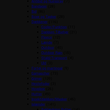
Antibid og fluespray
(7)
Bandager
(28)
Bid
(86)
Boxe og Tasker
(28)
Dækkener
(116)
Cooler/Funktion
(11)
Dækken Tilbehør
(21)
Fleece
(12)
Lænde
(7)
Outdoor
(40)
Outdoor Rain
(15)
Stald/Transport
(4)
Uld
(3)
Fortøj og martingal
(9)
Gamascher
(73)
Grimer
(139)
Hestefoder
(3)
Hovpleje
(26)
Hutter
(49)
Insektdækken/Masker
(46)
Islænder
(141)
Beklædning Rytter
(14)