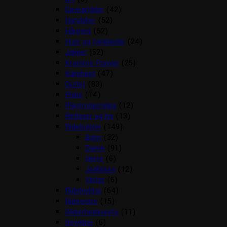
Gaveartikler
(42)
Handsker
(52)
Hårpynt
(52)
Huer og tørklæder
(24)
Jakker
(52)
Kramme Ponyer
(25)
Kæphest
(47)
Outlet
(83)
Piske
(74)
Plastroner/slips
(12)
Reflexer og lys
(13)
Ridebukser
(149)
Børn
(32)
Dame
(91)
Herre
(6)
Jodhpurs
(12)
Vinter
(6)
Ridehjelme
(64)
Rideveste
(15)
Sikkerhedsveste
(11)
Smykker
(6)