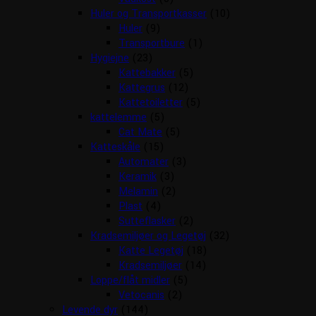
Huler og Transportkasser
(10)
Huler
(9)
Transportbure
(1)
Hygiejne
(23)
Kattebakker
(5)
Kattegrus
(12)
Kattetoiletter
(5)
kattelemme
(5)
Cat Mate
(5)
Katteskåle
(15)
Automater
(3)
Keramik
(3)
Melamin
(2)
Plast
(4)
Sutteflasker
(2)
Kradsemiljøer og Legetøj
(32)
Katte Legetøj
(18)
Kradsemiljøer
(14)
Loppe/flåt midler
(5)
Vetocanis
(2)
Levende dyr
(144)