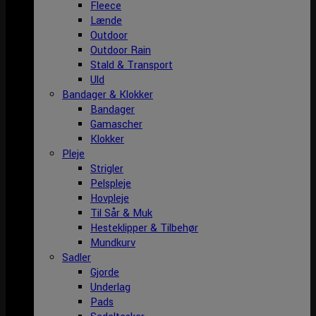
Fleece
Lænde
Outdoor
Outdoor Rain
Stald & Transport
Uld
Bandager & Klokker
Bandager
Gamascher
Klokker
Pleje
Strigler
Pelspleje
Hovpleje
Til Sår & Muk
Hesteklipper & Tilbehør
Mundkurv
Sadler
Gjorde
Underlag
Pads