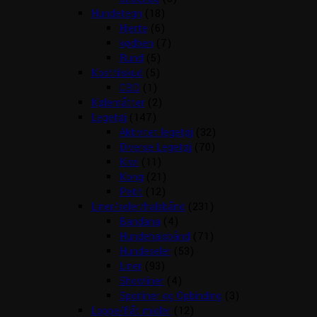
Hundetegn
(18)
Hjerte
(6)
kødben
(7)
Rund
(5)
Kosttilskud
(5)
CBD
(1)
Kølemåtter
(2)
Legetøj
(147)
Aktivitet legetøj
(32)
Diverse Legetøj
(70)
Kiwi
(11)
Kong
(21)
Petit
(12)
Liner/seler/halsbånd
(231)
Bandana
(4)
Hundehalsbånd
(71)
Hundeseler
(53)
Liner
(93)
Showliner
(4)
Sporliner og Opbinding
(3)
Loppe/flåt midler
(12)