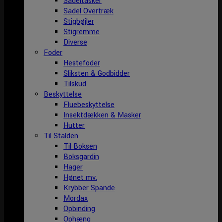
Sadeltasker
Sadel Overtræk
Stigbøjler
Stigremme
Diverse
Foder
Hestefoder
Sliksten & Godbidder
Tilskud
Beskyttelse
Fluebeskyttelse
Insektdækken & Masker
Hutter
Til Stalden
Til Boksen
Boksgardin
Hager
Hønet mv.
Krybber Spande
Mordax
Opbinding
Ophæng