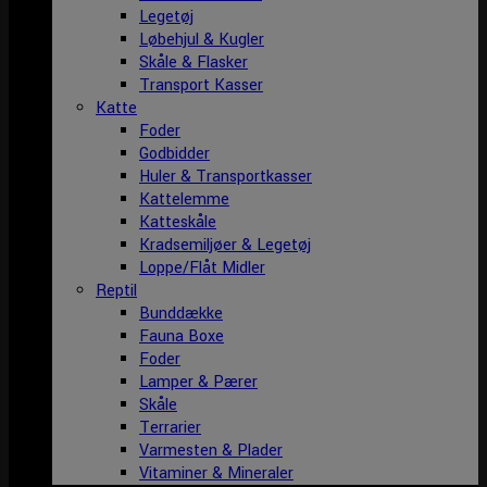
Legetøj
Løbehjul & Kugler
Skåle & Flasker
Transport Kasser
Katte
Foder
Godbidder
Huler & Transportkasser
Kattelemme
Katteskåle
Kradsemiljøer & Legetøj
Loppe/Flåt Midler
Reptil
Bunddække
Fauna Boxe
Foder
Lamper & Pærer
Skåle
Terrarier
Varmesten & Plader
Vitaminer & Mineraler