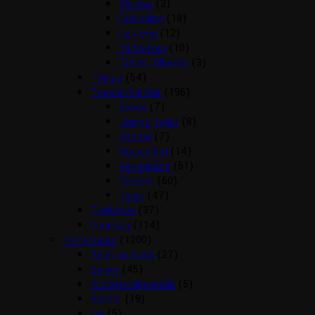
Mordax
(2)
Opbinding
(18)
Ophæng
(12)
Til Boksen
(10)
Trailer Tilbehør
(3)
Tilskud
(54)
Trenser/kandar
(196)
Bidløs
(7)
Hjælpe Tøjler
(8)
Kandar
(7)
Næsebånd
(14)
Pandebånd
(51)
Trenser
(60)
Tøjler
(47)
Træktove
(37)
Underlag
(114)
Til Rytteren
(1200)
Back on track
(27)
Bluser
(45)
Brocher/slipsenåle
(5)
Bælter
(19)
Div
(5)