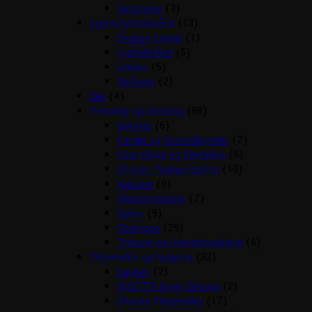
Vetocanis
(3)
Lygter/lyshalsbånd
(13)
Diverse Lygter
(1)
Lyshalsbånd
(5)
Orbiloc
(5)
Reflexer
(2)
Olie
(4)
Pelspleje og trimning
(88)
Børster
(6)
Carder og Gummibørster
(7)
Coat Kings og Shedders
(5)
Diverse Plejeprodukter
(10)
Kamme
(9)
Klippemaskiner
(7)
Sakse
(9)
Shampoo
(29)
Trimme og Udredningsknive
(6)
Plejemidler og hygiejne
(32)
bagben
(2)
BUSTER Body Sleeves
(2)
Diverse Plejemidler
(17)