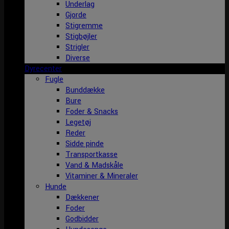
Underlag
Gjorde
Stigremme
Stigbøjler
Strigler
Diverse
Dyrecenter
Fugle
Bunddække
Bure
Foder & Snacks
Legetøj
Reder
Sidde pinde
Transportkasse
Vand & Madskåle
Vitaminer & Mineraler
Hunde
Dækkener
Foder
Godbidder