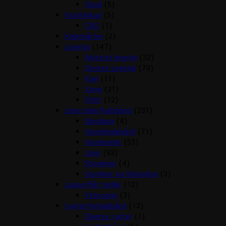
Rund
(5)
Kosttilskud
(5)
CBD
(1)
Kølemåtter
(2)
Legetøj
(147)
Aktivitet legetøj
(32)
Diverse Legetøj
(70)
Kiwi
(11)
Kong
(21)
Petit
(12)
Liner/seler/halsbånd
(231)
Bandana
(4)
Hundehalsbånd
(71)
Hundeseler
(53)
Liner
(93)
Showliner
(4)
Sporliner og Opbinding
(3)
Loppe/flåt midler
(12)
Vetocanis
(3)
Lygter/lyshalsbånd
(13)
Diverse Lygter
(1)