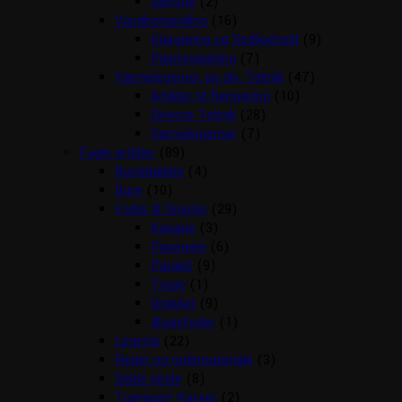
Silicone
(2)
Vandbehandling
(16)
Klargøring og Vedligehold
(9)
Plantegødning
(7)
Varmelegemer og div. Teknik
(47)
Artikler til Rengøring
(10)
Diverse Teknik
(28)
Varmelegemer
(7)
Fugle artikler
(89)
Bunddække
(4)
Bure
(10)
Foder & Snacks
(29)
Kanarie
(3)
Papegøje
(6)
Parakit
(9)
Trope
(1)
Undulat
(9)
Æggefoder
(1)
Legetøj
(22)
Reder og redemateriale
(3)
Sidde pinde
(8)
Transport Kasser
(2)