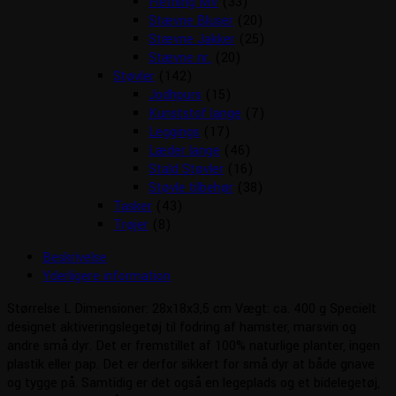
Fletning MV
(33)
Stævne Bluser
(20)
Stævne Jakker
(25)
Stævne nr.
(20)
Støvler
(142)
Jodhpurs
(15)
Kunststof lange
(7)
Leggings
(17)
Læder lange
(46)
Stald Støvler
(16)
Støvle tilbehør
(38)
Tasker
(43)
Trøjer
(8)
Beskrivelse
Yderligere information
Størrelse L Dimensioner: 28x18x3,5 cm Vægt: ca. 400 g Specielt
designet aktiveringslegetøj til fodring af hamster, marsvin og
andre små dyr. Det er fremstillet af 100% naturlige planter, ingen
plastik eller pap. Det er derfor sikkert for små dyr at både gnave
og tygge på. Samtidig er det også en legeplads og et bidelegetøj,