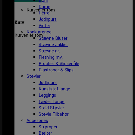
Børn
Dame
Kurven er tom
Herre
Jodhpurs
Kurv
Vinter
Konkurrence
Kurven er tom
Stævne Bluser
Stævne Jakker
Stævne nr.
Fletning mv.
Brocher & Slipsenåle
Plastroner & Slips
Støvler
Jodhpurs
Kunststof lange
Leggings
Læder Lange
Stald Støvler
Støvle Tilbehør
Accesories
Strømper
Bælter