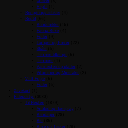
Gnaver
(3)
Reptil
(1)
Rengørings artikler
(4)
Reptil
(66)
Bunddække
(15)
Fauna Boxe
(4)
Foder
(9)
Lamper og Pærer
(22)
Skåle
(5)
Terrarie tilbehør
(6)
Terrarier
(1)
Varmesten og plader
(2)
Vitaminer og Mineraler
(2)
Vildt Fugle
(6)
Foder
(6)
Gavekort
(1)
Rideudstyr
(3080)
Til Hesten
(1879)
Antibid og fluespray
(7)
Bandager
(28)
Bid
(86)
Boxe og Tasker
(28)