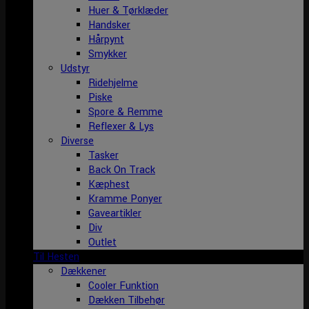
Huer & Tørklæder
Handsker
Hårpynt
Smykker
Udstyr
Ridehjelme
Piske
Spore & Remme
Reflexer & Lys
Diverse
Tasker
Back On Track
Kæphest
Kramme Ponyer
Gaveartikler
Div
Outlet
Til Hesten
Dækkener
Cooler Funktion
Dækken Tilbehør