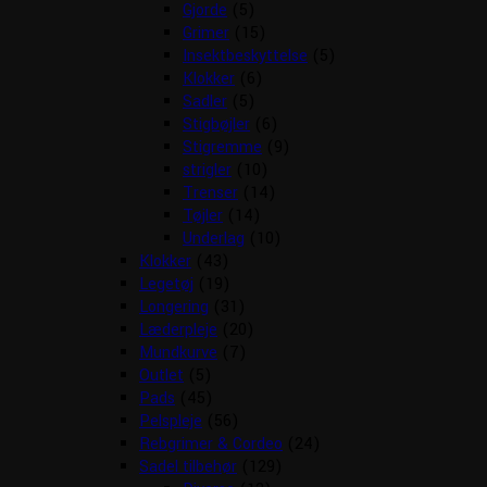
Gjorde
(5)
Grimer
(15)
Insektbeskyttelse
(5)
Klokker
(6)
Sadler
(5)
Stigbøjler
(6)
Stigremme
(9)
strigler
(10)
Trenser
(14)
Tøjler
(14)
Underlag
(10)
Klokker
(43)
Legetøj
(19)
Longering
(31)
Læderpleje
(20)
Mundkurve
(7)
Outlet
(5)
Pads
(45)
Pelspleje
(56)
Rebgrimer & Cordeo
(24)
Sadel tilbehør
(129)