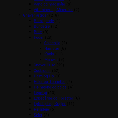
Vand og madskåle
(9)
Vitaminer og Mineraler
(2)
Gnaver artikler
(218)
Beroligende
(1)
Bundstrø
(12)
Bure
(9)
Foder
(28)
Chinchilla
(2)
Hamster
(6)
Kanin
(11)
Marsvin
(9)
Gnaver Huse
(29)
Godbidder
(52)
Halm og Hø
(3)
Huler og Tunneller
(7)
Hø hække og bolde
(4)
Legetøj
(13)
Løbegårde og Toiletter
(6)
Løbehjul og Kugler
(11)
Pelspleje
(5)
Seler
(3)