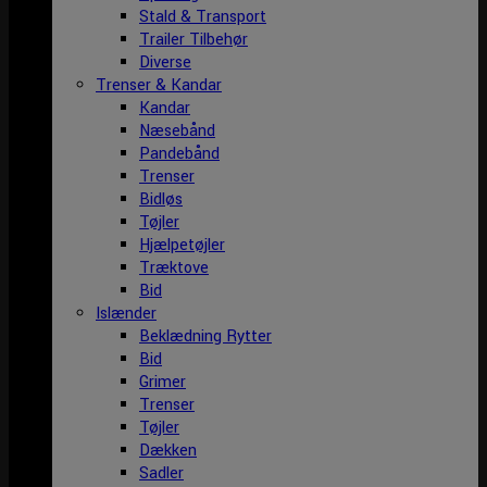
Stald & Transport
Trailer Tilbehør
Diverse
Trenser & Kandar
Kandar
Næsebånd
Pandebånd
Trenser
Bidløs
Tøjler
Hjælpetøjler
Træktove
Bid
Islænder
Beklædning Rytter
Bid
Grimer
Trenser
Tøjler
Dækken
Sadler