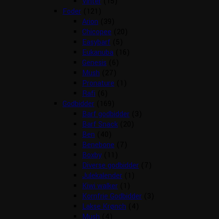
Vinter
(15)
Foder
(121)
Arion
(39)
Chicopee
(20)
Easybarf
(5)
Eukanuba
(16)
Genesis
(6)
Mush
(27)
Pronature
(1)
Rafi
(6)
Godbidder
(169)
Barf godbidder
(3)
Barf Snack
(20)
Ben
(40)
Benebone
(7)
Boxby
(11)
Diverse godbidder
(7)
Julekalender
(1)
Kiwi walker
(1)
Kornfrie Godbidder
(3)
Lakse Krønch
(4)
Mush
(4)