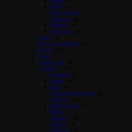
Diverse
(12)
Gjorde
(35)
Sadel overtræk
(7)
Sadeltasker
(5)
Stigbøjler
(41)
Stigremme
(24)
Sadler
(15)
Sliksten og Godbidder
(28)
Strigler
(151)
Tasker
(1)
Til sår og muk
(26)
Til stalden
(127)
Boksgardin
(5)
Diverse
(10)
Hager
(5)
Hesteklipper og tilbehør
(8)
Hønet mv
(26)
Krybber/Spande
(21)
Mordax
(2)
Opbinding
(18)
Ophæng
(12)
Til Boksen
(10)