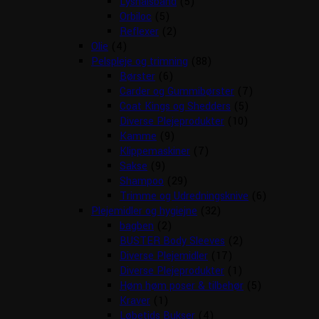
Lyshalsbånd
(5)
Orbiloc
(5)
Reflexer
(2)
Olie
(4)
Pelspleje og trimning
(88)
Børster
(6)
Carder og Gummibørster
(7)
Coat Kings og Shedders
(5)
Diverse Plejeprodukter
(10)
Kamme
(9)
Klippemaskiner
(7)
Sakse
(9)
Shampoo
(29)
Trimme og Udredningsknive
(6)
Plejemidler og hygiejne
(32)
bagben
(2)
BUSTER Body Sleeves
(2)
Diverse Plejemidler
(17)
Diverse Plejeprodukter
(1)
Høm høm poser & tilbehør
(5)
Kraver
(1)
Løbetids Bukser
(4)