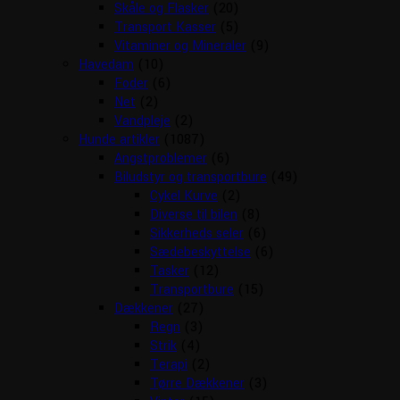
Skåle og Flasker
(20)
Transport Kasser
(5)
Vitaminer og Mineraler
(9)
Havedam
(10)
Foder
(6)
Net
(2)
Vandpleje
(2)
Hunde artikler
(1087)
Angstproblemer
(6)
Biludstyr og transportbure
(49)
Cykel Kurve
(2)
Diverse til bilen
(8)
Sikkerheds seler
(6)
Sædebeskyttelse
(6)
Tasker
(12)
Transportbure
(15)
Dækkener
(27)
Regn
(3)
Strik
(4)
Terapi
(2)
Tørre Dækkener
(3)