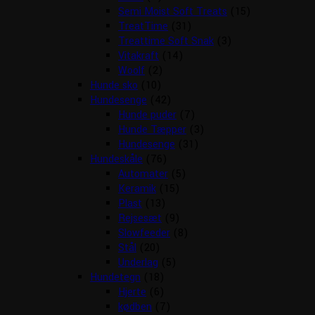
Semi Moist Soft Treats
(15)
TreatTime
(31)
Treattime Soft Snak
(3)
Vitakraft
(14)
Woolf
(2)
Hunde sko
(10)
Hundesenge
(42)
Hunde puder
(7)
Hunde Tæpper
(3)
Hundesenge
(31)
Hundeskåle
(76)
Automater
(5)
Keramik
(15)
Plast
(13)
Rejsesæt
(9)
Slowfeeder
(8)
Stål
(20)
Underlag
(5)
Hundetegn
(18)
Hjerte
(6)
kødben
(7)