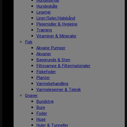
Hundesenge
Hundeskåle
Legetøj
Liner/Seler/Halsbånd
Plejemidler & Hygiejne
Træning
Vitaminer & Mineraler
Fisk
Akvarie Pumper
Akvarier
Baggrunde & Sten
Filtsvampe & Filtermaterialer
Fiskefoder
Planter
Varmebehandling
Varmelegemer & Teknik
Gnaver
Bundstrø
Bure
Foder
Huse
Huler & Tunneller