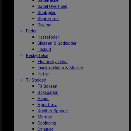
Sadeltasker
Sadel Overtræk
Stigbøjler
Stigremme
Diverse
Foder
Hestefoder
Sliksten & Godbidder
Tilskud
Beskyttelse
Fluebeskyttelse
Insektdækken & Masker
Hutter
Til Stalden
Til Boksen
Boksgardin
Hager
Hønet mv.
Krybber Spande
Mordax
Opbinding
Ophæng