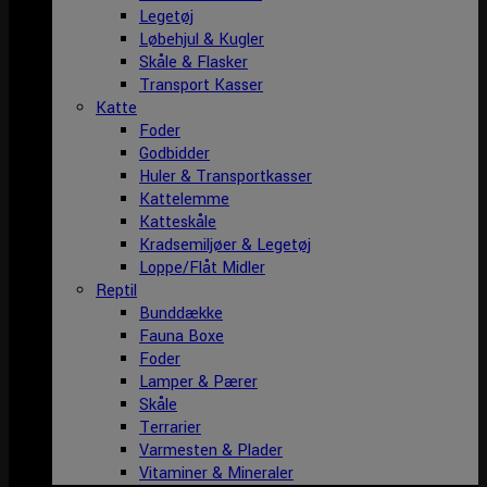
Legetøj
Løbehjul & Kugler
Skåle & Flasker
Transport Kasser
Katte
Foder
Godbidder
Huler & Transportkasser
Kattelemme
Katteskåle
Kradsemiljøer & Legetøj
Loppe/Flåt Midler
Reptil
Bunddække
Fauna Boxe
Foder
Lamper & Pærer
Skåle
Terrarier
Varmesten & Plader
Vitaminer & Mineraler