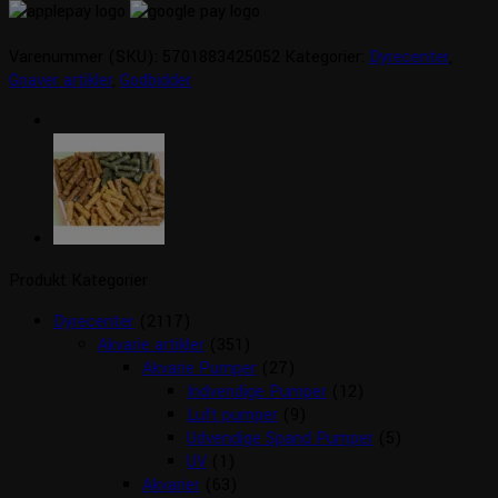
Varenummer (SKU):
5701883425052
Kategorier:
Dyrecenter
,
Gnaver artikler
,
Godbidder
Produkt Kategorier
Dyrecenter
(2117)
Akvarie artikler
(351)
Akvarie Pumper
(27)
Indvendige Pumper
(12)
Luft pumper
(9)
Udvendige Spand Pumper
(5)
UV
(1)
Akvarier
(63)