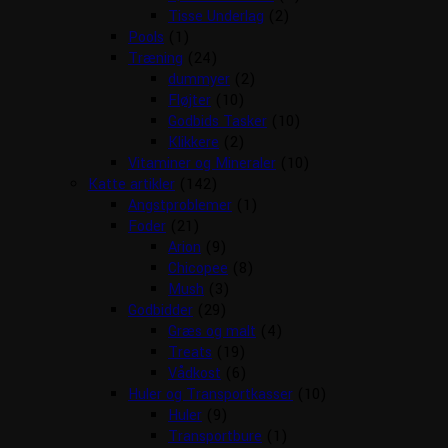
Tisse Underlag
(2)
Pools
(1)
Træning
(24)
dummyer
(2)
Fløjter
(10)
Godbids Tasker
(10)
Klikkere
(2)
Vitaminer og Mineraler
(10)
Katte artikler
(142)
Angstproblemer
(1)
Foder
(21)
Arion
(9)
Chicopee
(8)
Mush
(3)
Godbidder
(29)
Græs og malt
(4)
Treats
(19)
Vådkost
(6)
Huler og Transportkasser
(10)
Huler
(9)
Transportbure
(1)