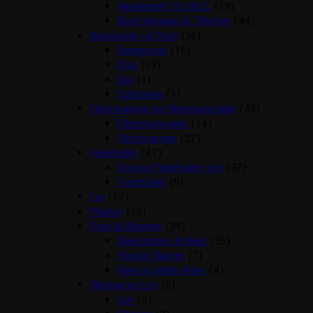
Akvariesæt 10-260 L
(19)
Biorb Akvarier & Tilbehør
(44)
Baggrunde og Sten
(36)
Baggrunde
(15)
Grus
(19)
Soil
(1)
Substrate
(1)
Filtersvampe og Filtermaterialer
(43)
Filtermaterialer
(14)
Filtersvampe
(27)
Fiskefoder
(47)
Diverse Fiskefoder mm
(37)
Frostfoder
(9)
Lys
(17)
Planter
(10)
Pynt til Akvariet
(39)
Dekorations Artikler
(26)
Plastik Planter
(7)
Reje og Malle Huler
(4)
Silicone og Lim
(5)
Lim
(3)