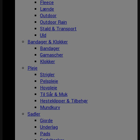
Fleece
Lænde
Outdoor
Outdoor Rain
Stald & Transport
Uld
Bandager & Klokker
Bandager
Gamascher
Klokker
Pleje
Strigler
Pelspleje
Hovpleje
Til Sår & Muk
Hesteklipper & Tilbehør
Mundkurv
Sadler
Gjorde
Underlag
Pads