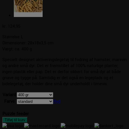
kr.
124,95
Størrelse L
Dimensioner: 28x18x3,5 cm
Vægt: ca. 400 g
Specielt designet aktiveringslegetøj til fodring af hamster, marsvin
og andre små dyr. Det er fremstillet af 100% naturlige planter,
ingen plastik eller pap. Det er derfor sikkert for små dyr at både
gnave og tygge på. Samtidig er det også en legeplads og et
bidelegetøj, der holder dine små dyr underholdt i timevis.
Variant
Farve
Ryd
Puzzle feeder
Tilføj til kurv