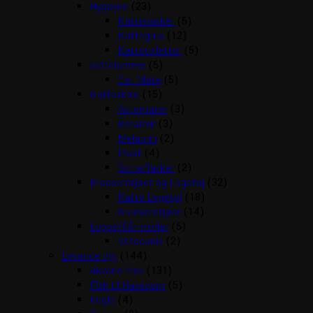
Hygiejne
(23)
Kattebakker
(5)
Kattegrus
(12)
Kattetoiletter
(5)
kattelemme
(5)
Cat Mate
(5)
Katteskåle
(15)
Automater
(3)
Keramik
(3)
Melamin
(2)
Plast
(4)
Sutteflasker
(2)
Kradsemiljøer og Legetøj
(32)
Katte Legetøj
(18)
Kradsemiljøer
(14)
Loppe/flåt midler
(5)
Vetocanis
(2)
Levende dyr
(144)
Akvarie Fisk
(131)
Fisk til Havedam
(5)
Fugle
(4)