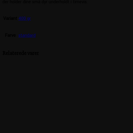
der holder dine små dyr underholdt i timevis.
Variant
400 gr
Farve
standard
Relaterede varer