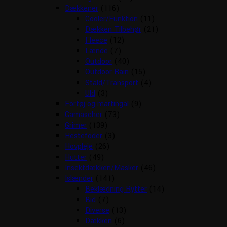
Dækkener
(116)
Cooler/Funktion
(11)
Dækken Tilbehør
(21)
Fleece
(12)
Lænde
(7)
Outdoor
(40)
Outdoor Rain
(15)
Stald/Transport
(4)
Uld
(3)
Fortøj og martingal
(9)
Gamascher
(73)
Grimer
(139)
Hestefoder
(3)
Hovpleje
(26)
Hutter
(49)
Insektdækken/Masker
(46)
Islænder
(141)
Beklædning Rytter
(14)
Bid
(7)
Diverse
(13)
Dækken
(6)