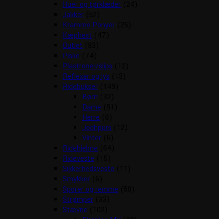
Huer og tørklæder
(24)
Jakker
(52)
Kramme Ponyer
(25)
Kæphest
(47)
Outlet
(83)
Piske
(74)
Plastroner/slips
(12)
Reflexer og lys
(13)
Ridebukser
(149)
Børn
(32)
Dame
(91)
Herre
(6)
Jodhpurs
(12)
Vinter
(6)
Ridehjelme
(64)
Rideveste
(15)
Sikkerhedsveste
(11)
Smykker
(6)
Sporer og remme
(50)
Strømper
(33)
Stævne
(102)