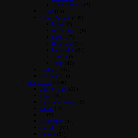
Trailer Tilbehør
(3)
Tilskud
(54)
Trenser/kandar
(196)
Bidløs
(7)
Hjælpe Tøjler
(8)
Kandar
(7)
Næsebånd
(14)
Pandebånd
(51)
Trenser
(60)
Tøjler
(47)
Træktove
(37)
Underlag
(114)
Til Rytteren
(1200)
Back on track
(27)
Bluser
(45)
Brocher/slipsenåle
(5)
Bælter
(19)
Div
(5)
Gaveartikler
(42)
Handsker
(52)
Hårpynt
(52)