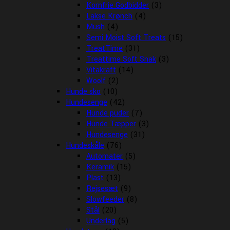
Kornfrie Godbidder
(3)
Lakse Krønch
(4)
Mush
(4)
Semi Moist Soft Treats
(15)
TreatTime
(31)
Treattime Soft Snak
(3)
Vitakraft
(14)
Woolf
(2)
Hunde sko
(10)
Hundesenge
(42)
Hunde puder
(7)
Hunde Tæpper
(3)
Hundesenge
(31)
Hundeskåle
(76)
Automater
(5)
Keramik
(15)
Plast
(13)
Rejsesæt
(9)
Slowfeeder
(8)
Stål
(20)
Underlag
(5)