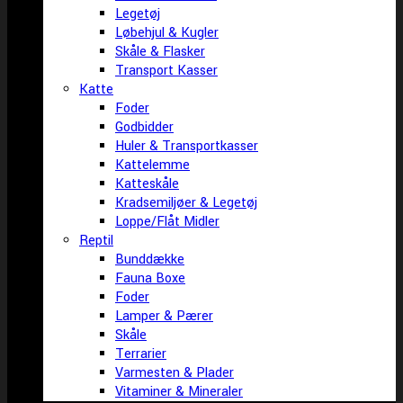
Legetøj
Løbehjul & Kugler
Skåle & Flasker
Transport Kasser
Katte
Foder
Godbidder
Huler & Transportkasser
Kattelemme
Katteskåle
Kradsemiljøer & Legetøj
Loppe/Flåt Midler
Reptil
Bunddække
Fauna Boxe
Foder
Lamper & Pærer
Skåle
Terrarier
Varmesten & Plader
Vitaminer & Mineraler