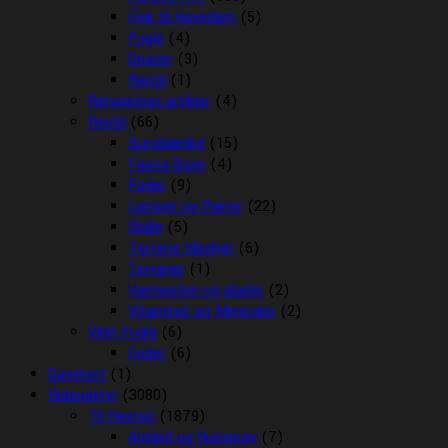
Fisk til Havedam
(5)
Fugle
(4)
Gnaver
(3)
Reptil
(1)
Rengørings artikler
(4)
Reptil
(66)
Bunddække
(15)
Fauna Boxe
(4)
Foder
(9)
Lamper og Pærer
(22)
Skåle
(5)
Terrarie tilbehør
(6)
Terrarier
(1)
Varmesten og plader
(2)
Vitaminer og Mineraler
(2)
Vildt Fugle
(6)
Foder
(6)
Gavekort
(1)
Rideudstyr
(3080)
Til Hesten
(1879)
Antibid og fluespray
(7)