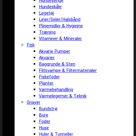
Hundesenge
Hundeskåle
Legetøj
Liner/Seler/Halsbånd
Plejemidler & Hygiejne
Træning
Vitaminer & Mineraler
Fisk
Akvarie Pumper
Akvarier
Baggrunde & Sten
Filtsvampe & Filtermaterialer
Fiskefoder
Planter
Varmebehandling
Varmelegemer & Teknik
Gnaver
Bundstrø
Bure
Foder
Huse
Huler & Tunneller