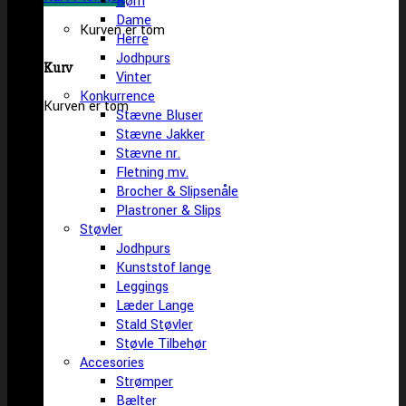
Børn
Dame
Kurven er tom
Herre
Jodhpurs
Kurv
Vinter
Konkurrence
Kurven er tom
Stævne Bluser
Stævne Jakker
Stævne nr.
Fletning mv.
Brocher & Slipsenåle
Plastroner & Slips
Støvler
Jodhpurs
Kunststof lange
Leggings
Læder Lange
Stald Støvler
Støvle Tilbehør
Accesories
Strømper
Bælter