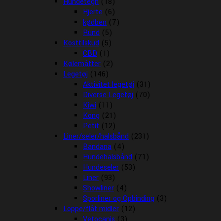
Hundetegn
(18)
Hjerte
(6)
kødben
(7)
Rund
(5)
Kosttilskud
(5)
CBD
(1)
Kølemåtter
(2)
Legetøj
(146)
Aktivitet legetøj
(31)
Diverse Legetøj
(70)
Kiwi
(11)
Kong
(21)
Petit
(12)
Liner/seler/halsbånd
(231)
Bandana
(4)
Hundehalsbånd
(71)
Hundeseler
(53)
Liner
(93)
Showliner
(4)
Sporliner og Opbinding
(3)
Loppe/flåt midler
(12)
Vetocanis
(3)