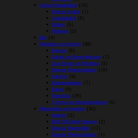
Lygter/lyshalsbånd
(13)
Diverse Lygter
(1)
Lyshalsbånd
(5)
Orbiloc
(5)
Reflexer
(2)
Olie
(4)
Pelspleje og trimning
(88)
Børster
(6)
Carder og Gummibørster
(7)
Coat Kings og Shedders
(5)
Diverse Plejeprodukter
(10)
Kamme
(9)
Klippemaskiner
(7)
Sakse
(9)
Shampoo
(29)
Trimme og Udredningsknive
(6)
Plejemidler og hygiejne
(32)
bagben
(2)
BUSTER Body Sleeves
(2)
Diverse Plejemidler
(17)
Diverse Plejeprodukter
(1)