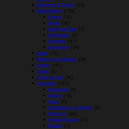
Rebgrimer & Cordeo
(24)
Sadel tilbehør
(129)
Diverse
(12)
Gjorde
(35)
Sadel overtræk
(7)
Sadeltasker
(5)
Stigbøjler
(41)
Stigremme
(24)
Sadler
(15)
Sliksten og Godbidder
(28)
Strigler
(151)
Tasker
(1)
Til sår og muk
(26)
Til stalden
(127)
Boksgardin
(5)
Diverse
(10)
Hager
(5)
Hesteklipper og tilbehør
(8)
Hønet mv
(26)
Krybber/Spande
(21)
Mordax
(2)