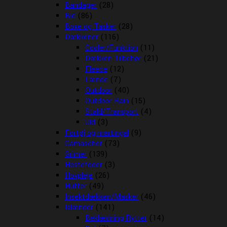
Bandager
(28)
Bid
(86)
Boxe og Tasker
(28)
Dækkener
(116)
Cooler/Funktion
(11)
Dækken Tilbehør
(21)
Fleece
(12)
Lænde
(7)
Outdoor
(40)
Outdoor Rain
(15)
Stald/Transport
(4)
Uld
(3)
Fortøj og martingal
(9)
Gamascher
(73)
Grimer
(139)
Hestefoder
(3)
Hovpleje
(26)
Hutter
(49)
Insektdækken/Masker
(46)
Islænder
(141)
Beklædning Rytter
(14)