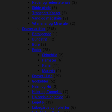
Reder og redemateriale
(3)
Sidde pinde
(8)
Transport Kasser
(2)
Vand og madskåle
(9)
Vitaminer og Mineraler
(2)
Gnaver artikler
(218)
Beroligende
(1)
Bundstrø
(12)
Bure
(9)
Foder
(28)
Chinchilla
(2)
Hamster
(6)
Kanin
(11)
Marsvin
(9)
Gnaver Huse
(29)
Godbidder
(52)
Halm og Hø
(3)
Huler og Tunneller
(7)
Hø hække og bolde
(4)
Legetøj
(13)
Løbegårde og Toiletter
(6)