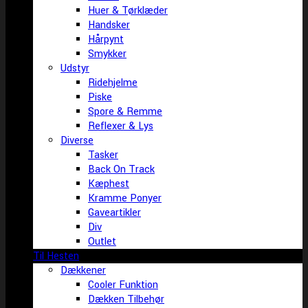
Huer & Tørklæder
Handsker
Hårpynt
Smykker
Udstyr
Ridehjelme
Piske
Spore & Remme
Reflexer & Lys
Diverse
Tasker
Back On Track
Kæphest
Kramme Ponyer
Gaveartikler
Div
Outlet
Til Hesten
Dækkener
Cooler Funktion
Dækken Tilbehør