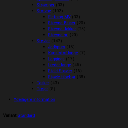
Strømper
(33)
Stævne
(102)
Fletning MV
(33)
Stævne Bluser
(20)
Stævne Jakker
(25)
Stævne nr.
(20)
Støvler
(142)
Jodhpurs
(15)
Kunststof lange
(7)
Leggings
(17)
Læder lange
(46)
Stald Støvler
(16)
Støvle tilbehør
(38)
Tasker
(43)
Trøjer
(8)
Yderligere information
Variant
Standard