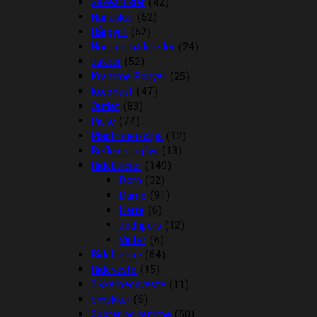
Gaveartikler
(42)
Handsker
(52)
Hårpynt
(52)
Huer og tørklæder
(24)
Jakker
(52)
Kramme Ponyer
(25)
Kæphest
(47)
Outlet
(83)
Piske
(74)
Plastroner/slips
(12)
Reflexer og lys
(13)
Ridebukser
(149)
Børn
(32)
Dame
(91)
Herre
(6)
Jodhpurs
(12)
Vinter
(6)
Ridehjelme
(64)
Rideveste
(15)
Sikkerhedsveste
(11)
Smykker
(6)
Sporer og remme
(50)