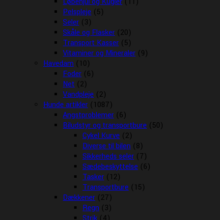
Løbehjul og Kugler
(11)
Pelspleje
(5)
Seler
(3)
Skåle og Flasker
(20)
Transport Kasser
(5)
Vitaminer og Mineraler
(9)
Havedam
(10)
Foder
(6)
Net
(2)
Vandpleje
(2)
Hunde artikler
(1087)
Angstproblemer
(6)
Biludstyr og transportbure
(50)
Cykel Kurve
(2)
Diverse til bilen
(8)
Sikkerheds seler
(7)
Sædebeskyttelse
(6)
Tasker
(12)
Transportbure
(15)
Dækkener
(27)
Regn
(3)
Strik
(4)