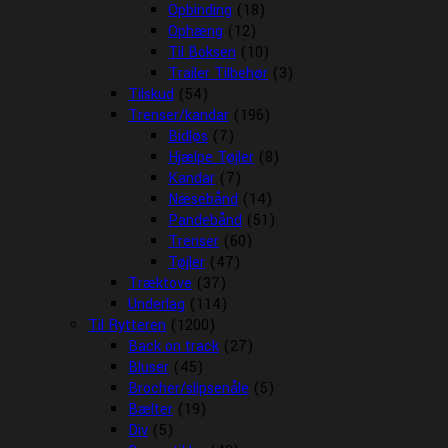
Opbinding
(18)
Ophæng
(12)
Til Boksen
(10)
Trailer Tilbehør
(3)
Tilskud
(54)
Trenser/kandar
(196)
Bidløs
(7)
Hjælpe Tøjler
(8)
Kandar
(7)
Næsebånd
(14)
Pandebånd
(51)
Trenser
(60)
Tøjler
(47)
Træktove
(37)
Underlag
(114)
Til Rytteren
(1200)
Back on track
(27)
Bluser
(45)
Brocher/slipsenåle
(5)
Bælter
(19)
Div
(5)