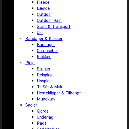
Fleece
Lænde
Outdoor
Outdoor Rain
Stald & Transport
Uld
Bandager & Klokker
Bandager
Gamascher
Klokker
Pleje
Strigler
Pelspleje
Hovpleje
Til Sår & Muk
Hesteklipper & Tilbehør
Mundkurv
Sadler
Gjorde
Underlag
Pads