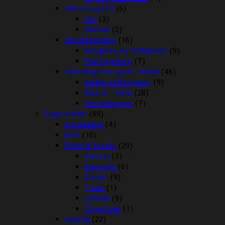
Silicone og Lim
(5)
Lim
(3)
Silicone
(2)
Vandbehandling
(16)
Klargøring og Vedligehold
(9)
Plantegødning
(7)
Varmelegemer og div. Teknik
(46)
Artikler til Rengøring
(9)
Diverse Teknik
(28)
Varmelegemer
(7)
Fugle artikler
(89)
Bunddække
(4)
Bure
(10)
Foder & Snacks
(29)
Kanarie
(3)
Papegøje
(6)
Parakit
(9)
Trope
(1)
Undulat
(9)
Æggefoder
(1)
Legetøj
(22)