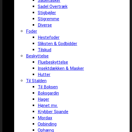
Sadeltasker
Sadel Overtræk
Stigbøjler
Stigremme
Diverse
Foder
Hestefoder
Sliksten & Godbidder
Tilskud
Beskyttelse
Fluebeskyttelse
Insektdækken & Masker
Hutter
Til Stalden
Til Boksen
Boksgardin
Hager
Hønet mv.
Krybber Spande
Mordax
Opbinding
Ophæng