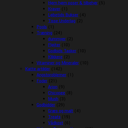
Høm høm poser & tilbehør
(5)
Kraver
(1)
Løbetids Bukser
(4)
Tisse Underlag
(2)
Pools
(1)
Træning
(24)
dummyer
(2)
Fløjter
(10)
Godbids Tasker
(10)
Klikkere
(2)
Vitaminer og Mineraler
(10)
Katte artikler
(142)
Angstproblemer
(1)
Foder
(21)
Arion
(9)
Chicopee
(8)
Mush
(3)
Godbidder
(29)
Græs og malt
(4)
Treats
(19)
Vådkost
(6)