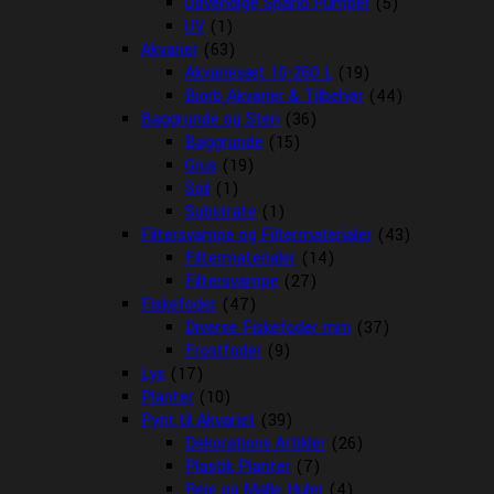
Udvendige Spand Pumper
(5)
UV
(1)
Akvarier
(63)
Akvariesæt 10-260 L
(19)
Biorb Akvarier & Tilbehør
(44)
Baggrunde og Sten
(36)
Baggrunde
(15)
Grus
(19)
Soil
(1)
Substrate
(1)
Filtersvampe og Filtermaterialer
(43)
Filtermaterialer
(14)
Filtersvampe
(27)
Fiskefoder
(47)
Diverse Fiskefoder mm
(37)
Frostfoder
(9)
Lys
(17)
Planter
(10)
Pynt til Akvariet
(39)
Dekorations Artikler
(26)
Plastik Planter
(7)
Reje og Malle Huler
(4)