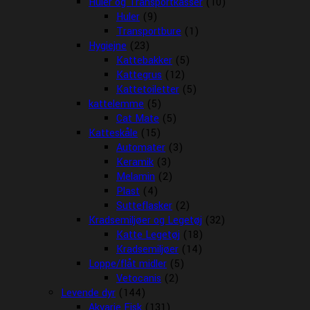
Huler og Transportkasser
(10)
Huler
(9)
Transportbure
(1)
Hygiejne
(23)
Kattebakker
(5)
Kattegrus
(12)
Kattetoiletter
(5)
kattelemme
(5)
Cat Mate
(5)
Katteskåle
(15)
Automater
(3)
Keramik
(3)
Melamin
(2)
Plast
(4)
Sutteflasker
(2)
Kradsemiljøer og Legetøj
(32)
Katte Legetøj
(18)
Kradsemiljøer
(14)
Loppe/flåt midler
(5)
Vetocanis
(2)
Levende dyr
(144)
Akvarie Fisk
(131)