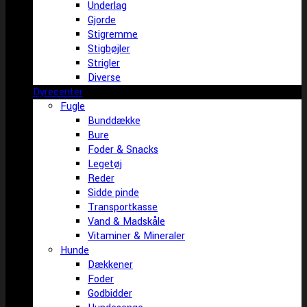
Underlag
Gjorde
Stigremme
Stigbøjler
Strigler
Diverse
Dyrecenter
Fugle
Bunddække
Bure
Foder & Snacks
Legetøj
Reder
Sidde pinde
Transportkasse
Vand & Madskåle
Vitaminer & Mineraler
Hunde
Dækkener
Foder
Godbidder