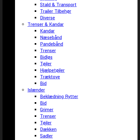
Stald & Transport
Trailer Tilbehør
Diverse
Trenser & Kandar
Kandar
Næsebånd
Pandebånd
Trenser
Bidløs
Tøjler
Hjælpetøjler
Træktove
Bid
Islænder
Beklædning Rytter
Bid
Grimer
Trenser
Tøjler
Dækken
Sadler