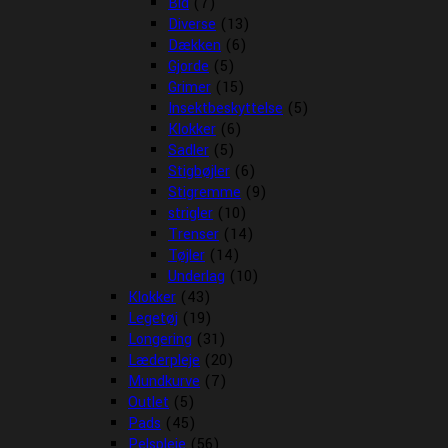
Bid
(7)
Diverse
(13)
Dækken
(6)
Gjorde
(5)
Grimer
(15)
Insektbeskyttelse
(5)
Klokker
(6)
Sadler
(5)
Stigbøjler
(6)
Stigremme
(9)
strigler
(10)
Trenser
(14)
Tøjler
(14)
Underlag
(10)
Klokker
(43)
Legetøj
(19)
Longering
(31)
Læderpleje
(20)
Mundkurve
(7)
Outlet
(5)
Pads
(45)
Pelspleje
(56)