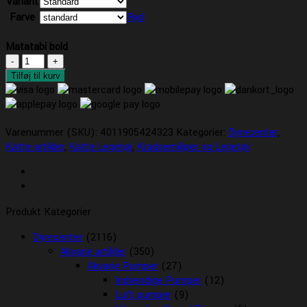
Variant
Farve
Ryd
Matatabi bold
Matatabi
bold
Tilføj til kurv
antal
Varenummer (SKU):
4011905424323
Kategorier:
Dyrecenter
,
Katte artikler
,
Katte Legetøj
,
Kradsemiljøer og Legetøj
Produkt Kategorier
Dyrecenter
(2116)
Akvarie artikler
(350)
Akvarie Pumper
(27)
Indvendige Pumper
(12)
Luft pumper
(9)