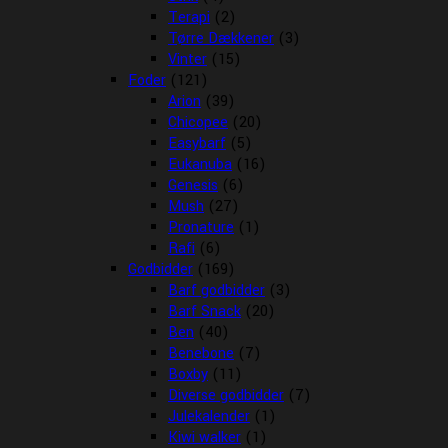
Terapi
(2)
Tørre Dækkener
(3)
Vinter
(15)
Foder
(121)
Arion
(39)
Chicopee
(20)
Easybarf
(5)
Eukanuba
(16)
Genesis
(6)
Mush
(27)
Pronature
(1)
Rafi
(6)
Godbidder
(169)
Barf godbidder
(3)
Barf Snack
(20)
Ben
(40)
Benebone
(7)
Boxby
(11)
Diverse godbidder
(7)
Julekalender
(1)
Kiwi walker
(1)