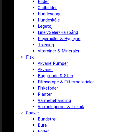
Foder
Godbidder
Hundesenge
Hundeskåle
Legetøj
Liner/Seler/Halsbånd
Plejemidler & Hygiejne
Træning
Vitaminer & Mineraler
Fisk
Akvarie Pumper
Akvarier
Baggrunde & Sten
Filtsvampe & Filtermaterialer
Fiskefoder
Planter
Varmebehandling
Varmelegemer & Teknik
Gnaver
Bundstrø
Bure
Foder