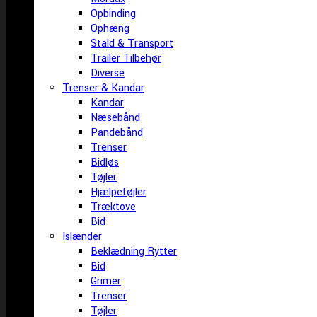
Opbinding
Ophæng
Stald & Transport
Trailer Tilbehør
Diverse
Trenser & Kandar
Kandar
Næsebånd
Pandebånd
Trenser
Bidløs
Tøjler
Hjælpetøjler
Træktove
Bid
Islænder
Beklædning Rytter
Bid
Grimer
Trenser
Tøjler