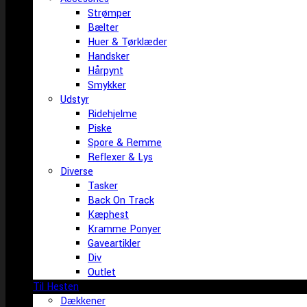
Strømper
Bælter
Huer & Tørklæder
Handsker
Hårpynt
Smykker
Udstyr
Ridehjelme
Piske
Spore & Remme
Reflexer & Lys
Diverse
Tasker
Back On Track
Kæphest
Kramme Ponyer
Gaveartikler
Div
Outlet
Til Hesten
Dækkener