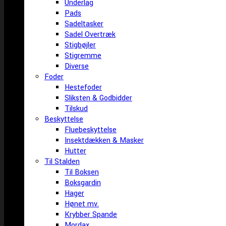
Underlag
Pads
Sadeltasker
Sadel Overtræk
Stigbøjler
Stigremme
Diverse
Foder
Hestefoder
Sliksten & Godbidder
Tilskud
Beskyttelse
Fluebeskyttelse
Insektdækken & Masker
Hutter
Til Stalden
Til Boksen
Boksgardin
Hager
Hønet mv.
Krybber Spande
Mordax