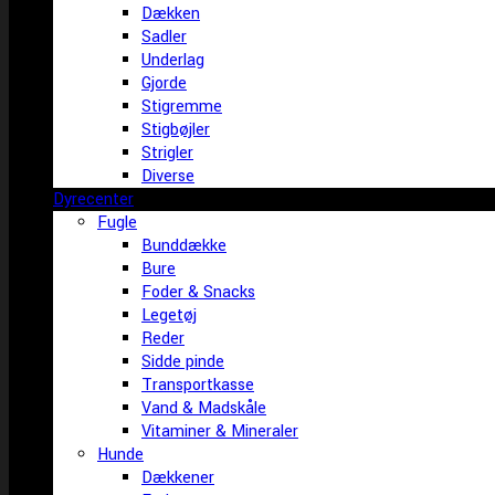
Dækken
Sadler
Underlag
Gjorde
Stigremme
Stigbøjler
Strigler
Diverse
Dyrecenter
Fugle
Bunddække
Bure
Foder & Snacks
Legetøj
Reder
Sidde pinde
Transportkasse
Vand & Madskåle
Vitaminer & Mineraler
Hunde
Dækkener