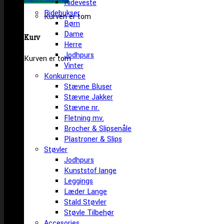
Rideveste
Ridebukser
Kurven er tom
Børn
Dame
Kurv
Herre
Jodhpurs
Kurven er tom
Vinter
Konkurrence
Stævne Bluser
Stævne Jakker
Stævne nr.
Fletning mv.
Brocher & Slipsenåle
Plastroner & Slips
Støvler
Jodhpurs
Kunststof lange
Leggings
Læder Lange
Stald Støvler
Støvle Tilbehør
Accesories