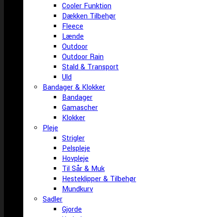
Cooler Funktion
Dækken Tilbehør
Fleece
Lænde
Outdoor
Outdoor Rain
Stald & Transport
Uld
Bandager & Klokker
Bandager
Gamascher
Klokker
Pleje
Strigler
Pelspleje
Hovpleje
Til Sår & Muk
Hesteklipper & Tilbehør
Mundkurv
Sadler
Gjorde