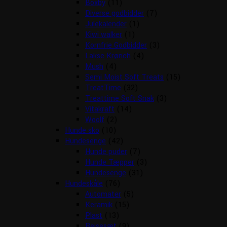
Boxby
(11)
Diverse godbidder
(7)
Julekalender
(1)
Kiwi walker
(1)
Kornfrie Godbidder
(3)
Lakse Krønch
(4)
Mush
(4)
Semi Moist Soft Treats
(15)
TreatTime
(32)
Treattime Soft Snak
(3)
Vitakraft
(14)
Woolf
(2)
Hunde sko
(10)
Hundesenge
(42)
Hunde puder
(7)
Hunde Tæpper
(3)
Hundesenge
(31)
Hundeskåle
(76)
Automater
(5)
Keramik
(15)
Plast
(13)
Rejsesæt
(9)