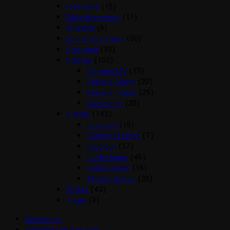
Rideveste
(15)
Sikkerhedsveste
(11)
Smykker
(6)
Sporer og remme
(50)
Strømper
(33)
Stævne
(102)
Fletning MV
(33)
Stævne Bluser
(20)
Stævne Jakker
(25)
Stævne nr.
(20)
Støvler
(142)
Jodhpurs
(15)
Kunststof lange
(7)
Leggings
(17)
Læder lange
(46)
Stald Støvler
(16)
Støvle tilbehør
(38)
Tasker
(43)
Trøjer
(8)
Beskrivelse