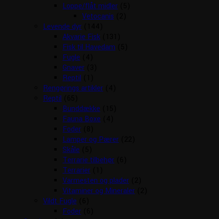
Loppe/flåt midler
(5)
Vetocanis
(2)
Levende dyr
(144)
Akvarie Fisk
(131)
Fisk til Havedam
(5)
Fugle
(4)
Gnaver
(3)
Reptil
(1)
Rengørings artikler
(4)
Reptil
(65)
Bunddække
(15)
Fauna Boxe
(4)
Foder
(8)
Lamper og Pærer
(22)
Skåle
(5)
Terrarie tilbehør
(6)
Terrarier
(1)
Varmesten og plader
(2)
Vitaminer og Mineraler
(2)
Vildt Fugle
(6)
Foder
(6)