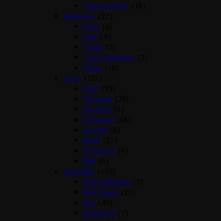
Transportbure
(15)
Dækkener
(27)
Regn
(3)
Strik
(4)
Terapi
(2)
Tørre Dækkener
(3)
Vinter
(15)
Foder
(121)
Arion
(39)
Chicopee
(20)
Easybarf
(5)
Eukanuba
(16)
Genesis
(6)
Mush
(27)
Pronature
(1)
Rafi
(6)
Godbidder
(170)
Barf godbidder
(3)
Barf Snack
(20)
Ben
(40)
Benebone
(7)