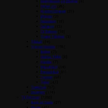
Hesteklipper og tilbehør
(8)
Hønet mv
(26)
Krybber/Spande
(21)
Mordax
(2)
Opbinding
(18)
Ophæng
(12)
Til Boksen
(10)
Trailer Tilbehør
(3)
Tilskud
(54)
Trenser/kandar
(196)
Bidløs
(7)
Hjælpe Tøjler
(8)
Kandar
(7)
Næsebånd
(14)
Pandebånd
(51)
Trenser
(60)
Tøjler
(47)
Træktove
(37)
Underlag
(114)
Til Rytteren
(1200)
Back on track
(27)
Bluser
(45)