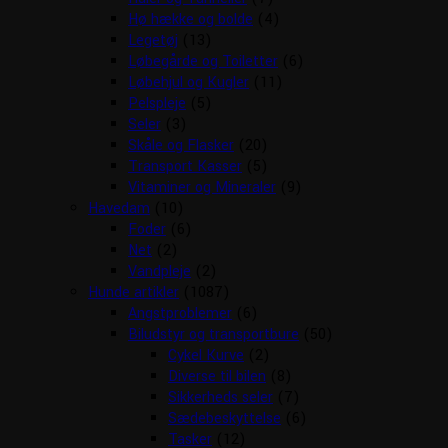
Hø hække og bolde
(4)
Legetøj
(13)
Løbegårde og Toiletter
(6)
Løbehjul og Kugler
(11)
Pelspleje
(5)
Seler
(3)
Skåle og Flasker
(20)
Transport Kasser
(5)
Vitaminer og Mineraler
(9)
Havedam
(10)
Foder
(6)
Net
(2)
Vandpleje
(2)
Hunde artikler
(1087)
Angstproblemer
(6)
Biludstyr og transportbure
(50)
Cykel Kurve
(2)
Diverse til bilen
(8)
Sikkerheds seler
(7)
Sædebeskyttelse
(6)
Tasker
(12)