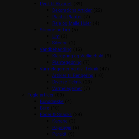
Pynt til Akvariet
(39)
Dekorations Artikler
(26)
Plastik Planter
(7)
Reje og Malle Huler
(4)
Silicone og Lim
(5)
Lim
(3)
Silicone
(2)
Vandbehandling
(16)
Klargøring og Vedligehold
(9)
Plantegødning
(7)
Varmelegemer og div. Teknik
(47)
Artikler til Rengøring
(10)
Diverse Teknik
(28)
Varmelegemer
(7)
Fugle artikler
(89)
Bunddække
(4)
Bure
(10)
Foder & Snacks
(29)
Kanarie
(3)
Papegøje
(6)
Parakit
(9)