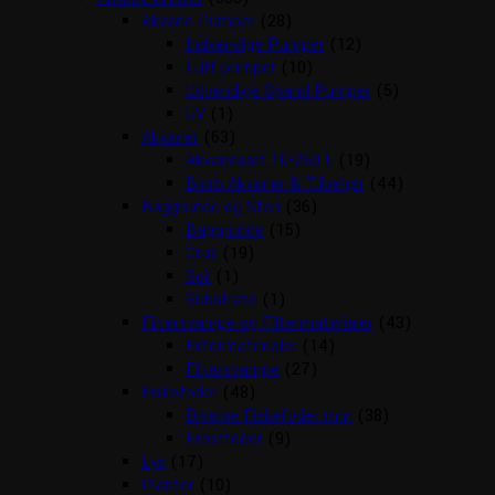
Akvarie Pumper
(28)
Indvendige Pumper
(12)
Luft pumper
(10)
Udvendige Spand Pumper
(5)
UV
(1)
Akvarier
(63)
Akvariesæt 10-260 L
(19)
Biorb Akvarier & Tilbehør
(44)
Baggrunde og Sten
(36)
Baggrunde
(15)
Grus
(19)
Soil
(1)
Substrate
(1)
Filtersvampe og Filtermaterialer
(43)
Filtermaterialer
(14)
Filtersvampe
(27)
Fiskefoder
(48)
Diverse Fiskefoder mm
(38)
Frostfoder
(9)
Lys
(17)
Planter
(10)