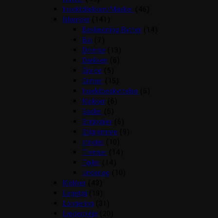
Insektdækken/Masker
(46)
Islænder
(141)
Beklædning Rytter
(14)
Bid
(7)
Diverse
(13)
Dækken
(6)
Gjorde
(5)
Grimer
(15)
Insektbeskyttelse
(5)
Klokker
(6)
Sadler
(5)
Stigbøjler
(6)
Stigremme
(9)
strigler
(10)
Trenser
(14)
Tøjler
(14)
Underlag
(10)
Klokker
(43)
Legetøj
(19)
Longering
(31)
Læderpleje
(20)