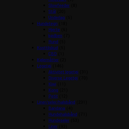
Slowfeeder
(8)
Stål
(20)
Underlag
(5)
Hundetegn
(18)
Hjerte
(6)
kødben
(7)
Rund
(5)
Kosttilskud
(5)
CBD
(1)
Kølemåtter
(2)
Legetøj
(146)
Aktivitet legetøj
(31)
Diverse Legetøj
(70)
Kiwi
(11)
Kong
(21)
Petit
(12)
Liner/seler/halsbånd
(231)
Bandana
(4)
Hundehalsbånd
(71)
Hundeseler
(53)
Liner
(93)