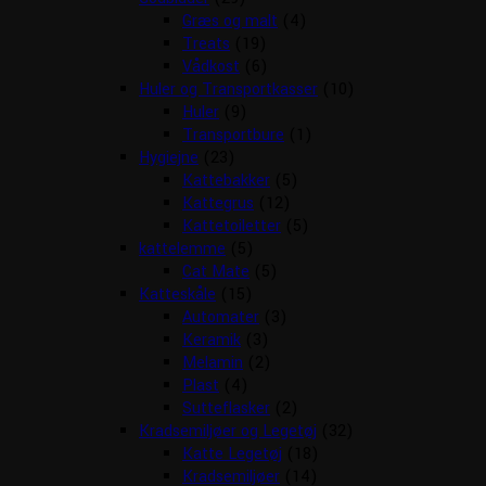
Græs og malt
(4)
Treats
(19)
Vådkost
(6)
Huler og Transportkasser
(10)
Huler
(9)
Transportbure
(1)
Hygiejne
(23)
Kattebakker
(5)
Kattegrus
(12)
Kattetoiletter
(5)
kattelemme
(5)
Cat Mate
(5)
Katteskåle
(15)
Automater
(3)
Keramik
(3)
Melamin
(2)
Plast
(4)
Sutteflasker
(2)
Kradsemiljøer og Legetøj
(32)
Katte Legetøj
(18)
Kradsemiljøer
(14)