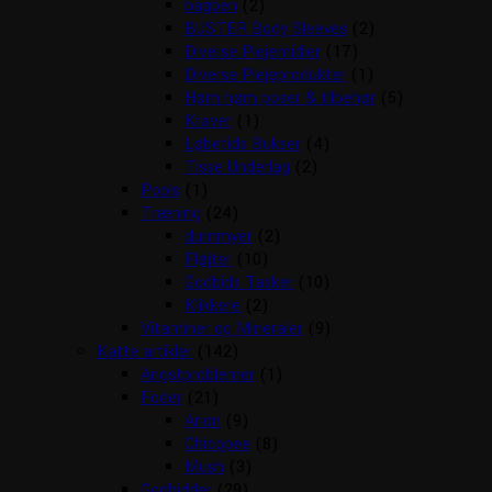
bagben
(2)
BUSTER Body Sleeves
(2)
Diverse Plejemidler
(17)
Diverse Plejeprodukter
(1)
Høm høm poser & tilbehør
(5)
Kraver
(1)
Løbetids Bukser
(4)
Tisse Underlag
(2)
Pools
(1)
Træning
(24)
dummyer
(2)
Fløjter
(10)
Godbids Tasker
(10)
Klikkere
(2)
Vitaminer og Mineraler
(9)
Katte artikler
(142)
Angstproblemer
(1)
Foder
(21)
Arion
(9)
Chicopee
(8)
Mush
(3)
Godbidder
(29)