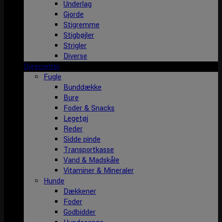
Underlag
Gjorde
Stigremme
Stigbøjler
Strigler
Diverse
Dyrecenter
Fugle
Bunddække
Bure
Foder & Snacks
Legetøj
Reder
Sidde pinde
Transportkasse
Vand & Madskåle
Vitaminer & Mineraler
Hunde
Dækkener
Foder
Godbidder