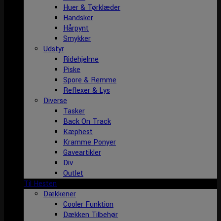
Huer & Tørklæder
Handsker
Hårpynt
Smykker
Udstyr
Ridehjelme
Piske
Spore & Remme
Reflexer & Lys
Diverse
Tasker
Back On Track
Kæphest
Kramme Ponyer
Gaveartikler
Div
Outlet
Til Hesten
Dækkener
Cooler Funktion
Dækken Tilbehør