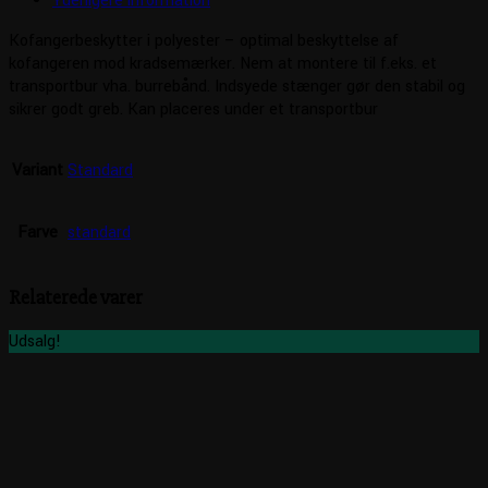
Yderligere information
Kofangerbeskytter i polyester – optimal beskyttelse af
kofangeren mod kradsemærker. Nem at montere til f.eks. et
transportbur vha. burrebånd. Indsyede stænger gør den stabil og
sikrer godt greb. Kan placeres under et transportbur
Variant
Standard
Farve
standard
Relaterede varer
Udsalg!