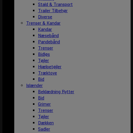
Stald & Transport
Trailer Tilbehør
Diverse
Trenser & Kandar
Kandar
Næsebånd
Pandebånd
Trenser
Bidløs
Tøjler
Hjælpetøjler
Træktove
Bid
Islænder
Beklædning Rytter
Bid
Grimer
Trenser
Tøjler
Dækken
Sadler