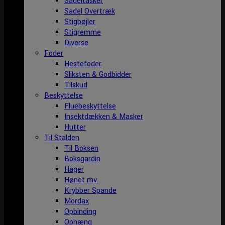
Sadeltasker
Sadel Overtræk
Stigbøjler
Stigremme
Diverse
Foder
Hestefoder
Sliksten & Godbidder
Tilskud
Beskyttelse
Fluebeskyttelse
Insektdækken & Masker
Hutter
Til Stalden
Til Boksen
Boksgardin
Hager
Hønet mv.
Krybber Spande
Mordax
Opbinding
Ophæng