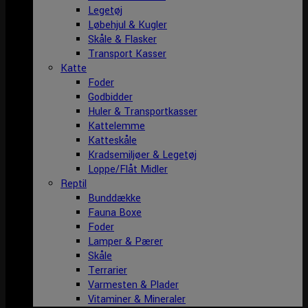
Legetøj
Løbehjul & Kugler
Skåle & Flasker
Transport Kasser
Katte
Foder
Godbidder
Huler & Transportkasser
Kattelemme
Katteskåle
Kradsemiljøer & Legetøj
Loppe/Flåt Midler
Reptil
Bunddække
Fauna Boxe
Foder
Lamper & Pærer
Skåle
Terrarier
Varmesten & Plader
Vitaminer & Mineraler