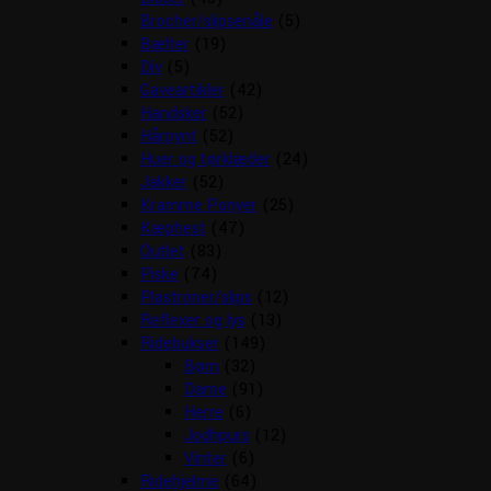
Brocher/slipsenåle
(5)
Bælter
(19)
Div
(5)
Gaveartikler
(42)
Handsker
(52)
Hårpynt
(52)
Huer og tørklæder
(24)
Jakker
(52)
Kramme Ponyer
(25)
Kæphest
(47)
Outlet
(83)
Piske
(74)
Plastroner/slips
(12)
Reflexer og lys
(13)
Ridebukser
(149)
Børn
(32)
Dame
(91)
Herre
(6)
Jodhpurs
(12)
Vinter
(6)
Ridehjelme
(64)