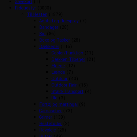
Gavekort
(1)
Rideudstyr
(3080)
Til Hesten
(1879)
Antibid og fluespray
(7)
Bandager
(28)
Bid
(86)
Boxe og Tasker
(28)
Dækkener
(116)
Cooler/Funktion
(11)
Dækken Tilbehør
(21)
Fleece
(12)
Lænde
(7)
Outdoor
(40)
Outdoor Rain
(15)
Stald/Transport
(4)
Uld
(3)
Fortøj og martingal
(9)
Gamascher
(73)
Grimer
(139)
Hestefoder
(3)
Hovpleje
(26)
Hutter
(49)