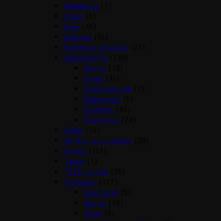
Mundkurve
(7)
Outlet
(5)
Pads
(45)
Pelspleje
(56)
Rebgrimer & Cordeo
(24)
Sadel tilbehør
(129)
Diverse
(12)
Gjorde
(35)
Sadel overtræk
(7)
Sadeltasker
(5)
Stigbøjler
(41)
Stigremme
(24)
Sadler
(15)
Sliksten og Godbidder
(28)
Strigler
(151)
Tasker
(1)
Til sår og muk
(26)
Til stalden
(127)
Boksgardin
(5)
Diverse
(10)
Hager
(5)