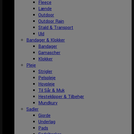
Fleece
Lænde
Outdoor
Outdoor Rain
Stald & Transport
Uld
Bandager & Klokker
Bandager
Gamascher
Klokker
Pleje
Strigler
Pelspleje
Hovpleje
Til Sår & Muk
Hesteklipper & Tilbehør
Mundkurv
Sadler
Gjorde
Underlag
Pads