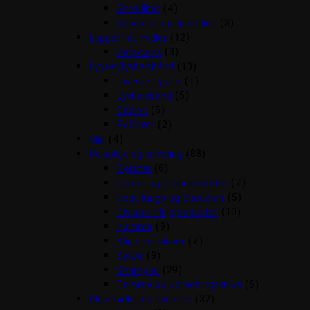
Showliner
(4)
Sporliner og Opbinding
(3)
Loppe/flåt midler
(12)
Vetocanis
(3)
Lygter/lyshalsbånd
(13)
Diverse Lygter
(1)
Lyshalsbånd
(5)
Orbiloc
(5)
Reflexer
(2)
Olie
(4)
Pelspleje og trimning
(88)
Børster
(6)
Carder og Gummibørster
(7)
Coat Kings og Shedders
(5)
Diverse Plejeprodukter
(10)
Kamme
(9)
Klippemaskiner
(7)
Sakse
(9)
Shampoo
(29)
Trimme og Udredningsknive
(6)
Plejemidler og hygiejne
(32)