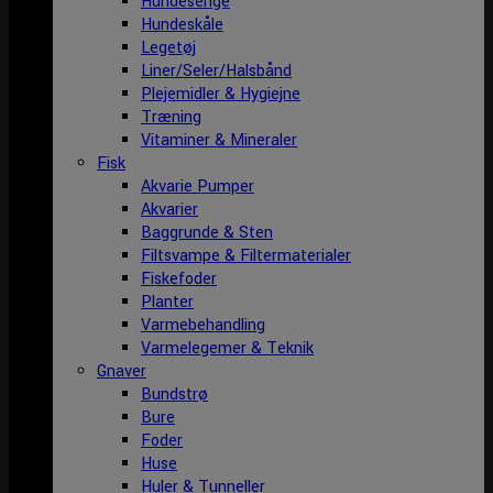
Hundesenge
Hundeskåle
Legetøj
Liner/Seler/Halsbånd
Plejemidler & Hygiejne
Træning
Vitaminer & Mineraler
Fisk
Akvarie Pumper
Akvarier
Baggrunde & Sten
Filtsvampe & Filtermaterialer
Fiskefoder
Planter
Varmebehandling
Varmelegemer & Teknik
Gnaver
Bundstrø
Bure
Foder
Huse
Huler & Tunneller