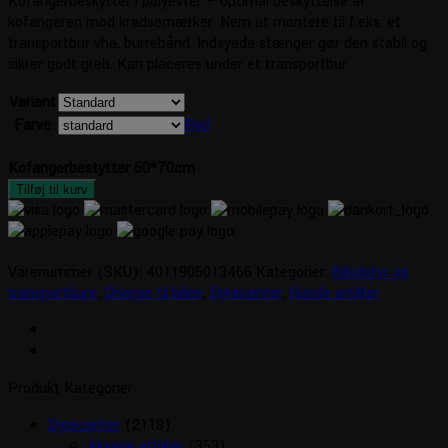
Kofangerbeskytter i polyester – optimal beskyttelse af
kofangeren mod kradsemærker. Nem at montere til f.eks. et
transportbur vha. burrebånd. Indsyede stænger gør den stabil og
sikrer godt greb. Kan placeres under et transportbur
Variant
Farve
Ryd
Kofangerbestytter 50*70cm
Tilføj til kurv
Varenummer (SKU):
4011905013466
Kategorier:
Biludstyr og
transportbure
,
Diverse til bilen
,
Dyrecenter
,
Hunde artikler
Produkt Kategorier
Dyrecenter
(2118)
Akvarie artikler
(353)