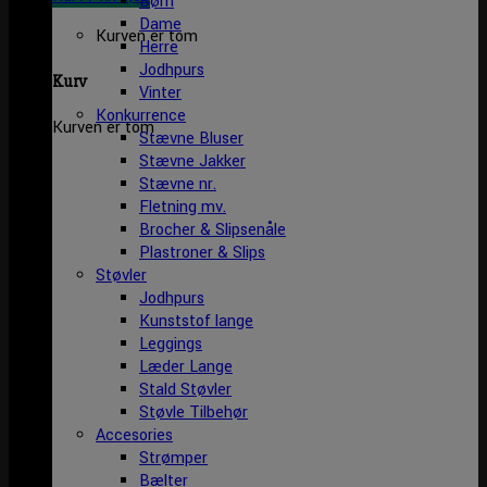
Børn
Dame
Kurven er tom
Herre
Jodhpurs
Kurv
Vinter
Konkurrence
Kurven er tom
Stævne Bluser
Stævne Jakker
Stævne nr.
Fletning mv.
Brocher & Slipsenåle
Plastroner & Slips
Støvler
Jodhpurs
Kunststof lange
Leggings
Læder Lange
Stald Støvler
Støvle Tilbehør
Accesories
Strømper
Bælter