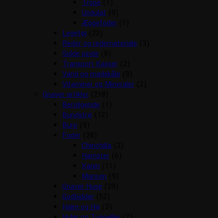
Trope
(1)
Undulat
(9)
Æggefoder
(1)
Legetøj
(22)
Reder og redemateriale
(3)
Sidde pinde
(8)
Transport Kasser
(2)
Vand og madskåle
(9)
Vitaminer og Mineraler
(2)
Gnaver artikler
(218)
Beroligende
(1)
Bundstrø
(12)
Bure
(9)
Foder
(28)
Chinchilla
(2)
Hamster
(6)
Kanin
(11)
Marsvin
(9)
Gnaver Huse
(29)
Godbidder
(52)
Halm og Hø
(3)
Huler og Tunneller
(7)